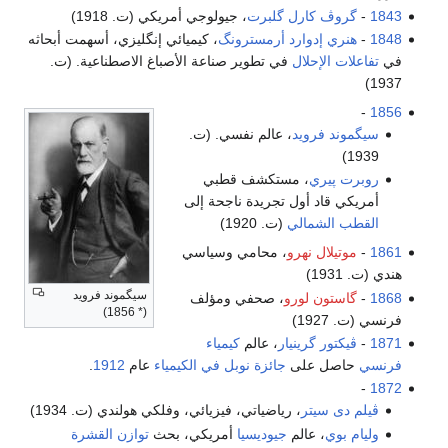
1843
-
گروڤ كارل گلبرت
، جيولوجي أمريكي (ت. 1918)
1848
-
هنري إدوارد أرمسترونگ
، كيميائي إنگليزي، أسهمت أبحاثه
في
تفاعلات الإحلال
في تطوير صناعة الأصباغ الاصطناعية. (ت.
1937)
-
1856
سيگموند فرويد
، عالم نفسي. (ت.
1939)
روبرت پيري
، مستكشف قطبي
أمريكي قاد أول تجريدة ناجحة إلى
القطب الشمالي
(ت. 1920)
1861
-
موتيلال نهرو
، محامي وسياسي
هندي (ت. 1931)
سيگموند فرويد
1868
-
گاستون لورو
، صحفي ومؤلف
(* 1856)
فرنسي (ت. 1927)
1871
-
ڤيكتور گرينيار
، عالم
كيمياء
فرنسي
حاصل على
جائزة نوبل في الكيمياء
عام
1912
.
-
1872
ڤيلم دى سيتر
، رياضياتي، فيزيائي، وفلكي هولندي (ت. 1934)
وليام بوي
، عالم
جيوديسيا
أمريكي، بحث
توازن القشرة