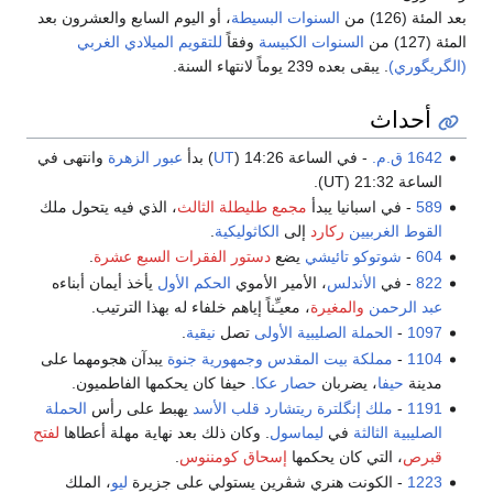
بعد المئة (126) من
السنوات البسيطة
، أو اليوم السابع والعشرون بعد
المئة (127) من
السنوات الكبيسة
وفقاً
للتقويم الميلادي الغربي
(الگريگوري)
. يبقى بعده 239 يوماً لانتهاء السنة.
أحداث
1642 ق.م.
- في الساعة 14:26 (
UT
) بدأ
عبور الزهرة
وانتهى في
الساعة 21:32 (UT).
589
- في اسبانيا يبدأ
مجمع طليطلة الثالث
، الذي فيه يتحول ملك
القوط الغربيين
ركارد
إلى
الكاثوليكية
.
604
-
شوتوكو تائيشي
يضع
دستور الفقرات السبع عشرة
.
822
- في
الأندلس
، الأمير الأموي
الحكم الأول
يأخذ أيمان أبناءه
عبد الرحمن
والمغيرة
، معيـِّناً إياهم خلفاء له بهذا الترتيب.
1097
-
الحملة الصليبية الأولى
تصل
نيقية
.
1104
-
مملكة بيت المقدس
وجمهورية جنوة
يبدآن هجومهما على
مدينة
حيفا
، يضربان
حصار عكا
. حيفا كان يحكمها الفاطميون.
1191
-
ملك إنگلترة
ريتشارد قلب الأسد
يهبط على رأس
الحملة
الصليبية الثالثة
في
ليماسول
. وكان ذلك بعد نهاية مهلة أعطاها
لفتح
قبرص
، التي كان يحكمها
إسحاق كومننوس
.
1223
- الكونت هنري شڤرين يستولي على جزيرة
ليو
، الملك