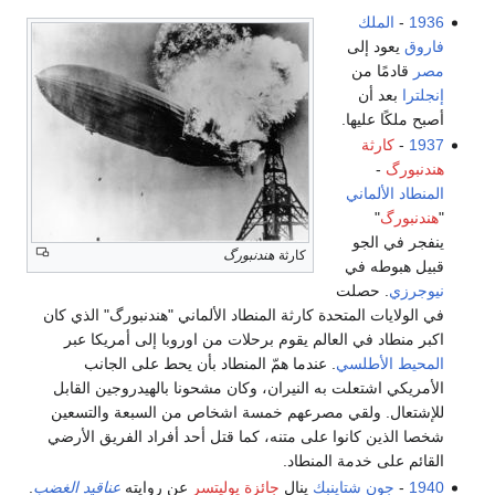
1936
-
الملك
فاروق
يعود إلى
مصر
قادمًا من
إنجلترا
بعد أن
أصبح ملكًا عليها.
1937
-
كارثة
هندنبورگ
-
المنطاد
الألماني
"
هندنبورگ
"
ينفجر في الجو
كارثة
هندنبورگ
قبيل هبوطه في
نيوجرزي
. حصلت
في الولايات المتحدة كارثة المنطاد الألماني "هندنبورگ" الذي كان
اكبر منطاد في العالم يقوم برحلات من اوروبا إلى أمريكا عبر
المحيط الأطلسي
. عندما همّ المنطاد بأن يحط على الجانب
الأمريكي اشتعلت به النيران، وكان مشحونا بالهيدروجين القابل
للإشتعال. ولقي مصرعهم خمسة اشخاص من السبعة والتسعين
شخصا الذين كانوا على متنه، كما قتل أحد أفراد الفريق الأرضي
القائم على خدمة المنطاد.
1940
-
جون شتاينبك
ينال
جائزة پوليتسر
عن روايته
عناقيد الغضب
.