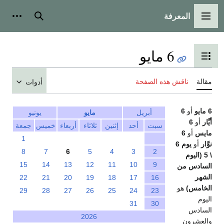
المعرفة
القائمة الرئيسية
بحث
أدوات
6 مايو
تبديل عرض جدول المحتويات
مقالة
ناقش هذه الصفحة
أدوات
6 مايو
أو
6
أبريل
مايو
يونيو
أيَّار
أو
6
سبت
أحد
إثنين
ثلاثاء
أربعاء
خميس
جمعة
مايس
أو
6
1
نوَّار
أو
يوم 6
8
7
6
5
4
3
2
\ 5 (اليوم
15
14
13
12
11
10
9
السادس من
الشهر
22
21
20
19
18
17
16
الخامس)
هو
29
28
27
26
25
24
23
اليوم
31
30
السادس
2026
والعشرون