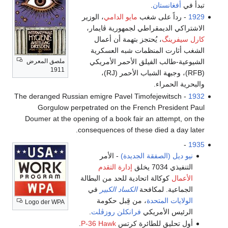
تبدأ في
أفغانستان
.
1929
- رداً على شغب
مايو الدامي
، الوزير
الاشتراكي الديمقراطي لجمهورية ڤايمار،
كارل سيفرينگ
، يُحتجز بتهمة أن أعمال
الشغب أثارت المنظمات شبه العسكرية
ملصق المعرض
الشيوعية-طالب الفيلق الأحمر الأمريكي
1911
(RFB)، وجبهة الشباب الأحمر (RJ)،
والبحرية الحمراء.
- The deranged Russian emigre Pavel Timofejewitsch
1932
Gorgulow perpetrated on the French President Paul
Doumer at the opening of a book fair an attempt, on the
consequences of these died a day later.
-
1935
نيو ديل (الصفقة الجديدة)
- الأمر
التنفيذي 7034 يخلق
إدارة التقدم
الأعمال
كوكالة اتحادية للحد من البطالة
الجماعية. لمكافحة
الكساد الكبير
في
الولايات المتحدة
، من قِبل حكومة
Logo der WPA
الرئيس الأمريكي
فرانكلن روزڤلت
.
أول تحليق للطائرة كرتس
P-36 Hawk
.