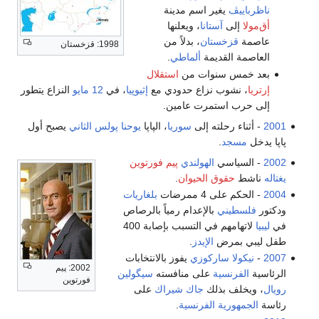
ناظرباييڤ
يغير اسم مدينة
أق‌مولا
إلى
آستانا
، ويعلنها
عاصمة
قزخستان
، بدلاً من
1998: قزخستان
العاصمة القديمة
ألماطي
.
بعد خمس سنوات من
استقلال
إرتريا
، نشوب نزاع حدودي مع
إثيوپيا
، في
12 مايو
النزاع يتطور
إلى حرب استمرت عامين.
2001
- أثناء رحلته إلى
سوريا
، الپاپا
يوحنا پولس الثاني
يصبح أول
پاپا يدخل
مسجد
.
2002
- السياسي
الهولندي
پيم فورتوين
يغتاله
ناشط
حقوق الحيوان
.
2004
- الحكم على 4 ممرضات
بلغاريات
ودكتور
فلسطيني
بالإعدام رمياً بالرصاص
في
ليبيا
لاتهامهم في التسبب بإصابة 400
طفل ليبي بمرض
الإيدز
.
2007
-
نيكولا ساركوزي
يفوز بالانتخابات
2002: پيم
الرئاسية
الفرنسية
على منافسته
سيگولين
فورتوين
رويال
، ويخلف بذلك
جاك شيراك
على
رئاسة
الجمهورية الفرنسية
.