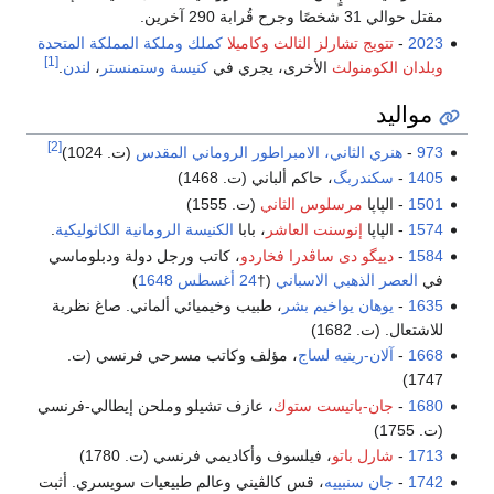
مقتل حوالي 31 شخصًا وجرح قُرابة 290 آخرين.
2023
-
تتويج تشارلز الثالث وكاميلا
كملك
وملكة
المملكة المتحدة
[1]
وبلدان الكومنولث
الأخرى، يجري في
كنيسة وستمنستر
،
لندن
.
مواليد
[2]
973
-
هنري الثاني، الامبراطور الروماني المقدس
(ت. 1024)
1405
-
سكندربگ
، حاكم ألباني (ت. 1468)
1501
- الپاپا
مرسلوس الثاني
(ت. 1555)
1574
- الپاپا
إنوسنت العاشر
، بابا
الكنيسة الرومانية الكاثوليكية
.
1584
-
دييگو دى ساڤدرا فخاردو
، كاتب ورجل دولة ودبلوماسي
في
العصر الذهبي الاسباني
(†
24 أغسطس
1648
)
1635
-
يوهان يواخيم بشر
، طبيب وخيميائي ألماني. صاغ نظرية
للاشتعال. (ت. 1682)
1668
-
آلان-رينيه لساج
، مؤلف وكاتب مسرحي فرنسي (ت.
1747)
1680
-
جان-باتيست ستوك
، عازف تشيلو وملحن إيطالي-فرنسي
(ت. 1755)
1713
-
شارل باتو
، فيلسوف وأكاديمي فرنسي (ت. 1780)
1742
-
جان سنبييه
، قس كالڤيني وعالم طبيعيات سويسري. أثبت