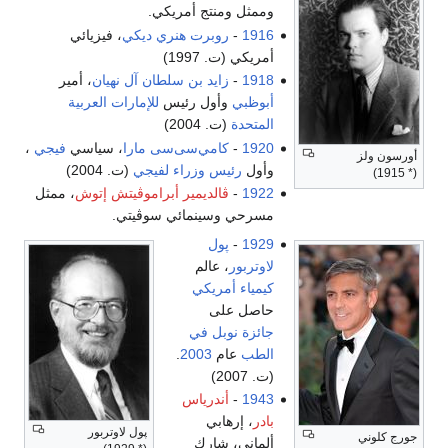
وممثل ومنتج أمريكي.
1916
-
روبرت هنري ديكي
، فيزيائي
أمريكي (ت. 1997)
1918
-
زايد بن سلطان آل نهيان
، أمير
أبوظبي
وأول رئيس
للإمارات العربية
المتحدة
(ت. 2004)
1920
-
كامي‌سى‌سى مارا
، سياسي
فيجي
،
أورسون ولز
وأول
رئيس وزراء لفيجي
(ت. 2004)
(* 1915)
1922
-
ڤالديمير أبراموڤيتش إتوش
، ممثل
مسرحي وسينمائي سوڤيتي.
1929
-
پول
لاوتربور
، عالم
كيمياء
أمريكي
حاصل على
جائزة نوبل في
الطب
عام
2003
.
(ت. 2007)
1943
-
أندرياس
بادر
، إرهابي
پول لاوتربور
جورج كلوني
ألماني، شارك