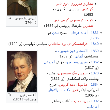
تشارلز فيتزروي، دوق ثاني
گريفتون
، سياسي إنگليزي (و.
1683)
أندرس سلسيوس
كورت كريستوف گريف فون
(† 1744)
شڤرين
مارشال پروسي (و. 1684)
1831
-
أحمد عرفان
، مصلح
هندي
(و.
)
1786
1840
-
فرانشسكو دى پولا سانتاندر
، سياسي كولومبي (و. 1792)
1859
-
ألكسندر فون هومبولت
،
مستكشف
ألماني
. (و. 1769)
1862
-
هنري ديفد ثورو
، مؤلف
أمريكي
.
(و. 1817)
1870
-
جيمس ينگ سمپسون
، مخترع
وطبيب ولادة اسكتلندي. (و. 1811)
1884
-
صامويل ديڤد گروس
، جراح
أمريكي، ابتكر
غرز
للأعصاب
والأوتار
.
(و. 1805)
ألكسندر فون
هومبولت († 1859)
1902
-
بريت هارت
، كاتب وشاعر
أمريكي
.