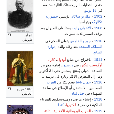
جندي. انتخابات الرايخستاگ التالية ستنعقد
في
15 يونيو
.
1902
-
مكاريو ساكاي
يؤسس
جمهورية
تگالوگ
ويترأسها.
1908
-
الأخوان رايت
يستأنفان الطيران بعد
توقف استمر ثلاث سنوات.
ليو أمير
كاپريڤي
1910
-
جورج الخامس
يتولى الحكم في
المملكة المتحدة
بعد وفاة والده
إدوارد
السابع
.
1911
- باقتراح من صانع
أودول
،
كارل
أوگوست لنگنر
، في
درسدن
، إقامة معرض
النظافة الدولي يُفتتح. يستمر حتى 31 أكتوبر
وما زال المعرض الأكثر زيارة في درسدن.
1916
-
جمال باشا
يعدم 21 من
العرب
المطالبين بالاستقلال أو الإصلاح في ساحة
1910: جورج
الشهداء في
جبل لبنان
.
الخامس.
1918
- إنشاء مرصد دومينونسكوي للفيزياء
الفلكية في مدينة
ڤكتوريا
،
كندا
.
1919
-
الحرب البريطانية الأفغانية الثالثة