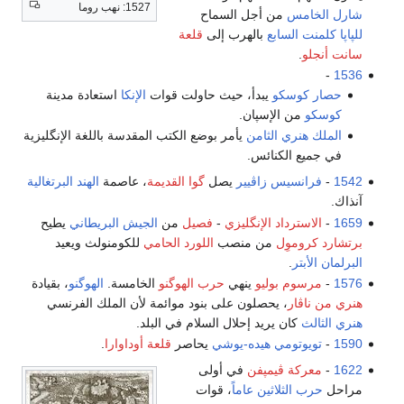
1527: نهب روما
شارل الخامس
من أجل السماح
للپاپا
كلمنت السابع
بالهرب إلى
قلعة
سانت أنجلو
.
-
1536
حصار كوسكو
يبدأ، حيث حاولت قوات
الإنكا
استعادة مدينة
كوسكو
من الإسپان.
الملك هنري الثامن
يأمر بوضع الكتب المقدسة باللغة الإنگليزية
في جميع الكنائس.
1542
-
فرانسيس زاڤيير
يصل
گوا القديمة
، عاصمة
الهند البرتغالية
آنذاك.
1659
-
الاسترداد الإنگليزي
-
فصيل
من
الجيش البريطاني
يطيح
برتشارد كروموِل
من منصب
اللورد الحامي
للكومنولث ويعيد
البرلمان الأبتر
.
1576
-
مرسوم بوليو
ينهي
حرب الهوگنو
الخامسة.
الهوگنو
، بقيادة
هنري من ناڤار
، يحصلون على بنود موائمة لأن الملك الفرنسي
هنري الثالث
كان يريد إحلال السلام في البلد.
1590
-
تويوتومي هيده-يوشي
يحاصر
قلعة أوداوارا
.
1622
-
معركة ڤيمپفن
في أولى
مراحل
حرب الثلاثين عاماً
، قوات