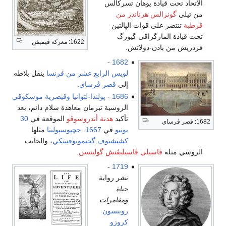
الاتحاد تحت قيادة يوهان تسركالس
من تيلي
گونزالس هرناندز من
قرطبة
تنتصر على قوات الپالتين
تحت قيادة المارگراڤى گيورگ
1622: معركة ڤيمپفن
فردريش من بادن-دولاتش.
-
1682
لويس الرابع عشر من فرنسا
ينقل بلاطه
إلى
قصر ڤرساي
.
1686
-
پولندا-لتوانيا
وقيصرية موسكوڤي
الروسية تبرمان معاهدة سلام دائم، بعد
تأكيد
هدنة أندروسوڤو
الموقعة في
30
1682: قصر ڤرساي
يونيو
في
1667
.
جچپوسپوليتا
مثلها
كشيشتوف گجيموتوفسكي
، والجانب
الروسي مثله
ڤاسيلي ڤاسيليڤتش گوليتسن
.
-
1719
نشر رواية
حياة
ومغامرات
روبنسون
كروزو