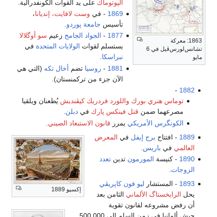
الپوتوماك
على يد القوات الكونفدرالية.
1869
- في
وست لافايت، إنديانا
،
تأسيس
جامعة پوردو
.
1877
-
الجواد الجامح
زعيم
سو أوگلالا
1863: معركة
يستسلم لقوات
الولايات المتحدة
في
تشانس‌لورس‌ڤيل في 6
نبراسكا
.
مايو
1881
-
روسيا
تضم
أخال تكه
(التي هي
الآن جزء من تركمنستان).
-
1882
توماس هنري بورك
واللورد فردريك كيڤنديش
يُطعنان ويلقيا
مصرعهما ضمن
قتل فينكس پارك
في
دبلن
.
الكونگرس الأمريكي
يمرر
قانون الاستبعاد الصيني
.
1889
- افتتاح
برج إيفل
في
المعرض
العالمي
في
باريس
.
1890
- كنيسة
المورمون
تدين
تعدد
الزوجات
.
1893
- المستشار
ليو فون كاپريڤي
إكسپو 1889
يحل
الرايخستاگ الألماني
الثامن بعد
أن رفض مشروعه لقانون تقوية
جيش ألمانيا في زمن السلم إلى 500.000