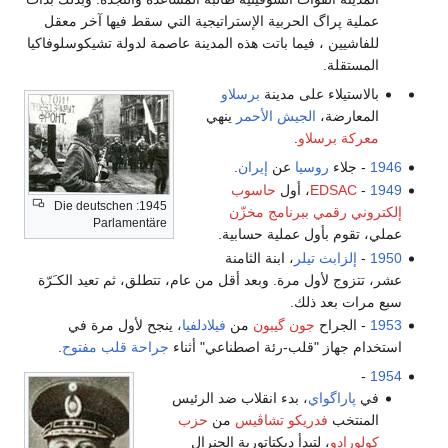
عملية پراگ الحربية الإستراتيجية التي سقط فيها آخر معقل
للفاشيين ، فيما باتت هذه المدينة عاصمة لدولة تشيكوسلوفاكيا
المستقلة.
بالاستيلاء على مدينة
برسلاو
المعارضة،
الجيش الأحمر
ينهي
معركة برسلاو
.
1946
- جلاء
روسيا
عن
إيران
.
1949
-
EDSAC
، أول
حاسوب
1945: Die deutschen
إلكتروني رقمي ببرنامج مخزّن
Parlamentäre
عملي، تقوم بأول عملية حسابية.
1950
-
إلزابث تيلر
، ابنة الثامنة
عشر، تتزوج لأول مرة. وبعد أقل من عام، تتطلق، ثم تعيد الكـَرّة
سبع مرات بعد ذلك.
1953
- الجراح
جون گيبون
من
فيلادلفيا
، ينجح لأول مرة في
استخدام جهاز "قلب-رئة اصطناعي" أثناء
جراحة قلب مفتوح
.
-
1954
في
پاراگواي
، بدء انقلاب ضد الرئيس
المنتخب
فدريكو تشاڤيس
من
حزب
كولورادو
، لتبدأ ديكتاتورية الجنرال