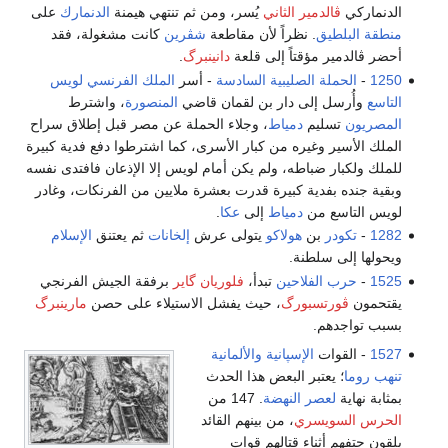
الدنماركي
ڤالدمير الثاني
يُسر، ومن ثم تنتهي هيمنة
الدنمارك
على
منطقة البلطيق
. نظراً لأن مقاطعة
شڤرين
كانت مشغولة، فقد
أحضر ڤالدمير مؤقتاً إلى قلعة
دانينبرگ
.
1250
-
الحملة الصليبية السادسة
- أسر
الملك الفرنسي
لويس
التاسع
وأُرسل إلى دار بن لقمان قاضي
المنصورة
، واشترط
المصريون
تسليم
دمياط
، وجلاء الحملة عن مصر قبل إطلاق سراح
الملك الأسير وغيره من كبار الأسرى، كما اشترطوا دفع فدية كبيرة
للملك ولكبار ضباطه، ولم يكن أمام لويس إلا الإذعان فافتدى نفسه
وبقية جنده بفدية كبيرة قدرت بعشرة ملايين من الفرنكات، وغادر
لويس التاسع من
دمياط
إلى
عكا
.
1282
-
تكودر
بن
هولاكو
يتولى عرش
إلخانات
ثم يعتنق
الإسلام
ويحولها إلى سلطنة.
1525
-
حرب الفلاحين
تبدأ،
فلوريان گاير
برفقة الجيش الفرنجي
يقتحمون
ڤورتسبورگ
، حيث يفشل الاستيلاء على حصن
مارينبرگ
بسبب تواجدهم.
1527
- القوات
الإسپانية
والألمانية
تنهب روما
؛ يعتبر البعض هذا الحدث
بمثابة نهاية
لعصر النهضة
. 147 من
الحرس السويسري
، من بينهم القائد
يلقون حتفهم أثناء قتالهم قوات