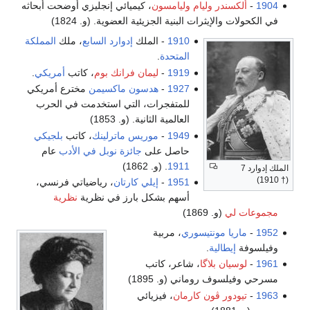
1904
-
ألكسندر وليام وليامسون
، كيميائي إنجليزي أوضحت أبحاثه
في الكحولات والإيثرات البنية الجزيئية العضوية. (و. 1824)
1910
- الملك
إدوارد السابع
، ملك
المملكة
المتحدة
.
1919
-
ليمان فرانك بوم
، كاتب
أمريكي
.
1927
-
هدسون ماكسيمن
مخترع أمريكي
للمتفجرات، التي استخدمت في الحرب
العالمية الثانية. (و. 1853)
1949
-
موريس ماترلينك
، كاتب
بلجيكي
حاصل على
جائزة نوبل في الأدب
عام
1911
. (و. 1862)
الملك إدوارد 7
(† 1910)
1951
-
إيلي كارتان
، رياضياتي فرنسي،
أسهم بشكل بارز في نظرية
نظرية
مجموعات لي
(و. 1869)
1952
-
ماريا مونتيسوري
، مربية
وفيلسوفة
إيطالية
.
1961
-
لوسيان بلاگا
، شاعر، كاتب
مسرحي وفيلسوف روماني (و. 1895)
1963
-
تيودور ڤون كارمان
، فيزيائي