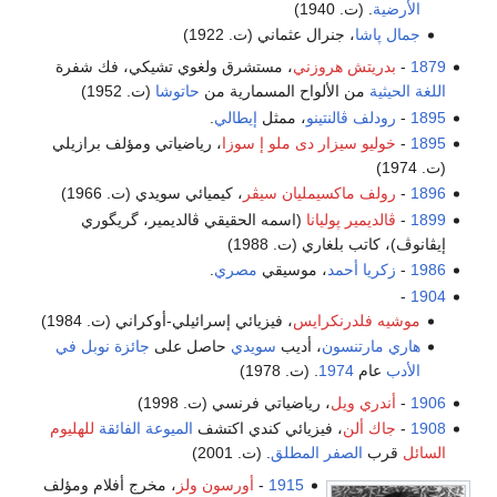
الأرضية
. (ت. 1940)
جمال پاشا
، جنرال عثماني (ت. 1922)
1879
-
بدريتش هروزني
، مستشرق ولغوي تشيكي، فك شفرة
اللغة الحيثية
من الألواح المسمارية من
حاتوشا
(ت. 1952)
1895
-
رودلف ڤالنتينو
، ممثل
إيطالي
.
1895
-
خوليو سيزار دى ملو إ سوزا
، رياضياتي ومؤلف برازيلي
(ت. 1974)
1896
-
رولف ماكسيمليان سيڤر
، كيميائي سويدي (ت. 1966)
1899
-
ڤالديمير پوليانا
(اسمه الحقيقي ڤالديمير، گريگوري
إيڤانوڤ)، كاتب بلغاري (ت. 1988)
1986
-
زكريا أحمد
، موسيقي
مصري
.
-
1904
موشيه فلدرنكرايس
، فيزيائي إسرائيلي-أوكراني (ت. 1984)
هاري مارتنسون
، أديب
سويدي
حاصل على
جائزة نوبل في
الأدب
عام
1974
. (ت. 1978)
1906
-
أندري ويل
، رياضياتي فرنسي (ت. 1998)
1908
-
جاك ألن
، فيزيائي كندي اكتشف
الميوعة الفائقة
للهليوم
السائل
قرب
الصفر المطلق
. (ت. 2001)
1915
-
أورسون ولز
، مخرج أفلام ومؤلف