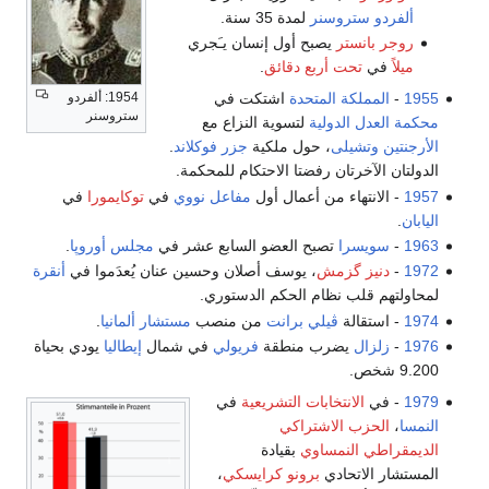
ألفردو ستروسنر
لمدة 35 سنة.
روجر بانستر
يصبح أول إنسان يـَجري
ميلاً
في
تحت أربع دقائق
.
1954: ألفردو
1955
-
المملكة المتحدة
اشتكت في
ستروسنر
محكمة العدل الدولية
لتسوية النزاع مع
الأرجنتين
وتشيلى
، حول ملكية
جزر فوكلاند
.
الدولتان الآخرتان رفضتا الاحتكام للمحكمة.
1957
- الانتهاء من أعمال أول
مفاعل نووي
في
توكايمورا
في
اليابان
.
1963
-
سويسرا
تصبح العضو السابع عشر في
مجلس أوروپا
.
1972
-
دنيز گزمش
، يوسف أصلان وحسين عنان يُعدَموا في
أنقرة
لمحاولتهم قلب نظام الحكم الدستوري.
1974
- استقالة
ڤيلي برانت
من منصب
مستشار ألمانيا
.
1976
-
زلزال
يضرب منطقة
فريولي
في شمال
إيطاليا
يودي بحياة
9.200 شخص.
1979
- في
الانتخابات التشريعية
في
النمسا
،
الحزب الاشتراكي
الديمقراطي النمساوي
بقيادة
المستشار الاتحادي
برونو كرايسكي
،