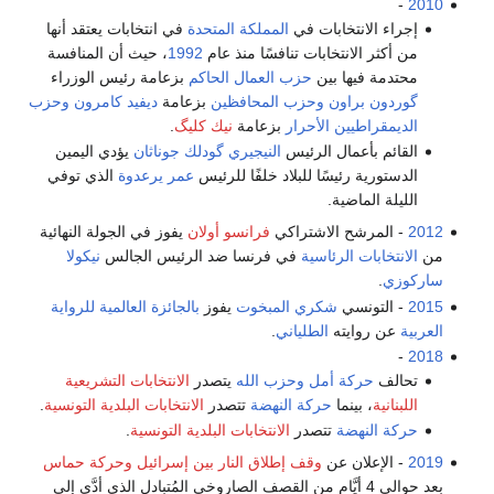
-
2010
إجراء الانتخابات في
المملكة المتحدة
في انتخابات يعتقد أنها
من أكثر الانتخابات تنافسًا منذ عام
1992
، حيث أن المنافسة
محتدمة فيها بين
حزب العمال الحاكم
بزعامة رئيس الوزراء
گوردون براون
وحزب المحافظين
بزعامة
ديفيد كامرون
وحزب
الديمقراطيين الأحرار
بزعامة
نيك كليگ
.
القائم بأعمال الرئيس
النيجيري
گودلك جوناثان
يؤدي اليمين
الدستورية رئيسًا للبلاد خلفًا للرئيس
عمر يرعدوة
الذي توفي
الليلة الماضية.
2012
- المرشح الاشتراكي
فرانسو أولان
يفوز في الجولة النهائية
من
الانتخابات الرئاسية
في فرنسا ضد الرئيس الجالس
نيكولا
ساركوزي
.
2015
- التونسي
شكري المبخوت
يفوز
بالجائزة العالمية للرواية
العربية
عن روايته
الطلياني
.
-
2018
تحالف
حركة أمل
وحزب الله
يتصدر
الانتخابات التشريعية
اللبنانية
، بينما
حركة النهضة
تتصدر
الانتخابات البلدية التونسية
.
حركة النهضة
تتصدر
الانتخابات البلدية التونسية
.
2019
- الإعلان عن
وقف إطلاق النار بين إسرائيل وحركة حماس
بعد حوالي 4 أيَّامٍ من القصف الصاروخي المُتبادل الذي أدَّى إلى