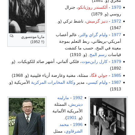
مجري (و. 1881)
1970
-
ألكسندر روژيانكو
، جنرال
روسي (و. 1879)
1972
-
دنيز گزميش
، ناشط تركي (و.
1947)
1977
-
وليام گراي والتر
، عالم أعصاب
ماريا مونتسوري
أمريكي-بريطاني، ربط التعلم بموجة
(† 1952)
معينة في المخ، حسب ما كشفت
قياسات
رسم المخ
. (و. 1910)
1979
-
كارل راين‌موت
، فلكي ألماني، أشهر صائد للكويكبات. (و.
1892)
1985
-
جولي ڤگا
، ممثلة، مغنية وعارضة أزياء فلپينية (و. 1968)
1987
-
وليام كيسي
، مدير
وكالة المخابرات المركزية
الأمريكية (و.
1913)
1992
-
مارلينه
ديتريش
، الممثلة
الأمريكية الألمانية
(و.
1901
).
1996
-
محمد
الشرقاوي
، ممثل