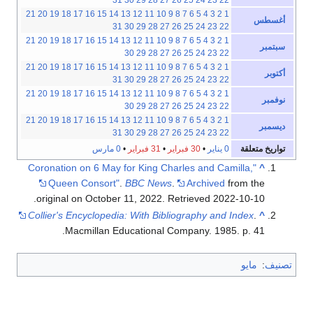
31
30
29
28
27
26
25
24
23
22
21
20
19
18
17
16
15
14
13
12
11
10
9
8
7
6
5
4
3
2
1
أغسطس
31
30
29
28
27
26
25
24
23
22
21
20
19
18
17
16
15
14
13
12
11
10
9
8
7
6
5
4
3
2
1
سبتمبر
30
29
28
27
26
25
24
23
22
21
20
19
18
17
16
15
14
13
12
11
10
9
8
7
6
5
4
3
2
1
أكتوبر
31
30
29
28
27
26
25
24
23
22
21
20
19
18
17
16
15
14
13
12
11
10
9
8
7
6
5
4
3
2
1
نوفمبر
30
29
28
27
26
25
24
23
22
21
20
19
18
17
16
15
14
13
12
11
10
9
8
7
6
5
4
3
2
1
ديسمبر
31
30
29
28
27
26
25
24
23
22
تواريخ متعلقة
0 يناير
•
30 فبراير
•
31 فبراير
•
0 مارس
"Coronation on 6 May for King Charles and Camilla,
^
Queen Consort"
.
BBC News
.
Archived
from the
.
original on October 11, 2022
. Retrieved
2022-10-10
Collier's Encyclopedia: With Bibliography and Index
.
^
Macmillan Educational Company. 1985. p. 41.
تصنيف
:
مايو