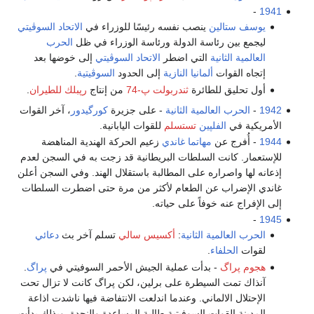
-
1941
يوسف ستالين
ينصب نفسه رئيسًا للوزراء في
الاتحاد السوڤيتي
ليجمع بين رئاسة الدولة ورئاسة الوزراء في ظل
الحرب
العالمية الثانية
التي اضطر
الاتحاد السوڤيتي
إلى خوضها بعد
إتجاه القوات
ألمانيا النازية
إلى الحدود
السوڤيتية
.
أول تحليق للطائرة
ثندربولت پ-74
من إنتاج
رپبلك للطيران
.
1942
-
الحرب العالمية الثانية
- على جزيرة
كورگيدور
، آخر القوات
الأمريكية في
الفلپين
تستسلم
للقوات اليابانية.
1944
- أُفرج عن
مهاتما غاندي
زعيم الحركة الهندية المناهضة
للإستعمار. كانت السلطات البريطانية قد زجت به في السجن لعدم
إذعانه لها واصراره على المطالبة باستقلال الهند. وفي السجن أعلن
غاندي الإضراب عن الطعام لأكثر من مرة حتى اضطرت السلطات
إلى الإفراج عنه خوفاً على حياته.
-
1945
الحرب العالمية الثانية
:
أكسيس سالي
تسلم آخر بث
دعائي
لقوات
الحلفاء
.
هجوم پراگ
- بدأت عملية الجيش الأحمر السوفيتي في
پراگ
.
آنذاك تمت السيطرة على برلين، لكن پراگ كانت لا تزال تحت
الإحتلال الالماني. وعندما اندلعت الانتفاضة فيها ناشدت اذاعة
المدينة القوات السوفيتية طالبة المساعدة والنجدة. وبذلك بدأت