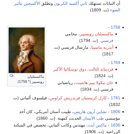
أن النباتات تستهلك
ثاني أكسيد الكربون
وتطلق
الأكسجين
بتأثير
الضوء
(ت. 1809)
-
1758
ماكسمليان روبسپير
، محامي
فرنسي
. (ت. 1794)
أندريه ماسينا
، مارشال فرنسي (ت.
1817)
-
1769
فرديناند الثالث، دوق توسكانيا الأكبر
(ت. 1824)
ماكسمليان
روبسپير (* 1758)
جان نيكولا پيير هاشيت
، رياضياتي
فرنسي (ت. 1834)
1781
-
كارل كريستيان فريدريش كراوس
، فيلسوف ألماني (ت.
1832)
1806
-
تشاپن آرون هاريس
، طبيب أسنان أمريكي، كان أحد
مؤسسي
طب الأسنان
الحديث كمهنة. (ت. 1860)
1836
-
ماكس آيت
، مهندس وكاتب ألماني، تخصص في الميكنة
الزراعية. (ت. 1906)