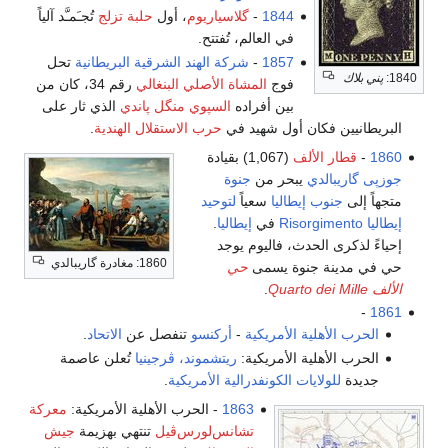
1844
-
گلاسياريوم
، أول
حلبة تزلج
تُجـَمـَّد آلياً
في العالم، تُفتتح.
1857
-
شركة الهند الشرقية البريطانية
تحل
1840:
پني بلاك
فوج
المشاة الأصلي البنغالي
رقم 34، كان من
بين أفراده
السپوي
منگل پاندي
الذي ثار على
البريطانيين فكان أول شهيد في
حرب الاستقلال الهندية
.
1860
-
قطار الألف
(1,067) بقيادة
جوزپى گاريبالدي
يبحر من
جنوة
متجهاً إلى
جنوب إيطاليا
سعياً
لتوحيد
إيطاليا Risorgimento
في
إيطاليا
.
إحياءً لذكرى الحدث، فاليوم يوجد
1860: مغادرة گاريبالدي
حي في مدينة جنوة يسمى
حي
الألف Quarto dei Mille
.
-
1861
الحرب الأهلية الأمريكية
-
أركنسو
تنفصل عن
الاتحاد
.
الحرب الأهلية الأمريكية:
ريتشموند، ڤرجينيا
تُعلن عاصمة
جديدة
للولايات الكونفدرالية الأمريكية
.
1863
- الحرب الأهلية الأمريكية:
معركة
تشانس‌لورس‌ڤيل
تنتهي بهزيمة
جيش