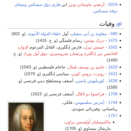
2019
-
آرتشي ماونتباتن-ونزر
ابن
هاري دوق سسكس
وميجان
دوقة سسكس
.
وفيات
680
-
معاوية بن أبي سفيان
، أول
خلفاء الدولة الأموية
. (و. 602)
1475
-
ديرك بوتس
، رسام فلمنگي (و. ح. 1415)
1502
-
جيمس تيرل
، فارس إنگليزي، القاتل المزعوم
لإدوارد
الخامس من إنگلترة
ورتشارد شروسبري، دوق أول يورك
(و. ح.
1450)
1620
-
حاييم بن يوسف ڤيتال
، حاخام فلسطيني (و. 1543)
1631
-
روبرت بروس كوتن
، سياسي إنگليزي (و. 1570)
1638
-
كورنليوس يانسن
، أسقف ومصلطح ديني فرنسي (و.
1585)
1708
-
فرانسوا دو لاڤال
، أسقف فرنسي (و. 1623)
1744
-
أندرس سلسيوس
، فلكي،
رياضياتي، وفيزيائي سويدي.
-
1757
ماكسيمليان أوليسس براون
،
مارشال نمساوي (و. 1705)