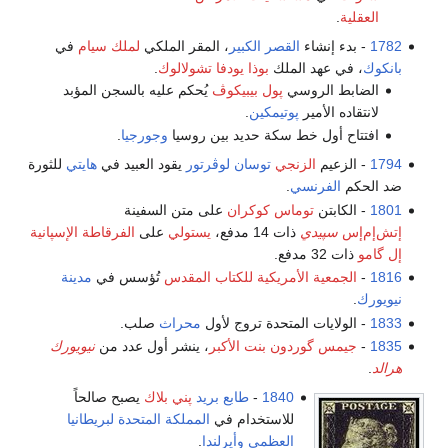
العقلية
.
1782
- بدء إنشاء
القصر الكبير
، المقر الملكي
لملك سيام
في
بانكوك
، في عهد الملك
بوذا يودفا تشولالوك
.
الضابط الروسي
پول بيبيكوڤ
يُحكم عليه بالسجن المؤبد
لانتقاده الأمير
پوتيمكين
.
افتتاح أول خط سكة حديد بين روسيا
وجورجيا
.
1794
- الزعيم
الزنجي
توسان لوڤرتور
يقود العبيد في
هايتي
للثورة
ضد الحكم
الفرنسي
.
1801
- الكابتن
توماس كوكران
على متن السفينة
إتش‌إم‌إس
سپيدي
ذات 14 مدفع،
يستولي
على
الفرقاطة الإسپانية
إل گامو
ذات 32 مدفع.
1816
-
الجمعية الأمريكية للكتاب المقدس
تُؤسس في
مدينة
نيويورك
.
1833
- الولايات المتحدة تروج لأول
محراث
صلب.
1835
-
جيمس گوردون بنت الأكبر
، ينشر أول عدد من
نيويورك
هرالد
.
1840
-
طابع بريد
پني بلاك
يصبح صالحاً
للاستخدام في
المملكة المتحدة لبريطانيا
العظمى وأيرلندا
.