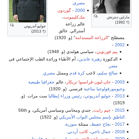
مصري
.
2000
-
گوردون
مك‌كليمونت
،
مارلين ديترتش
(† 1992)
عالم زراعة
جوليو أندريوتي
أسترالي. خالق
(† 2013)
مصطلح "
الزراعة المستدامة
" (و. 1920)
-
2002
پيم فورتوين
، سياسي هولندي (و. 1948)
الدكتورة
زهيرة عابدين
، أم الأطباء ورائدة الطب الإجتماعي في
مصر
.
صالح سليم
، لاعب
كرة قدم
وممثل
مصري
.
2003
-
جان-ليون-فرانسوا تريكار
، عالم
جغرافيا طبيعية
وجيومورفولوجيا مناخية
فرنسي. (و. 1920)
2013
-
جوليو أندريوتي
،
رئيس وزراء إيطاليا
ست مرات. (و.
1919)
2015
-
جيم رايت
، جندي ومحامي وسياسي أمريكي، و 56th
الناطق بإسم مجلس النواب الأمريكي
(و. 1922)
2017
-
نجاح حفيظ
، ممثلة
سورية
.
2018
-
جمال ناجي
،
كاتب
أردني
.
2020
-
محمد راشد الجعبري
،
سياسي
وتربوي
فلسطيني
.