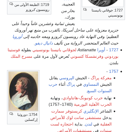
العجيبة
،
1719: الطبعة الأولى من
روبنسون كروزو
1727: جوڤاني باتيستا
بحار من
بونونسيني
يورك،
يعيش ثمانية وعشرين عاماً وحيداً على
جزيرة معزولة على ساحل أمريكا، بالقرب من منبع نهر أورونك
العظيم؛ وفي النهاية عاد روبنسون كروزو ومعه خادمه إلى
أوروپا
حيث العالم المتحضر. الرواية من تأليف
دانيال ديفو
.
1727
-
أوپرا
Astianatte
لجوڤاني باتيستا بونونسيني
بطولة
فوستينا
بوردوني
وفرنشسكا كتسوني
تُعرض لأول مرة على
مسرح الملك
بلندن.
-
1757
معركة پراگ
- الجيش
الپروسي
يقاتل
الجيش
النمساوي
في
پراگ
أثناء
حرب
السنوات السبع
.
نهاية
حرب كونبونگ-هانتاوادي
، ونهاية
الحرب الأهلية البورمية
(1740–1757)
الشاعر
الإنگليزي
كريستوفر سمارت
1754: دوروثيا
يدخل
مستشفى سانت لوك للأمراض
إركسلبن
العقلية
في
لندن
. بداية
احتجازه لست
سنوات
في
مستشفيات الأمراض