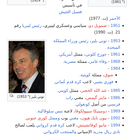
(* 1929)
(* 1961)
في تأسيس
فصيل الجيش
الأحمر
(ت. 1977)
1951
-
صمويل دو
، سياسي وعسكري ليبيري،
رئيس ليبريا
رقم
21. (ت. 1990)
1953
-
توني بلير
،
رئيس وزراء المملكة
المتحدة
.
1961
-
جورج كلوني
، ممثل
أمريكي
.
1968
-
وفاء عامر
، ممثلة
مصرية
.
-
1984
شوق
، ممثلة
كويتية
.
فوزي بشير
، لاعب
كرة قدم
عُماني
.
1985
-
عبد الله الخضر
، ممثل
كويتي
.
توني بلير (* 1953)
1986
-
مايتر گيمس
، مغني
راب
فرنسي
من أصل
كونغولي
.
1989
-
دومينيكا سيپولكوڤا
، لاعبة
تنس
سلوڤاكية
.
1992
-
بيون بايك هيون
،
مغني
بوب
وممثل
كوري جنوبي
.
1994
-
ماتيو كوڤاتشيتش
، لاعب
كرة قدم
كرواتي
يلعب لصالح
نادي ريال مدريد
الإسپاني
والمنتخب الكرواتي
.