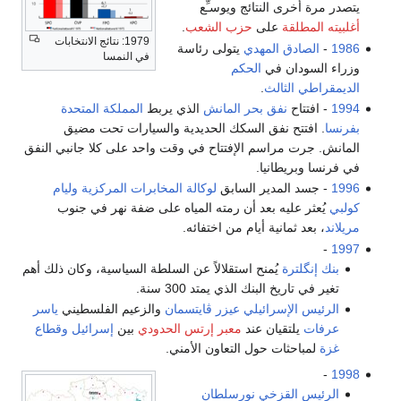
يتصدر مرة أخرى النتائج ويوسـِّع
أغلبيته المطلقة
على
حزب الشعب
.
1979: نتائج الانتخابات
1986
-
الصادق المهدي
يتولى رئاسة
في النمسا
وزراء السودان في
الحكم
الديمقراطي الثالث
.
1994
- افتتاح
نفق بحر المانش
الذي يربط
المملكة المتحدة
بفرنسا
. افتتح نفق السكك الحديدية والسيارات تحت مضيق
المانش. جرت مراسم الإفتتاح في وقت واحد على كلا جانبي النفق
في فرنسا وبريطانيا.
1996
- جسد المدير السابق
لوكالة المخابرات المركزية
وليام
كولبي
يُعثر عليه بعد أن رمته المياه على ضفة نهر في جنوب
مريلاند
، بعد ثمانية أيام من اختفائه.
-
1997
بنك إنگلترة
يُمنح استقلالاً عن السلطة السياسية، وكان ذلك أهم
تغير في تاريخ البنك الذي يمتد 300 سنة.
الرئيس الإسرائيلي
عيزر ڤايتسمان
والزعيم الفلسطيني
ياسر
عرفات
يلتقيان عند
معبر إرتس الحدودي
بين
إسرائيل
وقطاع
غزة
لمباحثات حول التعاون الأمني.
-
1998
الرئيس القزخي
نورسلطان