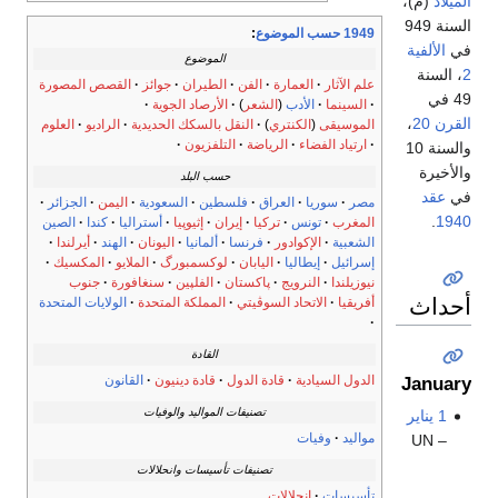
الميلاد
(م)،
السنة 949
1949 حسب الموضوع
:
في
الألفية
الموضوع
2
، السنة
علم الآثار
العمارة
الفن
الطيران
جوائز
القصص المصورة
49 في
السينما
الأدب
(
الشعر
)
الأرصاد الجوية
القرن 20
،
الموسيقى
(
الكنتري
)
النقل بالسكك الحديدية
الراديو
العلوم
ارتياد الفضاء
الرياضة
التلفزيون
والسنة 10
والأخيرة
حسب البلد
في
عقد
مصر
سوريا
العراق
فلسطين
السعودية
اليمن
الجزائر
.
1940
المغرب
تونس
تركيا
إيران
إثيوپيا
أستراليا
كندا
الصين
الشعبية
الإكوادور
فرنسا
ألمانيا
اليونان
الهند
أيرلندا
إسرائيل
إيطاليا
اليابان
لوكسمبورگ
الملايو
المكسيك
نيوزيلندا
النرويج
پاكستان
الفلپين
سنغافورة
جنوب
أحداث
أفريقيا
الاتحاد السوڤيتي
المملكة المتحدة
الولايات المتحدة
القادة
الدول السيادية
قادة الدول
قادة دينيون
القانون
January
تصنيفات المواليد والوفيات
1 يناير
مواليد
وفيات
– UN
تصنيفات تأسيسات وانحلالات
تأسيسات
انحلالات