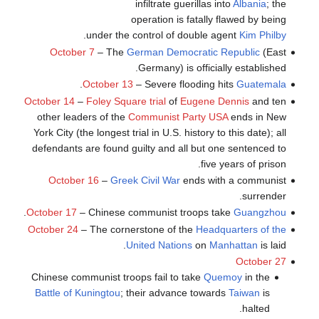
infiltrate guerillas into
Albania
; the
operation is fatally flawed by being
.
under the control of double agent
Kim Philby
October 7
– The
German Democratic Republic
(East
Germany) is officially established.
.
October 13
– Severe flooding hits
Guatemala
October 14
–
Foley Square trial
of
Eugene Dennis
and ten
other leaders of the
Communist Party USA
ends in New
York City (the longest trial in U.S. history to this date); all
defendants are found guilty and all but one sentenced to
five years of prison.
October 16
–
Greek Civil War
ends with a communist
surrender.
.
October 17
– Chinese communist troops take
Guangzhou
October 24
– The cornerstone of the
Headquarters of the
United Nations
on
Manhattan
is laid.
October 27
Chinese communist troops fail to take
Quemoy
in the
Battle of Kuningtou
; their advance towards
Taiwan
is
halted.