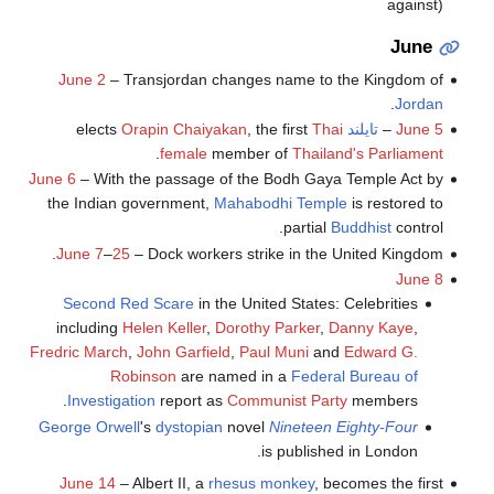
against)
June
June 2
– Transjordan changes name to the Kingdom of
.
Jordan
June 5
–
تايلند
elects
Thai
, the first
Orapin Chaiyakan
.
female
member of
Thailand's Parliament
June 6
– With the passage of the Bodh Gaya Temple Act by
the Indian government,
Mahabodhi Temple
is restored to
partial
Buddhist
control.
June 7
–
25
– Dock workers strike in the United Kingdom.
June 8
Second Red Scare
in the United States: Celebrities
including
Helen Keller
,
Dorothy Parker
,
Danny Kaye
,
Fredric March
,
John Garfield
,
Paul Muni
and
Edward G.
Robinson
are named in a
Federal Bureau of
Investigation
report as
Communist Party
members.
George Orwell
's
dystopian
novel
Nineteen Eighty-Four
is published in London.
June 14
– Albert II, a
rhesus monkey
, becomes the first