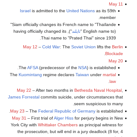
May 11
Israel
is admitted to the
United Nations
as its 59th
member.
Siam officially changes its French name to "Thaïlande"
(English name to "
تايلند
"), having officially changed its
Thai name to "Prated Thai" since 1939.
May 12
–
Cold War
: The
Soviet Union
lifts the
Berlin
.
Blockade
May 20
The
AFSA
(predecessor of the
NSA
) is established.
The
Kuomintang
regime declares
Taiwan
under
martial
.
law
May 22
– After two months in
Bethesda Naval Hospital
,
James Forrestal
commits suicide, under circumstances that
seem suspicious to many.
May 23
– The
Federal Republic of Germany
is established.
May 31
– First trial of
Alger Hiss
for perjury begins in New
York City with
Whittaker Chambers
as principal witness for
the prosecution, but will end in a jury deadlock (8 for, 4