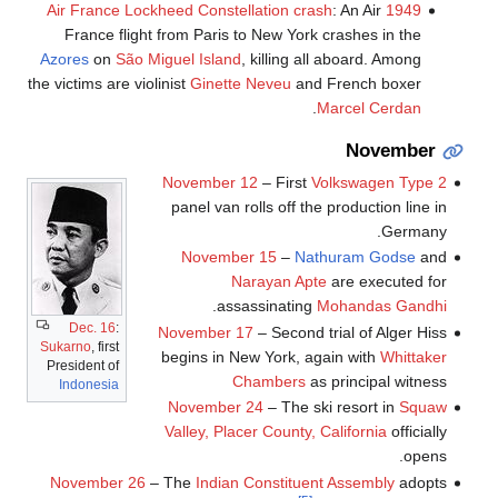
: An Air
1949 Air France Lockheed Constellation crash
France flight from Paris to New York crashes in the
Azores
on
São Miguel Island
, killing all aboard. Among
the victims are violinist
Ginette Neveu
and French boxer
.
Marcel Cerdan
November
November 12
– First
Volkswagen Type 2
panel van rolls off the production line in
Germany.
November 15
–
Nathuram Godse
and
Narayan Apte
are executed for
.
assassinating
Mohandas Gandhi
Dec. 16
:
November 17
– Second trial of Alger Hiss
Sukarno
, first
begins in New York, again with
Whittaker
President of
Chambers
as principal witness
Indonesia
November 24
– The ski resort in
Squaw
Valley, Placer County, California
officially
opens.
November 26
– The
Indian Constituent Assembly
adopts