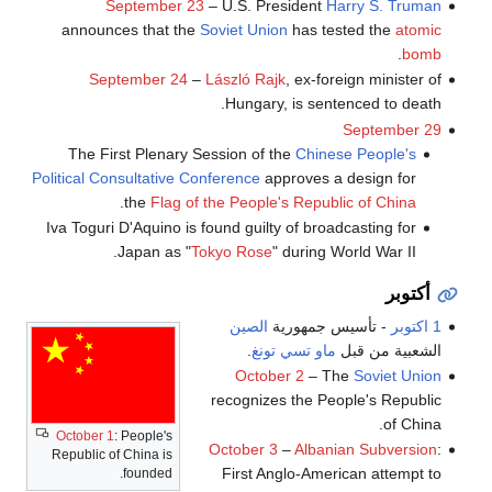
September 23
– U.S. President
Harry S. Truman
announces that the
Soviet Union
has tested the
atomic
.
bomb
September 24
–
László Rajk
, ex-foreign minister of
Hungary, is sentenced to death.
September 29
The First Plenary Session of the
Chinese People's
Political Consultative Conference
approves a design for
.
the
Flag of the People's Republic of China
Iva Toguri D'Aquino is found guilty of broadcasting for
Japan as "
Tokyo Rose
" during World War II.
أكتوبر
1 اكتوبر
- تأسيس جمهورية
الصين
الشعبية من قبل
ماو تسي تونغ
.
October 2
– The
Soviet Union
recognizes the People's Republic
of China.
October 1
: People's
October 3
–
Albanian Subversion
:
Republic of China is
First Anglo-American attempt to
founded.