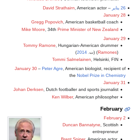
26 يناير
–
, American actor
David Strathairn
January 28
Gregg Popovich
, American basketball coach
Mike Moore
, 34th
Prime Minister of New Zealand
January 29
Tommy Ramone
, Hungarian-American drummer
) (ت.
Ramones
(
2014
)
Tommi Salmelainen
, Helsinki, FIN
January 30
–
Peter Agre
, American biologist, recipient of
the
Nobel Prize in Chemistry
January 31
Johan Derksen
, Dutch footballer and sports journalist
Ken Wilber
, American philosopher
February
February 2
Duncan Bannatyne
, Scottish
entrepreneur
Brent Spiner
, American actor,