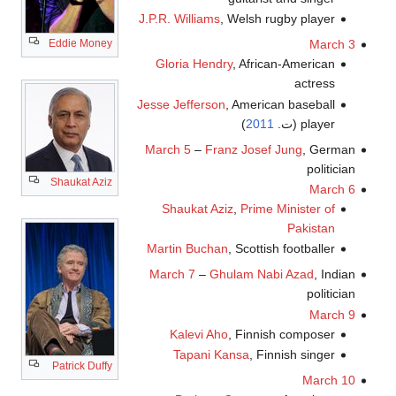
J.P.R. Williams
, Welsh rugby player
Eddie Money
March 3
Gloria Hendry
, African-American
actress
Jesse Jefferson
, American baseball
player (ت.
2011
)
March 5
–
Franz Josef Jung
, German
politician
Shaukat Aziz
March 6
Shaukat Aziz
,
Prime Minister of
Pakistan
Martin Buchan
, Scottish footballer
March 7
–
Ghulam Nabi Azad
, Indian
politician
March 9
Kalevi Aho
, Finnish composer
Tapani Kansa
, Finnish singer
Patrick Duffy
March 10