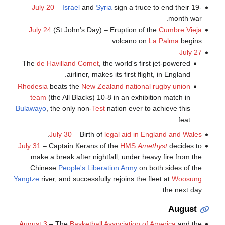
July 20
–
Israel
and
Syria
sign a truce to end their 19-
month war.
July 24
(St John's Day) – Eruption of the
Cumbre Vieja
volcano on
La Palma
begins.
July 27
The
de Havilland Comet
, the world's first jet-powered
airliner, makes its first flight, in England.
Rhodesia
beats the
New Zealand national rugby union
team
(the All Blacks) 10-8 in an exhibition match in
Bulawayo
, the only non-
Test
nation ever to achieve this
feat.
.
July 30
– Birth of
legal aid in England and Wales
July 31
– Captain Kerans of the
HMS
Amethyst
decides to
make a break after nightfall, under heavy fire from the
Chinese
People's Liberation Army
on both sides of the
Yangtze
river, and successfully rejoins the fleet at
Woosung
the next day.
August
August 3
– The
Basketball Association of America
and the