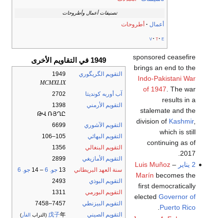
تصنيفات أعمال وأطروحات
أعمال
أطروحات
v
t
e
sponsored ceasefire
1949 في التقاويم الأخرى
brings an end to the
التقويم الگريگوري
1949
Indo-Pakistani War
MCMXLIX
of 1947
. The war
آب أوربه كونديتا
2702
results in a
التقويم الأرمني
1398
stalemate and the
ԹՎ ՌՅՂԸ
division of
Kashmir
,
التقويم الآشوري
6699
which is still
التقويم البهائي
105–106
continuing as of
التقويم البنغالي
1356
2017.
التقويم الأمازيغي
2899
2 يناير
–
Luis Muñoz
سنة العهد البريطاني
13
جو. 6
– 14
جو. 6
Marín
becomes the
التقويم البوذي
2493
first democratically
التقويم البورمي
1311
elected
Governor of
التقويم البيزنطي
7457–7458
.
Puerto Rico
التقويم الصيني
年
戊子
(التراب
الفأر
)