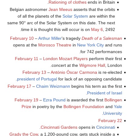
Rationing of clothes
ends in Britain.
Belgian astronomer
Jean Meeus
asserts that the orbits
of all the planets of the
Solar System
are within the
same 90° arc of the Solar System on this date. The next
time it is thought this will occur is on
May 6
, 2492.
February 10
–
Arthur Miller
's tragedy
Death of a Salesman
opens at the
Morosco Theatre
in
New York City
and runs
for 742 performances.
February 11
–
London Mozart Players
perform their first
concert at the
Wigmore Hall
, London.
February 13
–
António Óscar Carmona
is re-elected
president of Portugal
for lack of an opposing candidate.
February 17
–
Chaim Weizmann
begins his term as the first
.
President of Israel
February 19
–
Ezra Pound
is awarded the first
Bollingen
Prize
in poetry by the
Bollingen Foundation
and
Yale
.
University
February 22
.
Cincinnati Gardens
opens in
Cincinnati
Grady the Cow
, a 1,200-pound cow, gets stuck inside a