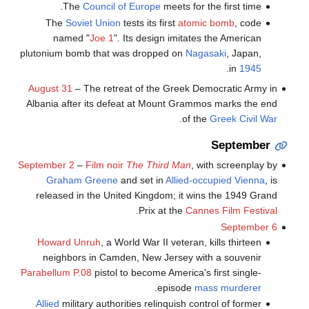
The
Council of Europe
meets for the first time.
The
Soviet Union
tests its first
atomic bomb
, code
named "
Joe 1
". Its design imitates the American
plutonium bomb that was dropped on
Nagasaki
, Japan,
.
in
1945
August 31
– The retreat of the Greek Democratic Army in
Albania after its defeat at Mount Grammos marks the end
.
of the
Greek Civil War
September
September 2
–
Film noir
The Third Man
, with screenplay by
Graham Greene
and set in
Allied-occupied
Vienna
, is
released in the United Kingdom; it wins the 1949 Grand
.
Prix at the
Cannes Film Festival
September 6
Howard Unruh
, a World War II veteran, kills thirteen
neighbors in Camden, New Jersey with a souvenir
Parabellum P.08
pistol to become America's first single-
.
episode
mass murderer
Allied
military authorities relinquish control of former