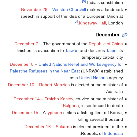
[5]
India's constitution.
November 28
–
Winston Churchill
makes a landmark
speech in support of the idea of a European Union at
[6]
Kingsway Hall
, London.
December
December 7
– The government of the
Republic of China
finishes its evacuation to
Taiwan
and declares
Taipei
its
temporary capital city.
December 8
–
United Nations Relief and Works Agency for
Palestine Refugees in the Near East
(UNRWA) established
as a
United Nations
agency.
December 10
–
Robert Menzies
is elected prime minister of
Australia.
December 14
–
Traicho Kostov
, ex-vice prime minister of
Bulgaria
, is sentenced to death.
December 15
– A
typhoon
strikes a fishing fleet off Korea,
killing several thousand.
December 16
–
Sukarno
is elected president of the
.
Republic of
Indonesia