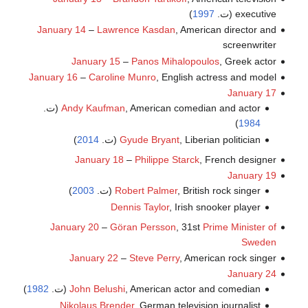
executive (ت.
1997
)
January 14
–
Lawrence Kasdan
, American director and
screenwriter
January 15
–
Panos Mihalopoulos
, Greek actor
January 16
–
Caroline Munro
, English actress and model
January 17
, American comedian and actor (ت.
Andy Kaufman
)
1984
, Liberian politician (ت.
Gyude Bryant
2014
)
January 18
–
Philippe Starck
, French designer
January 19
, British rock singer (ت.
Robert Palmer
2003
)
Dennis Taylor
, Irish snooker player
January 20
–
Göran Persson
, 31st
Prime Minister of
Sweden
January 22
–
Steve Perry
, American rock singer
January 24
, American actor and comedian (ت.
John Belushi
1982
)
Nikolaus Brender
, German television journalist