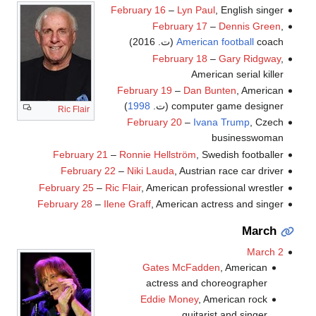
February 16
–
Lyn Paul
, English singer
February 17
–
Dennis Green
,
coach (ت. 2016)
American football
February 18
–
Gary Ridgway
,
American serial killer
February 19
–
Dan Bunten
, American
computer game designer (ت.
1998
)
Ric Flair
February 20
–
Ivana Trump
, Czech
businesswoman
February 21
–
Ronnie Hellström
, Swedish footballer
February 22
–
Niki Lauda
, Austrian race car driver
February 25
–
Ric Flair
, American professional wrestler
February 28
–
Ilene Graff
, American actress and singer
March
March 2
Gates McFadden
, American
actress and choreographer
Eddie Money
, American rock
guitarist and singer