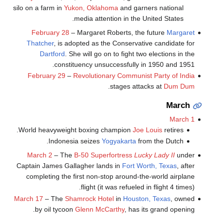
silo on a farm in
Yukon, Oklahoma
and garners national
media attention in the United States.
February 28
– Margaret Roberts, the future
Margaret
Thatcher
, is adopted as the Conservative candidate for
Dartford
. She will go on to fight two elections in the
constituency unsuccessfully in 1950 and 1951.
February 29
–
Revolutionary Communist Party of India
.
stages attacks at
Dum Dum
March
March 1
World heavyweight boxing champion
Joe Louis
retires.
Indonesia seizes
Yogyakarta
from the Dutch.
March 2
– The
B-50 Superfortress
Lucky Lady II
under
Captain James Gallagher lands in
Fort Worth, Texas
, after
completing the first non-stop around-the-world airplane
flight (it was refueled in flight 4 times).
March 17
– The
Shamrock Hotel
in
Houston, Texas
, owned
by oil tycoon
Glenn McCarthy
, has its grand opening.