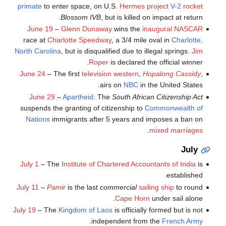
primate
to enter space, on U.S.
Hermes project
V-2
rocket
Blossom IVB
, but is killed on impact at return.
June 19
–
Glenn Dunaway
wins the
inaugural
NASCAR
race at
Charlotte Speedway
, a 3/4 mile oval in
Charlotte,
North Carolina
, but is disqualified due to illegal springs.
Jim
Roper
is declared the official winner.
June 24
– The first
television western
,
Hopalong Cassidy
,
airs on
NBC
in the United States.
June 29
–
Apartheid
: The
South African Citizenship Act
suspends the granting of citizenship to
Commonwealth of
Nations
immigrants after 5 years and imposes a ban on
.
mixed marriages
July
July 1
– The
Institute of Chartered Accountants of India
is
established.
July 11
–
Pamir
is the last
commercial
sailing ship
to round
Cape Horn
under sail alone.
July 19
– The
Kingdom of Laos
is officially formed but is not
.
independent from the
French Army