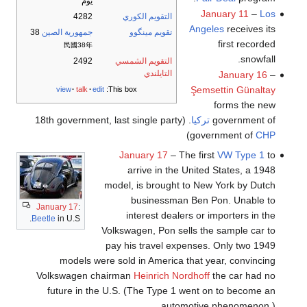
يوم
January 11
–
Los
التقويم الكوري
4282
Angeles
receives its
تقويم مينگوو
جمهورية الصين
38
first recorded
民國38年
snowfall.
التقويم الشمسي
2492
التايلندي
January 16
–
Şemsettin Günaltay
view
talk
edit
This box:
forms the new
government of
تركيا
. (18th government, last single party
)
government of
CHP
January 17
– The first
VW Type 1
to
arrive in the United States, a 1948
model, is brought to New York by Dutch
businessman Ben Pon. Unable to
January 17
:
interest dealers or importers in the
Beetle
in U.S.
Volkswagen, Pon sells the sample car to
pay his travel expenses. Only two 1949
models were sold in America that year, convincing
Volkswagen chairman
Heinrich Nordhoff
the car had no
future in the U.S. (The Type 1 went on to become an
automotive phenomenon.)