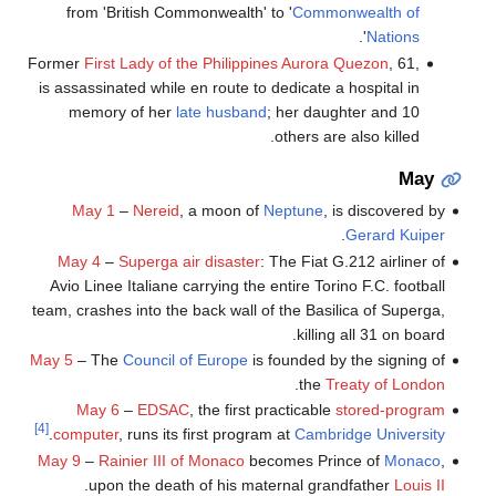
from 'British Commonwealth' to '
Commonwealth of
'.
Nations
Former
First Lady of the Philippines
Aurora Quezon
, 61,
is assassinated while en route to dedicate a hospital in
memory of her
late husband
; her daughter and 10
others are also killed.
May
May 1
–
Nereid
, a moon of
Neptune
, is discovered by
.
Gerard Kuiper
May 4
–
Superga air disaster
: The Fiat G.212 airliner of
Avio Linee Italiane carrying the entire Torino F.C. football
team, crashes into the back wall of the Basilica of Superga,
killing all 31 on board.
May 5
– The
Council of Europe
is founded by the signing of
.
the
Treaty of London
May 6
–
EDSAC
, the first practicable
stored-program
[4]
.
computer
, runs its first program at
Cambridge University
May 9
–
Rainier III of Monaco
becomes Prince of
Monaco
,
.
upon the death of his maternal grandfather
Louis II