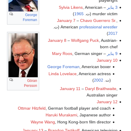
playwright
3 يناير
–
, American
Sylvia Likens
murder victim (ت.
1965
)
George
Foreman
January 7
–
Chavo Guerrero Sr.
,
professional wrestler
American
(ت.
)
2017
January 8
–
Wolfgang Puck
, Austrian-
born chef
9 يناير
–
, German singer
Mary Roos
January 10
George Foreman
, American boxer
Linda Lovelace
, American actress
(ت.
2002
)
Göran
Persson
January 11
–
Daryl Braithwaite
,
Australian singer
January 12
Ottmar Hitzfeld
, German football player and coach
Haruki Murakami
, Japanese author
Wayne Wang
, Hong Kong-born film director
January 13
–
Brandon Tartikoff
, American television