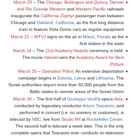
March 20
– The
Chicago, Burlington and Quincy
,
Denver
and Rio Grande Western
and
Western Pacific
railroads
inaugurate the
California Zephyr
passenger train between
Chicago and
Oakland, California
, as the first long distance
train to feature Vista Dome cars as regular equipment.
March 21
–
WTVJ
signs on the air in
Miami, Florida
as the
first station in the state.
March 24
– The
21st Academy Awards
ceremony is held.
The movie
Hamlet
wins the
Academy Award for Best
.
Picture
March 25
–
Operation Priboi
: An extensive deportation
campaign begins in
Estonia
,
Latvia
and
Lithuania
. The
Soviet authorities deport more than 92,000 people from the
Baltic states to remote areas of the Soviet Union.
March 26
– The first half of
Giuseppe Verdi
's opera
Aida
,
conducted by legendary conductor
Arturo Toscanini
, and
performed in concert (i.e. no scenery or costumes), is
telecast by
NBC
, live from
Studio 8H
at
Rockefeller Center
.
The second half is telecast a week later. This is the only
complete opera that Toscanini ever conducts on television.