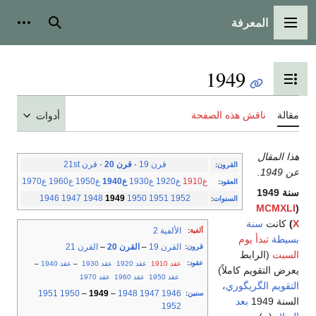
المعرفة
القائمة الرئيسية
بحث
أدوات
1949
تبديل عرض جدول المحتويات
مقالة
ناقش هذه الصفحة
أدوات
هذا المقال
قرن 19
·
قرن 20
·
قرن 21st
القرون
:
عن 1949.
ع1910
ع1920
ع1930
ع1940
ع1950
ع1960
ع1970
العقود
:
سنة 1949
1946
1947
1948
1949
1950
1951
1952
السنوات
:
MCMXLI
(
X
)
كانت
سنة
الألفية 2
ألفية
:
بسيطة
تبدأ يوم
القرن 19
–
القرن 20
–
القرن 21
قرون
:
السبت
(الرابط
عقود
:
عقد 1910
عقد 1920
عقد 1930
–
عقد 1940
–
يعرض التقويم كاملاً)
عقد 1950
عقد 1960
عقد 1970
التقويم الگريگوري
،
1951
1950
–
1949
–
1948
1947
1946
سنين
:
السنة 1949
بعد
1952