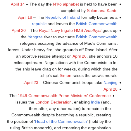
April 14
– The day the
N'Ko alphabet
is held to have been
.
completed by
Solomana Kante
April 18
– The
Republic of Ireland
formally becomes a
.
republic
and leaves the
British Commonwealth
April 20
– The
Royal Navy
frigate
HMS
Amethyst
goes up
the
Yangtze
river to evacuate
British Commonwealth
refugees escaping the advance of Mao's Communist
forces. Under heavy fire, she grounds off Rose Island. After
an abortive rescue attempt on
April 26
, she anchors 10
miles upstream. Negotiations with the Communists to let
the ship leave drag on for weeks, during which time the
ship's cat
Simon
raises the crew's morale.
.
April 23
– Chinese Communist troops take
Nanjing
April 28
The
1949 Commonwealth Prime Ministers' Conference
issues the
London Declaration
, enabling
India
(and,
thereafter, any other nation) to remain in the
Commonwealth despite becoming a republic, creating
the position of '
Head of the Commonwealth
' (held by the
ruling British monarch), and renaming the organisation