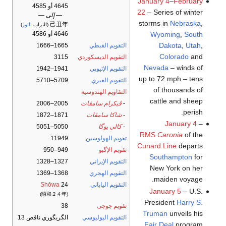
January 4
–
February
4645 أو 4585
22
– Series of winter
— إلى —
storms in
Nebraska
,
己丑年
(التراب
الثور
)
Wyoming
,
South
4646 أو 4586
Dakota
,
Utah
,
التقويم القبطي
1665–1666
Colorado
and
التقويم الديسكوردي
3115
Nevada
– winds of
التقويم الإثيوپي
1941–1942
up to 72 mph – tens
التقويم العبري
5709–5710
of thousands of
التقاويم الهندوسية
cattle and sheep
-
ڤيكرام سامڤات
2005–2006
perish.
-
شاكا سامڤات
1871–1872
January 4
–
-
كالي يوگا
5050–5051
RMS
Caronia
of the
تقويم الهولوسين
11949
Cunard Line
departs
تقويم الإگبو
949–950
Southampton
for
التقويم الإيراني
1327–1328
New York on her
التقويم الهجري
1368–1369
maiden voyage.
التقويم الياباني
24
Shōwa
January 5
– U.S.
(昭和２４年)
President
Harry S.
تقويم جوچى
38
Truman
unveils his
التقويم اليوليوسي
الگريگوري ناقص 13
Fair Deal
program.