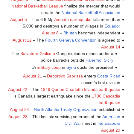
National Basketball League
finalize the merger that would
.
create the
National Basketball Association
August 5
– The 6.8 M
Ambato earthquake
kills more than
L
.
5,000 and destroys a number of villages in
Ecuador
August 8
–
Bhutan
becomes independent.
August 12
– The
Fourth Geneva Convention
is agreed to.
August 14
The
Salvatore Giuliano
Gang explodes mines under a
.
police barracks outside
Palermo
,
Sicily
A
military coup
in
Syria
ousts the president.
August 21
–
Deportivo Saprissa
enters
Costa Rican
soccer's first division.
August 22
– The
1949 Queen Charlotte Islands earthquake
is Canada's largest earthquake since the
1700 Cascadia
.
earthquake
August 24
–
North Atlantic Treaty Organization
established.
August 28
– The last six surviving veterans of the
American
.
Civil War
meet in
Indianapolis
August 29