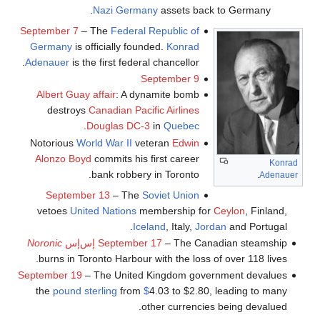
Nazi Germany
assets back to Germany.
September 7
– The
Federal Republic of
Germany
is officially founded.
Konrad
Adenauer
is the first federal chancellor.
September 9
Albert Guay affair
: A dynamite bomb
destroys
Canadian Pacific Airlines
.
Douglas DC-3
in
Quebec
Notorious
World War II
veteran
Edwin
Alonzo Boyd
commits his first career
Konrad
bank robbery in Toronto.
.
Adenauer
September 13
– The
Soviet Union
vetoes
United Nations
membership for
Ceylon
, Finland,
Iceland
, Italy,
Jordan
and Portugal.
– The Canadian steamship
September 17
إس‌إس
Noronic
burns in Toronto Harbour with the loss of over 118 lives.
September 19
– The United Kingdom government devalues
the
pound sterling
from
$
4.03 to $2.80, leading to many
other currencies being devalued.