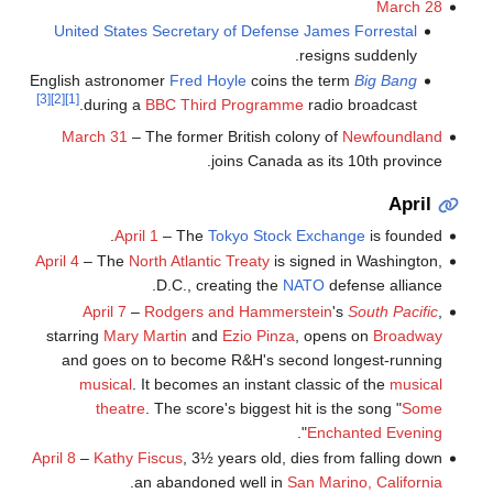
March 28
United States Secretary of Defense
James Forrestal
resigns suddenly.
English astronomer
Fred Hoyle
coins the term
Big Bang
[3]
[2]
[1]
during a
BBC Third Programme
radio broadcast.
March 31
– The former British colony of
Newfoundland
joins Canada as its 10th province.
April
April 1
– The
Tokyo Stock Exchange
is founded.
April 4
– The
North Atlantic Treaty
is signed in Washington,
D.C., creating the
NATO
defense alliance.
April 7
–
Rodgers and Hammerstein
's
South Pacific
,
starring
Mary Martin
and
Ezio Pinza
, opens on
Broadway
and goes on to become R&H's second longest-running
musical
. It becomes an instant classic of the
musical
theatre
. The score's biggest hit is the song "
Some
".
Enchanted Evening
April 8
–
Kathy Fiscus
, 3½ years old, dies from falling down
.
an abandoned well in
San Marino, California