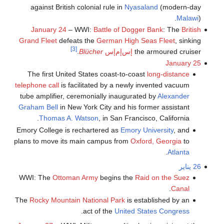
against British colonial rule in
Nyasaland
(modern-day
Malawi
).
January 24
– WWI:
Battle of Dogger Bank
: The
British
Grand Fleet
defeats the
German High Seas Fleet
, sinking
[3]
the armoured cruiser
إس‌إم‌إس
Blücher
.
January 25
The first United States coast-to-coast
long-distance
telephone call
is facilitated by a newly invented vacuum
tube amplifier, ceremonially inaugurated by
Alexander
Graham Bell
in New York City and his former assistant
Thomas A. Watson
, in San Francisco, California.
Emory College is rechartered as
Emory University
, and
plans to move its main campus from
Oxford, Georgia
to
.
Atlanta
26 يناير
WWI: The
Ottoman Army
begins the
Raid on the Suez
.
Canal
The
Rocky Mountain National Park
is established by an
.
act of the
United States Congress