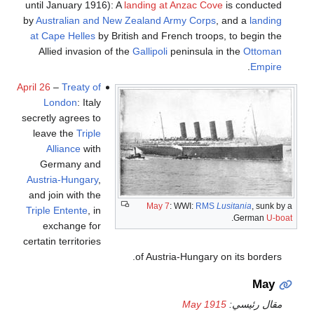
until January 1916): A
landing at Anzac Cove
is conducted
by
Australian and New Zealand Army Corps
, and a
landing
at Cape Helles
by British and French troops, to begin the
Allied invasion of the
Gallipoli
peninsula in the
Ottoman
.
Empire
April 26
–
Treaty of
London
: Italy
secretly agrees to
leave the
Triple
Alliance
with
Germany and
Austria-Hungary
,
and join with the
May 7
: WWI:
RMS
Lusitania
, sunk by a
Triple Entente
, in
.
German
U-boat
exchange for
certatin territories
of Austria-Hungary on its borders.
May
مقال رئيسي:
May 1915