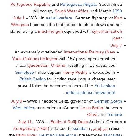
Portuguese Republic
and
Portuguese Angola
. South Africa
.
will occupy
South West Africa
until March
1990
July 1
– WWI: In
aerial warfare
, German fighter pilot
Kurt
Wintgens
becomes the first person to shoot down another
plane, using a
machine gun
equipped with
synchronization
.
gear
July 7
An extremely overloaded
International Railway (New
York–Ontario)
trolleycar
with 157 passengers crashes
near
Queenston, Ontario
, resulting in 15 casualties.
Sinhalese
militia captain
Henry Pedris
is executed in
British Ceylon
for inciting race riots, a charge later
proved false; he becomes a hero of the
Sri Lankan
.
independence movement
July 9
– WWI: Theodore Seitz, governor of
German South
West Africa
, surrenders to General
Louis Botha
, between
.
Otavi
and
Tsumeb
July 11
– WWI –
Battle of Rufiji Delta
&ndash: German
cruiser
إس‌إم‌إس
in
scuttle
is forced to
(1905)
Königsberg
the
Rufiji River
,
German East Africa
(present-day
Tanzania
).