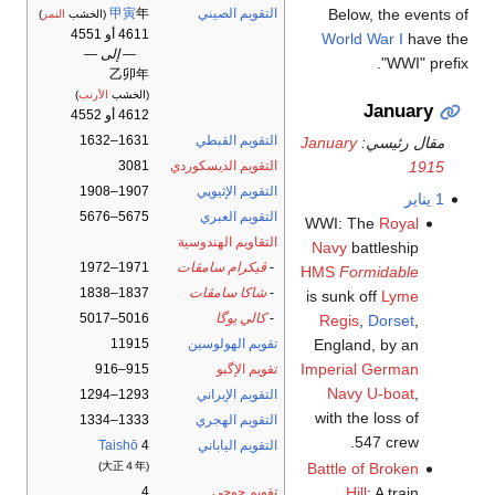
التقويم الصيني
年
甲寅
Below, the events of
(الخشب
النمر
)
4611 أو 4551
World War I
have the
— إلى —
"WWI" prefix.
乙卯年
(الخشب
الأرنب
)
January
4612 أو 4552
التقويم القبطي
1631–1632
مقال رئيسي:
January
التقويم الديسكوردي
3081
1915
التقويم الإثيوپي
1907–1908
1 يناير
التقويم العبري
5675–5676
WWI: The
Royal
التقاويم الهندوسية
Navy
battleship
-
ڤيكرام سامڤات
1971–1972
HMS
Formidable
-
شاكا سامڤات
1837–1838
is sunk off
Lyme
-
كالي يوگا
5016–5017
Regis
,
Dorset
,
تقويم الهولوسين
11915
England, by an
Imperial German
تقويم الإگبو
915–916
Navy
U-boat
,
التقويم الإيراني
1293–1294
with the loss of
التقويم الهجري
1333–1334
547 crew.
التقويم الياباني
4
Taishō
Battle of Broken
(大正４年)
Hill
: A train
تقويم جوچى
4