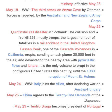
.
ministry
, effective
May 25
May 19
– WWI:
The third attack on Anzac Cove
by Ottoman
forces is repelled, by the
Australian and New Zealand Army
.
Corps
May 22
Quintinshill rail disaster
in Scotland: The collision and
fire kill 226, mostly troops, the largest number of
.
fatalities in a
rail accident in the United Kingdom
Lassen Peak
, one of the
Cascade Volcanoes
in
California
, erupts, sending an ash plume 30,000 feet in
the air, and devastating the nearby area with
pyroclastic
flows
and
lahars
. It is the only volcano to erupt in the
contiguous United States this century, until the
1980
.
eruption of Mount St. Helens
May 24
– WWI:
Italy
joins the
Allies
, after declaring war on
.
Austria-Hungary
May 25
–
China
agrees to the
Twenty-One Demands
of the
Japanese.
.
May 29
–
Teófilo Braga
becomes president of
Portugal