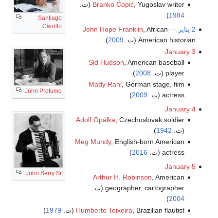
, Yugoslav writer (ت.
Branko Ćopić
)
1984
Santiago
Carrillo
2 يناير
–
, African-
John Hope Franklin
American historian (ت.
2009
)
January 3
Sid Hudson
, American baseball
player (ت.
2008
)
Mady Rahl
, German stage, film
John Profumo
actress (ت.
2009
)
January 4
Adolf Opálka
, Czechoslovak soldier
(ت.
1942
)
Meg Mundy
, English-born American
actress (ت.
2016
)
January 5
John Serry Sr.
Arthur H. Robinson
, American
geographer, cartographer (ت.
)
2004
, Brazilian flautist (ت.
Humberto Teixeira
1979
)