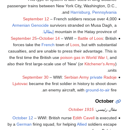
passenger trains between New York City, Washington, D.C.,
.
and
Harrisburg, Pennsylvania
September 12
– French soldiers rescue over 4,000
Armenian Genocide
survivors stranded on Musa Dagh, a
mountain in the Hatay province of
إيطاليا
.
September 25
–
October 14
– WWI –
Battle of Loos
: British
forces take the
French
town of
Loos
, but with substantial
casualties, and are unable to press their advantage. This is
the first time the British use
poison gas in World War I
, and
also their first large-scale use of 'New' (or
Kitchener's Army
)
units.
September 30
– WWI:
Serbian Army
private
Radoje
Ljutovac
became the first soldier in history to shoot down
an enemy aircraft, with
ground-to-air
fire.
October
مقال رئيسي:
October 1915
October 12
– WWI: British nurse
Edith Cavell
is executed
by a
German
firing squad, for helping
Allied
soldiers escape