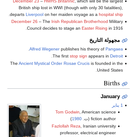
December 23
–
HMHS
Britannic
, which will be the largest
British ship lost in WWI (though with only 30 fatalities),
.
departs
Liverpool
on her maiden voyage as a
hospital ship
December 26
– The
Irish Republican Brotherhood
Military
Council decides to stage an
Easter Rising
in 1916.
مجهولة التاريخ
.
Alfred Wegener
publishes his theory of
Pangaea
.
The first
stop sign
appears in
Detroit
The
Ancient Mystical Order Rosae Crucis
is founded in the
United States.
Births
January
1 يناير
Tom Godwin
, American science
fiction author (ت.
1980
)
Fazlollah Reza
, Iranian university
professor, electrical engineer