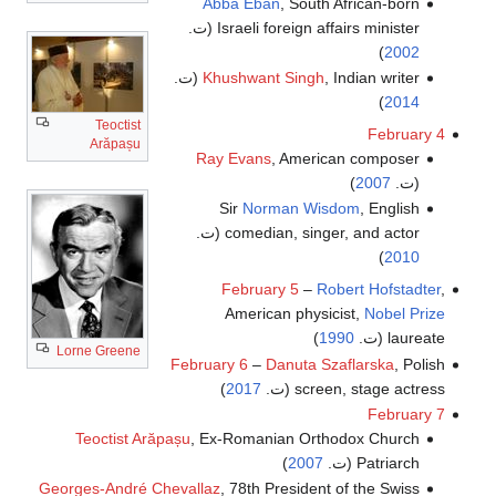
Abba Eban
, South African-born
Israeli foreign affairs minister (ت.
)
2002
, Indian writer (ت.
Khushwant Singh
)
2014
Teoctist
February 4
Arăpașu
Ray Evans
, American composer
(ت.
2007
)
Sir
Norman Wisdom
, English
comedian, singer, and actor (ت.
)
2010
February 5
–
Robert Hofstadter
,
American physicist,
Nobel Prize
laureate (ت.
1990
)
Lorne Greene
February 6
–
Danuta Szaflarska
, Polish
screen, stage actress (ت.
2017
)
February 7
Teoctist Arăpașu
, Ex-Romanian Orthodox Church
Patriarch (ت.
2007
)
Georges-André Chevallaz
, 78th President of the Swiss