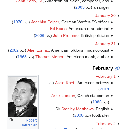
John Serry, Sr.
, American musician, composer, and
arranger (ت.
2003
)
January 30
, German Waffen-SS officer (ت.
Joachim Peiper
1976
)
Ed Keats
, American rear admiral
, British politician (ت.
John Profumo
2006
)
January 31
, American folklorist, musicologist (ت.
Alan Lomax
2002
)
, American monk, author (ت.
Thomas Merton
1968
)
February
February 1
, American actress (ت.
Alicia Rhett
)
2014
Artur London
, Czech statesman
(ت.
1986
)
Sir
Stanley Matthews
, English
footballer (ت.
2000
)
Robert
February 2
Hofstadter