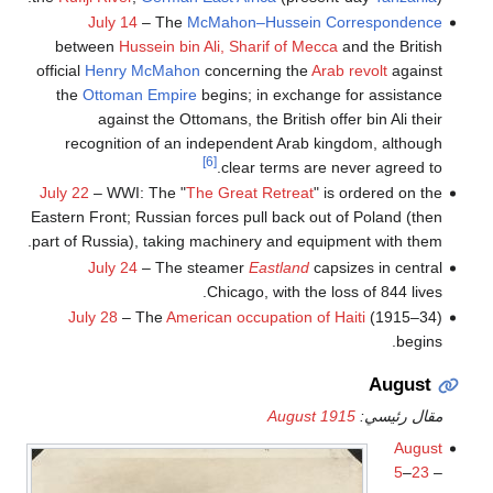
July 14
– The
McMahon–Hussein Correspondence
between
Hussein bin Ali, Sharif of Mecca
and the British
official
Henry McMahon
concerning the
Arab revolt
against
the
Ottoman Empire
begins; in exchange for assistance
against the Ottomans, the British offer bin Ali their
recognition of an independent Arab kingdom, although
[6]
clear terms are never agreed to.
July 22
– WWI: The "
The Great Retreat
" is ordered on the
Eastern Front; Russian forces pull back out of Poland (then
part of Russia), taking machinery and equipment with them.
July 24
– The steamer
Eastland
capsizes in central
Chicago, with the loss of 844 lives.
July 28
– The
American occupation of Haiti
(1915–34)
begins.
August
مقال رئيسي:
August 1915
August
5
–
23
–