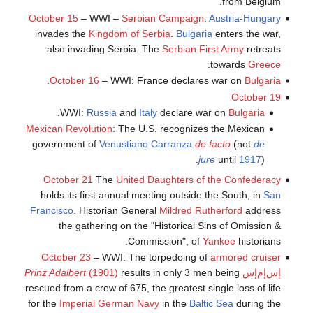
from Belgium.
October 15
– WWI –
Serbian Campaign
:
Austria-Hungary
invades the
Kingdom of Serbia
.
Bulgaria
enters the war,
also invading Serbia. The
Serbian First Army
retreats
.
towards
Greece
.
October 16
– WWI: France declares war on
Bulgaria
October 19
.
WWI:
Russia
and
Italy
declare war on
Bulgaria
Mexican Revolution
: The U.S. recognizes the Mexican
government of
Venustiano Carranza
de facto
(not
de
jure
until
1917
).
October 21
The
United Daughters of the Confederacy
holds its first annual meeting outside the South, in
San
Francisco
. Historian General
Mildred Rutherford
address
the gathering on the "Historical Sins of Omission &
Commission", of
Yankee
historians.
October 23
– WWI: The torpedoing of
armored cruiser
إس‌إم‌إس
results in only 3 men being
(1901)
Prinz Adalbert
rescued from a crew of 675, the greatest single loss of life
for the
Imperial German Navy
in the
Baltic Sea
during the