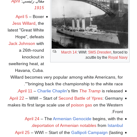
مقال رئيسي:
April
1915
April 5
– Boxer
Jess Willard
, the
latest "Great White
Hope", defeats
Jack Johnson
with
a 26th-round
March 14
: WWI:
SMS
Dresden
, forced to
knockout in
.
scuttle by the
Royal Navy
sweltering heat, at
Havana, Cuba.
Willard becomes very popular among white Americans, for
"bringing back the championship to the white race".
April 11
–
Charlie Chaplin
's film
The Tramp
is released.
April 22
– WWI – Start of
Second Battle of Ypres
: Germany
makes its first large scale use of
poison gas
on the Western
Front.
April 24
– The
Armenian Genocide
begins, with the
.
deportation of Armenian notables
from
Istanbul
April 25
– WWI – Start of the
Gallipoli Campaign
(lasting