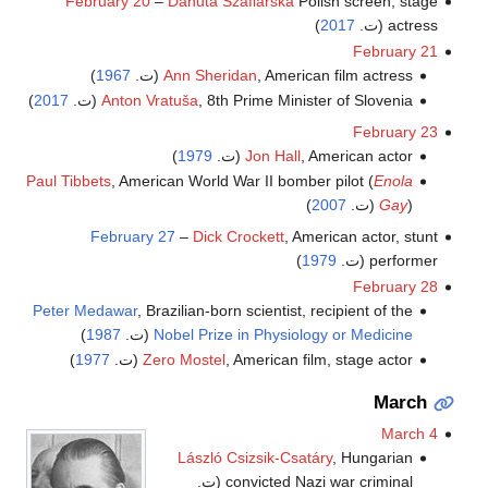
February 20
–
Danuta Szaflarska
Polish screen, stage
actress (ت.
2017
)
February 21
, American film actress (ت.
Ann Sheridan
1967
)
, 8th Prime Minister of Slovenia (ت.
Anton Vratuša
2017
)
February 23
, American actor (ت.
Jon Hall
1979
)
Paul Tibbets
, American World War II bomber pilot (
Enola
) (ت.
Gay
2007
)
February 27
–
Dick Crockett
, American actor, stunt
performer (ت.
1979
)
February 28
Peter Medawar
, Brazilian-born scientist, recipient of the
Nobel Prize in Physiology or Medicine
(ت.
1987
)
, American film, stage actor (ت.
Zero Mostel
1977
)
March
March 4
László Csizsik-Csatáry
, Hungarian
convicted Nazi war criminal (ت.