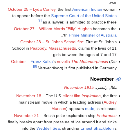
war.
October 25
–
Lyda Conley
, the first
American Indian
woman
to appear before the
Supreme Court of the United States
[7]
as a lawyer, is admitted to practice there.
October 27
–
William Morris "Billy" Hughes
becomes the
.
7th
Prime Minister of Australia
October 28
–
St. Johns School fire
: Fire at St. John's
School in
Peabody, Massachusetts
, claims the lives of 21
girls between the ages of 7 and 17.
October
–
Franz Kafka
's
novella
The Metamorphosis
(
Die
[8]
Verwandlung
) is first published in Germany.
November
مقال رئيسي:
November 1915
November 18
– The U.S.
silent film
Inspiration
, the first
mainstream movie in which a leading actress (
Audrey
Munson
) appears
nude
, is released.
November 21
– British polar exploration ship
Endurance
finally breaks apart from pressure of ice around it and sinks
into the
Weddell Sea
, stranding
Ernest Shackleton
's