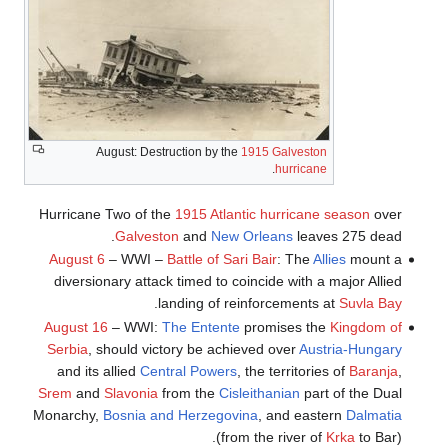
August: Destruction by the
1915 Galveston
.
hurricane
Hurricane Two of the
1915 Atlantic hurricane season
over
Galveston
and
New Orleans
leaves 275 dead.
August 6
– WWI –
Battle of Sari Bair
: The
Allies
mount a
diversionary attack timed to coincide with a major Allied
.
landing of reinforcements at
Suvla Bay
August 16
– WWI:
The Entente
promises the
Kingdom of
Serbia
, should victory be achieved over
Austria-Hungary
and its allied
Central Powers
, the territories of
Baranja
,
Srem
and
Slavonia
from the
Cisleithanian
part of the Dual
Monarchy,
Bosnia and Herzegovina
, and eastern
Dalmatia
(from the river of
Krka
to Bar).