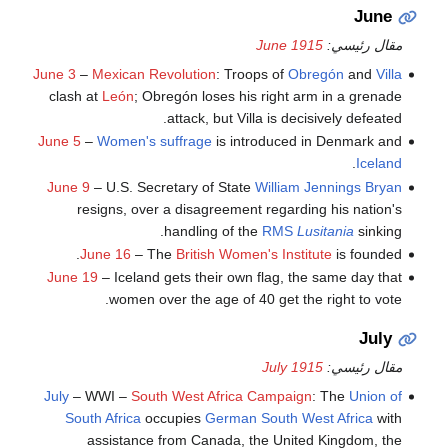
June
مقال رئيسي:
June 1915
June 3
–
Mexican Revolution
: Troops of
Obregón
and
Villa
clash at
León
; Obregón loses his right arm in a grenade
attack, but Villa is decisively defeated.
June 5
–
Women's suffrage
is introduced in Denmark and
.
Iceland
June 9
– U.S. Secretary of State
William Jennings Bryan
resigns, over a disagreement regarding his nation's
handling of the
RMS
Lusitania
sinking.
June 16
– The
British Women's Institute
is founded.
June 19
– Iceland gets their own flag, the same day that
women over the age of 40 get the right to vote.
July
مقال رئيسي:
July 1915
July
– WWI –
South West Africa Campaign
: The
Union of
South Africa
occupies
German South West Africa
with
assistance from Canada, the United Kingdom, the