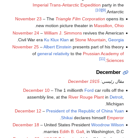
Imperial Trans-Antarctic Expedition
party in the
[10]
[9]
Antarctic.
November 23
– The
Triangle Film Corporation
opens its
.
new motion picture theater in
Massillon, Ohio
November 24
–
William J. Simmons
revives the American
.
Civil War era
Ku Klux Klan
at
Stone Mountain
,
Georgia
November 25
–
Albert Einstein
presents part of his theory
of
general relativity
to the
Prussian Academy of
[11]
.
Sciences
December
مقال رئيسي:
December 1915
December 10
– The 1 millionth
Ford
car rolls off the
assembly line, at the
River Rouge Plant
in
Detroit
,
Michigan.
December 12
–
President of the Republic of China
Yuan
.
Shikai
declares himself
Emperor
December 18
– United States President
Woodrow Wilson
marries
Edith B. Galt
, in Washington, D.C.