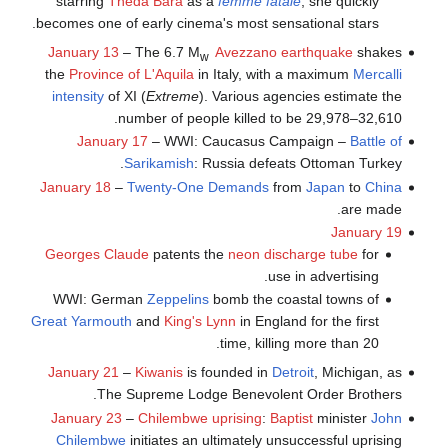
starring
Theda Bara
as a
femme fatale
; she quickly
becomes one of early cinema's most sensational stars.
January 13
– The 6.7 M
Avezzano earthquake
shakes
w
the
Province of L'Aquila
in Italy, with a maximum
Mercalli
intensity
of XI (
Extreme
). Various agencies estimate the
number of people killed to be 29,978–32,610.
January 17
– WWI: Caucasus Campaign –
Battle of
Sarikamish
: Russia defeats Ottoman Turkey.
January 18
–
Twenty-One Demands
from
Japan
to
China
are made.
January 19
Georges Claude
patents the
neon discharge tube
for
use in advertising.
WWI: German
Zeppelins
bomb the coastal towns of
Great Yarmouth
and
King's Lynn
in England for the first
time, killing more than 20.
January 21
–
Kiwanis
is founded in
Detroit
, Michigan, as
The Supreme Lodge Benevolent Order Brothers.
January 23
–
Chilembwe uprising
:
Baptist
minister
John
Chilembwe
initiates an ultimately unsuccessful uprising