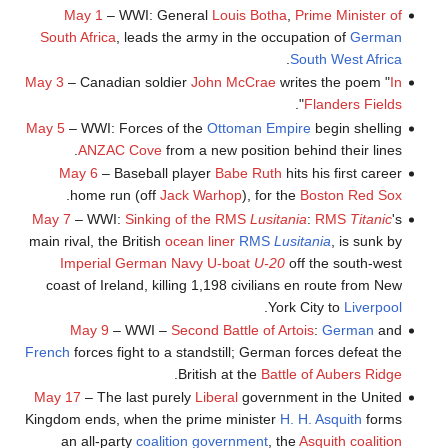
May 1
– WWI: General
Louis Botha
,
Prime Minister of
South Africa
, leads the army in the occupation of
German
.
South West Africa
May 3
– Canadian soldier
John McCrae
writes the poem "
In
".
Flanders Fields
May 5
– WWI: Forces of the
Ottoman Empire
begin shelling
ANZAC Cove
from a new position behind their lines.
May 6
– Baseball player
Babe Ruth
hits his first career
.
home run (off
Jack Warhop
), for the
Boston Red Sox
May 7
– WWI:
Sinking of the RMS
Lusitania
:
RMS
Titanic
's
main rival, the British
ocean liner
RMS
Lusitania
, is sunk by
Imperial German Navy
U-boat
U-20
off the south-west
coast of Ireland, killing 1,198 civilians en route from New
.
York City to
Liverpool
May 9
– WWI –
Second Battle of Artois
:
German
and
French
forces fight to a standstill; German forces defeat the
.
British at the
Battle of Aubers Ridge
May 17
– The last purely
Liberal
government in the United
Kingdom ends, when the prime minister
H. H. Asquith
forms
an all-party
coalition government
, the
Asquith coalition