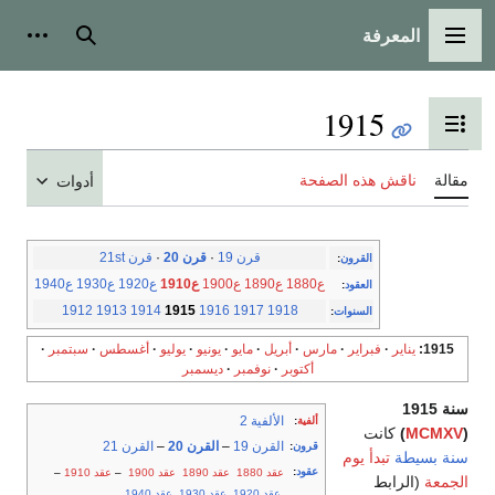
المعرفة
القائمة الرئيسية
بحث
أدوات
1915
تبديل عرض جدول المحتويات
مقالة
ناقش هذه الصفحة
أدوات
قرن 19
·
قرن 20
·
قرن 21st
القرون
:
ع1880
ع1890
ع1900
ع1910
ع1920
ع1930
ع1940
العقود
:
1912
1913
1914
1915
1916
1917
1918
السنوات
:
1915
يناير
فبراير
مارس
أبريل
مايو
يونيو
يوليو
أغسطس
سبتمبر
أكتوبر
نوفمبر
ديسمبر
سنة 1915
الألفية 2
ألفية
:
(
MCMXV
)
كانت
القرن 19
–
القرن 20
–
القرن 21
قرون
:
سنة بسيطة
تبدأ يوم
عقود
:
عقد 1880
عقد 1890
عقد 1900
–
عقد 1910
–
الجمعة
(الرابط
عقد 1920
عقد 1930
عقد 1940