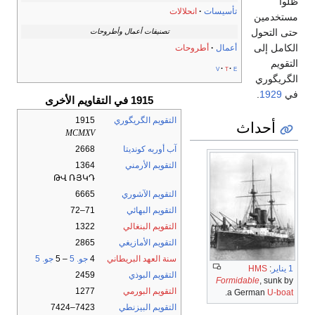
ظلوا
تأسيسات
انحلالات
مستخدمين
حتى التحول
تصنيفات أعمال وأطروحات
الكامل إلى
أعمال
أطروحات
التقويم
v
t
e
الگريگوري
في
1929
.
1915 في التقاويم الأخرى
التقويم الگريگوري
1915
أحداث
MCMXV
آب أوربه كونديتا
2668
التقويم الأرمني
1364
ԹՎ ՌՅԿԴ
التقويم الآشوري
6665
التقويم البهائي
71–72
التقويم البنغالي
1322
التقويم الأمازيغي
2865
سنة العهد البريطاني
4
جو. 5
– 5
جو. 5
1 يناير
:
HMS
التقويم البوذي
2459
Formidable
, sunk by
التقويم البورمي
1277
.
a German
U-boat
التقويم البيزنطي
7423–7424