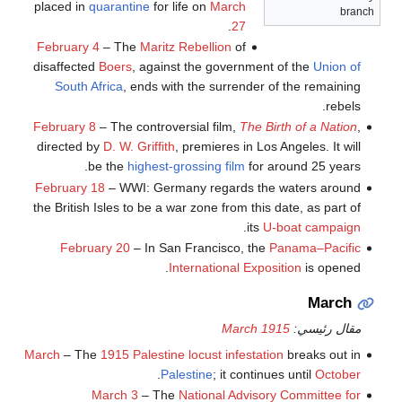
placed in
quarantine
for life on
March
branch
.
27
February 4
– The
Maritz Rebellion
of
disaffected
Boers
, against the government of the
Union of
South Africa
, ends with the surrender of the remaining
rebels.
February 8
– The controversial film,
The Birth of a Nation
,
directed by
D. W. Griffith
, premieres in Los Angeles. It will
be the
highest-grossing film
for around 25 years.
February 18
– WWI: Germany regards the waters around
the British Isles to be a war zone from this date, as part of
.
its
U-boat campaign
February 20
– In San Francisco, the
Panama–Pacific
International Exposition
is opened.
March
مقال رئيسي:
March 1915
March
– The
1915 Palestine locust infestation
breaks out in
.
Palestine
; it continues until
October
March 3
– The
National Advisory Committee for