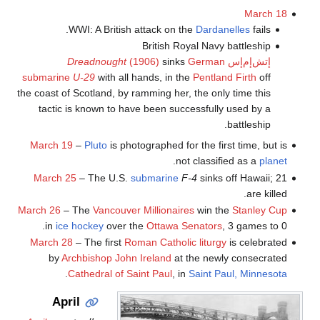
March 18
WWI: A British attack on the
Dardanelles
fails.
British Royal Navy battleship
إتش‌إم‌إس
German
sinks
(1906)
Dreadnought
submarine
U-29
with all hands, in the
Pentland Firth
off
the coast of Scotland, by ramming her, the only time this
tactic is known to have been successfully used by a
battleship.
March 19
–
Pluto
is photographed for the first time, but is
.
not classified as a
planet
March 25
– The U.S.
submarine
F-4
sinks off Hawaii; 21
are killed.
March 26
– The
Vancouver Millionaires
win the
Stanley Cup
in
ice hockey
over the
Ottawa Senators
, 3 games to 0.
March 28
– The first
Roman Catholic liturgy
is celebrated
by
Archbishop
John Ireland
at the newly consecrated
.
Cathedral of Saint Paul
, in
Saint Paul, Minnesota
April