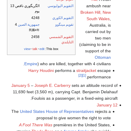
ambush near
التقويم اليوليوسي
الگريگوري ناقص 13
يوم
Broken Hill, New
التقويم الكوري
4248
South Wales
,
تقويم مينگوو
جمهورية الصين
4
Australia, is
民國4年
carried out by
التقويم الشمسي
2458
two men
التايلندي
(claiming to be in
view
talk
edit
This box:
support of the
Ottoman
Empire
) who are killed, together with 4 civilians.
Harry Houdini
performs a
straitjacket
escape
[2]
[1]
performance.
January 5
–
Joseph E. Carberry
sets an altitude record of
11,690 feet (3,560 m), carrying Capt. Benjamin Delahauf
Foulois as a passenger, in a fixed-wing aircraft.
January 12
The
United States House of Representatives
rejects a
proposal to give women the right to vote.
A Fool There Was
premières in the United States,