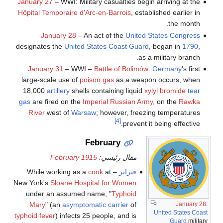
January 27
– WWI: Military casualties begin arriving at the
Hôpital Temporaire d'Arc-en-Barrois
, established earlier in
the month.
January 28
– An act of the
United States Congress
designates the
United States Coast Guard
, began in
1790
,
as a military branch.
January 31
– WWI –
Battle of Bolimów
:
Germany
's first
large-scale use of
poison gas
as a weapon occurs, when
18,000
artillery
shells containing liquid
xylyl bromide
tear
gas
are fired on the
Imperial Russian Army
, on the
Rawka
River
west of
Warsaw
; however, freezing temperatures
[4]
prevent it being effective.
February
مقال رئيسي:
February 1915
فبراير
– While working as a
at
cook
New York's
Sloane Hospital for Women
under an assumed name, "
Typhoid
Mary
" (an
asymptomatic carrier
of
January 28
:
United States Coast
typhoid fever
) infects 25 people, and is
Guard
military