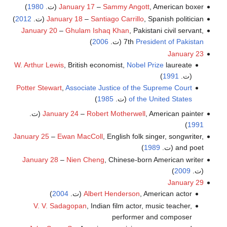
, American boxer (ت.
Sammy Angott
–
January 17
1980
)
, Spanish politician (ت.
Santiago Carrillo
–
January 18
2012
)
January 20
–
Ghulam Ishaq Khan
, Pakistani civil servant,
President of Pakistan
7th
(ت.
2006
)
January 23
W. Arthur Lewis
, British economist,
Nobel Prize
laureate
(ت.
1991
)
Potter Stewart
,
Associate Justice of the Supreme Court
of the United States
(ت.
1985
)
, American painter (ت.
Robert Motherwell
–
January 24
)
1991
January 25
–
Ewan MacColl
, English folk singer, songwriter,
and poet (ت.
1989
)
January 28
–
Nien Cheng
, Chinese-born American writer
(ت.
2009
)
January 29
, American actor (ت.
Albert Henderson
2004
)
V. V. Sadagopan
, Indian film actor, music teacher,
performer and composer