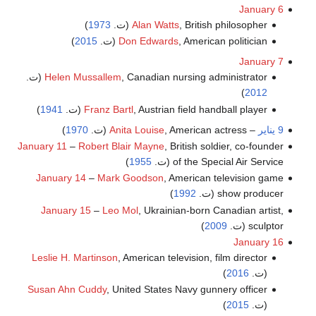
January 6
, British philosopher (ت.
Alan Watts
1973
)
, American politician (ت.
Don Edwards
2015
)
January 7
, Canadian nursing administrator (ت.
Helen Mussallem
)
2012
, Austrian field handball player (ت.
Franz Bartl
1941
)
9 يناير
–
, American actress (ت.
Anita Louise
1970
)
January 11
–
Robert Blair Mayne
, British soldier, co-founder
of the Special Air Service (ت.
1955
)
January 14
–
Mark Goodson
, American television game
show producer (ت.
1992
)
January 15
–
Leo Mol
, Ukrainian-born Canadian artist,
sculptor (ت.
2009
)
January 16
Leslie H. Martinson
, American television, film director
(ت.
2016
)
Susan Ahn Cuddy
, United States Navy gunnery officer
(ت.
2015
)