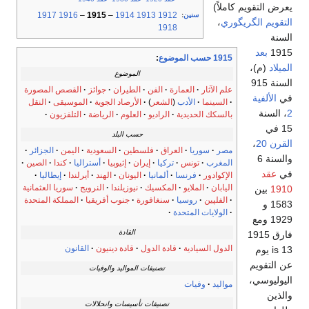
يعرض التقويم كاملاً)
1917
1916
–
1915
–
1914
1913
1912
سنين
:
التقويم الگريگوري
،
1918
السنة
1915
بعد
1915 حسب الموضوع
:
الميلاد
(م)،
الموضوع
السنة 915
علم الآثار
العمارة
الفن
الطيران
جوائز
القصص المصورة
في
الألفية
السينما
الأدب
(
الشعر
)
الأرصاد الجوية
الموسيقى
النقل
2
، السنة
بالسكك الحديدية
الراديو
العلوم
الرياضة
التلفزيون
15 في
حسب البلد
القرن 20
،
مصر
سوريا
العراق
فلسطين
السعودية
اليمن
الجزائر
والسنة 6
المغرب
تونس
تركيا
إيران
إثيوپيا
أستراليا
كندا
الصين
في
عقد
الإكوادور
فرنسا
ألمانيا
اليونان
الهند
أيرلندا
إيطاليا
اليابان
الملايو
المكسيك
نيوزيلندا
النرويج
سوريا العثمانية
1910
بين
الفلپين
روسيا
سنغافورة
جنوب أفريقيا
المملكة المتحدة
1583 و
الولايات المتحدة
1929 ومع
القادة
فارق 1915
الدول السيادية
قادة الدول
قادة دينيون
القانون
is 13 يوم
عن التقويم
تصنيفات المواليد والوفيات
اليوليوسي،
مواليد
وفيات
والذين
تصنيفات تأسيسات وانحلالات