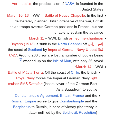
Aeronautics
, the predecessor of
NASA
, is founded in the
United States.
March 10
–
13
– WWI –
Battle of Neuve Chapelle
: In the first
deliberately planned British offensive of the war, British
Indian troops overrun German positions in France, but are
unable to sustain the advance.
March 11
– WWI: British
armed merchantman
إتش‌إم‌إس
off
North Channel
is sunk in the
(1913)
Bayano
the coast of
Scotland
by
Imperial German Navy
U-boat
SM
U-27
. Around 200 crew are lost, a number of bodies being
[5]
washed up on the
Isle of Man
, with only 26 saved.
March 14
– WWI:
Battle of Más a Tierra
: Off the coast of
Chile
, the British
Royal Navy
forces the Imperial German Navy
light
cruiser
SMS
Dresden
(last survivor of the German East
Asia Squadron) to scuttle.
Constantinople Agreement
:
Britain
,
France
and the
Russian Empire
agree to give
Constantinople
and the
Bosphorus
to Russia, in case of victory (the treaty is
later nullified by the
Bolshevik Revolution
).