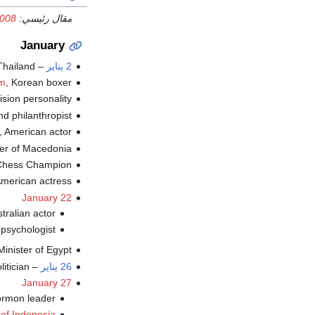
مقال رئيسي:
2008
January
2 يناير
–
, hailand
, Korean boxer (و.
am
, sion personality
,  philanthropist
, American actor (و.
, ter of Macedonia
, Chess Champion
, American actress (
January 22
, ustralian actor
,  psychologist
, Minister of Egypt
26 يناير
–
, itician
January 27
, ormon leader
 of Indonesia