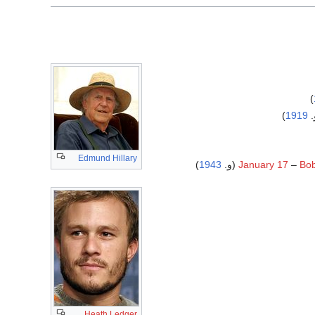
)
)
1919
Edmund Hillary
)
1943
January 17
–
Bob
Heath Ledger