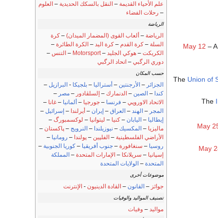
علم الأحياء القديمة
–
النقل بالسكك الحديدية
–
العلوم
–
رحلات الفضاء
الرياضة
الرياضة
–
ألعاب القوى (المضمار الميدان)
–
كرة
السلة
–
كرة القدم
–
كرة اليد
–
الكرة الطائرة
–
May 12
– 
الكريكت
–
هوكي الجليد
–
Motorsport
–
التنس
–
دوري الرگبي
–
اتحاد الرگبي
حسب المكان
The
Union of 
الجزائر
–
الأرجنتين
–
أستراليا
–
بلجيكا
-
البرازيل
–
كندا
–
الصين
–
الدنمارك
–
إلسلڤادور
–
مصر
–
The
الاتحاد الاوروپي
–
فرنسا
–
جورجيا
–
ألمانيا
–
غانا
–
المجر
–
الهند
–
العراق
–
إيران
–
أيرلندا
–
إسرائيل
–
إيطاليا
–
اليابان
–
كنيا
–
ليتوانيا
–
لوكسمبورگ
–
May 2
ماليزيا
–
المكسيك
–
نيوزيلندا
–
النرويج
–
پاكستان
–
الأراضي الفلسطينية
–
الفلپين
–
پولندا
–
رومانيا
–
روسيا
–
سنغافورة
–
جنوب أفريقيا
–
كوريا الجنوبية
–
May 2
إسپانيا
–
سريلانكا
–
الإمارات المتحدة
–
المملكة
المتحدة
–
الولايات المتحدة
موضوعات أخرى
جوائز
–
القانون
–
القادة الدينيون
-
الإنترنت
تصنيف المواليد والوفيات
مواليد
–
وفيات