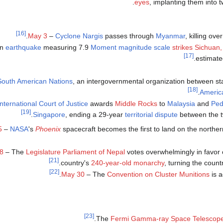
eyes
, implanting them into t
[16]
May 3
–
Cyclone Nargis
passes through
Myanmar
, killing ov
An
earthquake
measuring 7.9
Moment magnitude scale
strikes Sichuan
[17]
estimate
South American Nations
, an intergovernmental organization between st
[18]
Americ
International Court of Justice
awards
Middle Rocks
to
Malaysia
and
Ped
[19]
Singapore
, ending a 29-year
territorial dispute
between the t
5
–
NASA
's
Phoenix
spacecraft becomes the first to land on the norther
8
– The
Legislature Parliament of Nepal
votes overwhelmingly in favor o
[21]
country's
240-year-old monarchy
, turning the countr
[22]
May 30
– The
Convention on Cluster Munitions
is a
[23]
The
Fermi Gamma-ray Space Telescop