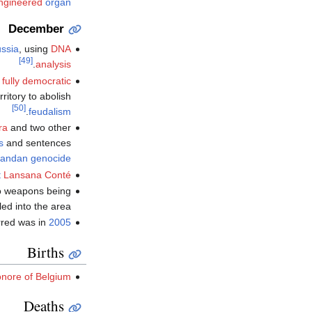
engineered
organ
December
ussia
, using
DNA
[49]
.
analysis
t fully democratic
itory to abolish
[50]
.
feudalism
ra
and two other
s
and sentences
andan genocide
t
Lansana Conté
o weapons being
ed into the area.
rred was in
2005
Births
onore of Belgium
Deaths