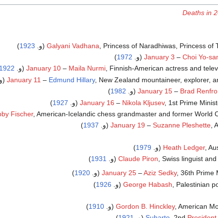
Deaths in 
Princess of Naradhiwas, Princess of T (و.
Galyani Vadhana
1923
)
)
1972
January 3
–
Choi Yo-s
Finnish-American actress and televi (و.
Maila Nurmi
–
January 10
1922
New Zealand mountaineer, explorer, and (و.
Edmund Hillary
–
January 11
)
1982
January 15
–
Brad Renfro
1st Prime Minis (و.
Nikola Kljusev
–
January 16
1927
)
American-Icelandic chess grandmaster and former World  (و.
by Fischer
و.
Suzanne Pleshette
–
January 19
1937
)
A (و.
Heath Ledger
1979
)
Swiss linguist and (و.
Claude Piron
1931
)
36th Prime  (و.
Aziz Sedky
–
January 25
1920
)
Palestinian pol (و.
George Habash
1926
)
American M (و.
Gordon B. Hinckley
1910
)
President
, 2nd
Suharto
(و.
1921
)