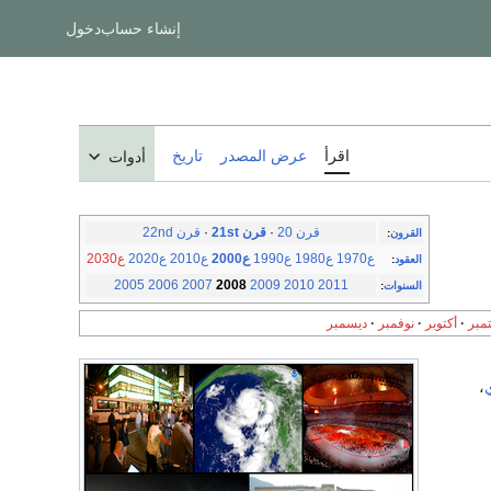
إنشاء حساب
دخول
اقرأ
عرض المصدر
تاريخ
أدوات
قرن 20
·
قرن 21st
·
قرن 22nd
القرون
:
ع1970
ع1980
ع1990
ع2000
ع2010
ع2020
ع2030
العقود
:
2005
2006
2007
2008
2009
2010
2011
السنوات
:
مبر
أكتوبر
نوفمبر
ديسمبر
،