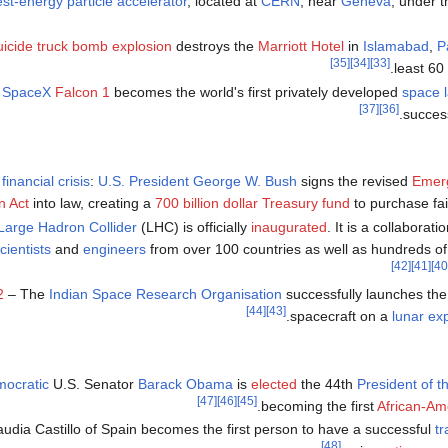
est-energy
particle accelerator
, located at
CERN
, near
Geneva
, under 
uicide truck bomb explosion
destroys the
Marriott Hotel
in
Islamabad
,
P
[35]
[34]
[33]
least 60 
–
SpaceX
Falcon 1
becomes the world's first privately developed
space l
[37]
[36]
.
succes
financial crisis
:
U.S. President
George W. Bush
signs the revised
Emer
n Act
into law, creating a
700 billion dollar Treasury fund
to purchase fa
Large Hadron Collider
(LHC) is officially
inaugurated
. It is a collaborat
cientists
and
engineers
from over 100 countries as well as hundreds o
[42]
[41]
2
– The
Indian Space Research Organisation
successfully launches th
[44]
[43]
spacecraft on a
lunar exp
ocratic
U.S. Senator
Barack Obama
is
elected
the 44th
President of t
[47]
[46]
[45]
becoming the first
African-Am
udia Castillo of Spain becomes the first person to have a successful
t
[48]