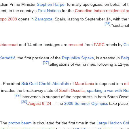
dian Prime Minister
Stephen Harper
formally apologizes, on behalf of
nt, to the country's
First Nations
for the
Canadian Indian residential 
xpo 2008
opens in
Zaragoza
, Spain, lasting to September 14, with the
[25]
sustaina
Betancourt
and 14 other hostages are
rescued
from
FARC
rebels by
Co
Karadžić
, the first president of the
Republika Srpska
, is arrested in
Bel
[27]
.
allegations of war crimes, following a 12-y
– President
Sidi Ould Cheikh Abdallahi
of
Mauritania
is deposed in a
mi
invades the breakaway state of
South Ossetia
,
sparking a war with Ru
[29]
.
intervenes in support of the separatists in both South Osse
[30]
August 8
–
24
– The
2008 Summer Olympics
take place i
 The
proton
beam
is circulated for the first time in the
Large Hadron Coll