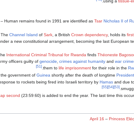
.
using a
tissue-
– Human remains found in 1991 are identified as
Tsar
Nicholas II of R
 The
Channel Island
of
Sark
, a British
Crown dependency
, holds its
firs
nder a new constitutional arrangement, becoming the last European terr
The
International Criminal Tribunal for Rwanda
finds
Théoneste Bagoso
my officers guilty of
genocide
,
crimes against humanity
and
war crime
[51]
.
them to
life imprisonment
for their role in the
Rw
the government of
Guinea
shortly after the death of longtime
Presiden
esponse to rockets being fired into Israeli territory by
Hamas
and due t
[55]
[54]
[53]
smuggl
eap second
(23:59:60) is added to end the year. The last time this occu
April 16
–
Princess Elé