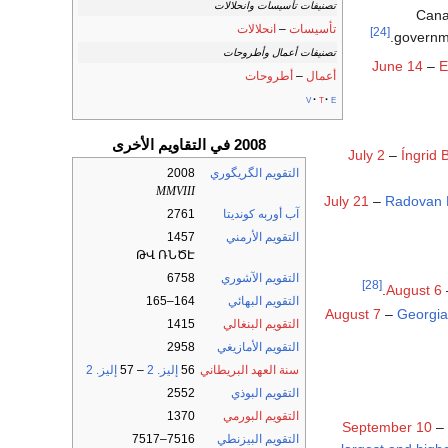
تصنيفات تأسيسات وانحلالات
Cana
تأسيسات
–
انحلالات
[24]
.
governme
تصنيفات أعمال وأطروحات
June 14
–
E
أعمال
–
أطروحات
v
t
e
2008 في التقاويم الأخرى
July 2
–
Íngrid 
التقويم الگريگوري
2008
MMVIII
July 21
–
Radovan 
آب أوربه كونديتا
2761
التقويم الأرمني
1457
ԹՎ ՌՆԾԷ
التقويم الآشوري
6758
[28]
.
August 6
التقويم البهائي
164–165
August 7
–
Georgia
التقويم البنغالي
1415
التقويم الأمازيغي
2958
سنة العهد البريطاني
56
إليز. 2
– 57
إليز. 2
التقويم البوذي
2552
التقويم البورمي
1370
September 10
–
التقويم البيزنطي
7516–7517