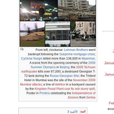
From left, clockwise:
Lehman Brothers
went
bankrupt following the
Subprime mortgage crisis
;
Cyclone Nargis
killed more than 138,000 in
Myanmar
;
Janua
A scene from the opening ceremony of the
2008
Summer Olympics
in
Beijing
; the
2008 Sichuan
earthquake
kills over 87,000; a destroyed Georgian T-
Janua
72 tank during the
Russo-Georgian War
; the Trident
Hotel in Mumbai was the site of the
November 2008
Mumbai attacks
; a line of
detritus
in a backyard caused
by the
Kingston Fossil Plant coal fly ash slurry spill
;
Poster in
Pristina
celebrating the
Independence of
.
Kosovo
from
Serbia
Fe
eco
الألفية 3
ألفية
: