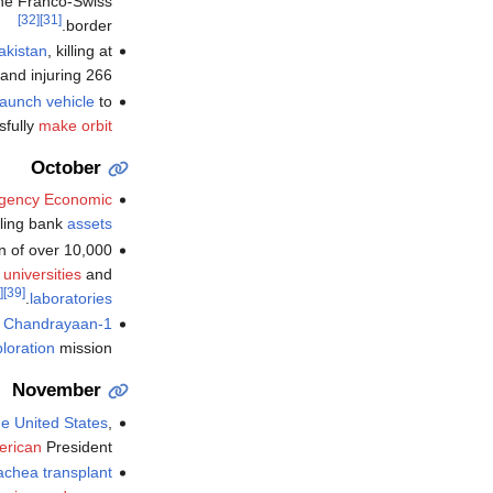
the Franco-Swiss
[32]
[31]
border.
akistan
, killing at
and injuring 266.
aunch vehicle
to
sfully
make orbit
October
gency Economic
iling bank
assets
ion of over 10,000
f
universities
and
[40]
[39]
.
laboratories
e
Chandrayaan-1
loration
mission.
November
he United States
,
erican
President.
rachea
transplant