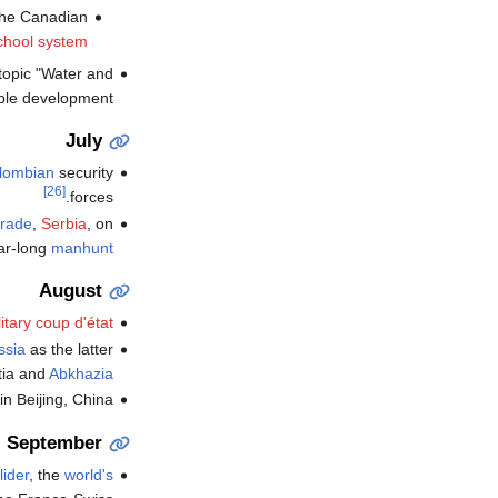
 the Canadian
school system
 topic "Water and
ble development".
July
lombian
security
[26]
forces.
grade
,
Serbia
, on
ear-long
manhunt
August
litary coup d'état
ssia
as the latter
tia and
Abkhazia
n Beijing, China.
September
ider
, the
world's