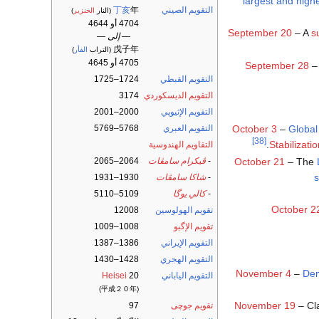
largest and high
التقويم الصيني
年
丁亥
(النار
الخنزير
)
4704 أو 4644
September 20
– A
s
— إلى —
戊子年
(التراب
الفأر
)
4705 أو 4645
September 28
التقويم القبطي
1724–1725
التقويم الديسكوردي
3174
التقويم الإثيوپي
2000–2001
التقويم العبري
5768–5769
October 3
–
Global 
[38]
.
Stabilizatio
التقاويم الهندوسية
October 21
– The
-
ڤيكرام سامڤات
2064–2065
s
-
شاكا سامڤات
1930–1931
-
كالي يوگا
5109–5110
October 2
تقويم الهولوسين
12008
تقويم الإگبو
1008–1009
التقويم الإيراني
1386–1387
التقويم الهجري
1428–1430
November 4
–
Dem
التقويم الياباني
20
Heisei
(平成２０年)
November 19
– Cla
تقويم جوچى
97