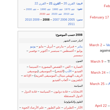
القرن 20
–
القرن 21
–
القرن 22
قرون
:
Feb
عقود
:
عقد 1970
عقد 1980
عقد 1990
–
عقد 2000
–
عقد 2010
عقد 2020
عقد 2030
February 17
2010
2009
–
2008
–
2007
2006
2005
سنين
:
2011
2008 حسب الموضوع:
أخبار حسب الشهر
March 2
–
Ve
يناير
–
فبراير
–
مارس
–
أبريل
–
مايو
–
يونيو
again
يوليو
–
أغسطس
–
سبتمبر
–
أكتوبر
–
نوفمبر
–
ديسمبر
March 9
– Th
الفنون
العمارة
–
الفن
–
القصص المصورة
–
السينما
–
الفيديو
–
الأدب
(
الشعر
) –
الموسيقى
(
موسيقى
March 24
–
الريف
،
الهيڤي ميتال
،
الموسيقى العربية
) –
الإذاعة
–
التلفزيون
–
ألعاب الفيديو
March 25
–
A
السياسة
الانتخابات
–
قادة دوليون
–
السياسة
–
قادة الدول
–
الدول المستقلة
العلوم والتكنولوجيا
April 22
–
الآثار
–
الطيران
–
علم الطيور
–
علم الأرصاد الجوية
–