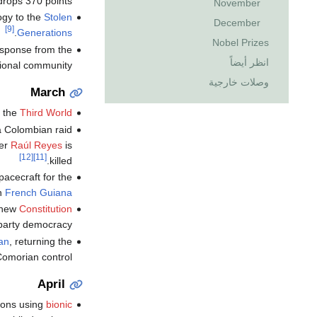
rops 370 points.
November
ogy to the
Stolen
December
[9]
.
Generations
Nobel Prizes
esponse from the
انظر أيضاً
tional community.
وصلات خارجية
March
n the
Third World
 a Colombian raid
der
Raúl Reyes
is
[12]
[11]
killed.
pacecraft for the
n
French Guiana
a new
Constitution
party democracy.
an
, returning the
Comorian control.
April
tions using
bionic