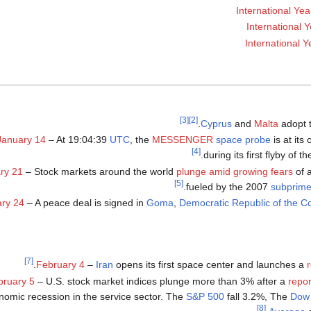
International Yea
International Y
International Y
[3]
[2]
.
Cyprus
and
Malta
adopt 
January 14
– At 19:04:39
UTC
, the
MESSENGER
space probe
is at its
[4]
.
during its first flyby of t
ry 21
– Stock markets around the world
plunge amid growing fears
of 
[5]
.
fueled by the 2007
subprime
ry 24
– A peace deal is signed in
Goma
,
Democratic Republic of the C
[7]
February 4
–
Iran
opens its first space center and launches a
bruary 5
– U.S. stock market indices plunge more than 3% after a
repor
nomic recession in the service sector. The
S&P 500
fall 3.2%, The
Dow 
[8]