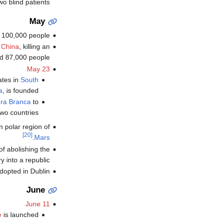
wo blind patients.
May
er 100,000 people.
, China
, killing an
d 87,000 people.
May 23
ates in
South
a
, is founded.
ra Branca
to
wo countries.
n polar region of
[20]
.
Mars
f abolishing the
y into a republic.
dopted in Dublin.
June
June 11
e
is launched.