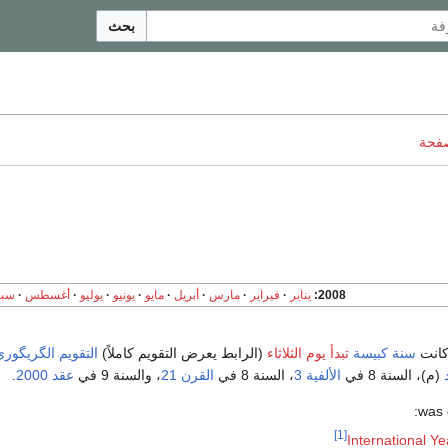
بحث
صفحة
2008
يناير
فبراير
مارس
أبريل
مايو
يونيو
يوليو
أغسطس
سبت
انت
سنة كبيسة
تبدأ يوم الثلاثاء
(الرابط يعرض التقويم كاملاً)
التقويم الگريگوري
(م)، السنة 8 في
الألفية 3
، السنة 8 في
القرن 21
، والسنة 9 في
عقد 2000
.
[1]
International Y