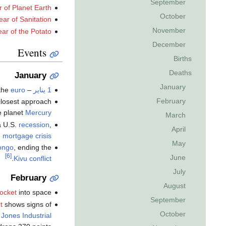
September
r of Planet Earth
October
ear of Sanitation
November
ear of the Potato
December
Events
Births
Deaths
January
January
1 يناير
–
euro
the
February
 closest approach
he planet
Mercury
March
a U.S.
recession
,
April
 mortgage crisis
May
ongo
, ending the
[6]
June
.
Kivu conflict
July
February
August
rocket
into space.
September
t
shows signs of
October
Jones Industrial