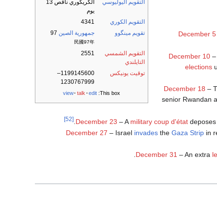
التقويم اليوليوسي
الگريگوري ناقص 13
يوم
التقويم الكوري
4341
تقويم مينگوو
جمهورية الصين
97
December 5
民國97年
التقويم الشمسي
2551
December 10
–
التايلندي
elections
u
توقيت يونيكس
1199145600–
1230767999
December 18
– 
view
talk
edit
This box:
senior Rwandan ar
[52]
.
December 23
– A
military coup d'état
deposes 
December 27
– Israel
invades
the
Gaza Strip
in r
.
December 31
– An extra
l