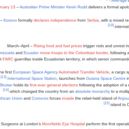
Average
d
ruary 13
–
Australian Prime Minister
Kevin Rudd
delivers a formal apol
–
Kosovo
formally
declares independence
from
Serbia
, with a mixed r
[10]
interna
.
March–April –
Rising food and fuel prices
trigger riots and unrest i
nezuela
and
Ecuador
move troops to the Colombian border
, following
st
FARC
guerrillas inside Ecuadorian territory, in which senior comman
e first
European Space Agency
Automated Transfer Vehicle
, a cargo s
[13]
.
International Space Station
, launches from
Guiana Space Centre
i
Bhutan
holds its
first-ever general elections
following the adoption of 
[14]
which changed the country from an
absolute monarchy
to a multi
frican Union
and
Comoros
forces
invade
the rebel-held island of
Anjou
[15]
island to 
 Surgeons at London's
Moorfields Eye Hospital
perform the first opera