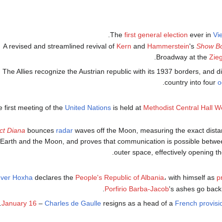
The
first general election
ever in
Vi
A revised and streamlined revival of
Kern
and
Hammerstein
's
Show B
.
Broadway at the
Zie
– The Allies recognize the Austrian republic with its 1937 borders, and d
.
country into four
o
 first meeting of the
United Nations
is held at
Methodist Central Hall W
ct Diana
bounces
radar
waves off the Moon, measuring the exact dist
 Earth and the Moon, and proves that communication is possible betwe
.
outer space, effectively opening t
ver Hoxha
declares the
People's Republic of Albania
، with himself as
p
.
Porfirio Barba-Jacob
's ashes go back
.
January 16
–
Charles de Gaulle
resigns as a head of a
French provisi