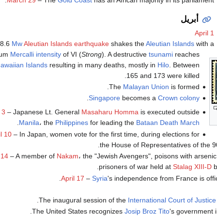
March 29
– The
Gold Coast
has an African majority in its parliament.
أبريل
April 1
 8.6
Mw
Aleutian Islands earthquake
shakes the
Aleutian Islands
with a
mum
Mercalli intensity
of VI (
Strong
). A destructive
tsunami
reaches
awaiian Islands
resulting in many deaths, mostly in
Hilo
. Between
165 and 173 were killed.
The
Malayan Union
is formed.
.
Singapore
becomes a
Crown colony
 3
– Japanese Lt. General
Masaharu Homma
is executed outside
.
Manila
، the
Philippines
for leading the
Bataan Death March
il 10
– In Japan, women vote for the first time, during elections for
.
the House of Representatives of the 
 14
– A member of
Nakam
، the "Jewish Avengers", poisons with arseni
prisoners of war held at
Stalag XIII-D
b
April 17
–
Syria
's independence from France is offic
The inaugural session of the
International Court of Justice
.
The United States recognizes
Josip Broz Tito
's government 