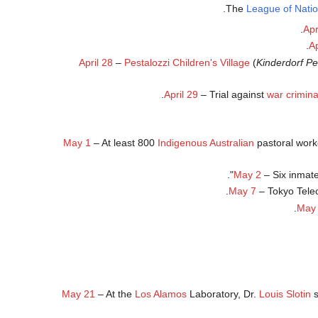
The
League of Nati
Apr
Ap
April 28
–
Pestalozzi Children's Village
(
Kinderdorf Pe
.
April 29
– Trial against
war crimina
May 1
– At least 800
Indigenous Australian
pastoral worke
".
May 2
– Six inmate
May 7
– Tokyo Tele
.
May
May 21
– At the
Los Alamos
Laboratory, Dr.
Louis Slotin
s