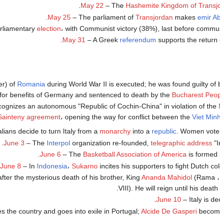
May 22
– The
Hashemite Kingdom of Transj
May 25
– The parliament of
Transjordan
makes
emir Ab
rliamentary
election
، with Communist victory (38%), last before commun
.
May 31
– A Greek
referendum
supports the return 
er) of
Romania
during World War II is executed; he was found guilty of 
or benefits of Germany and sentenced to death by the
Bucharest Peop
ognizes an autonomous "Republic of Cochin-China" in violation of the
Sainteny agreement
، opening the way for conflict between the
Viet Min
talians decide to turn Italy from a
monarchy
into a
republic
. Women vote f
June 3
– The
Interpol
organization re-founded,
telegraphic address
"I
June 6
– The
Basketball Association of America
is formed 
June 8
– In
Indonesia
،
Sukarno
incites his supporters to fight Dutch col
ter the mysterious death of his brother, King
Ananda Mahidol
(Rama
، King
.
VIII). He will reign until his deat
.
June 10
– Italy is d
s the country and goes into exile in Portugal;
Alcide De Gasperi
becom