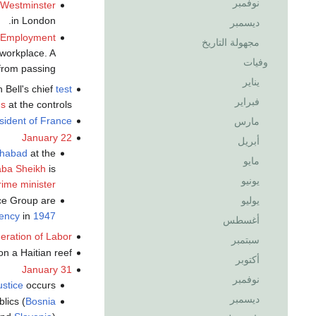
نوفمبر
 Westminster
in London.
ديسمبر
r Employment
مجهولة التاريخ
 workplace. A
وفيات
from passing.
يناير
h Bell's chief
test
فبراير
s
at the controls.
sident of France
مارس
January 22
أبريل
ahabad
at the
مايو
aba Sheikh
is
يونيو
rime minister
nce Group are
يوليو
gency
in
1947
أغسطس
ration of Labor
سبتمبر
n a Haitian reef.
أكتوبر
January 31
نوفمبر
ustice
occurs.
ديسمبر
blics (
Bosnia