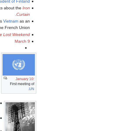
sident of Finland
ks about the
Iron
.
Curtain
es
Vietnam
as an
he French Union.
e Lost Weekend
March 9
January 10
:
First meeting of
.
UN