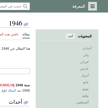
المعرفة
القائمة الرئيسية
1946
مقالة
ناقش هذه ال
المحتويات
أخف
أحداث
هذا المقال عن 1946. إذا كنت تريد the Ep by Soul-Junk، فطالع
يناير
فبراير
مارس
أبريل
مايو
سنة 1946 (
MCMXLVI
يونيو
1946
بعد الميلاد
(م)، الس
يوليو
أحداث
أغسطس