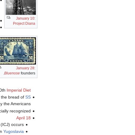
January 10
:
Project Diana
January 28
:
Bluenose
founders.
90th
Imperial Diet
c the bread of
SS
y the Americans.
ially recognized.
April 18
(ICJ) occurs.
in
Yugoslavia