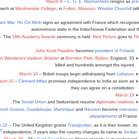
.
March 4
–
C. G. E. Mannerheim
resigns as
pre
peech at
Westminster College
، in
Fulton, Missouri
،
Winston Churchill
tal
nam War
:
Ho Chi Minh
signs an agreement with France which recogniz
autonomous state in the Indochinese Federation and t
– The
18th Academy Awards
ceremony is held.
Best Picture
goes to
Th
.
Juho Kusti Paasikivi
becomes
president of Finland
on Wanderers
stadium disaster
at
Burnden Park
،
Bolton
، England, 33
killed and hundreds amongst the injured
.
March 10
– British troops begin withdrawing from
Lebanon
rch 15
–
Clement Attlee
promises independence to India as soon as
they can agree on a constitution.
March 19
.
The
Soviet Union
and Switzerland resume
diplomatic relations
ench Guiana
،
Guadeloupe
،
Martinique
and
Réunion
become
overseas
départements
of France.
h 22
– The United Kingdom grants
Transjordan
، as it is then known, its
[2]
.
independence; 3 years later the country changes its name to
Jordan