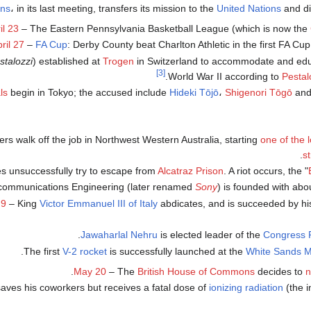
ons
، in its last meeting, transfers its mission to the
United Nations
and dis
il 23
– The Eastern Pennsylvania Basketball League (which is now the
ril 27
–
FA Cup
: Derby County beat Charlton Athletic in the first FA Cup 
stalozzi
) established at
Trogen
in Switzerland to accommodate and ed
[3]
World War II according to
Pestal
ls
begin in Tokyo; the accused include
Hideki Tōjō
،
Shigenori Tōgō
an
rs walk off the job in Northwest Western Australia, starting
one of the l
.
st
s unsuccessfully try to escape from
Alcatraz Prison
. A riot occurs, the "
communications Engineering (later renamed
Sony
) is founded with abo
 9
– King
Victor Emmanuel III of Italy
abdicates, and is succeeded by h
Jawaharlal Nehru
is elected leader of the
Congress 
.
The first
V-2 rocket
is successfully launched at the
White Sands M
May 20
– The
British House of Commons
decides to
n
aves his coworkers but receives a fatal dose of
ionizing radiation
(the in