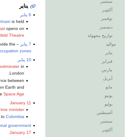
سبتمبر
يناير
أكتوبر
6 يناير
نوفمبر
etnam
is held.
ديسمبر
oat
opens on
gfeld Theatre
تواريخ مجهولة
مواليد
7 يناير
ivide the
ccupation zones
يناير
10 يناير
فبراير
estminster
in
مارس
London.
أبريل
ance between
مايو
en Earth and
he
Space Age
يونيو
January 11
يوليو
rime minister
أغسطس
 to
Colombia
سبتمبر
onal government
أكتوبر
January 17