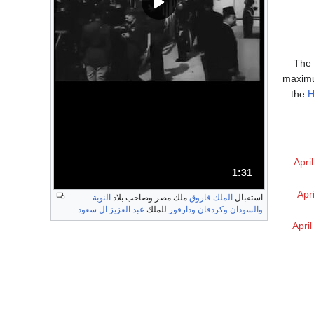
The
maxi
the
H
April
1:31
المدة: دقائق و 31 ثواني.
Apr
استقبال
الملك فاروق
ملك مصر وصاحب بلاد
النوبة
والسودان
وكردفان
ودارفور
للملك
عبد العزيز ال سعود
.
April