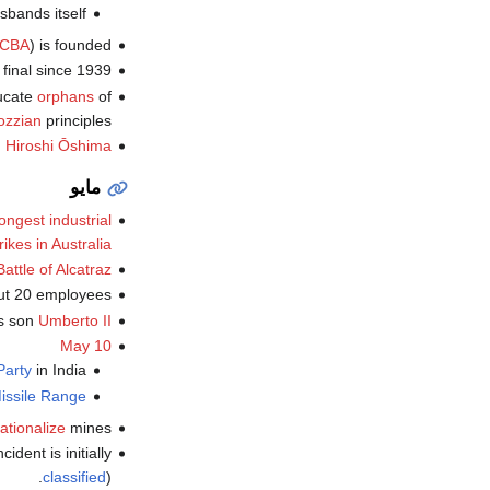
bands itself.
CBA
) is founded.
final since 1939.
ucate
orphans
of
ozzian
principles.
d
Hiroshi Ōshima
مايو
ongest industrial
rikes in Australia
Battle of Alcatraz
ut 20 employees.
is son
Umberto II
May 10
Party
in India.
issile Range
ationalize
mines.
cident is initially
classified
).