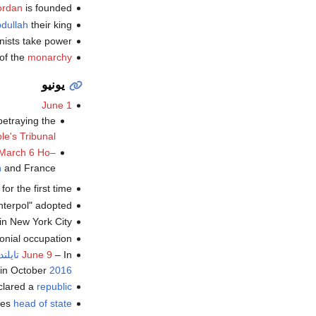
ordan
is founded.
dullah
their king.
ists take power.
of the
monarchy
يونيو
June 1
betraying the
le's Tribunal
March 6
Ho–
h
and France.
or the first time.
nterpol" adopted.
in New York City.
onial occupation.
– In
June 9
تايلند
h in October
2016
eclared a
republic
es
head of state