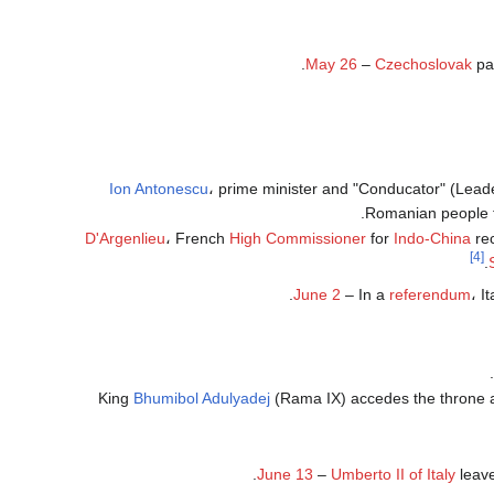
May 26
–
Czechoslovak
pa
Ion Antonescu
، prime minister and "Conducator" (Lead
.
Romanian people f
D'Argenlieu
، French
High Commissioner
for
Indo-China
rec
[4]
June 2
– In a
referendum
، I
Bhumibol Adulyadej
(Rama IX) accedes the throne af
.
June 13
–
Umberto II of Italy
leave