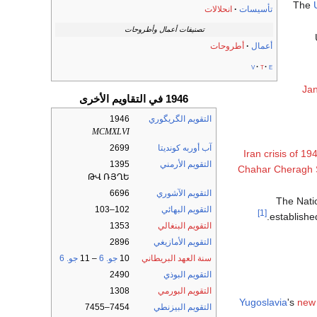
The
تأسيسات
انحلالات
تصنيفات أعمال وأطروحات
أعمال
أطروحات
v
t
e
Jan
1946 في التقاويم الأخرى
التقويم الگريگوري
1946
MCMXLVI
آب أوربه كونديتا
2699
Iran crisis of 19
التقويم الأرمني
1395
Chahar Cheragh 
ԹՎ ՌՅՂԵ
التقويم الآشوري
6696
The Natio
التقويم البهائي
102–103
[1]
.
establishe
التقويم البنغالي
1353
التقويم الأمازيغي
2896
سنة العهد البريطاني
10
جو. 6
– 11
جو. 6
التقويم البوذي
2490
التقويم البورمي
1308
Yugoslavia
's
new 
التقويم البيزنطي
7454–7455