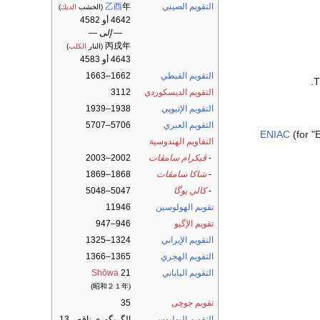
التقويم الصيني
年
乙酉
(الخشب
الديك
)
4642 أو 4582
— إلى —
丙戌年
(النار
الكلب
)
4643 أو 4583
التقويم القبطي
1662–1663
.
التقويم الديسكوردي
3112
التقويم الإثيوپي
1938–1939
التقويم العبري
5706–5707
ENIAC
(for "
التقاويم الهندوسية
-
ڤيكرام سامڤات
2002–2003
-
شاكا سامڤات
1868–1869
-
كالي يوگا
5047–5048
تقويم الهولوسين
11946
تقويم الإگبو
946–947
التقويم الإيراني
1324–1325
التقويم الهجري
1365–1366
التقويم الياباني
21
Shōwa
(昭和２１年)
تقويم جوچى
35
التقويم اليوليوسي
الگريگوري ناقص 13