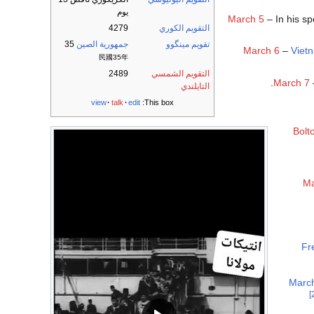
يوم
March 5
– In his s
التقويم الكوري
4279
تقويم مينگوو
جمهورية الصين
35
March 6
–
Viet
民國35年
التقويم الشمسي
2489
.
March 7
التايلندي
view
talk
edit
This box:
Bolt
Ma
Fr
Marc