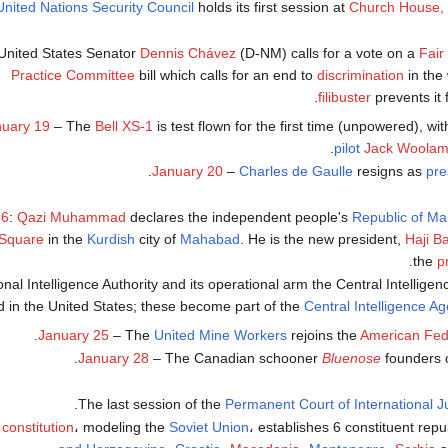
United Nations Security Council
holds its first session at
Church House,
United States Senator
Dennis Chávez
(D-NM) calls for a vote on a
Fai
Practice Committee
bill which calls for an end to
discrimination
in the
filibuster
prevents it 
uary 19
– The
Bell XS-1
is test flown for the first time (unpowered), wit
pilot
Jack Woolam
.
January 20
–
Charles de Gaulle
resigns as
pre
46
:
Qazi Muhammad
declares the independent people's
Republic of M
Square
in the
Kurdish
city of
Mahabad
. He is the new president,
Haji B
.
the
p
nal Intelligence Authority and its operational arm the Central Intellige
d in the United States; these become part of the
Central Intelligence A
.
January 25
– The
United Mine Workers
rejoins the
American Fede
January 28
– The Canadian schooner
Bluenose
founders o
The last session of the
Permanent Court of International J
constitution
، modeling the
Soviet Union
، establishes 6 constituent repu