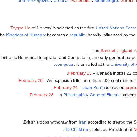
and Herzegovina
،
Croatia
،
Macedonia
،
Montenegro
،
Serbia
a
.
Trygve Lie
of Norway is selected as the first
United Nations Secre
The
Kingdom of Hungary
becomes a
republic
، heavily influenced by the
.
The
Bank of England
i
Electronic Numerical Integrator and Computer"), an early general-purpo
.
computer
، is unveiled at the
University of
February 15
– Canada indicts 22 c
February 20
– An explosion kills more than 400 coal miners 
.
February 24
–
Juan Perón
is elected
presi
February 28
– In
Philadelphia
،
General Electric
strikers 
British troops withdraw from
Iran
according to treaty; the So
.
Ho Chi Minh
is elected President of
N