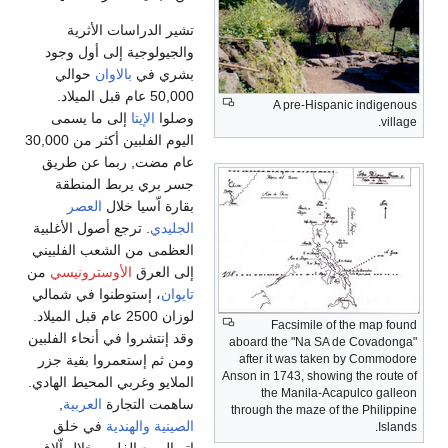
تشير الدراسات الأثرية
والجيولوجية إلى أول وجود
بشري في
بالاوان
حوالي
50,000 عام قبل الميلاد.
A pre-Hispanic indigenous
وصلوا
الإيتا
إلى ما يسمى
village.
اليوم الفلبين أكثر من 30,000
عام مضت, ربما عن طريق
جسر بري يربط المنطقة
بقارة اّسيا خلال
العصر
الجليدي
. ترجع أصول الأغلبية
العظمى من الشعب الفلبيني
إلى العرق
الأوسترونيسي
من
تايوان
، إستوطنوا في شمالي
لوزان 2500 عام قبل الميلاد.
Facsimile of the map found
وقد إنتشروا في أنحاء الفلبين
aboard the "Na SA de Covadonga"
ومن ثم إستعمروا بقية جزر
after it was taken by Commodore
Anson in 1743, showing the route of
الملايو وغربي المحيط الهادي.
the Manila-Acapulco galleon
ساهمت التجارة
العربية
,
through the maze of the Philippine
الصينية
والهندية
في خلق
Islands.
إتصال مع الفلبين خلال اّلاف