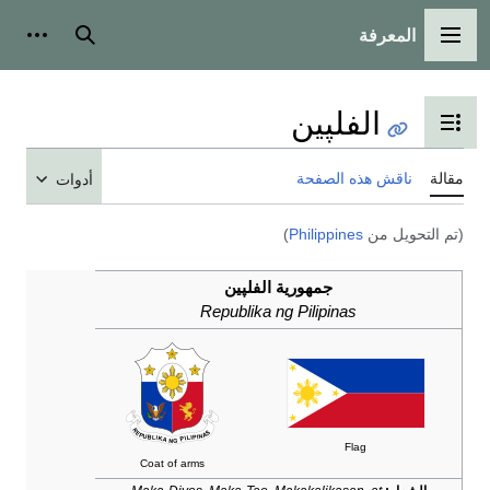
المعرفة
القائمة الرئيسية
بحث
أدوات
الفلپين
تبديل عرض جدول المحتويات
مقالة
ناقش هذه الصفحة
أدوات
(تم التحويل من
Philippines
)
جمهورية الفلپين
Republika ng Pilipinas
Flag
Coat of arms