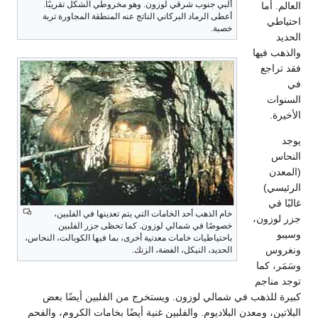
ألبي جنوب شرقي لوزون. وهو مخروطي الشكل تقريبًا.
العالم. أما
أعطى الرماد البركاني الناتج عنه المنطقة المجاورة تربة
احتياطي
خصبة.
الحديد
والذهب فيها
فقد تراجع
في
السنوات
الأخيرة.
يوجد
النحاس
(المعدن
الرئيسي)
غالبًا في
خام الذهب أحد الخامات التي يتم تعدينها في الفلبين،
جزر لوزون،
خصوصًا في شمالي لوزون. كما تحظى جزر الفلبين
وسيبو
باحتياطيات خامات معدنية أخرى، بما فيها الكوبالت، النحاس،
ونغروس
الحديد، النيكل، الفضة، الزنك.
وسَمَر، كما
توجد مناجم
كبيرة للذهب في شمالي لوزون. ويستخرج من الفلبين أيضًا بعض
البلاتين، ومعدن البلاديوم. والفلبين غنية أيضًا بخامات الكروم، والفحم