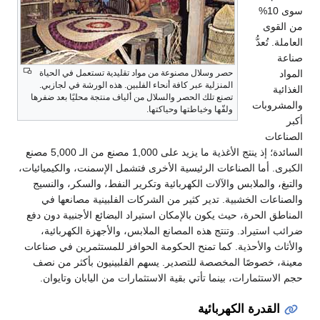
سوى 10%
من القوى
العاملة. تُعدُّ
صناعة
المواد
حصر وسلال مصنوعة من مواد تقليدية تستعمل في الحياة
المنزلية عبر كافة أنحاء الفلبين. هذه الورشة في لجازبي.
الغذائية
تصنع تلك الحصر والسلال من ألياف منتجة محليًا بعد ضفرها
والمشروبات
ولفّها وخياطتها وحياكتها.
أكبر
الصناعات
السائدة؛ إذ ينتج الأغذية ما يزيد على 1,000 مصنع من الـ 5,000 مصنع
الكبرى. أما الصناعات الرئيسية الأخرى فتشمل الإسمنت، والكيميائيات،
والتبغ، والملابس والآلات الكهربائية وتكرير النفط، والسكر، والنسيج
والصناعات الخشبية. تدير كثير من الشركات الفلبينية مصانعها في
المناطق الحرة، حيث يكون بالإمكان استيراد البضائع الأجنبية دون دفع
ضرائب استيراد. وتنتج هذه المصانع الملابس، والأجهزة الكهربائية،
والأثاث والأحذية. كما تمنح الحكومة الحوافز للمستثمرين في صناعات
معينة، خصوصًا المخصصة للتصدير. يسهم الفلبينيون بأكثر من نصف
حجم الاستثمارات، بينما تأتي بقية الاستثمارات من اليابان وتايوان.
القدرة الكهربائية