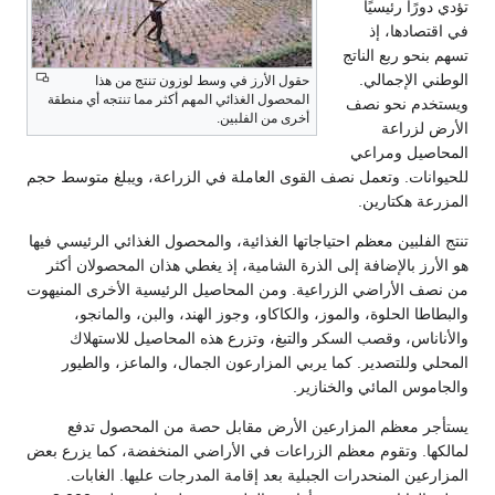
تؤدي دورًا رئيسيًا
في اقتصادها، إذ
تسهم بنحو ربع الناتج
الوطني الإجمالي.
حقول الأرز في وسط لوزون تنتج من هذا
المحصول الغذائي المهم أكثر مما تنتجه أي منطقة
ويستخدم نحو نصف
أخرى من الفلبين.
الأرض لزراعة
المحاصيل ومراعي
للحيوانات. وتعمل نصف القوى العاملة في الزراعة، ويبلغ متوسط حجم
المزرعة هكتارين.
تنتج الفلبين معظم احتياجاتها الغذائية، والمحصول الغذائي الرئيسي فيها
هو الأرز بالإضافة إلى الذرة الشامية، إذ يغطي هذان المحصولان أكثر
من نصف الأراضي الزراعية. ومن المحاصيل الرئيسية الأخرى المنيهوت
والبطاطا الحلوة، والموز، والكاكاو، وجوز الهند، والبن، والمانجو،
والأناناس، وقصب السكر والتبغ، وتزرع هذه المحاصيل للاستهلاك
المحلي وللتصدير. كما يربي المزارعون الجمال، والماعز، والطيور
والجاموس المائي والخنازير.
يستأجر معظم المزارعين الأرض مقابل حصة من المحصول تدفع
لمالكها. وتقوم معظم الزراعات في الأراضي المنخفضة، كما يزرع بعض
المزارعين المنحدرات الجبلية بعد إقامة المدرجات عليها. الغابات.