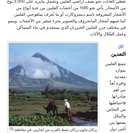
تغطي الغابات نحو نصف أراضي الفلبين وتشمل مايزيد على 3,000 نوع
من الأشجار. يأتي نحو 90% من أخشاب الفلبين من عدة أنواع من
الأشجار المعروفة باسم ديبتيروكارب أو ما يُعرف بماهوجني الفلبين.
كما تسهم أشجار المانجروف والصنوبر بجزء صغير من الأخشاب. وينمو
في مختلف جزر الفلبين الخيزران الذي يستخدم في بناء المساكن
وعمل السِّلال والأثاث.
التعدين
تتمتع الفلبين
بموارد
معدنية
وافرة تُعَدُّ
من أهم
صادراتها.
فاحتياطيها
من النحاس
والنيكل
يضعها بين
أغنى دول
بركان مايون بركان نشط بالقرب من لجازبي، في مقاطعة