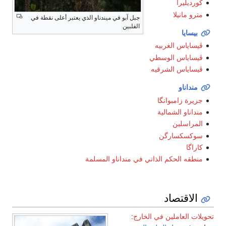
كورديليرا
مترو مانيلا
جبل آبو في ميندناو الذي يعتبر أعلى نقطة في
الفلبين
بيسايا
ڤيساياس الغربيه
ڤيساياس الوسطي
ڤيساياس الشرقيه
منداناو
جزيرة زامبوانگا
منداناو الشمالية
المراسلين
سوكسكسارگن
كاراگا
منطقه الحكم الذاتي في منداناو المسلمة
الاقتصاد
تحويلات
العاملين في الخارج
: