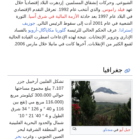
الشيوعي, وحركات إنشقاق المسلمين. إزدهرت البلاد إقتصادياً خلال
عهد
فيلد راموس
, والذي أنتخب عام 1992. تعرقل التقدم الإقتصادي
في البلاد عام 1997 بعد حادثة
الأزمة المالية في شرق اّسيا
. الثورة
الشعبية في عام 2001 أدت إلى سقوط الرئيس التالي,
جوزيف
إسترادا
. عرف الحكم الحالي للرئيسة
گلوريا مكاپاگال-أرويو
بالفساد
الإداري وتزوير الإنتخابات. نتيجة لهذه الإدعاءات اضطرت القيادة الحالية
لقمع الكثير من الإنقلابات, اّخرها كانت في مانيلا خلال مارس 2006.
جغرافيا
تشكل الفلبين أرخبيل جزر
7،107 يبلغ مجموع مساحتها
حوالي 300،000 كيلومتر مربع
(116،000 مربع مي (تقع بين
116 و 40 ° و 126 ° 34 شرق
الطول و 4 ° 40' 21 ° 10'
شمال والحدود البحرية الفلبينية
في المنطقة الشرقية لبحر
جبل آپو
في
مندناو
.
الصين الجنوبي ، وغرب
بحر