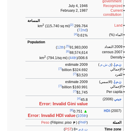
government
July 4, 1946
Recognized
•
February 2, 1987
Current
•
constitution
المساحة
2
[2]
Land
•
(115،740 sq mi)
299،764 km
(
72nd
)
[4]
• الماء (%)
0.61%
Population
[5]
• 2009 التعداد
)
12th
(
91,983,000
[6]
• 2007 census
88,574,614
2
• Density
(794.1/sq mi) (
44th
)
306.6/km
ن.م.إ.
(
ق.ش.م.
)
2009 estimate
[7]
• الإجمالي
$324.692 billion
[7]
• للفرد
$3,520
ن.م.إ.
(الاسمي)
2009 estimate
[7]
• الإجمالي
$160.991 billion
[7]
• Per capita
$1,745
[4]
جيني
(2006)
45.8
Error: Invalid Gini value
[8]
HDI
(2007)
▲
0.751
Error: Invalid HDI value
(
105th
)
العملة
)
PHP
) (
piso
(Filipino:
Peso
Time zone
ت.ع.م.
+8
(
PST
)