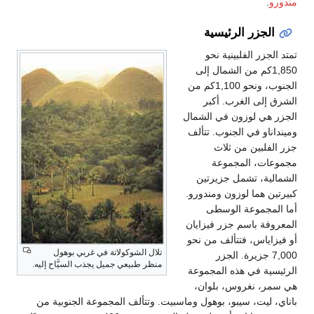
مندورو
.
الجزر الرئيسية
تمتد الجزر الفلبينية نحو
1,850كم من الشمال إلى
الجنوب، ونحو 1,100كم من
الشرق إلى الغرب. أكبر
الجزر هي لوزون في الشمال
ومينداناو في الجنوب. تتألف
جزر الفلبين من ثلاث
مجموعات، المجموعة
الشمالية، تشمل جزيرتين
كبيرتين هما لوزون ومندورو.
أما المجموعة الوسطى
المعروفة باسم جزر فيزايان
أو فيزاياس، فتتألف من نحو
تلال الشوكولاتة في غربي بوهول
7,000 جزيرة. الجزر
منظر طبيعي جميل يجذب السيَّاح إليه.
الرئيسية في هذه المجموعة
هي سمر، نغروس، بلوان،
باناي، ليت، سيبو، بوهول وماسبيت. وتتألف المجموعة الجنوبية من