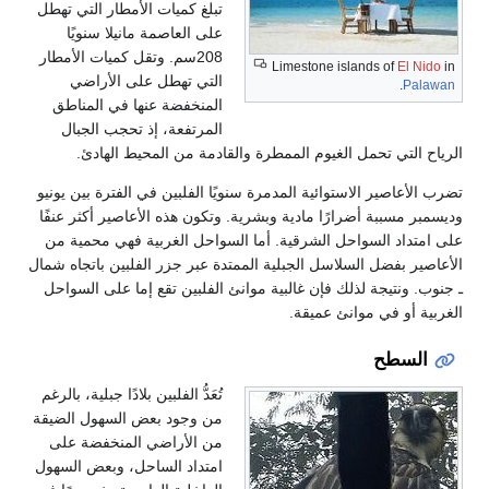
تبلغ كميات الأمطار التي تهطل
على العاصمة مانيلا سنويًا
208سم. وتقل كميات الأمطار
Limestone islands of
El Nido
in
التي تهطل على الأراضي
.
Palawan
المنخفضة عنها في المناطق
المرتفعة، إذ تحجب الجبال
الرياح التي تحمل الغيوم الممطرة والقادمة من المحيط الهادئ.
تضرب الأعاصير الاستوائية المدمرة سنويًا الفلبين في الفترة بين يونيو
وديسمبر مسببة أضرارًا مادية وبشرية. وتكون هذه الأعاصير أكثر عنفًا
على امتداد السواحل الشرقية. أما السواحل الغربية فهي محمية من
الأعاصير بفضل السلاسل الجبلية الممتدة عبر جزر الفلبين باتجاه شمال
ـ جنوب. ونتيجة لذلك فإن غالبية موانئ الفلبين تقع إما على السواحل
الغربية أو في موانئ عميقة.
السطح
تُعَدُّ الفلبين بلادًا جبلية، بالرغم
من وجود بعض السهول الضيقة
من الأراضي المنخفضة على
امتداد الساحل، وبعض السهول