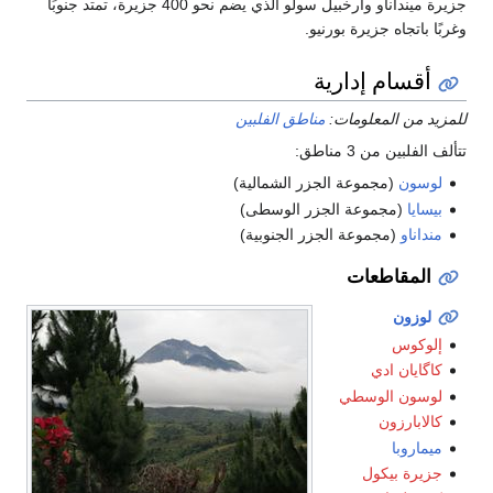
جزيرة مينداناو وأرخبيل سولو الذي يضم نحو 400 جزيرة، تمتد جنوبًا
وغربًا باتجاه جزيرة بورنيو.
أقسام إدارية
للمزيد من المعلومات:
مناطق الفلبين
تتألف الفلبين من 3 مناطق:
لوسون
(مجموعة الجزر الشمالية)
بيسايا
(مجموعة الجزر الوسطى)
منداناو
(مجموعة الجزر الجنوبية)
المقاطعات
لوزون
إلوكوس
كاگايان ادي
لوسون الوسطي
كالابارزون
ميماروبا
جزيرة بيكول