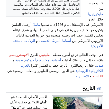
الفلبين، ففي شمالي لوزون (اليمين) يزرع المزارعون
كانت جزء
المحاصيل على مدرجات جبلية بناها المهاجرون الملايويون
من
قبل ما يزيد على 2,000 سنة. وفي مانيلا العاصمة، المدينة
الكبرى (اليسار) تطل البنايات الحديثة على الخليج.
مايكرونيزيا
خلال الغزو
الأمريكي قبل الإستقلال عام 1946). عاصمتها
مانيلا
. أرخبيل الفلبين
يتكون من 7,107 جزيرة تقع في غربي المحيط الهادي شرق فيتنام.
تعكس الفلبين حضارات وطنية متعددة من جزرها العديدة كالتأثير
الأوروبي الأمريكي من
أسبانيا
,
أمريكا اللاتينية
، و
الولايات المتحدة
الأمريكية
.
في الوقت الحالي ترجع أصول معظم
الفلبينيين
للعرق
الأوسترونيسي
.
بالإضافة إلى ذلك هناك أقليات
أسبانية
,
مكسيكية
,
أمريكية
,
صينية
و
هندية
. خلال تاريخهاالثري, تأثرت حضارة الفلبين كثيرا
بالغرب
.
الكاثوليكية الرومانية
هي الدين الرسمي للفلبين, واللغات الرسمية هي
الفلبينية
و
الإنجليزية
.
التاريخ
الاسم الأصلي للعاصمة هو
"
أمان الله
" ثم حذفت الألف
من البداية فصارت "
مانيلا
".