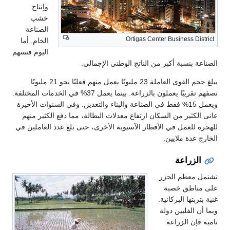
وإنتاج
خشب
الصناعة
Ortigas Center Business District.
الخام. أما
اليوم فتسهم
الصناعة بنسبة أكبر من الناتج الوطني الإجمالي.
يبلغ حجم القوى العاملة 23 مليونًا يعمل منهم فعليًا نحو 21 مليونًا
نصفهم تقريبًا يعملون بالزراعة. بينما يعمل 37% في الخدمات المختلفة.
ويعمل 15% فقط في الصناعة والبناء والتعدين. وفي السنوات الأخيرة
عانى الكثير من السكان ارتفاع معدلات البطالة، مما دفع الكثير منهم
للهجرة للعمل في الأقطار الآسيوية الأخرى، حتى بلغ عدد العاملين في
الخارج عدة ملايين.
الزراعة
تشتمل معظم الجزر
على مناطق خصبة
غنية بتربتها البركانية.
وبما أن الفلبين دولة
نامية فإن الزراعة