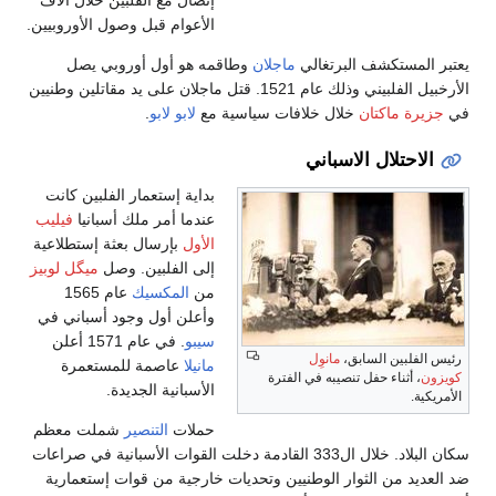
الأعوام قبل وصول الأوروبيين.
يعتبر المستكشف البرتغالي
ماجلان
وطاقمه هو أول أوروبي يصل
الأرخبيل الفلبيني وذلك عام 1521. قتل ماجلان على يد مقاتلين وطنيين
في
جزيرة ماكتان
خلال خلافات سياسية مع
لابو لابو
.
الاحتلال الاسباني
بداية إستعمار الفلبين كانت
عندما أمر ملك أسبانيا
فيليب
الأول
بإرسال بعثة إستطلاعية
إلى الفلبين. وصل
ميگل لوبيز
من
المكسيك
عام 1565
وأعلن أول وجود أسباني في
سيبو
. في عام 1571 أعلن
رئيس الفلبين السابق،
مانوِل
مانيلا
عاصمة للمستعمرة
كويزون
، أثناء حفل تنصيبه في الفترة
الأسبانية الجديدة.
الأمريكية.
حملات
التنصير
شملت معظم
سكان البلاد. خلال ال333 القادمة دخلت القوات الأسبانية في صراعات
ضد العديد من الثوار الوطنيين وتحديات خارجية من قوات إستعمارية