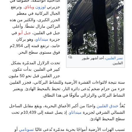
الداخلية الواسعة، خصوصًا في
جزيرتي
لوزون
وباناي
. وترتفع
الجبال البركانية في معظم
الجزر الكبرى، والكثير من هذه
البراكين مازال نشطًا. وأعلى
جبل في الفلبين،
جبل آبو
في
جزيرة
مينداناو
، وهو بركان
خامد، ترتفع قمته إلى 2,954م
فوق مستوى سطح البحر.
نسر الفلبين
، أحد أشهر طيور
تحدث الزلازل المدمّرة بشكل
الفلبين.
كبير في الفلبين. بدأت تتكون
جزر الفلبين قبل نحو 50 مليون
سنة نتيجة لالتواءات القشرة الأرضية وللنشاط البركاني، فجزر الفلبين
جزء من حزام ضخم يُدعى دائرة النار، تحيط بالمحيط الهادئ. ويعتبر
النشاط البركاني والزلزالي مألوفًا في هذا النطاق.
يُعَدُّ
خندق الفلبين
واحدًا من أكبر الأعماق البحرية، ويقع مقابل الساحل
الشمالي الشرقي لجزيرة
مينداناو
. إذ يصل عمقه إلى 10,439م تحت
سطح المحيط الهادئ.
تسبب الهزات الأرضية أمواجًا بحرية مدمّرة تُدعى غالبًا
تسونامي
أو