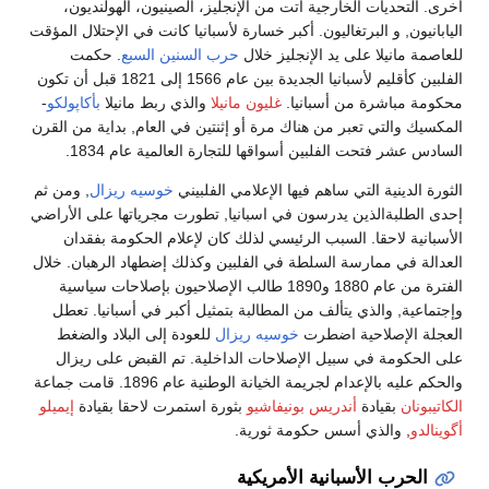
أخرى. التحديات الخارجية أتت من الإنجليز، الصينيون، الهولنديون،
اليابانيون, و البرتغاليون. أكبر خسارة لأسبانيا كانت في الإحتلال المؤقت
للعاصمة مانيلا على يد الإنجليز خلال
حرب السنين السبع
. حكمت
الفلبين كأقليم لأسبانيا الجديدة بين عام 1566 إلى 1821 قبل أن تكون
محكومة مباشرة من أسبانيا.
غليون مانيلا
والذي ربط مانيلا
بأكاپولكو
-
المكسيك والتي تعبر من هناك مرة أو إثنتين في العام, بداية من القرن
السادس عشر فتحت الفلبين أسواقها للتجارة العالمية عام 1834.
الثورة الدينية التي ساهم فيها الإعلامي الفلبيني
خوسيه ريزال
, ومن ثم
إحدى الطلبةالذين يدرسون في اسبانيا, تطورت مجرياتها على الأراضي
الأسبانية لاحقا. السبب الرئيسي لذلك كان لإعلام الحكومة بفقدان
العدالة في ممارسة السلطة في الفلبين وكذلك إضطهاد الرهبان. خلال
الفترة من عام 1880 و1890 طالب الإصلاحيون بإصلاحات سياسية
وإجتماعية, والذي يتألف من المطالبة بتمثيل أكبر في أسبانيا. تعطل
العجلة الإصلاحية اضطرت
خوسيه ريزال
للعودة إلى البلاد والضغط
على الحكومة في سبيل الإصلاحات الداخلية. تم القبض على ريزال
والحكم عليه بالإعدام لجريمة الخيانة الوطنية عام 1896. قامت جماعة
الكاتيبونان
بقيادة
أندريس بونيفاشيو
بثورة استمرت لاحقا بقيادة
إيميلو
أگوينالدو
, والذي أسس حكومة ثورية.
الحرب الأسبانية الأمريكية