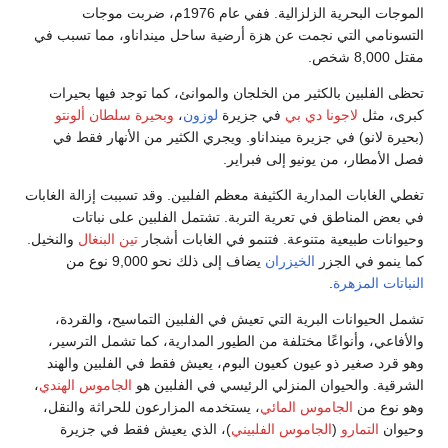
الموجات البحرية الزلزالية. ففي عام 1976م، ضربت موجات
التسونامي التي نجمت عن هزة أرضية ساحل مينداناو، مما تسبب في
مقتل 8,000 شخص.
تحظى الفلبين بالكثير من الخلجان والموانئ، كما توجد فيها بحيرات
كبرى، مثل
لاجونا دي بي
في جزيرة
لوزون
،
وبحيرة سلطان ألونتو
(بحيرة لانو) في جزيرة مينداناو. ويجري الكثير من الأنهار فقط في
فصل الأمطار، من يونيو إلى فبراير.
تغطي الغابات المدارية الكثيفة معظم الفلبين. وقد تسببت إزالة الغابات
في بعض المناطق في تعرية التربة. تشتمل الفلبين على نباتات
وحيوانات طبيعية متنوعة. فتنمو في الغابات أشجار
تين البنغال
والنخيل.
كما ينمو في الجزر
الخيزران
يضاف إلى ذلك نحو 9,000 نوع من
النباتات المزهرة
.
تشمل الحيوانات البرية التي تعيش في الفلبين التماسيح، والقردة،
والأفاعي، وأنواعًا مختلفة من الطيور المدارية، كما تشمل الترسير،
وهو قرد صغير ذو عيون كعيون البوم، يعيش فقط في الفلبين والهند
الشرقية. والحيوان المنزلي الرئيسي في الفلبين هو
الجاموس الهندي
،
وهو نوع من
الجاموس المائي
، يستخدمه المزارعون للحراثة والنقل،
وحيوان
التمارو
(
الجاموس الفلبيني
)، الذي يعيش فقط في جزيرة