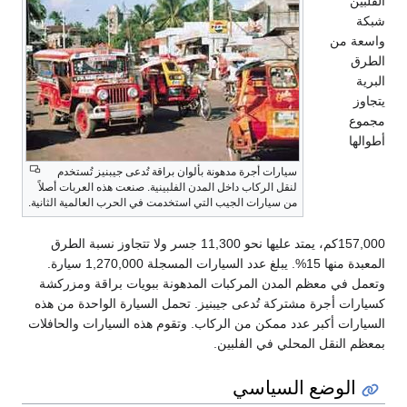
الفلبين
شبكة
واسعة من
الطرق
البرية
يتجاوز
مجموع
أطوالها
سيارات أجرة مدهونة بألوان براقة تُدعى جيبنيز تُستخدم
لنقل الركاب داخل المدن الفلبينية. صنعت هذه العربات أصلاً
من سيارات الجيب التي استخدمت في الحرب العالمية الثانية.
157,000كم، يمتد عليها نحو 11,300 جسر ولا تتجاوز نسبة الطرق
المعبدة منها 15%. يبلغ عدد السيارات المسجلة 1,270,000 سيارة.
وتعمل في معظم المدن المركبات المدهونة ببويات براقة ومزركشة
كسيارات أجرة مشتركة تُدعى جيبنيز. تحمل السيارة الواحدة من هذه
السيارات أكبر عدد ممكن من الركاب. وتقوم هذه السيارات والحافلات
بمعظم النقل المحلي في الفلبين.
الوضع السياسي