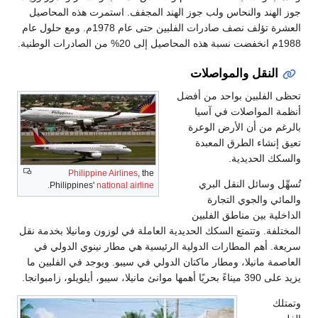
جوز الهند والنحاس ولب جوز الهند المجفف. استمرت هذه المحاصيل
العشرة تؤلف نصف صادرات الفلبين حتى عام 1978م. ومع حلول عام
1988م انخفضت نسبة هذه المحاصيل إلى 20% من الصادرات الوطنية.
النقل والمواصلات
تحظى الفلبين بواحد من أفضل
أنظمة المواصلات في آسيا
بالرغم من أن الأرض الوعرة
تعيق إنشاء الطرق المعبدة
والسكك الحديدية.
Philippine Airlines
, the
تُسهِّل وسائل النقل البري
.
Philippines'
national airline
والمائي والجوي التجارة
الداخلية بين مناطق الفلبين
المختلفة. وتتمتع السكك الحديدية العاملة في لوزون ومانيلا بخدمة نقل
سريعة. أهم المطارات الدولية الرئيسية هي مطار نينوي الدولي في
العاصمة مانيلا، ومطار ماكتان الدولي في سيبو. ويوجد في الفلبين ما
يزيد على 390 ميناءً بحريًا أهمها موانئ مانيلا، سيبو، أيلويلو، زامبوانجا.
وتمتلك