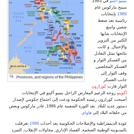
بنينيو أكينو
في 1983.
سمح ماركوس عام
1986
بإنتخابات
رئاسية بعد ضغط
شعبي واسع.
الإنتخابات شابها
الكثير من التزوير
والإحتيال, و كانت
نتائجها تمثل التعادل
بين العسكر الثوار و
العسكر المخلصين.
وقف الثوار إلى
Provinces, and regions of the Philippines.
جانب العسكر
الثوار.فازت
كورازون
أكوينو
زوجة الزعيم المعارض الراحل بنينيو أكينو في الإنتخابات.
أصبحت كورازون رئيسة الحكومة ودعت إلى اجتماع حكومي لإصدار
دستور جديد للبلاد. بعد الثورة الشعبية عام 1986, غادر ماركوس وبعض
من حلفائه البلاد إلى
هاواي
.
عودة الديمقراطية والإصلاحات الحكومية بعد أحداث
1986
تعرقلت
بالمديونية الوطنية الضخمة, الفساد الإداري, محاولات الإنقلاب, التمرد