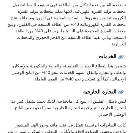
تستخدم الفلبين عدة أشكال من الطاقة، فهي تستورد النفط لتشغيل
محطات توليد القدرة الكهربائية، لكنها تملك محطات لتوليد القدرة
الكهرومائية من مشروعات السدود المقامة في لوزون ومينداناو. تنتج
محطات القدرة الكهرومائية 40% من الطاقة المنتجة في الفلبين، وتنتج
محطات القدرة المعتمدة على النفط ما يزيد على 40% من الطاقة
المنتجة، وتأتي بقية الطاقة المنتجة من الفحم الحجري والمحطات
الحرارية.
الخدمات
يتضمن هذا القطاع الخدمات التعليمية، والمالية والحكومية والإسكان،
والطب والتجارة والنقل. تسهم الخدمات بنحو 40% من الناتج الوطني
الإجمالي، كما أنها تستخدم نحو 40% من القوى العاملة.
التجارة الخارجية
ليس بإمكان الفلبين أن تنتج كل ماتحتاجه، لذلك تعتمد بشكل كبير على
التجارة الخارجية. تبلغ قيمة التجارة الخارجية سنويًا نحو نصف الناتج
الوطني الإجمالي.
كانت الصادرات الرئيسية تتمثل في قنب مانيلا وجوز الهند المبشور
والذهب وخشب الصناعة الخام والأناناس المعلب والسكر والموز وزيت