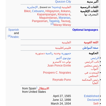
أكبر مدينة
Quezon City
اللغات الرسمية
الفلپينية
,
الإنجليزية
)
Tagalog
(based on
اللغات الإقليمية
,
Ilokano
,
Hiligaynon
,
Cebuano
,
Bikol
المعترف بها
,
Kinaray-a
,
Kapampangan
Maguindanao
,
Maranao
,
Pangasinan
,
Tagalog
,
Tausug
,
[2]
Waray-Waray
Spanish
Optional languages
and
[3]
Arabic
اللغة القومية
الفلپينية
صفة المواطن
فلپيني/فلپينية
الحكومة
جمهورية
وحدية
رئاسية
دستورية
•
الرئيس
نوي‌نوي أكينو
•
نائب الرئيس
نولي ده كاسترو
•
رئيس مجلس
Juan Ponce Enrile
النواب
•
المتحدث في
Prospero C. Nograles
المجلس
•
رئيس المحكمة
Reynato Puno
العليا
1
الاستقلال
from Spain
from United States
April 27, 1565
Established
•
June 12, 1898
Declared
•
March 24, 1934
Self-
•