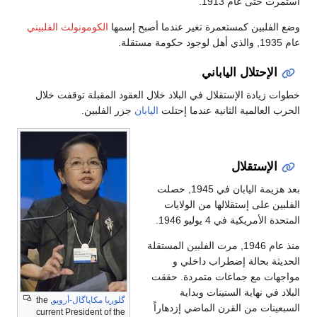
استمرت حتى عام 1913.
وضع الفلبين كمستعمرة تغير عندما أصبح إسمها
الكومونولث الفلبيني
عام 1935, والذي أهل لوجود حكومة مستقلة.
الإحتلال الياباني
خطوات زيادة الإستقلال في البلاد خلال العقود المقبلة توقفت خلال
الحرب العالمية الثانية عندما إحتلت
اليابان
جزر الفلبين.
الإستقلال
بعد هزيمة اليابان في 1945, حصلت
الفلبين على إستقلالها من الولايات
المتحدة الأمريكية في 4 يوليو 1946.
منذ عام 1946, مرت الفلبين المستقلة
الحديثة بحالة إضطراب داخلي و
مواجهات مع جماعات متمردة. حققت
البلاد في نهاية الستينات وبداية
گلوريا مكاپاگال-أرويو
, the
السبعينات من القرن الماضي إزدهاراً
current President of the