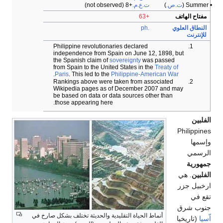
• Summer (
ت.ص.
)
ت.ع.م.
+8
(not observed)
مفتاح الهاتف
+63
النطاق العلوي
.ph
للإنترنت
Philippine revolutionaries declared
independence from Spain on June 12, 1898, but
the Spanish claim of
sovereignty
was passed
from Spain to the United States in the
Treaty of
.
Paris
. This led to the
Philippine-American War
Rankings above were taken from associated
Wikipedia pages as of December 2007 and may
be based on data or data sources other than
those appearing here.
الفلبين
Philippines
وإسمها
الرسمي
جمهورية
الفلبين
. هي
ارخبيل جزر
تقع في
جنوب شرق
أنماط الحياة التقليدية والحديثة تختلف بشكل صارخ في
اّسيا
(تاريخيا