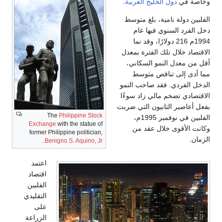
وخاصة في
دول الخليج العربية
.
الفلبين دولة نامية، بلغ متوسط
دخل الفرد السنوي فيها عام
1994م 216 دولارًا، وقد نما
الاقتصاد خلال تلك الفترة بمعدل
أقل من معدل النمو السكاني،
مما أدى إلى تناقص متوسط
الدخل الفردي. فقد صاحب النمو
الاقتصادي تضخم مالي زاد سوءًا
بفعل أعاصير التانيون التي ضربت
The
Philippine Stock
الفلبين في نوفمبر 1995م،
Exchange
with the statue of
وكانت الأقوى خلال عقد من
former Philippine politician,
الزمان.
.
Benigno S. Aquino, Jr.
اعتمد
اقتصاد
الفلبين
التقليدي
على
الزراعة