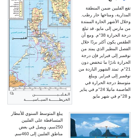
تقع الفلبين ضمن المنطقة
المدارية، ومناخها حار رطب.
وخلال الأشهر الحارة الممتدة
من مارس إلى مايو، قد تبلغ
درجة الحرارة 38°م. ومع أن
الطقس يكون أكثر بردًا خلال
الفصل المطير الذي يمتد من
نوفمبر إلى فبراير فإن درجة
الحرارة نادرًا ما تنخفض دون
21°م. تمتد الشهور الباردة من
نوفمبر إلى فبراير. ويبلغ
متوسط درجة الحرارة في
العاصمة مانيلا 24°م في يناير
الـفـلبــيــــــــــــــــــن
و 28°م في شهر مايو.
الخريطـــــــة السيــاسيــــــة
يبلغ المتوسط السنوي للأمطار
المتساقطة على الفلبين
250سم، ويصل في بعض
مناطق الفلبين إلى 460سم.