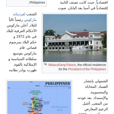
اقتصادياً, حيث كانت تصنف الثانية
Philippines.
إقتصادياً في اّسيا بعد اليابان. صوت
الشعب
لفرديناند
ماركوس
رئيساً ثالثاً
للبلاد, أعلن ماركوس
الأحكام العرفية للبلاد
في عام 1972 و
حكم البلاد بمرسوم
قضائي. قام
ماركوس بتوسيع
سلطاته السياسية و
الإمتلاكية بالقوة.
Malacañang Palace
, the official residence
.
for the
President of the Philippines
ظهرت بوادر نظامه
الشمولي بإنتشار
الفساد, المحاباة
والمحسوبية,
والإستبداد. بعد عودته
من المنفى, أغتيل
الزعيم المعارض