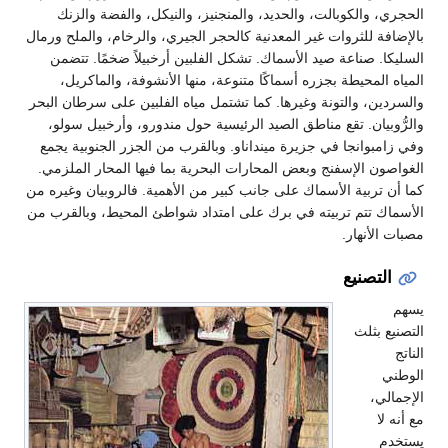
الحجري، والكوبالت، والحديد، والمنجنيز، والنيكل، والفضة والزنك
بالإضافة للثروات غير المعدنية كالحجر الجيري، والرخام، والملح ورمال
السليكا. صناعة صيد الأسماك. تشكل الفلبين أرخبيلاً ضخمًا. تتضمن
المياه المحيطة بجزره أسماكًا متنوعة، منها الأنشوفة، والماكريل،
والسردين، والتونة وغيرها. كما تشتمل مياه الفلبين على سرطان البحر
والرُّوبيان. تقع مناطق الصيد الرئيسية حول مندورو، وأرخبيل سولو،
وفي زامبوانجا في جزيرة مينداناو. وبالقرب من الجزر الجنوبية يجمع
الغواصون الإسفنج وبعض المحارات البحرية بما فيها المحار الملزمي.
كما أن تربية الأسماك على جانب كبير من الأهمية. فالروبيان وغيره من
الأسماك تتم تربيته في برك على امتداد شواطئ المحيط، وبالقرب من
مصبات الأنهار.
التصنيع
يسهم
التصنيع بثلث
الناتج
الوطني
الإجمالي،
مع أنه لا
يستخدم