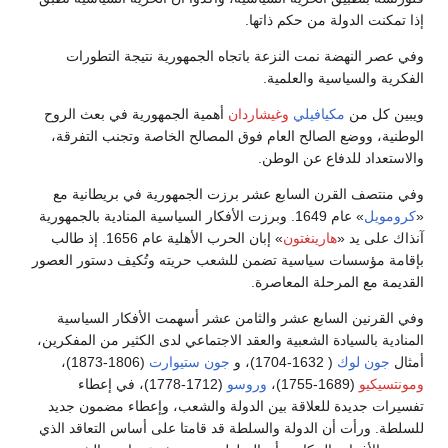
إذا تمكنت الدولة من حكم ذاتها.
وفي عصر النهضة نمت النزعة باتجاه الجمهورية نتيجة التطورات
الفكرية والسياسية والعلمية.
ويبين كل من
مكيافيلي
وغيشاردان
أهمية الجمهورية في بعث الروح
الوطنية، ووضع الصالح العام فوق المصالح الخاصة وتجنب التفرقة،
والاستعداد للدفاع عن الوطن.
وفي منتصف القرن السابع عشر برزت الجمهورية في بريطانية مع
«
كرومويل
» عام 1649. وبرزت الأفكار السياسية المنادية بالجمهورية
آنذاك على يد «
هارينغتون
» إبان الحرب الأهلية عام 1656. إذ طالب
بإقامة مؤسسات سياسية تضمن للشعب حريته وتُكيف دستور العصور
القديمة مع المرحلة المعاصرة.
وفي القرنين السابع عشر والثامن عشر أسهمت الأفكار السياسية
المنادية بالسيادة الشعبية والعقد الاجتماعي لدى الكثير من المفكرين،
أمثال
جون لوك
( 1632-1704)، و
جون ستيوارت
(1806-1873)،
ومونتسيكيو
(1689-1755)،
وروسو
(1712-1778)، في إعطاء
تفسيرات جديدة للعلاقة بين الدولة والشعب، وإعطاء مضمون جديد
للسلطة. ورأت أن الدولة والسلطة قد قامتا على أساس التعاقد الذي