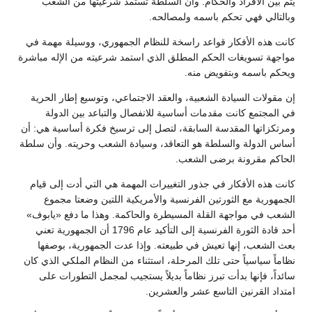
يتم بين الأفراد والحكام. وأن السلطة تستمد شرعيتها من الشعب
وبالتالي فهي تحكم باسمه ولمصالحه.
كانت هذه الأفكار قواعد راسخة للنظام الجمهوري، ووسيلة مهمة في
مواجهة تسويغات الحكم المطلق الذي استمد شرعيته من الإله مباشرة
ويحكم باسمه وبتفويض منه.
إن مقولات السيادة الشعبية، والعقد الاجتماعي، وتوسيع إطار الحرية
في المجتمع كانت مقدمات أساسية للانفصال والتباعد بين الدولة
ومرتكزاتها المقدسة السابقة، لتصل إلى ترسيخ فكرة أساسية هي: أن
أساس الدولة والسلطة هو التعاقد، وسيادة الشعب وحريته. وأن سلطة
الحاكم مقرونة برضى الشعب.
كانت هذه الأفكار في جذور التغييرات المهمة هي التي أدت إلى قيام
الجمهورية مع الثورتين الفرنسية والأمريكية اللتين وضعتا مجموع
الشعب في مواجهة القلة المسيطرة والحاكمة. وهذا ما دفع «يابوف»
أحد قادة الثورة الفرنسية إلى التأكيد عام 1796 أن الجمهورية تعني
بعث الشعب، إنها تعيش في طبيعته. وإذا عدت الجمهورية، بوصفها
نظاماً سياسياً حتى تلك المرحلة، استثناء من النظام الملكي الذي كان
سائداً، فإنها بدأت تبرز نظاماً بديلاً يستجيب لمجمل التطورات على
امتداد القرنين التاسع عشر والعشرين.