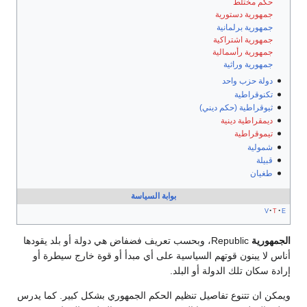
حكم مختلط
جمهورية دستورية
جمهورية برلمانية
جمهورية اشتراكية
جمهورية رأسمالية
جمهورية وراثية
دولة حزب واحد
تكنوقراطية
ثيوقراطية (حكم ديني)
ديمقراطية دينية
تيموقراطية
شمولية
قبيلة
طغيان
بوابة السياسة
v
t
e
الجمهورية
Republic، وبحسب تعريف فضفاض هي دولة أو بلد يقودها
أناس لا يبنون قوتهم السياسية على أي مبدأ أو قوة خارج سيطرة أو
إرادة سكان تلك الدولة أو البلد.
ويمكن ان تتنوع تفاصيل تنظيم الحكم الجمهوري بشكل كبير. كما يدرس