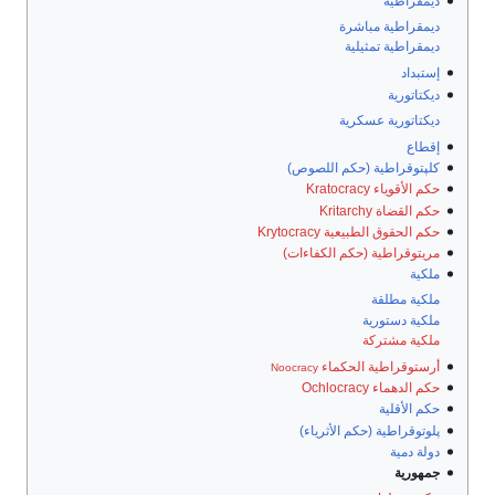
ديمقراطية
ديمقراطية مباشرة
ديمقراطية تمثيلية
إستبداد
ديكتاتورية
ديكتاتورية عسكرية
إقطاع
كلپتوقراطية (حكم اللصوص)
حكم الأقوياء Kratocracy
حكم القضاة Kritarchy
حكم الحقوق الطبيعية Krytocracy
مريتوقراطية (حكم الكفاءات)
ملكية
ملكية مطلقة
ملكية دستورية
ملكية مشتركة
أرستوقراطية الحكماء
Noocracy
حكم الدهماء Ochlocracy
حكم الأقلية
پلوتوقراطية (حكم الأثرياء)
دولة دمية
جمهورية