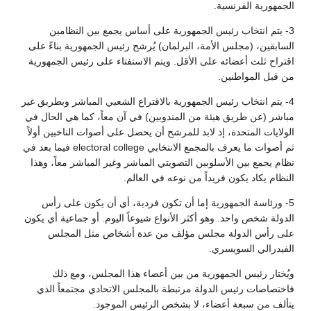
الجمهورية الفرنسية.
3- يتم انتخاب رئيس الجمهورية على أساس يجمع بين النظامين
السابقين، (مجلس الأمة، البرلمان) يُرشح رئيس الجمهورية بناءً على
اقتراح ثلث أعضائه على الأقل. ويتم الاستفتاء على رئيس الجمهورية
من قبل المواطنين.
4- يتم انتخاب رئيس الجمهورية بالاقتراع الشعبي المباشر وبطريق غير
مباشر (عن طريق هيئة من المندوبين) في آن معاً، كما هي الحال في
الولايات المتحدة، إذ لابد للمرشح أن يحصل على أصوات الناخبين أولاً
ثم أصوات ما يعرف بالمجمع الانتخابي electoral college فيما بعد في
نظام يجمع بين الأسلوبين التصويتي المباشر وغير المباشر معاً، وهذا
النظام يكاد يكون فريداً من نوعه في العالم.
5- ورئاسة الجمهورية إما أن تكون فردية، أي أن يكون على رأس
الدولة شخص واحد. وهو أكثر الأنواع شيوعاً اليوم. أو جماعية أي يكون
على رأس الدولة مجلس مؤلف من عدة أشخاص مثل المجلس
الفيدرالي السويسري.
ويُختار رئيس الجمهورية من بين أعضاء هذا المجلس، ومع ذلك
فاختصاصات رئيس الدولة مرتبطة بالمجلس الاتحادي مجتمعاً الذي
يتألف من سبعة أعضاء، لا بشخص الرئيس الموجود.