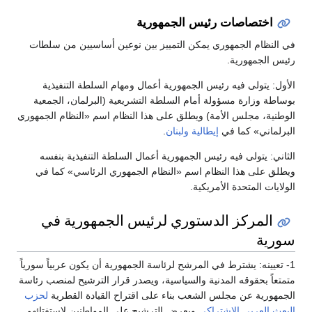
اختصاصات رئيس الجمهورية
في النظام الجمهوري يمكن التمييز بين نوعين أساسيين من سلطات
رئيس الجمهورية.
الأول: يتولى فيه رئيس الجمهورية أعمال ومهام السلطة التنفيذية
بوساطة وزارة مسؤولة أمام السلطة التشريعية (البرلمان، الجمعية
الوطنية، مجلس الأمة) ويطلق على هذا النظام اسم «النظام الجمهوري
البرلماني» كما في
إيطالية
ولبنان
.
الثاني: يتولى فيه رئيس الجمهورية أعمال السلطة التنفيذية بنفسه
ويطلق على هذا النظام اسم «النظام الجمهوري الرئاسي» كما في
الولايات المتحدة الأمريكية.
المركز الدستوري لرئيس الجمهورية في
سورية
1- تعيينه: يشترط في المرشح لرئاسة الجمهورية أن يكون عربياً سورياً
متمتعاً بحقوقه المدنية والسياسية، ويصدر قرار الترشيح لمنصب رئاسة
الجمهورية عن مجلس الشعب بناء على اقتراح القيادة القطرية
لحزب
البعث العربي الاشتراكي
ويعرض الترشيح على المواطنين لاستفتائهم