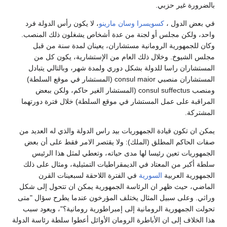
بالضرورة غير حزبي.
في بعض الدول ،
كسويسرا
وسان مارينو
، لا يكون رأس الدولة فرد
واحد، ولكن مجلس أو لجنة من عدة أشخاص يشغلون ذلك المنصب.
وكان للجمهورية الرومانية مستشاران، يعينان لمدة سنة من قبل
مجلس الشيوخ. وخلال ذلك العام من الإستشارية، يكون كل من
المستشاران راسا للدولة بشكل دوري ولمدة شهر، وبالتالي يتبادل
المستشاران منصبي consul maior (المستشار في موقع السلطة)
ومنصب consul suffectus (المستشار الغير حاكم، ولكن ببعض
المراقبة على عمل المستشار في موقع السلطة) خلال فترة دورتهما
المشتركة.
يمكن ان تكون قيادة الجمهوريات بيد راس الدولة والذي له العديد من
صفات الحاكم المطلق (الملك): ولا يقتصر الامر فقط على أن بعض
الجمهوريات تعين رئيسا لها مدى حياته، وتعطي لمثل هذا الرئيس
سلطة أكبر من المعتاد في الديمقراطيات التمثيلية، ومثال على ذلك
الجمهورية العربية
السورية
في الفترة اللاحقة لسبعينات القرن
الماضي، حيث ظهر ان الرئاسة الجمهورية يمكن ان تتحول إلى شكل
وراثي. وعلى سبيل المثال يختلف المؤرخون عندما يطرح سؤال "متى
تحولت الجمهورية الرومانية إلى إمبراطورية رومانية؟"، ويعود سبب
هذا الخلاف إلى ان الأباطرة الرومان الأوائل أعطوا سلطة رئاسة الدولة