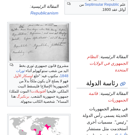
علم
Septinsular Republic
من
المقالة الرئيسية:
أوائل عقد 1800.
Republicanism
الولايات
المتحدة
الأمريكية
المقالة الرئيسية:
النظام
الجمهوري في الولايات
مشروع قانون جمهوري ثوري بخط
المتحدة
اليد من شغب ستوكهولم أثناء
ثورات
1848
، مكتوب فيه: "خلع
اوسكار الأول
رئاسة الدولة
فهو لا يصلح لأن يكون ملكاً بدلاً من
الجمهورية! الإصلاح! فليسقط البيت
الملكي، فليحيا
أفتونبلادت
! الموت للملك/
المقالة الرئيسية:
قائمة
جمهورية جمهورية الشعب.
برنكبرگ
هذا
الجمهوريات
المساء". شخصية الكاتب مجهولة.
في معظم الجمهوريات
الحديثة يسمى رأس الدولة
"رئيس". مسميات أخرى
أستخدمت مثل مستشار