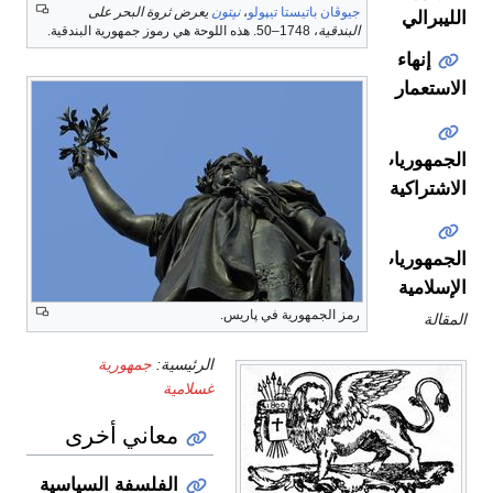
جيوڤان باتيستا تيپولو
،
نپتون
يعرض ثروة البحر على
الليبرالي
البندقية
، 1748–50. هذه اللوحة هي رموز جمهورية البندقية.
إنهاء
الاستعمار
الجمهوريات
الاشتراكية
الجمهوريات
الإسلامية
رمز الجمهورية في پاريس.
المقالة
الرئيسية:
جمهورية
غسلامية
معاني أخرى
الفلسفة السياسية