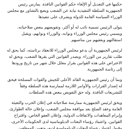
حكمها في التعديل أو الإلغاء حكم القوانين النافذة. يمارس رئيس
الجمهورية السلطة التنفيذية نيابة عن الشعب ويضع بالتشاور مع مجلس
الوزراء السياسة العامة للدولة ويشرف على تنفيذها.
يتولى الرئيس تسمية نائب له أو أكثر، وتفويضهم ببعض صلاحياته،
ويسمي رئيس مجلس الوزراء ونوابه، والوزراء ونوابهم، ويقبل
استقالتهم ويعفيهم من مناصبهم.
لرئيس الجمهورية أن يدعو مجلس الوزراء للانعقاد برئاسته، كما يحق له
طلب تقارير من الوزراء. ويصدر القوانين التي يقرها الشعب، ويحق له
الاعتراض على هذه القوانين بقرار معلل خلال شهر من تاريخ ورودها
إلى رئاسة الجمهورية.
وبما أن رئيس الجمهورية القائد الأعلى للجيش والقوات المسلحة فيحق
له إصدار القرارات والأوامر اللازمة لممارسة هذه السلطة وفقاً
للتشريعات النافذة. وله حق التفويض ببعض هذه السلطات.
ويحق لرئيس الجمهورية ممارسة صلاحياته في إعلان الحرب والتعبئة
العامة وعقد الصلح بعد موافقة مجلس الشعب، وإعلان حالة الطوارئ،
وإبرام المعاهدات والاتفاقات الدولية، وإعلان العفو الخاص، واقتراح
القوانين، واعتماد رؤساء البعثات الدبلوماسية لدى الحكومات الأخرى،
وقبول اعتماد رؤساء البعثات الدبلوماسية لديه، وتعيين الموظفين