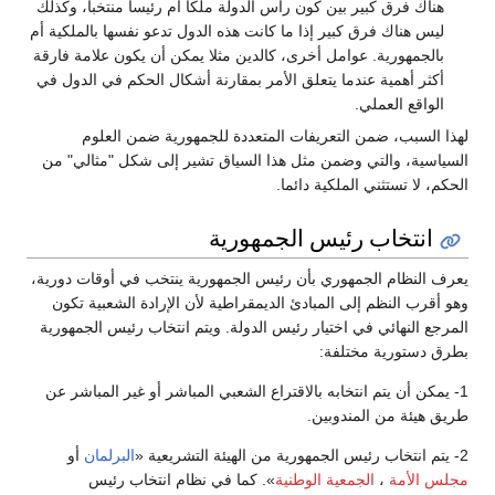
هناك فرق كبير بين كون رأس الدولة ملكا أم رئيسا منتخبا، وكذلك
ليس هناك فرق كبير إذا ما كانت هذه الدول تدعو نفسها بالملكية أم
بالجمهورية. عوامل أخرى، كالدين مثلا يمكن أن يكون علامة فارقة
أكثر أهمية عندما يتعلق الأمر بمقارنة أشكال الحكم في الدول في
الواقع العملي.
لهذا السبب، ضمن التعريفات المتعددة للجمهورية ضمن العلوم
السياسية، والتي وضمن مثل هذا السياق تشير إلى شكل "مثالي" من
الحكم، لا تستثني الملكية دائما.
انتخاب رئيس الجمهورية
يعرف النظام الجمهوري بأن رئيس الجمهورية ينتخب في أوقات دورية،
وهو أقرب النظم إلى المبادئ الديمقراطية لأن الإرادة الشعبية تكون
المرجع النهائي في اختيار رئيس الدولة. ويتم انتخاب رئيس الجمهورية
بطرق دستورية مختلفة:
1- يمكن أن يتم انتخابه بالاقتراع الشعبي المباشر أو غير المباشر عن
طريق هيئة من المندوبين.
2- يتم انتخاب رئيس الجمهورية من الهيئة التشريعية «
البرلمان
أو
مجلس الأمة
،
الجمعية الوطنية
». كما في نظام انتخاب رئيس