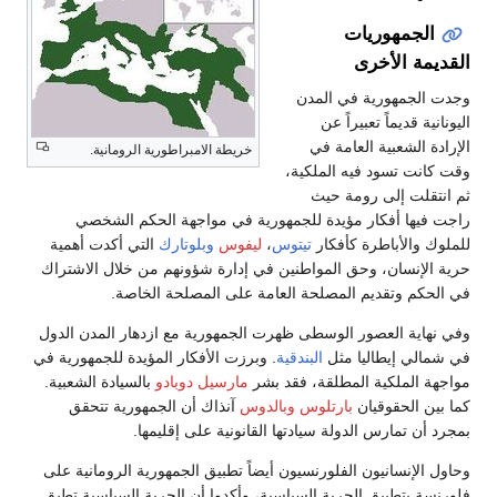
الجمهوريات
القديمة الأخرى
وجدت الجمهورية في المدن
اليونانية قديماً تعبيراً عن
الإرادة الشعبية العامة في
خريطة الامبراطورية الرومانية.
وقت كانت تسود فيه الملكية،
ثم انتقلت إلى رومة حيث
راجت فيها أفكار مؤيدة للجمهورية في مواجهة الحكم الشخصي
للملوك والأباطرة كأفكار
تيتوس
،
ليفوس
وبلوتارك
التي أكدت أهمية
حرية الإنسان، وحق المواطنين في إدارة شؤونهم من خلال الاشتراك
في الحكم وتقديم المصلحة العامة على المصلحة الخاصة.
وفي نهاية العصور الوسطى ظهرت الجمهورية مع ازدهار المدن الدول
في شمالي إيطاليا مثل
البندقية
. وبرزت الأفكار المؤيدة للجمهورية في
مواجهة الملكية المطلقة، فقد بشر
مارسيل دوبادو
بالسيادة الشعبية.
كما بين الحقوقيان
بارتلوس
وبالدوس
آنذاك أن الجمهورية تتحقق
بمجرد أن تمارس الدولة سيادتها القانونية على إقليمها.
وحاول الإنسانيون الفلورنسيون أيضاً تطبيق الجمهورية الرومانية على
فلورنسة بتطبيق الحرية السياسية، وأكدوا أن الحرية السياسية تطبق