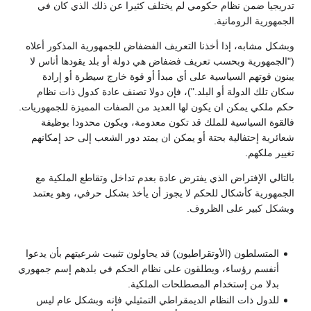
تدريجيا ضمن نظام حكومي لم يختلف كثيرا عن ذلك الذي كان في
الجمهورية الرومانية.
وبشكل مشابه، إذا أخذنا التعريف الفضفاض للجمهورية المذكور أعلاه
("الجمهورية وبحسب تعريف فضفاض هي دولة أو بلد يقودها أناس لا
يبنون قوتهم السياسية على أي مبدأ أو قوة خارج سيطرة أو إرادة
سكان تلك الدولة أو البلد.")، فإن دولا تصنف عادة كدول ذات نظام
حكم ملكي يمكن ان يكون لها العديد من الصفات المميزة للجمهوريات.
فالقوة السياسية للملك قد تكون معدومة، ويكون محدودا بوظيفة
شعائرية إحتفالية بحتة أو يمكن ان يمتد دور الشعب إلى حد إمكانهم
تغيير ملكهم.
بالتالي الإفتراض الذي يفترض عادة بعدم تداخل وتقاطع الملكية مع
الجمهورية كأشكال للحكم لا يجوز أن يأخذ بشكل حرفي، وهو يعتمد
وبشكل كبير على الظروف.
المتسلطون (الأوتقراطيون) قد يحاولون تثبيت شرعيتهم بأن يدعوا
أنفسم رؤساء، ويطلقون على نظام الحكم في بلدهم إسم جمهوري
بدلا من إستخدام المصطلحات الملكية.
للدول ذات النظام الديمقراطي التمثيلي فإنه وبشكل عام ليس