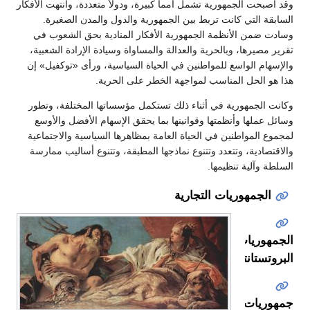
وقد أصبحت الجمهورية تشمل أمماً كبيرة، ودولاً متعددة، وانتهت الأفكار
السابقة التي كانت تربط بين الجمهورية والدول والمدن الصغيرة.
وسادت ضمن الأنظمة الجمهورية الأفكار المنادية بحق الشعوب في
تقرير مصيرها، وبالحرية والعدالة والمساواة وسيادة الإرادة الشعبية،
والإسهام الواسع للمواطنين في الحياة السياسية، ورأى «توكفيل» إن
هذا هو الحل المناسب لمواجهة الخطر على الحرية.
وكانت الجمهورية في أثناء ذلك تستكمل مؤسساتها المختلفة، وتطور
وسائل عملها وأنظمتها وقوانينها بما يحقق الإسهام الأفضل والأوسع
لمجموع المواطنين في الحياة العامة بمظاهرها السياسية والاجتماعية
والاقتصادية، وتتعدد وتتنوع نماذجها المطبقة، وتتنوع أساليب ممارسة
السلطة وآلية تنظيمها.
الجمهوريات التجارية
الجمهوريات
البروتستانتية
جمهوريات