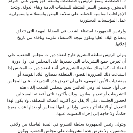
2- اختصاصه: يتمتع الرئيس باختصاصات واسعة. فهو يسهر على احترام
الدستور، ويضمن السير المنتظم للسلطات العامة وبقاء الدولة، ويتخذ
الإجراءات المناسبة للحفاظ على سلامة الوطن واستقلاله واستمرارية
عمل المؤسسات الدستورية.
ولرئيس الجمهورية استفتاء الشعب في القضايا المهمة التي تتعلق
بمصالح البلاد العليا وتكون نتيجة الاستفتاء ملزمة ونافذة من تاريخ
إعلانها.
يتولى الرئيس سلطة التشريع خارج انعقاد دورات مجلس الشعب، على
أن تعرض جميع التشريعات التي يصدرها على المجلس في أول دورة
انعقاد له، كما يملك صلاحية التشريع في أثناء انعقاد دورات المجلس إذا
استدعت ذلك الضرورة القصوى المتعلقة بمصالح البلاد القومية أو
بمقتضيات الأمن القومي، على أن تعرض هذه التشريعات على المجلس
في أول جلسة له. وفي الحالتين يحق لمجلس الشعب إلغاء هذه
التشريعات أو تعديلها بقانون، وذلك بأكثرية ثلثي أعضائه المسجلين
لحضور الجلسة، على ألا يقل عن أكثرية أعضائه المطلقة، ولا يكون لهذا
التعديل أو الإلغاء أثر رجعي. وإذا لم يلغها المجلس أو يعدلها عدت مقرة
حكماً، ولا حاجة إلى إجراء التصويت عليها.
ويتولى رئيس الجمهورية سلطة التشريع في المدة الفاصلة بين ولايتي
مجلسين، ولا تعرض هذه التشريعات على مجلس الشعب، ويكون