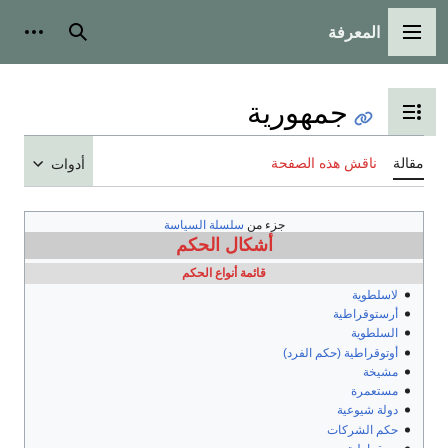
المعرفة
القائمة الرئيسية
بحث
أدوات
جمهورية
تبديل عرض جدول المحتويات
مقالة
ناقش هذه الصفحة
أدوات
جزء من
سلسلة السياسة
أشكال الحكم
قائمة أنواع الحكم
لاسلطوية
أرستوقراطية
السلطوية
أوتوقراطية (حكم الفرد)
مشيخة
مستعمرة
دولة شيوعية
حكم الشركات