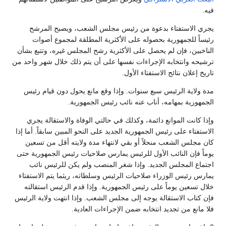
فيه.
يجري الاستفتاء بدعوة من رئيس مجلس الشعب، ويصبح المرشح
رئيساً للجمهورية بحصوله على الأكثرية المطلقة لمجموع أصوات
الناخبين، فإن لم يحصل على الأكثرية رشح المجلس غيره، وتتبع بشأن
ترشيحه وانتخابه الإجراءات نفسها على أن يتم ذلك خلال شهر واحد من
تاريخ إعلان نتائج الاستفتاء الأول.
مدة ولاية الرئيس سبع سنوات. وإذا وقع مانع يحول دون قيام رئيس
الجمهورية بمهامه، أناب عنه نائب رئيس الجمهورية.
وإذا كانت الموانع دائمة، وكذلك في حالتي الوفاة والاستقالة يجري
الاستفتاء على رئيس الجمهورية الجديد على النحو المبين سابقاً. أما إذا
كان مجلس الشعب منحلاً أو بقي لانتهاء مدة ولايته أقل من تسعين
يوماً فإن النائب الأول للرئيس يمارس صلاحيات رئيس الجمهورية حتى
اجتماع المجلس الجديد. وإذا شغر المنصب ولم يكن للرئيس نائب
يمارس رئيس الوزراء صلاحيات الرئيس وسلطاته، ريثما يتم الاستفتاء
خلال تسعين يوماً على رئيس الجمهورية. وإذا قدم الرئيس استقالته
فإن كتاب الاستقالة يوجه إلى مجلس الشعب. وإذا انتهت ولاية الرئيس
فلا مانع من تجديد انتخابه ضمن الإجراءات العادية.