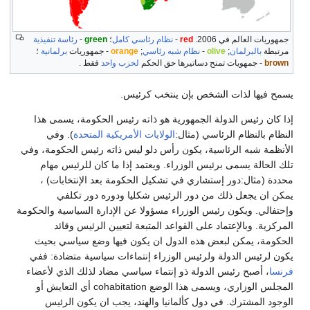
جمهوريات العالم في 2006.
red
-
نظام رئاسي كامل
؛
green
-
رئاسة تنفيذية
مرتبطة
بالبرلمان
;
olive
-
نظام شبه رئاسي
;
orange
- جمهوريات
برلمانية
؛
brown
- جمهويات تمنح دساتيرها حق الحكم
لحزب واحد
فقط .
يسمح فيها لذات الشخص بإن ينتخب كرئيس.
إذا كان رئيس الدولة الجمهورية هو ذاته رئيس الحكومة، يسمى هذا
النظام بالنظام الرئاسي (مثال:
الولايات الأمريكية المتحدة
). وفي
الأنظمة شبه الرئاسية، يكون رأس دلو ليس ذاته رئيس الحكومة، وفي
تلك الحالة يسمى برئيس الوزراء. ويعتمد إذا ما كان للرئيس مهام
محددة (مثال:دور إستشاري في تشكيل الحكومة بعد الإنتخابات) ،
يمكن ان يجعل ذلك من دور الرئيس شكليا ودوره دور تكلفي
وإحتفالي. ويكون رئيس الوزراء مسؤولا عن الإدارة السياسية والحكومة
المركزية. وبالإعتماد على القواعد المتبعة لتعيين الرئيس وقائد
الحكومة، يمكن لبعض هذه الدول ان يكون فيها وضع سياسي بحيث
يكون لرئيس الدولة ولرئيس الوزراء إنتماءات سياسية متضادة: ففي
فرنسا
، أصبح رئيس الدولة ذو إنتماء سياسي مضاد لذلك الذي لأعضاء
المجلس الوزاري، ويسمى هذا الوضع cohabitation أي التعايش أو
الوجود المشترك. في دول كألمانيا والهند، يجب ان يكون الرئيس