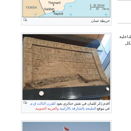
خريطة عمان
داخلية
عها إلى 61 ولاية , و لكل
أقدم ذِكر لعُمان في نقش جنائزي يعود
للقرن الثالث ق.م.
في موقع
المليحة
بالشارقة
بالآرامية
والعربية الجنوبية
.