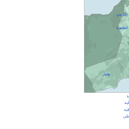
البريمي
الظاهرة
ظفار
ة
ية
ية
طى