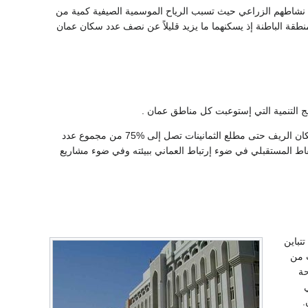
ن نشاطهم الزراعي حيث تسبب الرياح الموسمية ‏الصيفية كمية من
 مسقط ومنطقة الباطنة إذ يسكنهما ما يزيد ‏قليلاً عن نصف عدد سكان عمان
 التنمية التي إستوعبت كل مناطق عمان .‏
ويتميز العمانيون بأنهم من أكثر الشعوب إرتباطاً ببيئتهم وخصوصاً أهل ‏الريف والبادية لذا كانت نسبة سكان الريف حتى مطلع الثمانينات تصل إلى ‏‏75% من مجموع عدد
قاط المستقبلي في ضوء ‏إرتباط العماني ببيئته وفي ضوء مشاريع
رض تتباين
 من
و %15 من المساحة
.