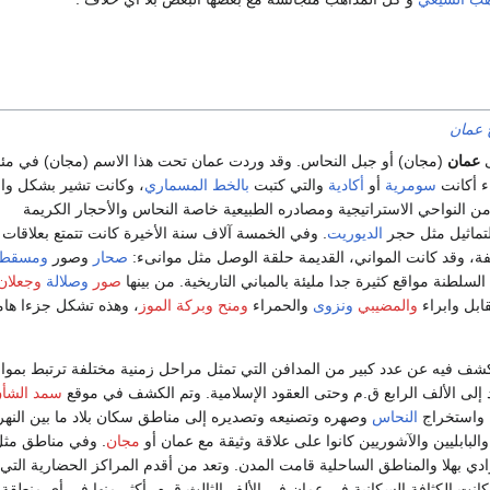
 عمان
عمان
(مجان) أو جبل النحاس. وقد وردت عمان تحت هذا الاسم (مجان) في مئ
ء أكانت
سومرية
أو
أكادية
والتي كتبت
بالخط المسماري
، وكانت تشير بشكل وا
من النواحي الاستراتيجية ومصادره الطبيعية خاصة النحاس والأحجار الكريمة
تماثيل مثل حجر
الديوريت
. وفي الخمسة آلاف سنة الأخيرة كانت تتمتع بعلاقات 
لفة، وقد كانت المواني، القديمة حلقة الوصل مثل موانىء:
صحار
وصور
ومسقط
لسلطنة مواقع كثيرة جدا مليئة بالمباني التاريخية. من بينها
صور
وصلالة
وجعلان 
ابل وابراء
والمضيبي
ونزوى
والحمراء
ومنح
وبركة الموز
، وهذه تشكل جزءا هام
ف فيه عن عدد كبير من المدافن التي تمثل مراحل زمنية مختلفة ترتبط بموا
إلى الألف الرابع ق.م وحتى العقود الإسلامية. وتم الكشف في موقع
سمد الشأ
ن واستخراج
النحاس
وصهره وتصنيعه وتصديره إلى مناطق سكان بلاد ما بين النه
والبابليين والآشوريين كانوا على علاقة وثيقة مع عمان أو
مجان
. وفي مناطق مث
ادي بهلا والمناطق الساحلية قامت المدن. وتعد من أقدم المراكز الحضارية التي
كانت الكثافة السكانية في عمان في الألف الثالث ق.م. أكثر منها في أي منطقة