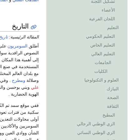
تشكيل اللجنة
الأعضاء
اللجان الفرعية
التاريخ
التعليم
التعليم الحكومي
المقالة الرئيسية:
تاريخ
التعليم الخاص
أطلق
السومريون
على
النصوص الرافدية سوا
التعليم العالي
إلى أهمية هذا المكان 
الجامعات
المستخدمة في صنع ال
الكليات
مع بلدان العالم المخت
العلوم و التكنولوجيا
وصلالة
ومطرح
. وفي ا
علي
وبني بوحسن والق
النيازك
الهوية الحضارية .
الصحة
ففي موقع سمد تم الكش
الثقافة
سكنية من فترات تعود 
المطبخ
أولى محاولات التعدي
الزي الوطني الرجالي
السومريين والأكاديين 
الزي الوطني النسائي
الشأن ووادي العين وو
في الجزيرة العربية. و