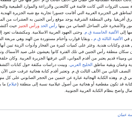
 بسبب الثروات التي كانت قائمة في كالتعدين والزراعة والموارد الطبيعية والتج
ناطق في الجزيرة العربية التي أقامت جسورا تجارية مع شبه الجزيرة الهندية و
 أفريقيا. وفي المنطقة الشرقية يوجد موقع رأس الجنين به العشرات من المو
صور والأشخرة على الساحل العماني من بينها
رأس الحد
ورأس الجنيز
حيث أكتش
مها إلى
الألفية الخامسة ق.م.
وحتى العهود العربية الاسلامية. ومكتشفات تعود إ
م في
الألفية الثالثة ق.م.
، وبقايا قوارب وأختام مستوردة من الهند وهي مربعة ا
دي وكتابات هندية. وعثر على كميات كبيرة من الفخار وأدوات الزينة تبين أنها
ن سكان منطقة رأس الجنين في تلك الفترة كانوا يعيشون على صيد الأسماك وت
ميناء قديم يعتبر من أقدم المواني، التي عرفتها الجزيرة العربية. وكان حلق
دية وعمان وبقية مناطق
الخليج العربي
. وبينت دراسات مكثفة حول كتابات اكتش
النصف الثاني من الألف الثالث ق.م. وتعتبر أقدم كتابة هجائية عرفت حتى الآن ت
ي ق.م. وهذه الكتابة الهجائية عبارة عن ختمين من الحجر الصابوني على كل منه
كتابة قد تكون مقطعية أو هجائية من أصول عيلامية نسبة إلى منطقة (
عيلام
) ما ب
صال واضح بنظام الكتابة العربية الجنوبية.
ة عمان