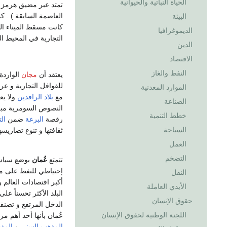
الحياة النباتية والحيوانية
تمتد عبر مضيق هرمز إلى
البيئة
كانت مسقط الميناء ال
الديموغرافيا
التجارية في المحيط ال
الدين
الاقتصاد
النفط والغاز
يعتقد أن
مجان
الواردة
للقوافل التجارية و ع
الموارد المعدنية
مع
بلاد الرافدين
ولا يع
الصناعة
النصوص السومرية مبكر
خطط التنمية
رقصة
البرعة
ضمن
ال
السياحة
ثقافتها و تنوع تضاريسه
العمل
التضخم
تتمتع
عُمان
النقل
أكبر اقتصادات العالم 
الأيدي العاملة
حقوق الإنسان
اللجنة الوطنية لحقوق الإنسان
عُمان بأنها أحد أهم مر
المذهب السني
و
المذ