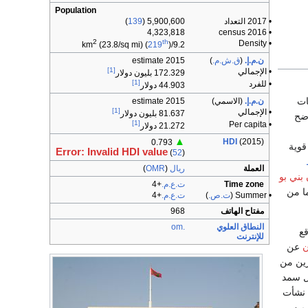
Population
• 2017 التعداد
5,900,600 (
139
)
4,323,818
• 2016 census
2
th
• Density
(23.8/sq mi) (
219
)
9.2/km
ن.م.إ.
(
ق.ش.م.
)
2015 estimate
[1]
• الإجمالي
172.329 بليون دولار
[1]
• للفرد
44.903 دولار
ات
ن.م.إ.
(الاسمي)
2015 estimate
[1]
• الإجمالي
81.637 بليون دولار
ضح
[1]
• Per capita
21.272 دولار
▲
HDI
(2015)
0.793
قوية
Error: Invalid HDI value
(
52
)
العملة
ريال
(
OMR
)
بني بو
Time zone
ت.ع.م.
+4
ا من
• Summer (
ت.ص.
)
ت.ع.م.
+4
مفتاح الهاتف
968
النطاق العلوي
.om
قع
للإنترنت
ن
عن
رين من
ل سمد
 نشأت
 من