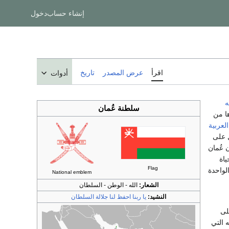
إنشاء حساب
دخول
اقرأ
عرض المصدر
تاريخ
أدوات
ه
سلطنة عُمان
ً مربعاً يحدها من
العربية
 على
 عُمان
اة
Flag
لواحدة
National emblem
الشعار:
الله - الوطن - السلطان
النشيد:
يا ربنا احفظ لنا جلالة السلطان
على
ُماني و سيطرته التي