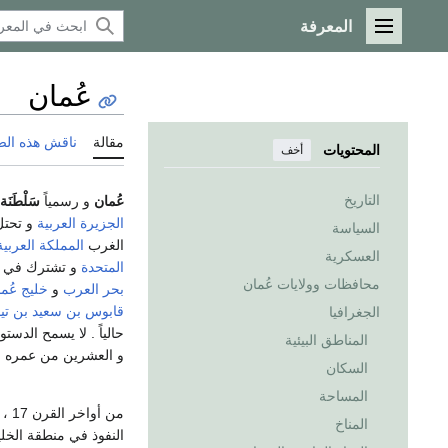
المعرفة
القائمة الرئيسية
عُمان
مقالة
ناقش هذه ال
المحتويات
أخف
التاريخ
عُمان
و رسمياً
سَلْطَنَ
الجزيرة العربية
السياسة
الغرب
المملكة العربي
العسكرية
المتحدة
و تشترك في ح
محافظات وولايات عُمان
بحر العرب
و
خليج عُم
قابوس بن سعيد بن تي
الجغرافيا
حالياً . لا يسمح الدست
المناطق البيئية
و العشرين من عمره لإ
السكان
المساحة
من 
المناخ