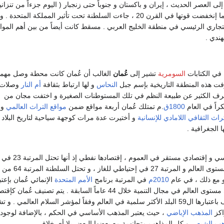
 العصر الحديث ، إيران و باكستان و جنوباً حتى زنجبار ( اليوم جزءاً من تنزانيا
العاصمة السابقة ) . كما إنخفضت قوتها في القرن 20 ، جاءت السلطنة تحت تأثير المملكة المتحدة
تجاري الرئيسي في منطقة الخليج العربي . مسقط كانت أيضاً من بين أهم الموا
هندي .
 في الكتابات
السومرية
تشير إلى
عُمان
الغالب أن عُمان كانت محطة وصل مهم
رفت هذه المنطقة التاريخية بإسم جبل
النحاس
و لها ارتباط بثقافة
أم النار
وصلات 
رف الكثير عن طبيعة النظم في تلك المستوطنات الصغيرة و اختفت مجان من
اً في العام
1800ق
.م تمتلك عُمان أربعة مواقع ضمن
مواقع التراث العالمي
و 
تراث الثقافي اللامادي للإنسانية
و أختيرت عدة مرات كوجهة سياحية لتاريخ البلاد 
ا الجغرافية .
بوضع سياسي و إقتصادي مستقر في العموم ، إقتصادها نفطي إذ أنها تحتل المرتبة 23 في
إحتياطي للنفط على مستوى العالم و المرتبة 27 في إحتياطي ل
و مع ذلك ، في عام
2010م
في المرتبة برنامج
الأمم المتحدة
الإنمائي عُمان بإعتب
البلد الأكثر تحسناً على مستوى العالم في مجال التنمية خلال 44 عاماً السابقة . يتم تصنيف ع
الدخل المرتفع و تصنف باعتبارها ال59 البلد الأكثر سلمية في العالم وفقاً لمؤشر السلام العالمي . و
اكز
المذهب الإباضي
، حيث يعتبر المذهب الأساسي في الحكم ، بالإضافة لوجود
هب الشيعي
و كل المذاهب متجانسة مع بعضها البعض بلا أي خلاف .