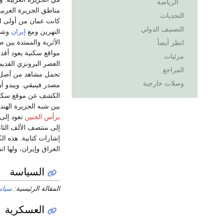
الرياضة
مناطق الجزيرة العربية
التحديات
كانت عمان من أولى الم
التصنيف الدولي
النهرين ومع
إيران
وشرق
الأثرية والممتدة بين 
انظر أيضاً
مواقع سكنية يعود أقد
مرئيات
العصر البرونزي القدي
المراجع
تحمل مشاهد من أصل هن
وصلات خارجية
مصدر فينيقي. ويبدو أ
الكشف عن موقع سكني و
بين شبه الجزيرة الهن
برأس الجنين
تعود إلى 
إلى منتصف الألف الثان
إشارات كتابية. هذه ال
العراق وإيران، ولها ات
السياسة
المقالة الرئيسية:
سياس
العسكرية