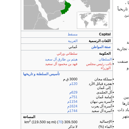
 ،
 . و تاريخياً
نئ
Capital
مسقط
اللغات الرسمية
العربية
ة
صفة المواطن
عُماني
تجارية
الحكومة
سلطاني وراثي
•
السلطان
هيثم بن طارق آل سعيد
صنفت
•
نائب رئيس مجلس
فهد بن محمود آل سعيد
و
الوزراء
تأسيس السلطنة و تاريخها
• مملكة مجان
3000 ق.م
• هجرة قبائل الأزد
120م
إلى عُمان
• آل الجلندى
629م
لغاز ، و تحتل السلطنة المرتبة 64 من بين
• إمامة عُمان
751م
• أسرة بني نبهان
1154م
ارها
• أسرة آل يعرب
1624مِ
ُمان كإقتصاد ذات
• أسرة آل سعيد
1744م
 تشتهر
المساحة
2
• الإجمالية
(119،500 sq mi) (
70
)
309،500 km
• الماء (%)
لا تذكر