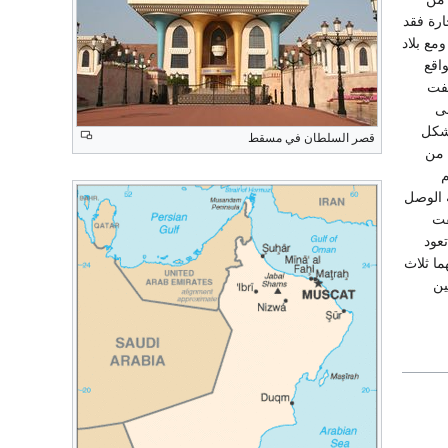
ارة فقد
مع بلاد
اقع
فت
لى
لشكل
قصر السلطان في مسقط
 من
م
ة الوصل
فت
عود
ما ثلاث
ين