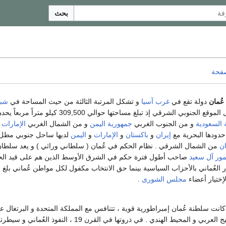
بحث
صفحة
ة عُمان
دولة تقع في
غرب آسيا
و تشكل المرتبة الثالثة من حيث المساحة في
شب
و تحتل الموقع الجنوبي الشرقي إذ تبلغ مساحتها حوالي 309,500 كيلو مترا
ة السعودية
و من الجنوب الغربي
جمهورية اليمن
و من الشمال الغربي
الإمارات 
دودها البحرية مع
إيران
و
باكستان
و
الإمارات
و
اليمن
لديها ساحل جنوبي مطل
ان
من الشمال الشرقي . نظام الحكم في عُمان ( سلطاني وراثي ) و يعد سلطان
مور آل سعيد
صاحب أطول فترة حكم في الشرق الأوسط الذين هم على قيد الحي
ور العُماني بالأحزاب السياسية بينما حق الانتخاب مكفول لكل مواطن عُماني بلغ ا
ختيار أعضاء
مجلس الشورى
.
أواخر القرن 17 ، كانت سلطنة عُمان إمبراطورية قوية ، تتنافس مع المملكة المتحدة و البرتغال 
النفوذ في منطقة الخليج العربي و المحيط الهندي . في ذروتها في القرن 19 ، النفوذ الع