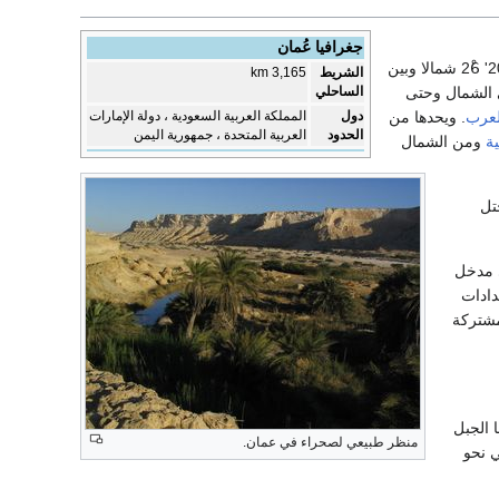
جغرافيا عُمان
وتمتد بين خطي عرض 40' 16ْ و 20' 26ْ شمالا وبين
الشريط
3,165 km
الساحلي
ا من مضيق هرمز في الشمال وحتى
دول
المملكة العربية السعودية ، دولة الإمارات
لعرب
. ويحدها من
الحدود
العربية المتحدة ، جمهورية اليمن
ية
ومن الشمال
تل
ي مدخل
ز , الذي يمر به أكثر من 60% من إمدادات
الأوروبية المشتركة
ر ‏من 1300م ينتصب وسطها الجبل
منظر طبيعي لصحراء في عمان.
الغربي نحو