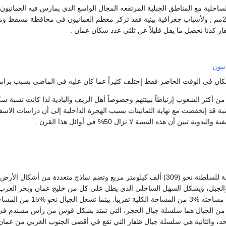
احلية مع المناطق الجبلية المرتفعه المجال الواسع ‏الذي يمارس فيه العمانيو
الأمطار لا تقل عن 250مم , ولأسباب جغرافية بيئية فقد ‏تركز معظم العمانيون في محافظة
ر كدنا نحصل ما ‏يقل قليلاً عن ثلثي عدد سكان عمان .‏
نيون
لسكان في الوقت الحاضر فقط إختلف كثيراً عما كان عليه ‏في الماضي بسبب برامج
بة قد إنخفضت مع نهاية ‏الثمانينات بسبب الهجرة الداخلية إلى أن دراسات الاس
ية ‏تبين أن هذه النسبة لا تزال 50% في أوائل هذا القرن .‏
وتبلغ المساحة الإجمالية للسلطنة نحو (309) ألف كيلومتر مربع وتضم نماذج متعددة من أشكال الأ
 والجبل، ويشكل السهل الساحلي الذي يطل على كل من خليج عمان وبحر العرب
أهم سهول عمان وتبلغ مساحته %3 من المساحة الكلية تقريبا. بينما تشغل الجبال نح
ن من الجبال هما سلسلة جبال الحجر، التي تمتد بشكل قوس من رأس مسندم في
، والثانية هي سلسلة جبال ظفار التي تقع في أقصى الجنوب الغربي من عمان