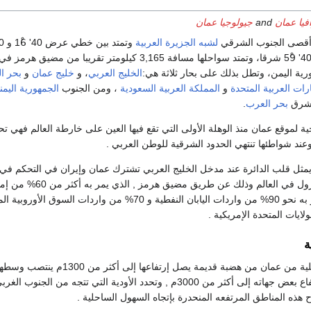
فيا عمان
and
جيولوجيا عمان
 أقصى الجنوب الشرقي
لشبه الجزيرة العربية
خطي طول 50' 51ْ و 40' 59ْ شرقا، وتمتد سواحلها مسافة 3,165 كيلومتر تقريب
رية اليمن، وتطل بذلك على بحار ثلاثة هي:
الخليج العربي
، و
خليج عمان
و
بحر ا
ارات العربية المتحدة
و
المملكة العربية السعودية
، ومن الجنوب
الجمهورية اليمن
لشرق
بحر العرب
.
جية لموقع عمان منذ الوهلة الأولى التي تقع فيها العين ‏على خارطة العالم فهي تح
عند شواطئها تنتهي ‏الحدود الشرقية للوطن العربي .‏
يمثل قلب الدائرة عند مدخل الخليج العربي تشترك ‏عمان وإيران في التحكم ف
أغنى مناطق إنتاج البترول في العالم وذلك ‏عن طريق مضيق هرم
العالم ‏النفظية كما يمر به نحو 90% من واردات اليابان النفطية و 70% من ‏واردات السوق 
ة
وتتكون المناطق الداخلية من عمان من هضبة قديمة يصل إرتفاعها إلى أكث
الأخضر الذي يصل إرتفاع بعض جهاته ‏إلى أكثر من 3000م , وتحدد الأودية التي تتجه من الجنوب 
ذه المناطق المرتفعه المنحدرة بإتجاه السهول الساحلية ‏‏.‏