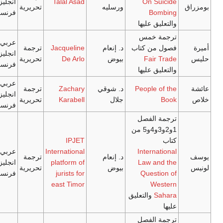
On 
Talal Asad
انجليزي/
ورسليه
تحريرية
B
فرنسي
 عليها
خمس
عربي/
ن كتاب
د. إنعام
Jacqueline
ترجمة
انجليزي/
Fai
بيوض
De Arlo
تحريرية
فرنسي
 عليها
عربي/
People
د. شوقي
Zachary
ترجمة
انجليزي/
جلال
Karabell
تحريرية
فرنسي
لفصل
1و2و3و4و5 من
IPJET
Inter
International
عربي/
د. إنعام
ترجمة
Law 
platform of
انجليزي/
بيوض
تحريرية
Ques
jurists for
فرنسي
east Timor
W
والتعليق
لفصل