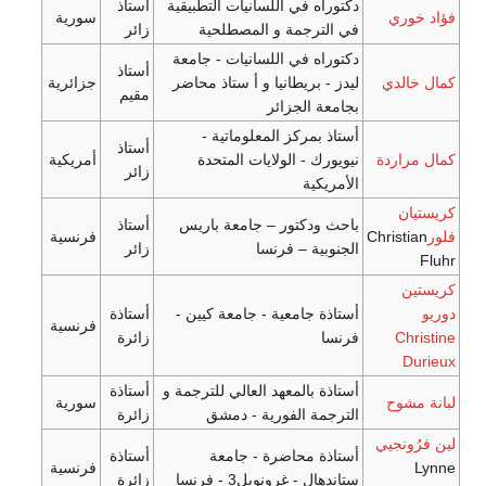
راه في اللسانيات التطبيقية
أستاذ
سورية
لترجمة و المصطلحية
زائر
راه في اللسانيات - جامعة
أستاذ
 - بريطانيا و أ ستاذ محاضر
جزائرية
مقيم
عة الجزائر
ذ بمركز المعلوماتية -
أستاذ
ورك - الولايات المتحدة
أمريكية
زائر
ريكية
 ودكتور – جامعة باريس
أستاذ
فرنسية
وبية – فرنسا
زائر
ذة جامعية - جامعة كيين -
أستاذة
فرنسية
سا
زائرة
ذة بالمعهد العالي للترجمة و
أستاذة
سورية
جمة الفورية - دمشق
زائرة
ذة محاضرة - جامعة
أستاذة
فرنسية
هال - غرونوبل3 - فرنسا
زائرة