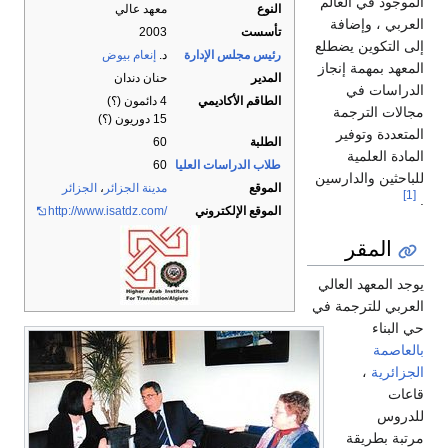
النوع
معهد عالي
تأسست
2003
رئيس مجلس الإدارة
د.
إنعام بيوض
المدير
حنان دندان
الطاقم الأكاديمي
4 دائمون (؟)
15 دوريون (؟)
الطلبة
60
طلاب الدراسات العليا
60
الموقع
مدينة الجزائر
،
الجزائر
الموقع الإلكتروني
http://www.isatdz.com/