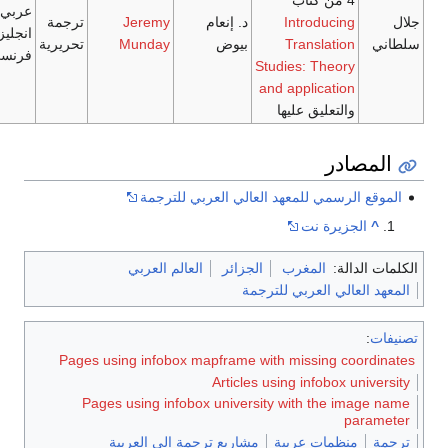
عربي/
Intr
د. إنعام
Jeremy
ترجمة
انجليزي/
Tran
بيوض
Munday
تحريرية
فرنسي
Studies:
and appl
 عليها
لمعهد العالي العربي للترجمة
ت
مغرب
الجزائر
العالم العربي
ربي للترجمة
Pages using infobox mapframe with mis
Articles using i
Pages using infobox university wit
عربية
مشاريع ترجمة إلى العربية