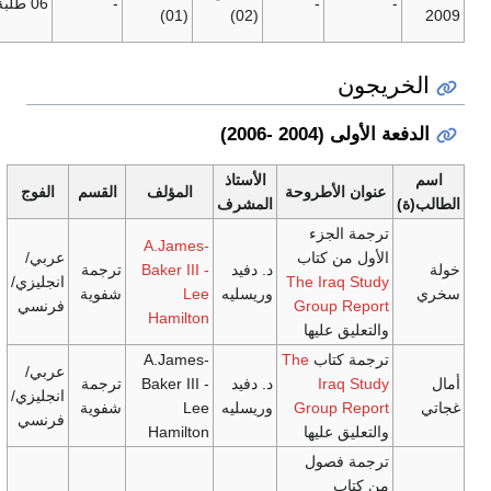
-
-
06 طلبة
طالب
(02)
(01)
وطالبة
وطالبة
2006)
الأستاذ
لأطروحة
المؤلف
القسم
الفوج
المشرف
لجزء
A.James-
ن كتاب
عربي/
د. دفيد
Baker III -
ترجمة
The Ira
انجليزي/
وريسليه
Lee
شفوية
Group
فرنسي
Hamilton
 عليها
تاب
The
A.James-
عربي/
Ira
د. دفيد
Baker III -
ترجمة
انجليزي/
Group
وريسليه
Lee
شفوية
فرنسي
 عليها
Hamilton
فصول