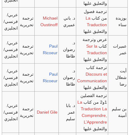
 عليها
فصول
عربي/
ب
La
د. باني
Michael
ترجمة
فرنسي/
Tra
عميري
Oustinoff
تحريرية
انجليزي
 عليها
رجمة
د.
عربي/
Sur 
Paul
ترجمة
رضوان
فرنسي/
Tra
Ricoeur
تحريرية
ظاظا
انجليزي
 عليها
تاب
د.
عربي/
Disc
Paul
ترجمة
رضوان
فرنسي/
Communi
Ricoeur
تحريرية
ظاظا
انجليزي
 عليها
لفصلين
La
د. بابا
عربي/
Traduc
ترجمة
عمر
Daniel Gile
فرنسي/
Compr
تحريرية
سليم
انجليزي
L’Ap
 عليها