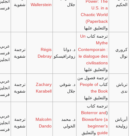
Pow
انجليزي/
جلال
Wallerstein
شفوية
U
فرنسي
Chaoti
(Pa
 عليها
تاب
Un
عربي/
Contemp
د. دوانا
Régis
ترجمة
فرنسي/
le dialo
زوغرافيسكو
Debray
شفوية
انجليزي
civi
 عليها
فصول من
عربي/
People 
د. شوقي
Zachary
ترجمة
انجليزي/
t
جلال
Karabell
شفوية
فرنسي
 عليها
تاب
Bioter
عربي/
Biowar
د. محمد
Malcolm
ترجمة
انجليزي/
beg
الخولي
Dando
شفوية
فرنسي
لتعليق