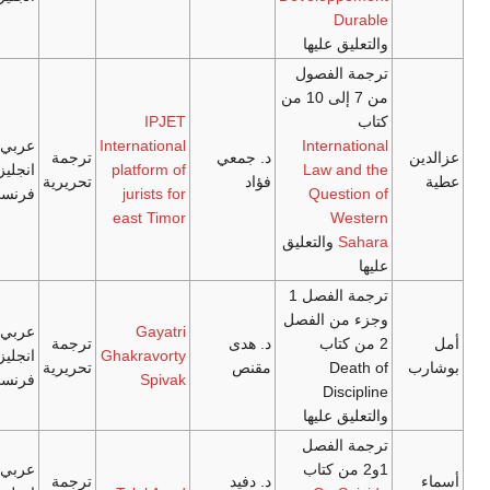
 عليها
لفصول
من 7 إلى 10 من
IPJET
Inter
International
عربي/
د. جمعي
ترجمة
Law 
platform of
انجليزي/
فؤاد
تحريرية
Ques
jurists for
فرنسي
east Timor
W
والتعليق
ترجمة الفصل 1
ن الفصل
Gayatri
عربي/
تاب
د. هدى
ترجمة
Ghakravorty
انجليزي/
D
مقنص
تحريرية
Spivak
فرنسي
Di
 عليها
لفصل
عربي/
د. دفيد
ترجمة