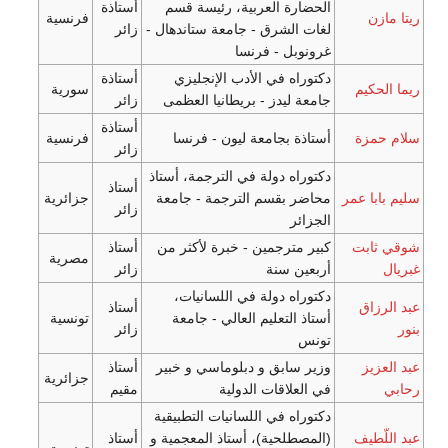
ارة العربية، رئيسة قسم
أستاذة
فرنسية
 الشرق - جامعة ستاندهال -
زائر
وبل - فرنسا
راه في الأدب الإنجليزي
أستاذة
سورية
ة ليدز - بريطانيا العظمى
زائر
أستاذة
ذة بجامعة ليون - فرنسا
فرنسية
زائر
راه دولة في الترجمة، أستاذ
أستاذ
ر بقسم الترجمة - جامعة
جزائرية
زائر
ائر
 مترجمين - خبرة لأكثر من
أستاذ
مصرية
ين سنة
زائر
راه دولة في اللسانيات،
أستاذ
ذ التعليم العالي - جامعة
تونسية
زائر
س
 سابق و دبلوماسي و خبير
أستاذ
جزائرية
لعلاقات الدولية
مقيم
راه في اللسانيات التطبيقية
صطلحية)، أستاذ المعجمية و
أستاذ