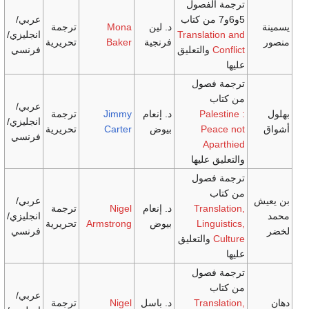
لفصول
عربي/
د. لين
Mona
ترجمة
Translat
انجليزي/
فرنجية
Baker
تحريرية
والتعليق
فرنسي
فصول
عربي/
Pal
د. إنعام
Jimmy
ترجمة
انجليزي/
Pe
بيوض
Carter
تحريرية
فرنسي
Ap
 عليها
فصول
عربي/
Tran
د. إنعام
Nigel
ترجمة
انجليزي/
Ling
بيوض
Armstrong
تحريرية
فرنسي
والتعليق
فصول
عربي/
Tran
د. باسل
Nigel
ترجمة