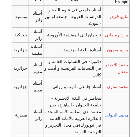
ذ جامعي في علوم اللغة و
أستاذ
اسات العربية - جامعة لوميير
تونسية
زائر
ن2
أستاذ
ان لدى المفتشية الأوروبية
بلجيكية
زائر
أستاذة
ذة اللغة الفرنسية
جزائرية
مقيمة
راه في اللسانيات العامة و
أستاذ
للسانيات الفرنسية و أديب و
جزائرية
مقيم
ب
أستاذ
ذ جامعي، أديب و روائي
جزائرية
مقيم
ر في اللغة الإنجليزية -
ة الحلوان - القاهرة، خبير
د لدى منظمة الأمم المتحدة
أستاذ
مصرية
ائرة العربية بالأمانة العامة
زائر
يويورك)في مجال التحرير و
جمة الدولية