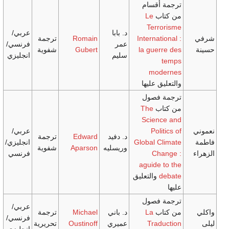
قسام
ب
Le
Ter
د. بابا
عربي/
Interna
Romain
ترجمة
عمر
فرنسي/
la gue
Gubert
شفوية
سليم
انجليزي
mo
 عليها
فصول
ب
The
Scie
Po
عربي/
د. دفيد
Edward
ترجمة
Global 
انجليزي/
وريسليه
Aparson
شفوية
C
فرنسي
aguide
التعليق
فصول
عربي/
ب
La
د. باني
Michael
ترجمة
فرنسي/
Tra
عميري
Oustinoff
تحريرية
انجليزي