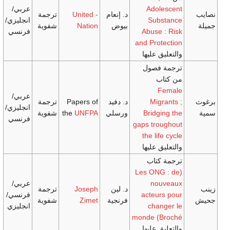
Ado
عربي/
د. إنعام
United -
ترجمة
Sub
انجليزي/
بيوض
Nation
شفوية
Abuse
فرنسي
and Pro
 عليها
فصول
عربي/
Mi
د. دفيد
Papers of
ترجمة
انجليزي/
Bridg
ورسلي
UNFPA
the
شفوية
فرنسي
gaps tr
the li
 عليها
تاب
(Les ON
no
عربي/
د. لين
Joseph
ترجمة
acteu
فرنسي/
فرنجية
Zimet
شفوية
cha
انجليزي
monde (
 عليها