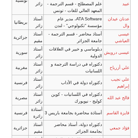
تونسية
المصطلح - قسم الترجمة -
زائر
هد العالي للغات - تونس
ATA Software، مدير عام
أستاذ
بريطانيا
ة "تكنولوجي" - لندن
زائر
ذ محاضر - قسم الترجمة -
أستاذ
جزائرية
ة الجزائر
مقيم
ماسي و خبير في العلاقات
أستاذ
سورية
لية
زائر
راه في دراسة الترجمة و
أستاذ
مغربية
انيات
زائر
أستاذ
راه دولة في الأداب
فرنسية
زائر
راه في اللسانيات - كوين
أستاذ
مصرية
ج - نيويورك
زائر
أستاذة
ذة محاضرة بجامعة باريس 3
فرنسية
زائرة
راه دولة، أستاذ محاضر
أستاذ
جزائرية
عة الجزائر
مقيم