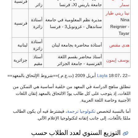
فرنسية
باريس XI، فرنسا
زائر
ة نظم المعلومية في جامعة
أستاذة
فرنسية
هال - غرونوبل3 - فرنسا
زائرة
أستاذة
ذة محاضرة بجامعة لبنان
لبنانية
زائرة
ذ محاضر بقسم اللغة
أستاذ
جزائرية
نسية - جامعة الجزائر
مقيم
ة في المعهد من خلفية أساسية هي التمكن من
 كل طالب يودّ الالتحاق بالمعهد إتقان اللغات
 العربية.
تكنولوجيا ترجمة
، فيشترط فيه أن يكون الطالب
نب إتقانه لتكنولوجيا الإعلام الآلي.
لسنوي لعدد الطلاب حسب