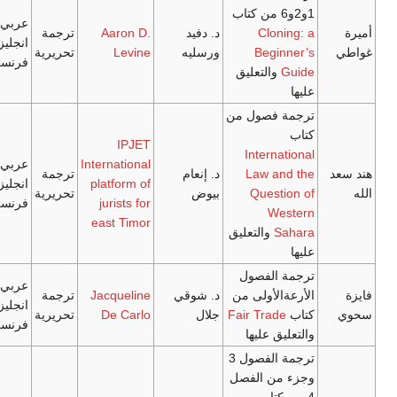
عربي/
Clo
د. دفيد
Aaron D.
ترجمة
انجليزي/
Beg
ورسليه
Levine
تحريرية
فرنسي
التعليق
فصول من
IPJET
Inter
International
عربي/
Law 
د. إنعام
ترجمة
platform of
انجليزي/
Ques
بيوض
تحريرية
jurists for
فرنسي
W
east Timor
والتعليق
لفصول
عربي/
أولى من
د. شوقي
Jacqueline
ترجمة
انجليزي/
Fair Tra
جلال
De Carlo
تحريرية
فرنسي
 عليها
ترجمة الفصول 3
ن الفصل