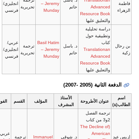
– Jeremy
انجليزي/
Ad
حاتم
تحريرية
Munday
فرنسي
Resourc
 عليها
ليلية
ة حول
Basil Hatim
عربي/
د. باسل
ترجمة
Transl
– Jeremy
انجليزي/
حاتم
تحريرية
Ad
Munday
فرنسي
Resourc
 عليها
200)
الأستاذ
لأطروحة
المؤلف
القسم
الفوج
المشرف
لفصل
(The Dec
Am
عربي/
د. شوقي
Immanuel
ترجمة