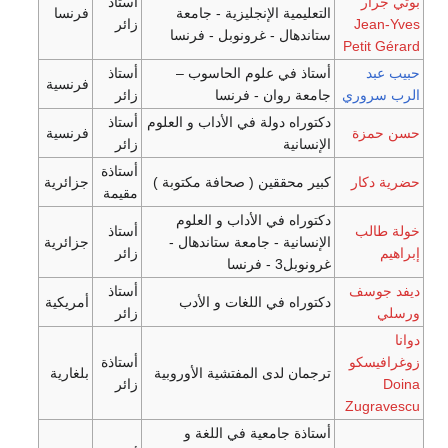
أستاذ
ليمية الإنجليزية - جامعة
فرنسا
زائر
دهال - غرونوبل - فرنسا
اذ في علوم الحاسوب –
أستاذ
فرنسية
ة روان - فرنسا
زائر
راه دولة في الأداب و العلوم
أستاذ
فرنسية
سانية
زائر
أستاذة
 محققين ( صحافة مكتوبة )
جزائرية
مقيمة
راه في الأداب و العلوم
أستاذ
سانية - جامعة ستاندهال -
جزائرية
زائر
3 - فرنسا
أستاذ
راه في اللغات و الأدب
أمريكية
زائر
أستاذة
ان لدى المفتشية الأوروبية
بلغارية
زائر
ذة جامعية في اللغة و