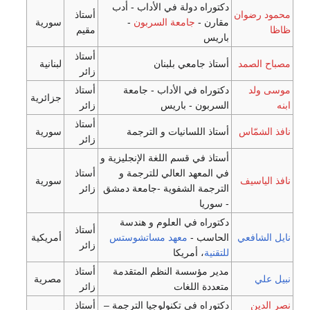
راه دولة في الأداب - أدب
أستاذ
رن -
جامعة السربون
-
سورية
مقيم
يس
أستاذ
ذ جامعي بلبنان
لبنانية
زائر
راه في الأداب - جامعة
أستاذ
جزائرية
بون - باريس
زائر
أستاذ
ذ اللسانيات و الترجمة
سورية
زائر
ذ في قسم اللغة الإنجليزية و
لمعهد العالي للترجمة و
أستاذ
سورية
رجمة الشفوية -جامعة دمشق
زائر
ريا
راه في العلوم و هندسة
أستاذ
اسب -
معهد مساتشوستس
أمريكية
زائر
نية
، أمريكا
 مؤسسة النظم المتقدمة
أستاذ
مصرية
دة اللغات
زائر
راه في تكنولوجيا الترجمة –
أستاذ