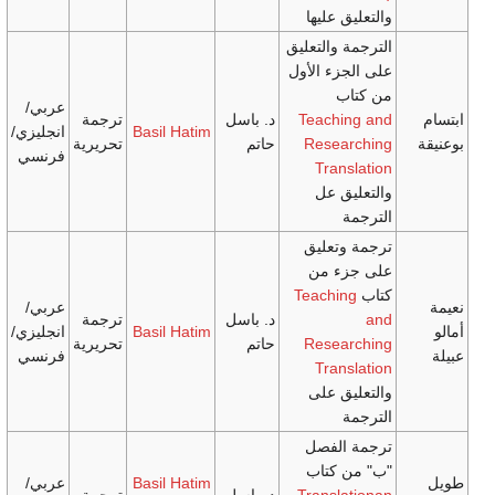
 عليها
والتعليق
ء الأول
عربي/
Teach
د. باسل
ترجمة
Basil Hatim
انجليزي/
Rese
حاتم
تحريرية
فرنسي
Tran
ق عل
تعليق
ء من
Teachi
عربي/
د. باسل
ترجمة
Basil Hatim
انجليزي/
Rese
حاتم
تحريرية
فرنسي
Tran
ق على
لفصل
كتاب
Basil Hatim
عربي/
Transl
د. باسل
ترجمة