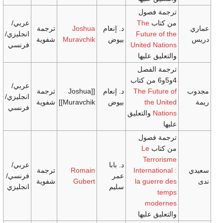
فصول
ب
The
عربي/
د. إنعام
Joshua
ترجمة
Futur
انجليزي/
بيوض
Muravchik
شفوية
United 
فرنسي
 عليها
لفصل
عربي/
The Fu
د. إنعام
Joshua]]
ترجمة
انجليزي/
the
بيوض
Muravchik]]
شفوية
فرنسي
والتعليق
فصول
ب
Le
Ter
د. بابا
عربي/
Interna
Romain
ترجمة
عمر
فرنسي/
la gue
Gubert
شفوية
سليم
انجليزي
mo
 عليها