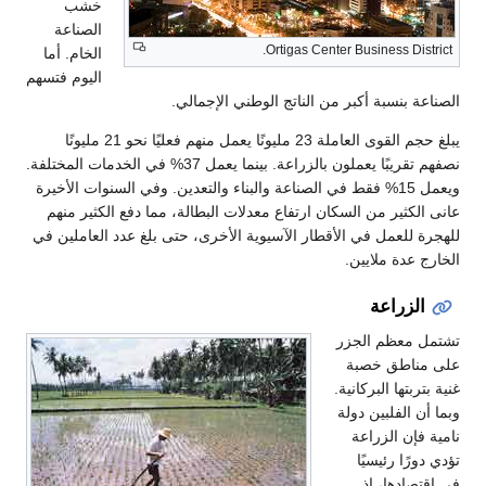
خشب
الصناعة
Ortigas Center Business District.
الخام. أما
اليوم فتسهم
الصناعة بنسبة أكبر من الناتج الوطني الإجمالي.
يبلغ حجم القوى العاملة 23 مليونًا يعمل منهم فعليًا نحو 21 مليونًا
نصفهم تقريبًا يعملون بالزراعة. بينما يعمل 37% في الخدمات المختلفة.
ويعمل 15% فقط في الصناعة والبناء والتعدين. وفي السنوات الأخيرة
عانى الكثير من السكان ارتفاع معدلات البطالة، مما دفع الكثير منهم
للهجرة للعمل في الأقطار الآسيوية الأخرى، حتى بلغ عدد العاملين في
الخارج عدة ملايين.
الزراعة
تشتمل معظم الجزر
على مناطق خصبة
غنية بتربتها البركانية.
وبما أن الفلبين دولة
نامية فإن الزراعة
تؤدي دورًا رئيسيًا
في اقتصادها، إذ