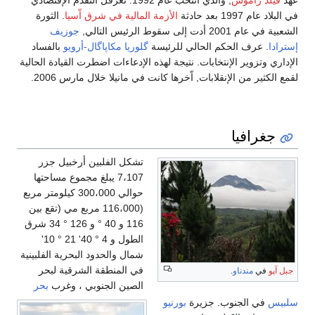
في البلاد عام 1997 بعد حادثة
الأزمة المالية في شرق اّسيا
. الثورة
الشعبية في عام 2001 أدت إلى سقوط الرئيس التالي,
جوزيف
إسترادا
. عرف الحكم الحالي للرئيسة
گلوريا مكاپاگال-أرويو
بالفساد
الإداري وتزوير الإنتخابات. نتيجة لهذه الإدعاءات اضطرت القيادة الحالية
لقمع الكثير من الإنقلابات, اّخرها كانت في مانيلا خلال مارس 2006.
جغرافيا
تشكل الفلبين أرخبيل جزر
7،107 يبلغ مجموع مساحتها
حوالي 300،000 كيلومتر مربع
(116،000 مربع مي (تقع بين
116 و 40 ° و 126 ° 34 شرق
الطول و 4 ° 40' 21 ° 10'
شمال والحدود البحرية الفلبينية
في المنطقة الشرقية لبحر
جبل آپو
في
مندناو
.
الصين الجنوبي ، وغرب
بحر
سلبيس
في الجنوب. جزيرة
بورنيو