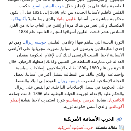
للعاصمة مانيلا على يد الإنجليز خلال
حرب السنين السبع
. حكمت
الفلبين كأقليم لأسبانيا الجديدة بين عام 1566 إلى 1821 قبل أن تكون
محكومة مباشرة من أسبانيا.
غليون مانيلا
والذي ربط مانيلا
بأكاپولكو
-
المكسيك والتي تعبر من هناك مرة أو إثنتين في العام, بداية من القرن
السادس عشر فتحت الفلبين أسواقها للتجارة العالمية عام 1834.
الثورة الدينية التي ساهم فيها الإعلامي الفلبيني
خوسيه ريزال
, ومن ثم
إحدى الطلبةالذين يدرسون في اسبانيا, تطورت مجرياتها على الأراضي
الأسبانية لاحقا. السبب الرئيسي لذلك كان لإعلام الحكومة بفقدان
العدالة في ممارسة السلطة في الفلبين وكذلك إضطهاد الرهبان. خلال
الفترة من عام 1880 و1890 طالب الإصلاحيون بإصلاحات سياسية
وإجتماعية, والذي يتألف من المطالبة بتمثيل أكبر في أسبانيا. تعطل
العجلة الإصلاحية اضطرت
خوسيه ريزال
للعودة إلى البلاد والضغط
على الحكومة في سبيل الإصلاحات الداخلية. تم القبض على ريزال
والحكم عليه بالإعدام لجريمة الخيانة الوطنية عام 1896. قامت جماعة
الكاتيبونان
بقيادة
أندريس بونيفاشيو
بثورة استمرت لاحقا بقيادة
إيميلو
أگوينالدو
, والذي أسس حكومة ثورية.
الحرب الأسبانية الأمريكية
مقالة مفصلة
:
حرب أسبانية أمريكية