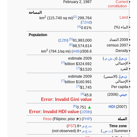
February 2, 1987
Current
•
constitution
المساحة
2
[2]
Land
•
(115،740 sq mi)
299،764 km
(
72nd
)
[4]
• الماء (%)
0.61%
Population
[5]
• 2009 التعداد
)
12th
(
91,983,000
[6]
• 2007 census
88,574,614
2
• Density
(794.1/sq mi) (
44th
)
306.6/km
ن.م.إ.
(
ق.ش.م.
)
2009 estimate
[7]
• الإجمالي
$324.692 billion
[7]
• للفرد
$3,520
ن.م.إ.
(الاسمي)
2009 estimate
[7]
• الإجمالي
$160.991 billion
[7]
• Per capita
$1,745
[4]
جيني
(2006)
45.8
Error: Invalid Gini value
[8]
HDI
(2007)
▲
0.751
Error: Invalid HDI value
(
105th
)
العملة
)
PHP
) (
piso
(Filipino:
Peso
Time zone
ت.ع.م.
+8
(
PST
)
• Summer (
ت.ص.
)
ت.ع.م.
+8
(not observed)