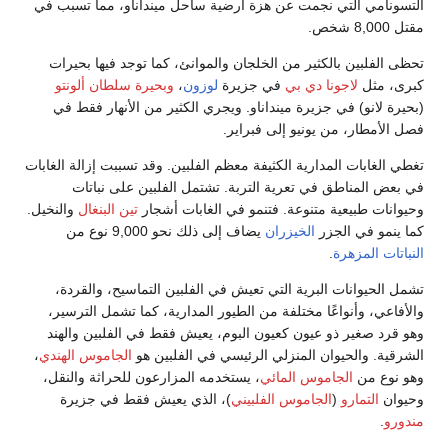
التسونامي التي نجمت عن هزة أرضية ساحل مينداناو، مما تسبب في
مقتل 8,000 شخص.
تحظى الفلبين بالكثير من الخلجان والموانئ، كما توجد فيها بحيرات
كبرى، مثل
لاجونا دي بي
في جزيرة
لوزون
،
وبحيرة سلطان ألونتو
(بحيرة لانو) في جزيرة مينداناو. ويجري الكثير من الأنهار فقط في
فصل الأمطار، من يونيو إلى فبراير.
تغطي الغابات المدارية الكثيفة معظم الفلبين. وقد تسببت إزالة الغابات
في بعض المناطق في تعرية التربة. تشتمل الفلبين على نباتات
وحيوانات طبيعية متنوعة. فتنمو في الغابات أشجار
تين البنغال
والنخيل.
كما ينمو في الجزر
الخيزران
يضاف إلى ذلك نحو 9,000 نوع من
النباتات المزهرة
.
تشمل الحيوانات البرية التي تعيش في الفلبين التماسيح، والقردة،
والأفاعي، وأنواعًا مختلفة من الطيور المدارية، كما تشمل الترسير،
وهو قرد صغير ذو عيون كعيون البوم، يعيش فقط في الفلبين والهند
الشرقية. والحيوان المنزلي الرئيسي في الفلبين هو
الجاموس الهندي
،
وهو نوع من
الجاموس المائي
، يستخدمه المزارعون للحراثة والنقل،
وحيوان
التمارو
(
الجاموس الفلبيني
)، الذي يعيش فقط في جزيرة
مندورو
.