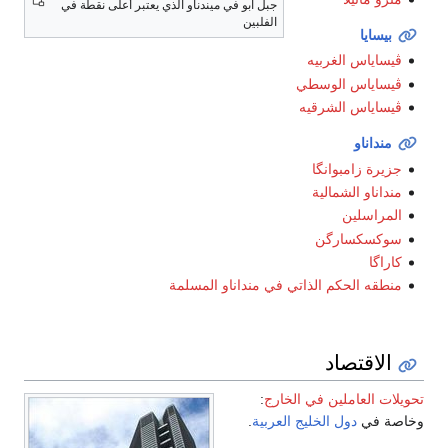
جبل آبو في ميندناو الذي يعتبر أعلى نقطة في
الفلبين
بيسايا
ڤيساياس الغربيه
ڤيساياس الوسطي
ڤيساياس الشرقيه
منداناو
جزيرة زامبوانگا
منداناو الشمالية
المراسلين
سوكسكسارگن
كاراگا
منطقه الحكم الذاتي في منداناو المسلمة
الاقتصاد
تحويلات
العاملين في الخارج
:
وخاصة في
دول الخليج العربية
.