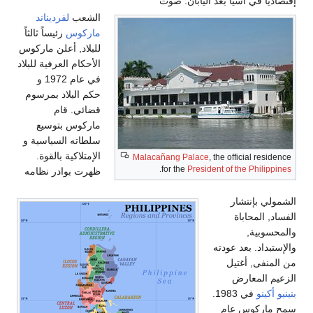
إقتصادياً في اّسيا بعد اليابان. صوت
الشعب
لفرديناند
ماركوس
رئيساً ثالثاً
للبلاد, أعلن ماركوس
الأحكام العرفية للبلاد
في عام 1972 و
حكم البلاد بمرسوم
قضائي. قام
ماركوس بتوسيع
سلطاته السياسية و
الإمتلاكية بالقوة.
Malacañang Palace
, the official residence
.
for the
President of the Philippines
ظهرت بوادر نظامه
الشمولي بإنتشار
الفساد, المحاباة
والمحسوبية,
والإستبداد. بعد عودته
من المنفى, أغتيل
الزعيم المعارض
بنينيو أكينو
في 1983.
سمح ماركوس عام