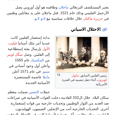
يعتبر المستكشف البرتغالي
ماجلان
وطاقمه هو أول أوروبي يصل
الأرخبيل الفلبيني وذلك عام 1521. قتل ماجلان على يد مقاتلين وطنيين
في
جزيرة ماكتان
خلال خلافات سياسية مع
لابو لابو
.
الاحتلال الاسباني
بداية إستعمار الفلبين كانت
عندما أمر ملك أسبانيا
فيليب
الأول
بإرسال بعثة إستطلاعية
إلى الفلبين. وصل
ميگل لوبيز
من
المكسيك
عام 1565
وأعلن أول وجود أسباني في
سيبو
. في عام 1571 أعلن
رئيس الفلبين السابق،
مانوِل
مانيلا
عاصمة للمستعمرة
كويزون
، أثناء حفل تنصيبه في الفترة
الأسبانية الجديدة.
الأمريكية.
حملات
التنصير
شملت معظم
سكان البلاد. خلال ال333 القادمة دخلت القوات الأسبانية في صراعات
ضد العديد من الثوار الوطنيين وتحديات خارجية من قوات إستعمارية
أخرى. التحديات الخارجية أتت من الإنجليز، الصينيون، الهولنديون،
اليابانيون, و البرتغاليون. أكبر خسارة لأسبانيا كانت في الإحتلال المؤقت