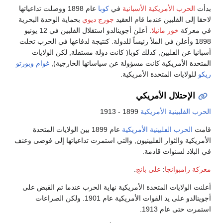
بدأت
الحرب الأمريكية الأسبانية
في
كوبا
عام 1898 ووصلت تداعياتها
لاحقا إلى الفلبين عندما قام العقيد
جورج ديوي
بحماية الوحدة البحرية
في معركة
خور مانيلا
. أعلن أجوينالدو استقلال الفلبين في 12 يونيو
1898 وأعلن في الملأ رئيساً للدولة. كنتيجة لدفاعها في الحرب تخلت
أسبانيا عن الفلبين, كذلك كوبا( كانت دولة مستقلة, لكن الولايات
المتحدة الأمريكية كانت مسؤولة عن سياساتها الخارجية),
غوام
وبورتو
ريكو
للولايات المتحدة الأمريكية.
الإحتلال الأمريكي
الحرب الفلبينية الأمريكية
1899 - 1913
قامت
الحرب الفلبينية الأمريكية
عام 1899 بين الولايات المتحدة
الأمريكية والثوار الفلبينيون, والتي استمرت تداعياتها إلى فوضى وعنف
في البلاد لسنوات قادمة.
معركة زامبوانجا
:
علي بانج
.
أعلنت الولايات المتحدة الأمريكية نهاية الحرب عندما تم القبض على
أجوينالدو على يد القوات الأمريكية عام 1901. ولكن الصراعات
استمرت حتى عام 1913.