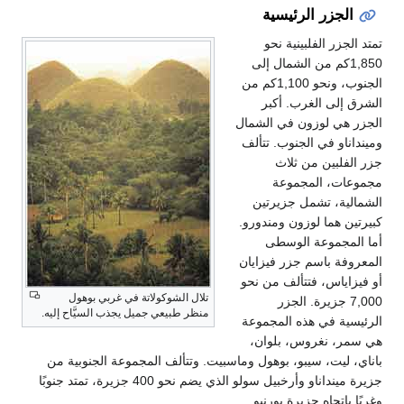
الجزر الرئيسية
تمتد الجزر الفلبينية نحو
1,850كم من الشمال إلى
الجنوب، ونحو 1,100كم من
الشرق إلى الغرب. أكبر
الجزر هي لوزون في الشمال
ومينداناو في الجنوب. تتألف
جزر الفلبين من ثلاث
مجموعات، المجموعة
الشمالية، تشمل جزيرتين
كبيرتين هما لوزون ومندورو.
أما المجموعة الوسطى
المعروفة باسم جزر فيزايان
أو فيزاياس، فتتألف من نحو
تلال الشوكولاتة في غربي بوهول
7,000 جزيرة. الجزر
منظر طبيعي جميل يجذب السيَّاح إليه.
الرئيسية في هذه المجموعة
هي سمر، نغروس، بلوان،
باناي، ليت، سيبو، بوهول وماسبيت. وتتألف المجموعة الجنوبية من
جزيرة مينداناو وأرخبيل سولو الذي يضم نحو 400 جزيرة، تمتد جنوبًا
وغربًا باتجاه جزيرة بورنيو.