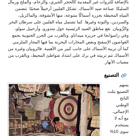
بالإضافة للثروات غير المعدنية كالحجر الجيري، والرخام، والملح ورمال
السليكا. صناعة صيد الأسماك. تشكل الفلبين أرخبيلاً ضخمًا. تتضمن
المياه المحيطة بجزره أسماكًا متنوعة، منها الأنشوفة، والماكريل،
والسردين، والتونة وغيرها. كما تشتمل مياه الفلبين على سرطان البحر
والرُّوبيان. تقع مناطق الصيد الرئيسية حول مندورو، وأرخبيل سولو،
وفي زامبوانجا في جزيرة مينداناو. وبالقرب من الجزر الجنوبية يجمع
الغواصون الإسفنج وبعض المحارات البحرية بما فيها المحار الملزمي.
كما أن تربية الأسماك على جانب كبير من الأهمية. فالروبيان وغيره من
الأسماك تتم تربيته في برك على امتداد شواطئ المحيط، وبالقرب من
مصبات الأنهار.
التصنيع
يسهم
التصنيع بثلث
الناتج
الوطني
الإجمالي،
مع أنه لا
يستخدم
سوى 10%