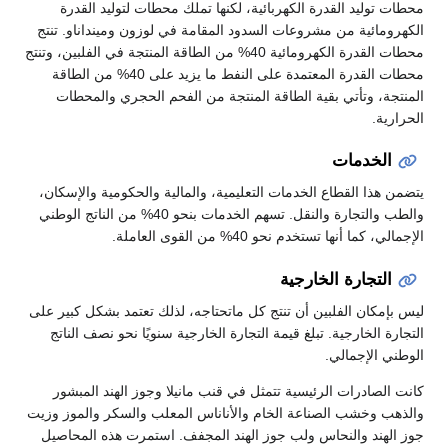
محطات توليد القدرة الكهربائية، لكنها تملك محطات لتوليد القدرة
الكهرومائية من مشروعات السدود المقامة في لوزون ومينداناو. تنتج
محطات القدرة الكهرومائية 40% من الطاقة المنتجة في الفلبين، وتنتج
محطات القدرة المعتمدة على النفط ما يزيد على 40% من الطاقة
المنتجة، وتأتي بقية الطاقة المنتجة من الفحم الحجري والمحطات
الحرارية.
الخدمات
يتضمن هذا القطاع الخدمات التعليمية، والمالية والحكومية والإسكان،
والطب والتجارة والنقل. تسهم الخدمات بنحو 40% من الناتج الوطني
الإجمالي، كما أنها تستخدم نحو 40% من القوى العاملة.
التجارة الخارجية
ليس بإمكان الفلبين أن تنتج كل ماتحتاجه، لذلك تعتمد بشكل كبير على
التجارة الخارجية. تبلغ قيمة التجارة الخارجية سنويًا نحو نصف الناتج
الوطني الإجمالي.
كانت الصادرات الرئيسية تتمثل في قنب مانيلا وجوز الهند المبشور
والذهب وخشب الصناعة الخام والأناناس المعلب والسكر والموز وزيت
جوز الهند والنحاس ولب جوز الهند المجفف. استمرت هذه المحاصيل