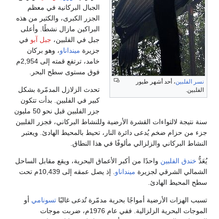
الجبال البركانية في معظم
الجزر الكبرى، والكثير من هذه
البراكين مازال نشطًا. وأعلى
جبل في الفلبين،
جبل آبو
في
جزيرة
مينداناو
، وهو بركان
خامد، ترتفع قمته إلى 2,954م
فوق مستوى سطح البحر.
نسر الفلبين
، أحد أشهر طيور
تحدث الزلازل المدمّرة بشكل
الفلبين.
كبير في الفلبين. بدأت تتكون
جزر الفلبين قبل نحو 50 مليون
سنة نتيجة لالتواءات القشرة الأرضية وللنشاط البركاني، فجزر الفلبين
جزء من حزام ضخم يُدعى دائرة النار، تحيط بالمحيط الهادئ. ويعتبر
النشاط البركاني والزلزالي مألوفًا في هذا النطاق.
يُعَدُّ
خندق الفلبين
واحدًا من أكبر الأعماق البحرية، ويقع مقابل الساحل
الشمالي الشرقي لجزيرة
مينداناو
. إذ يصل عمقه إلى 10,439م تحت
سطح المحيط الهادئ.
تسبب الهزات الأرضية أمواجًا بحرية مدمّرة تُدعى غالبًا
تسونامي
أو
الموجات البحرية الزلزالية. ففي عام 1976م، ضربت موجات