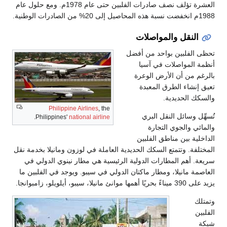
العشرة تؤلف نصف صادرات الفلبين حتى عام 1978م. ومع حلول عام
1988م انخفضت نسبة هذه المحاصيل إلى 20% من الصادرات الوطنية.
النقل والمواصلات
تحظى الفلبين بواحد من أفضل
أنظمة المواصلات في آسيا
بالرغم من أن الأرض الوعرة
تعيق إنشاء الطرق المعبدة
والسكك الحديدية.
Philippine Airlines
, the
تُسهِّل وسائل النقل البري
.
Philippines'
national airline
والمائي والجوي التجارة
الداخلية بين مناطق الفلبين
المختلفة. وتتمتع السكك الحديدية العاملة في لوزون ومانيلا بخدمة نقل
سريعة. أهم المطارات الدولية الرئيسية هي مطار نينوي الدولي في
العاصمة مانيلا، ومطار ماكتان الدولي في سيبو. ويوجد في الفلبين ما
يزيد على 390 ميناءً بحريًا أهمها موانئ مانيلا، سيبو، أيلويلو، زامبوانجا.
وتمتلك
الفلبين
شبكة