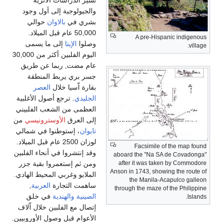
والجيولوجية إلى أول وجود
بشري في
بالاوان
حوالي
50,000 عام قبل الميلاد.
A pre-Hispanic indigenous
وصلوا
الإيتا
إلى ما يسمى
village.
اليوم الفلبين أكثر من 30,000
عام مضت, ربما عن طريق
جسر بري يربط المنطقة
بقارة اّسيا خلال
العصر
الجليدي
. ترجع أصول الأغلبية
العظمى من الشعب الفلبيني
إلى العرق
الأوسترونيسي
من
تايوان
، إستوطنوا في شمالي
لوزان 2500 عام قبل الميلاد.
Facsimile of the map found
وقد إنتشروا في أنحاء الفلبين
aboard the "Na SA de Covadonga"
ومن ثم إستعمروا بقية جزر
after it was taken by Commodore
Anson in 1743, showing the route of
الملايو وغربي المحيط الهادي.
the Manila-Acapulco galleon
ساهمت التجارة
العربية
,
through the maze of the Philippine
الصينية
والهندية
في خلق
Islands.
إتصال مع الفلبين خلال اّلاف
الأعوام قبل وصول الأوروبيين.