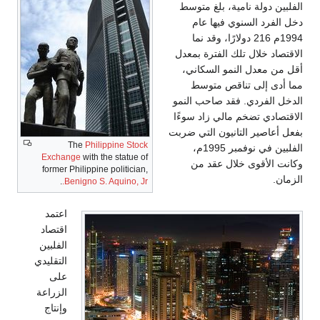
الفلبين دولة نامية، بلغ متوسط
دخل الفرد السنوي فيها عام
1994م 216 دولارًا، وقد نما
الاقتصاد خلال تلك الفترة بمعدل
أقل من معدل النمو السكاني،
مما أدى إلى تناقص متوسط
الدخل الفردي. فقد صاحب النمو
الاقتصادي تضخم مالي زاد سوءًا
بفعل أعاصير التانيون التي ضربت
The
Philippine Stock
الفلبين في نوفمبر 1995م،
Exchange
with the statue of
وكانت الأقوى خلال عقد من
former Philippine politician,
الزمان.
.
Benigno S. Aquino, Jr.
اعتمد
اقتصاد
الفلبين
التقليدي
على
الزراعة
وإنتاج