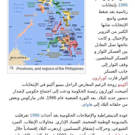
1986
بإنتخابات
رئاسية بعد ضغط
شعبي واسع.
الإنتخابات شابها
الكثير من التزوير
والإحتيال, و كانت
نتائجها تمثل التعادل
بين العسكر الثوار و
العسكر المخلصين.
وقف الثوار إلى
Provinces, and regions of the Philippines.
جانب العسكر
الثوار.فازت
كورازون
أكوينو
زوجة الزعيم المعارض الراحل بنينيو أكينو في الإنتخابات.
أصبحت كورازون رئيسة الحكومة ودعت إلى اجتماع حكومي لإصدار
دستور جديد للبلاد. بعد الثورة الشعبية عام 1986, غادر ماركوس وبعض
من حلفائه البلاد إلى
هاواي
.
عودة الديمقراطية والإصلاحات الحكومية بعد أحداث
1986
تعرقلت
بالمديونية الوطنية الضخمة, الفساد الإداري, محاولات الإنقلاب, التمرد
الشيوعي, وحركات إنشقاق المسلمين. إزدهرت البلاد إقتصادياً خلال
عهد
فيلد راموس
, والذي أنتخب عام 1992. تعرقل التقدم الإقتصادي