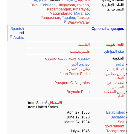
اللغات الرسمية
الفلپينية
,
الإنجليزية
)
Tagalog
(based on
اللغات الإقليمية
,
Ilokano
,
Hiligaynon
,
Cebuano
,
Bikol
المعترف بها
,
Kinaray-a
,
Kapampangan
Maguindanao
,
Maranao
,
Pangasinan
,
Tagalog
,
Tausug
,
[2]
Waray-Waray
Spanish
Optional languages
and
[3]
Arabic
اللغة القومية
الفلپينية
صفة المواطن
فلپيني/فلپينية
الحكومة
جمهورية
وحدية
رئاسية
دستورية
•
الرئيس
نوي‌نوي أكينو
•
نائب الرئيس
نولي ده كاسترو
•
رئيس مجلس
Juan Ponce Enrile
النواب
•
المتحدث في
Prospero C. Nograles
المجلس
•
رئيس المحكمة
Reynato Puno
العليا
1
الاستقلال
from Spain
from United States
April 27, 1565
Established
•
June 12, 1898
Declared
•
March 24, 1934
Self-
•
government
July 4, 1946
Recognized
•