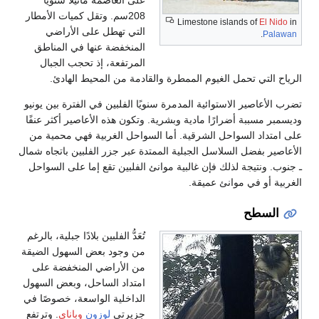
على العاصمة مانيلا سنويًا
208سم. وتقل كميات الأمطار
Limestone islands of
El Nido
in
التي تهطل على الأراضي
.
Palawan
المنخفضة عنها في المناطق
المرتفعة، إذ تحجب الجبال
الرياح التي تحمل الغيوم الممطرة والقادمة من المحيط الهادئ.
تضرب الأعاصير الاستوائية المدمرة سنويًا الفلبين في الفترة بين يونيو
وديسمبر مسببة أضرارًا مادية وبشرية. وتكون هذه الأعاصير أكثر عنفًا
على امتداد السواحل الشرقية. أما السواحل الغربية فهي محمية من
الأعاصير بفضل السلاسل الجبلية الممتدة عبر جزر الفلبين باتجاه شمال
ـ جنوب. ونتيجة لذلك فإن غالبية موانئ الفلبين تقع إما على السواحل
الغربية أو في موانئ عميقة.
السطح
تُعَدُّ الفلبين بلادًا جبلية، بالرغم
من وجود بعض السهول الضيقة
من الأراضي المنخفضة على
امتداد الساحل، وبعض السهول
الداخلية الواسعة، خصوصًا في
جزيرتي
لوزون
وباناي
. وترتفع