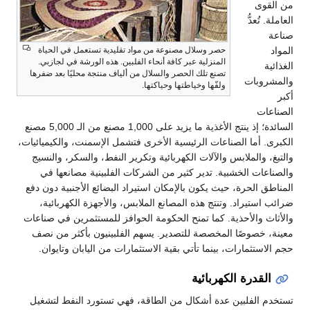
من القوى
العاملة. تُعدُّ
صناعة
المواد
حصر وسلال مصنوعة من مواد تقليدية تستعمل في الحياة
المنزلية عبر كافة أنحاء الفلبين. هذه الورشة في لجازبي.
الغذائية
تصنع تلك الحصر والسلال من ألياف منتجة محليًا بعد ضفرها
والمشروبات
ولفّها وخياطتها وحياكتها.
أكبر
الصناعات
السائدة؛ إذ ينتج الأغذية ما يزيد على 1,000 مصنع من الـ 5,000 مصنع
الكبرى. أما الصناعات الرئيسية الأخرى فتشمل الإسمنت، والكيميائيات،
والتبغ، والملابس والآلات الكهربائية وتكرير النفط، والسكر، والنسيج
والصناعات الخشبية. تدير كثير من الشركات الفلبينية مصانعها في
المناطق الحرة، حيث يكون بالإمكان استيراد البضائع الأجنبية دون دفع
ضرائب استيراد. وتنتج هذه المصانع الملابس، والأجهزة الكهربائية،
والأثاث والأحذية. كما تمنح الحكومة الحوافز للمستثمرين في صناعات
معينة، خصوصًا المخصصة للتصدير. يسهم الفلبينيون بأكثر من نصف
حجم الاستثمارات، بينما تأتي بقية الاستثمارات من اليابان وتايوان.
القدرة الكهربائية
تستخدم الفلبين عدة أشكال من الطاقة، فهي تستورد النفط لتشغيل