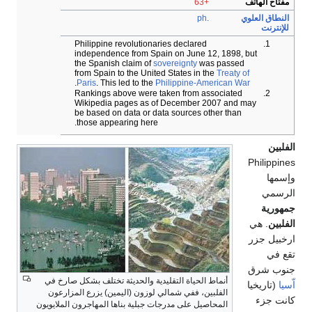
مفتاح الهاتف
+63
النطاق العلوي
.ph
للإنترنت
Philippine revolutionaries declared
independence from Spain on June 12, 1898, but
the Spanish claim of
sovereignty
was passed
from Spain to the United States in the
Treaty of
.
Paris
. This led to the
Philippine-American War
Rankings above were taken from associated
Wikipedia pages as of December 2007 and may
be based on data or data sources other than
those appearing here.
الفلبين
Philippines
وإسمها
الرسمي
جمهورية
الفلبين
. هي
ارخبيل جزر
تقع في
جنوب شرق
أنماط الحياة التقليدية والحديثة تختلف بشكل صارخ في
اّسيا
(تاريخيا
الفلبين، ففي شمالي لوزون (اليمين) يزرع المزارعون
كانت جزء
المحاصيل على مدرجات جبلية بناها المهاجرون الملايويون