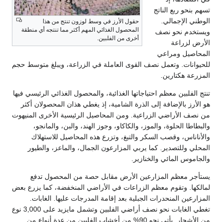
تسهم بنحو ربع الناتج
الوطني الإجمالي.
حقول الأرز في وسط لوزون تنتج من هذا
المحصول الغذائي المهم أكثر مما تنتجه أي منطقة
ويستخدم نحو نصف
أخرى من الفلبين.
الأرض لزراعة
المحاصيل ومراعي
للحيوانات. وتعمل نصف القوى العاملة في الزراعة، ويبلغ متوسط حجم
المزرعة هكتارين.
تنتج الفلبين معظم احتياجاتها الغذائية، والمحصول الغذائي الرئيسي فيها
هو الأرز بالإضافة إلى الذرة الشامية، إذ يغطي هذان المحصولان أكثر
من نصف الأراضي الزراعية. ومن المحاصيل الرئيسية الأخرى المنيهوت
والبطاطا الحلوة، والموز، والكاكاو، وجوز الهند، والبن، والمانجو،
والأناناس، وقصب السكر والتبغ، وتزرع هذه المحاصيل للاستهلاك
المحلي وللتصدير. كما يربي المزارعون الجمال، والماعز، والطيور
والجاموس المائي والخنازير.
يستأجر معظم المزارعين الأرض مقابل حصة من المحصول تدفع
لمالكها. وتقوم معظم الزراعات في الأراضي المنخفضة، كما يزرع بعض
المزارعين المنحدرات الجبلية بعد إقامة المدرجات عليها. الغابات.
تغطي الغابات نحو نصف أراضي الفلبين وتشمل مايزيد على 3,000 نوع
من الأشجار. يأتي نحو 90% من أخشاب الفلبين من عدة أنواع من