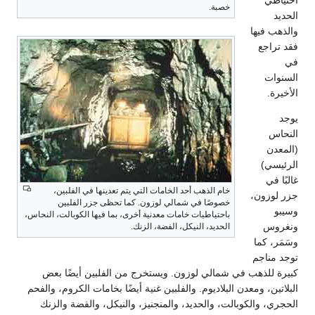
احتياطي
خصبة.
الحديد
والذهب فيها
فقد تراجع
في
السنوات
الأخيرة.
يوجد
النحاس
(المعدن
الرئيسي)
غالبًا في
خام الذهب أحد الخامات التي يتم تعدينها في الفلبين،
جزر لوزون،
خصوصًا في شمالي لوزون. كما تحظى جزر الفلبين
وسيبو
باحتياطيات خامات معدنية أخرى، بما فيها الكوبالت، النحاس،
ونغروس
الحديد، النيكل، الفضة، الزنك.
وسَمَر، كما
توجد مناجم
كبيرة للذهب في شمالي لوزون. ويستخرج من الفلبين أيضًا بعض
البلاتين، ومعدن البلاديوم. والفلبين غنية أيضًا بخامات الكروم، والفحم
الحجري، والكوبالت، والحديد، والمنجنيز، والنيكل، والفضة والزنك