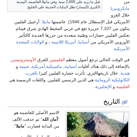
من
قبل ما يزيد على 2,000 سنة. وفي مانيلا العاصمة، المدينة
الكبرى (اليسار) تطل البنايات الحديثة على الخليج.
مايكرونيزيا
خلال الغزو
الأمريكي قبل الإستقلال عام 1946). عاصمتها
مانيلا
. أرخبيل الفلبين
يتكون من 7,107 جزيرة تقع في غربي المحيط الهادي شرق فيتنام.
تعكس الفلبين حضارات وطنية متعددة من جزرها العديدة كالتأثير
الأوروبي الأمريكي من
أسبانيا
,
أمريكا اللاتينية
، و
الولايات المتحدة
الأمريكية
.
في الوقت الحالي ترجع أصول معظم
الفلبينيين
للعرق
الأوسترونيسي
.
بالإضافة إلى ذلك هناك أقليات
أسبانية
,
مكسيكية
,
أمريكية
,
صينية
و
هندية
. خلال تاريخهاالثري, تأثرت حضارة الفلبين كثيرا
بالغرب
.
الكاثوليكية الرومانية
هي الدين الرسمي للفلبين, واللغات الرسمية هي
الفلبينية
و
الإنجليزية
.
التاريخ
الاسم الأصلي للعاصمة هو
"
أمان الله
" ثم حذفت الألف
من البداية فصارت "
مانيلا
".
تشير الدراسات الأثرية