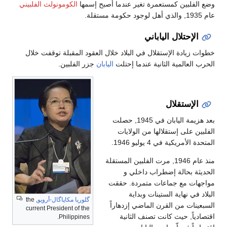
وضع الفلبين كمستعمرة تغير عندما أصبح إسمها
الكومونولث الفلبيني
عام 1935, والذي أهل لوجود حكومة مستقلة.
الإحتلال الياباني
خطوات زيادة الإستقلال في البلاد خلال العقود المقبلة توقفت خلال
الحرب العالمية الثانية عندما إحتلت
اليابان
جزر الفلبين.
الإستقلال
بعد هزيمة اليابان في 1945, حصلت
الفلبين على إستقلالها من الولايات
المتحدة الأمريكية في 4 يوليو 1946.
منذ عام 1946, مرت الفلبين المستقلة
الحديثة بحالة إضطراب داخلي و
مواجهات مع جماعات متمردة. حققت
البلاد في نهاية الستينات وبداية
گلوريا مكاپاگال-أرويو
, the
السبعينات من القرن الماضي إزدهاراً
current President of the
اقتصادياً, حيث كانت تصنف الثانية
Philippines.