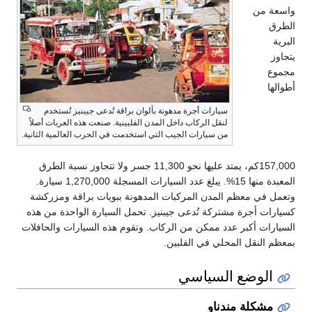
واسعة من
الطرق
البرية
يتجاوز
مجموع
أطوالها
سيارات أجرة مدهونة بألوان براقة تُدعى جيبنيز تُستخدم
لنقل الركاب داخل المدن الفلبينية. صنعت هذه العربات أصلاً
من سيارات الجيب التي استخدمت في الحرب العالمية الثانية.
157,000كم، يمتد عليها نحو 11,300 جسر ولا تتجاوز نسبة الطرق
المعبدة منها 15%. يبلغ عدد السيارات المسجلة 1,270,000 سيارة.
وتعمل في معظم المدن المركبات المدهونة ببويات براقة ومزركشة
كسيارات أجرة مشتركة تُدعى جيبنيز. تحمل السيارة الواحدة من هذه
السيارات أكبر عدد ممكن من الركاب. وتقوم هذه السيارات والحافلات
بمعظم النقل المحلي في الفلبين.
الوضع السياسي
مشكلة مندناو