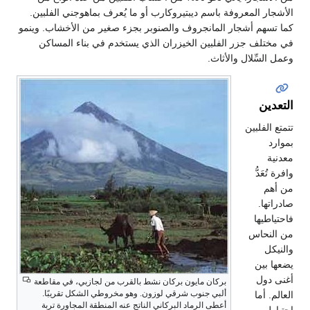
الأشجار المعروفة باسم ديبتيروكارب أو ما يُعرف بماهوجني الفلبين.
كما تسهم أشجار المانجروف والصنوبر بجزء صغير من الأخشاب. وينمو
في مختلف جزر الفلبين الخيزران الذي يستخدم في بناء المساكن
وعمل السِّلال والأثاث.
التعدين
تتمتع الفلبين
بموارد
معدنية
وافرة تُعَدُّ
من أهم
صادراتها.
فاحتياطيها
من النحاس
والنيكل
يضعها بين
أغنى دول
بركان مايون بركان نشط بالقرب من لجازبي، في مقاطعة
ألبي جنوب شرقي لوزون. وهو مخروطي الشكل تقريبًا.
العالم. أما
أعطى الرماد البركاني الناتج عنه المنطقة المجاورة تربة