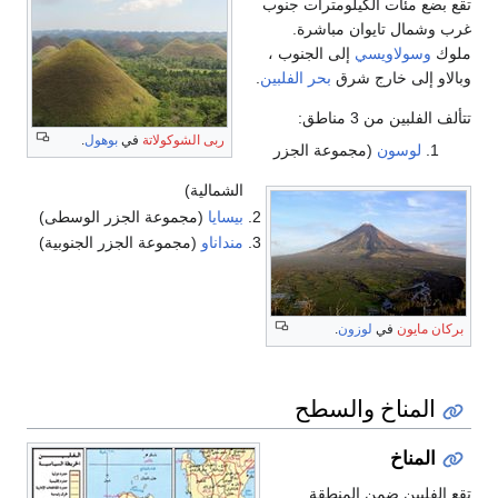
تقع بضع مئات الكيلومترات جنوب
غرب وشمال تايوان مباشرة.
ملوك
وسولاويسي
إلى الجنوب ،
وبالاو إلى خارج شرق
بحر الفلبين
.
تتألف الفلبين من 3 مناطق:
ربى الشوكولاتة
في
بوهول
.
لوسون
(مجموعة الجزر
الشمالية)
بيسايا
(مجموعة الجزر الوسطى)
منداناو
(مجموعة الجزر الجنوبية)
بركان مايون
في
لوزون
.
المناخ والسطح
المناخ
تقع الفلبين ضمن المنطقة