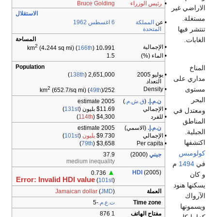
•
رئيس الوزراء
Bruce Golding
الاراضي غير
الاستقلال
مستغلة.
• عن
المملكة
6 اغسطس
1962
تنتشر فيها
المتحدة
الغابات.
المساحة
2
• الإجمالية
(4،244 sq mi) (
166th
)
10،991 km
• الماء (%)
1.5
Population
المناخ
• يوليو 2005
2,651,000 (
138th
)
مداري على
التعداد
مستوى
2
• Density
(652.7/sq mi) (
49th
)
252/km
البحر
ن.م.إ.
(
ق.ش.م.
)
2005 estimate
• الإجمالي
$11.69 بليون (
131st
)
ومعتدل في
• للفرد
$4,300 (
114th
)
المناطق
ن.م.إ.
(الاسمي)
2005 estimate
الجبلية.
• الإجمالي
$9.730
بليون
(
101st
)
اكتشفها
)
79th
$3,658 (
• Per capita
كولومبس
جيني
(2000)
37.9
medium inequality
في
1494
م
▲
HDI
(2005)
0.736
و كان
Error: Invalid HDI value
(
101st
)
يسكنها هنود
العملة
)
JMD
(
Jamaican dollar
الآرواك
Time zone
ت.ع.م.
-5
ويسمونها
مفتاح الهاتف
1 876