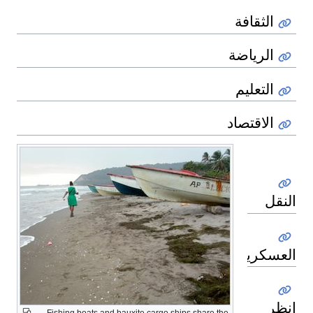
الثقافة
الرياضة
التعليم
الاقتصاد
النقل
العسكرية
انظر
Fishing boats and bauxite cargo ships share the