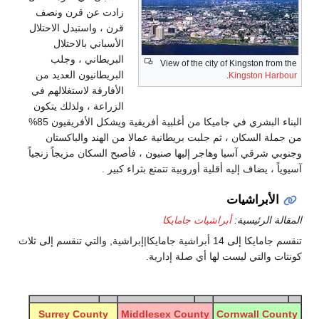
زادت عن قرن ونصف
قرن ، واستبدل الاحتلال
الأسباني بالاحتلال
البريطاني ، وجلب
View of the city of Kingston from the
البريطانيون العديد من
.
Kingston Harbour
الأفارقة لاستغلالهم في
الزراعة ، ولذلك يتكون
البناء البشري في جاميكا من أغلبية أفريقية ويشكل الأفريقيون 85%
من جملة السكان ، ثم جلبت بريطانية عمالا من الهند والباكستان
وجنوبي شرقي آسيا وهاجر إليها صنيون ، فأصبح السكان مزيجاً زنجياً
آسيوياً ، يضاف إليه أقلية أوروبية تتمتع بثراء كبير .
الأبراشيات
المقالة الرئيسية:
أبراشيات جامايكا
تنقسم جامايكا إلى 14 أبراشية جامايكا|إبراشية, والتي تنقسم إلى ثلاث
كونتات والتي ليست لها أي صلة إدارية.
Surrey County
Middlesex County
Cornwall County