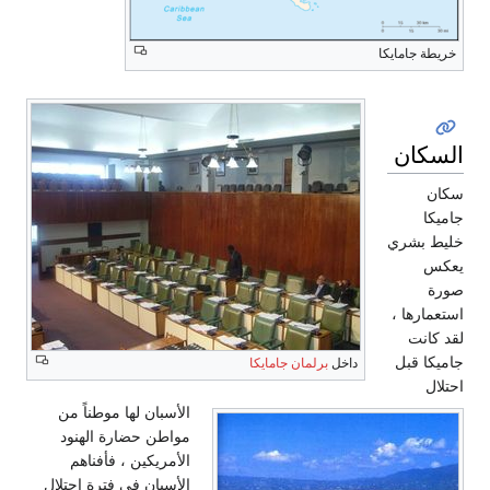
خريطة جامايكا
الجغرافيا
السكان
سكان
جاميكا
خليط بشري
يعكس
صورة
استعمارها ،
لقد كانت
جاميكا قبل
داخل
برلمان جامايكا
احتلال
الأسبان لها موطناً من
مواطن حضارة الهنود
الأمريكين ، فأفناهم
الأسبان في فترة احتلال