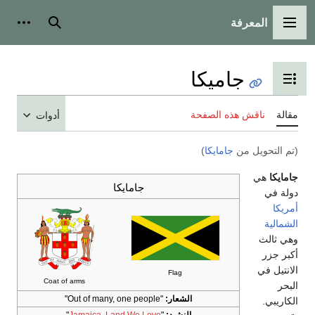
المعرفة
القائمة الرئيسية
بحث
أدوات
جاميكا
تبديل عرض جدول المحتويات
مقالة
ناقش هذه الصفحة
أدوات
(تم التحويل من
جامايكا
)
جامايكا
هي
جامايكا
دولة في
أمريكا
الشمالية
وهي ثالث
أكبر جزر
الانتيل في
Flag
Coat of arms
البحر
الشعار:
"Out of many, one people"
الكاريبي.