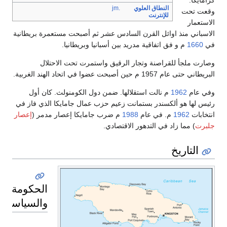
كزامايكا.
النطاق العلوي
.jm
وقعت تحت
للإنترنت
الاستعمار
الاسباني منذ اوائل القرن السادس عشر ثم أصبحت مستعمرة بريطانية
في
1660
م و فق اتفاقية مدريد بين أسبانيا وبريطانيا.
وصارت ملجأ للقراصنة وتجار الرقيق واستمرت تحت الاحتلال
البريطاني حتى عام 1957 م حين أصبحت عضوا في اتحاد الهند الغربية.
وفي عام
1962
م نالت استقلالها. ضمن دول الكومنولث. كان أول
رئيس لها هو ألكسندر بستمانت زعيم حزب عمال جامايكا الذي فاز في
انتخابات
1962
م. في عام
1988
م ضرب جامايكا إعصار مدمر (
إعصار
جلبرت
) مما زاد في التدهور الاقتصادي.
التاريخ
الحكومة
والسياسة