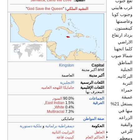
النشيد:
"
Jamaica, Land We Love
"
تقع جنوب
غرب هاييتي
النشيد الملكي
:
"
God Save the Queen
"
وجنوب كوبا
وعاصمتها
كينغستون.
يزداد ارتفاع
الاراضي
كلما اتجهنا
شمالا صوب
المناطق
Kingston
Capital
الجبلية
and أكبر مدينة
أكبر مدينة
العاصمة
البركانيه.
اللغات الرسمية
الانجليزية
التربة
اللغات الإقليمية
جامايكا اللهجه العاميه
حمراء
المعترف بها
عميقة
الجماعات
90.0%
السود
,
العرقية
1.5%
East Indian
,
يستغل 21%
,
White
0.4%
منها في
Multiracial
7.3%
الزراعه
صفة المواطن
جامايكى
والبقية
الحكومة
ديمقراطية برلمانية
و
ملكية دستورية
للرعي
•
العاهل
اليزابيث الثانية
•
الحاكم العام
كينيث قاعة
ومعظم