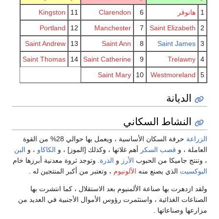
1
هانوفر
6
Clarendon
11
Kingston
Portland
12
Manchester
7
Saint Elizabeth
2
Saint Andrew
13
Saint Ann
8
Saint James
3
Saint Thomas
14
Saint Catherine
9
Trelawny
4
Saint Mary
10
Westmoreland
5
الديانة
النشاط السكاني
الزراعة
حرفة السكان الأساسية ، ويعمل بها حوالي 28% من القوة
العاملة ، و
قصب السكر
أهم غلاتها ، وكذلك [الموز] ، و
الكاكاو
، و
البن
، وتنتج جاميكا من الحبوب
الأرز
و
الذرة
. وتوجد ثروة معدنية أبرزها خام
البوكسيت
الذي يصنع منه
الألونيوم
، وتعتبر من أكبر المنتجين له .
ولقد ازدهرت بها صناعة الألمنيوم بعد الاستقلال ، كما انتشرت بها
الصناعات الغذائية ، واستثمرت رؤوس الأموال الأجنبية في العديد من
مزارعها وصناعاتها .