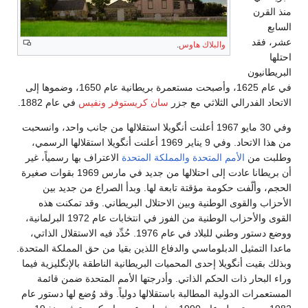
وضموها إلى
سحبت
ي،
ير
196 بقوات صغيرة
197 البرلمانية،
تي،
حدة.
يما
عام