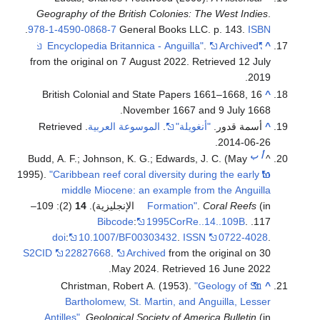
.
9
f
Bu
199
(2): 109–
S2