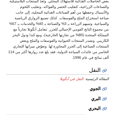
ية
والسياحية. وتسهم الزراعة بـ 3% والصناعة بـ 40% والخدمات بـ 57%
ائدات السياحة الدولية، فقد بلغ عدد زوارها أكثر من 114