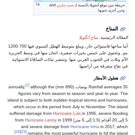
توائي حار، ويبلغ متوسط الهطل السنوي فيها 700-1200
يرة
ية
isla
w
su