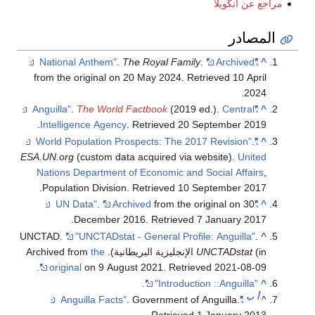
ES
UN