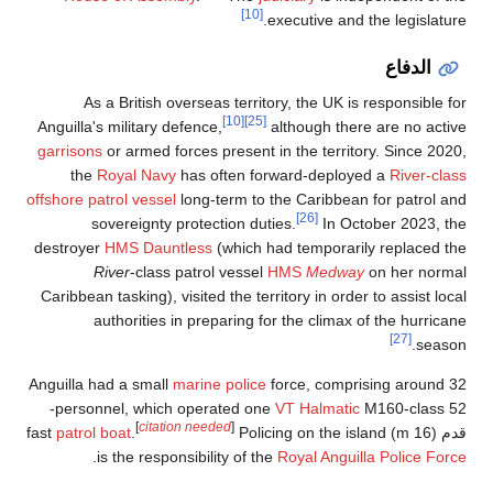
Ang
ga
offs
de
Ca
Ang
M160-class 52-