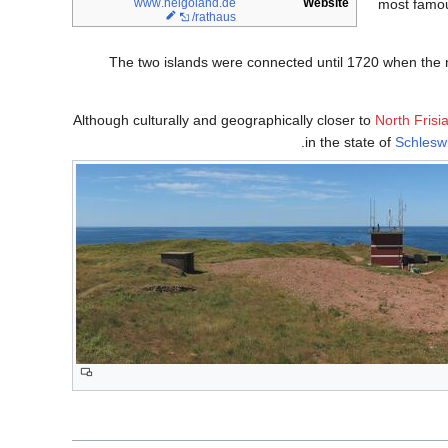
most famou
www
.helgoland
.de
Website
/rathaus
The two islands were connected until 1720 when the 
Although culturally and geographically closer to
North Frisi
in the state of
Schleswi