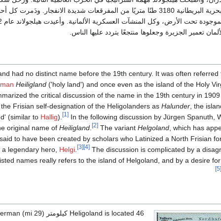
عام 1947، وفجَّرت البحرية البريطانية 3180 طنًا متريًا من المفرقعات شديدة الانفجار. ودَمرت ك
الألمان تعمير الجزيرة وجعلوها منتجعًا يتردد عليها الناس.
and had no distinct name before the 19th century. It was often referred 
rman
Heiligland
('holy land') and once even as the island of the Holy Vi
arized the critical discussion of the name in the 19th century in 1909 w
the Frisian self-designation of the Heligolanders as
Halunder
, the isl
[1]
d' (similar to
Hallig
).
In the following discussion by Jürgen Spanuth, 
[2]
e original name of
Heiligland
.
The variant
Helgoland
, which has appe
s said to have been created by scholars who Latinized a North Frisian f
[3]
[4]
to a legendary hero,
Helgi
.
The discussion is complicated by a disag
listed names really refers to the island of Helgoland, and by a desire for t
[5
Heligoland is located 46