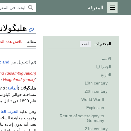
المعرفة
القائمة الرئيسية
هليگولان
مقالة
ناقش هذه ال
المحتويات
أخف
الاسم
(تم التحويل من
oland
الجغرافيا
nd (disambiguation)
التاريخ
ee
Helgoland (book)
"Helgoland" redirects here. For the underwater laboratory habitat, see
19th century
هـِليگولاند
(
ألمانية
:
and
20th century
World War II
عام 1890 في تبادل مع
Explosion
وفي بداية
الحرب العال
Return of sovereignty to
Germany
بعد، أنه بدون إعادة بن
21st century
للسلطة، أعيد بناء الج