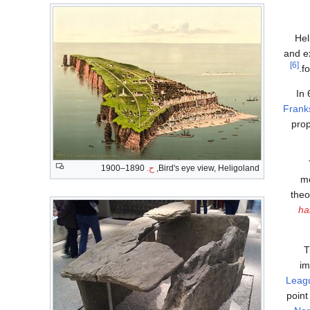
Hel
and e
[6]
.
f
In
Frank
prop
Bird's eye view, Heligoland,
ح.
1890–1900
m
theo
hal
T
im
Leag
point