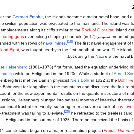
er the
German Empire
, the islands became a major naval base, and d
he civilian population was evacuated to the mainland. The island was for
emplacements along its cliffs similar to the
Rock of Gibraltar
. Island d
-سنتيمتر (17 in)
overlooking shipping channels
pearing guns
[18]
ended with ten rows of
naval mines
.
The first naval engagement of t
land Bight
, was fought nearby in the first month of the war. The island
but during the
Nazi
era the naval b
er Heisenberg
(1901–1976) first formulated the equation underlying h
chanics
while on Heligoland in the 1920s. While a student of
Arnold So
enberg first met the Danish physicist
Niels Bohr
in 1922 at the
Bohr Fes
 Bohr went for long hikes in the mountains and discussed the failure of 
count for the new experimental results on the quantum structure of mat
cussions, Heisenberg plunged into several months of intensive theoreti
continual frustration. Finally, suffering from a severe attack of
hay fever
[20]
 treatment was failing to alleviate,
he retreated to the treeless (and 
Heligoland in the summer of 1925. There he conceived the basis of
37, construction began on a major reclamation project (
Project Humme