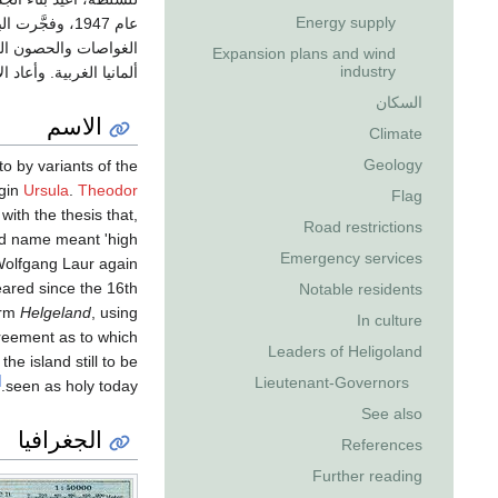
Energy supply
Expansion plans and wind
industry
ألمانيا الغربية. وأعاد 
السكان
الاسم
Climate
Geology
to by variants of the
rgin
Ursula
.
Theodor
Flag
ith the thesis that,
Road restrictions
and name meant 'high
Emergency services
Wolfgang Laur again
ared since the 16th
Notable residents
orm
Helgeland
, using
In culture
reement as to which
Leaders of Heligoland
he island still to be
]
Lieutenant-Governors
seen as holy today.
See also
الجغرافيا
References
Further reading