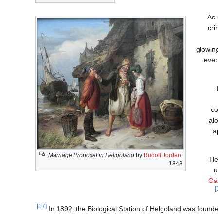
As 
cri
glowing
ever
co
alo
a
Marriage Proposal in Heligoland
by
Rudolf Jordan
,
He
1843
u
Gä
[17]
In 1892, the Biological Station of Helgoland was found