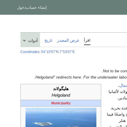
إنشاء حساب
دخول
اقرأ
عرض المصدر
تاريخ
أدوات
Coordinates
:
54°10′57″N
7°53′07″E
.
Not to be co
.
شمال
،
هليگولاند
طانيا عن هلجولاند لألمانيا
Helgoland
يادين.
Municipality
اعدة بحرية.
وأصبح واضحًا فيما
 هتلر
ان الجزيرة