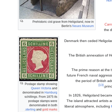
No
Prehistoric cist grave from Heligoland, now in
Carr
Berlin's
Neues Museum
the 
Denmark then ceded Heligola
The British annexation of H
The prime reason at the ti
future French naval aggress
the period of British ad
Postage stamp showing
[13]
prin
Queen Victoria
and
denominated in
Hamburg
In 1826, Heligoland became
schillings. From 1875 its
The island attracted artists
postage stamps were
denominated in both
liberal atmosphere, including
.
sterling
and
gold marks