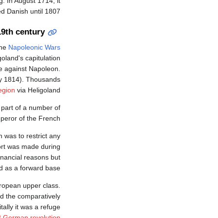
. In August 1714, it
 Danish until 1807.
19th century
the
Napoleonic Wars
land's capitulation
e against Napoleon.
y 1814). Thousands
egion
via Heligoland.
part of a number of
mperor of the French.
n was to restrict any
fort was made during
financial reasons but
 as a forward base.
uropean upper class.
ed the comparatively
itally it was a refuge
 German revolution