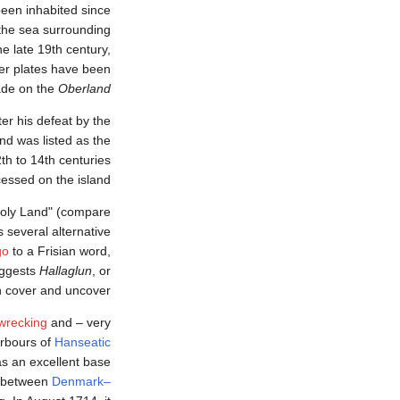
een inhabited since
the sea surrounding
he late 19th century,
er plates have been
made on the
Oberland
ter his defeat by the
and was listed as the
2th to 14th centuries
essed on the island.
Holy Land" (compare
s several alternative
go
to a Frisian word,
ggests
Hallaglun
, or
h cover and uncover".
wrecking
and – very
arbours of
Hanseatic
as an excellent base
s between
Denmark–