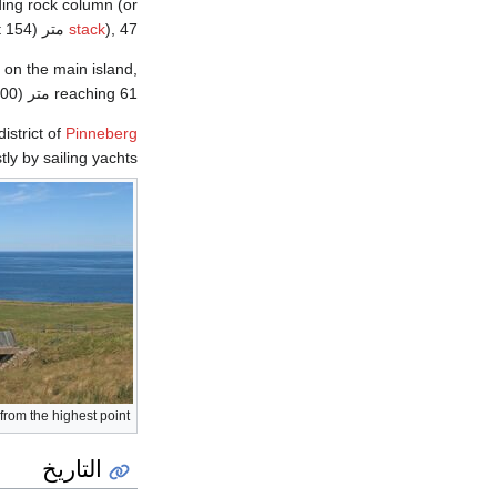
ding rock column (or
), 47 متر (154 ft) high, found northwest of the island proper.
stack
s on the main island,
reaching 61 متر (200 ft) above sea level.
district of
Pinneberg
y by sailing yachts.
rom the highest point
التاريخ