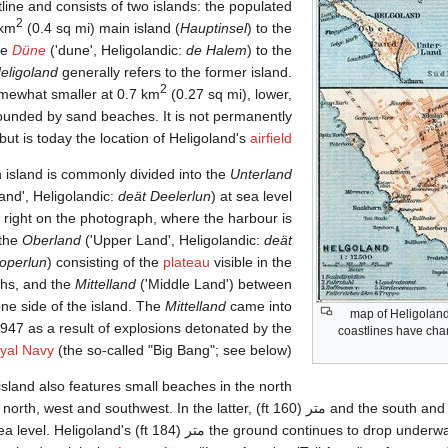
line and consists of two islands: the populated
2
 km
(0.4 sq mi) main island (
Hauptinsel
) to the
he
Düne
('dune', Heligolandic:
de Halem
) to the
eligoland
generally refers to the former island.
2
mewhat smaller at 0.7 km
(0.27 sq mi), lower,
ounded by sand beaches. It is not permanently
 but is today the location of Heligoland's
airfield
 island is commonly divided into the
Unterland
and', Heligolandic:
deät Deelerlun
) at sea level
e right on the photograph, where the harbour is
 the
Oberland
('Upper Land', Heligolandic:
deät
operlun
) consisting of the
plateau
visible in the
hs, and the
Mittelland
('Middle Land') between
ne side of the island. The
Mittelland
came into
1910 map of Heligola
1947 as a result of explosions detonated by the
coastlines have ch
oyal Navy
(the so-called "Big Bang"; see below).
sland also features small beaches in the north
and the south and drops to the sea 50 متر (160 h, west and southwest. In the latter
the ground continues to drop underwater to a depth of 56 متر (184 land's