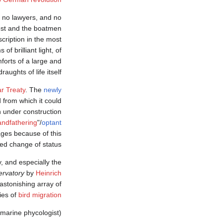
, no lawyers, and no
onest and the boatmen
cription in the most
 brilliant light, of
forts of a large and
ughts of life itself."
r Treaty
. The
newly
 from which it could
n under construction
andfathering
"/
optant
ages because of this
ed change of status.
y, and especially the
ervatory
by
Heinrich
astonishing array of
ies of
bird migration
marine phycologist).