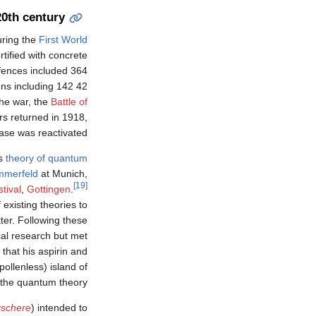
20th century
uring the
First World
tified with concrete
efences included 364
mounted guns including 142 42
he war, the
Battle of
ers returned in 1918,
ase was reactivated.
is
theory of quantum
mmerfeld
at Munich,
[19]
tival
,
Gottingen
.
existing theories to
ter. Following these
cal research but met
that his aspirin and
pollenless) island of
 the quantum theory.
rschere
) intended to