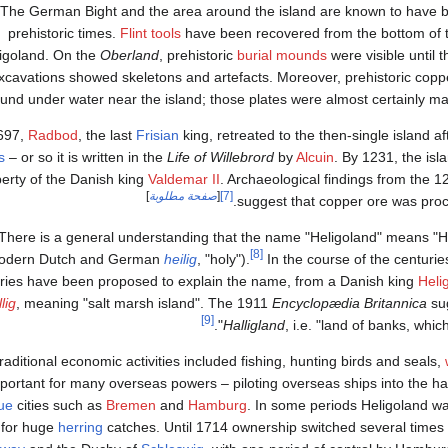
The German Bight and the area around the island are known to have b
prehistoric times.
Flint tools
have been recovered from the bottom of 
igoland. On the
Oberland
, prehistoric
burial mounds
were visible until t
xcavations showed skeletons and artefacts. Moreover, prehistoric copp
ound under water near the island; those plates were almost certainly 
 697,
Radbod
, the last
Frisian
king, retreated to the then-single island af
s
– or so it is written in the
Life of Willebrord
by
Alcuin
. By 1231, the isl
erty of the Danish king
Valdemar II
. Archaeological findings from the 1
[7]
[
صفحة مطلوبة
]
suggest that copper ore was proc
There is a general understanding that the name "Heligoland" means "
[8]
odern Dutch and German
heilig
, "holy").
In the course of the centurie
ries have been proposed to explain the name, from a Danish king
Heli
lig
, meaning "salt marsh island". The 1911
Encyclopædia Britannica
su
[9]
Halligland
, i.e. "land of banks, whic
raditional economic activities included fishing, hunting birds and seals,
portant for many overseas powers – piloting overseas ships into the h
ue
cities such as
Bremen
and
Hamburg
. In some periods Heligoland w
 for huge
herring
catches. Until 1714 ownership switched several time