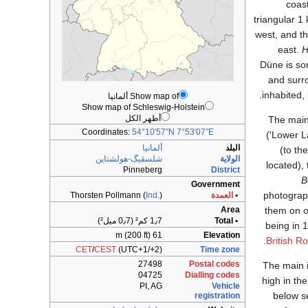
coast
triangular 1
west, and t
east.
H
Düne
is so
and surr
.
inhabited,
Show map of ألمانيا
Show map of Schleswig-Holstein
أظهر الكل
The main
Coordinates:
54°10′57″N
7°53′07″E
('Lower L
البلد
ألمانيا
(to th
الولاية
شلسڤيگ-هولشتاين
located),
Pinneberg
District
B
Government
photograp
•
العمدة
)
Ind.
Thorsten Pollmann (
them on o
Area
• Total
1٫7 كم² (0٫7 ميل²)
being in 
61 m (200 ft)
Elevation
British R
CET
/
CEST
(UTC+1/+2)
Time zone
27498
Postal codes
The main i
04725
Dialling codes
ft) high in the nort,
PI, AG
Vehicle
ft) below sea level. Heligo
registration