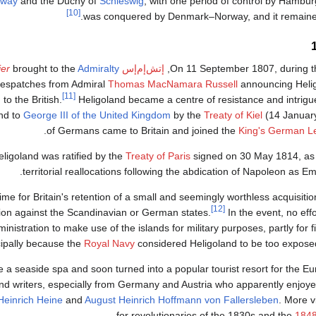
rway
and the Duchy of
Schleswig
, with one period of control by Hamburg
[10]
was conquered by Denmark–Norway, and it remained
On 11 September 1807, during 
,
إتش‌إم‌إس
Admiralty
brought to the
ier
despatches from Admiral
Thomas MacNamara Russell
announcing Heligo
[11]
to the British.
Heligoland became a centre of resistance and intrigu
nd to
George III of the United Kingdom
by the
Treaty of Kiel
(14 Januar
of Germans came to Britain and joined the
King's German L
eligoland was ratified by the
Treaty of Paris
signed on 30 May 1814, as 
territorial reallocations following the abdication of Napoleon as E
me for Britain's retention of a small and seemingly worthless acquisitio
[12]
ion against the Scandinavian or German states.
In the event, no ef
ministration to make use of the islands for military purposes, partly for 
cipally because the
Royal Navy
considered Heligoland to be too exposed
 a seaside spa and soon turned into a popular tourist resort for the E
 and writers, especially from Germany and Austria who apparently enjoy
Heinrich Heine
and
August Heinrich Hoffmann von Fallersleben
. More v
.
for revolutionaries of the 1830s and the
1848