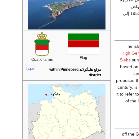
ل أحواض
الغواصات والحصون الموجودة تحت الأرض، وكل المنشآت العسكرية الألمانية. وأعيدت هيلجولاند عام 1952 إلى
The isl
High Ge
Flag
Coat of arms
Siebs
summ
based on 
أظهر
موقع هليگولاند within Pinneberg
lan
district
proposed th
century, i
it to refer 
هليگولاند
of the 
 كيلومتر (29 mi) off the German