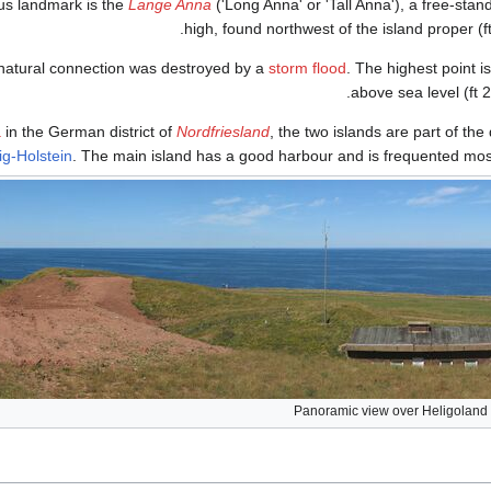
s landmark is the
Lange Anna
('Long Anna' or 'Tall Anna'), a free-stan
natural connection was destroyed by a
storm flood
. The highest point i
a
in the German district of
Nordfriesland
, the two islands are part of the 
g-Holstein
. The main island has a good harbour and is frequented mostl
Panoramic view over Heligoland f