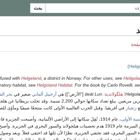
بحث
د
صفحة
)
Helig
nfused with
Helgeland
, a district in Norway. For other uses, see
Heligola
Helgoland Habitat
. For the book by Carlo Rovelli, s
Helgol
؛
هلگولاندية
:
deät Lun
["الأرض"]) هي
أرخبيل
ألماني
صغير في
بحر ال
مساحته حوالي كيلومترين مربعين. يبلغ تعداد سكانها حوالي 2,200 نسمة. وقد تخلت بري
زنجبار
في أفريقيا. وقبل الحرب العالمية الأولى كانت منتجعًا صيفيًا ومأوًى للص
مية الأولى
، عام 1914، نُقِلَ سكانها إلى الأراضي الألمانية، وأصبحت الجزيرة ق
وقررت معاهدة السلام المبرمة عام 1919 هدم تحصينات هيلجولاند والسور البحري في الجزيرة. 
اء السور البحري، فقد تختفي الجزيرة، نظرًا لأن ثلثها قد اختفى فعلاً. وبعد وصول
دران، وأصبحت هيلجولاند مهمة استراتيجيًا في الحرب العالمية الثانية. ورحّل سك