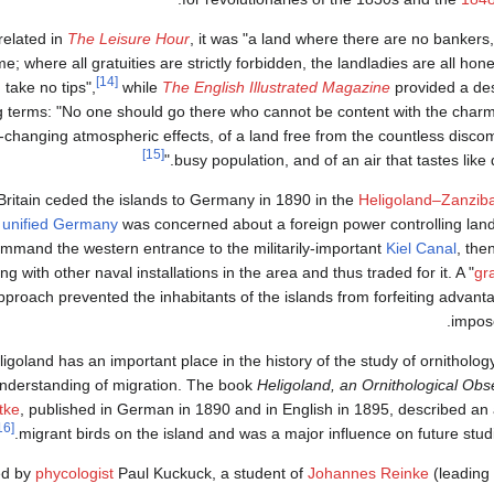
related in
The Leisure Hour
, it was "a land where there are no bankers
me; where all gratuities are strictly forbidden, the landladies are all h
[14]
take no tips",
while
The English Illustrated Magazine
provided a des
 terms: "No one should go there who cannot be content with the charms of
-changing atmospheric effects, of a land free from the countless discom
[15]
busy population, and of an air that tastes like dra
Britain ceded the islands to Germany in 1890 in the
Heligoland–Zanziba
unified Germany
was concerned about a foreign power controlling land
mmand the western entrance to the militarily-important
Kiel Canal
, the
ng with other naval installations in the area and thus traded for it. A "
gr
pproach prevented the inhabitants of the islands from forfeiting advant
impos
ligoland has an important place in the history of the study of ornitholog
nderstanding of migration. The book
Heligoland, an Ornithological Obs
tke
, published in German in 1890 and in English in 1895, described an 
[16]
.
migrant birds on the island and was a major influence on future stud
ed by
phycologist
Paul Kuckuck, a student of
Johannes Reinke
(leading 