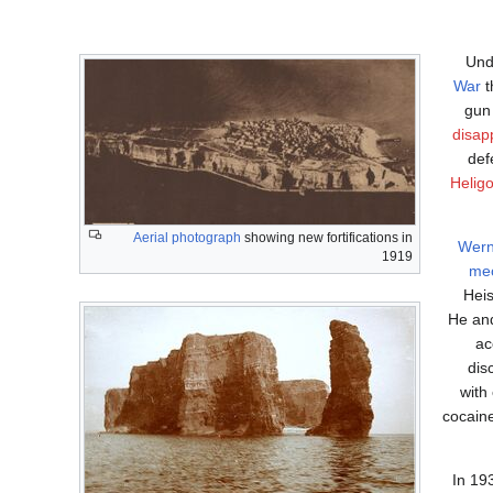
Und
War
t
gun 
disap
def
Heligo
Aerial photograph
showing new fortifications in
Wern
1919
me
Heis
He and
ac
dis
with 
cocaine
In 19