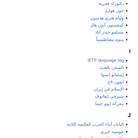
دكتوراه فخرية
جون هوارد
وليام هنري هدسون
كينغستون أبون هال
مسلمو حيدر آباد
منوم مغناطيسياً
I
IETF language tag
الشحن بالحث
إيمليانو إنسوا
آيفون 4ج
الإسلام في إيران
سيرجي إيفانوف
معركة إيوو جيما
J
اليابان أثناء الحرب العالمية الثانية
خوسيه خـِري