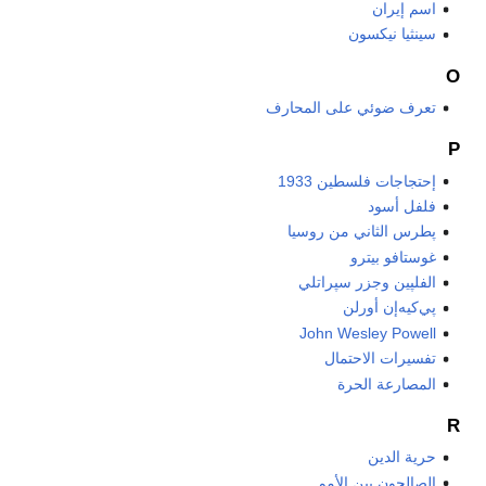
اسم إيران
سينثيا نيكسون
O
تعرف ضوئي على المحارف
P
إحتجاجات فلسطين 1933
فلفل أسود
پطرس الثاني من روسيا
غوستافو بيترو
الفلپين وجزر سپراتلي
پي‌كيه‌إن أورلن
John Wesley Powell
تفسيرات الاحتمال
المصارعة الحرة
R
حرية الدين
الصالحون بين الأمم