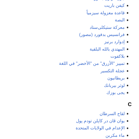
كيفن باريت
قاعدة معزولة سيزمياً
البصة
معركة ستيكلى‌ستاد
فرانسيس بدفورد (مصور)
إدوارد برنيز
المهتدي بالله البلقية
بلاكفوت
تمييز "الأزرق" من "الأخضر" في اللغة
عجلة التكسير
بريطانيون
لوثر بيربانك
يجى بوزك
C
لقاح السرطان
يوان ڤان در كاپلن تودم پول
الإعدام في الولايات المتحدة
ماء مكربن