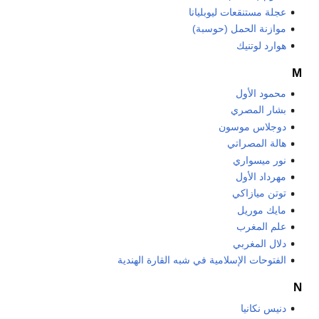
عجلة مستنقعات ليوبليانا
موازنة الحمل (حوسبة)
هوارد لوتنيك
M
محمود الأول
بشار المصري
دوجلاس موسون
هالة المصراتي
نور ميسواري
مهرداد الأول
توتن ميازاكي
مايك موريل
علم المغرب
دلال المغربي
الفتوحات الإسلامية في شبه القارة الهندية
N
دنيس نكانيا