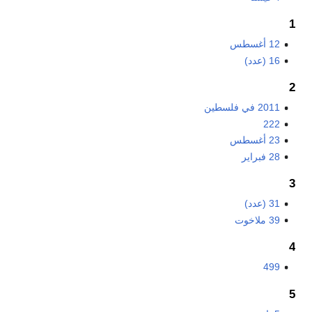
1
12 أغسطس
16 (عدد)
2
2011 في فلسطين
222
23 أغسطس
28 فبراير
3
31 (عدد)
39 ملاخوت
4
499
5