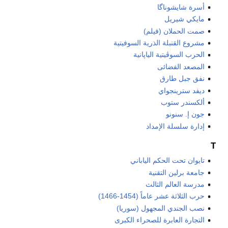
أسرة شايشوناگا
مايكي شيريل
صمت الحملان (فيلم)
مشروع القنبلة الذرية السوفيتية
الحرب السوڤيتية الياپانية
المصعد الفضائى
نفق جبل طارق
ديفد سترينجواي
ألكسندر ستوب
جون إ. سنونو
إدارة سلسلة الإمداد
T
تايوان تحت الحكم الياباني
جامعة برلين التقنية
مدرسة العالم الثالث
حرب الثلاثة عشر عاماً (1454-1466)
نصب الجندي المجهول (سوريا)
التجارة العابرة للصحراء الكبرى