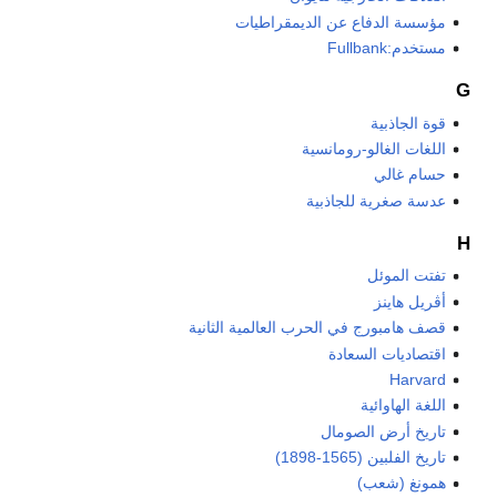
مؤسسة الدفاع عن الديمقراطيات
مستخدم:Fullbank
G
قوة الجاذبية
اللغات الغالو-رومانسية
حسام غالي
عدسة صغرية للجاذبية
H
تفتت الموئل
أڤريل هاينز
قصف هامبورج في الحرب العالمية الثانية
اقتصاديات السعادة
Harvard
اللغة الهاوائية
تاريخ أرض الصومال
تاريخ الفلبين (1565-1898)
همونغ (شعب)