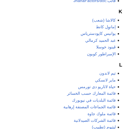
قالب:JhanaFactors/doc
K
کالاشا (شعب)
إمانوِل كانط
يوانيس كاپودسترياس
عبد الحميد كرمالي
ڤينود خوسلا
الإمبراطور كوبون
L
تيم لاندون
ماير لانسكي
حياة لاثاريو دى تورمس
قائمة المعارك حسب الخسائر
قائمة البلديات في نيويورك
قائمة الجماعات المصنفة إرهابية
قائمة ملوك جاوة
قائمة الشركات الصيدلانية
ليثيوم (تطبيب)