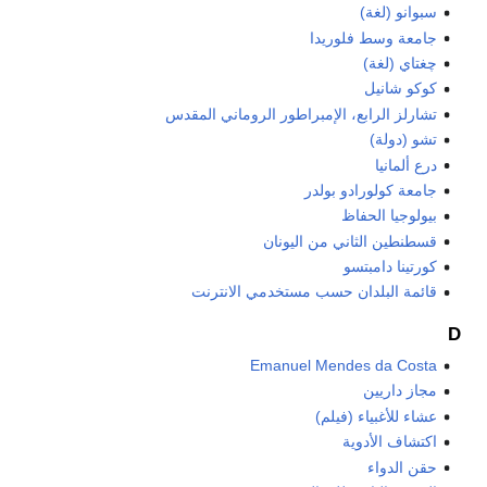
سبوانو (لغة)
جامعة وسط فلوريدا
چغتاي (لغة)
كوكو شانيل
تشارلز الرابع، الإمبراطور الروماني المقدس
تشو (دولة)
درع ألمانيا
جامعة كولورادو بولدر
بيولوجيا الحفاظ
قسطنطين الثاني من اليونان
كورتينا دامبتسو
قائمة البلدان حسب مستخدمي الانترنت
D
Emanuel Mendes da Costa
مجاز داريين
عشاء للأغبياء (فيلم)
اكتشاف الأدوية
حقن الدواء