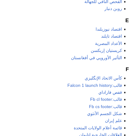
الفحص النافي للجهالة
روبن دنبار
E
اقتصاد نيوزيلندا
اقتصاد تايلند
الأعداد المصرية
كريستيان إريكسن
التأثير الأوروپي في أفغانستان
F
كأس الاتحاد الإنگليزي
قالب:Falcon 1 launch history
قفص فاراداي
قالب:Fb cl footer
قالب:Fb cs footer
شكل الجسم الأنثوي
علم إيران
قائمة أعلام الولايات المتحدة
العلاقات الخارجية لتايوان