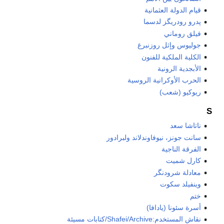
قيام الدولة العثمانية
پدرو رودريگز لدسما
فيلق روماني
جوليوس وإثل روزنبرغ
الكلية الملكية للفنون
الأبجدية الرونية
الحرب الأوكرانية الروسية
ريوكيو (شعب)
S
ناتاشا سعد
سانت جونز، نيوفاوندلاند ولبرادور
الفرقة الناجية
كارل شميت
معادلة شرودنگر
وينفيلد سكوت
ختم
أسرة سئونا (يادافا)
نقاش المستخدم:Shafei/Archive/كتابات مسيئة