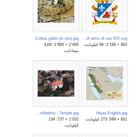
Cottus gobio (in situ).jpg
Coat of arms of Leo XIV.svg
862 × 1٬190؛ 86 كيلوبايت
2٬400 × 1٬800؛ 4٫04
ميجابايت
Hosszúhetény - Temple.jpg
Hejaz-English.jpg
651 × 599؛ 273 كيلوبايت
1٬032 × 737؛ 234
كيلوبايت