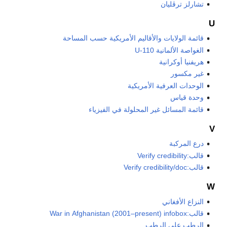
تشارلز ترڤليان
U
قائمة الولايات والأقاليم الأمريكية حسب المساحة
الغواصة الألمانية U-110
هريفنيا أوكرانية
غير مكسور
الوحدات العرفية الأمريكية
وحدة قياس
قائمة المسائل غير المحلولة في الفيزياء
V
درع المركبة
قالب:Verify credibility
قالب:Verify credibility/doc
W
النزاع الأفغاني
قالب:War in Afghanistan (2001–present) infobox
الرطب على الرطب