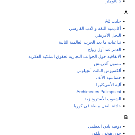
5 نانومتر
A
حليب A2
أكاديمية اللغة والأدب الفارسي
النحل الأفريقي
تداعيات ما بعد الحرب العالمية الثانية
العمر عند أول زواج
الاتفاقية حول الجوانب التجارية لحقوق الملكية الفكرية
نلسون آلدريتش
ألكسيوس الثالث أنجيلوس
حساسية الأنف
آلية الأنتي‌كثيرا
Archimedes Palimpsest
الشعوب الأسترونيزية
حادثة القتل ببلطة في كوريا
B
دوقية بادن العظمى
جون هوتون بلفور