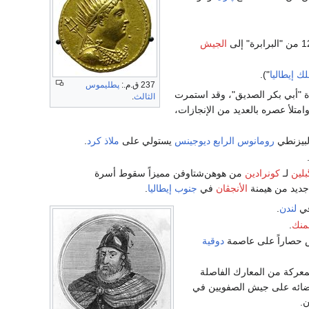
الجيش
ك إيطاليا
").
237 ق.م.:
پطليموس
ة "أبي بكر الصديق"، وقد استمرت
الثالث
.
وامتلأ عصره بالعديد من الإنجازات،
لبيزنطي
رومانوس الرابع ديوجينس
يستولي على
ملاذ كرد
.
بلين
لـ
كونرادين
من هوهن‌شتاوفن مميزاً سقوط أسرة
 جديد من هيمنة
الأنجڤان
في
جنوب إيطاليا
.
ي
لندن
.
منك
.
حصاراً على عاصمة
دوقية
المعركة من المعارك الفاصلة
ضائه على جيش الصفويين في
ن.