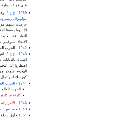
على قواعد دوارة تست
1939
-
ح.ع.2
: وق
مولوتوڤ-ريپنتروپ
عرضت عليهما موسك
إلا أنهما رفضتا ا
النقاب عنها إلا بعد
الإتحاد السوفيتي 
1942
- الحرب العال
1943
-
ح.ع.2
: ان
اضطروا إلى التخل
كورسك آخر آمال
1944
-
الحرب العال
الحرب العالمية 
كارثة فركلتون
1946
-
الأمر رقم 46
1948
-
مجلس الكن
1954
- أول رحلة 