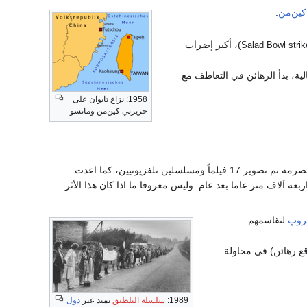
كين‌من
.
)، أكبر إضراب
Salad Bowl strik
لية، بدأ الرهائن في التعاطف مع
1958: نزاع تايوان على
جزيرتي كين‌من وماتسو
الغارقة. خلال التسعين عاما المنصرمة تم تصوير 17 فيلماً ومسلسلين تلفزيونيين، كما اعدت
 آلاف متر عاما بعد عام. وليس معروفا ما اذا كان هذا الأثر
تروپ
لتقاسمهم.
ع رهائن) في محاولة
1989:
سلسلة البلطيق
تمتد عبر
دول