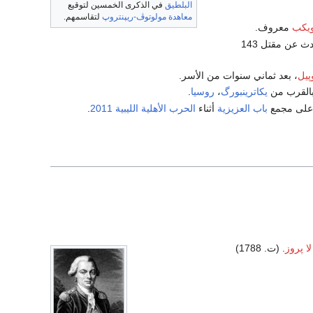
البلطيق
في الذكرى الخمسين لتوقيع
معاهدة مولوتوڤ-ريپنتروپ
لتقاسمهم.
ويكب
معروف.
ويسفر الحادث عن مقتل 143
پيل
، بعد ثماني سنوات من الأسر.
القرب من
يكاترينبورگ
،
روسيا
.
على مجمع
باب العزيزية
أثناء
الحرب الأهلية الليبية 2011
.
ا پروز
. (ت. 1788)