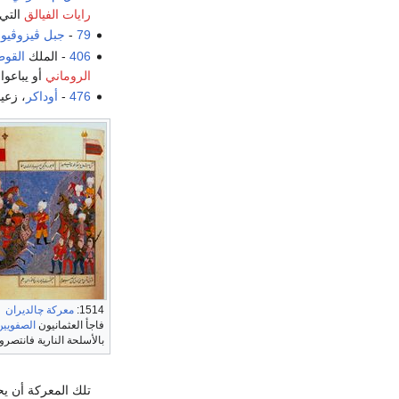
رايات الفيالق
التي 
79
-
جبل ڤيزوڤي
406
- الملك
القو
الروماني
أو يباعوا
476
-
أوداكر
، زعيم
1514:
معركة چالديران
فاجأ العثمانيون
الصفويين
بالأسلحة النارية فانتصروا
تلك المعركة أن يح