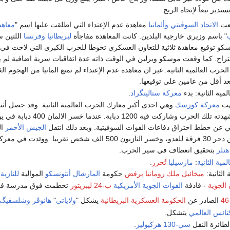
دير تبعاً لإتجاه الريح.
عت
الاتحاد السوڤيتي
وألمانيا
معاهدة عدم الإعتداء التي اطلقت عليها اسم "
معاهد
" باسم وزيري خارجية البلدين. كانت المعاهدة مفاجأة
لبريطانيا
وفرنسا
اللتين 
و توقيع معاهدة ثلاثية للتعاون العسكري تحوطا للحرب الكبرى التي لاحت في 
لإقتراح. كما وقعت موسكو وبرلين في الوقت ذاته عدة اتفاقيات سرية اضافية لم
 الحرب العالمية الثانية. غير ان معاهدة عدم الإعتداء لم تمنع المانيا من الهجوم ال
بعد أقل من عامين على توقيعها.
مية الثانية: بدء
معركة ستالينگراد
.
تهت
معركة كورسك
وهي احدى أكبر معارك الحرب العالمية الثانية. وقد حصل أثناء
اشتباك بالدبابات شهدته تلك الحرب وشاركت فيه 1200 دبابة. 
ي عن خطط اختراق دفاعات القوات السوفيتية. وبعد ذلك انتقل
الجيش الأحمر
ال
الهجوم. فتمكن من دحر 30 فرقة للعدو، وخسر النازيون 500 الف شخص تقريبا. ووئدت في مع
هتلر
بتحقيق انعطاف في سير الحرب.
مية الثانية
:
مارسيليا
تُحرر
.
الثانية:
ميخائيل ملك رومانيا
يرفض
حكومة
المارشال أنتونسكو
الموالية
للنازية
،
 الجوية
- قاذفة
القوات الجوية الأمريكية
ب-24 ليبريتور
تحطمت فوق مدرسة ف
الصادر عن
الحكومة العسكرية البريطانية
يشكل "
ولاياتي
"
هانوڤر
وشلسڤيگ-
ائس العالمي
يتشكل.
لطائرة النقل
سي-130 هركيوليز
.