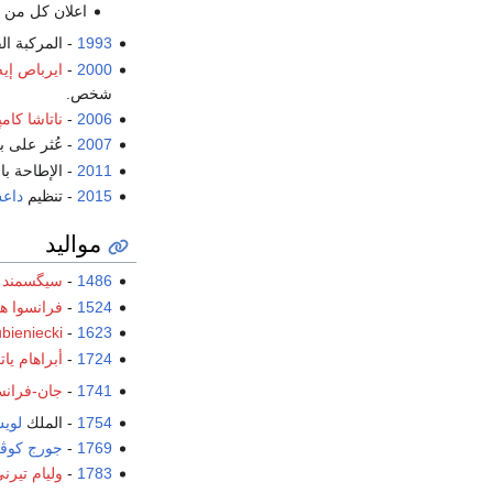
اعلان كل من
أ
1993
- المركبة الف
2000
-
ايرباص إيه 20
شخص.
2006
-
ناتاشا كا
2007
- عُثر على ب
2011
- الإطاحة با
2015
- تنظيم
داع
مواليد
1486
-
سيگسمند ف
1524
-
فرانسوا ه
bieniecki
-
1623
1724
-
أبراهام يا
1741
-
جان-فرانسو
1754
- الملك
لوي
1769
-
جورج كوڤي
1783
-
وليام تيرن