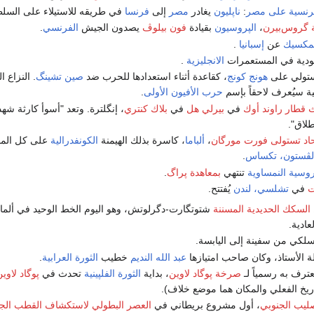
فرنسية على مصر
:
ناپليون
يغادر
مصر
إلى
فرنسا
في طريقه للاستيلاء على السلط
 گروس‌بيرن
،
الپروسيون
بقيادة
فون بيلوڤ
يصدون الجيش
الفرنسي
.
مكسيك
عن
إسبانيا
.
بودية في المستعمرات
الانجليزية
.
تولي على
هونج كونج
، كقاعدة أثناء استعدادها للحرب ضد
صين تشينگ
. النزاع 
ية سيُعرف لاحقاً بإسم
حرب الأفيون الأولى
.
 قطار راوند أوك
في
بيرلي هل
في
بلاك كنتري
، إنگلترة. وتعد "أسوأ كارثة شه
طلاق".
اد
تستولى
فورت مورگان
،
ألباما
، كاسرة بذلك الهيمنة
الكونفدرالية
على كل المو
لڤستون، تكساس
.
روسية النمساوية
تنتهي
بمعاهدة پراگ
.
ت
في
تشلسي، لندن
يُفتتح.
السكك الحديدية المسننة
شتوتگارت-دگرلوتش، وهو اليوم الخط الوحيد في ألمان
عادية.
سلكي من سفينة إلى اليابسة.
 الأستاذ، وكان صاحب امتيازها
عبد الله النديم
خطيب
الثورة العرابية
.
عترف به رسمياً لـ
صرخة پوگاد لاوين
، بداية
الثورة الفلپينية
تحدث في
پوگاد لاوي
اريخ الفعلي والمكان هما موضع خلاف).
صليب الجنوبي
، أول مشروع بريطاني في
العصر البطولي لاستكشاف القطب الج