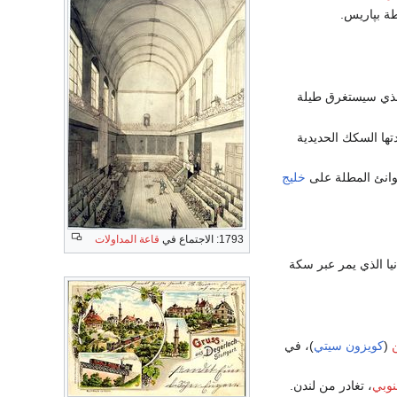
ة بپاريس.
الذي سيستغرق طيلة
دتها السكك الحديدية
انئ المطلة على
خليج
1793: الاجتماع في
قاعة المداولات
يا الذي يمر عبر سكة
ن
(
كويزون سيتي
)، في
نوبي
، تغادر من لندن.