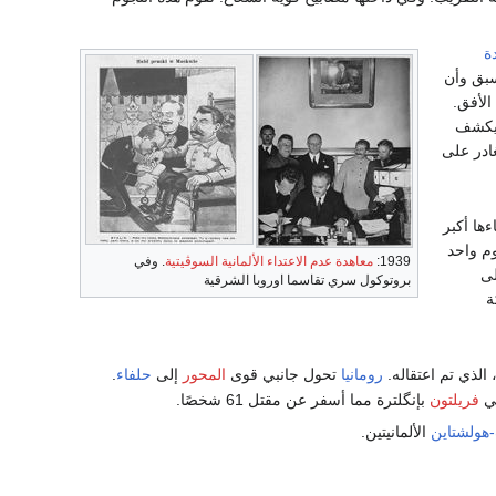
ة
سبق وأن
الأفق.
 يكشف
غادر على
ها أكبر
عندما خسر الالمان 400 دبابة في يوم واحد
1939:
معاهدة عدم الاعتداء الألمانية السوڤيتية
. وفي
ى
بروتوكول سري تقاسما اوروبا الشرقية
ركة
 الذي تم اعتقاله.
رومانيا
تحول جانبي قوى
المحور
إلى
حلفاء
.
ي
فريلتون
بإنگلترة مما أسفر عن مقتل 61 شخصًا.
هولشتاين
الألمانيتين.