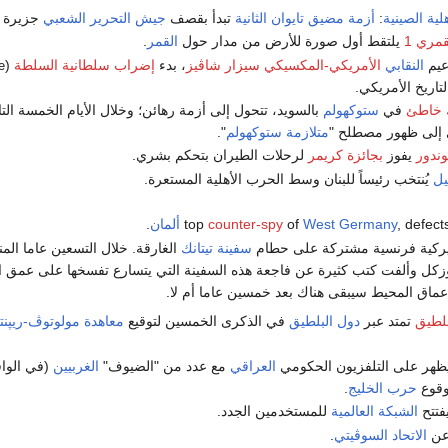
لية الصينية
:
أزمة مضيق تايوان الثانية
تبدأ بقصف
جيش التحرير الشعبي
جزيرة
قمري 1
يلتقط أول صورة للأرض من مدار حول
القمر
.
عيم
النقابي
الأمريكي-المكسيكي
سيزار شاڤيز
، بدء
إضراب سلطانية السلطة
(
e
تاريخ الأمريكي.
 خاطئ
في
ستوكهولم
بالسويد، تتحول إلى أزمة رهائن؛ وخلال الأيام الخمسة التا
 إلى ظهور مصطلح "
متلازمة ستوكهولم
".
ندور
يفوز
بجائزة كريمر
لرحلات الطيران بتحكم بشري.
يل
يُنتخب رئيساً للبنان وسط الحرب الأهلية المستعرة.
, defect
West Germany
of
counter-spy
ألمان
.
يركية فرنسية مشتركة على حطام
سفينة تيتانك
ل وألفت كتب كثيرة عن فاجعة هذه السفينة التي يتسارع تفسخها على عمق اربعة
عماق المحيط سيبقى هناك بعد خمسين عاما أم لا.
لطيق
تمتد عبر
دول البلطيق
في الذكرى الخمسين لتوقيع
معاهدة مولوتوڤ-ريپن
هر على التلفزيون الحكومي
العراقي
مع عدد من "الضيوف"
الغربيين
(في الواق
وقوع
حرب الخليج
.
فتتح
الشبكة العالمية
للمستخدمين الجدد.
عن
الاتحاد السوڤيتي
.