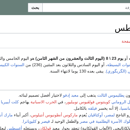
بحث
صفحة
أو
يوم 23 \ 8 (اليوم الثالث والعشرون من الشهر الثامن)
هو اليوم الخامس والثل
وات البسيطة
، أو اليوم السادس والثلاثون بعد المئتين (236) من
السنوات الكبيس
بي (الگريگوري)
. يبقى بعده 130 يوما لانتهاء السنة.
ون
پطليموس الثالث
يذهب إلى
معبد إدفو
لاختيار أفضل تصميم لبنائه.
 الروماني
كوينتوس فولڤيوس نوبيليور
، في
الحرب الاسبانية
يهاجم
كلت أيبيريا
انسيا
، إلا أنه يخسر
فيلقه
بالكامل.
و الناجح
لمصر
،
أوكتاڤيان
يُعدِم
ماركوس أنطونيوس أنتيلوس
، أكبر أبناء
مارك أن
وك الأسرة الپطلمية في مصر
والطفل الوحيد لـ
قيصر
و
كليوپاترا
.
لكاناليچي
(الألعاب الڤولكانية) تنعقد بجوار معبد
ڤولكان
، ويستغله
أغسطس
ليعل