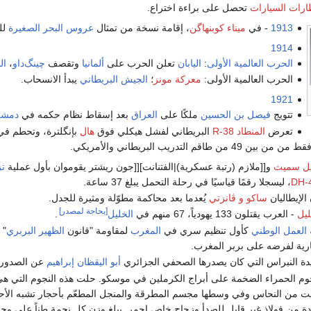
رات السيارات
تحصل على براءة اختراع.
1913
- في
ميناء كوبنهاگن
، إقامة نسخة من تمثال
عروس البحر الصغيرة
للم
1914
الحرب العالمية الأولى
:
اليابان
تعلن الحرب على
ألمانيا
وتقصف
چينگ‌داو
،
ال
الحرب العالمية الأولى:
معركة مونز
؛
الجيش البريطاني
يبدأ الانسحاب.
1921
تتويج
فيصل بن الحسين
ملكًا على
العراق
بعد إسقاط نظام حكمه في
دمش
تعرض
المنطاد R-38
البريطاني لفشل هيكلي فوق
هال
بإنگلترة، وتحطم ف
يل سميث
و[[ملازم (رتبة عسكرية)|الفتنانت][[جون ريشتر يقوموان بأول عملية
تز
، ليسجلا رقمًا قياسيًا في رحلة التحمل يبلغ 37 ساعة.
الإيطاليان
ساكو و ڤانزتي
يُعدما بعد محاكمة مطوّلة ومثيرة للجدل.
[بحاجة لمصدر]
ليل
- العرب يقتلون 133 يهودياً، 67 منهم في
الخليل
.
 العمل الوطني
كأول تنظيم سري في
المغرب
لمقاومة "قانون
الظهير البربري
" 
رية لفرضه على بربر المغرب.
ة النبراس التي كان يصدرها الصحفي الجزائري
أبو اليقظان إبراهيم
عن الصدور.
وم الحمراء الضخمة على أبراج الكرملين في موسكو. حلت هذه النجوم التي هي 
ت من النحاس وفي وسطها مجسم المطرقة والمنجل المطعّم بأحجار تشبه الأحجار ا
من فولاذ غير قابل للصدأ وزجاج خاص احمر. يبلغ وزن كل نجمة طناً على وجه ا