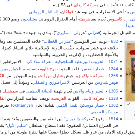
كانت قد فـُقِدت في
معركة كارهاي
في 53 ق.م.
وس
يبدأ في الاضطراب، في يوم عيد
ڤولكان
،
إله النار
الروماني
.
طي
راداگايسوس
يُعدَم بعد
هزيمته
أمام الجنرال الروماني
ستيليخون
وضم 12.000 من "البرابرة" إلى
عبيداً
.
 القبائل الجرمانية (
فدراتي
"
هرولي
-
سكيري
")، ينادي به جنوده
rex Italiae
("
مل
632
- تولية أمير المؤمنين "
عمر بن الخطاب
" خلافة المسلمين بعد وفا
خلافته نحو عشر سنوات، حقَّقت الدولة الإسلامية خلالها اتساعًا كبيرًا، 
والأمجاد الحضارية، والإدارية، والحربية، والسياسية.
1071
-
الحروب البيزنطية السلجوقية
:
معركة ملاذ كرد
– الامبراطور ا
1244
-
حصار القدس
: قلعة المدينة،
برج داوود
،
تستسلم
للخوارزميين
.
1268
-
معركة تالياكوتزو
: جيش
شارل من أنجو
يهزم المؤيدين من
الگ
هوهن‌شتاوفن
من العرشين
الامبراطوري
والصقلي
، ومؤدياً إلى فصل
1305
-
السير وليام والاس
يُعدَم بتهمة
الخيانة العظمى
في
سميثفيلد
ف
1328
-
معركة كاسل
: القوات
الفرنسية
توقِف انتفاضة المزارعين
الفل
1382
-
حصار موسكو
:
القبيل الذهبي
بقيادة الخان
Tokhtamysh
يفرض 
موسكو العظمى
.
.
1514
- وقوع "
معركة چالديران
" بين العثمانيين والصفويين وتُعد هذه 
في الصراع العثماني/ الصفوي؛ فقد استطاع السلطان "
سليم الأول
" بق
قق لدولته الأمان من عدو ظل يشكل خطرًا حقيقيًا عليها لفترة طويلة من الزما