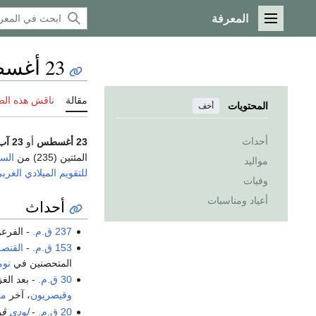
المعرفة
القائمة الرئيسية
23 أغسطس
مقالة
ناقش هذه ال
المحتويات
أخف
أحداث
23 أغسطس
أو
23 آب
المئتين (235) من
السن
مواليد
للتقويم الميلادي الغر
وفيات
أعياد ومناسبات
أحداث
237 ق.م.
- الفرع
153 ق.م.
-
القنصل
المتحصنين في
نوم
30 ق.م.
- بعد الغز
وقيصريون
، آخر
مل
20 ق.م.
-
لودي
ڤو