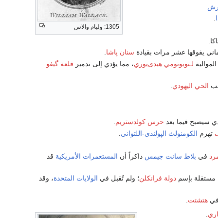
عرش
.
.
1305: وليام والاس
كا.
ثماني يفوقها عشر مرات بقيادة
سنان پاشا
.
الموالية
لـتويوتومي هيدى‌يوري
، مما يؤدي إلى تدمير
قلعة گيفو
هب
الحي اليهودي
.
ي سيصبح فيما بعد
حرس كولدستريم
.
تهزم
الكومنولث الپولندي-اللتواني
.
مرد
في
بلاط سانت جيمس
ذاكراً أن
المستعمرات الأمريكية
قد
 مستقلة بإسم
دولة فرانكلن
؛ ولم تُقبل في
الولايات المتحدة
، وقد
 في
هتشتت
.
اري
.