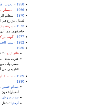
1958
-
الحرب الأه
1966
-
المسبار ال
1970
- بتنظيم الز
لعمال مزارع في ال
1973
-
سرقة بنك
خاطفيهم، مما أدى
1977
-
گوسامر كو
1982
-
بشير الجم
1985
هانز تيدج
، top
s to
عثرت بعثة ام
مسرحيات ميوزك
التاريخي في أ
1989
-
سلسلة الب
1990
صدام حسين
يظ
للحيلولة دون 
تيم برنرز-لي
ي
أرمنيا
تستقل 