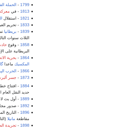
1799
-
الحملة ال
1813
- في
معركة
1821
- استقلال
ال
1833
- تحريم الع
1839
-
بريطانيا
تس
الثلاث سنوات التال
1858
- وقوع
حادث
البريطانية على الإ
1864
-
بحرية الاتح
المكسيك
ماعدا
گا
1866
-
الحرب الپ
1873
-
جسر ألبر
1884
- افتتاح خط
حديد النقل العام ال
1889
- أول بث لا
1892
- صدور مجلة
1896
- التاريخ الم
مقاطعة
مانيلا
(الت
1898
-
تجريدة ال