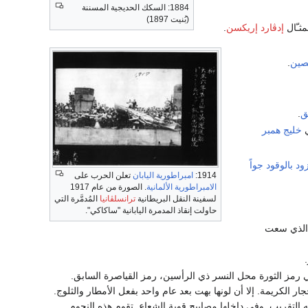
1884: السكك الحديجية المسننة
(بُنيت 1897)
ثـّال
إدڤارد إريكسن
.
صين
.
ق
.
ي
خليج
همبر
ود بالوقود جواً
1914:
امبراطورية اليابان
تعلن الحرب على
الامبراطورية الألمانية
. الصورة من عام 1917
لسفينة النقل البريطانية
ترانسلڤانيا
المُدمَّرة التي
حاولت إنقاذ المدمرة اليابانية "ساكاكي".
الذي سعت
رمز الثورة محل النسر ذي الرأسين، رمز القياصرة السابق.
لكريمة. إلا أن لونها بهت بعد عام واحد بفعل الأمطار والثلوج.
لتقريب. وفي داخلها مصابيح قوية الشعاع. تقوم هذه النجوم