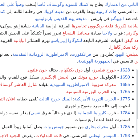
لثاني من الدنمارك
يطاح به
كملك للسويد
وگوستاڤ ڤاسا
يُنتخب
وصياً على ال
 الفرنسي
جاك كارتييه
يهبط بالقرب من
مدينة كويبك
في رحلته الثالثة إلى
كندا
ات ضد
الهيوگنو
في پاريس -
مذبحة يوم القديس بارتولوميو
.
ابانية لكوريا
:
قلعة يونگ‌وون تحاصرها
الفرقة الرابعة
اليابانية
بقيادة إيتو سوكى‌تا
وگارني
: قوات
ولاخيا
بقيادة
ميخائيل الشجاع
تحرز نصراً تكتيكياً على الجيش الع
ة گيفو
: القوات الشرقية التابعة
لتكوگاوا إيـِى‌ياسو
تهزم العشائر
اليابانية
الغربية 
كة سكي‌گاهارا
.
تميلش
:
اليهود
يُطردون من
فرانكفورت
،
الامبراطورية الرومانية المقدسة
، بعد ن
ن
تتأسس في
الجمهورية الهولندية
.
1628
-
جورج ڤيلييرز
، أول
دوق بكنگهام
، يغتاله
جون فلتون
.
1650
- الكولونيل
جورج مونك
من
الجيش الإنگليزي
يشكل فوج للقدم، والذ
1655
-
معركة سوبوتا
:
الامبراطورية السويدية
بقيادة
شارل العاشر گوستاڤ
1765
- بدء
الحرب البورمية السيامية
.
1775
-
الحرب الثورية الأمريكية
:
الملك جورج الثالث
يُلقي خطابه
اعلان الت
اتجهت إلى حالة تمرد مفتوح والجهري.
1784
- غرب
كارولينا الشمالية
(الذي هو حالياً شرق
تنسي
) يعلن نفسه دولة
استمرت فقط لمدة أربع سنوات.
1785
- أول
محرك بخاري
من تصميم
جيمس وات
يصل ألمانيا ويبدأ العمل
1793
-
المؤتمر الوطني
الفرنسي، في
قاعة المداولات
، يفرض
التجنيد الاجب