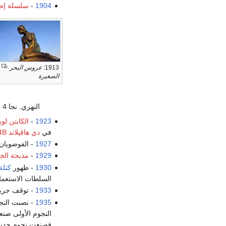
1904
-
سلسلة إطا
1913:
عروس البحر
الصغيرة
النهري. نجا 4 فقط من من بين 49 من طاقم التدريب البريطاني والأمريكي.
1923
-
الكابتن
لو
في
دي هاڤيلاند DH-4B
1927
- الفوضويان 
1929
-
مذبحة الخ
1930
- ظهور
كتلة
السلطات الاستعما
1933
- توقف جريد
1935
- نصبت النج
النجوم الأولى صنع
فصنعت نجوم جديدة 