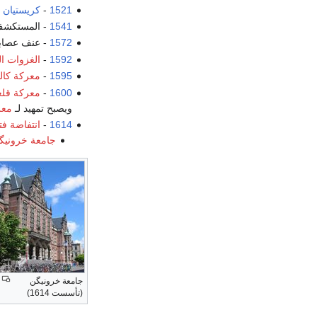
1521
-
كريستيان ا
1541
- المستكشف
1572
- عنف عصاب
1592
-
الغزوات الي
1595
-
معركة كال
1600
-
معركة قلع
ويصبح تمهيد لـ
معر
1614
-
انتفاضة ف
جامعة خرونيگ
جامعة خرونيگن
(تأسست 1614)