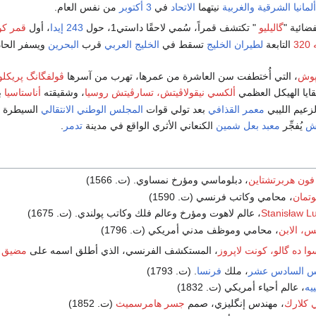
لمانيا الشرقية
والغربية
نيتهما
الاتحاد
في
3 أكتوبر
من نفس العام.
ضائية "
گاليليو
" تكتشف قمراً، سُمي لاحقًا داستي1، حول
243 إيدا
، أول
قمر ك
3
التابعة
لطيران الخليج
تسقط في
الخليج العربي
قرب
البحرين
مپوش
، التي أُختطفت سن العاشرة من عمرها، تهرب من آسرها
ڤولفگانگ پريكلو
قايا الهيكل العظمي
ألكسي نيقولاڤيتش، تسارڤيتش روسيا
، وشقيقته
أناستاسيا
ب
لزعيم الليبي
معمر القذافي
بعد تولي قوات
المجلس الوطني الانتقالي
السيطرة 
ش
يُفجِّر
معبد بعل شمين
الكنعاني الأثري الواقع في مدينة
تدمر
.
ون هربرتشتاين
، دبلوماسي ومؤرخ نمساوي. (ت. 1566)
وتمان
، محامي وكاتب فرنسي (ت. 1590)
Stanisław Lu
، عالم لاهوت ومؤرخ وعالم فلك وكاتب پولندي. (ت. 1675)
تس، الابن
، محامي وموظف مدني أمريكي (ت. 1796)
ا ده گالو، كونت لاپروز
، المستكشف الفرنسي، الذي أطلق اسمه على
مضيق ل
س السادس عشر
، ملك
فرنسا
. (ت. 1793)
يه
، عالم أحياء أمريكي (ت. 1832)
ي كلارك
، مهندس إنگليزي، صمم
جسر هامرسميث
(ت. 1852)