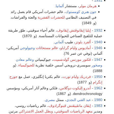
-
1931
هرمان مولر
، مستشار
ألمانيا
.
جون هنري كومستوك
، عالم حشرات أمريكي قام بعمل رائد
في التصنيف النظامي
للحشرات القشرية
والعثة والفراشات.
(و. 1849)
1932
-
إيليا إيڤانوڤتش إيڤانوڤ
، عالم أحياء سوڤيتي، طوّر طريقة
عملية للتلقيح الصناعي للحيوانات المستأنسة. (و. 1870)
1940
-
ألفرد بلوتز
، طبيب
ألماني
.
1946
-
أماديوس وليام گراباو
،
عالم مستحاثات
وجيولوجي
أمريكي-
ألماني (توفي عن عمر 76).
1947
-
ڤكتور مورتس گولدشميت
، جيوكيميائي
وعالم معادن
وصخور
سويسري-نرويجي أسس خلفية نظرية
للجيوكيمياء
. (و.
1888)
1950
-
فردريك وليام تورت
، عالم بكتريا إنگليزي، عمل مع
جورج
إنگرام
(و. 1877)
1962
-
أندرو إليكوت دوگلاس
، فلكي وعالم آثار أمريكي، ومؤسس
dendrochronology. (و. 1867)
1980
-
عبد الغني النجدي
، ممثل
مصري
.
1983
-
إيڤان ماتڤييڤتش ڤينوگرادوڤ
، عالم رياضيات روسي،
ومدير
معهد الرياضيات السوڤيتي
،
وبطل العمل الاشتراكي
مرتين.