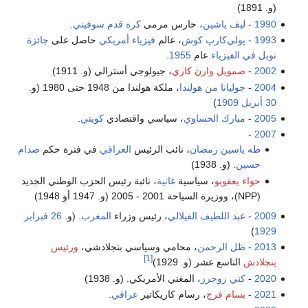
(و. 1891)
1990
-
ليف ياشين
، حارس مرمى
كرة قدم
سوفيتي
.
1993
-
پولي‌كارپ كوش
، عالم
فيزياء
أمريكي
حاصل على
جائزة
نوبل في الفيزياء
عام
1955
.
2002
-
صمويل وارن كاري
، جيولوجي أسترالي (و. 1911)
2004
-
جوليانا من هولندا
، ملكة هولندا من 1948 حتى 1980 (و.
30 أبريل
1909
)
2005
-
مبارك الحساوي
، سياسي واقتصادي
كويتي
.
-
2007
طه ياسين رمضان
، نائب الرئيس
العراقي
في فترة حكم
صدام
حسين
. (و. 1938)
حواء يعقوبو
، سياسية
غانية
، نائبة رئيس الحزب الوطني الجديد
(NPP)، ووزيرة السياحة 2001 - 2005 (و. 1947 أو 1948)
2009
-
عبد اللطيف الفيلالي
، رئيس وزراء
المغرب
. (و.
26 فبراير
)
1929
2013
-
ظل الرحمن
، محامي وسياسي بنجلادشي،
ورئيس
[1]
بنجلادش
التاسع عشر (و. 1929)
2020
-
كني روجرز
، المغني الأمريكي. (و. 1938)
2021
-
بسام فرج
، رسام كاريكاتير
عراقي
.