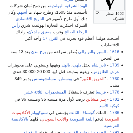
الهند الشرقية الهولندية
، من دمج ثمان شركات
تأسست منذ 1595، وطرح شهادات
أسهم
. وكان
1602: شعار
ذلك أول طرح لأسهم في
التاريخ الاقتصادي
.
الشركة
الشركة احتكرت التجارة الهولندية شرق
رأس
الرجاء الصالح
وغرب
مضيق ماجلان
، ولذلك
أصبحت هولندا أعظم قوة بحرية في
القرن 17
وأحد أكبر
الاقتصادات.
1616
-
السير والتر رالي
يُطلق سراحه من
برج لندن
بعد 13 سنة
من السجن.
1739
-
نادر شاه
يحتل
دلهي
،
بالهند
وينهبها ويستولي على مجوهرات
عرش الطاووس
، ويقوم بمذبحة قتل فيها 20.000-30.000 هندي.
1760
- "
الحريق الكبير
" في
بوسطن، مساتشوستس
يدمر 349
مبنى.
1778
-
فرنسا
تعترف باستقلال
المستعمرات الثلاثة عشر
.
1781
-
پيير ميشاين
يرصد لأول مرة مسييه 95 ومسييه 96 في
كوكبة الأسد
.
1786
- الملك
گوستاڤ الثالث
يؤسس في
ستوكهولم
الأكاديميات
السويدية
لدعم
اللغة السويدية
والأدب السويدي
، مُلهماً
بالأكاديمية
الفرنسية
.
1792
-
الجمعية الوطنية الفرنسية
تجيز استخدام
المقصلة
.