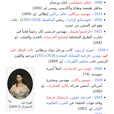
1898
-
إيڤان شيشكين
، فنان ورسام
مناظر طبيعية وطباع وأكاديمي روسي (و. 1832)
1914
-
جوسپه مركالي
،
عالم براكين
إيطالي. (و. 1850)
1920
-
ڤنوستيانو كرّانزا
، رئيس
المكسيك
(
1915
-
1920
) . مات
وهو في الستين من عمره.
1921
-
فرانسوا هنيبيك
، مهندس فرنسي كان زعيماً هاماً في
تجارب الطرق المختلفة
لتسليح الخرسانة
بالحديد والصلب. (و.
1842)
•
1925
-
جورج كرزون
، كاتب ورجل دولة بريطاني.
نائب الملك على
الهند
ووزير خارجية المملكة المتحدة
(
1919
-
1922
) وزعيم واللورد
الرئيس على
مجلس اللوردات
. (و. 1859)
1926
-
لويزه من الدنمارك
، أصلاً أميرة
سويدية. (74)
1928
-
جيمس پاكارد
، مهندس ومخترع
أمريكي، أسس شركة
پاكارد للسيارات
. (و.
1863)
1929
-
فردينان فوش
،
ماريشال فرنسا
لويزه من
وقائد قوات الحلفاء في
الحرب العالمية
الدنمارك († 1926)
الأولى
(و. 1851)