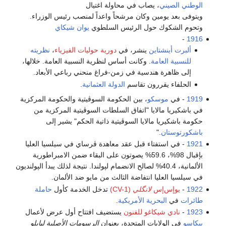
الوطني الصيني
، يصاب في محاولة اغتيال
ويتوفى بعد يومين وكان مرشحاً واعداً لمنصب رئيس الوزراء.
وتحوم الشكوك حول الرئيس السلطوي
يوان شيكاي
-
1916
ألبرت أينشتاين
ينشر، في
دورية
حوليات الفيزياء
،
نظريته
للنسبية العامة
. وكانت أساس لنظرية النسبية العامة. خلالها،
إلى ظاهرة هندسية في زمن-فراغ منحني رباعي الأبعاد.
الحلفاء يقررون تقاسم
الدولة العثمانية
.
1919
- في
موسكو
، بين الحكومة السوڤيتية والحكومة المركزية
في باشكيريا مالايا "اتفاق السلطات السوڤيتية المركزية من
حكومة باشكيريا مالايا السوڤيتية ذاتية الحكم" يشير إلى
باشكورتوستان
."
1921
- في استفتاء قبل عقد معاهدة ڤرساي في سيلسيا العليا
بإقبال 98%، 59.6% يصوتون على البقاء ضمن الامبراطورية
الألمانية، 40.4% لصالح الانضمام لپولندا. نتيجة لذلك يبدأ الپولنديون
في سيلسيا العليا انتفاضة الثالث من مايو ضد الألمان.
1922
-
يوإس‌إس
لانگلي
(CV-1)
تدخل الخدمة كأول
حاملة
طائرات
في
البحرية الأمريكية
.
1923
-
نادي شيكاغو للفنون
يستضيف افتتاح أول عرض لأعمال
پيكاسو
في الولايات المتحدة، بعنوان
الرسومات الأصلية لپابلو