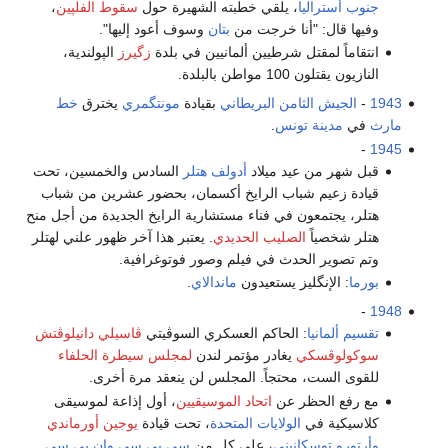
جنوب أستراليا
، يلقي خطبته الشهيرة حول
سقوط الفلپين
،
وفيها قال: "أنا خرجت من
بتان
وسوف أعود إليها".
انتقاماً لمقتل شرطيين ألمانيين في بلدة
زگيرز
الپولندية،
النازيون يقتلون 100 مواطن بالبلدة.
1943
-
الجيش الثامن البريطاني
بقيادة
مونتگمري
يخترق
خط
مارث
في
مدينة تونس
.
-
1945
قبل شهر من عيد ميلاد
أدولف هتلر
السادس والخمسين، تحت
قيادة زعيم شباب الرايخ أكسمان، بحضور عشرين من شباب
هتلر، يجتمعون في فناء مستشارية الرايخ الجديدة من أجل منح
هتلر شخصياً
الصليب الحديدي
. يعتبر هذا آخر ظهور علني لهتلر
وتم تصوير الحدث في فيلم وصور فوتوغرافية.
بورما
: الإنگليز يستعيدون
ماندالاي
.
-
1948
تقسيم ألمانيا
: الحاكم العسكري السوڤيتي
ڤاسيلي دانيلوڤتش
سوكولوڤسكي
يغادر مؤتمر لندن
لمجلس سيطرة الحلفاء
للقوى الست، محتجاً. المجلس لن ينعقد مرة أخرى.
مع رفع الحظر عن
اتحاد الموسيقيين
، أول إذاعة لموسيقى
كلاسيكية في
الولايات المتحدة
، تحت قيادة
يوجين أورماندي
وأرتورو توسكانيني
، على كل من
سي بي سي
وإن بي سي
.