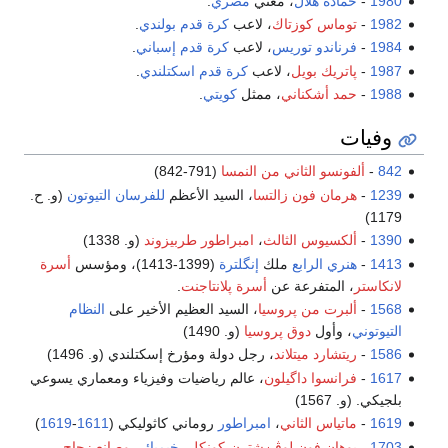
1980
-
حمادة هلال
، مغني
مصري
.
1982
-
توماس كوزتاك
، لاعب
كرة قدم
بولندي
.
1984
-
فرناندو توريس
، لاعب
كرة قدم
إسباني
.
1987
-
پاتريك بويل
، لاعب
كرة قدم
اسكتلندي
.
1988
-
حمد أشكناني
، ممثل
كويتي
.
وفيات
842
-
ألفونسو الثاني من النمسا
(791-842)
1239
-
هرمان فون زالتسا
، السيد الأعظم
للفرسان التيوتون
(و. ح.
1179)
1390
-
ألكسيوس الثالث
،
امبراطور طربيزوند
(و. 1338)
1413
-
هنري الرابع
ملك
إنگلترة
(1399-1413)، ومؤسس
أسرة
لانكاستر
، المتفرعة عن
أسرة پلانتاجنت
.
1568
-
ألبرت من پروسيا
، السيد العظيم الأخير على
النظام
التيوتوني
، وأول
دوق پروسيا
(و. 1490)
1586
-
ريتشارد ميتلاند
، رجل دولة ومؤرخ إسكتلندي (و. 1496)
1617
-
فرانسوا داگيلون
، عالم رياضيات وفيزياء ومعماري يسوعي
بلجيكي. (و. 1567)
1619
-
ماتياس الثاني
،
امبراطور
روماني كاثوليكي (
1611
-
1619
)
1703
-
يوهان فون لوڤن‌شترن-كونكل
،
خيميائي
وصانع زجاج