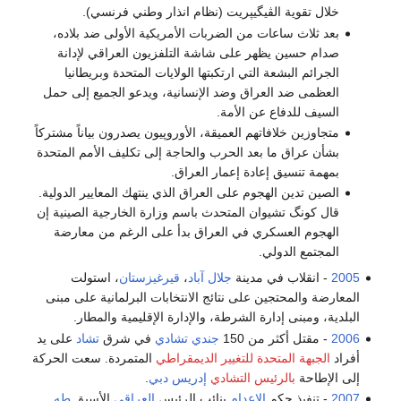
خلال تقوية الڤيگيپريت (نظام انذار وطني فرنسي).
بعد ثلاث ساعات من الضربات الأمريكية الأولى ضد بلاده،
صدام حسين يظهر على شاشة التلفزيون العراقي لإدانة
الجرائم البشعة التي ارتكبتها الولايات المتحدة وبريطانيا
العظمى ضد العراق وضد الإنسانية، ويدعو الجميع إلى حمل
السيف للدفاع عن الأمة.
متجاوزين خلافاتهم العميقة، الأوروپيون يصدرون بياناً مشتركاً
بشأن عراق ما بعد الحرب والحاجة إلى تكليف الأمم المتحدة
بمهمة تنسيق إعادة إعمار العراق.
الصين تدين الهجوم على العراق الذي ينتهك المعايير الدولية.
قال كونگ تشيوان المتحدث باسم وزارة الخارجية الصينية إن
الهجوم العسكري في العراق بدأ على الرغم من معارضة
المجتمع الدولي.
2005
- انقلاب في مدينة
جلال آباد
،
قيرغيزستان
، استولت
المعارضة والمحتجين على نتائج الانتخابات البرلمانية على مبنى
البلدية، ومبنى إدارة الشرطة، والإدارة الإقليمية والمطار.
2006
- مقتل أكثر من 150
جندي تشادي
في شرق
تشاد
على يد
أفراد
الجبهة المتحدة للتغيير الديمقراطي
المتمردة. سعت الحركة
إلى الإطاحة
بالرئيس التشادي
إدريس دبي
.
2007
- تنفيذ حكم
الإعدام
بنائب الرئيس
العراقي
الأسبق
طه