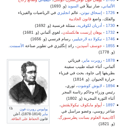
الألماني
، صار نبيلاً في
السويد
(و. 1693)
1726
-
إسحاق نيوتن
، عالم
انجليزي
في الرياضيات والفيزياء
والفلك، واضع
قانون الجاذبية
1730
-
أدريان لكوڤريه
، ممثلة فرنسية (و. 1692)
1732
-
يوهان إرنست هانكسلدن
، لغوي ألماني (و. 1681)
1746
-
نيكولا ده لارجيليير
، رسام فرنسي (و. 1656)
1855
-
جوسف أسپدين
، رائد إنگليزي في تطوير صناعة
الأسمنت
.
(و. 1778)
1878
-
روبرت ماير
، فيزيائي
ألماني، أثناء عمله طبيب سفينة
بطريقها إلى جاوة، بحث في فيزياء
حرارة الحيوان. (و. 1814)
1894
-
لايوش كوشوت
، ثوري،
رئيس وزراء وحاكم رئاسة المجر
أثناء الثورة المجرية (و. 1802)
1897
-
أپولو مايكوڤ نيكولايڤتش
،
يوليوس روبرت فون
شاعر روسي، وعضو مراسل في
ماير
(1814-1878)، أعلن
أكاديمية العلوم بسانت پطرسبورگ
.
قانون
الحفاظ على الطاقة
.
(و. 1821)