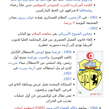
اللجنة المركزية للحزب الشيوعي السوڤيتي
تدين علناً زعماء
يوغسلاڤيا
لانحرافهم عن الخط الماركسي.
1951
- في
الأرجنتين
، النظام العسكري بقيادة
خوان پـِرون
يصادر
الصحيفة اليومية
لا پرنسا
.
-
1952
مجلس الشيوخ الأمريكي
يقر
معاهدة السلام
مع اليابان.
إلغاء قانون الفصل العنصري من قبل المحكمة العليا لجنوب
أفريقيا يؤدي إلى أزمة دستورية خطيرة.
1956
-
فرنسا
تمنح
لتونس
الاستقلال الكامل
(العيد القومي)،
والحبيب بورقيبة
يصبح أول
رئيس. وقد استثني من الاستقلال ميناء
بنزرت
،
الذي لم ينل استقلاله حتى
أزمة بنزرت
في
.
1962
:
1957
المملكة المتحدة تقبل عرض وساطة الناتو في
قبرص، اليونانيون يرفضون.
درع تونس
نشر مقال في لوكسپرس عن أول عمليات
تعذيب في الجزائر.
1964
- سابقة
وكالة الفضاء الاوروبية
،
ESRO
(
منظمة أبحاث