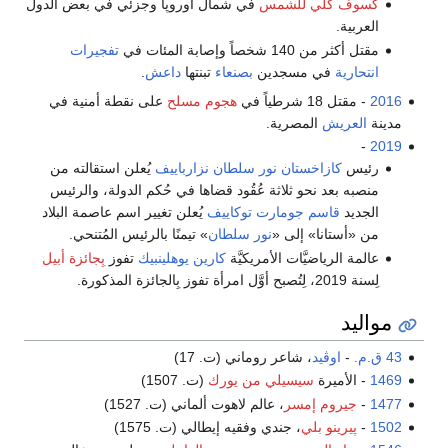
كسوف كلي للشمس
في شمال أوروپا وجزئي في بعض الدول
العربية.
مقتل أكثر من 140 شخصاً وإصابة المئات في
تفجيرات
انتحارية
في مسجدين
بصنعاء
تبنتها
داعش
.
2016
- مقتل 18 شرطياً في
هجوم مسلح
على نقطة أمنية في
مدينة
العريش
المصرية.
-
2019
رئيس
كازاخستان
نور سلطان نزارباييف
يُعلن استقالته من
منصبه بعد نحو ثلاثة عُقُود قضاها في حُكم الدولة، والرئيس
الجديد
قاسم جومارت توكاييف
يُعلن تغيير اسم عاصمة البلاد
من «أستانا» إلى «
نور سلطان
» تيمنًا بالرئيس المُتنحي.
عالمة الرياضيَّات الأمريكيَّة
كارين يوهلينبيك
تفوز
بِجائزة أبيل
لِسنة 2019، لِتُصبح أوَّل امرأة تفوز بِالجائزة المذكورة.
مواليد
43 ق.م.
-
اوڤيد
، شاعر روماني (ت. 17)
1469
- الأميرة
سيسيلي من يورك
(ت. 1507)
1477
-
جيروم إمسر
، عالم لاهوت ألماني (ت. 1527)
1502
-
پيرينو بلي
، جندي وفقيه إيطالي (ت. 1575)