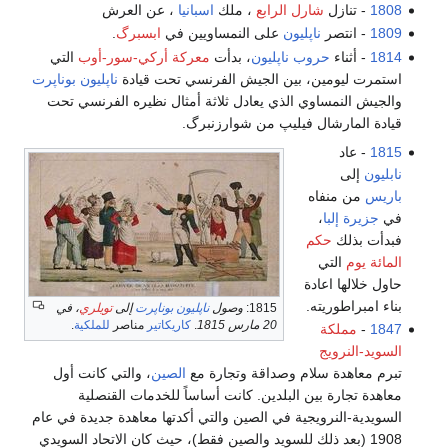
1808
- تنازل
شارل الرابع
، ملك
اسبانيا
، عن العرش
1809
- انتصر
ناپليون
على النمساويين في
ابسبرگ
.
1814
- أثناء
حروب ناپليون
، بدأت
معركة أركي-سور-أوب
التي
استمرت ليومين، بين الجيش الفرنسي تحت قيادة
ناپليون بوناپرت
والجيش النمساوي الذي يعادل ثلاثة أمثال نظيره الفرنسي تحت
قيادة المارشال فيليپ من شوارزنبرگ.
1815
- عاد
نابليون
إلى
باريس
من منفاه
في
جزيرة إلبا
،
فبدأت بذلك
حكم
المائة يوم
التي
حاول خلالها اعادة
بناء امبراطوريته.
1815:
وصول
ناپليون بوناپرت
إلى
تويلري
، في
20 مارس 1815
.
كاريكاتير
مناصر
للملكية
.
1847
-
مملكة
السويد-النرويج
تبرم معاهدة سلام وصداقة وتجارة مع
الصين
، والتي كانت أول
معاهدة تجارة بين البلدين. كانت أساساً للخدمات القنصلية
السويدية-النرويجية في الصين والتي أكدتها معاهدة جديدة في عام
1908 (بعد ذلك للسويد والصين فقط)، حيث كان الاتحاد السويدي