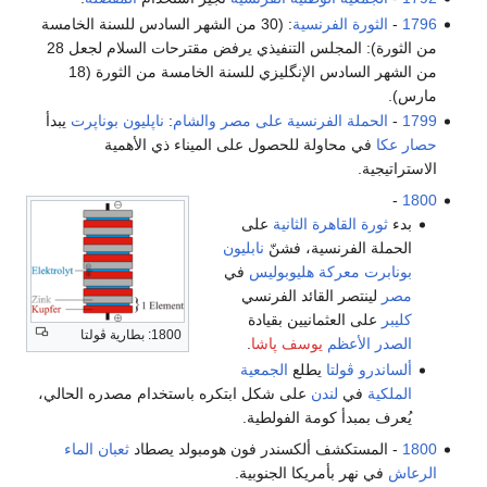
1796
-
الثورة الفرنسية
: (30 من الشهر السادس للسنة الخامسة
من الثورة): المجلس التنفيذي يرفض مقترحات السلام لجعل 28
من الشهر السادس الإنگليزي للسنة الخامسة من الثورة (18
مارس).
1799
-
الحملة الفرنسية على مصر والشام
:
ناپليون بوناپرت
يبدأ
حصار عكا
في محاولة للحصول على الميناء ذي الأهمية
الاستراتيجية.
-
1800
بدء
ثورة القاهرة الثانية
على
الحملة الفرنسية، فشنّ
نابليون
بونابرت
معركة هليوبوليس
في
مصر
لينتصر القائد الفرنسي
كليبر
على العثمانيين بقيادة
1800: بطارية ڤولتا
الصدر الأعظم
يوسف پاشا
.
ألساندرو ڤولتا
يطلع
الجمعية
الملكية
في
لندن
على شكل ابتكره باستخدام مصدره الحالي،
يُعرف بمبدأ كومة الفولطية.
1800
- المستكشف ألكسندر فون هومبولد يصطاد
ثعبان الماء
الرعاش
في نهر بأمريكا الجنوبية.