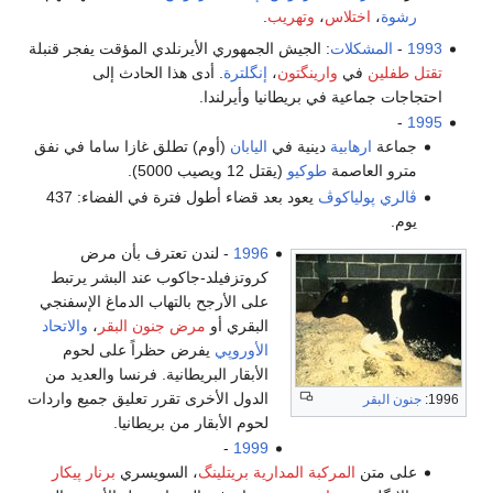
رشوة
،
اختلاس
،
وتهريب
.
1993
-
المشكلات
: الجيش الجمهوري الأيرنلدي المؤقت يفجر قنبلة
تقتل طفلين
في
وارينگتون
،
إنگلترة
. أدى هذا الحادث إلى
احتجاجات جماعية في بريطانيا وأيرلندا.
-
1995
جماعة
ارهابية
دينية في
اليابان
(أوم) تطلق غازا ساما في نفق
مترو العاصمة
طوكيو
(يقتل 12 ويصيب 5000).
ڤالري پولياكوڤ
يعود بعد قضاء أطول فترة في الفضاء: 437
يوم.
1996
- لندن تعترف بأن مرض
كروتزفيلد-جاكوب عند البشر يرتبط
على الأرجح بالتهاب الدماغ الإسفنجي
البقري أو
مرض جنون البقر
،
والاتحاد
الأوروپي
يفرض حظراً على لحوم
الأبقار البريطانية. فرنسا والعديد من
الدول الأخرى تقرر تعليق جميع واردات
1996:
جنون البقر
لحوم الأبقار من بريطانيا.
-
1999
على متن
المركبة المدارية بريتلينگ
، السويسري
برنار پيكار