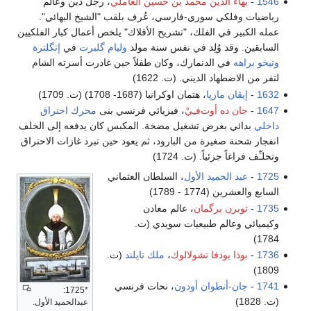
1546
-
بهاء الدين محمد بن حسين العاملي
، رجل دين وعالم
رياضيات وفلكي سوري-فارسي، عُرف بلقب "الشيخ البهائي".
عمله الكبير في الفلك، "تشريح الأفلاك" يلخص أعمال كبار الفلكيين
السابقين. وقد وُلِد في نفس سنة مولد
وليام گلبرت
في
إنگلترة
وتيخو براهه
في الدنمارك، وكان طفلاً حين غادرت أسرته الشام
لتفر من الاضطهاد الديني. (ت. 1622)
1632
-
إيڤان مازپا
، هتمان اوكرانيا (1687- 1708) (ت. 1709)
1647
-
جان ده أوت‌فـِيْ
، فيزيائي فرنسي بنى
محرك احتراق
داخلي
بدائي بغرض تشغيل مضخة. المكبس كان يدفعه إلى الخلف
انفجار شحنة صغيرة من البارود، ثم يعود حين تبرد غازات الاحتراق
وتحلـِّف فراغاً جزئياً. (ت. 1724)
1725
-
عبد الحميد الأول
، السلطان العثماني
السابع والعشرين (1774 - 1789)
1735
-
توبرن برگمان
، عالم معادن
وكيميائي وعالم طبيعيات سويدي (ت.
1784)
1736
-
بوذا يودفا تشولالوك
،
ملك تايلند
(ت.
1809)
1741
-
جان-أنطوان أودون
، نحات فرنسي
*1725:
(ت. 1828)
عبدالحميد الأول.