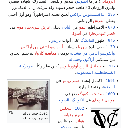
الروماني
) قرأها
أنطونيو
، صديق والقنصل المشارك، شهادة قيصر،
وليري الرومان 23 طعنة خنجر دموية وقد مزقت رداء الديكتاتور.
235
-
ماكسيمينوس ثراكس
يُعلن نفسه امبراطوراً. وهو أول أجنبي
يعتلي
العرش
الروماني.
673
- الامبراطور
تنمو
من
اليابان
يعتلي
عرش شري‌سان‌موم
في
قصر كيومي‌هارا
في
أسوكا
.
845
- ظهور
الڤايكنگ
على أبواب
باريس
.
1179
- في بلدة
سوريا
بإسبانيا،
ألفونسو الثاني من أراگون
وألفونسو الثامن من قشتالة
يوقعان
معاهدة كازولا
لترسيم الحدود
بين مملكتي
أراگون
وقشتالة
.
1206
-
ميخائيل الرابع أوتوريانوس
يُعين بطريركاً
لبطريركية
القسطنطينية المسكونية
.
1591
- اكتمال إنشاء
جسر ريالتو
في
البندقية
، وفتحة للمارة.
1600
-
مذبحة لنكوپنگ
تقع في
موندي ثرذداي
في
لنكوپنگ
،
السويد
.
1602
-
مجلس
1591: جسر ريالتو
عموم ولايات
(صورة من 1875)
هولندا
يقر قانون
تأسيس
شركة