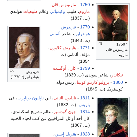
1750
-
مارتينوس ڤان
ماروم
، طبيب
وكيميائي
وعالم
طبيعيات
هولندي
(ت. 1837)
1770
-
فريدرش
هولدرلين
، شاعر
ألماني
.
(ت. 1843)
* 1750:
1771
-
هاينرش كلاورن
،
مارتينوس ڤان
مؤلف ألماني (ت.
ماروم
1854)
1799
-
كارل أوگست
فريدرش
نيكاندر
، شاعر سويدي (ت. 1839)
هولدرلين (* 1770)
1800
-
بروليو كاريلو كولينا
، ريس دولة
كوستريكا (ت. 1845)
1811
-
ناپليون الثاني
، ابن
ناپليون بوناپرت
، في
باريس
. (ت. 1832)
1814
-
جون گودسير
، عالم تشريح اسكتلندي،
كان أحد أوائل المراقبين عن كثب لحياة الخلية.
(ت. 1867)
1828
-
هنريك إبسن
،