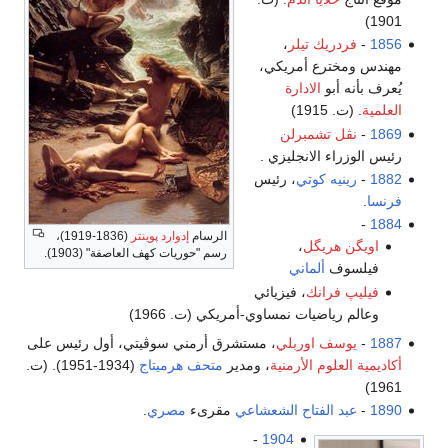
1901)
1856
-
فردريك تيلر
،
مهندس ومخترع أمريكي،
يُعرف بأنه أبو
الادارة
العلمية
. (ت. 1915)
1869
-
نڤل تشمبرلن
رئيس الوزراء الانجليزي .
1882
-
رينيه كوتي
، رئيس
فرنسا
.
-
1884
الرسام
إدوارد پوينتر
(1836-1919)،
اويگن هريگل
،
رسم "حوريات كهف العاصفة" (1903).
فيلسوف
ألماني
فيليپ فرانك
، فيزيائي
وعالم رياضيات نمساوي-أمريكي (ت. 1966)
1887
-
يوسف اوربلي
، مستشرق أرمني سوڤيتي، أول رئيس على
أكاديمية العلوم الأرمنية
، ومدير
متحف هرميتاج
(1934-1951). (ت.
1961)
1890
-
عبد الفتاح الشعشاعي
مقرىء
مصري
.
-
1904