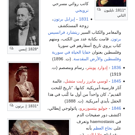
كاتب روائي مسرحي
نرويجي
*1811: ناپليون
الثاني
1831
-
إيزابل برتون
،
زوجة المستكشف
والمغامر والكتاب السير
ريتشارد فرانسيس
برتون
. قامت بكتابة عدد من الكتب، ومنهم
كتاب يروي تاريخ أسفارهم في سوريا
*1828: إبسن
وفلسطين بعنوان
خفايا الحياة في سورية
وفلسطين والأرض المقدسة
. (ت. 1896)
1836
-
إدوارد پوينتر
، رسام ومصصم (ت.
1919)
1845
-
لوسي مايرز رايت متشل
، عالمة
آثار فارسية-أمريكية. كتابها، "تاريخ للنحت
القديم"، كان واحداً من أول ما كُتب في هذا
الحقل بأيدي أمريكية. (ت. 1888)
*1831: إ. برتون
1846
-
جوليو بيتسوزيرو
، پاثولوجي إيطالي،
اكتشف دور صفيحات الدم
في haemostasis وتعرف
على
نخاع العظم
بأنه
موقع انتاج
خلايا الدم
. (ت.