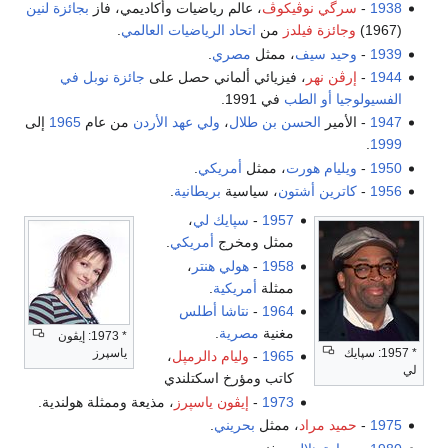
1938
-
سرگي نوڤيكوڤ
، عالم رياضيات وأكاديمي، فاز
بجائزة لنين
(1967)
وجائزة فيلدز
من
اتحاد الرياضيات العالمي
.
1939
-
وحيد سيف
، ممثل
مصري
.
1944
-
إرڤن نهر
، فيزيائي ألماني حصل على
جائزة نوبل في
الفسيولوجيا أو الطب
في 1991.
1947
- الأمير
الحسن بن طلال
،
ولي عهد
الأردن
من عام
1965
إلى
.
1999
1950
-
ويليام هورت
، ممثل
أمريكي
.
1956
-
كاترين أشتون
، سياسية
بريطانية
.
1957
-
سپايك لي
،
ممثل ومخرج
أمريكي
.
1958
-
هولي هنتر
،
ممثلة
أمريكية
.
1964
-
نتاشا أطلس
مغنية
مصرية
.
* 1973: إيڤون
* 1957: سپايك
ياسپرز
1965
-
وليام دالرمپل
،
لي
كاتب ومؤرخ اسكتلندي
1973
-
إيڤون ياسپرز
، مذيعة وممثلة هولندية.
1975
-
حميد مراد
، ممثل
بحريني
.