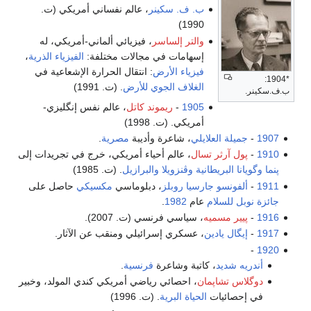
ب. ف. سكينر
، عالم نفساني أمريكي (ت.
1990)
والتر إلساسر
، فيزيائي ألماني-أمريكي، له
إسهامات في مجالات مختلفة:
الفيزياء الذرية
،
فيزياء الأرض
: انتقال الحرارة الإشعاعية في
*1904:
الغلاف الجوي للأرض
. (ت. 1991)
ب.ف.سكينر.
1905
-
ريموند كاتل
، عالم نفس إنگليزي-
أمريكي. (ت. 1998)
1907
-
جميلة العلايلي
، شاعرة وأديبة
مصرية
.
1910
-
پول آرثر تسال
، عالم أحياء أمريكي، خرج في تجريدات إلى
پنما
وگويانا البريطانية
وڤنزويلا
والبرازيل
. (ت. 1985)
1911
-
ألفونسو جارسيا روبلز
، دبلوماسي
مكسيكي
حاصل على
جائزة نوبل للسلام
عام
1982
.
1916
-
پيير مسميه
، سياسي فرنسي (ت. 2007).
1917
-
إيگال يادين
، عسكري إسرائيلي ومنقب عن الآثار.
-
1920
أندريه شديد
، كاتبة وشاعرة
فرنسية
.
دوگلاس تشاپمان
، احصائي رياضي أمريكي كندي المولد، وخبير
في إحصائيات
الحياة البرية
. (ت. 1996)