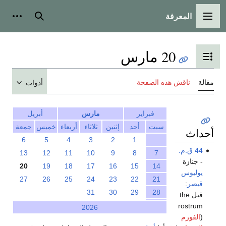
المعرفة
القائمة الرئيسية
بحث
أدوات
20 مارس
تبديل عرض جدول المحتويات
مقالة
ناقش هذه الصفحة
أدوات
فبراير
مارس
أبريل
سبت
أحد
إثنين
ثلاثاء
أربعاء
خميس
جمعة
أحداث
6
5
4
3
2
1
44 ق.م.
13
12
11
10
9
8
7
- جنازة
20
19
18
17
16
15
14
يوليوس
27
26
25
24
23
22
21
قيصر
:
31
30
29
28
قبل the
rostrum
2026
(
الفورم