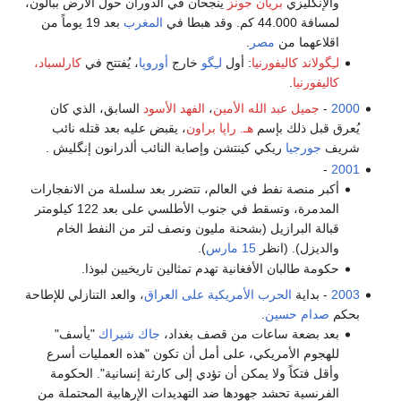
والإنگليزي
بريان جونز
ينجحان في الدوران حول الأرض ببالون،
لمسافة 44.000 كم. وقد هبطا في
المغرب
بعد 19 يوماً من
اقلاعهما من
مصر
.
لـِگولاند كاليفورنيا
: أول
لـِگو
خارج
أوروپا
، يُفتتح في
كارلسباد،
كاليفورنيا
.
2000
-
جميل عبد الله الأمين
،
الفهد الأسود
السابق، الذي كان
يُعرق قبل ذلك بإسم
هـ. راپا براون
، يقبض عليه بعد قتله نائب
شريف
جورجيا
ريكي كينتشن وإصابة النائب ألدرانون إنگليش .
-
2001
أكبر منصة نفط في العالم، تتضرر بعد سلسلة من الانفجارات
المدمرة، وتسقط في جنوب الأطلسي على بعد 122 كيلومتر
قبالة البرازيل (بشحنة مليون ونصف لتر من النفط الخام
والديزل). (انظر
15 مارس
).
حكومة طالبان الأفغانية تهدم تمثالين تاريخيين لبوذا.
2003
- بداية
الحرب الأمريكية على العراق
، والعد التنازلي للإطاحة
بحكم
صدام حسين
.
بعد بضعة ساعات من قصف بغداد،
جاك شيراك
"يأسف"
للهجوم الأمريكي، على أمل أن تكون "هذه العمليات أسرع
وأقل فتكاً ولا يمكن أن تؤدي إلى كارثة إنسانية". الحكومة
الفرنسية تحشد جهودها ضد التهديدات الإرهابية المحتملة من