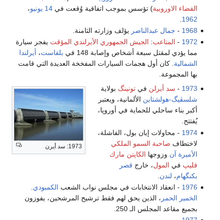
الفضاء الاوروبية
) تؤسس بموجب اتفاقية وُقعت في
14 يونيو
،
.
1962
1968
-
جمال عبدالناصر
يؤلف وزارته الثامنة.
1972
-
المتاعب
:
الجيش الجمهوري الأيرلندي المؤقت
يفجر سيارة
مما يؤدي لمقتل سبعة أشخاص وإصابة 148 في
بلفاست
،
أيرلندا
الشمالية
. كان أول هجمات السيارات المفخخة العديدة التي قامت
بها المجموعة.
1973
-
سد أيرلن
في
تونينگ
بولاية
شلسڤيگ-هولشتاين
الألمانية، ويعتبر
أكبر بناء ساحلي للحماية في أوروپا،
يُفتتح.
1974
- محاولات إيان بول، الفاشلة،
لاختطاف
صاحبة السمو الملكي
1973: سد أيرن
الأميرة آن
وزوجها
الكاپتن مارك
فليپ
في
المول
، خارج
قصر
بكنگهام
،
لندن
.
1976
- انعقاد الانتخابات في مجلس نواب الشعب
الكمبودي
.
الخمير الحمر
، الذين يحق لهم فقط ترشيح المرشحين، يفوزون
بجميع مقاعد المجلس الـ 250.