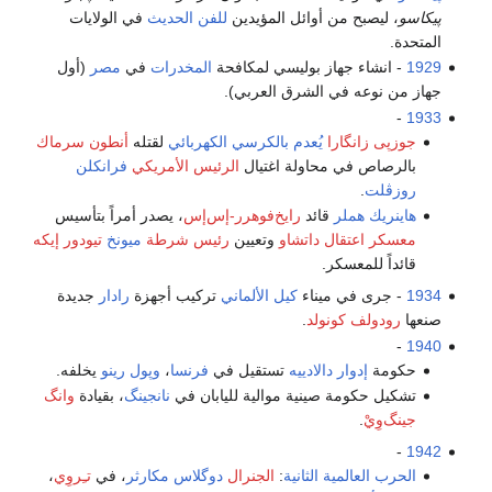
پيكاسو
، ليصبح من أوائل المؤيدين
للفن الحديث
في الولايات
المتحدة.
1929
- انشاء جهاز بوليسي لمكافحة
المخدرات
في
مصر
(أول
جهاز من نوعه في الشرق العربي).
-
1933
جوزپى زانگارا
يُعدم
بالكرسي الكهربائي
لقتله
أنطون سرماك
بالرصاص في محاولة اغتيال
الرئيس الأمريكي
فرانكلن
روزڤلت
.
هاينريك هملر
قائد
رايخ‌فوهرر-إس‌إس
، يصدر أمراً بتأسيس
معسكر اعتقال داتشاو
وتعيين
رئيس شرطة
ميونخ
تيودور إيكه
قائداً للمعسكر.
1934
- جرى في ميناء
كيل
الألماني
تركيب أجهزة
رادار
جديدة
صنعها
رودولف كونولد
.
-
1940
حكومة
إدوار دالادييه
تستقيل في
فرنسا
،
وپول رينو
يخلفه.
تشكيل حكومة صينية موالية لليابان في
نانجينگ
، بقيادة
وانگ
جينگ‌وِيْ
.
-
1942
الحرب العالمية الثانية
:
الجنرال
دوگلاس مكارثر
، في
تـِروِي
،