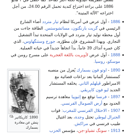
1886 على براءة اختراع كندية تحمل الرقم 24.00، من أجل
اختراعه "الآلة المتينة".
1886
- أول عرض في أمريكا لنظام
تيار متردد
أضاء الشارع
الرئيسي في
گريت بارنگتون، مساتشوستس
. الطاقة جاءت من
أول محطة توليد تيار متردد في الولايات المتحدة تبدأ التشغيل
التجاري. وبهذا المشروع، فإن مطوّره،
جورج وستنگهاوس
، الذي
كان عمره آنذاك 39 عاماً، بدأ اتجاهاً جديداً في حياته العملية.
1888
- أول عرض
لأوپريت باللغة الغجرية
على مسرح رومن في
موسكو
،
روسيا
.
1890
-
اوتو فون بسمارك
يُعزل من منصبه
كمستشار ألمانيا بعد نزاعات قضائية مع
الامبراطور
ڤيلهلم الثاني
. يخلفه المستشار
الجديد
ليو فون كاپريڤي
.
1897
-
فرنسا
توقع مع
إثيوپيا
معاهدة ترسيم
الحدود مع
أرض الصومال الفرنسي
.
1907
-
الاحتلال الفرنسي للمغرب
: قوات
الجنرال ليوطي
تحتل
وجدة
، بعد اغتيال
1890: كاريكاتير
پنش
عن مغادرة
طبيب فرنسي في
مراكش
.
بسمارك
1913
-
سونگ تشياو-جن
، مؤسس
الحزب