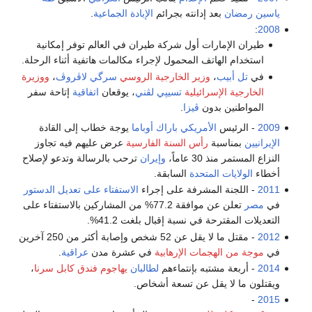
ياسين رمضان
بعد إدانته بجرائم
الإبادة الجماعية
.
:
2008
طيران الإمارات أول شركة طيران في العالم توفر إمكانية
استخدام الهاتف المحمول لإجراء مكالمات هاتفية أثناء الرحلة.
في
تل أبيب
،
وزير الخارجية الروسي
سرگي لاڤروڤ
،
ووزيرة
الخارجية الإسرائيلية
تسيپي لڤني
، يوقعان
اتفاقية
إتاحة سفر
المواطنين بدون
ڤيزا
.
2009
- الرئيس
الأمريكي
باراك أوباما
يوجة خطاب إلى القادة
الإيرانيين
بمناسبة
رأس السنة الفارسية
عرض عليهم فيه تجاوز
النزاع المستمر منذ 30 عاماً،
وإيران
ترحب بالرسالة وتدعو لإصلاح
أخطاء
الولايات المتحدة
السابقة.
2011
- اللجنة المشرفة على إجراء
الاستفتاء على تعديل الدستور
في
مصر
تعلن عن موافقة 77.2% من المشاركين بالاستفتاء على
التعديلات المقترحة في نسبة إقبال بلغت 41.2%.
2012
- مقتل ما لا يقل عن 52 شخص وإصابة أكثر من 250 آخرين
في
موجة من الهجمات الإرهابية
في عشرة مدن
عراقية
.
2014
- أربعة مشتبه بإنتماءهم
لطالبان
يهاجوم
فندق كابل سرنا
،
ويقتلون ما لا يقل عن تسعة أشخاص.
-
2015