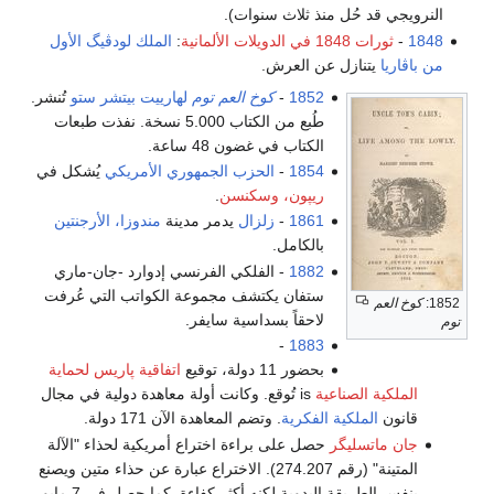
النرويجي قد حُل منذ ثلاث سنوات).
1848
-
ثورات 1848 في الدويلات الألمانية
:
الملك
لودڤيگ الأول
من باڤاريا
يتنازل عن العرش.
1852
-
كوخ العم توم
لهارييت بيتشر ستو
تُنشر.
طُبع من الكتاب 5.000 نسخة. نفذت طبعات
الكتاب في غضون 48 ساعة.
1854
-
الحزب الجمهوري الأمريكي
يُشكل في
ريپون، وسكنسن
.
1861
-
زلزال
يدمر مدينة
مندوزا، الأرجنتين
بالكامل.
1882
- الفلكي الفرنسي إدوارد -جان-ماري
ستفان يكتشف مجموعة الكواتب التي عُرفت
1852:
كوخ العم
لاحقاً بسداسية سايفر.
توم
-
1883
بحضور 11 دولة، توقيع
اتفاقية پاريس لحماية
الملكية الصناعية
is تُوقع. وكانت أولة معاهدة دولية في مجال
قانون
الملكية الفكرية
. وتضم المعاهدة الآن 171 دولة.
جان ماتسليگر
حصل على براءة اختراع أمريكية لحذاء "الآلة
المتينة" (رقم 274.207). الاختراع عبارة عن حذاء متين ويصنع
بنفس الطريقة اليدوية لكنه أكثر كفاءة. كما حصل في 7 مايو