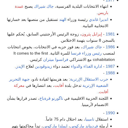
-
1977
انتهاء الانتخابات البلدية الفرنسية،
جاك شيراك
يصبح
عمدة
باريس
.
انديرا غاندي
رئيسة وزراء
الهند
تستقيل من منصبها بعد خسارتها
الانتخابية النيابية.
1981
-
إيزابل پثرون
، زوجة الرئيس الأرجنتيني السابق، يُحكم عليها
بالسجن 8 سنوات بتهمة الاختلاس.
1986
-
جاك شيراك
، بعد فوز حزبه في الانتخابات، يخوض انتخابات
لمنصب
رئيس وزراء فرنسا
للمرة الثانية. It comes to the first
cohabitation مع الاشتراكي
فرانسوا ميتران
كرئيس.
1987
-
ادارة الغذاء والدواء
تعتمد دواء
زيدوڤودين
لعلاج
الإيدز
.
-
1988
حرب الاستقلال الإرترية
: بعد هزيمتها لقيادة نادو،
جبهة التحرير
الشعبية الإرترية
تدخل بلدة
أفابت
، بعد انتصارها في
معركة
أفابت
.
اللجنة الحزبية الاقليمية في
ناگورنو قرةباخ
، تصدر قرارها بشأن
الانضمام لأرمينيا.
-
1990
استقلال
ناميبيا
، بعد احتلال دام 75 عاماً.
أرملة
فرديناند ماركوس
،
إيملدا ماركوس
، تبدأ محاكمتها بتهم