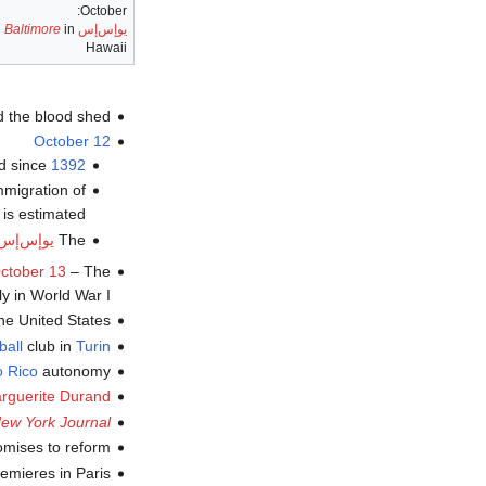
October:
يوإس‌إس
in
Baltimore
Hawaii
d the blood shed.
October 12
ed since
1392
mmigration of
is estimated.
The
يوإس‌إس
ctober 13
– The
y in World War I.
he United States.
ball
club in
Turin
o Rico
autonomy.
rguerite Durand
ew York Journal
omises to reform.
remieres in Paris.