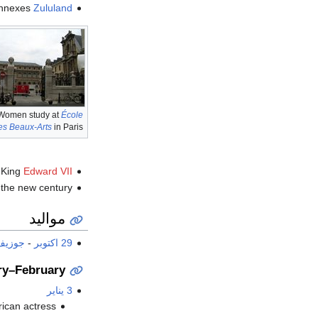
nnexes
Zululand
Women study at
École
es Beaux-Arts
in Paris.
e King
Edward VII
 the new century.
مواليد
29 اكتوبر
-
جوزيف
ry–February
3 يناير
, rican actress