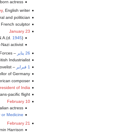
–  born actress
, English writer (ت.
ey
, l and politician
, French sculptor (ت
January 23
.N.A.(d.
1945
)
, Nazi activist
26 يناير
–
, orces
, British Industrialist
1 فبراير
–
(velist
, ellor of Germany
, merican composer
resident of India
, ns-pacific flight
February 10
, ralian actress
y or Medicine
February 21
, min Harrison