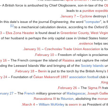
– A British force is ambushed by Chief Ologbosere, son-in-law of the
Ob
.
leads to a
punitive expediti
.
January 7
–
Cyclone
destroys
In this date's issue of the journal
Engineering
, the word "
computer
", is 
[1]
.
to a mechanical calculation device, according to the
Oxford En
23
–
Elva Zona Heaster
is found dead in
Greenbrier County, West Virgin
l of her husband is perhaps the only capital case in United States hist
evidence
helps sec
.
January 31
–
Czechoslav Trade Union Association
is f
.
February 10
– Freedom of religion is proclaime
y 16
– The French conquer the island of
Raiatea
and capture the rebel
ding the Leeward Islands War and bringing all of the
Society Islands
und
.
February 18
–
Benin
is put to the torch by the British Army's
ry 24
– Foundation of
Čekan Mekenroff 1897
association football
club 
.
Kin
February 26
– The
Sigma Pi
frat
ruary 27
– The
French
military governor of
Madagascar
,
Joseph Gallie
Ranavalona III
to
Réunion
, abolishing the
monar
March 4
–
William McKinley
is
sworn in
as President of t