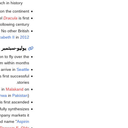
ch in history.
on the continent.
el
Dracula
is first
following century.
No other British
zabeth II
in
2012
يوليو-سبتمبر
n to fly over the
am within months.
 arrive in
Seattle
s first successful
stories.
 in
Malakand
on
khwa
in
Pakistan
).
s first ascended.
ully synthesizes
mpany markets it
nd name "
Aspirin
Ransom E. Olds