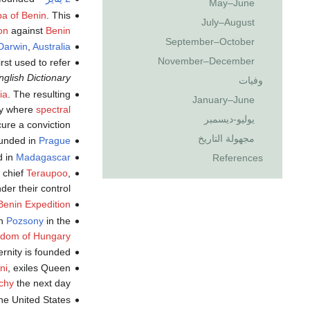
May–June
a of Benin
. This
July–August
on
against
Benin
September–October
Darwin
,
Australia
November–December
first used to refer
glish Dictionary
وفيات
ia
. The resulting
January–June
ory where
spectral
يوليو-ديسمبر
ure a conviction.
مجهولة التاريخ
ounded in
Prague
d in
Madagascar
References
 chief
Teraupoo
,
er their control.
Benin Expedition
in
Pozsony
in the
gdom of Hungary
ernity is founded.
ni
, exiles Queen
chy
the next day.
he United States.