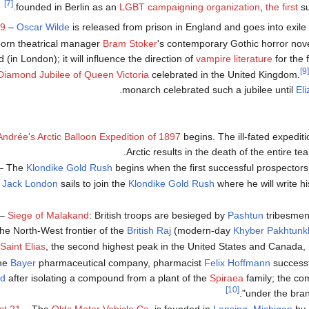
[7]
founded in Berlin as an
LGBT campaigning organization
,
the first
su
9
–
Oscar Wilde
is released from prison in England and goes into exile 
born theatrical manager
Bram Stoker
's contemporary Gothic horror nov
 (in London); it will influence the direction of
vampire literature
for the 
[9]
Diamond Jubilee of Queen Victoria
celebrated in the United Kingdom.
.
monarch celebrated such a jubilee until
Eli
Andrée's Arctic Balloon Expedition of 1897
begins. The ill-fated expeditio
Arctic results in the death of the entire te
– The
Klondike Gold Rush
begins when the first successful prospectors
r
Jack London
sails to join the
Klondike Gold Rush
where he will write hi
–
Siege of Malakand
: British troops are besieged by
Pashtun
tribesmen
the North-West frontier of the
British Raj
(modern-day
Khyber Pakhtun
Saint Elias
, the second highest peak in the United States and Canada, i
the
Bayer
pharmaceutical company, pharmacist
Felix Hoffmann
successf
id
after isolating a compound from a plant of the
Spiraea
family; the co
[10]
".
under the bra
st 21
– The
Olds Motor Vehicle Co.
is founded in
Lansing, Michigan
by