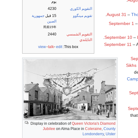
يوم
التقويم الكوري
4230
.
August 31
–
Th
تقويم مينگوو
15 قبل
جمهورية
الصين
September 1
–
民前15年
التقويم الشمسي
2440
.
September 10
–
التايلندي
September 11
– A
view
talk
edit
This box:
Sep
Sikhs
d
Camp
Sep
Sept
tha
Display in celebration of
Queen Victoria's Diamond
Jubilee
on Alma Place in
Coleraine
,
County
Londonderry
,
Ulster