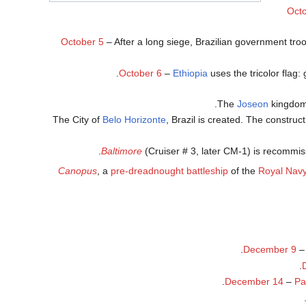
Oct
October 5
– After a long siege, Brazilian government tro
October 6
–
Ethiopia
uses the tricolor flag:
.
The
Joseon
kingdom
The City of
Belo Horizonte
, Brazil is created. The construc
.
Baltimore
(Cruiser # 3, later CM-1) is recommi
Canopus
, a
pre-dreadnought battleship
of the
Royal Nav
.
December 9
– 
.
December 14
–
Pa