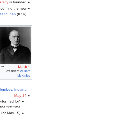
rsity
is founded.
ecoming the new
Katipunan
(KKK).
March 4
,
President
William
McKinley
lumbus, Indiana
May 14
performed for
"
the first time.
(or May 15) – The