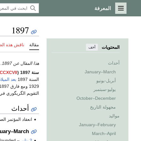
المعرفة
القائمة الرئيسية
1897
مقالة
ناقش هذه ال
المحتويات
أخف
أحداث
هذا المقال عن 1897.
January–March
سنة 1897 (
CCXCVII
السنة 1897
بعد الميلاد
أبريل-يونيو
يوليو-سبتمبر
التقويم الگريگوري ف
October–December
أحداث
مجهولة التاريخ
مواليد
انعقاد المؤتمر ال
January–February
uary–March
March–April
2 يناير
– The International
 founded.