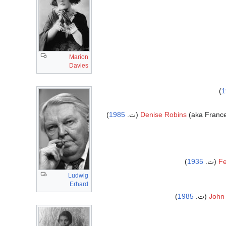
Marion
Davies
)
1
aka Fran (ت.
Denise Robins
1985
)
)
1935
Fe
Ludwig
Erhard
John
(ت.
1985
)