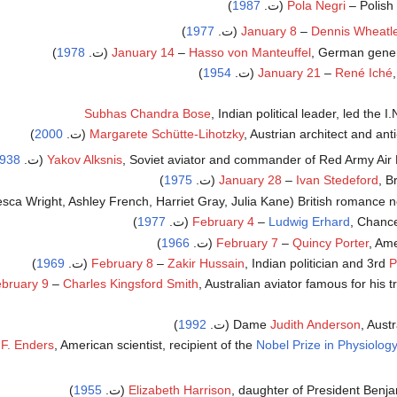
Polish (ت.
Pola Negri
1987
)
)
1977
January 8
–
Dennis Wheatl
German genera (ت.
Hasso von Manteuffel
–
January 14
1978
)
.
René Iché
–
January 21
1954
)
Subhas Chandra Bose
, Indian political leader, led the I
Austrian architect and anti- (ت.
Margarete Schütte-Lihotzky
2000
)
Soviet aviator and commander of Red Army Air F (ت.
Yakov Alksnis
938
 (ت.
Ivan Stedeford
–
January 28
1975
)
cesca Wright, Ashley French, Harriet Gray, Julia Kane) British romance no
Chanc (ت.
Ludwig Erhard
–
February 4
1977
)
A (ت.
Quincy Porter
–
February 7
1966
)
P
, Indian politician and 3rd
Zakir Hussain
–
February 8
(ت.
1969
)
Australian aviator famous for his tra (ت.
Charles Kingsford Smith
–
bruary 9
Aust (ت.
Judith Anderson
Dame
1992
)
 F. Enders
, American scientist, recipient of the
Nobel Prize in Physiolog
daughter of President Benja (ت.
Elizabeth Harrison
1955
)