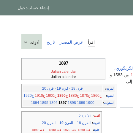
إنشاء حساب
دخول
اقرأ
عرض المصدر
تاريخ
أدوات
1897
الگريگوري
،
Julian calendar
بين 1583 و
Julian calendar
 إلى
قرن 18
·
قرن 19
·
قرن 20
القرون
:
ع1860
ع1870
ع1880
ع1890
ع1900
ع1910
ع1920
العقود
:
1894
1895
1896
1897
1898
1899
1900
السنوات
:
الألفية 2
ألفية
:
القرن 18
–
القرن 19
–
القرن 20
قرون
:
عقود
:
عقد 1860
عقد 1870
عقد 1880
–
عقد 1890
–