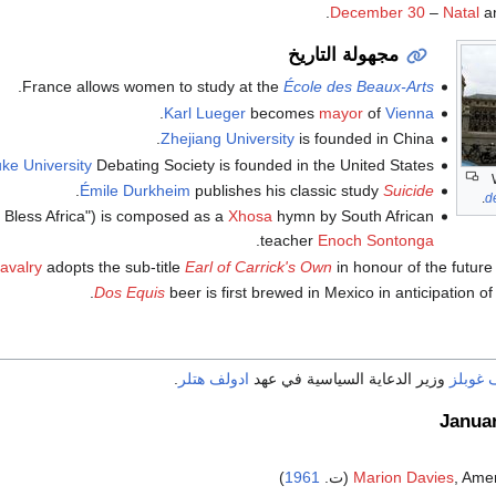
.
December 30
–
Natal
a
مجهولة التاريخ
.
France allows women to study at the
École des Beaux-Arts
.
Karl Lueger
becomes
mayor
of
Vienna
Zhejiang University
is founded in China.
ke University
Debating Society is founded in the United States.
.
Émile Durkheim
publishes his classic study
Suicide
d
 Bless Africa") is composed as a
Xhosa
hymn by South African
.
teacher
Enoch Sontonga
avalry
adopts the sub-title
Earl of Carrick's Own
in honour of the futur
Dos Equis
beer is first brewed in Mexico in anticipation of
 غوبلز
وزير الدعاية السياسية في عهد
ادولف هتلر
.
Janua
Ame (ت.
Marion Davies
1961
)