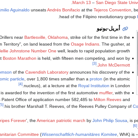
March 13
–
San Diego State Unive
milio Aguinaldo
unseats
Andrés Bonifacio
at the
Tejeros Convention
, b
head of the Filipino revolutionary group
أبريل-يونيو
Drillers near
Bartlesville, Oklahoma
, strike oil for the first time in the
n Territory", on land leased from the
Osage Indians
. The gusher, at
ellie Johnstone Number One
well, leads to rapid population growth.
st
Boston Marathon
is held, with fifteen men competing, and won by
[3]
.
John McDermott
homson
of the
Cavendish Laboratory
announces his discovery of the
omic particle
, over 1,800 times smaller than a
proton
(in the atomic
[4]
nucleus), at a lecture at the
Royal Institution
in London.
is awarded for the invention of the first automotive
muffler
, with the
 Patent Office of application number 582,485 to
Milton Reeves
and
[5]
.
his brother Marshall T. Reeves, of the Reeves Pulley Company of
Co
ripes Forever
', the
American patriotic march
by
John Philip Sousa
, is 
[6]
manitarian Committee
(
Wissenschaftlich-humanitäres Komitee
, WhK) is