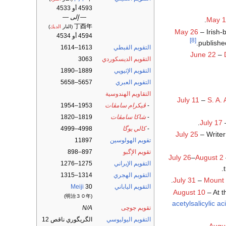
4593 أو 4533
— إلى —
May 1
丁酉年
(النار
الديك
)
May 26
– Irish-
4594 أو 4534
[8]
published
التقويم القبطي
1613–1614
June 22
–
التقويم الديسكوردي
3063
التقويم الإثيوپي
1889–1890
التقويم العبري
5657–5658
التقاويم الهندوسية
July 11
–
S. A. 
-
ڤيكرام سامڤات
1953–1954
-
شاكا سامڤات
1819–1820
.
July 17
-
كالي يوگا
4998–4999
July 25
– Write
تقويم الهولوسين
11897
تقويم الإگبو
897–898
July 26
–
August 2
التقويم الإيراني
1275–1276
التقويم الهجري
1314–1315
July 31
–
Mount 
التقويم الياباني
30
Meiji
August 10
– At 
(明治３０年)
acetylsalicylic ac
تقويم جوچى
N/A
التقويم اليوليوسي
الگريگوري ناقص 12
.
Augu