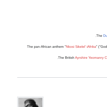
The
Du
The pan-African anthem "
Nkosi Sikelel' iAfrika
" ("God
.
The British
Ayrshire Yeomanry C