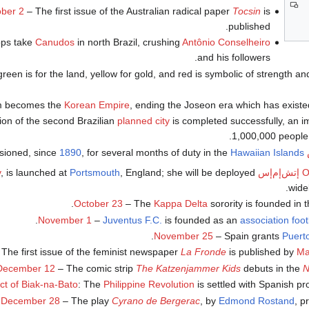
ober 2
– The first issue of the Australian radical paper
Tocsin
is
published.
ops take
Canudos
in north Brazil, crushing
Antônio Conselheiro
and his followers.
 green is for the land, yellow for gold, and red is symbolic of strength an
 becomes the
Korean Empire
, ending the Joseon era which has exist
tion of the second Brazilian
planned city
is completed successfully, an i
1,000,000 people 
ssioned, since
1890
, for several months of duty in the
Hawaiian Islands
O
إتش‌إم‌إس
, England; she will be deployed
Portsmouth
, is launched at
y
widel
October 23
– The
Kappa Delta
sorority is founded in t
.
November 1
–
Juventus F.C.
is founded as an
association foot
November 25
– Spain grants
Puert
The first issue of the feminist newspaper
La Fronde
is published by
Ma
December 12
– The comic strip
The Katzenjammer Kids
debuts in the
N
ct of Biak-na-Bato
: The
Philippine Revolution
is settled with Spanish pr
December 28
– The play
Cyrano de Bergerac
, by
Edmond Rostand
, p