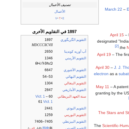
تصنيف الأعمال
March 22
–
E
الأعمال
v
t
e
1897 في التقاويم الأخرى
April 15
– 
التقويم الگريگوري
1897
designated "India
MDCCCXCVII
[2]
the
N
آب أوربه كونديتا
2650
April 19
– The fir
التقويم الأرمني
1346
ԹՎ ՌՅԽԶ
April 30
–
J. J. T
التقويم الآشوري
6647
electron
as a
subat
التقويم البهائي
53–54
التقويم البنغالي
1304
May 11
– A patent 
التقويم الأمازيغي
2847
granting by the US
سنة العهد البريطاني
60
–
Vict. 1
61
Vict. 1
التقويم البوذي
2441
The Stars and St
التقويم البورمي
1259
التقويم البيزنطي
7405–7406
Scientific-Hu
التقويم الصيني
年
丙申
(النار
القرد
)