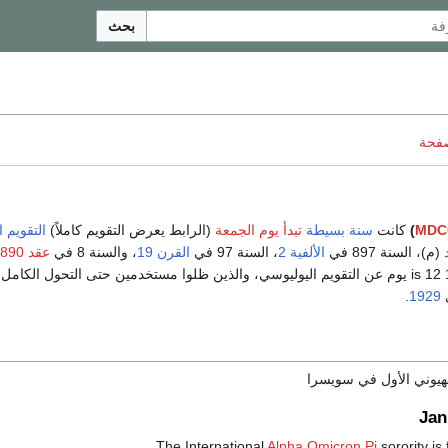
بحث
صفحة
MDC
)
كانت
سنة بسيطة
تبدأ يوم الجمعة
(الرابط يعرض التقويم كاملاً)
التقويم 
(م)، السنة 897 في
الألفية 2
، السنة 97 في
القرن 19
، والسنة 8 في
عقد 1890
1929 ومع فارق 1897 is 12 يوم عن التقويم اليوليوسي، والذين ظلوا مستخدمين حتى التحول الكامل
ي
1929
.
صهيوني الأول في سويسرا
Jan
Alpha Omicron Pi
sorority is