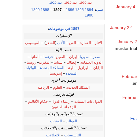
عقد 1900
عقد 1910
عقد 1920
January 4
1899
1898
–
1897
–
1896
1895
1894
سنين
:
1900
January 22
– 
1897 في موضوعات
:
الإنسانيات
January 
الآثار
–
العمارة
–
الفن
–
الأدب
(
الشعر
) –
الموسيقى
murder tria
حسب البلد
مصر
–
سوريا
-
إيران
–
الصين
-
فرنسا
–
ألمانيا
–
الدولة العثمانية
–
إيطاليا
-
اسبانيا
-
المغرب
–
روسيا
-
اليابان
–
البرازيل
-
الهند
-
المملكة المتحدة
–
الولايات
المتحدة
–
إندونسيا
Februar
موضوعات أخرى
en
السكك الحديدية
–
العلوم
–
الرياضة
قوائم الزعماء
Februa
الدول ذات السيادة
–
زعماء الدول
–
حكام الأقاليم
–
الزعماء الدينيون
تصنيفا المواليد والوفيات
Feb
المواليد
–
الوفيات
تصنيفا التأسيسات والانحلالات
التأسيسات
–
الانحلالات