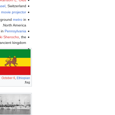
sel
, Switzerland.
e
movie projector
erground
metro
in
North America.
 in
Pennsylvania
ki Sherocho
, the
 ancient kingdom.
October 6
,
Ethiopian
flag.