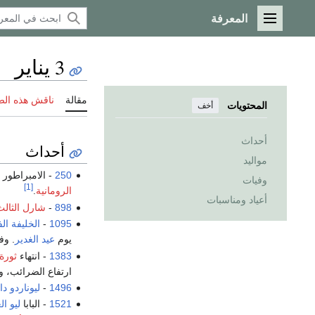
المعرفة
القائمة الرئيسية
3 يناير
مقالة
ناقش هذه ال
المحتويات
أخف
أحداث
أحداث
مواليد
250
- الامبراطور
وفيات
[1]
الرومانية
.
أعياد ومناسبات
898
-
شارل الثالث
1095
-
الخليفة
ال
يوم
عيد الغدير
. وف
1383
- انتهاء
ثورة
ارتفاع الضرائب، و
1496
-
ليوناردو د
1521
- البابا
ليو ا