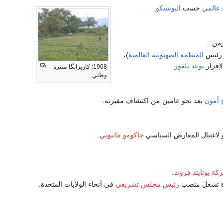
 عالمي
حسب
اليونسكو
.
 رئيس
المنظمة الصهيونية العالمية
)،
إقرار
بوعد بلفور
.
1908: كازيرانگا-منتزه
وطني
 أمون
بعد نحو عامين من اكتشاف مقبرته.
و لاغتيال المعارض السياسي
جاكومو ماتيوتي
.
كة يونايتد فروت
.
أة تشغل منصب
رئيس مجلس تشريعي
في أنحاء الولايات المتحدة.