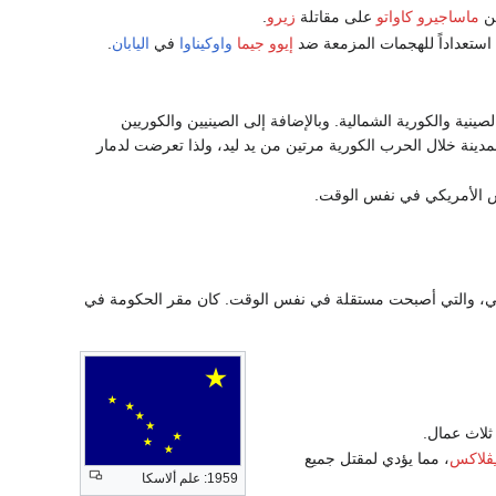
تن
ماساجيرو كاواتو
على مقاتلة
زيرو
.
استعداداً للهجمات المزمعة ضد
إيوو جيما
واوكيناوا
في
اليابان
.
صينية والكورية الشمالية. وبالإضافة إلى الصينيين والكوريين
مدينة خلال الحرب الكورية مرتين من يد ليد، ولذا تعرضت لدمار
س الأمريكي في نفس الوقت.
اريبي، والتي أصبحت مستقلة في نفس الوقت. كان مقر الحكومة في
ثلاث عمال.
ِڤلاكس
، مما يؤدي لمقتل جميع
1959: علم ألاسكا