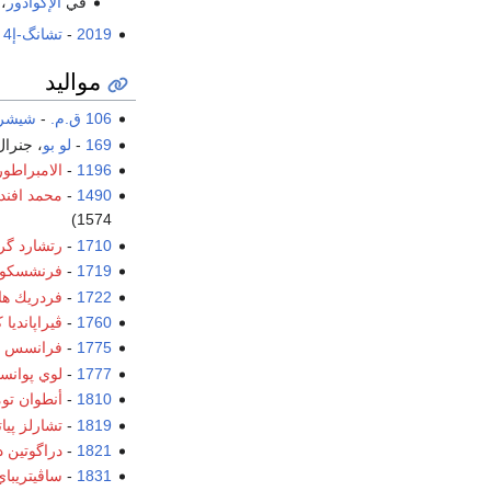
في
الإكوادور
،
2019
-
تشانگ-إ4
ت
مواليد
106 ق.م.
-
شيشر
169
-
لو بو
، جنرال
1196
-
الامبراطو
1490
-
محمد افندي
1574)
1710
-
رتشارد گر
1719
-
فرنشسكو 
1722
-
فردريك ه
1760
-
ڤيراپانديا 
1775
-
فرانسس كو
1777
-
لوي پوانس
1810
-
أنطوان تو
1819
-
تشارلز پي
1821
-
دراگوتين 
1831
-
ساڤيتريباي