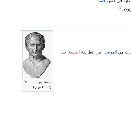
عليه في قضية
فساد
.
[5]
و-2.
لقرب من
الموصل
. من الطريقة
الچلبية
(ت.
شيشرون
(* 106 ق.م.)