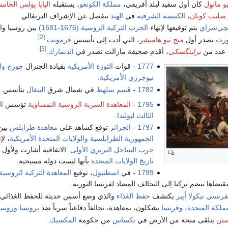
و مانوِل
كان أول سفيد لبلد أفريقي،
مملكة الكونغو
، يستقبله
الپاپا پولس الخا
صليب كونان
،
الكنيسة الشرقية
في
الهند
تنفصل عن الإشراف البرتغالي.
چي‌سراي
يتم توقيعها لإنهاء
الحرب التركية الروسية (1676-1681)
بين روسيا وال
[2]
ورث
يصدر أول
منح نيو هامپشر
، التي أدت إلى تأسيس
ڤرمونت
.
[3]
 عدد من
برلينگسكى
، أقدم صحيفة مازالت تصدر في
الدنمارك
.
1777
- قوات
الثورة الأمريكية
بقيادة الجنرال
جورج وا
نيوجرزي
الأمريكية
.
1782
-
قسم سلهط
في شمال شرق
البنغال
يتأسس.
1795
-
المعاهدة السرية الروسية النمساوية
تؤسس
ال
الثالث لپولندا
.
1797
-
الجزائر
توقع كشاهد على
معاهدة طرابلس
بين
الجمهورية الطرابلسية
والولايات المتحدة الأمريكية
، لإن
حرب الساحل البربري الأولى
. الاتفاقية أشارت ولأول
تاريخ الولايات المتحدة
بأنها ليست دولة مسيحية.
1799
- في
اسطنبول
، توقيع
المعاهدة التركية الروسية
مقتضاها تنضم تركيا إلى التحالف المضاد لفرنسا الثورية.
فرنسي
نيكولا أپير
يكتشف
حفظ الغذاء
والذي وضع أسس حديثة للحفظ الغذائي.
مملكة المتحدة
،
وفرنسا
يشكلون، بمعاهدة، تحالفاً دفاعياً سرياً ضد
پروسيا
وروسي
ستن
يتلقى منحة من الأرض في
تكساس
من حكومة
المكسيك
.