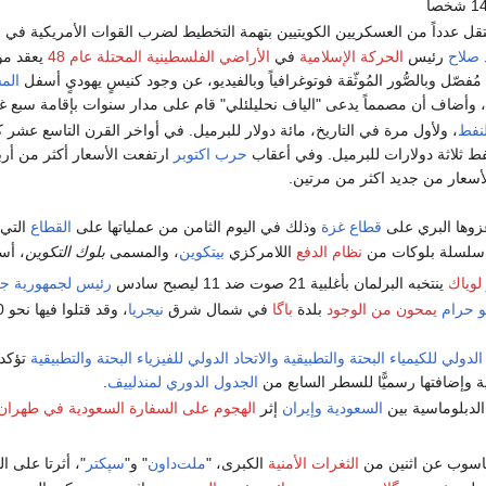
قل عدداً من العسكريين الكويتيين بتهمة التخطيط لضرب القوات الأمريكية في 
 صلاح
رئيس
الحركة الإسلامية
في
الأراضي الفلسطينية المحتلة عام 48
يعقد مؤ
صّل وبالصُّور المُوثّقة فوتوغرافياً وبالفيديو، عن وجود كنيسٍ يهوديٍ أسفل
الم
، وأضاف أن مصمماً يدعى "الياف نحليلئلي" قام على مدار سنوات بإقامة سبع
نفط
، ولأول مرة في التاريخ، مائة دولار للبرميل. في أواخر القرن التاسع عشر 
فط ثلاثة دولارات للبرميل. وفي أعقاب
حرب اكتوبر
ارتفعت الأسعار أكثر من أر
أسعار من جديد اكثر من مرتين.
زوها البري على
قطاع غزة
وذلك في اليوم الثامن من عملياتها على
القطاع
التي 
سلسلة بلوكات من
نظام الدفع
اللامركزي
بيتكوين
، والمسمى
بلوك التكوين
، أس
لوياك
ينتخبه البرلمان بأغلبية 21 صوت ضد 11 ليصبح سادس
رئيس
لجمهورية ج
و حرام
يمحون من الوجود
بلدة
باگا
في شمال شرق
نيجريا
، وقد قتلوا فيها نحو 2,000 شخص.
 الدولي للكيمياء البحتة والتطبيقية
والاتحاد الدولي للفيزياء البحتة والتطبيقية
تؤكد
ية وإضافتها رسميًّا للسطر السابع من
الجدول الدوري لمندلييف
.
الدبلوماسية بين
السعودية
وإيران
إثر
الهجوم على السفارة السعودية في طهران
حاسوب عن اثنين من
الثغرات الأمنية
الكبرى، "
ملت‌داون
" و"
سپكتر
"، أثرتا على 