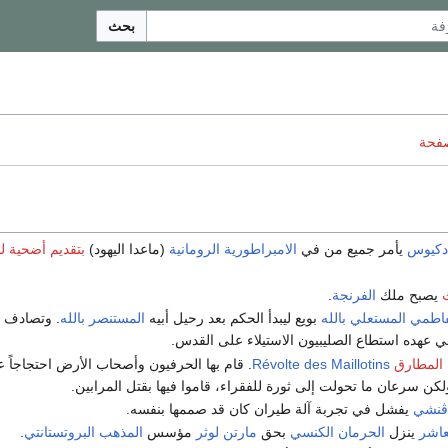
بحث
صفحة
دكيوس
يأمر جميع من في
الامبراطورية الرومانية
(ماعدا اليهود)
بتقديم أضحية لل
يصبح ملك
الفرنجة
.
فاطمي
المستعلي بالله
بويع ليبدأ الحكم بعد رحيل أبيه
المستنصر بالله
. وتصادف 
ي عهده استطاع الصليبيون الاستيلاء على القدس.
 المطارق
Révolte des Maillotins
. قام بها الحرفيون وأصحاب الأرض احتجاجاً 
لكن سرعان ما تحولت إلى ثورة للفقراء، قاموا فيها بقتل المرابين.
اڤنشي
يفشل في تجربة آلة طيران كان قد صممها بنفسه.
لعاشر
ينزل
الحرمان الكنسي
بحق
مارتن لوثر
مؤسس
المذهب البروتستانتي
.