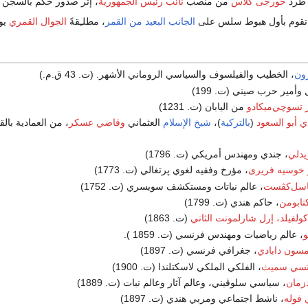
 طرد
خورجى گلاس
من منصب
نائب رئيس الجمهورية
، إثر صدور حكم بالسجن 
قوم بأول هبوط سلس على
الجانب البعيد من القمر
، مطلـِقةً
الجوال القمري
يوت
ون
، الخطيب والفيلسوف والسياسي الروماني الأشهر. (ت. 43 ق.م.)
 وأمير حرب صيني (ت. 199)
ر تسوچي‌ميكادو
من اليابان (ت. 1231)
 أبو السعود
(
بالتركية
)،
شيخ الإسلام
العثماني
وقاضي عسكر
، من العمادية با
يدلي
، جندي ومهندس أمريكي (ت. 1796)
خوسيه فريرى
، مؤرخ وفقيه لغوي پرتغالي (ت. 1773)
اسل‌كڤست
، عالم نباتات ومستكشف سويسري (ت. 1752)
كتابومن
، حاكم هندي (ت. 1799)
لفيلد، إرل شارلمونت الثاني
(ت. 1863)
و
، عالم رياضيات ومهندس فرنسي (ت. 1859 ).
مسون دابادي
، جغرافي فرنسي (ت. 1897)
اتسي سميث
، الفلكي الملكي لاسكتلندا (ت. 1900)
دزمان
، سياسي سلوڤيني، وعالم آثار وعالم نبات (ت. 1889)
 فوله
، ناشط اجتماعي ومربي هندي (ت. 1897)