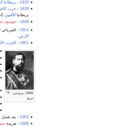
1833
-
بريطانيا ا
1839
-
حرب الأفيو
بريطانيا
للأفيون
إلى
1848
-
جوسف جنك
1851
- الفيزيائي
الأرض
.
1861
-
الحرب الأه
1868: مـِيْ‌جي-
تن‌نو
1902
- بعد فشل
ت
1906
- هزيمة
جمه