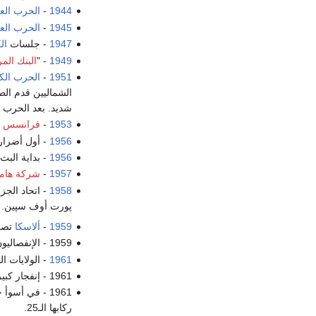
1944
-
الحرب العال
1945
-
الحرب العال
1947
- جلسات
ال
1949
- "
البنك الم
1951
-
الحرب الك
الشماليين قدم ال
شديد. بعد الحرب 
1953
-
فرانسس پ
1956
- أول أضرار
1956
- بداية البث
1957
-
شركة هامي
1958
- اتحاد الج
پورت أوف سپين.
1959
-
ألاسكا
تصبح 
1959 - الإنفصاليون في
1961
- الولايات ا
1961 - إنفجار كبير وإنهيار
1961 - في أسوأ حوادث الطيران المدني في فنلندا،
ركابها الـ25.