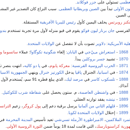
لعظمى
تستولي على
جزر فوكلاند
.
ن الأولى
تبدأ بين
الصين
وبريطانيا العظمى
. سبب النزاع كان التصدير غير الم
 الصين.
نز روبرتس
يحلف اليمين كأول
رئيس
لليبريا
الأفريقية
المستقلة.
 الفرنسي
جان برنار ليون فوكو
يقوم في قبو منزله لأول مرة تجربة تستخدم
بندو
لية الأمريكية
:
دلاوير
تصوت بأن لا تنفصل عن
الولايات المتحدة
.
1868
-
استعراش مـِيْ‌جي
في
اليابان
: إلغاء
شگونية تكوگاوا
؛ عملاء
ساتسوما
و
1870
- تشييد
جسر بروكلين
يبدأ.
1871
-
الحرب الپروسية الفرنسية
:
معركة پابوم
، في
پا دو كاليه
، انتهت بنصر 
1874
- في
اسبانيا
، الجنرال
پاڤيا
يدخل
الكورتيز خنرال
وينهي
الجمهورية الاسبان
1888
-
تلسكوب كاسر
في
مرصد ليك
، الذي يبلغ قطره 91 سم، يُستخدم لأول مرة. وقد كان أكبر
آنذاك.
1888
- في
واشنطن العاصمة
، م. ستون يحصل على
شفاطة شرب
للكوكتيل
. 
1889
-
نيتشه
يفقد توازنه العقلي.
1896
-
ڤلهلم الثاني من ألمانيا
يرسل برقية دعم إلى
پول كروگر
، زعيم
الترانس
1899
- إحتلال
الولايات المتحدة
لكوبا
.
مرد الملاكمين
،
الامبراطورة الأرملة تسي‌شي
تعيد تأسيس
المدينة المحرمة
في
ورية كراسنويارسك
، التي قامت لمدة 18 يوماً ضمن
الثورة الروسية الأولى
.