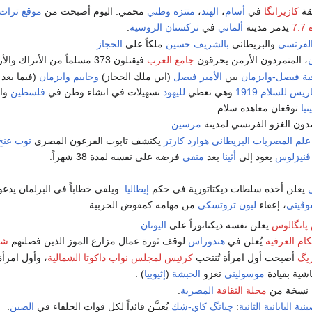
قة
كازيرانگا
في
أسام
،
الهند
،
منتزه وطني
محمي. اليوم أصبحت من
موقع تراث
7
يدمر مدينة
ألماتي
في
تركستان الروسية
.
لفرنسي
والبريطاني
بالشريف حسين
ملكاً على
الحجاز
.
، المتمردون الأرمن يحرقون
جامع العرب
فيقتلون 373 مسلماً من الأتراك والأرمن.
قية فيصل-وايزمان
بين
الأمير فيصل
(ابن ملك الحجاز)
وحاييم وايزمان
(فيما بعد
يس للسلام 1919
وهي تعطي
لليهود
تسهيلات في انشاء وطن في
فلسطين
وال
نيا
توقعان معاهدة سلام.
صدون الغزو الفرنسي لمدينة
مرسين
.
علم المصريات
البريطاني
هوارد كارتر
يكتشف تابوت الفرعون المصري
توت عنخ
ڤنيزلوس
يعود إلى
أثينا
بعد
منفى
فرضه على نفسه لمدة 38 شهراً.
يعلن أخذه سلطات ديكتاتورية في حكم
إيطاليا
. ويلقي خطاباً في البرلمان يدع
سوڤيتي
، إعفاء
ليون تروتسكي
من مهامه كمفوض الحربية.
پانگالوس
يعلن نفسه ديكتاتوراً على
اليونان
.
كام العرفية
يُعلن في
هندوراس
لوقف ثورة عمال مزارع الموز الذين فصلتهم
شر
ريگ
أصبحت أول امرأة تُنتخب
كرئيس لمجلس نواب داكوتا الشمالية
، وأول امر
اشية بقيادة
موسوليني
تغزو
الحبشة
(
إثيوبيا
) .
 نسخة من
مجلة الثقافة
المصرية
.
ية اليابانية الثانية
:
چيانگ كاي-شك
يُعيـَّن قائداً لكل قوات الحلفاء في
الصين
.