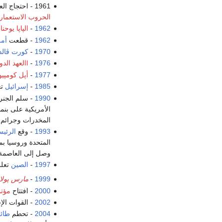
1961 - احتجاج العمال الزراعيين في
الحروب الاستعمارية
1962
-
الپاپا يوحن
1962
- قطعت
أمر
1970
-
كورت ڤالد
1976
-
Iالعهد الدولي الخاص بالحقوق الاقتصادية والاجتماعية والثقافية
1977
-
أپل كومپيو
1985
-
إسرائيل
تع
1990
- سلم الجنر
الأمريكية على بنم
المخدرات وجرائم 
1993
- وقع
الرئي
المتحدة وروسيا بم
وصل إلى العاصمة ا
1997
-
الصين
تعلن أ
1999
-
مارس پولار
2000
- افتتاح
مؤتم
2002
- القوات ال
2004
- تحطم
طائ