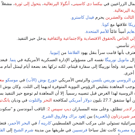
بيكسا دى كاسينى
،
أنگولا الپرتغالية
،
يتحول إلى ثورة
، مشغلاً
ح
 الپرتغالية
.
ا الثالث والعشرين
يحرم
فيدل كاسترو
.
يكا
علاقتها مع
كوبا
.
هايم
أميناً عامّاً
للأمم المتحدة
.
يدخل حيز التنفيذ.
تر
تتأسس.
ترف بأنها قامت سراً بنقل يهود
الفلاشا
من
إثيوبيا
.
ال
مانويل نورييگا
نفسه الى مسؤولي الإدارة العسكرية الأمريكية في
پنما
. فبعد
ا بسرعة. ولجأ نورييگا إلى سفارة ڤيتنام، لكنه تركها بعد بضعة أيام ليمثل أما
أخرى.
س الروسي
بوريس يلتسن
والرئيس الأمريكي
جورج بوش (الأب)
في
موسكو
معا
وجب المعاهدة بتقليص الرؤوس النووية المتوفرة لديهما إلى الثلث. وكان بوش الذ
لروسية لهذا الغرض قبل تنصيبه رسمياً. إلا أن المعاهدة لم توضع حيز التنفيذ 
نها ستنفق 27.7 بليون
دولار أمريكي
لمكافحة
النحر
والتلوث
في وديان
يانگ‌ت
 لاندر
تنطلق، وعلى متنه المسباران
ديپ سپيس 2
: الثاقب أموندسن و "سكوت
ر شپردزتاون
(
بالعبرية
) بين
إهود براك
وفاروق الشرع
.
إسرائيلية تستولي على مركب الشحن الفلسطيني
كارينه أ
في
البحر الأحمر
، فتعثر على 
رة
مصرية
كانت تقل سياحا
فرنسيين
في طريقها من مدينة
شرم الشيخ
إلى
الق