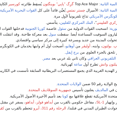
مية الثانية
: Top Ace Major
گرِگ "پاپي" بوينگتون
يُسقِط طائرته
كورسير
الكاپ
مية الثانية
: الأميرال
چستر نمتس
يُعيَّن قائداً على كل
القوات البحرية الأمريكية
كونگرس الأمريكي
تذاع تلفزيونياً لأول مرة.
ركزي الفلپيني
"،
البنك المركزي
للفلپين
، يتأسس.
ورية
: انسحبت القوات الدولية من
سئول
عاصمة
كوريا الجنوبية
فدخلتها القوات ال
طيارون السوفيت المساعدة أيضا. سقطت
سول
بعد معركة طاحنة. وقد انتقلت ال
تحولت المدينة من جديد وبسرعة كبيرة إلى مركز سياسي واقتصادي.
. بولتون
، وابنه،
أوليڤر
من
أوهايو
، أصبحت أول أم وابنها يخدمان في الكونگر
 تلحق بالجزء العلوي من
برج إيفل
.
التلفزيوني
العراقي
وكان ثاني بلد عربي بعد
مصر
.
لتون واتش
تطرح أول
ساعة
كهربائية.
زر الهندية الغربية الذي يجمع المستعمرات البريطانية السابقة تأسست في الك
الولاية رقم 50 ضمن
الولايات المتحدة
.
المالديڤ
يعلنون تأسيس
جمهورية السوڤاديڤ المتحدة
.
لمتحدة الأمريكية تقطع علاقتها مع
كوبا
بعد تأميم الأخيرة الأصول الأمريكية.
SL-1
، مفاعل حكومي بالقرب من
أيداهو فولز، أيداهو
، يسفر عن مقتل 
الرحلة رقم 311، أيرو
تتحطم بالقرب من
كڤـ