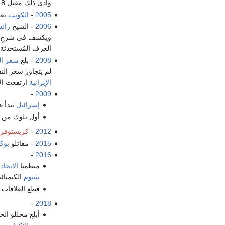
وأدى ذلك مقتل 148 شخصاً
2005
-
الكويت
تعت
2006
- الشيخ
رائد
ويكشف في شرحٍ مُف
الغرف المُستحدثة
2008
- بلغ
سعر ال
لم يتجاوز سعر الن
الإيرانية
ارتفعت ال
-
2009
إسرائيل
تبدأ غ
أول بلوك من 
2012
-
كريستوفر 
2015
- مقاتلو
بوك
-
2016
منظمتا
الاتحاد
بنتيوم
الكيميائ
قطع العلاقات 
-
2018
أبلغ محللو ال