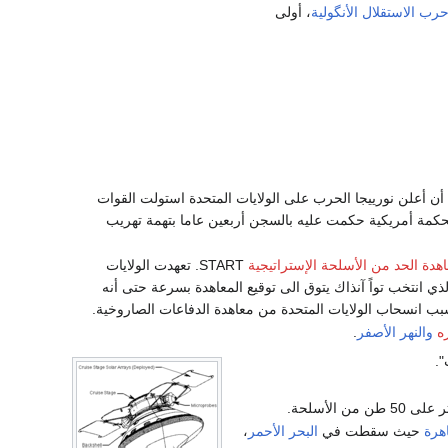
رب الاستقلال الأنگولية
، أولى
 أن أعلن نورييجا الحرب على الولايات المتحدة استولت القوات
م محكمة أمريكية حكمت عليه بالسجن أربعين عاما بتهمة تهريب
هدة الحد من الأسلحة الإستراتيجية
START. تعهدت الولايات
ي انتخب تواً آنذاك يتوق الى توقيع المعاهدة بسرعة حتى أنه
بسبب انسحاب الولايات المتحدة من معاهدة الدفاعات الصاروخية.
زه
والنهر الأصفر
.
".
50 طن من الأسلحة.
اهرة
حيث سقطت في
البحر الأحمر
،