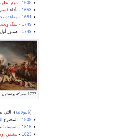
1608
-
دوم أنطوني
1653
- بأداء
قسم 
1681
-
معاهدة بخ
1749
-
بننگ ونت‌
1749
- صدور أول
1777: معركة پرنستون
(
باليونانية
)، التي ب
1809
- المخترع
ال
1815
-
النمسا
،
ال
1823
-
ستيفن أو