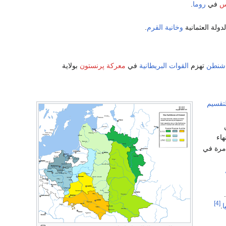
مس
في
روما
.
دولة العثمانية
وخانية القرم
.
شنطن
تهزم
القوات البريطانية
في
معركة پرنستون
بولاية
تقسيم
هاء
 مرة في
[4]
ا
.