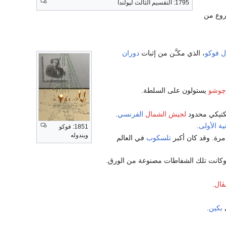
1795: التقسيم الثالث لپولندا
شروع من
ل فوكو
، الذي مكـَّن من إثبات
دوران
چوشو
يستولون على السلطة.
تكتيكي محدود
لجيش الشمال
الفرنسي
.
ية الأولى
.
1851: فوكو
وبندوله
تلسكوب
في العالم
وكانت تلك الشفاطات مصنوعة من الورق.
ڤال
.
بكين
.