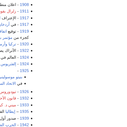
1908
- اعلان منط
1911
-
زلزال بقوة .7
1917
- الإعتراف
ا
1917
- في
أردخان
1919
- توقيع
اتفا
كجزء من
مؤتمر بار
1920
-
تركيا
وأرمي
1922
- الأتراك ي
1924
- العالم في
1924
-
إلفثريوس 
-
1925
بنيتو موسوليني
في
الاتحاد ال
1926
-
تيودوروس 
1932
-
قانون الأح
1933
-
ميني د. ك
1935
–
إيطاليا
الف
1939
- صدور أول
1942
-
الحرب الصين