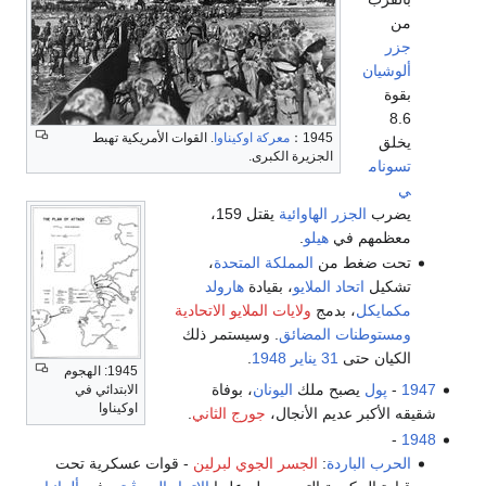
من
جزر
ألوشيان
بقوة
8.6
1945：
معركة اوكيناوا
. القوات الأمريكية تهبط
يخلق
الجزيرة الكبرى.
تسونام
ي
يضرب
الجزر الهاوائية
يقتل 159،
معظمهم في
هيلو
.
تحت ضغط من
المملكة المتحدة
،
تشكيل
اتحاد الملايو
، بقيادة
هارولد
مكمايكل
، بدمج
ولايات الملايو الاتحادية
ومستوطنات المضائق
. وسيستمر ذلك
الكيان حتى
31 يناير
1948
.
1945: الهجوم
1947
-
پول
يصبح ملك
اليونان
، بوفاة
الابتدائي في
اوكيناوا
شقيقه الأكبر عديم الأنجال،
جورج الثاني
.
-
1948
الحرب الباردة
:
الجسر الجوي لبرلين
- قوات عسكرية تحت