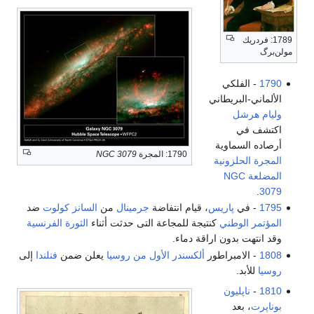
1789: فردريك
مولن‌برگ
1790
- الفلكي
الألماني-البريطاني
وليام هرشل
اكتشف في
أرصاده السماوية
1790: المجرة
NGC 3079
المجرة الحلزونية
المضلعة
NGC
.
3079
1795
- في
پاريس
، قيام انتفاضة
جرمينال
من
السانز كولوت
ضد
المؤتمر الوطني
كنتيجة للمجاعة التى حدثت أثناء
الثورة الفرنسية
وقد انتهت بدون اراقة دماء.
1808
- الامبراطور
ألكسندر الأول من روسيا
يعلن ضمن
فنلندا
إلى
روسيا
للأبد.
1810
-
ناپليون
بوناپرت
، بعد