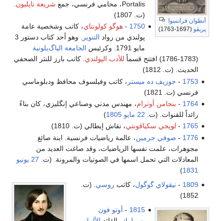
Portalis، محامي فرنسي، جمع
شريعة ناپليون
.
(ت. 1807)
أنطوان فرانسوا
1750
-
هوگو كولونتاي
، كاتب وشخصية عامة
پريڤو
(1697-1763)
پولندي من رواد
التنوير
. وهو أحد كتاب دستور 3
مايو 1791. وكرئيس
الجامعة الياگ‌يلونية
(1783-1786) افتتح قسماً
للأدب الپولندي
. كاتب بارز للنثر الصحفي
الحديث. (ت. 1812)
1753
-
جوزيف ده ميستر
، كاتب وفيلسوف محافظ ودبلوماسي
فرنسي (ت. 1821)
1764
-
بنجامن أوترام
، مهندس مدني وصناعي إنگليزي، كان بناءً
رائداً للقنوات. (ت.
22 مايو
1805
)
1765
-
لويجي سكياڤونتي
، نقاش إيطالي (ت. 1810)
1776
-
صوفي جرمين
، عالمة رياضيات فرنسية. ابنة صائغ
مجوهرات، علمت نفسها الرياضيات، وقد صاغت العديد من
المعادلات التي تحمل اسمها في الصوتيات والمرونة. (ت.
27 يونيو
)
1831
1809
-
نيقولاي گوگول
، كاتب
روسي
. (ت.
1852)
1815
-
أوتو فون
بسمارك
، القائد
الألماني
،