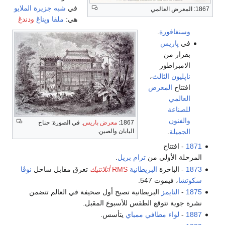
في
شبه جزيرة الملايو
1867: المعرض العالمي
هي:
ملقا
وپناڠ
ودندڠ
وسنغافورة
.
في
پاريس
بقرار من
الامبراطور
ناپليون الثالث
،
افتتاح
المعرض
العالمي
للصناعة
والفنون
1867:
معرض باريس
. في الصورة: جناح
اليابان والصين.
الجميلة
.
1871
- افتتاح
المرحلة الأولى من
ترام بريل
.
1873
- الباخرة
البريطانية
RMS
أتلانتيك
تغرق مقابل ساحل
نوڤا
سكوتشا
، فيموت 547.
1875
-
التايمز
البريطانية تصبح أول صحيفة في العالم تتضمن
نشرة جوية تتوقع الطقس للأسبوع المقبل.
1887
-
لواء مطافي ممباي
يتأسس.