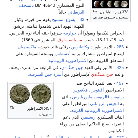
اللوح المسماري BM 45640
بالمتحف
البريطاني
حالياً.
378 ق.م.: البابليون
يسجلون خسوف قمري.
33
-
يسوع المسيح
يقوم من قبره، وكبار
الكهنة اليهود الذين شاهدوا قيامته، يرشون
الحراس ليكذبوا ويقولوا أن
حوارييه
سرقوا جثته أثناء نوم الحراس.
(
متا
28، 11-13، حسب
مسياتسسلوڤ
المنشور في 1869)
286
- الامبراطور
ديوكلتيانوس
يرقـّي قائد جيوشه
ماكسيميان
ليصبح امبراطور مشارك برتبة
أغسطس
ويمنحه السيطرة على
المناطق الغربية من
الامبراطورية الرومانية
.
325
- الأمير ولي العهد
جين چنگ‌دي
، في الرابعة من عمره، يخلف
والده
جين مينگ‌دي
كإمبراطور من
أسرة جين الشرقية
.
457
- بعد التمرد الناجح ضد
الامبراطور
أڤيتوس
،
فلاڤيوس
يوليوس ڤالريوس مايوريانوس
ينادي
به
الجيش الروماني
امبراطوراً على
457: الامبراطور
الامبراطورية الرومانية الغربية
.
مايوريان
القائد العسكري
ريسيمر
، الذي دعم
التمرد، يصبح الحاكم الفعلي من وراء
الكواليس.
527
-
الامبراطور البيزنطي
جستن الأول
يعيـِّن ابن أخيه
جستنيان