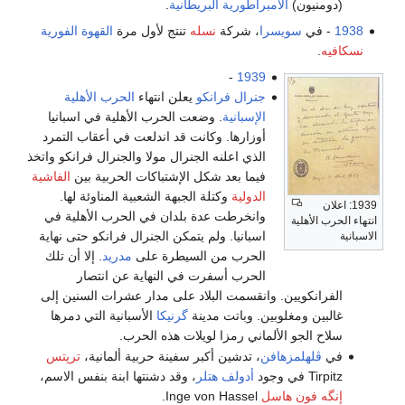
(دومنيون)
الامبراطورية البريطانية
.
1938
- في
سويسرا
، شركة
نسله
تنتج لأول مرة
القهوة الفورية
نسكافيه
.
-
1939
جنرال فرانكو
يعلن انتهاء
الحرب الأهلية
الإسبانية
. وضعت الحرب الأهلية في اسبانيا
أوزارها. وكانت قد اندلعت في أعقاب التمرد
الذي اعلنه الجنرال مولا والجنرال فرانكو واتخذ
فيما بعد شكل الإشتباكات الحربية بين
الفاشية
الدولية
وكتلة الجبهة الشعبية المناوئة لها.
1939: اعلان
وانخرطت عدة بلدان في الحرب الأهلية في
انتهاء الحرب الأهلية
اسبانيا. ولم يتمكن الجنرال فرانكو حتى نهاية
الاسبانية
الحرب من السيطرة على
مدريد
. إلا أن تلك
الحرب أسفرت في النهاية عن انتصار
الفرانكويين. وانقسمت البلاد على مدار عشرات السنين إلى
غالبين ومغلوبين. وباتت مدينة
گرنيكا
الأسبانية التي دمرها
سلاح الجو الألماني رمزا لويلات هذه الحرب.
في
ڤلهلمزهافن
، تدشين أكبر سفينة حربية ألمانية،
ترپتس
Tirpitz في وجود
أدولف هتلر
، وقد دشنتها ابنة بنفس الاسم،
إنگه فون هاسل
Inge von Hassel.