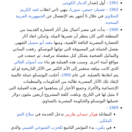
1961
- أول إصدار
الدينار الكويتي
.
1962
-
عصيان حمص
،
سوريا
، ينهي ثاني انقلاب
لعبد الكريم
النحلاوي
في خلال 5 أشهر بعد الإنفصال عن
الجمهورية العربية
المتحدة
.
1966
- بدأت في مصر أعمال نقل آثار الحضارة القديمة من
المنطقة التي كان ينتظر أن تغمرها المياه. وامكن انقاذ آثار
الحضارة المصرية البالغة الأهمية، ومنها
معبد أبو سمبل
الشهير،
بفضل الحملة غير المسبوقة التي تولتها اليونسكو. رفعت المباني
والتماثيل الضخمة بشكل كتل منفصلة مرقمة، ثم جمعت في
مواقع آمنة اخرى. وسبب هذه العملية هو بناء
سد أسوان العالي
الذي كانت مياهه ستغمر إلى الأبد الكثير من الآثار التاريخية لو لم
يتم انقاذها بالعملية. في عام
1960
، أعلنت اليونسكو حملة عالمية
لإنقاذ تلك الآثار المصرية طالبة من الحكومات والمنظمات
الإجتماعية والأفراد وجميع الأخيار أن يساهموا في هذه العملية التي
لا مثيل لها في التاريخ. وبلغت كلفة المشروع أربعين مليون دولار
تحملتها اليونسكو والحكومة المصرية بالتساوي.
-
1969
المقاتلة
هوكر سيدلي هاريير
تدخل الخدمة في
سلاح الجو
الملكي
.
في
پكين
، بدء المؤتمر التاسع
للحزب الشيوعي الصيني
والذي