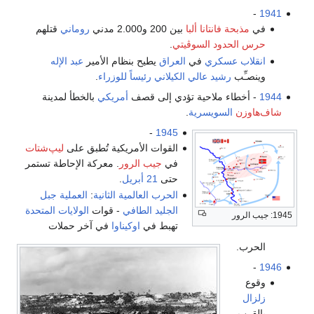
-
1941
في
مذبحة فانتانا ألبا
بين 200 و2.000 مدني
روماني
قتلهم
حرس الحدود السوڤيتي
.
انقلاب عسكري
في
العراق
يطيح بنظام الأمير
عبد الإله
وينصـِّب
رشيد عالي الكيلاني
رئيساً للوزراء
.
1944
- أخطاء ملاحية تؤدي إلى قصف
أمريكي
بالخطأ لمدينة
شاف‌هاوزن
السويسرية
.
-
1945
القوات الأمريكية تُطبق على
ليپ‌شتات
في
جيب الرور
. معركة الإحاطة تستمر
حتى
21 أبريل
.
الحرب العالمية الثانية
:
العملية جبل
الجليد الطافي
- قوات
الولايات المتحدة
1945: جيب الرور
تهبط في
اوكيناوا
في آخر حملات
الحرب.
-
1946
وقوع
زلزال
بالقرب