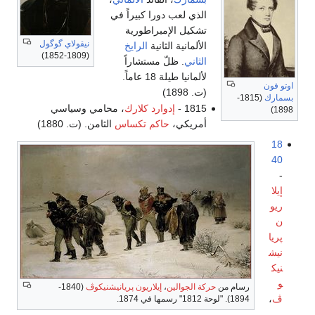
الذي لعب دورا كبيراً في
تشكيل الإمبراطورية
نيقولاي گوگول
الألمانية الثانية
الرايخ
(1809-1852)
الثاني
. ظلّ مستشاراً
لألمانيا طيلة 18 عاماً.
اوتو فون
(ت. 1898)
بسمارك
(1815-
1815 -
إدوارد كلارك
، محامي وسياسي
1898)
أمريكي،
حاكم تكساس
الثامن. (ت. 1880)
18
40
-
إيلا
ريو
ن
پريا
نيش
نيك
و
رسام من
حركة الجوالين
،
إيلاريون پريانيشنيكوڤ
(1840-
ڤ
،
1894). "لوحة 1812" رسمها في 1874.