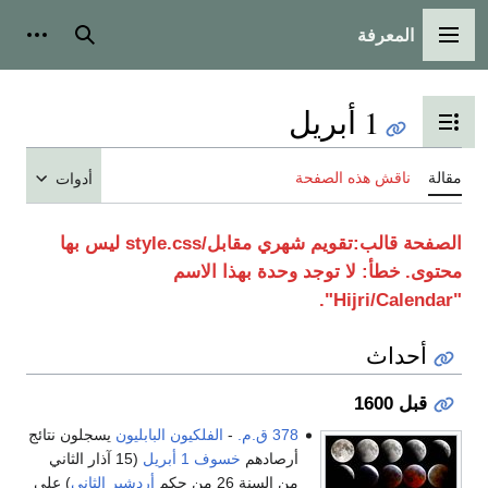
المعرفة
القائمة الرئيسية
بحث
أدوات
1 أبريل
تبديل عرض جدول المحتويات
مقالة
ناقش هذه الصفحة
أدوات
الصفحة
قالب:تقويم شهري مقابل/style.css
ليس بها
محتوى.
خطأ: لا توجد وحدة بهذا الاسم
"Hijri/Calendar".
أحداث
قبل 1600
378 ق.م.
-
الفلكيون البابليون
يسجلون نتائج
أرصادهم
خسوف 1 أبريل
(15 آذار الثاني
من السنة 26 من حكم
أردشير الثاني
) على