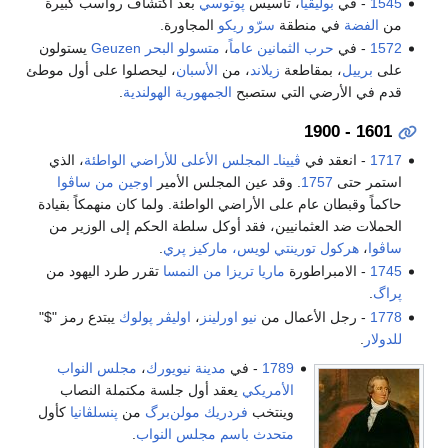
1545
- في
بوليڤيا
، تأسيس
پوتوسي
بعد اكتشاف رواسب كبيرة
من
الفضة
في منطقة
سرّو ريكو
المجاورة.
1572
- في
حرب الثمانين عاماً
،
متسولو البحر Geuzen
يستولون
على
برييل
، بمقاطعة
زيلاند
، من
الأسبان
، ليحصلوا على أول موطئ
قدم في الأرضي التي ستصبح
الجمهورية الهولندية
.
1601 - 1900
1717
- انعقد في
ڤييناـ
المجلس الأعلى للأراضي الواطئة
، الذي
استمر حتى
1757
. وقد عين المجلس الأمير
اوجين من ساڤوا
حاكماً وقبطان عام على الأراضي الواطئة. ولما كان منهمكاً بقيادة
الحملات ضد العثمانيين، فقد أوكل سلطة الحكم إلى الوزير من
ساڤوا
،
هركول تورينتي لويس، ماركيز پري
.
1745
- الامبراطورة
ماريا تريزا من النمسا
تقرر طرد اليهود من
پراگ
.
1778
- رجل الأعمال من
نيو اورلينز
،
اوليڤر پولوك
يبتدع رمز "$"
للدولار
.
1789
- في
مدينة نيويورك
،
مجلس النواب
الأمريكي
يعقد أول جلسة مكتملة النصاب
وينتخب
فردريك مولن‌برگ
من
پنسلڤانيا
كأول
متحدث باسم مجلس النواب
.