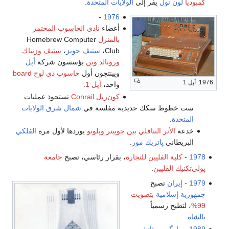
كمبوديا
لون نول
يفر إلى
الولايات المتحدة
.
-
1976
أعضاء
نادي الحاسوب المختمر
بالمنزل
Homebrew Computer
Club،
ستيڤ جوبز
،
ستيڤ وزنياك
ورونالد وين
يؤسسون شركة
أپل
ويينتجون أول
حاسوب ذي
لوح board
1976: أپل 1
واحد،
أپل 1
.
كون‌ريل Conrail
تستحوذ عمليات
ست خطوط سكك حديدية مفلسة في
شمال شرق الولايات
المتحدة
.
خدعة
الأثر التثاقلي بين جوپيتر وپلوتو
يوردها لأول مرة
الفلكي
البريطاني
پاتريك مور
.
1978
-
كلية الفلپين للتجارة
، بقرار رئاسي، تصبح
جامعة
پولي‌تكنيك الفلپين
.
1979
-
إيران
تصبح
جمهورية إسلامية
بتصويت
99%
، لتطيح رسمياً
بالشاه
.
1989
-
مارگريت ثاتشر