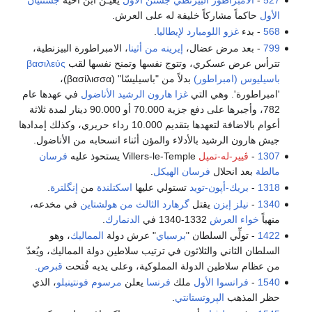
الأول
حاكماً مشاركاً خليفة له على العرش.
568
- بدء
غزو
اللومبارد
لإيطاليا
.
799
- بعد مرض عضال،
إيرينه من أثينا
، الامبراطورة البيزنطية،
تترأس عرض عسكري، وتتوج نفسها وتمنح نفسها لقب
βασιλεύς
باسيليوس (امبراطور)
بدلاً من "باسيليسّا" (βασίλισσα)،
'امبراطورة'. وهي التي
غزا
هارون الرشيد
الأناضول
في عهدها عام
782، وأجبرها على دفع جزية 70.000 أو 90.000 دينار لمدة ثلاثة
أعوام بالاضافة لتعهدها بتقديم 10.000 رداء حريري، وكذلك إمدادها
جيش هارون الرشيد بالأدلاء والمؤن أثناء انسحابه من الأناضول.
1307
-
ڤيير-له-تمپل
Villers-le-Temple يستحوذ عليه
فرسان
مالطة
بعد انحلال
فرسان الهيكل
.
1318
-
بريك-أپون-تويد
تستولي عليها
اسكتلندة
من
إنگلترة
.
1340
-
نيلز إبزن
يقتل
گرهارد الثالث من هولشتاين
في مخدعه،
منهياً
خواء العرش
1332-1340 في
الدنمارك
.
1422
- تولِّي السلطان "
برسباي
" عرش دولة
المماليك
، وهو
السلطان الثاني والثلاثون في ترتيب سلاطين دولة المماليك، ويُعدّ
من عظام سلاطين الدولة المملوكية، وعلى يديه فُتحت
قبرص
.
1540
-
فرانسوا الأول
ملك
فرنسا
يعلن
مرسوم فونتينبلو
، الذي
حظر المذهب
الپروتستانتي
.