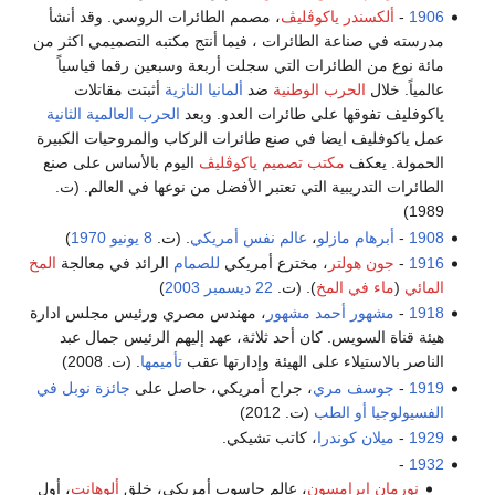
1906
-
ألكسندر ياكوڤليڤ
، مصمم الطائرات الروسي. وقد أنشأ
مدرسته في صناعة الطائرات ، فيما أنتج مكتبه التصميمي اكثر من
مائة نوع من الطائرات التي سجلت أربعة وسبعين رقما قياسياً
عالمياً. خلال
الحرب الوطنية
ضد
ألمانيا النازية
أثبتت مقاتلات
ياكوفليف تفوقها على طائرات العدو. وبعد
الحرب العالمية الثانية
عمل ياكوفليف ايضا في صنع طائرات الركاب والمروحيات الكبيرة
الحمولة. يعكف
مكتب تصميم ياكوڤليڤ
اليوم بالأساس على صنع
الطائرات التدريبية التي تعتبر الأفضل من نوعها في العالم. (ت.
1989)
1908
-
أبرهام مازلو
،
عالم نفس
أمريكي
. (ت.
8 يونيو
1970
)
1916
-
جون هولتر
، مخترع أمريكي
للصمام
الرائد في معالجة
المخ
المائي
(
ماء في المخ
). (ت.
22 ديسمبر
2003
)
1918
-
مشهور أحمد مشهور
، مهندس مصري ورئيس مجلس ادارة
هيئة قناة السويس. كان أحد ثلاثة، عهد إليهم الرئيس جمال عبد
الناصر بالاستيلاء على الهيئة وإدارتها عقب
تأميمها
. (ت. 2008)
1919
-
جوسف مري
، جراح أمريكي، حاصل على
جائزة نوبل في
الفسيولوجيا أو الطب
(ت. 2012)
1929
-
ميلان كوندرا
، كاتب تشيكي.
-
1932
نورمان ابرامسون
، عالم حاسوب أمريكي، خلق
ألوهانت
، أول