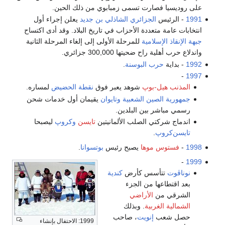
على روديسيا فصارت تسمى زمبابوي من ذلك الحين.
1991
- الرئيس
الجزائري
الشاذلي بن جديد
يعلن إجراء أول
انتخابات عامة متعددة الأحزاب في تاريخ البلاد. وقد أدى اكتساح
جبهة الإنقاذ الإسلامية
للمرحلة الأولى إلى إلغاء المرحلة الثانية
واندلاع حرب أهلية راح ضحيتها 300,000 جزائري.
1992
- بداية
حرب البوسنة
.
-
1997
المذنب هيل-بوپ
شوهد يعبر فوق
نقطة الحضيض
لمساره.
جمهورية الصين الشعبية
وتايوان
يقيمان أول خدمات شحن
رسمي مباشر بين البلدين.
اندماج شركتي الصلب الألمانيتين
تايسن
وكروپ
ليصبحا
تايسن‌كروپ
.
1998
-
فستوس موها
يصبح رئيس
بوتسوانا
.
-
1999
نوناڤوت
تتأسس كأرض
كندية
بعد اقتطاعها من الجزء
الشرقي من
الأراضي
الشمالية الغربية
. وبذلك
حصل شعب
إنويت
، صاحب
1999: الاحتفال بإنشاء