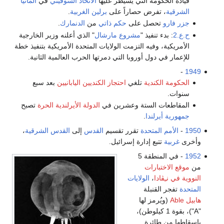
قيادة الحكومة التي يسيطر عليها
الاتحاد السوڤيتي
في
ألمانيا
الشرقية
، تفرض حصاراً على
برلين الغربية
.
جزر فارو
تحصل على
حكم ذاتي
من
الدنمارك
.
ح.ع.2
: بدء تنفيذ "
مشروع مارشال
" الذي أعلنه وزير الخارجية
الأمريكية، وفيه التزمت الولايات المتحدة الأمريكية بتنفيذ خطة
للإعمار في دول أوروبا التي دمرتها الحرب العالمية الثانية.
-
1949
الحكومة الكندية
تلغي
احتجاز الكنديين اليابانيين
بعد سبع
سنوات.
المقاطعات الستة وعشرين في
الدولة الأيرلندية الحرة
تصبح
جمهورية أيرلندا
.
1950
-
الأمم المتحدة
تقرر تقسيم
القدس
إلى
القدس الشرقية
،
وأخرى
غربية
تتبع إدارة إسرائيل.
1952
- في المنطقة 5
من
موقع الاختبارات
النووية في نـِڤادا
،
الولايات
المتحدة
تفجر القنبلة
هابيل Able
(ويُرمز لها
"A")، بقوة 1 كيلوطن)،
بإسقاطها من طائرة.