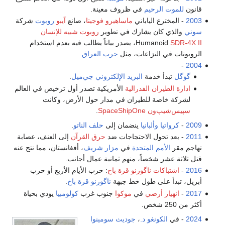
قانون
للموت الرحيم
في ظروف معينة.
2003
- المخترع الياباني
ماساهيرو فوجيتا
، صانع
آيبو
روبوت
شركة
سوني
والذي كان يشارك في تطوير
روبوت شبيه للإنسان
SDR-4X II
Humanoid
، يصدر بياناً يطالب فيه بعدم استخدام
الروبوتات في النزاعات، مثل
حرب العراق
.
-
2004
گوگل
تبدأ خدمة
البريد الإلكتروني
جي‌ميل
.
ادارة الطيران الفدرالية
الأمريكية تصدر أول ترخيص في العالم
لشركة خاصة للطيران في مدار حول الأرض، وكانت
سپيس‌شيپ‌ون SpaceShipOne
.
2009
-
كرواتيا
وألبانيا
ينضمان إلى
حلف الناتو
.
2011
- بعد تحول الاحتجاجات ضد
حرق القرآن
إلى العنف، عصابة
تهاجم مقر
الأمم المتحدة
في
مزار شريف
، أفغانستان، مما نتج عنه
قتل ثلاثة عشر شخصاً، منهم ثمانية عمال أجانب.
2016
-
اشتباكات ناگورنو قرة باخ
: حرب الأيام الأربع أو حرب
أبريل، تبدأ على طول خط جبهة
ناگورنو قرة باخ
.
2017
-
انهيار أرضي
في
موكوا
جنوب غرب
كولومبيا
يودي بحياة
أكثر من 250 شخص.
2024
- في
الكونغو د.
،
جوديث سومينوا