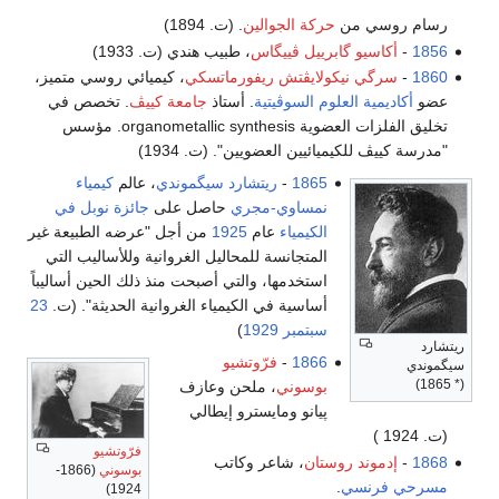
رسام روسي من
حركة الجوالين
. (ت. 1894)
1856
-
أكاسيو گابرييل ڤييگاس
، طبيب هندي (ت. 1933)
1860
-
سرگي نيكولايڤتش ريفورماتسكي
، كيميائي روسي متميز،
عضو
أكاديمية العلوم السوڤيتية
. أستاذ
جامعة كييڤ
. تخصص في
تخليق الفلزات العضوية organometallic synthesis. مؤسس
"مدرسة كييڤ للكيميائيين العضويين". (ت. 1934)
1865
-
ريتشارد سيگموندي
، عالم
كيمياء
نمساوي-مجري
حاصل على
جائزة نوبل في
الكيمياء
عام
1925
من أجل "عرضه الطبيعة غير
المتجانسة للمحاليل الغروانية وللأساليب التي
استخدمها، والتي أصبحت منذ ذلك الحين أساليباً
أساسية في الكيمياء الغروانية الحديثة". (ت.
23
سبتمبر
1929
)
ريتشارد
1866
-
فرّوتشيو
سيگموندي
(* 1865)
بوسوني
، ملحن وعازف
پيانو ومايسترو إيطالي
(ت. 1924 )
فرّوتشيو
1868
-
إدموند روستان
، شاعر وكاتب
بوسوني
(1866-
مسرحي
فرنسي
.
1924)