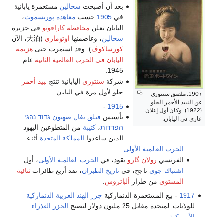
بعد أن أصبحت
سخالين
مستعمرة يابانية
في
1905
حسب
معاهدة پورتسموث
،
اليابان تعلن
محافظة كارافوتو
في جزيرة
سخالين
، وعاصمتها
اوتوماري
(大泊، الآن
كورساكوڤ
). وقد استمرت حتى
هزيمة
اليابان في الحرب العالمية الثانية
عام
1945.
شركة
سنتوري
اليابانية تنتج
نبيذ أحمر
حلو لأول مرة في اليابان.
1907: ملصق سنتوري
عن النبيذ الأحمر الحلو
-
1915
(1922). وكان أول إعلان
تأسيس
فيلق بغال صهيون
גדוד נהגי
عاري في اليابان.
הפרדות
،
كتيبة
من المتطوعين اليهود
الذين ساعدوا
المملكة المتحدة
أثناء
الحرب العالمية الأولى
.
الفرنسي
رولان گارو
يقود، في
الحرب العالمية الأولى
، أول
اشتباك جوي
ناجح، في
تاريخ الطيران
، ضد أربع طائرات
ثنائية
المستوى
من طراز
ألباتروس
.
1917
- بيع المستعمرة الدنماركية
جزر الهند الغربية الدنماركية
للولايات المتحدة مقابل 25 مليون دولار لتصبح
الجزر العذراء
الأمريكية
.