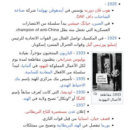
-
1928
هوب ڤان دورنه
يؤسس في
أيندهوڤن
بهولندا
شركة
صناعة
الشاحنات
داف DAF
.
في
الصين
،
جيانگ جييشي
يبدأ سلسلة من الانتصارات
العسكرية التي تجعل منه بطل champion of anti-China.
1929
- في المكسيك تواصل القتال بين القوات الاتحادية للرئيس
إميليو پورتـِس گيل
وقوات الجنرال المتمرد إسكوبار.
1933
-
النازيون
المنتخبون مؤخراً، بقيادة
يوليوس شترايخر
، ينظمون مقاطعة لمدة يوم
لكل الأعمال المملوكة
لليهود
في
ألمانيا
، لتبدأ
سلسلة من الأفعال
المعادية للسامية
.
1935
- تأسيس بنك مركزي للهند بإسم
بنك
الاحتياط الهندي
.
1936
-
اوديشا
، التي كانت تُعرف سابقاً بإسم
1933: مقاطعة
كالنگا
أو "اوتكال" تصبح ولاية في
الهند
.
الأعمال اليهودية
-
1937
إعلان
عدن
مستعمرة للتاج البريطاني
.
قصف
جيان، اسبانيا
من قِبل قوات النازي.
بورما
تنفصل عن
الهند البريطانية
وتصبح من ممتلكات