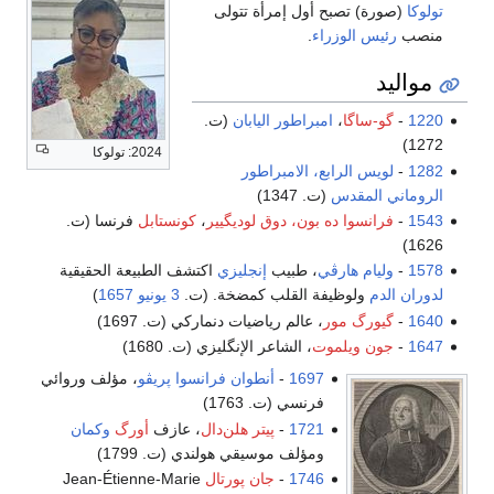
تولوكا
(صورة) تصبح أول إمرأة تتولى
منصب
رئيس الوزراء
.
مواليد
1220
-
گو-ساگا
،
امبراطور اليابان
(ت.
1272)
2024: تولوكا
1282
-
لويس الرابع، الامبراطور
الروماني المقدس
(ت. 1347)
1543
-
فرانسوا ده بون، دوق لوديگيير
،
كونستابل
فرنسا (ت.
1626)
1578
-
وليام هارڤي
، طبيب
إنجليزي
اكتشف الطبيعة الحقيقية
لدوران الدم
ولوظيفة القلب كمضخة. (ت.
3 يونيو
1657
)
1640
-
گيورگ مور
، عالم رياضيات دنماركي (ت. 1697)
1647
-
جون ويلموت
، الشاعر الإنگليزي (ت. 1680)
1697
-
أنطوان فرانسوا پريڤو
، مؤلف وروائي
فرنسي (ت. 1763)
1721
-
پيتر هلن‌دال
، عازف
أورگ
وكمان
ومؤلف موسيقي هولندي (ت. 1799)
1746
-
جان پورتال
Jean-Étienne-Marie