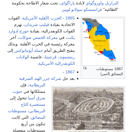
البرازيل
واوروگواي
لابادة
پاراگواي
، تحت شعار الاطاحة بحكومة
"الطاغية"
فرانسسكو سولانو لوپيز
.
1865
-
الحرب الأهلية الأمريكية
: القوات
الاتحادية بقيادة
فيليپ شريدان
، تهزم
القوات الكونفدرالية، بقيادة
جورج إدوارد
پكت
، في
معركة الخمس شوكات
، آخر
معركة رئيسية في الحرب الأهلية. وبذلك
ينفتح الطريق أمام
حملة أپوماتوكس
إلى
ريتشموند، ڤرجينيا
، عاصمة
الولايات
الكونفدرالية الأمريكية
.
1867: مستوطنات
-
1867
المضائق (أحمر)
بعد حل
شركة جزر الهند الشرقية
البريطانية
، فإن
ممتلكاتها في
جنوب
شرق آسيا
تتحول إلى
مستعمرة التاج
البريطاني
،
مستوطنات
المضائق
، التي كانت
تتكون من أربع
مستوطنات منفصلة