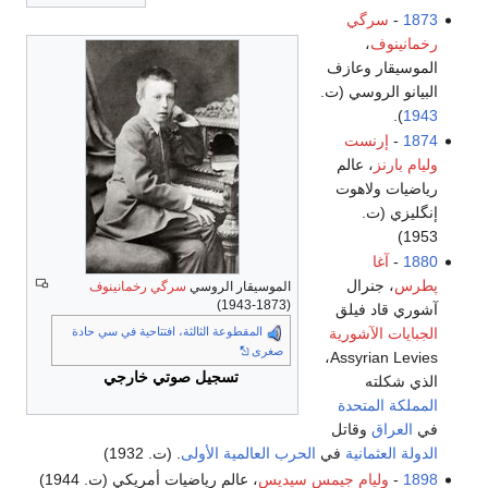
1873
-
سرگي
رخمانينوف
،
الموسيقار وعازف
البيانو الروسي (ت.
).
1943
1874
-
إرنست
وليام بارنز
، عالم
رياضيات ولاهوت
إنگليزي (ت.
1953)
1880
-
آغا
پطرس
، جنرال
الموسيقار الروسي
سرگي رخمانينوف
(1873-1943)
آشوري قاد فيلق
الجبايات الآشورية
المقطوعة الثالثة، افتتاحية في سي حادة
صغرى
Assyrian Levies،
تسجيل صوتي خارجي
الذي شكلته
المملكة المتحدة
في
العراق
وقاتل
الدولة العثمانية
في
الحرب العالمية الأولى
. (ت. 1932)
1898
-
وليام جيمس سيديس
، عالم رياضيات أمريكي (ت. 1944)