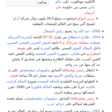
الأغلبية بنوناڤوت، على
حكم
نوناڤوت
ذاتي
نسبي من حكومة
جان
كريتيان
.
بي‌پي أموكو
استحوذت بمبلغ 26.8 بليون دولار شركة
أركو
لتصبح أكبر منتج في العالم للمنتجات النفطية.
2000
-
عبد الله واد
يصبح
رئيس السنغال
.
2001
-
طائرة استطلاع
من طراز
EP-3E
التابعة
للبحرية الأمريكية
تصطدم
بمقاتلة
شن‌يانگ ج-8
تابعة
لجيش التحرير الشعبي
الصيني
،
داخل
المجال الجوي
الصيني. طاقم
البحرية
يُجبر على
هبوط
اضطراري
في
هاينان
،
جمهورية الصين الشعبية
ويُلقى القبض عليه.
الصين أصرت على تفكيك الطائرة وشحنها في صناديق لا يتجاوز
بعد
أي منها عن
متر
واحد.
اعتقال
رئيس يوغسلاڤيا
السابق
سلوبودان ميلوشڤتش
على يد
سلطات
صربيا والجبل الأسود
بعد حصار دام 26 ساعة
لڤيلته
.
الطوابع البريدية التقليدية
للملكة المتحدة
بصورة
الملكة إلزابث
الثانية
، جرياً على تقليد وضعته
الملكة ڤكتوريا
في 1840، تقرر
استبدالها برموز وطنية أخرى.
رئيس يوغوسلافيا
السابق،
سلوبودان ميلوشڤيتش
، يسلم نفسه
للشرطة ليحاكم على
جرائم حرب
.
2002
- بدخوله حيز التنفيذ،
هولندا
تصبح أول دولة في العالم تشرع