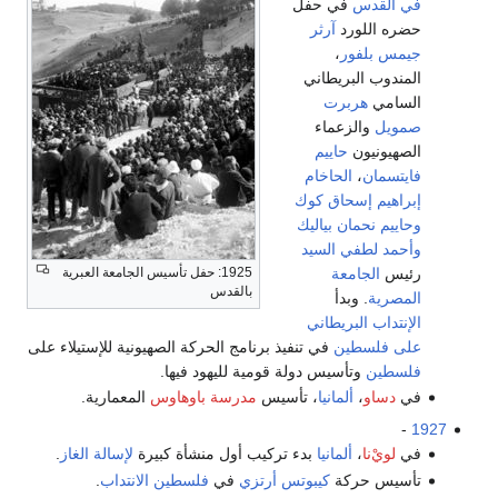
في القدس
في حفل
حضره اللورد
آرثر
جيمس بلفور
،
المندوب البريطاني
السامي
هربرت
صمويل
والزعماء
الصهيونيون
حاييم
فايتسمان
،
الحاخام
إبراهيم إسحاق كوك
وحاييم نحمان بياليك
وأحمد لطفي السيد
رئيس
الجامعة
1925: حفل تأسيس الجامعة العبرية
بالقدس
المصرية
. وبدأ
الإنتداب البريطاني
على فلسطين
في تنفيذ برنامج الحركة الصهيونية للإستيلاء على
فلسطين
وتأسيس دولة قومية لليهود فيها.
في
دساو
،
ألمانيا
، تأسيس
مدرسة باوهاوس
المعمارية.
-
1927
في
لويْ‌نا
،
ألمانيا
بدء تركيب أول منشأة كبيرة
لإسالة الغاز
.
تأسيس حركة
كيبوتس أرتزي
في
فلسطين الانتداب
.