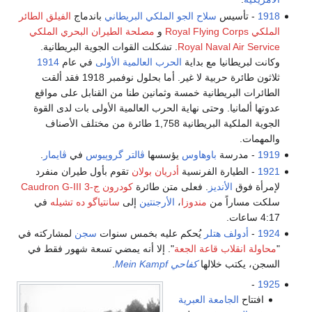
1918
- تأسيس
سلاح الجو الملكي البريطاني
باندماج
الفيلق الطائر
الملكي Royal Flying Corps
و
مصلحة الطيران البحري الملكي
Royal Naval Air Service
. تشكلت القوات الجوية البريطانية.
وكانت لبريطانيا مع بداية
الحرب العالمية الأولى
في عام
1914
ثلاثون طائرة حربية لا غير. أما بحلول نوفمبر 1918 فقد ألقت
الطائرات البريطانية خمسة وثمانين طنا من القنابل على مواقع
عدوتها ألمانيا. وحتى نهاية الحرب العالمية الأولى بات لدى القوة
الجوية الملكية البريطانية 1,758 طائرة من مختلف الأصناف
والمهمات.
1919
- مدرسة
باوهاوس
يؤسسها
ڤالتر گروپيوس
في
ڤايمار
.
1921
- الطيارة الفرنسية
أدريان بولان
تقوم بأول طيران منفرد
لإمرأة فوق
الأنديز
. فعلى متن طائرة
كودرون ج-3 Caudron G-III
سلكت مساراً من
مندوزا
،
الأرجنتين
إلى
سانتياگو ده تشيله
في
4:17 ساعات.
1924
-
أدولف هتلر
يُحكم عليه بخمس سنوات
سجن
لمشاركته في
"
محاولة انقلاب قاعة الجعة
". إلا أنه يمضي تسعة شهور فقط في
السجن، يكتب خلالها
كفاحي Mein Kampf
.
-
1925
افتتاح
الجامعة العبرية