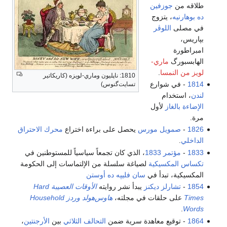
طلاقه من
جوزفين
ده بوهارنيه
، يتزوج
في مصلى
اللوڤر
بپاريس،
امبراطورة
الهابسبورگ
ماري-
لويز من النمسا
.
1810: ناپليون وماري-لويزه (كاريكاتير
1814
- في شوارع
تسايت‌گنوس)
لندن
، استخدام
الإضاءة بالغاز
لأول
مرة.
1826
-
صمويل مورس
يحصل على براءة اختراع
محرك الاحتراق
الداخلي
.
1833
-
مؤتمر 1833
، الذي كان تجمعاً سياسياً للمستوطنين في
تكساس المكسيكية
لصياغة سلسلة من الإلتماسات إلى الحكومة
المكسيكية، تبدأ في
سان فليپه ده أوستن
1854
-
تشارلز ديكنز
يبدأ نشر روايته
الأوقات العصيبة Hard
Times
على حلقات في مجلته،
هاوس‌هولد وردز Household
.
Words
1864
- توقيع معاهدة سرية ضمن
التحالف الثلاثي
بين
الأرجنتين
،