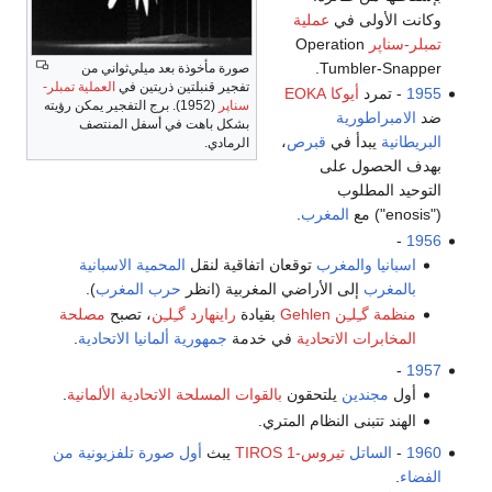
وكانت الأولى في
عملية
تمبلر-سناپر
Operation
Tumbler-Snapper.
صورة مأخوذة بعد ميلي‌ثواني من
تفجير قنبلتين ذريتين في
العملية تمبلر-
1955
- تمرد
أيوكا EOKA
سناپر
(1952). برج التفجير يمكن رؤيته
ضد
الامبراطورية
بشكل باهت في أسفل المنتصف
البريطانية
يبدأ في
قبرص
،
الرمادي.
بهدف الحصول على
التوحيد المطلوب
("enosis") مع
المغرب
.
-
1956
اسبانيا
والمغرب
توقعان اتفاقية لنقل
المحمية الاسبانية
بالمغرب
إلى الأراضي المغربية (انظر
حرب المغرب
).
منظمة گـِلـِن Gehlen
بقيادة
راينهارد گـِلـِن
، تصبح
مصلحة
المخابرات الاتحادية
في خدمة
جمهورية ألمانيا الاتحادية
.
-
1957
أول
مجندين
يلتحقون
بالقوات المسلحة الاتحادية الألمانية
.
الهند تتبنى النظام المتري.
1960
-
الساتل
تيروس-1 TIROS
يبث
أول صورة تلفزيونية من
الفضاء
.