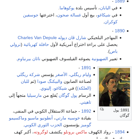
-
1889
في
اليابان
، تأسيس بلدة
يوكوهاما
.
في
شيكاغو
، بيع أول
غسالة صحون
، اخترعتها
جوسفين
كوكران
.
-
1890
المهاجر البلجيكي
شارل ڤان دپوله Charles Van Depule
يحصل على براءة اختراع أمريكية لأول
حافلة كهربائية
(
ترولي
باص
).
تعبير
الصهيونية
يصوغه الفيلسوف الصهيوني
ناثان بيرنباوم
.
-
1891
وليام ريگلي، الأصغر
يؤسس
شركة ريگلي
لصناعة الصابون
والبيكنگ صودا
(ثم
للبان
(العلكة)
) في
شيكاغو، إلينوي
.
الرسام
پول گوگان
يُقلع من
مارسيليا
متجهاً إلى
تاهيتي
.
1891: پول
1892
- جماعة الاستقلال الكوبي في المنفى،
گوگان
بقيادة
خوسيه مارتي
،
أنطونيو ماسيو
وماكسيمو
گوميز
يؤسسون
الحزب الثوري الكوبي
.
1894
- رواد الكهوف
ماكس برونلو
يكتشف
لوگروته
، أكبر كهف
مائي في النمسا.