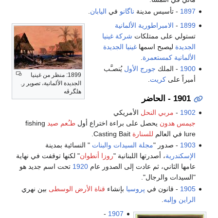
1897
- تأسيس مدينة
ناگانو
في
اليابان
.
1899
-
الامبراطورية الألمانية
تستولي على ممتلكات
شركة غينيا
الجديدة
ليصبح اسمها
غينيا الجديدة
الألمانية
كمستعمرة
.
1900
- الملك
جورج الأول
يُنصـَّب
1899: منظر من غينيا
أميراً على
كريت
.
الجديدة الألمانية، تصوير ر.
هلگرڤه
1901 - الحاضر
1902
-
مربي النحل
الأمريكي
جيمس هدون
يحصل على براءة اختراع أول
طـُعم صيد
fishing
lure في العالم
للسنارة
Casting Bait.
1903
- صدور "
مجلة السيدات والبنات
" النسائية بمدينة
الإسكندرية
، أصدرتها اللبنانية "
روزا أنطوان
" لكنها توقفت في نهاية
عامها الثاني، ثم عادت إلى الصدور عام
1920
تحت اسم جديد هو
"السيدات والرجال".
1905
- قانون في
پروسيا
بإنشاء
قناة الأرض الوسطى
بين نهري
الراين
وإلبه
.
-
1907