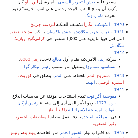
سيطر عليه
جيش التحرير الشعبي
. المارشال
لين بياو
كان
يـُزمع أن يصبح النائب الأوحد وحصل على لقب "خليفة" زعيم
الحزب
ماو زدونگ
.
1970
-
الكويكب
أنگارا
تكتشفه الفلكية
ليودميلا چرنيخ
.
1971
-
حرب تحرير بنگلادش
:
جيش پاكستان
يرتكب
مذبحة جنجيرا
التي قتل فيها ما يزيد على 1,000 شخص في
كراني‌گنج اوپازيلا
،
بنگلادش
.
-
1972
شركة
إنتل
الأمريكية تقدم أول
معالج
8-بت،
إنتل 8008
.
أنستاسيو سوموزا
يستقيل من منصب
رئيس نيكاراگوا
.
1973
-
مشروع النمر
للحفاظ على
النمر
، ينطلق في
كوربت،
المنتزه الوطني
،
الهند
.
-
1974
مفوضية أگرانوت
تقدم استنتاجات مؤقتة عن ملابسات اندلاع
حرب 1973
، وهو الأمر الذي أدى إلى ستقالة
رئيس أركان
القوات المسلحة الإسرائيلية
داڤيد أليعازر
.
في
المملكة المتحدة
، بدء العمل بنظام
المقاطعات الحضرية
وغير الحضرية
.
1975
- مع اقتراب ثوار
الخمير الحمر
من العاصمة
پنوم بنه
،
رئيس