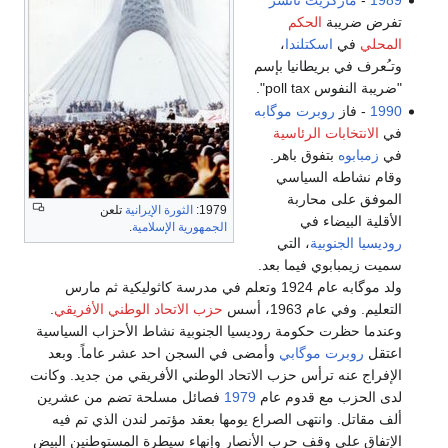
تفرض ضريبة
الحكم
المحلي
في
اسكتلندا
،
وتـُعرف في بريطانيا بإسم
"ضريبة النفوس poll tax".
1990
- فاز
روبرت موگابه
في
الانتخابات الرئاسية
في
زمبابوه
بتفوق باهر.
وقام نشاطه السياسي
الموفق على محاربة
1979:
الثورة الإيرانية
تلعن
الأقلية البيضاء في
الجمهورية الإسلامية
.
روديسيا الجنوبية
، التي
سميت زيمبابوي فيما بعد.
ولد موگابه عام 1924 وتعلم في مدرسة كاثوليكية ثم مارس
التعليم. وفي عام 1963، أسس
حزب الاتحاد الوطني الأفريقي
.
وعندما حظرت حكومة روديسيا الجنوبية نشاط الأحزاب السياسية
اعتقل
روبرت موگابي
وأمضى في السجن احد عشر عاماً. وبعد
الإفراج عنه ترأس حزب الاتحاد الوطني الأفريقي من جديد. وكانت
لدى الحزب مع قدوم عام
1979
فصائل مسلحة تضم من عشرين
ألف مقاتل. وانتهى الصراع يومها بعقد مؤتمر لندن الذي تم فيه
الإتفاق على وقف حرب الأنصار وإنهاء سيطرة المستوطنين البيض