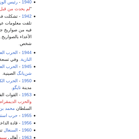
1940
-
رئيس الوزر
"
لم يحدث من قبل أن يكون هناك ه
1942
- تشكلت ف
تلقت معلومات عن 
فيه من صواريخ جا
شخص.
1944
-
الحرب العال
النازية
. وفي تسعة أي
1945
-
الحرب العال
شن‌يانگ
الصينية.
1950
-
الحرب الك
مدينة
تايگو
.
1953
- القوات ال
والحزب الديمقراط
السلطان
محمد بن
1955
-
حرب استقل
1956
- قادة الدا
1960
-
السنغال
تن
1963
- أهالي
سبور