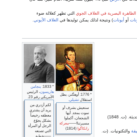
الظاهرة البصرية في الغلاف الجوي
التي تظهر كغلالة ضوء
نات
أو
أيونات
) ونتيجة لذلك يمكن توليدها في
الغلاف الأيوني
.
* 1833:
بنجامن
هاريسون
، الرئيس
* 1776: أوهگنز، بطل
الأمريكي رقم 23.
استقلال
تشيلي
.
لكم أزدري من
سنعيش بشرف أو
يريد أن يشتري
نموت بمجد. أيها
معطفه رخيصاً
 (ت. 1848)
الشجعان، أكملوا
بشكل يجوّع
مسيرتنا!――
معركة
الرجل أو المرأة
رانكاگوا
(1814)
يقة
والتكتونيات. (ت.
التي تصنعه
――خطبة