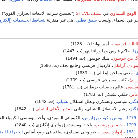
الوهج السماوي
في
ستيڤ STEVE
("تحسين سرعة الانبعاث الحراري القوي")،
ر في السماء، وليست
شفق قطبي
، هي غير مقترنة
بتساقط الجسيمات
(
إلكترو
لثالث ڤريموت
، أمير پولندا (ت. 1138)
زا
، حاكم فارس وما وراء النهر (ت. 1447)
گ من جوسون
، ملك جوسون (ت. 1494)
نو دى گرانڤل
، كاردينال فرنسي وجامع تحف (ت. 1586)
ي
، مغني وملحن إيطالي (ت. 1633)
ـِيْ
، كاتب مسرحي فرنسي (ت. 1709)
پسون
، عالم رياضيات بريطاني (ت. 1761)
اير
، فلكي تشيكي (ت. 1783)
هگنز
، سياسي وعسكري وبطل استقلال
تشيلي
. (ت. 1842)
هگنز
، زعيم الاستقلال التشيلي، وثاني
المدير الأعلى لتشيلي
(ت. 1842)
1779
-
يونس ياكوب برزليوس
، الكيميائي السويدي، وأحد مؤسسي الكيمياء الحديثة.
1799
-
جيمس پرينسپ
، باحث ومستشرق وأثري إنگليزي (ت. 1840)
1831
-
إدوارد سوس
، جيولوجي نمساوي، ساعد في وضع أساس
الجغرافيا العت