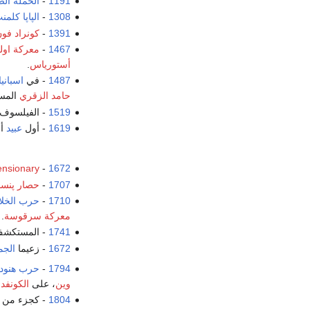
1191
-
الحملة الصل
1308
-
الپاپا كلم
1391
-
كونراد فون
1467
-
معركة اولم
أستورياس
.
1487
- في
اسبانيا
حامد الزقري
المست
1519
- الفيلسوف 
1619
- أول
عبيد
أفا
nsionary
-
1672
1707
-
حصار پنسا
1710
-
حرب الخلاف
معركة سرقوسة
.
1741
- المستكشف
1672
- زعيما
الجم
1794
-
حرب هنود 
وين
، على
الكونفدر
1804
- كجزء من