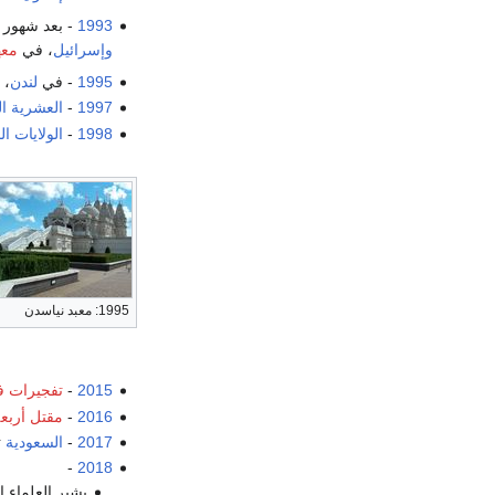
1993
- بعد شهور 
وإسرائيل
، في
معه
1995
- في
لندن
، 
1997
-
العشرية ا
1998
-
الولايات ا
1995: معبد نياسدن
2015
-
تفجيرات 
2016
-
مقتل أربع
2017
-
السعودية
ت
-
2018
يشير العلماء 