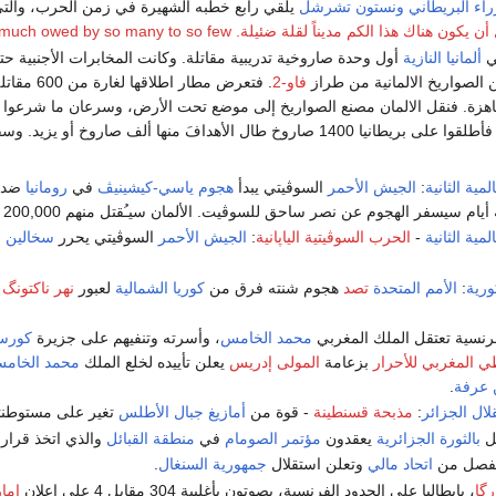
اء البريطاني
ونستون تشرشل
يلقي رابع خطبه الشهيرة في زمن الحرب، وال
ذا الكم مديناً لقلة ضئيلة. Never was so much owed by so many to so few
ي
ألمانيا النازية
أول وحدة صاروخية تدريبية مقاتلة. وكانت المخابرات الأجنبية ح
الصواريخ الالمانية من طراز
فاو-2
. فتعرض مطار ا
هزة. فنقل الالمان مصنع الصواريخ إلى موضع تحت الأرض، وسرعان ما شرعو
مية الثانية
:
الجيش الأحمر
السوڤيتي يبدأ
هجوم ياسي-كيشينيڤ
في
رومانيا
ضد
ام سيسفر الهجوم عن نصر ساحق للسوڤيت. الألمان سيـُقتل منهم 200,000 جندي.
مية الثانية
-
الحرب السوڤيتية الياپانية
:
الجيش الأحمر
السوڤيتي يحرر
سخالين
و
ورية
:
الأمم المتحدة
تصد
هجوم شنته فرق من
كوريا الشمالية
لعبور
نهر ناكتونگ
و
فرنسية تعتقل الملك المغربي
محمد الخامس
، وأسرته وتنفيهم على جزيرة
كورسي
ي المغربي للأحرار
بزعامة
المولى إدريس
يعلن تأييده لخلع الملك
محمد الخام
 عرفة
.
ال الجزائر
:
مذبحة قسنطينة
- قوة من
أمازيغ
جبال الأطلس
تغير على مستوطنتين ري
خل
بالثورة الجزائرية
يعقدون
مؤتمر الصومام
في
منطقة القبائل
والذي اتخذ قرارا
فصل من
اتحاد مالي
وتعلن استقلال
جمهورية السنغال
.
گا
، بإيطاليا على الحدود الفرنسية، يصوتون بأغلبية 304 مقابل 4 على اعلان
إما