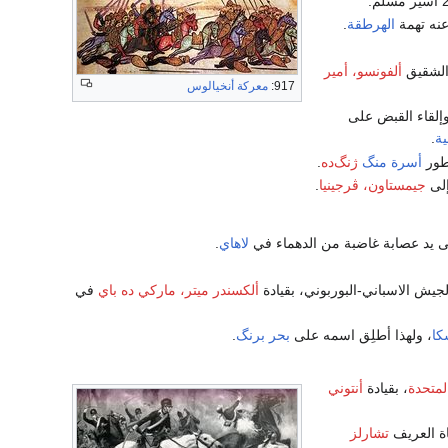
عنه تهمة
الهرطقة
.
الشقيق
ألفونسو، أمير
917:
معركة أنخيالوس
وإلقاء القبض على
ية
.
طور
أسرة منگ
ژنگ‌ده
.
جيمستاون، ڤرجينيا
.
ى يد عصابة غاضبة من الدهماء في
لاهاي
.
جيش الاسباني-البوربوني، بقيادة
ألكسندر ميتر، ماركي ده باي
في
كا
، ولهذا أطلِق اسمه على
بحر برنگ
.
لمتحدة
، بقيادة
أنتوني
ة العريف
تشارلز