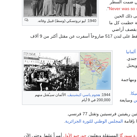
تي ضمت السطر
".
تى ذلك الحين
1940: ليو تروتسكي (وسط) قبيل وفاته.
طلاقها لغارة من 600 مقاتلة حطمت كل ما
ا بقصف أراضي
الأعداء بالصواريخ. فأطلقوا على بريطانيا 1400 صاروخ طال الأهدافَ منها ألف صاروخ أو يزيد. وسقط على لندن 517 صاروخاً أسفرت عن مقتل أكثر من 9 آلاف
ألمانيا
يحتل
مهاجمة
كا
.
1944:
هجوم ياسي-كيشينيڤ
. الألمان سيـُقتل منهم
س
ومبايعة
200,000 في 9 أيام
فيتين فرنسيتين وتقتل 77 فرنسي.
 بإقامة
المجلس الوطني للثورة الجزائرية
.
رة سبورگا
المستقلة ويعلنون
جورجيو الأول
أميراً عليها. وحتى الآن