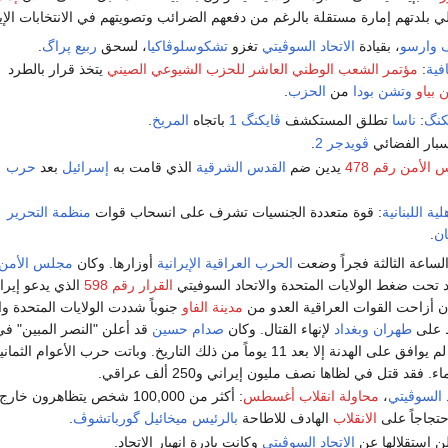
 وارسو
، بقيادة
الاتحاد السوڤيتي
تغزو
تشكوسلوڤاكيا
، لسحق
ربيع پراگ
.
افية
:
مؤتمر الشعب الوطني العاشر للحزب الشيوعي الصيني
يتخذ قرار بالطرد
ن بياو
وتشن بودا
من
الحزب
.
كنگ
:
ناسا
تطلق المستكشف
ڤايكنگ 1
باتجاه
المريخ
.
سبار الفضائي
ڤويدجر 2
.
الأمن رقم 478
يدين ضم
القدس الشرقية
الذي قامت به
إسرائيل
بعد
حرب
ية اللبنانية
: قوة متعددة الجنسيات تشرف على انسحاب قوات
منظمة التحرير
ان
.
لساعة الثالثة فجراً وضعت
الحرب العراقية الإيرانية
أوزارها. وكان
مجلس الأمن 
 تحت ضغط الولايات المتحدة والاتحاد السوفيتي
القرار رقم 598
الذي يدعو إيرا
 أن أزاحت القوات العراقية العدو من
مدينة الفاو
جنوباً شددت الولايات المتحدة وا
ط على
طهران
وبغداد
لإنهاء القتال. وكان
صدام حسين
قد أعلن "النصر المبين" ف
لم يوافق على الهدنة إلا بعد 11 يوماً من ذلك التاريخ. وباتت حرب الأعوام ا
فقد قتل في لظاها نصف مليون إيراني و250 ألف عراقي.
 السوڤيتي
،
محاولة انقلاب أغسطس
: أكثر من 100,000 شخص يتظاهرون خارج مبنى برلمان
تجاجاً على
الانقلاب
الهادف للاطاحة
بالرئيس
ميخائيل گورباتشوڤ
.
ن استقلالها عن
الاتحاد السوڤيتي
وكانت بادرة انهيار الاتحاد.