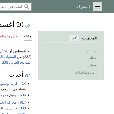
المعرفة
القائمة الرئيسية
20 أغسطس
مقالة
ناقش هذه ال
المحتويات
أخف
أحداث
20 أغسطس
أو
20 آب
(232) من
السنوات ال
مواليد
الميلادي الغربي (الگر
وفيات
أعياد ومناسبات
أحداث
14
-
أگريپا پوست
منفاه في ظروف غ
636
- وقوع
معركة
917
-
معركة أنخي
1000
- تأسيس الد