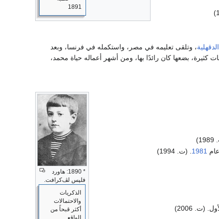
1891
لدقهلية
، وتلقى تعليمه في مصر، واستكمله في فرنسا، وبعد
كثيرة، بضعها كان رائدًا بها، ومن أشهر أعماله حياة محمد،
ام
1981
. (ت. 1994)
* 1890: هاورد
فلپس لڤ‌كرافت.
الذكريات
والاحتمالات
ل. (ت. 2006)
أكثر قبحاً من
الواقع