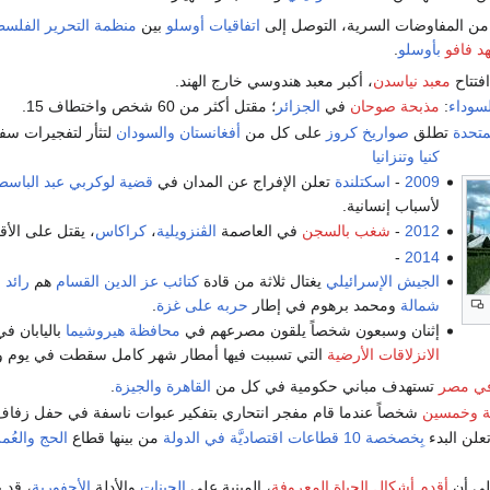
من المفاوضات السرية، التوصل إلى
اتفاقيات أوسلو
بين
منظمة التحرير الفلسط
د فافو
بأوسلو
.
افتتاح
معبد نياسدن
، أكبر معبد هندوسي خارج الهند.
لسوداء
:
مذبحة صوحان
في
الجزائر
؛ مقتل أكثر من 60 شخص واختطاف 15.
لمتحدة
تطلق
صواريخ كروز
على كل من
أفغانستان
والسودان
لتثأر لتفجيرات سفا
كنيا
وتنزانيا
2009
-
اسكتلندة
تعلن الإفراج عن المدان في
قضية لوكربي
عبد الباس
لأسباب إنسانية.
2012
-
شغب بالسجن
في العاصمة
الڤنزويلية
،
كراكاس
، يقتل على الأقل 20 شخص
-
2014
الجيش الإسرائيلي
يغتال ثلاثة من قادة
كتائب عز الدين القسام
هم
رائد 
شمالة
ومحمد برهوم في إطار
حربه على غزة
.
إثنان وسبعون شخصاً يلقون مصرعهم في
محافظة هيروشيما
باليابان ف
الانزلاقات الأرضية
التي تسببت فيها أمطار شهر كامل سقطت في يوم و
في مصر
تستهدف مباني حكومية في كل من
القاهرة
والجيزة
.
ة وخمسين
شخصاً عندما قام مفجر انتحاري بتفكير عبوات ناسفة في حفل زف
علن البدء
بِخصخصة 10 قطاعات اقتصاديَّة في الدولة
من بينها قطاع
الحج والعُم
إلى أن
أقدم أشكال الحياة المعروفة
، المبنية على
الجينات
والأدلة
الأحفورية
، قد 