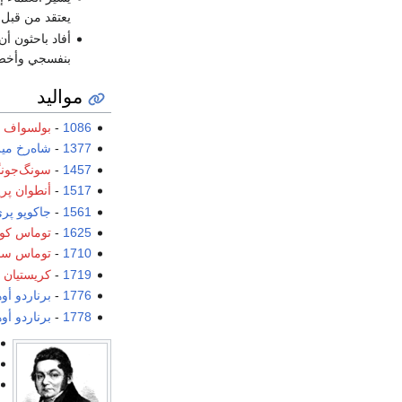
يعتقد من قبل.
أفاد باحثون أن
بنفسجي وأخض
مواليد
1086
-
بولسواف ا
1377
-
شاه‌رخ مير
1457
-
سونگ‌جون
1517
-
أنطوان پري
1561
-
جاكوپو پر
1625
-
توماس كورن
1710
-
توماس سم
1719
-
كريستيان م
1776
-
برناردو أو
1778
-
برناردو أو