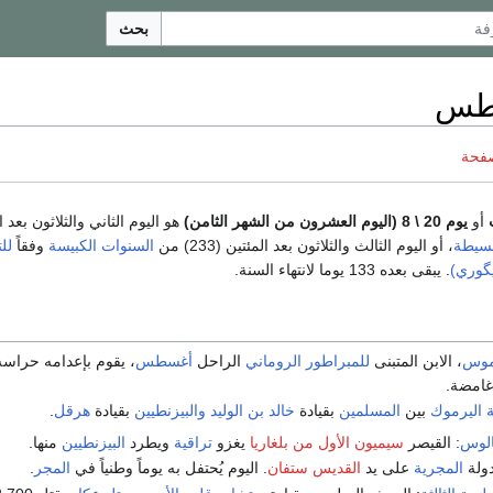
بحث
صفحة
أو
يوم 20 \ 8 (اليوم العشرون من الشهر الثامن)
هو اليوم الثاني والثلاثون بعد ا
بسيطة
، أو اليوم الثالث والثلاثون بعد المئتين (233) من
السنوات الكبيسة
وفقاً
لل
يگوري)
. يبقى بعده 133 يوما لانتهاء السنة.
وموس
، الابن المتبنى
للمبراطور الروماني
الراحل
أغسطس
، يقوم بإعدامه حراس
امضة.
 اليرموك
بين
المسلمين
بقيادة
خالد بن الوليد
والبيزنطيين
بقيادة
هرقل
.
الوس
: القيصر
سيميون الأول من بلغاريا
يغزو
تراقية
ويطرد
البيزنطيين
منها.
ولة
المجرية
على يد
القديس ستفان
. اليوم يُحتفل به يوماً وطنياً في
المجر
.