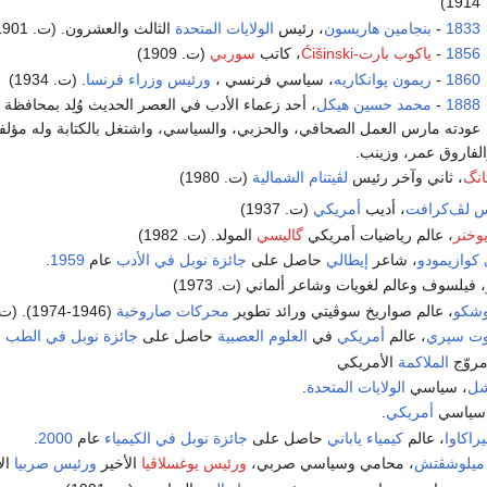
1914)
1833
-
بنجامين هاريسون
، رئيس
الولايات المتحدة
الثالث والعشرون. (ت. 1901)
1856
-
ياكوب بارت-Ćišinski
، كاتب
سوربي
(ت. 1909)
1860
-
ريمون پوانكاريه
، سياسي فرنسي ،
ورئيس وزراء فرنسا
. (ت. 1934)
1888
-
محمد حسين هيكل
، أحد زعماء الأدب في العصر الحديث وُلِد بمحافظة
ا
عودته مارس العمل الصحافي، والحزبي، والسياسي، واشتغل بالكتابة وله مؤلفات 
الفاروق عمر، وزينب.
انگ
، ثاني وآخر رئيس
لڤيتنام الشمالية
(ت. 1980)
س لڤ‌كرافت
، أديب
أمريكي
(ت. 1937)
وخنر
، عالم رياضيات أمريكي
گاليسي
المولد. (ت. 1982)
 كوازيمودو
، شاعر
إيطالي
حاصل على
جائزة نوبل في الأدب
عام
1959
.
، فيلسوف وعالم لغويات وشاعر ألماني (ت. 1973)
وشكو
، عالم صواريخ سوڤيتي ورائد تطوير
محركات صاروخية
(1946-1974). (ت. 1989)
وت سپري
، عالم
أمريكي
في
العلوم العصبية
حاصل على
جائزة نوبل في الطب
ع
مروّج
الملاكمة
الأمريكي
شل
، سياسي
الولايات المتحدة
.
 سياسي
أمريكي
.
راكاوا
، عالم
كيمياء
ياباني
حاصل على
جائزة نوبل في الكيمياء
عام
2000
.
 ميلوشڤتش
، محامي وسياسي صربي،
ورئيس يوغسلاڤيا
الأخير
ورئيس صربيا
الأو