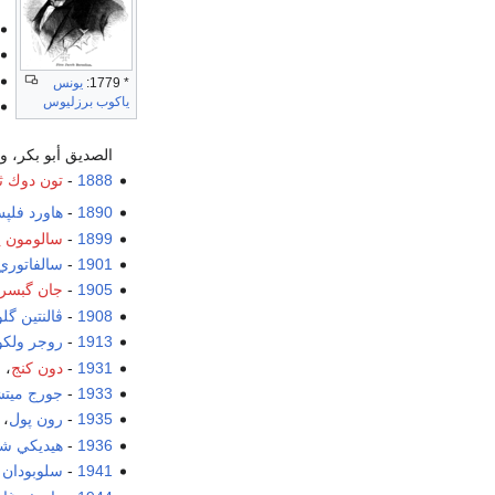
* 1779:
يونس
ياكوب برزليوس
الصديق أبو بكر، و
1888
-
تون دوك ث
1890
-
هاورد فلپ
1899
-
سالومون ي
1901
-
سالفاتوري
1905
-
جان گبسر
1908
-
ڤالنتين گل
1913
-
روجر ولك
1931
-
دون كنج
، 
1933
-
جورج ميت
1935
-
رون پول
،
1936
-
هيديكي شي
1941
-
سلوبودان