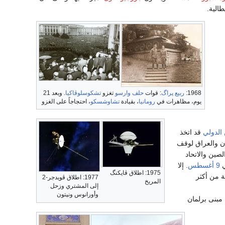
1968:
ربيع پراگ
: قوات
حلف وارسو
تغزو
تشكوسلوڤاكيا
. وبعد 21
يوم، مظاهرات في
رومانيا
، بقيادة
تشاوشسكو
، احتجاجاً على الغزو
الدولي
قد اتخذ
ن والعراق لوقف
لصين والاتحاد
ي
9 أغسطس
. إلا
1975: اطلاق ڤايكنگ
لثمانية من أكثر
1977: اطلاق ڤويدجر-2
المريخ
إلى المشتري وزحل
وأورانوس ونپتون