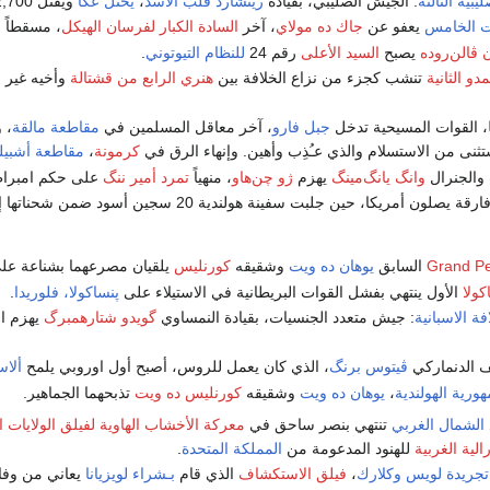
يبية الثالثة
: الجيش الصليبي، بقيادة
ريتشارد قلب الأسد
،
يحتل
عكا
ويقتل 2,700 أسير مسلم.
نت الخامس
يعفو عن
جاك ده مولاي
، آخر
السادة الكبار لفرسان الهيكل
، مسقطاً 
 ڤالن‌روده
يصبح
السيد الأعلى
رقم 24
للنظام التيوتوني
.
دو الثانية
تنشب كجزء من نزاع الخلافة بين
هنري الرابع من قشتالة
وأخيه غير 
، القوات المسيحية تدخل
جبل فارو
، آخر معاقل المسلمين في
مقاطعة مالقة
، 
ثنى من الاستسلام والذي عـُذِب وأهين. وإنهاء الرق في
كرمونة
،
مقاطعة أشبيل
والجنرال
وانگ يانگ‌مينگ
يهزم
ژو چن‌هاو
، منهياً
تمرد أمير ننگ
على حكم امبرا
رقة يصلون أمريكا، حين جلبت سفينة هولندية 20 سجين أسود ضمن شحناتها إلى
Grand Pe
السابق
يوهان ده ويت
وشقيقه
كورنليس
يلقيان مصرعهما بشناعة عل
كولا
الأول ينتهي بفشل القوات البريطانية في الاستيلاء على
پنساكولا، فلوريدا
.
ة الاسبانية
: جيش متعدد الجنسيات، بقيادة النمساوي
گويدو شتارهمبرگ
يهزم ال
 الدنماركي
ڤيتوس برنگ
، الذي كان يعمل للروس، أصبح أول اوروبي يلمح
ألاس
هورية الهولندية
،
يوهان ده ويت
وشقيقه
كورنليس ده ويت
تذبحهما الجماهير.
الشمال الغربي
تنتهي بنصر ساحق في
معركة الأخشاب الهاوية
لفيلق الولايات ا
الية الغربية
للهنود المدعومة من
المملكة المتحدة
.
تجريدة لويس وكلارك
،
فيلق الاستكشاف
الذي قام
بـشراء لويزيانا
يعاني من وفا