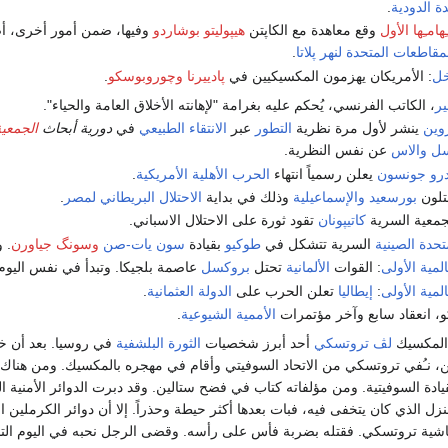
دة الدودية
.
هامـِها الأول
وقع معاهدة مع الكاپتن
هيپوليتو بوشاردو
وفيها، ضمن أمور أخرى، 
مقاطعات المتحدة لنهر پلاتا
.
خل
: الأمريكان يهزمون المكسيكيين في
پادييرنا
وچوروبوسكو
.
ير
، الكاتب الفرنسي، يُحكم عليه بغرامة "لإهانته الأخلاق العامة والحياء".
روين
ينشر لأول مرة نظرية
التطور
عبر
الانتقاء الطبيعي
في
دورية أبحاث
الجمعية
سل والاس
عن نفس النظرية.
درو جونسون
يعلن رسمياً انتهاء
الحرب الأهلية الأمريكية
.
تلون
بورسعيد
والإسماعيلية
وذلك في بداية
الاحتلال البريطاني لمصر
.
لجمعية السرية
كاتيپونان
تقود ثورة على الاحتلال الاسباني.
تحدة الصينية
السرية تتشكل في
طوكيو
بقيادة
سون يات-صن
وسونگ جياورن
. 
لمية الأولى
: القوات
الألمانية
تحتل
بروكسل
عاصمة بلجيكا. وتبدأ في نفس اليو
لمية الأولى
:
إيطاليا
تعلن الحرب على
الدولة العثمانية
.
 انعقاد سابع وآخر مؤتمرات
الأممية الشيوعية
.
 المكسيك
لڤ تروتسكي
أحد أبرز شخصيات
الثورة البلشفية
في روسيا. بعد أن 
، نـُفي تروتسكي من الاتحاد السوفيتي وأقام في مهجره بالمكسيك. ومن هناك 
ادة السوفيتية. ومن مؤلفاته كتاب في فضح ستالين. وقد دبرت الدوائر الأمنية ا
زل الذي كان يتخفى فيه، فبات بعدها أكثر حيطة وحذراً. إلا أن دوائر الكرملين ا
ية تروتسكي. فقتله بضربة فأس على رأسه. وقضى الرجل نحبه في اليوم التا