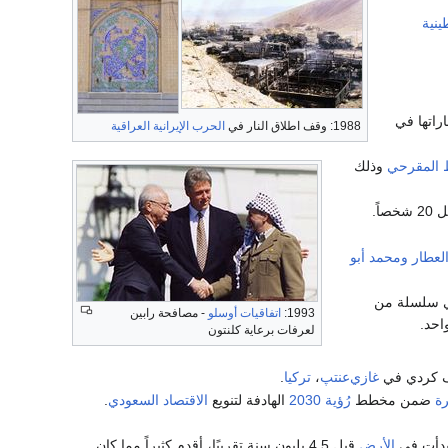
ينية
راتها في
1988: وقف اطلاق النار في
الحرب الإيرانية العراقية
ط المقرحي
وذلك
اً.
العطار
ومحمد أبو
ي سلسلة من
1993:
اتفاقيات أوسلو
- مصافحة رابين
احد.
لعرفات برعاية كلنتون
اف كردي في
غازي‌عنتپ
،
تركيا
.
رة
ضمن مخطط
رُؤية 2030
الهادفة لتنويع
الاقتصاد السعودي
.
بدأت في
الأرض
قبل 4.5 بليون سنة تقريبًا، أقدم كثيراً مما كان