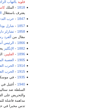
فلويد
بالتهاب الزائ
1818
- الملك
كامـِ
يعترف باستقلال
ال
1847
-
حرب التد
1857
-
شارل بودل
1858
-
تشارلز دا
مقال من
ألفرد ر
1866
-
الرئيس
أن
1882
-
الإنگليز
يح
1896
-
الفلپين
: ا
1905
-
العصبة الم
1914
-
الحرب العا
1915
-
الحرب العا
1935
- في موسكو،
1940
- أغتيل في
السلطة ضد ستالين
والتحريض على القي
مداهمة فاشلة للمن
تدس مخبرا في حاش