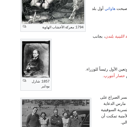
أصبحت
هاوائي
أول بلد
1794: معركة الأخشاب الهاوية
 اللينية بلندن
، بجانب
وتعين الأول رئيساً للوزراء.
م
حصار أنتورپ
.
1857: شارل
بودلير
خسر الصراع على
مارس الدعاية
لسرية السوفيتية
لأمنية تمكنت أن
لي.