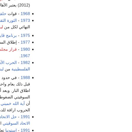
(2012) يعتبر الأهالي بلدتهم إمارة مستقلة بالرغم من دفعهم الضرائب وتصويتهم في الانتخابات الإيطالية.
1968
- قوات
حلف
1973
-
الثورة الثق
النهائي لكل من
لي
1975
-
برنامج ڤاي
1977
- إطلاق الم
1980
-
قرار مجلس 
.
1967
1982
-
الحرب الأهل
الفلسطينية
من
لبن
1988
- في حدود ا
قبل ذلك بعام واحد
اطلاق النار. وبعد
السوفيتي الضغو
أن
آية الله خميني
الحروب اراقة للدماء. 
1991
-
حل الاتحاد
الاتحاد السوڤيتي
اح
1991
-
إستونيا
تعل