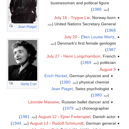
businessman and political figure
(ت.
1986
)
July 16
-
Trygve Lie
, Norway-born
United Nations Secretary General (ت.
Jean Piaget
)
1968
July 20
-
Ellen Louise Mertz
,
Denmark's first female geologist (ت.
)
1987
July 27
-
Henri Longchambon
, French
politician (ت.
1969
)
August 9
Erich Hückel
, German physicist and
physical chemist (ت.
1980
)
Gerty Cori
Jean Piaget
, Swiss psychologist
(ت.
1980
)
Léonide Massine
, Russian ballet dancer and
choreographer (ت.
1979
)
, Danish actor (ت.
Ejner Federspiel
-
August 12
1981
)
, German general (ت.
Rudolf Schmundt
-
August 13
1944
)