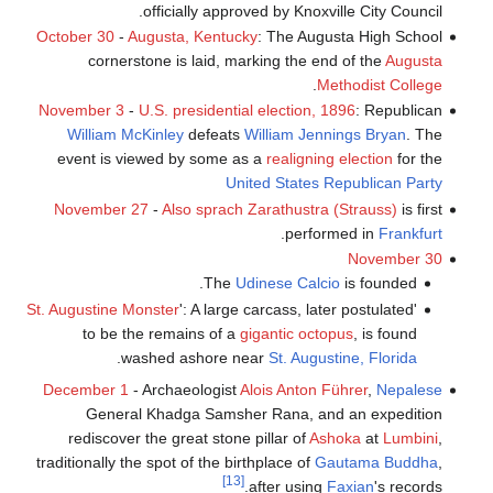
officially approved by Knoxville City Council.
October 30
-
Augusta, Kentucky
: The Augusta High School
cornerstone is laid, marking the end of the
Augusta
.
Methodist College
November 3
-
U.S. presidential election, 1896
: Republican
William McKinley
defeats
William Jennings Bryan
. The
event is viewed by some as a
realigning election
for the
United States Republican Party
November 27
-
Also sprach Zarathustra (Strauss)
is first
.
performed in
Frankfurt
November 30
The
Udinese Calcio
is founded.
St. Augustine Monster
': A large carcass, later postulated
'
to be the remains of a
gigantic octopus
, is found
.
washed ashore near
St. Augustine, Florida
December 1
- Archaeologist
Alois Anton Führer
,
Nepalese
General Khadga Samsher Rana, and an expedition
rediscover the great stone pillar of
Ashoka
at
Lumbini
,
traditionally the spot of the birthplace of
Gautama Buddha
,
[13]
after using
Faxian
's records.