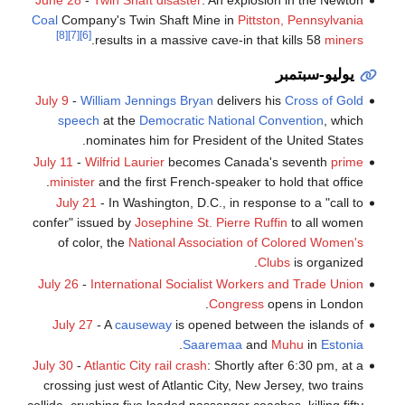
Coal
Company's Twin Shaft Mine in
Pittston, Pennsylvania
[8]
[7]
[6]
.
results in a massive cave-in that kills 58
miners
يوليو-سبتمبر
July 9
-
William Jennings Bryan
delivers his
Cross of Gold
speech
at the
Democratic National Convention
, which
nominates him for President of the United States.
July 11
-
Wilfrid Laurier
becomes Canada's seventh
prime
minister
and the first French-speaker to hold that office.
July 21
- In Washington, D.C., in response to a "call to
confer" issued by
Josephine St. Pierre Ruffin
to all women
of color, the
National Association of Colored Women's
Clubs
is organized.
July 26
-
International Socialist Workers and Trade Union
Congress
opens in London.
July 27
- A
causeway
is opened between the islands of
.
Saaremaa
and
Muhu
in
Estonia
July 30
-
Atlantic City rail crash
: Shortly after 6:30 pm, at a
crossing just west of Atlantic City, New Jersey, two trains