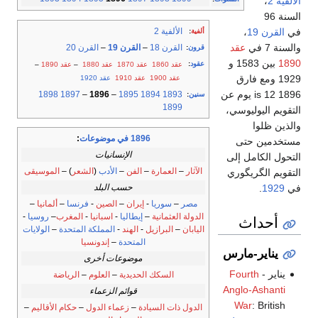
الألفية 2
،
السنة 96
الألفية 2
في
القرن 19
،
ألفية
:
والسنة 7 في
عقد
القرن 18
–
القرن 19
–
القرن 20
قرون
:
1890
بين 1583 و
عقود
:
عقد 1860
عقد 1870
عقد 1880
–
عقد 1890
–
1929 ومع فارق
عقد 1900
عقد 1910
عقد 1920
1896 is 12 يوم عن
1898
1897
–
1896
–
1895
1894
1893
سنين
:
1899
التقويم اليوليوسي،
والذين ظلوا
1896 في موضوعات
:
مستخدمين حتى
الإنسانيات
التحول الكامل إلى
الآثار
–
العمارة
–
الفن
–
الأدب
(
الشعر
) –
الموسيقى
التقويم الگريگوري
حسب البلد
في
1929
.
مصر
–
سوريا
-
إيران
–
الصين
-
فرنسا
–
ألمانيا
–
الدولة العثمانية
–
إيطاليا
-
اسبانيا
-
المغرب
–
روسيا
-
أحداث
اليابان
–
البرازيل
-
الهند
-
المملكة المتحدة
–
الولايات
المتحدة
–
إندونسيا
يناير-مارس
موضوعات أخرى
يناير -
Fourth
السكك الحديدية
–
العلوم
–
الرياضة
Anglo-Ashanti
قوائم الزعماء
War
: British
الدول ذات السيادة
–
زعماء الدول
–
حكام الأقاليم
–