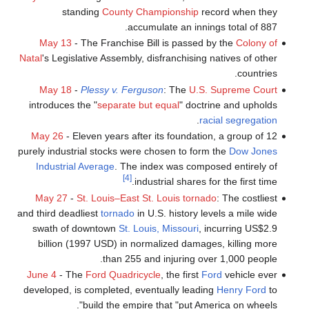
standing
County Championship
record when they
accumulate an innings total of 887.
May 13
- The Franchise Bill is passed by the
Colony of
Natal
's Legislative Assembly, disfranchising natives of other
countries.
May 18
-
Plessy v. Ferguson
: The
U.S. Supreme Court
introduces the "
separate but equal
" doctrine and upholds
.
racial segregation
May 26
- Eleven years after its foundation, a group of 12
purely industrial stocks were chosen to form the
Dow Jones
Industrial Average
. The index was composed entirely of
[4]
industrial shares for the first time.
May 27
-
St. Louis–East St. Louis tornado
: The costliest
and third deadliest
tornado
in U.S. history levels a mile wide
swath of downtown
St. Louis, Missouri
, incurring US$2.9
billion (1997 USD) in normalized damages, killing more
than 255 and injuring over 1,000 people.
June 4
- The
Ford Quadricycle
, the first
Ford
vehicle ever
developed, is completed, eventually leading
Henry Ford
to
build the empire that "put America on wheels".