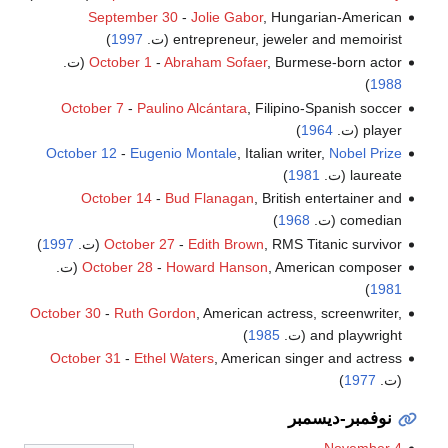
September 30
-
Jolie Gabor
, Hungarian-American
entrepreneur, jeweler and memoirist (ت.
1997
)
, Burmese-born actor (ت.
Abraham Sofaer
-
October 1
)
1988
October 7
-
Paulino Alcántara
, Filipino-Spanish soccer
player (ت.
1964
)
October 12
-
Eugenio Montale
, Italian writer,
Nobel Prize
laureate (ت.
1981
)
October 14
-
Bud Flanagan
, British entertainer and
comedian (ت.
1968
)
, RMS Titanic survivor (ت.
Edith Brown
-
October 27
1997
)
, American composer (ت.
Howard Hanson
-
October 28
)
1981
October 30
-
Ruth Gordon
, American actress, screenwriter,
and playwright (ت.
1985
)
October 31
-
Ethel Waters
, American singer and actress
(ت.
1977
)
نوفمبر-ديسمبر
November 4