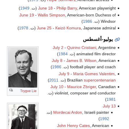
, American playwright (ت.
Philip Barry
-
June 18
1949
)
June 19
-
Wallis Simpson
, American-born Duchess of
Windsor (ت.
1986
)
, Japanese admiral (ت.
Keizō Komura
-
June 25
1978
)
يوليو-أغسطس
July 2
-
Quirino Cristiani
, Argentine
animated film director (ت.
1984
)
July 8
-
James B. Wilson
, American
football player and coach (ت.
1986
)
July 9
-
Maria Gomes Valentim
,
supercentenarian
Brazilian
(ت.
2011
)
July 10
-
Maurice Zbriger
, Canadian
Trygve Lie
violinist, composer and conductor (ت.
)
1981
July 13
, Israeli painter (ت.
Mordecai Ardon
)
1992
John Henry Cates
, American