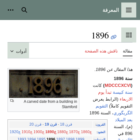
المعرفة
القائمة الرئيسية
بحث
أدوات
1896
تبديل عرض جدول المحتويات
مقالة
ناقش هذه الصفحة
أدوات
هذا المقال عن 1896.
سنة 1896
(
MDCCCXCVI
)
كانت
سنة كبيسة
تبدأ يوم
الاربعاء
(الرابط يعرض
A carved date from a building in
التقويم كاملاً)
التقويم
Stamford
الگريگوري
، السنة 1896
بعد الميلاد
قرن 18
·
قرن 19
·
قرن 20
القرون
:
(م)، السنة
ع1860
ع1870
ع1880
ع1890
ع1900
ع1910
ع1920
العقود
:
896 في
1893
1894
1895
1896
1897
1898
1899
السنوات
: