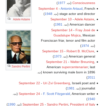
Consciousness
(ت.
1977
)
September 4
-
Antonin Artaud
, French
stage actor and director (ت.
1948
)
September 10
-
Adele Astaire
,
Adele Astaire
American dancer (ت.
1981
)
September 14
-
Fray José de
Guadalupe Mojica
, Mexican
Franciscan friar, tenor and film actor
(ت.
1974
)
September 15
-
Robert B. McClure
,
American general (ت.
1973
)
September 21
-
Walter Breuning
,
Sandro Pertini
American
supercentenarian
; last
known surviving male born in 1896 (ت.
)
2011
September 22
-
Uri Zvi Greenberg
, Israeli poet and
journalist (ت.
1981
)
, American writer (ت.
F. Scott Fitzgerald
-
September 24
)
1940
President of Italy
,
Sandro Pertini
-
September 25
(ت.
1990
)