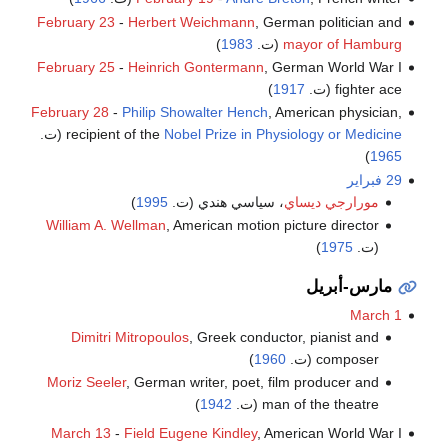
February 23
-
Herbert Weichmann
, German politician and
mayor of Hamburg
(ت.
1983
)
February 25
-
Heinrich Gontermann
, German World War I
fighter ace (ت.
1917
)
February 28
-
Philip Showalter Hench
, American physician,
Nobel Prize in Physiology or Medicine
recipient of the
(ت.
)
1965
29 فبراير
مورارجي ديساي
، سياسي هندي (ت.
1995
)
William A. Wellman
, American motion picture director
(ت.
1975
)
مارس-أبريل
March 1
Dimitri Mitropoulos
, Greek conductor, pianist and
composer (ت.
1960
)
Moriz Seeler
, German writer, poet, film producer and
man of the theatre (ت.
1942
)
March 13
-
Field Eugene Kindley
, American World War I