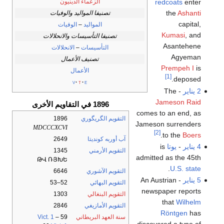
الزعماء الدينيون
redcoats
enter
the
Ashanti
تصنيفا المواليد والوفيات
capital,
المواليد
–
الوفيات
Kumasi
, and
تصنيفا التأسيسات والانحلالات
Asantehene
التأسيسات
–
الانحلالات
Agyeman
تصنيف الأعمال
Prempeh I
is
الأعمال
[1]
deposed.
v
t
e
2 يناير
- The
Jameson Raid
1896 في التقاويم الأخرى
comes to an end, as
التقويم الگريگوري
1896
Jameson surrenders
MDCCCXCVI
[2]
.
to the
Boers
آب أوربه كونديتا
2649
4 يناير
-
يوتا
is
التقويم الأرمني
1345
admitted as the 45th
ԹՎ ՌՅԽԵ
.
U.S. state
التقويم الآشوري
6646
5 يناير
- An Austrian
التقويم البهائي
52–53
newspaper reports
التقويم البنغالي
1303
that
Wilhelm
التقويم الأمازيغي
2846
Röntgen
has
سنة العهد البريطاني
59
–
Vict. 1