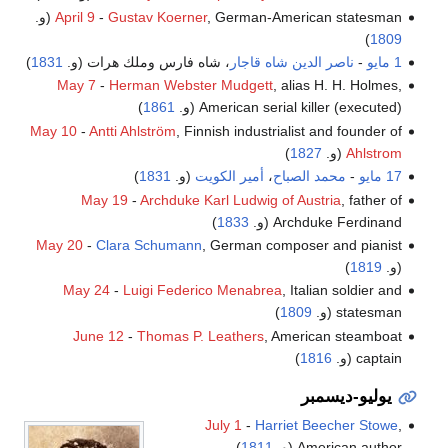
, German-American statesman (و.
Gustav Koerner
-
April 9
)
1809
1 مايو
-
ناصر الدين شاه قاجار
، شاه فارس وملك هرات (و.
1831
)
May 7
-
Herman Webster Mudgett
, alias H. H. Holmes,
American serial killer (executed) (و.
1861
)
May 10
-
Antti Ahlström
, Finnish industrialist and founder of
Ahlstrom
(و.
1827
)
17 مايو
-
محمد الصباح
،
أمير الكويت
(و.
1831
)
May 19
-
Archduke Karl Ludwig of Austria
, father of
Archduke Ferdinand (و.
1833
)
May 20
-
Clara Schumann
, German composer and pianist
(و.
1819
)
May 24
-
Luigi Federico Menabrea
, Italian soldier and
statesman (و.
1809
)
June 12
-
Thomas P. Leathers
, American steamboat
captain (و.
1816
)
يوليو-ديسمبر
July 1
-
Harriet Beecher Stowe
,
American author (و.
1811
)