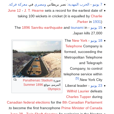
7 يونيو
-
الحرب المهدية
: نصر بريطاني
ومصري
في
معركة فركة
.
June 12
-
J. T. Hearne
sets a record for the earliest date of
taking 100 wickets in cricket (it is equalled by
Charlie
Parker
in
1931
).
15 يونيو
- The
in
tsunami
and
1896 Sanriku earthquake
Japan kills 27,000.
18 يونيو
- The
New York
Telephone
Company is
formed, succeeding the
Metropolitan Telephone
and Telegraph
Company, to control
telephone service within
[5]
New York City.
صورة
Panathenaic Stadium
المرمم، موقع
1896 Summer
23 يونيو
- Liberal leader
Olympics
Wilfrid Laurier
defeats
Charles Tupper
during
Canadian federal elections
for the
8th Canadian Parliament
.
to become the first francophone
Prime Minister of Canada
June 28
-
Twin Shaft disaster
: An explosion in the Newton