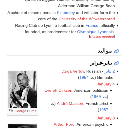
Alderman William George Bean.
A school of mines opens in
Kimberley
and will later form the
.
core of the
University of the Witwatersrand
Racing Club de Lyon, a football club in
France
, officially
founded, as predecessor for
Olympique Lyonnais
.
[
citation needed
]
مواليد
يناير-فبراير
2 يناير
-
, Russian
Dziga Vertov
filmmaker (ت.
1954
)
January 4
Everett Dirksen
, American politician
(ت.
1969
)
, French artist (ت.
André Masson
)
1987
George Burns
January 8
Arthur Ford
, American psychic