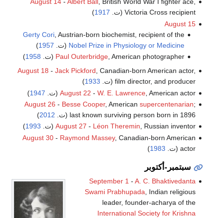
August 14
-
Albert Ball
, British World War I fighter ace,
Victoria Cross recipient (ت.
1917
)
August 15
Gerty Cori
, Austrian-born biochemist, recipient of the
Nobel Prize in Physiology or Medicine
(ت.
1957
)
, American photographer (ت.
Paul Outerbridge
1958
)
August 18
-
Jack Pickford
, Canadian-born American actor,
film director, and producer (ت.
1933
)
, American actor (ت.
W. E. Lawrence
-
August 22
1947
)
August 26
-
Besse Cooper
, American
supercentenarian
;
last known surviving person born in 1896 (ت.
2012
)
, Russian inventor (ت.
Léon Theremin
-
August 27
1993
)
August 30
-
Raymond Massey
, Canadian-born American
actor (ت.
1983
)
سبتمبر-أكتوبر
September 1
-
A. C. Bhaktivedanta
Swami Prabhupada
, Indian religious
leader, founder-acharya of the
International Society for Krishna