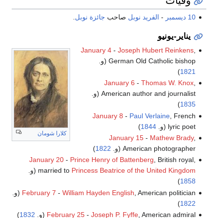
وفيات
10 ديسمبر
-
الفريد نوبل
صاحب
جائزة نوبل
.
يناير-يونيو
January 4
-
Joseph Hubert Reinkens
,
German Old Catholic bishop (و.
)
1821
January 6
-
Thomas W. Knox
,
American author and journalist (و.
)
1835
January 8
-
Paul Verlaine
, French
lyric poet (و.
1844
)
كلارا شومان
January 15
-
Mathew Brady
,
American photographer (و.
1822
)
January 20
-
Prince Henry of Battenberg
, British royal,
Princess Beatrice of the United Kingdom
married to
(و.
)
1858
, American politician (و.
William Hayden English
-
February 7
)
1822
, American admiral (و.
Joseph P. Fyffe
-
February 25
1832
)