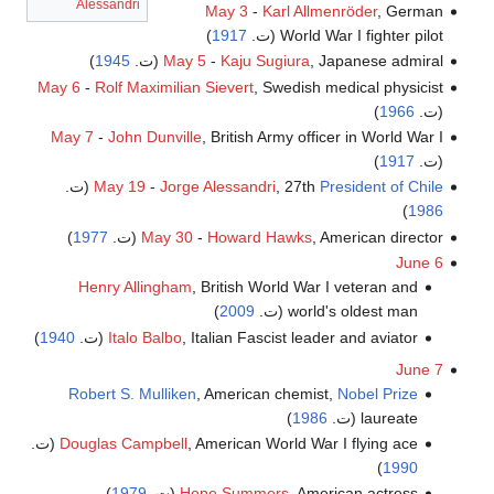
Alessandri
May 3
-
Karl Allmenröder
, German
World War I fighter pilot (ت.
1917
)
, Japanese admiral (ت.
Kaju Sugiura
-
May 5
1945
)
May 6
-
Rolf Maximilian Sievert
, Swedish medical physicist
(ت.
1966
)
May 7
-
John Dunville
, British Army officer in World War I
(ت.
1917
)
President of Chile
, 27th
Jorge Alessandri
-
May 19
(ت.
)
1986
, American director (ت.
Howard Hawks
-
May 30
1977
)
June 6
Henry Allingham
, British World War I veteran and
world's oldest man (ت.
2009
)
, Italian Fascist leader and aviator (ت.
Italo Balbo
1940
)
June 7
Robert S. Mulliken
, American chemist,
Nobel Prize
laureate (ت.
1986
)
, American World War I flying ace (ت.
Douglas Campbell
)
1990
, American actress (ت.
Hope Summers
1979
)