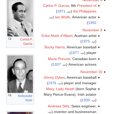
Carlos P. Garcia
, 8th
President of
the Philippines
(ت.
1971
)
, American actor (ت.
Ian Wolfe
)
1992
November 8
Erika Abels d'Albert
, Austrian artist
Carlos P.
(ت.
1975
)
Garcia
Bucky Harris
, American baseball
player (ت.
1977
)
Marie Prevost
, Canadian-born
American actress (ت.
1937
)
November 10
Jimmy Dykes
, American baseball
player and manager (ت.
1976
)
Mary, Lady Heath
(born Sophie
Mary Peirce-Evans), Irish aviator
Nobusuke
(ت.
1939
)
Kishi
Andreas Stihl
, Swiss engineer,
inventor and businessman (ت.