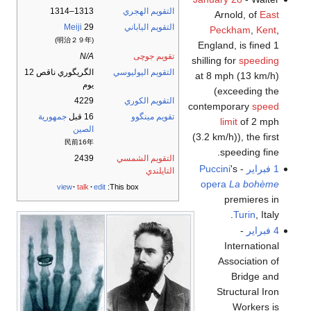
التقويم الهجري
1313–1314
Arnold, of
East
التقويم الياباني
29
Meiji
Peckham
,
Kent
,
(明治２９年)
England, is fined 1
تقويم جوچى
N/A
shilling for
speeding
التقويم اليوليوسي
الگريگوري ناقص 12
at 8 mph (13 km/h)
يوم
(exceeding the
التقويم الكوري
4229
contemporary
speed
تقويم مينگوو
16 قبل
جمهورية
limit
of 2 mph
الصين
(3.2 km/h)), the first
民前16年
speeding fine.
التقويم الشمسي
2439
1 فبراير
-
's
Puccini
التايلندي
opera
La bohème
view
talk
edit
This box:
premieres in
Turin
, Italy.
4 فبراير
-
International
Association of
Bridge and
Structural Iron
Workers is