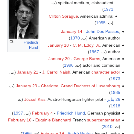
spiritual medium, clairaudient (ت.
)
1971
Clifton Sprague
, American admiral
(ت.
1955
)
January 14
-
John Dos Passos
,
American author (ت.
1970
)
Friedrich
January 18
-
C. M. Eddy, Jr.
, American
Hund
author (ت.
1967
)
January 20
-
George Burns
, American
actor and comedian (ت.
1996
)
character actor
, American
J. Carrol Naish
-
January 21
(ت.
)
1973
Charlotte, Grand Duchess of Luxembourg
-
January 23
(ت.
)
1985
26 يناير
-
, Austro-Hungarian fighter pilot (ت.
József Kiss
)
1918
, German physicist (ت.
Friedrich Hund
-
February 4
1997
)
February 16
-
Eugénie Blanchard
French
supercentenarian
(ت.
2010
)
, French writer (ت.
André Breton
-
February 19
1966
)