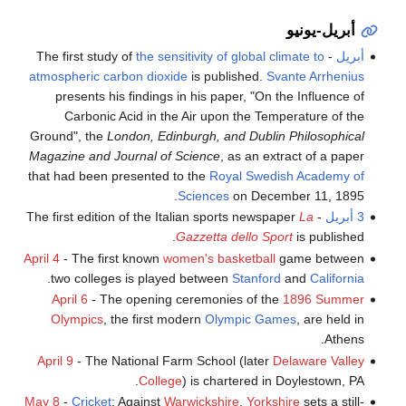
أبريل-يونيو
أبريل
- The first study of
the sensitivity of global climate to
atmospheric carbon dioxide
is published.
Svante Arrhenius
presents his findings in his paper, "On the Influence of
Carbonic Acid in the Air upon the Temperature of the
Ground", the
London, Edinburgh, and Dublin Philosophical
Magazine and Journal of Science
, as an extract of a paper
that had been presented to the
Royal Swedish Academy of
Sciences
on December 11, 1895.
3 أبريل
- The first edition of the Italian sports newspaper
La
Gazzetta dello Sport
is published.
April 4
- The first known
women's basketball
game between
.
two colleges is played between
Stanford
and
California
April 6
- The opening ceremonies of the
1896 Summer
Olympics
, the first modern
Olympic Games
, are held in
Athens.
April 9
- The National Farm School (later
Delaware Valley
College
) is chartered in Doylestown, PA.
May 8
-
Cricket
: Against
Warwickshire
,
Yorkshire
sets a still-