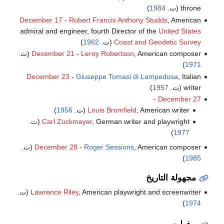
throne (ت.
1984
)
December 17
-
Robert Francis Anthony Studds
, American
admiral and engineer, fourth Director of the
United States
Coast and Geodetic Survey
(ت.
1962
)
, American composer (ت.
Leroy Robertson
-
December 21
)
1971
December 23
-
Giuseppe Tomasi di Lampedusa
, Italian
writer (ت.
1957
)
-
December 27
, American writer (ت.
Louis Bromfield
1956
)
, German writer and playwright (ت.
Carl Zuckmayer
)
1977
, American composer (ت.
Roger Sessions
-
December 28
)
1985
مجهولة التاريخ
, American playwright and screenwriter (ت.
Lawrence Riley
)
1974