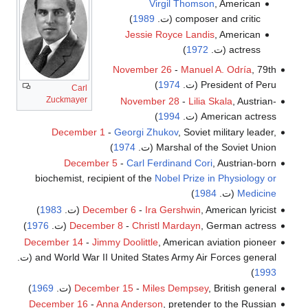
Virgil Thomson
, American
composer and critic (ت.
1989
)
Jessie Royce Landis
, American
actress (ت.
1972
)
November 26
-
Manuel A. Odría
, 79th
President of Peru (ت.
1974
)
Carl
Zuckmayer
November 28
-
Lilia Skala
, Austrian-
American actress (ت.
1994
)
December 1
-
Georgi Zhukov
, Soviet military leader,
Marshal of the Soviet Union (ت.
1974
)
December 5
-
Carl Ferdinand Cori
, Austrian-born
biochemist, recipient of the
Nobel Prize in Physiology or
Medicine
(ت.
1984
)
, American lyricist (ت.
Ira Gershwin
-
December 6
1983
)
, German actress (ت.
Christl Mardayn
-
December 8
1976
)
December 14
-
Jimmy Doolittle
, American aviation pioneer
and World War II United States Army Air Forces general (ت.
)
1993
, British general (ت.
Miles Dempsey
-
December 15
1969
)
December 16
-
Anna Anderson
, pretender to the Russian