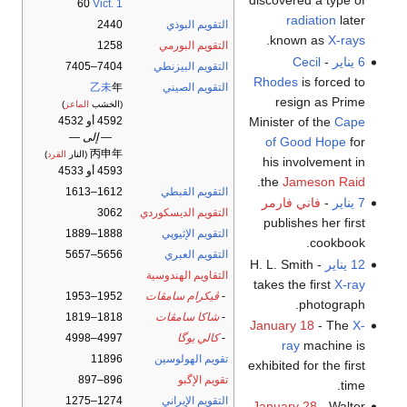
discovered a type of
60
Vict. 1
radiation
later
التقويم البوذي
2440
.
known as
X-rays
التقويم البورمي
1258
6 يناير
-
Cecil
التقويم البيزنطي
7404–7405
Rhodes
is forced to
التقويم الصيني
年
乙未
resign as Prime
(الخشب
الماعز
)
Minister of the
Cape
4592 أو 4532
— إلى —
of Good Hope
for
丙申年
(النار
القرد
)
his involvement in
4593 أو 4533
.
the
Jameson Raid
التقويم القبطي
1612–1613
7 يناير
-
فاني فارمر
التقويم الديسكوردي
3062
publishes her first
التقويم الإثيوپي
1888–1889
cookbook.
التقويم العبري
5656–5657
12 يناير
- H. L. Smith
التقاويم الهندوسية
takes the first
X-ray
-
ڤيكرام سامڤات
1952–1953
photograph.
-
شاكا سامڤات
1818–1819
January 18
- The
X-
-
كالي يوگا
4997–4998
ray
machine is
تقويم الهولوسين
11896
exhibited for the first
تقويم الإگبو
896–897
time.
التقويم الإيراني
1274–1275
January 28
- Walter