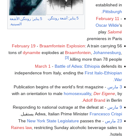
established in
.
Pittsburgh
5 يناير
:
أشعة
رونتگن
.
February 11
-
5 يناير
:
رونتگن
الأشعة
السينية
.
Oscar Wilde
's
play
Salomé
premieres in Paris.
February 19
-
Braamfontein Explosion
: A train carrying 56
tons of
dynamite
explodes at
Braamfontein
,
Johannesburg
,
[3]
killing more than 78 people.
March 1
-
Battle of Adwa
:
Ethiopia
defends its
independence from Italy, ending the
First Italo-Ethiopian
.
War
3 مارس
- Publication begins of the world's first magazine
with an orientation to male
homosexuality
,
Der Eigene
, by
Adolf Brand
in Berlin.
9 مارس
- Responding to national outrage at the defeat at
Francesco Crispi
Adwa, Italian Prime Minister
يستقيل.
23 مارس
- The
passes the
New York State Legislature
Raines law
, restricting Sunday alcoholic beverage sales to
hotels.