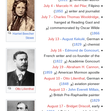
July 4
-
Marcelo H. del Pilar
, Filipino
writer and journalist (و.
1850
)
July 7
-
Charles Thomas Wooldridge
,
hanged at Reading Gaol and
commemorated by Oscar Wilde (و.
)
1866
Harriet Beecher
Stowe
July 13
-
August Kekulé
, German
chemist (و.
1829
)
July 16
-
Edmond de Goncourt
,
French writer and co-founder of the
Académie Goncourt (و.
1822
)
July 19
-
Abraham H. Cannon
,
American Mormon apostle (و.
1859
)
August 10
-
Otto Lilienthal
, German
aviation pioneer (و.
1848
)
Otto Lilienthal
August 13
-
John Everett Millais
,
British Pre-Raphaelite painter (و.
)
1829
August 17
-
Bridget Driscoll
, early