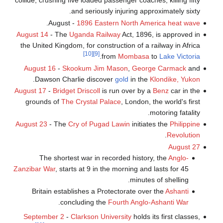
collide, crushing five loaded passenger coaches, killing fifty
and seriously injuring approximately sixty.
.
August -
1896 Eastern North America heat wave
August 14
- The
Uganda Railway
Act, 1896, is approved in
the United Kingdom, for construction of a railway in Africa
[10]
[9]
.
from
Mombasa
to
Lake Victoria
August 16
-
Skookum Jim Mason
,
George Carmack
and
.
Dawson Charlie discover
gold
in the
Klondike, Yukon
August 17
-
Bridget Driscoll
is run over by a
Benz
car in the
grounds of
The Crystal Palace
, London, the world's first
motoring fatality.
August 23
- The
Cry of Pugad Lawin
initiates the
Philippine
.
Revolution
August 27
The shortest war in recorded history, the
Anglo-
Zanzibar War
, starts at 9 in the morning and lasts for 45
minutes of shelling.
Britain establishes a Protectorate over the
Ashanti
.
concluding the
Fourth Anglo-Ashanti War
September 2
-
Clarkson University
holds its first classes,