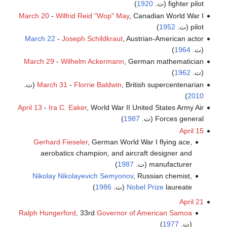
fighter pilot (ت.
1920
)
March 20
-
Wilfrid Reid "Wop" May
, Canadian World War I
pilot (ت.
1952
)
March 22
-
Joseph Schildkraut
, Austrian-American actor
(ت.
1964
)
March 29
-
Wilhelm Ackermann
, German mathematician
(ت.
1962
)
, British supercentenarian (ت.
Florrie Baldwin
-
March 31
)
2010
April 13
-
Ira C. Eaker
, World War II United States Army Air
Forces general (ت.
1987
)
April 15
Gerhard Fieseler
, German World War I flying ace,
aerobatics champion, and aircraft designer and
manufacturer (ت.
1987
)
Nikolay Nikolayevich Semyonov
, Russian chemist,
laureate (ت.
Nobel Prize
1986
)
April 21
Ralph Hungerford
, 33rd
Governor of American Samoa
(ت.
1977
)