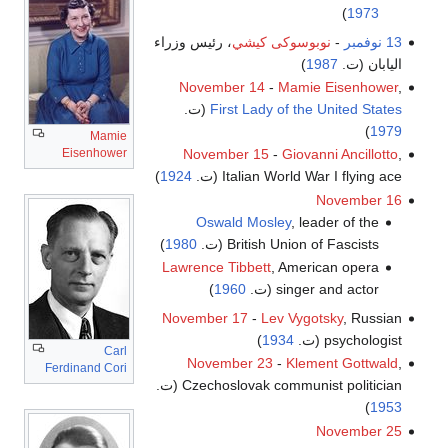
)
1973
13 نوفمبر
-
نوبوسوكى كيشي
، رئيس وزراء
اليابان (ت.
1987
)
November 14
-
Mamie Eisenhower
,
First Lady of the United States
(ت.
)
1979
Mamie
Eisenhower
November 15
-
Giovanni Ancillotto
,
Italian World War I flying ace (ت.
1924
)
November 16
Oswald Mosley
, leader of the
British Union of Fascists (ت.
1980
)
Lawrence Tibbett
, American opera
singer and actor (ت.
1960
)
November 17
-
Lev Vygotsky
, Russian
psychologist (ت.
1934
)
Carl
November 23
-
Klement Gottwald
,
Ferdinand Cori
Czechoslovak communist politician (ت.
)
1953
November 25