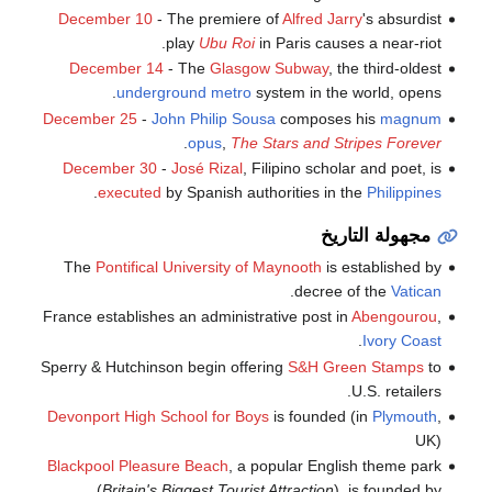
December 10
- The premiere of
Alfred Jarry
's absurdist
play
Ubu Roi
in Paris causes a near-riot.
December 14
- The
Glasgow Subway
, the third-oldest
underground metro
system in the world, opens.
December 25
-
John Philip Sousa
composes his
magnum
.
opus
,
The Stars and Stripes Forever
December 30
-
José Rizal
, Filipino scholar and poet, is
.
executed
by Spanish authorities in the
Philippines
مجهولة التاريخ
The
Pontifical University of Maynooth
is established by
.
decree of the
Vatican
France establishes an administrative post in
Abengourou
,
.
Ivory Coast
Sperry & Hutchinson begin offering
S&H Green Stamps
to
U.S. retailers.
Devonport High School for Boys
is founded (in
Plymouth
,
UK)
Blackpool Pleasure Beach
, a popular English theme park
(
Britain's Biggest Tourist Attraction
), is founded by