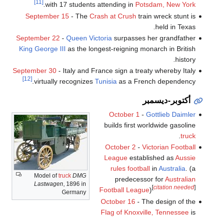
[11]
.
with 17 students attending in
Potsdam, New York
September 15
- The
Crash at Crush
train wreck stunt is
held in Texas.
September 22
-
Queen Victoria
surpasses her grandfather
King George III
as the longest-reigning monarch in British
history.
September 30
- Italy and France sign a treaty whereby Italy
[12]
virtually recognizes
Tunisia
as a French dependency.
أكتوبر-ديسمبر
October 1
-
Gottlieb Daimler
builds first worldwide gasoline
.
truck
October 2
-
Victorian Football
League
established as
Aussie
rules football
in
Australia
. (a
Model of
truck
DMG
predecessor for
Australian
Lastwagen
, 1896 in
[
citation needed
]
Football League
)
Germany
October 16
- The design of the
Flag of Knoxville, Tennessee
is