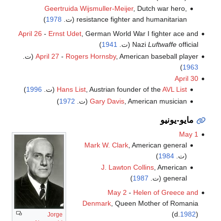
Geertruida Wijsmuller-Meijer
, Dutch war hero,
resistance fighter and humanitarian (ت.
1978
)
April 26
-
Ernst Udet
, German World War I fighter ace and
official (ت.
Luftwaffe
Nazi
1941
)
, American baseball player (ت.
Rogers Hornsby
-
April 27
)
1963
April 30
AVL List
, Austrian founder of the
Hans List
(ت.
1996
)
, American musician (ت.
Gary Davis
1972
)
مايو-يونيو
May 1
Mark W. Clark
, American general
(ت.
1984
)
J. Lawton Collins
, American
general (ت.
1987
)
May 2
-
Helen of Greece and
Denmark
, Queen Mother of Romania
(d.
1982
)
Jorge