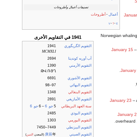
S
تصنيفات أعمال وأطروحات
أعمال
أطروحات
Januar
v
t
e
Norwegian whaling
1941 في التقاويم الأخرى
التقويم الگريگوري
1941
January 15
MCMXLI
آب أوربه كونديتا
2694
التقويم الأرمني
1390
January
ԹՎ ՌՅՂ
التقويم الآشوري
6691
التقويم البهائي
97–98
التقويم البنغالي
1348
التقويم الأمازيغي
2891
January 23
– 
سنة العهد البريطاني
5
جو. 6
– 6
جو. 6
التقويم البوذي
2485
January 2
التقويم البورمي
1303
overheard a
التقويم البيزنطي
7449–7450
التقويم الصيني
年
庚辰
(المعدن
التنين
)