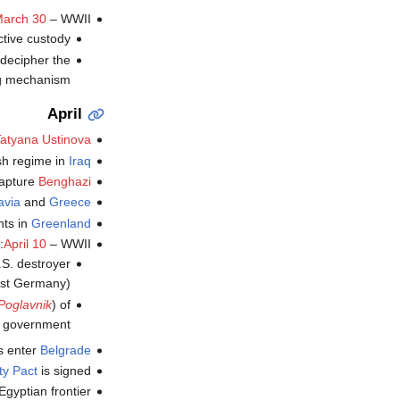
arch 30
– WWII:
ive custody".
 decipher the
g mechanism.
April
atyana Ustinova
ish regime in
Iraq
capture
Benghazi
avia
and
Greece
hts in
Greenland
April 10
– WWII:
.S. destroyer
nst Germany).
Poglavnik
) of
 government.
s enter
Belgrade
ty Pact
is signed.
Egyptian frontier.