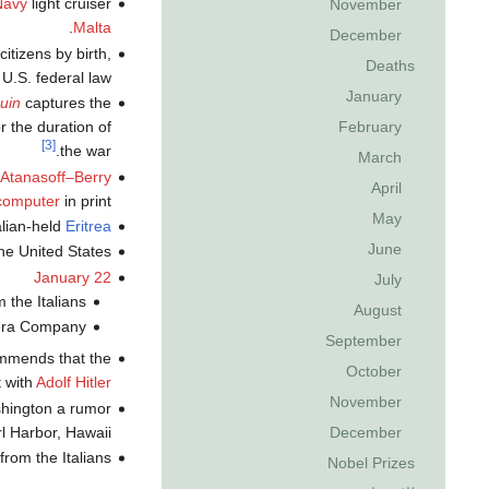
Navy
light cruiser
November
.
Malta
December
itizens by birth,
Deaths
U.S. federal law.
January
uin
captures the
February
r the duration of
[3]
the war.
March
Atanasoff–Berry
April
computer
in print.
May
alian-held
Eritrea
June
he United States.
January 22
July
 the Italians.
August
a Company.
September
mmends that the
October
 with
Adolf Hitler
November
shington a rumor
l Harbor, Hawaii.
December
 from the Italians.
Nobel Prizes