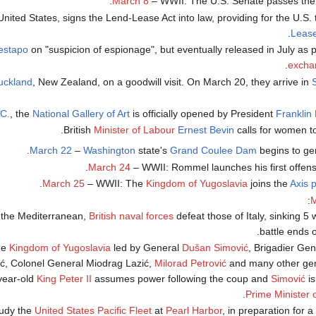
March 8
– WWII: The U.S. Senate passes th
 United States, signs the Lend-Lease Act into law, providing for the U.S.
.
Leas
estapo
on "suspicion of espionage", but eventually released in July as p
excha
uckland
, New Zealand, on a goodwill visit. On March 20, they arrive in
.C.
, the
National Gallery of Art
is officially opened by President
Franklin
British
Minister of Labour
Ernest Bevin
calls for women to f
March 22
–
Washington
state's
Grand Coulee Dam
begins to gene
.
March 24
– WWII: Rommel launches his first offens
.
March 25
– WWII: The
Kingdom of Yugoslavia
joins the
Axis 
M
 the Mediterranean,
British naval forces
defeat those of Italy, sinking 5 
battle ends
the
Kingdom of Yugoslavia
led by General
Dušan Simović
, Brigadier Ge
ić, Colonel General Miodrag Lazić,
Milorad Petrović
and many other gene
-year-old
King Peter II
assumes power following the coup and
Simović
is
.
Prime Minister 
study the
United States Pacific Fleet
at
Pearl Harbor
, in preparation for a 