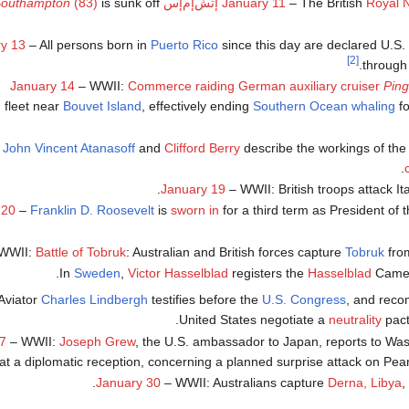
Royal 
– The British
January 11
إتش‌إم‌إس
is sunk off
(83)
outhampton
y 13
– All persons born in
Puerto Rico
since this day are declared U.S. c
[2]
through 
January 14
– WWII:
Commerce raiding
German auxiliary cruiser
Ping
 fleet near
Bouvet Island
, effectively ending
Southern Ocean
whaling
fo
–
John Vincent Atanasoff
and
Clifford Berry
describe the workings of the
.
January 19
– WWII: British troops attack It
 20
–
Franklin D. Roosevelt
is
sworn in
for a third term as President of t
WWII:
Battle of Tobruk
: Australian and British forces capture
Tobruk
from
In
Sweden
,
Victor Hasselblad
registers the
Hasselblad
Camer
Aviator
Charles Lindbergh
testifies before the
U.S. Congress
, and reco
.
United States negotiate a
neutrality
pact
7
– WWII:
Joseph Grew
, the U.S. ambassador to Japan, reports to Wa
t a diplomatic reception, concerning a planned surprise attack on Pear
January 30
– WWII: Australians capture
Derna, Libya
,