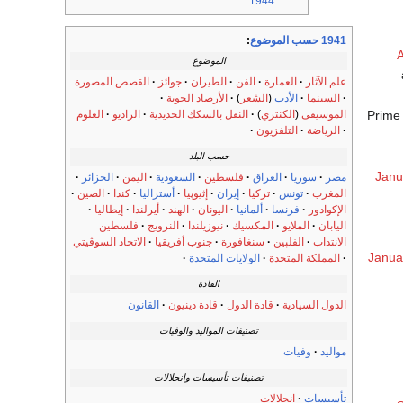
1944
1941 حسب الموضوع
:
A
الموضوع
علم الآثار
العمارة
الفن
الطيران
جوائز
القصص المصورة
السينما
الأدب
(
الشعر
)
الأرصاد الجوية
الموسيقى
(
الكنتري
)
النقل بالسكك الحديدية
الراديو
العلوم
الرياضة
التلفزيون
حسب البلد
Janu
مصر
سوريا
العراق
فلسطين
السعودية
اليمن
الجزائر
المغرب
تونس
تركيا
إيران
إثيوپيا
أستراليا
كندا
الصين
الإكوادور
فرنسا
ألمانيا
اليونان
الهند
أيرلندا
إيطاليا
اليابان
الملايو
المكسيك
نيوزيلندا
النرويج
فلسطين
الانتداب
الفلپين
سنغافورة
جنوب أفريقيا
الاتحاد السوڤيتي
Janua
المملكة المتحدة
الولايات المتحدة
القادة
الدول السيادية
قادة الدول
قادة دينيون
القانون
تصنيفات المواليد والوفيات
مواليد
وفيات
تصنيفات تأسيسات وانحلالات
تأسيسات
انحلالات