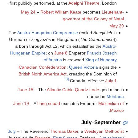
first publicly performed, at the
Adelphi Theatre
, London.
May 24
–
Robert William Keate
becomes
Lieutenant-
.
governor of the Colony of Natal
May 29
The
Austro-Hungarian Compromise
(called
Ausgleich
in
German or
kiegyezés
in Hungarian (
The Compromise
))
is born through Act 12, which establishes the
Austro-
Hungarian Empire
; on
June 8
Emperor
Francis Joseph
.
of Austria
is crowned
King of Hungary
Canadian Confederation
:
Queen Victoria
signs the
British North America Act
, creating the Dominion of
[8]
.
Canada, effective
July 1
June 15
– The
Atlantic Cable Quartz Lode
gold mine is
.
named in
Montana
June 19
– A
firing squad
executes Emperor
Maximilian of
.
Mexico
July–September
July
– The Reverend
Thomas Baker
, a
Wesleyan Methodist
missionary
(و. in
East Sussex
,
Playden
, England) is cooked