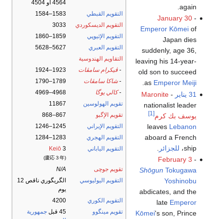
4564 أو 4504
again.
التقويم القبطي
1583–1584
January 30
-
التقويم الديسكوردي
3033
Emperor Kōmei
of
التقويم الإثيوپي
1859–1860
Japan dies
التقويم العبري
5627–5628
suddenly, age 36,
التقاويم الهندوسية
leaving his 14-year-
-
ڤيكرام سامڤات
1923–1924
old son to succeed
-
شاكا سامڤات
1789–1790
.
as
Emperor Meiji
-
كالي يوگا
4968–4969
31 يناير
-
Maronite
تقويم الهولوسين
11867
nationalist leader
[1]
تقويم الإگبو
867–868
يوسف بك كرم
leaves
Lebanon
التقويم الإيراني
1245–1246
aboard a French
التقويم الهجري
1283–1284
ship،
للجزائر
.
التقويم الياباني
3
Keiō
(慶応３年)
February 3
-
تقويم جوچى
N/A
Shōgun
Tokugawa
Yoshinobu
التقويم اليوليوسي
الگريگوري ناقص 12
يوم
abdicates, and the
التقويم الكوري
4200
late
Emperor
تقويم مينگوو
45 قبل
جمهورية
Kōmei
's son, Prince