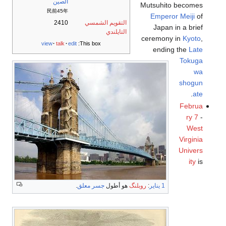
الصين
Mutsuhito becomes
民前45年
Emperor Meiji
of
التقويم الشمسي
2410
Japan in a brief
التايلندي
ceremony in
Kyoto
,
view
talk
edit
This box:
ending the
Late
Tokuga
wa
shogun
.
ate
Februa
ry 7
-
West
Virginia
Univers
ity
is
1 يناير
:
روبلنگ
هو أطول
جسر معلق
.