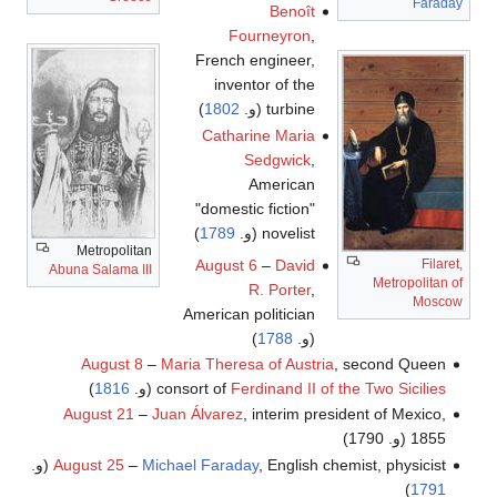
Faraday
Benoît
Fourneyron
,
French engineer,
inventor of the
turbine (و.
1802
)
Catharine Maria
Sedgwick
,
American
"domestic fiction"
novelist (و.
1789
)
Metropolitan
August 6
–
David
Filaret,
Abuna Salama III
Metropolitan of
R. Porter
,
Moscow
American politician
(و.
1788
)
August 8
–
Maria Theresa of Austria
, second Queen
Ferdinand II of the Two Sicilies
consort of
(و.
1816
)
August 21
–
Juan Álvarez
, interim president of Mexico,
1855 (و. 1790)
, English chemist, physicist (و.
Michael Faraday
–
August 25
)
1791