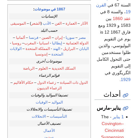
السنة 67 في
القرن
1867 في موضوعات
:
19
، والسنة 8 في
الإنسانيات
عقد 1860
بين
الآثار
–
العمارة
–
الفن
–
الأدب
(
الشعر
) –
الموسيقى
1583 و 1929 ومع
حسب البلد
فارق 1867 is 12
مصر
–
سوريا
-
إيران
–
الصين
-
فرنسا
–
ألمانيا
–
يوم عن التقويم
الدولة العثمانية
–
إيطاليا
-
اسبانيا
-
المغرب
–
روسيا
-
اليوليوسي، والذين
اليابان
–
البرازيل
-
الهند
-
المملكة المتحدة
–
الولايات
ظلوا مستخدمين
المتحدة
–
إندونسيا
حتى التحول الكامل
موضوعات أخرى
إلى التقويم
السكك الحديدية
–
العلوم
–
الرياضة
الگريگوري في
قوائم الزعماء
.
1929
الدول ذات السيادة
–
زعماء الدول
–
حكام الأقاليم
–
الزعماء الدينيون
أحداث
تصنيفا المواليد والوفيات
المواليد
–
الوفيات
يناير-مارس
تصنيفا التأسيسات والانحلالات
التأسيسات
–
الانحلالات
1 يناير
- The
Covington–
تصنيف الأعمال
Cincinnati
الأعمال
Suspension
v
t
e