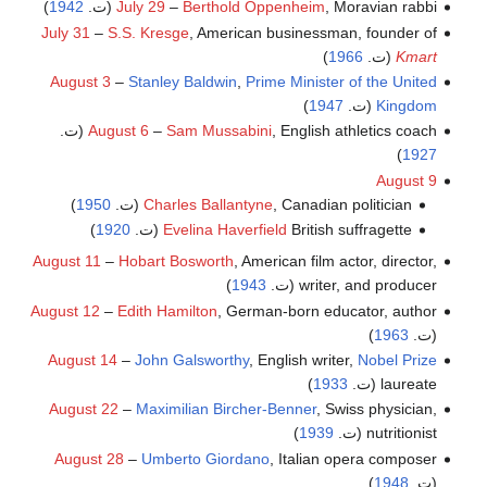
, Moravian rabbi (ت.
Berthold Oppenheim
–
July 29
1942
)
July 31
–
S.S. Kresge
, American businessman, founder of
Kmart
(ت.
1966
)
August 3
–
Stanley Baldwin
,
Prime Minister of the United
Kingdom
(ت.
1947
)
, English athletics coach (ت.
Sam Mussabini
–
August 6
)
1927
August 9
, Canadian politician (ت.
Charles Ballantyne
1950
)
British suffragette (ت.
Evelina Haverfield
1920
)
August 11
–
Hobart Bosworth
, American film actor, director,
writer, and producer (ت.
1943
)
August 12
–
Edith Hamilton
, German-born educator, author
(ت.
1963
)
August 14
–
John Galsworthy
, English writer,
Nobel Prize
laureate (ت.
1933
)
August 22
–
Maximilian Bircher-Benner
, Swiss physician,
nutritionist (ت.
1939
)
August 28
–
Umberto Giordano
, Italian opera composer
(ت.
1948
)