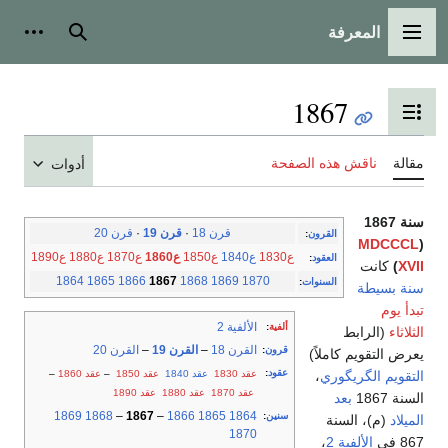
المعرفة
القائمة الرئيسية
بحث
أدوات
1867
تبديل عرض جدول المحتويات
مقالة
ناقش هذه الصفحة
أدوات
سنة 1867
قرن 18
·
قرن 19
·
قرن 20
القرون
:
MDCCCL
(
ع1830
ع1840
ع1850
ع1860
ع1870
ع1880
ع1890
العقود
:
XVII
)
كانت
1864
1865
1866
1867
1868
1869
1870
السنوات
:
سنة بسيطة
تبدأ يوم
الألفية 2
ألفية
:
الثلاثاء
(الرابط
القرن 18
–
القرن 19
–
القرن 20
قرون
:
يعرض التقويم كاملاً)
عقود
:
عقد 1830
عقد 1840
عقد 1850
–
عقد 1860
–
التقويم الگريگوري
،
عقد 1870
عقد 1880
عقد 1890
السنة 1867
بعد
1869
1868
–
1867
–
1866
1865
1864
سنين
:
الميلاد
(م)، السنة
1870
867 في
الألفية 2
،