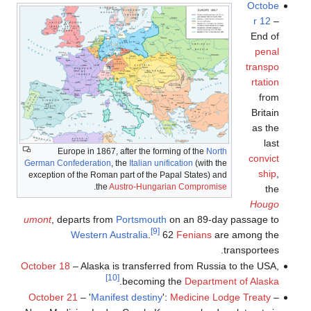
Octobe
r 12
–
End of
penal
transpo
rtation
from
Britain
as the
last
Europe in 1867, after the forming of the
North
convict
German Confederation
, the
Italian unification
(with the
ship
,
exception of the Roman part of the Papal States) and
.
the
Austro-Hungarian Compromise
the
Hougo
umont
, departs from
Portsmouth
on an 89-day passage to
[9]
Western Australia
.
62
Fenians
are among the
transportees.
October 18
– Alaska is transferred from Russia to the USA,
[10]
.
becoming the
Department of Alaska
October 21
– '
Manifest destiny
':
Medicine Lodge Treaty
–