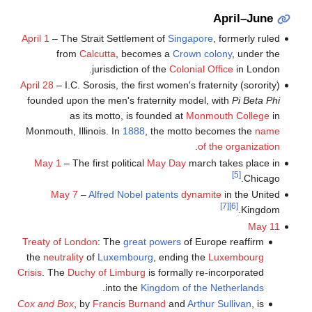
April–June
April 1
– The Strait Settlement of
Singapore
, formerly ruled
from
Calcutta
, becomes a
Crown colony
, under the
jurisdiction of the
Colonial Office
in London.
April 28
– I.C. Sorosis, the first women's fraternity (sorority)
founded upon the men's fraternity model, with
Pi Beta Phi
as its motto, is founded at
Monmouth College
in
Monmouth, Illinois. In
1888
, the motto becomes the
name
.
of the organization
May 1
– The first political
May Day
march takes place in
[5]
Chicago.
May 7
–
Alfred Nobel
patents
dynamite
in the United
[7]
[6]
Kingdom.
May 11
Treaty of London
: The
great powers
of Europe reaffirm
the
neutrality
of
Luxembourg
, ending the
Luxembourg
Crisis
. The
Duchy of Limburg
is formally re-incorporated
.
into the
Kingdom of the Netherlands
Cox and Box
, by
Francis Burnand
and
Arthur Sullivan
, is