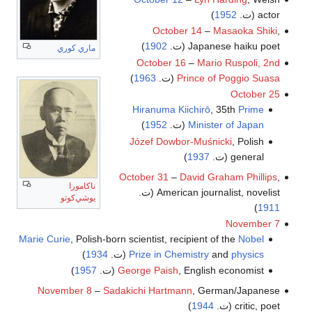
actor (ت.
1952
)
October 14
–
Masaoka Shiki
,
Japanese haiku poet (ت.
1902
)
ماري كوري
October 16
–
Mario Ruspoli, 2nd
Prince of Poggio Suasa
(ت.
1963
)
October 25
Hiranuma Kiichirō
, 35th
Prime
Minister of Japan
(ت.
1952
)
Józef Dowbor-Muśnicki
, Polish
general (ت.
1937
)
October 31
–
David Graham Phillips
,
ناكامورا
American journalist, novelist (ت.
يوشي‌كوتو
)
1911
November 7
Marie Curie
, Polish-born scientist, recipient of the
Nobel
physics
and
Prize in Chemistry
(ت.
1934
)
, English economist (ت.
George Paish
1957
)
November 8
–
Sadakichi Hartmann
, German/Japanese
critic, poet (ت.
1944
)