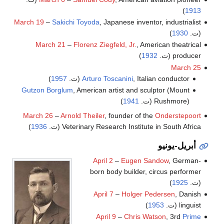
)
1913
March 19
–
Sakichi Toyoda
, Japanese inventor, industrialist
(ت.
1930
)
March 21
–
Florenz Ziegfeld, Jr.
, American theatrical
producer (ت.
1932
)
March 25
, Italian conductor (ت.
Arturo Toscanini
1957
)
Gutzon Borglum
, American artist and sculptor (Mount
Rushmore) (ت.
1941
)
March 26
–
Arnold Theiler
, founder of the
Onderstepoort
Veterinary Research Institute in South Africa (ت.
1936
)
أبريل-يونيو
April 2
–
Eugen Sandow
, German-
born body builder, circus performer
(ت.
1925
)
April 7
–
Holger Pedersen
, Danish
linguist (ت.
1953
)
April 9
–
Chris Watson
, 3rd
Prime