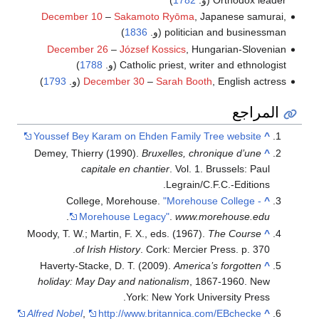
December 10
–
Sakamoto Ryōma
, Japanese samurai,
politician and businessman (و.
1836
)
December 26
–
József Kossics
, Hungarian-Slovenian
Catholic priest, writer and ethnologist (و.
1788
)
, English actress (و.
Sarah Booth
–
December 30
1793
)
المراجع
Youssef Bey Karam on Ehden Family Tree website
^
Demey, Thierry (1990).
Bruxelles, chronique d’une
^
capitale en chantier
. Vol. 1. Brussels: Paul
Legrain/C.F.C.-Editions.
College, Morehouse.
"Morehouse College -
^
.
Morehouse Legacy"
.
www.morehouse.edu
Moody, T. W.; Martin, F. X., eds. (1967).
The Course
^
of Irish History
. Cork: Mercier Press. p. 370.
Haverty-Stacke, D. T. (2009).
America’s forgotten
^
holiday: May Day and nationalism
, 1867-1960. New
York: New York University Press.
Alfred Nobel
,
http://www.britannica.com/EBchecke
^