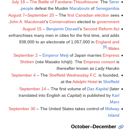
July 18
–
The Battle of Fandane-Thiouthioune
: The
Serer
.
people
defeat the Muslim
Marabouts
of
Senegambia
August 7
–
September 20
– The
first Canadian election
sees
.
John A. Macdonald
's
Conservatives
elected to
government
August 15
–
Benjamin Disraeli
's
Second Reform Act
enfranchises many men in cities for the first time, and adds
938,000 to an electorate of 1,057,000 in
England and
[9]
.
Wales
September 2
–
Emperor Meiji
of Japan marries
Empress
Shōken
(née Masako Ichijō). The
Empress consort
is
.
thereafter known as
Lady Haruko
September 4
– The
Sheffield Wednesday F.C.
is founded,
.
at the
Adelphi Hotel
in
Sheffield
September 14
– The first volume of
Das Kapital
(later
translated into English as
Capital
) is published by
Karl
.
Marx
September 30
– The United States takes control of
Midway
.
Island
October–December