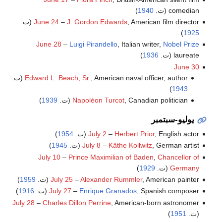
comedian (ت.
1940
)
, American film director (ت.
J. Gordon Edwards
–
June 24
)
1925
June 28
–
Luigi Pirandello
, Italian writer,
Nobel Prize
laureate (ت.
1936
)
June 30
, American naval officer, author (ت.
Edward L. Beach, Sr.
)
1943
, Canadian politician (ت.
Napoléon Turcot
1939
)
يوليو-سبتمبر
, English actor (ت.
Herbert Prior
–
July 2
1954
)
, German artist (ت.
Käthe Kollwitz
–
July 8
1945
)
July 10
–
Prince Maximilian of Baden
,
Chancellor of
Germany
(ت.
1929
)
, American painter (ت.
Alexander Rummler
–
July 25
1959
)
, Spanish composer (ت.
Enrique Granados
–
July 27
1916
)
July 28
–
Charles Dillon Perrine
, American-born astronomer
(ت.
1951
)