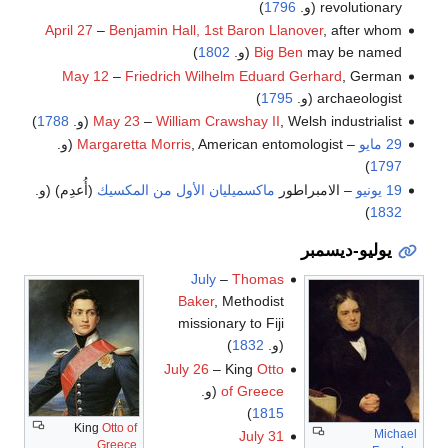
revolutionary (و.
1796
)
April 27
–
Benjamin Hall, 1st Baron Llanover
, after whom
may be named (و.
Big Ben
1802
)
May 12
–
Friedrich Wilhelm Eduard Gerhard
, German
archaeologist (و.
1795
)
, Welsh industrialist (و.
William Crawshay II
–
May 23
1788
)
29 مايو
–
, American entomologist (و.
Margaretta Morris
)
1797
19 يونيو
– الامبراطور
ماكسميليان الأول من المكسيك
(أُعدِم) (و.
)
1832
يوليو-ديسمبر
July
–
Thomas
Baker
, Methodist
missionary to Fiji
(و.
1832
)
July 26
– King
Otto
of Greece
(و.
)
1815
King
Otto of
Michael
July 31
Greece