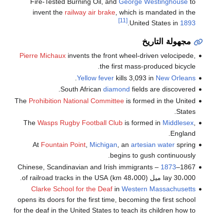
Fire-Tested Burning Oil, and
George Westinghouse
to
invent the
railway air brake
, which is mandated in the
[11]
.
United States in
1893
مجهولة التاريخ
Pierre Michaux
invents the front wheel-driven velocipede,
the first mass-produced bicycle.
.
Yellow fever
kills 3,093 in
New Orleans
South African
diamond
fields are discovered.
The
Prohibition National Committee
is formed in the United
States.
The
Wasps Rugby Football Club
is formed in
Middlesex
,
England.
At
Fountain Point
,
Michigan
, an
artesian water
spring
begins to gush continuously.
– Chinese, Scandinavian and Irish immigrants
1873
1867–
lay 30،000 ميل (48،000 km) of railroad tracks in the USA.
Clarke School for the Deaf
in
Western Massachusetts
opens its doors for the first time, becoming the first school
for the deaf in the United States to teach its children how to