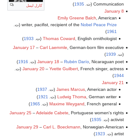
Communication (ت.
1935
)
كارل ليمل
January 8
Emily Greene Balch
, American
Nobel Peace Prize
writer, pacifist, recipient of the
(ت.
)
1961
, English ornithologist (ت.
Thomas Coward
1933
)
January 17
–
Carl Laemmle
, German-born film executive
(ت.
1939
)
, Nicaraguan poet (ت.
Rubén Darío
–
January 18
1916
)
, French singer, actress (ت.
Yvette Guilbert
–
January 20
)
1944
January 21
, American actor (ت.
James Marcus
1937
)
, German writer (ت.
Ludwig Thoma
1921
)
, French general (ت.
Maxime Weygand
1965
)
January 25
–
Adelaide Cabete
, Portuguese women's rights
activist (ت.
1935
)
January 29
–
Carl L. Boeckmann
, Norwegian-American
artist (ت.
1923
)