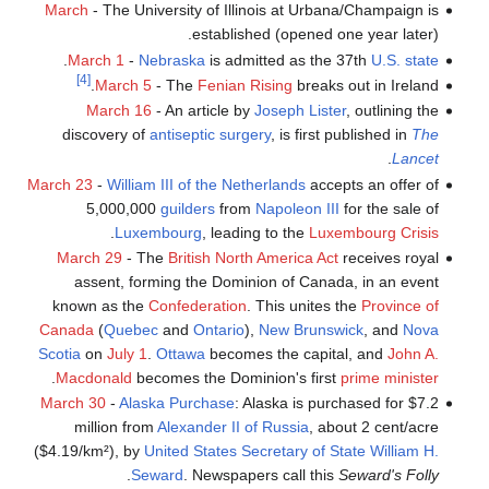
March
- The University of Illinois at Urbana/Champaign is
established (opened one year later).
.
March 1
-
Nebraska
is admitted as the 37th
U.S. state
[4]
March 5
- The
Fenian Rising
breaks out in Ireland.
March 16
- An article by
Joseph Lister
, outlining the
discovery of
antiseptic
surgery
, is first published in
The
.
Lancet
March 23
-
William III of the Netherlands
accepts an offer of
5,000,000
guilders
from
Napoleon III
for the sale of
.
Luxembourg
, leading to the
Luxembourg Crisis
March 29
- The
British North America Act
receives royal
assent, forming the Dominion of Canada, in an event
known as the
Confederation
. This unites the
Province of
Canada
(
Quebec
and
Ontario
),
New Brunswick
, and
Nova
Scotia
on
July 1
.
Ottawa
becomes the capital, and
John A.
.
Macdonald
becomes the Dominion's first
prime minister
March 30
-
Alaska Purchase
: Alaska is purchased for $7.2
million from
Alexander II of Russia
, about 2 cent/acre
($4.19/km²), by
United States Secretary of State
William H.
.
Seward
. Newspapers call this
Seward's Folly