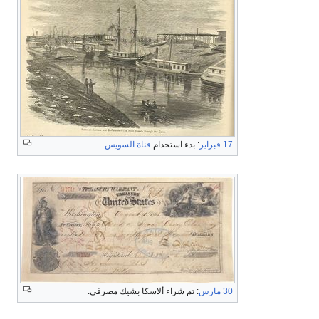
17 فبراير
: بدء استخدام
قناة السويس
.
30 مارس
: تم شراء ألاسكا بشيك مصرفي.