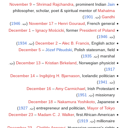
November 9
–
Shrimad Rajchandra
, prominent Indian
Jain
philosopher, scholar, poet & spiritual mentor of
Mahatma
Gandhi
(ت.
1901
)
, French general (ت.
Henri Gouraud
–
November 17
1946
)
December 1
–
Ignacy Mościcki
, former
President of Poland
(ت.
1946
)
, English actor (ت.
Alec B. Francis
–
December 2
1934
)
December 5
–
Józef Piłsudski
, Polish statesman, field
marshal (ت.
1935
)
, Norwegian physicist (ت.
Kristian Birkeland
–
December 13
)
1917
December 14
–
Ingibjörg H. Bjarnason
, Icelandic politician
(ت.
1941
)
December 16
–
Amy Carmichael
, Irish Protestant
missionary (ت.
1951
)
December 18
–
Nakamura Yoshikoto
, Japanese
Mayor of Tokyo
entrepreneur and politician,
(ت.
1927
)
December 23
–
Madam C. J. Walker
, first African-American
millionaire (ت.
1919
)
December 23
–
Clotilde Apponyi
, Hungarian women's rights