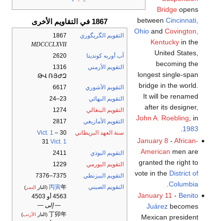
Bridge
opens
between
Cincinnati,
1867 في التقاويم الأخرى
Ohio
and
Covington,
التقويم الگريگوري
1867
Kentucky
in the
MDCCCLXVII
United States,
آب أوربه كونديتا
2620
becoming the
التقويم الأرمني
1316
longest single-span
ԹՎ ՌՅԺԶ
bridge in the world.
التقويم الآشوري
6617
It will be renamed
التقويم البهائي
23–24
after its designer,
التقويم البنغالي
1274
John A. Roebling
, in
التقويم الأمازيغي
2817
.
1983
سنة العهد البريطاني
30
–
Vict. 1
January 8
-
African-
31
Vict. 1
American
men are
التقويم البوذي
2411
granted the right to
التقويم البورمي
1229
vote in the
District of
التقويم البيزنطي
7375–7376
.
Columbia
التقويم الصيني
年
丙寅
(النار
النمر
)
January 11
-
Benito
4563 أو 4503
— إلى —
Juárez
becomes
丁卯年
(النار
الأرنب
)
Mexican president