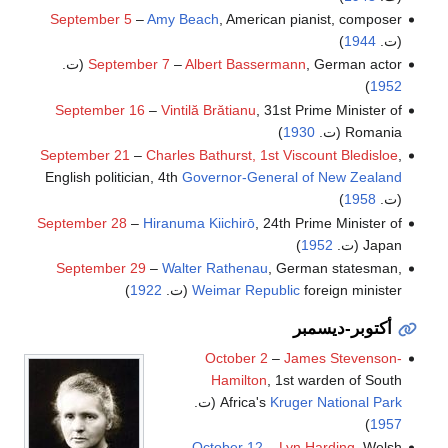
September 5
–
Amy Beach
, American pianist, composer
(ت.
1944
)
, German actor (ت.
Albert Bassermann
–
September 7
)
1952
September 16
–
Vintilă Brătianu
, 31st Prime Minister of
Romania (ت.
1930
)
September 21
–
Charles Bathurst, 1st Viscount Bledisloe
,
English politician, 4th
Governor-General of New Zealand
(ت.
1958
)
September 28
–
Hiranuma Kiichirō
, 24th Prime Minister of
Japan (ت.
1952
)
September 29
–
Walter Rathenau
, German statesman,
foreign minister (ت.
Weimar Republic
1922
)
أكتوبر-ديسمبر
October 2
–
James Stevenson-
Hamilton
, 1st warden of South
Kruger National Park
Africa's
(ت.
)
1957
October 12
–
Lyn Harding
, Welsh