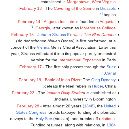
.
established in
Morgantown, West Virginia
February 13
- The
Covering of the Senne
in
Brussels
[2]
begins.
February 14
-
Augusta Institute
is founded in
Augusta,
[3]
.
Georgia
, later known as
Morehouse College
February 15
-
Johann Strauss II
's
waltz
The Blue Danube
(
An der schönen blauen Donau
) is first performed, at a
concert of the
Vienna
Men's Choral Association. Later this
year, Strauss will adapt it into its popular purely orchestral
version for the
International Exposition
in Paris.
February 17
- The first ship passes through the
Suez
.
Canal
February 19
-
Battle of Inlon River
: The
Qing Dynasty
defeats the Nien rebels in
Hubei
, China.
February 22
- The
Indiana Daily Student
is established at
Indiana University in Bloomington.
February 28
- After almost 20 years (
1848
), the
United
States Congress
forbids taxpayer funding of diplomatic
envoys to the
Holy See
(Vatican), and breaks off
relations
.
.
Funding resumes, along with relations, in
1984