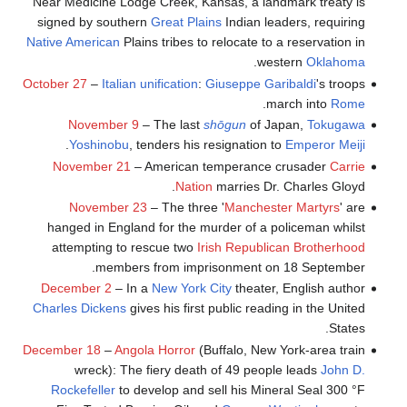
Near Medicine Lodge Creek, Kansas, a landmark treaty is
signed by southern
Great Plains
Indian leaders, requiring
Native American
Plains tribes to relocate to a reservation in
.
western
Oklahoma
October 27
–
Italian unification
:
Giuseppe Garibaldi
's troops
.
march into
Rome
November 9
– The last
shōgun
of Japan,
Tokugawa
.
Yoshinobu
, tenders his resignation to
Emperor Meiji
November 21
– American temperance crusader
Carrie
Nation
marries Dr. Charles Gloyd.
November 23
– The three '
Manchester Martyrs
' are
hanged in England for the murder of a policeman whilst
attempting to rescue two
Irish Republican Brotherhood
members from imprisonment on 18 September.
December 2
– In a
New York City
theater, English author
Charles Dickens
gives his first public reading in the United
States.
December 18
–
Angola Horror
(Buffalo, New York-area train
wreck): The fiery death of 49 people leads
John D.
Rockefeller
to develop and sell his Mineral Seal 300 °F