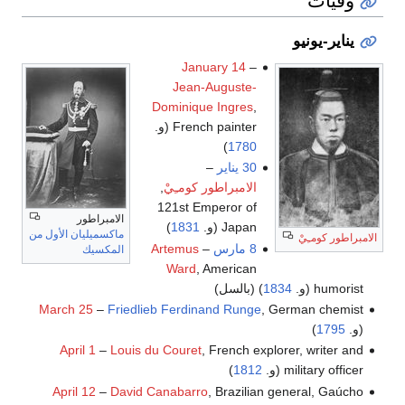
وفيات
يناير-يونيو
January 14
–
Jean-Auguste-
Dominique Ingres
,
French painter (و.
)
1780
30 يناير
–
الامبراطور كومـِيْ
,
121st Emperor of
الامبراطور
Japan (و.
1831
)
ماكسميليان الأول من
الامبراطور كومـِيْ
8 مارس
–
Artemus
المكسيك
Ward
, American
humorist (و.
1834
) (بالسل)
March 25
–
Friedlieb Ferdinand Runge
, German chemist
(و.
1795
)
April 1
–
Louis du Couret
, French explorer, writer and
military officer (و.
1812
)
April 12
–
David Canabarro
, Brazilian general, Gaúcho