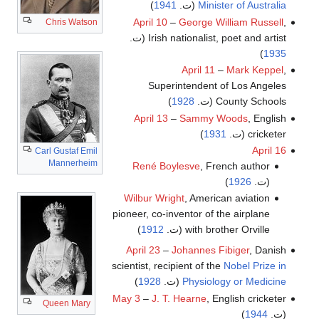
Minister of Australia
(ت.
1941
)
April 10
–
George William Russell
,
Chris Watson
Irish nationalist, poet and artist (ت.
)
1935
April 11
–
Mark Keppel
,
Superintendent of Los Angeles
County Schools (ت.
1928
)
April 13
–
Sammy Woods
, English
cricketer (ت.
1931
)
April 16
Carl Gustaf Emil
Mannerheim
René Boylesve
, French author
(ت.
1926
)
Wilbur Wright
, American aviation
pioneer, co-inventor of the airplane
with brother Orville (ت.
1912
)
April 23
–
Johannes Fibiger
, Danish
scientist, recipient of the
Nobel Prize in
Physiology or Medicine
(ت.
1928
)
May 3
–
J. T. Hearne
, English cricketer
Queen Mary
(ت.
1944
)