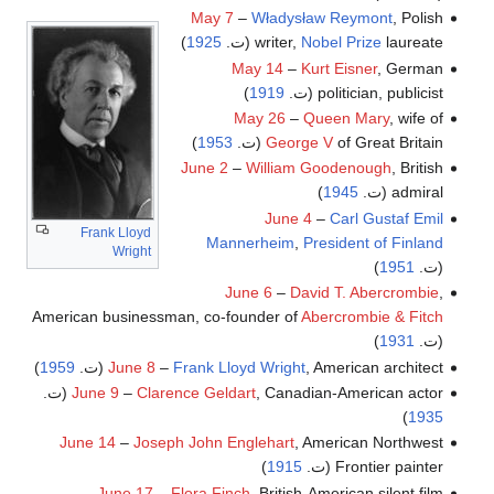
May 7
–
Władysław Reymont
, Polish
laureate (ت.
Nobel Prize
writer,
1925
)
May 14
–
Kurt Eisner
, German
politician, publicist (ت.
1919
)
May 26
–
Queen Mary
, wife of
of Great Britain (ت.
George V
1953
)
June 2
–
William Goodenough
, British
admiral (ت.
1945
)
June 4
–
Carl Gustaf Emil
Frank Lloyd
Mannerheim
,
President of Finland
Wright
(ت.
1951
)
June 6
–
David T. Abercrombie
,
American businessman, co-founder of
Abercrombie & Fitch
(ت.
1931
)
, American architect (ت.
Frank Lloyd Wright
–
June 8
1959
)
, Canadian-American actor (ت.
Clarence Geldart
–
June 9
)
1935
June 14
–
Joseph John Englehart
, American Northwest
Frontier painter (ت.
1915
)
June 17
–
Flora Finch
, British-American silent film