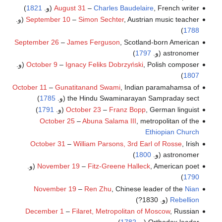
, French writer (و.
Charles Baudelaire
–
August 31
1821
)
, Austrian music teacher (و.
Simon Sechter
–
September 10
)
1788
September 26
–
James Ferguson
, Scotland-born American
astronomer (و.
1797
)
, Polish composer (و.
Ignacy Feliks Dobrzyński
–
October 9
)
1807
October 11
–
Gunatitanand Swami
, Indian paramahamsa of
the Hindu Swaminarayan Sampraday sect (و.
1785
)
, German linguist (و.
Franz Bopp
–
October 23
1791
)
October 25
–
Abuna Salama III
, metropolitan of the
Ethiopian Church
October 31
–
William Parsons, 3rd Earl of Rosse
, Irish
astronomer (و.
1800
)
, American poet (و.
Fitz-Greene Halleck
–
November 19
)
1790
November 19
–
Ren Zhu
, Chinese leader of the
Nian
Rebellion
(و. 1830?)
December 1
–
Filaret, Metropolitan of Moscow
, Russian
Orthodox leader (و.
1782
)