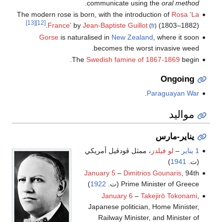
.
communicate using the
oral method
The modern rose is born, with the introduction of
Rosa 'La
[13]
[12]
France'
by
Jean-Baptiste Guillot
(1803–1882).
(
fr
)
Gorse
is naturalised in
New Zealand
, where it soon
becomes the worst invasive weed.
The
Swedish famine of 1867-1869
begin.
Ongoing
.
Paraguayan War
مواليد
يناير-مارس
1 يناير
–
لو فيلدز
، ممثل ڤودڤيل أمريكي
(ت.
1941
)
January 5
–
Dimitrios Gounaris
, 94th
Prime Minister of Greece (ت.
1922
)
January 6
–
Takejirō Tokonami
,
Japanese politician, Home Minister,
Railway Minister, and Minister of