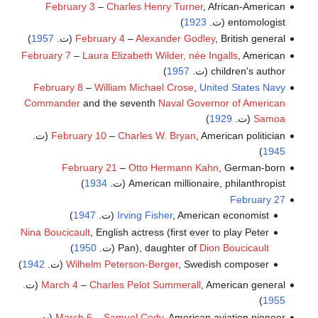
February 3
–
Charles Henry Turner
, African-American
entomologist (ت.
1923
)
, British general (ت.
Alexander Godley
–
February 4
1957
)
February 7
–
Laura Elizabeth Wilder, née Ingalls
, American
children's author (ت.
1957
)
February 8
–
William Michael Crose
,
United States Navy
Commander
and the seventh
Naval Governor of American
Samoa
(ت.
1929
)
, American politician (ت.
Charles W. Bryan
–
February 10
)
1945
February 21
–
Otto Hermann Kahn
, German-born
American millionaire, philanthropist (ت.
1934
)
February 27
, American economist (ت.
Irving Fisher
1947
)
Nina Boucicault
, English actress (first ever to play Peter
Dion Boucicault
Pan), daughter of
(ت.
1950
)
, Swedish composer (ت.
Wilhelm Peterson-Berger
1942
)
, American general (ت.
Charles Pelot Summerall
–
March 4
)
1955
, American aviation pioneer (ت.
Samuel Cody
–
March 6