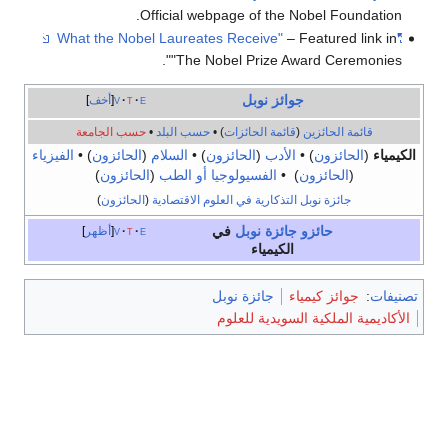
Official webpage of the Nobel Foundation.
– Featured link in
"What the Nobel Laureates Receive"
"The Nobel Prize Award Ceremonies".
جوائز نوبل
e
t
v
أخف
قائمة الحائزين
(
قائمة الحائزات
) •
حسب البلد
•
حسب الجامعة
الكيمياء
(
الحائزون
) •
الأدب
(
الحائزون
) •
السلام
(
الحائزون
) •
الفيزياء
(
الحائزون
) •
الفسيولوجيا أو الطب
(
الحائزون
)
جائزة نوبل التذكارية في العلوم الاقتصادية
(
الحائزون
)
حائزو جائزة نوبل
في
e
t
v
أظهر
الكيمياء
تصنيفات
:
جوائز كيمياء
جائزة نوبل
الأكاديمية الملكية السويدية للعلوم