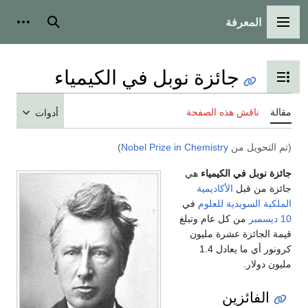
المعرفة
القائمة الرئيسية
بحث
أدوات
جائزة نوبل في الكيمياء
تبديل عرض جدول المحتويات
مقالة
ناقش هذه الصفحة
أدوات
(تم التحويل من
Nobel Prize in Chemistry
)
جائزة نوبل في الكيمياء
هي
جائزة من قبل
الأكاديمية
الملكية السويدية للعلوم
في
10 ديسمبر
من كل عام وتبلغ
قيمة الجائزة عشرة مليون
كرونور أي ما يعادل 1.4
مليون دولار.
الفائزين