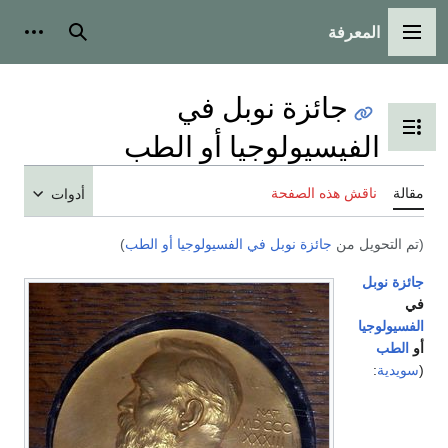
المعرفة
القائمة الرئيسية
بحث
أدوات
جائزة نوبل في
تبديل عرض جدول المحتويات
الفيسيولوجيا أو الطب
مقالة
ناقش هذه الصفحة
أدوات
(تم التحويل من
جائزة نوبل في الفسيولوجيا أو الطب
)
جائزة نوبل
في
الفسيولوجيا
أو
الطب
(
سويدية
: