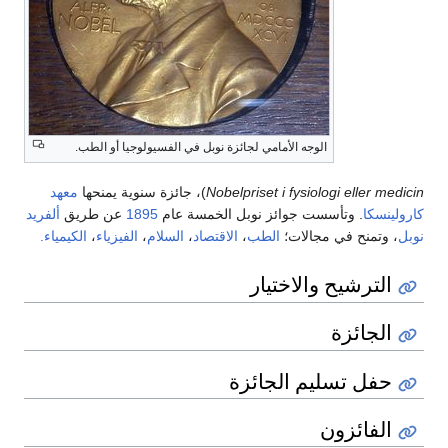
الوجه الأمامي لجائزة نوبل في الفسيولوجيا أو الطب.
Nobelpriset i fysiologi eller medicin
)، جائزة سنوية يمنحها
معهد
كارولينسكا
. وتأسست جوائز نوبل الخمسة عام
1895
عن طريق
ألفريد
نوبل
، وتمنح في مجالات؛
الطب
،
الاقتصاد
،
السلام
،
الفيزياء
،
الكيمياء.
الترشيح والاختيار
الجائزة
حفل تسليم الجائزة
الفائزون