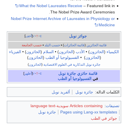
What the Nobel Laureates Receive
– Featured link in
The Nobel Prize Award Ceremonies.
Nobel Prize Internet Archive of Laureates in Physiology or
Medicine
جوائز نوبل
e
t
v
أخف
قائمة الحائزين
(
قائمة الحائزات
) •
حسب البلد
•
حسب الجامعة
الكيمياء
(
الحائزون
) •
الأدب
(
الحائزون
) •
السلام
(
الحائزون
) •
الفيزياء
(
الحائزون
) •
الفسيولوجيا أو الطب
(
الحائزون
)
جائزة نوبل التذكارية في العلوم الاقتصادية
(
الحائزون
)
قائمة حائزي
جائزة نوبل
e
t
v
أظهر
في
الفسيولوجيا أو الطب
الكلمات الدالة:
جائزة نوبل
ألفريد نوبل
تصنيفات
:
Articles containing سويدية-language text
Pages using Lang-xx templates
جائزة نوبل
جوائز في الطب