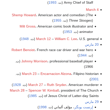
Army Chief of Staff (ت.
1993
)
March 4
Shemp Howard
، American actor and comedian (
The
) (ت.
Three Stooges
1955
)
Milt Gross
، American comic book illustrator and
animator (ت.
1953
)
، U.S. general (ت.
William C. Lee
–
March 12
1948
)
20 مارس
Robert Benoist
، French race car driver and war hero
(ت.
1944
)
Johnny Morrison
، professional baseball player (ت.
1966)
، Filipino historian (ت.
Encarnacion Alzona
–
March 23
)
2001
، American murderer (ت.
Ruth Snyder
–
March 27
1928
)
March 28
–
Spencer W. Kimball
، president of The Church
of Jesus Christ of Latter-day Saints (ت.
1985
)
29 مارس
إرنست يونگر
، مؤلف ألماني (ت.
1998
)