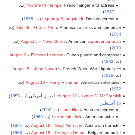
، French singer and actress (ت.
Yvonne Printemps
)
1977
، Danish actress (ت.
Ingeborg Spangsfeldt
1968
)
، American actress and comedian (ت.
Gracie Allen
–
July 26
)
1964
supercentenarian
، American
Neva Morris
–
August 3
(ت.
)
2010
August 6
–
Ernesto Lecuona
، Cuban pianist and composer
(ت.
1963
)
August 8
–
Jean Navarre
، French World War I fighter ace
(ت.
1919
)
، American entertainer (ت.
Harry Richman
–
August 10
)
1972
Lynde D. McCormick
–
August 12
، أميرال أمريكي (ت.
1956
)
16 أغسطس
، Austrian actress (ت.
Liane Haid
2000
)
، American actor (ت.
Lucien Littlefield
1960
)
، Australian barrister (ت.
Sibyl Morrison
–
August 18
1961
)
، Belgian footballer (ت.
François Demol
–
August 19
1966
)