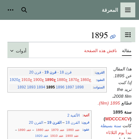
المعرفة
القائمة الرئيسية
بحث
أدوات
1895
تبديل عرض جدول المحتويات
مقالة
ناقش هذه الصفحة
أدوات
هذا المقال
قرن 18
·
قرن 19
·
قرن 20
القرون
:
عن 1895.
ع1860
ع1870
ع1880
ع1890
ع1900
ع1910
ع1920
العقود
:
إذا كنت
1892
1893
1894
1895
1896
1897
1898
السنوات
:
تريد the
2008 film،
فطالع
1895 (film)
.
سنة 1895
الألفية 2
ألفية
:
)
MDCCCXCV
(
القرن 18
–
القرن 19
–
القرن 20
قرون
:
كانت
سنة بسيطة
عقود
:
عقد 1860
عقد 1870
عقد 1880
–
عقد 1890
–
تبدأ يوم الثلاثاء
عقد 1900
عقد 1910
عقد 1920