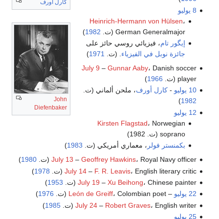
كارل أورف
8 يوليو
Heinrich-Hermann von Hülsen
،
German Generalmajor (ت.
1982
)
إيگور تام
، فيزيائي روسي حائز على
جائزة نوبل في الفيزياء
. (ت.
1971
)
July 9
–
Gunnar Aaby
، Danish soccer
player (ت.
1966
)
10 يوليو
-
كارل أورف
، ملحن ألماني (ت.
John
)
1982
Diefenbaker
12 يوليو
Kirsten Flagstad
، Norwegian
soprano (ت. 1982)
بكمنستر فولر
، معماري أمريكي (ت.
1983
)
، Royal Navy officer (ت.
Geoffrey Hawkins
–
July 13
1980
)
، English literary critic (ت.
F. R. Leavis
–
July 14
1978
)
، Chinese painter (ت.
Xu Beihong
–
July 19
1953
)
22 يوليو
–
، Colombian poet (ت.
León de Greiff
1976
)
، English writer (ت.
Robert Graves
–
July 24
1985
)
25 يوليو