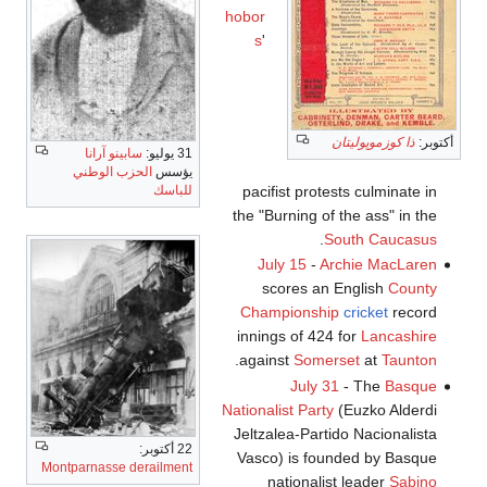
hobor
s
'
أكتوبر:
ذا كوزموپوليتان
31 يوليو:
سابينو آرانا
يؤسس
الحزب الوطني
للباسك
pacifist protests culminate in
the "Burning of the ass" in the
.
South Caucasus
July 15
-
Archie MacLaren
scores an English
County
Championship
cricket
record
innings of 424 for
Lancashire
.
against
Somerset
at
Taunton
July 31
- The
Basque
Nationalist Party
(Euzko Alderdi
Jeltzalea-Partido Nacionalista
22 أكتوبر:
Vasco) is founded by Basque
Montparnasse derailment
nationalist leader
Sabino