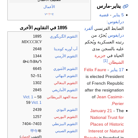
يناير-مارس
الأعمال
v
t
e
5 يناير
-
قضية
درايفوس
:
1895 في التقاويم الأخرى
الضابط الفرنسي
ألفرد
درايفوس
يُجرّد من
التقويم الگريگوري
1895
رتبته العسكرية ويُحكم
MDCCCXCV
عليه بالسجن مدى
آب أوربه كونديتا
2648
الحياة في
جزيرة
التقويم الأرمني
1344
[1]
ԹՎ ՌՅԽԴ
الشيطان
.
التقويم الآشوري
6645
17 يناير
-
Félix Faure
التقويم البهائي
51–52
is elected President
of French Republic
التقويم البنغالي
1302
after the resignation
التقويم الأمازيغي
2845
of
Jean Casimir-
سنة العهد البريطاني
58
–
Vict. 1
59
Vict. 1
.
Perier
التقويم البوذي
2439
January 21
- The
التقويم البورمي
1257
National Trust for
Places of Historic
التقويم البيزنطي
7403–7404
Interest or Natural
التقويم الصيني
年
甲午
(الخشب
الحصان
)
Beauty
is founded in