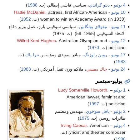
4 يونيو
-
دينو گراندي
، سياسي فاشي إيطالي (ت.
1988
)
10 يونيو
-
، actress, first African-American
Hattie McDaniel
woman to win an Academy Award (in 1939) (ت.
1952
)
11 يونيو
-
نيقولاي بولگانين
، سياسي سوڤيتي بارز، عمل وزير دفاع
الاتحاد السوڤيتي (1955–58). (ت. 1975)
12 يونيو
-
، Australian Olympian and
Wilfrid Kent Hughes
politician (ت.
1970
)
17 يونيو
-
روبن راوزنگ
، مبادر سويدي ومؤسس
تترا پاك
(ت.
)
1983
24 يونيو
-
جاك دمسي
، ملاكم وزن ثقيل أمريكي (ت.
1983
)
يوليو-سبتمبر
1 يوليو
–
،
Lucy Somerville Howorth
American lawyer, feminist and
politician (ت.
1997
)
2 يوليو
-
پاڤل سوخوي
، مهندس ومصمم
طائرات روسي (ت.
1975
)
4 يوليو
–
، American
Irving Caesar
lyricist and theater composer (ت.
)
1996