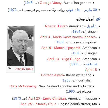
، Australian general (ت.
George Vasey
1945
)
30 مارس
-
جان جونو
، روائي وكاتب سيناريو فرنسي. (ت.
1970
)
أبريل-يونيو
1 أبريل
-
، American
Alberta Hunter
singer (ت.
1984
)
April 3
-
Mario Castelnuovo-Tedesco
،
Italian composer (ت.
1968
)
April 9
-
Mance Lipscomb
، American
singer (ت.
1976
)
April 13
-
Olga Rudge
، American
violinist
(ت.
1996
)
Stanley Rous
April 15
Corrado Alvaro
، Italian writer and
journalist (ت.
1968
)
Clark McConachy
، New Zealand snooker and billiards
player (ت.
1980
)
، American musician (ت.
Emile Christian
-
April 20
1973
)
April 25
–
Stanley Rous
، English administrator, 6th