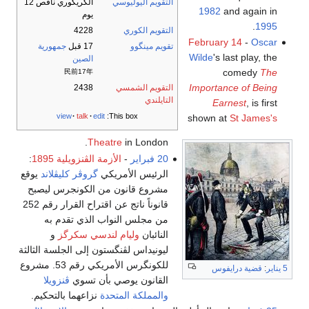
التقويم اليوليوسي
الگريگوري ناقص 12
1982
and again in
يوم
.
1995
التقويم الكوري
4228
February 14
-
Oscar
تقويم مينگوو
17 قبل
جمهورية
Wilde
's last play, the
الصين
comedy
The
民前17年
Importance of Being
التقويم الشمسي
2438
التايلندي
Earnest
, is first
view
talk
edit
This box:
shown at
St James's
Theatre
in London.
20 فبراير
-
الأزمة الڤنزويلية 1895
:
الرئيس الأمريكي
گروڤر كليڤلاند
يوقع
مشروع قانون من الكونجرس ليصبح
قانوناً ناتج عن اقتراح القرار رقم 252
من مجلس النواب الذي تقدم به
النائبان
وليام لندسي سكرگز
و
ليونيداس لڤنگستون إلى الجلسة الثالثة
للكونگرس الأمريكي رقم 53. مشروع
5 يناير
:
قضية درايفوس
القانون يوصي بأن تسوي
ڤنزويلا
والمملكة المتحدة
نزاعهما بالتحكيم.