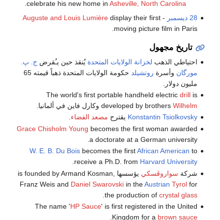
.
celebrate his new home in
Asheville, North Carolina
28 ديسمبر
-
display their first
Auguste and Louis Lumière
moving picture film in Paris.
تاريخ مجهول
احتياطي الذهب
لخزانة الولايات المتحدة
يُنقذ حين يـُقرض
ج. پ.
مورگان
وأسرة
روتشيلد
حكومة الولايات المتحدة ذهباً قيمته 65
مليون دولار.
The world's first portable handheld electric
drill
is
Wilhelm
developed by brothers
وكارل فاين في ألمانيا.
Konstantin Tsiolkovsky
يقترح
مصعد الفضاء
.
Grace Chisholm Young
becomes the first woman awarded
a doctorate at a German university.
W. E. B. Du Bois
becomes the first
African American
to
.
receive a Ph.D. from
Harvard University
شركة
سواروڤسكي
يؤسسها is founded by Armand Kosman,
Franz Weis and
Daniel Swarovski
in the
Austrian
Tyrol
for
.
the production of
crystal glass
The name '
HP Sauce
' is first registered in the United
.
Kingdom for a
brown sauce