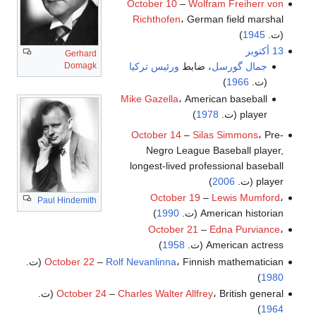
October 10
–
Wolfram Freiherr von
Richthofen
، German field marshal
(ت.
1945
)
13 أكتوبر
Gerhard
جمال گورسل
، ضابط
ورئيس تركيا
Domagk
(ت.
1966
)
Mike Gazella
، American baseball
player (ت.
1978
)
October 14
–
Silas Simmons
، Pre-
Negro League Baseball player,
longest-lived professional baseball
player (ت.
2006
)
October 19
–
Lewis Mumford
،
Paul Hindemith
American historian (ت.
1990
)
October 21
–
Edna Purviance
،
American actress (ت.
1958
)
، Finnish mathematician (ت.
Rolf Nevanlinna
–
October 22
)
1980
، British general (ت.
Charles Walter Allfrey
–
October 24
)
1964