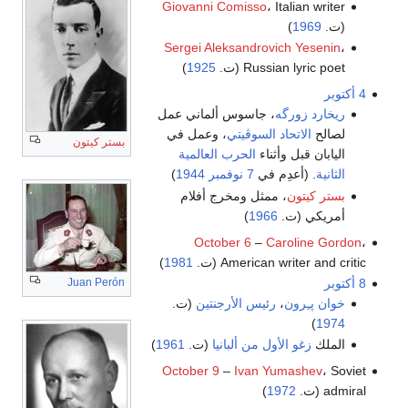
Giovanni Comisso
، Italian writer
(ت.
1969
)
Sergei Aleksandrovich Yesenin
،
Russian lyric poet (ت.
1925
)
4 أكتوبر
ريخارد زورگه
، جاسوس ألماني عمل
لصالح
الاتحاد السوڤيتي
، وعمل في
بستر كيتون
اليابان قبل وأثناء
الحرب العالمية
الثانية
. (أعدِم في
7 نوفمبر
1944
)
بستر كيتون
، ممثل ومخرج أفلام
أمريكي (ت.
1966
)
October 6
–
Caroline Gordon
،
American writer and critic (ت.
1981
)
8 أكتوبر
Juan Perón
خوان پـِرون
،
رئيس الأرجنتين
(ت.
)
1974
الملك
زغو الأول من ألبانيا
(ت.
1961
)
October 9
–
Ivan Yumashev
، Soviet
admiral (ت.
1972
)