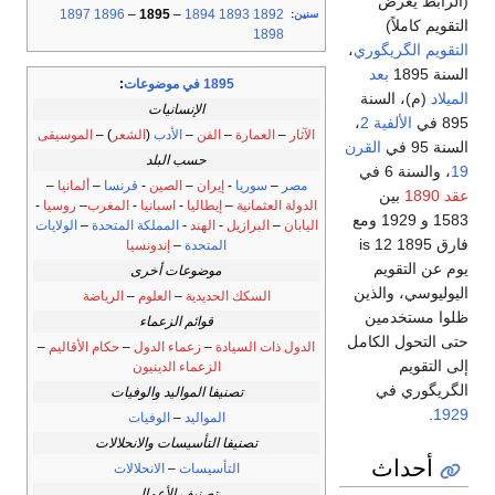
(الرابط يعرض
1897
1896
–
1895
–
1894
1893
1892
سنين
:
التقويم كاملاً)
1898
التقويم الگريگوري
،
السنة 1895
بعد
1895 في موضوعات
:
الميلاد
(م)، السنة
الإنسانيات
895 في
الألفية 2
،
الآثار
–
العمارة
–
الفن
–
الأدب
(
الشعر
) –
الموسيقى
السنة 95 في
القرن
حسب البلد
19
، والسنة 6 في
مصر
–
سوريا
-
إيران
–
الصين
-
فرنسا
–
ألمانيا
–
عقد 1890
بين
الدولة العثمانية
–
إيطاليا
-
اسبانيا
-
المغرب
–
روسيا
-
1583 و 1929 ومع
اليابان
–
البرازيل
-
الهند
-
المملكة المتحدة
–
الولايات
فارق 1895 is 12
المتحدة
–
إندونسيا
يوم عن التقويم
موضوعات أخرى
اليوليوسي، والذين
السكك الحديدية
–
العلوم
–
الرياضة
ظلوا مستخدمين
قوائم الزعماء
حتى التحول الكامل
الدول ذات السيادة
–
زعماء الدول
–
حكام الأقاليم
–
إلى التقويم
الزعماء الدينيون
الگريگوري في
تصنيفا المواليد والوفيات
.
1929
المواليد
–
الوفيات
تصنيفا التأسيسات والانحلالات
أحداث
التأسيسات
–
الانحلالات
تصنيف الأعمال