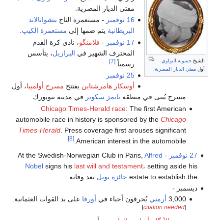
مفتي الديار المصرية.
16 نوفمبر
- مستعمرة التاج
بتشوانالاند
البريطانية
يتم ضمها إلى
مستعمرة الكيپ
.
17 نوفمبر
-
فلامنگو
، نادي كرة القدم
المحترف الشهير في
البرازيل
، يتأسس
الشيخ
حسونة النواوي
[7]
رسمياً.
أول
مفتي الديار المصرية
.
25 نوفمبر
أوسكار هامرشتاين
يفتتح
مسرح أولمپيا
، أول
مسرح يُبنى في منطقة
تايمز سكوير
في مدينة نيويورك.
Chicago Times-Herald race
: The first American
automobile race in history is sponsored by the
Chicago
Times-Herald
. Press coverage first arouses significant
[8]
American interest in the automobile.
27 نوفمبر
- At the Swedish-Norwegian Club in Paris,
Alfred
Nobel
signs his
last will and testament
، setting aside his
estate to establish the
جائزة نوبل
بعد وفاته.
ديسمبر -
3,000
أرمني
يُحرقون أحياء في
أورفا
على يد القوات العثمانية.
]
citation needed
[
.