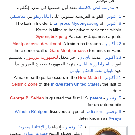
في نوفمبر.
مدرسة لندن للاقتصاد
تعقد أول حصصها في لندن، إنگلترة.
1 أكتوبر
- القوات الفرنسية تستولي على
أنتاناناريڤو
في
مدغشقر
.
8 أكتوبر
- The Eulmi Incident:
of
Empress Myeongseong
Korea is killed at her private residence within
Gyeongbokgung
Palace by Japanese agents.
22 أكتوبر
-
: A train runs through
Montparnasse derailment
the exterior wall of
Gare Montparnasse
terminus in Paris.
23 أكتوبر
- مدينة
تاي‌نان
، آخر معقل
لـجمهورية فورموزا
، تستسلم
لقوات
امبراطورية اليابان
، منهية الجمهورية قصيرة العمر وليبدأ
عهد
تايوان تحت الحكم الياباني
.
31 أكتوبر
- A major earthquake occurs in the
New Madrid
Seismic Zone
of the
midwestern United States
، the last to
date.
5 نوفمبر
-
patent
is granted the first U.S.
George B. Selden
for an automobile.
8 نوفمبر
-
radiation
discovers a type of
Wilhelm Röntgen
.
later known as
X-rays
12 نوفمبر
- إنشاء
دار الإفتاء المصرية
وتولي فضيلة الشيخ
حسونة النواوي
منصب