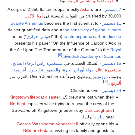
حرب الأنگلو-أشانتي الرابعة
تبدأ.
7 ديسمبر
- A corps of 2,350 Italian troops, mostly
، are
Askari
crushed by 30,000 من القوات الحبشية في
أمبا ألاگي
.
11 ديسمبر
-
becomes the first scientist to
Svante Arrhenius
deliver quantified data about
the sensitivity of global climate
to atmospheric carbon dioxide
(the "
احتباس حراري
") as he
presents his paper "On the Influence of Carbonic Acid in
the Air Upon The Temperature of the Ground" to the
Royal
[9]
.
Swedish Academy of Sciences
15 ديسمبر
- السكك الحديدية في
مستعمرة رأس الرجاء الصالح
،
مستعمرة ناتال
،
دولة أورانج الحرة
،
والجمهورية الجنوب أفريقية
وجنوب
موزمبيق
يرتبطون جميعاً عند Union Junction بالقرب من
[10]
ألبرتون
.
24 ديسمبر
- Christmas Eve:
Kingstown lifeboat disaster
: 15 crew are lost when their
life-boat
capsizes while trying to rescue the crew of the
SS
Palme
off Kingstown (modern-day
Dún Laoghaire
)
near
دبلن
، أيرلندا.
George Washington Vanderbilt II
officially opens his
Biltmore Estate
، inviting his family and guests to