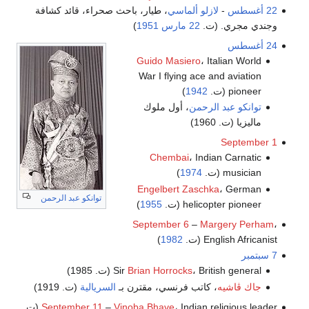
22 أغسطس
-
لازلو ألماسي
، طيار، باحث صحراء، قائد كشافة
وجندي مجري. (ت.
22 مارس
1951
)
24 أغسطس
Guido Masiero
، Italian World
War I flying ace and aviation
pioneer (ت.
1942
)
توانكو عبد الرحمن
، أول ملوك
ماليزيا (ت. 1960)
September 1
Chembai
، Indian Carnatic
musician (ت.
1974
)
Engelbert Zaschka
، German
توانكو عبد الرحمن
helicopter pioneer (ت.
1955
)
September 6
–
Margery Perham
،
English Africanist (ت.
1982
)
7 سبتمبر
، British general (ت. 1985)
Brian Horrocks
Sir
جاك ڤاشيه
، كاتب فرنسي، مقترن بـ
السريالية
(ت. 1919)
Vinoba Bhave
–
September 11
، Indian religious leader (ت.