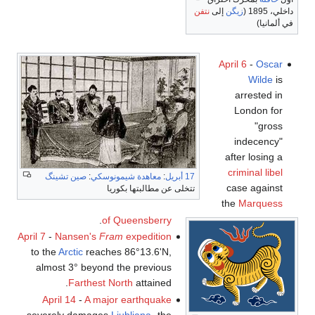
داخلي، 1895 (
زيگن
إلى
نتفن
في ألمانيا)
أبريل-
يونيو
April 6
-
Oscar
Wilde
is
arrested in
London for
"gross
indecency"
after losing a
criminal libel
17 أبريل
:
معاهدة شيمونوسكي
:
صين تشينگ
case against
تتخلى عن مطالبتها بكوريا
the
Marquess
.
of Queensberry
April 7
-
Nansen's
Fram
expedition
to the
Arctic
reaches 86°13.6'N,
almost 3° beyond the previous
Farthest North
attained.
April 14
-
A major earthquake
severely damages
Ljubljana
، the