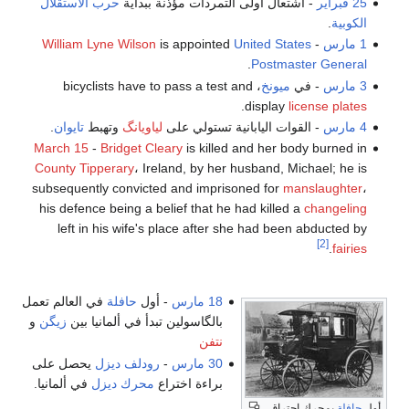
25 فبراير
- اشتعال أولى التمردات مؤذنة ببداية
حرب الاستقلال
الكوبية
.
1 مارس
-
United States
is appointed
William Lyne Wilson
.
Postmaster General
3 مارس
- في
ميونخ
، bicyclists have to pass a test and
.
display
license plates
4 مارس
- القوات اليابانية تستولي على
لياويانگ
وتهبط
تايوان
.
March 15
-
Bridget Cleary
is killed and her body burned in
County Tipperary
، Ireland, by her husband, Michael; he is
subsequently convicted and imprisoned for
manslaughter
،
his defence being a belief that he had killed a
changeling
left in his wife's place after she had been abducted by
[2]
.
fairies
18 مارس
- أول
حافلة
في العالم تعمل
بالگاسولين تبدأ في ألمانيا بين
زيگن
و
نتفن
30 مارس
-
رودلف ديزل
يحصل على
براءة اختراع
محرك ديزل
في ألمانيا.
أول
حافلة
بمحرك احتراق