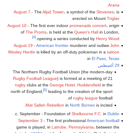
.
Arana
August 7
- The
Aljaž Tower
، a symbol of the
Slovenes
، is
.
erected on Mount
Triglav
August 10
- The first ever indoor
promenade concert
، origin
of
The Proms
، is held at the
Queen's Hall
in London,
[4]
.
opening a series conducted by
Henry Wood
August 19
-
American frontier
murderer and outlaw
John
Wesley Hardin
is killed by an off-duty policeman in a
saloon
.
in
El Paso, Texas
29 أغسطس
The Northern Rugby Football Union (the modern-day
Rugby Football League
) is formed at a meeting of 21
rugby
clubs at the
George Hotel, Huddersfield
in the
[5]
north of England,
leading to the creation of the sport
of
rugby league
football.
Mat Salleh Rebellion
in
North Borneo
is incited.
.
c. September - Foundation of
Shelbourne F.C.
in
Dublin
September 3
- The first professional
American football
game is played, in
Latrobe, Pennsylvania
، between the