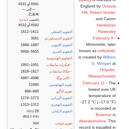
4591 أو 4531
England by
Octavia
— إلى —
Hill
،
Robert Hunter
乙未年
and Canon
(الخشب
الماعز
)
Hardwicke
4592 أو 4532
.
Rawnsley
التقويم القبطي
1611–1612
February 9
-
التقويم الديسكوردي
3061
Mintonette, later
التقويم الإثيوپي
1887–1888
known as
volleyball
،
التقويم العبري
5655–5656
is created by
William
التقاويم الهندوسية
G. Morgan
at
-
ڤيكرام سامڤات
1951–1952
Holyoke,
-
شاكا سامڤات
1817–1818
.
Massachusetts
-
كالي يوگا
4996–4997
February 11
- The
تقويم الهولوسين
11895
lowest ever UK
تقويم الإگبو
895–896
temperature of
التقويم الإيراني
1273–1274
−27.2 °C (−17.0 °F)
التقويم الهجري
1312–1313
is recorded at
التقويم الياباني
28
Meiji
Braemar
in
(明治２８年)
Aberdeenshire
. This
تقويم جوچى
N/A
record is equalled in