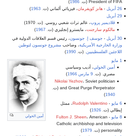
President of FIFA (ت.
1986
)
26 أبريل
-
هانز كوپفرمان
، فيزيائي ألماني (ت.
1963
)
29 أبريل
ڤلاديمير پروپ
، عالم تراث شعبي روسي. (ت. 1970)
مالكوم سارجنت
، مايسترو إنجليزي (ت.
1967
)
30 أبريل
-
جوسف إ. جونسون
، رئيس قسم العلاقات الدولية في
وزارة الخارجية الأمريكية
، وصاحب
مشروع جونسون لتوطين
اللاجئين الفلسطينيين
. (ت.
1990
)
1 مايو
أمين الخولي
، أديب وسياسي
مصري. (ت.
9 مارس
1966
)
Nikolai Yezhov
، Soviet politician
and Great Purge Perpetrator (ت.
)
1940
6 مايو
-
Rudolph Valentino
، ممثل
إيطالي (ت.
1926
)
أمين الخولي
8 مايو
-
، American
Fulton J. Sheen
Catholic archbishop and television
personality (ت.
1979
)