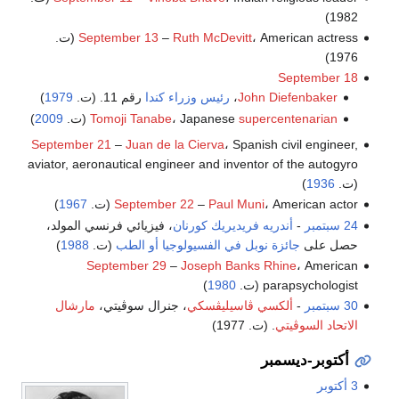
1982)
Ruth McDevitt
–
September 13
، American actress (ت.
1976)
September 18
John Diefenbaker
،
رئيس وزراء كندا
رقم 11. (ت.
1979
)
supercentenarian
، Japanese
Tomoji Tanabe
(ت.
2009
)
September 21
–
Juan de la Cierva
، Spanish civil engineer,
aviator, aeronautical engineer and inventor of the autogyro
(ت.
1936
)
، American actor (ت.
Paul Muni
–
September 22
1967
)
24 سبتمبر
-
أندريه فريديريك كورنان
، فيزيائي فرنسي المولد،
حصل على
جائزة نوبل في الفسيولوجيا أو الطب
(ت.
1988
)
September 29
–
Joseph Banks Rhine
، American
parapsychologist (ت.
1980
)
30 سبتمبر
-
ألكسي ڤاسيليڤسكي
، جنرال سوڤيتي،
مارشال
الاتحاد السوڤيتي
. (ت. 1977)
أكتوبر-ديسمبر
3 أكتوبر