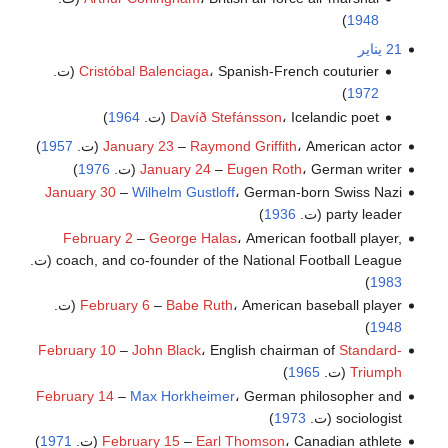
)
1948
21 يناير
، Spanish-French couturier (ت.
Cristóbal Balenciaga
)
1972
، Icelandic poet (ت.
Davíð Stefánsson
1964
)
، American actor (ت.
Raymond Griffith
–
January 23
1957
)
، German writer (ت.
Eugen Roth
–
January 24
1976
)
January 30
–
Wilhelm Gustloff
، German-born Swiss Nazi
party leader (ت.
1936
)
February 2
–
George Halas
، American football player,
coach, and co-founder of the National Football League (ت.
)
1983
، American baseball player (ت.
Babe Ruth
–
February 6
)
1948
February 10
–
John Black
، English chairman of
Standard-
Triumph
(ت.
1965
)
February 14
–
Max Horkheimer
، German philosopher and
sociologist (ت.
1973
)
، Canadian athlete (ت.
Earl Thomson
–
February 15
1971
)