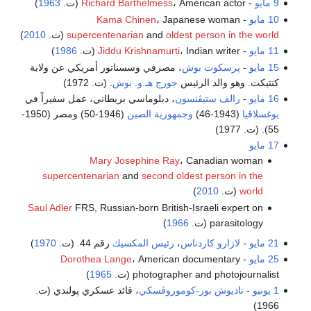
9 مايو
-
، American actor (ت.
Richard Barthelmess
1963
)
10 مايو
-
، Japanese woman
Kama Chinen
oldest person in the world
and
supercentenarian
(ت.
2010
)
11 مايو
-
، Indian writer (ت.
Jiddu Krishnamurti
1986
)
15 مايو
-
پرسكوت بوش
، مصرفي وسسناتور أمريكي عن ولاية
كنتيكت. وهو والد الرئيس
جورج هـ.و. بوش
. (ت. 1972)
16 مايو
-
رالف ستيڤنسون
، دبلوماسي بريطاني، عمل سفيراً في
يوغسلاڤيا
(1943-46)
وجمهورية الصين
(1946-50) ومصر (1950-
55). (ت. 1977)
17 مايو
Mary Josephine Ray
، Canadian woman
supercentenarian
and
second oldest person in the
world
(ت.
2010
)
Saul Adler
FRS, Russian-born British-Israeli expert on
parasitology (ت.
1966
)
21 مايو
-
لازارو كاردناس
،
رئيس المكسيك
رقم 44. (ت.
1970
)
25 مايو
-
، American documentary
Dorothea Lange
photographer and photojournalist (ت.
1965
)
1 يونيو
-
تاديوش بور-كوموروڤسكي
، قائد عسكري پولندي (ت.
1966)