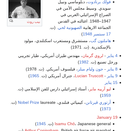
فولك برنادوت
، دبلوماسي ونبيل
سويدي. وسيط مجلس الأمن في
الصراع الإسرائيلي-العربي في
1947–1948. اغتالته في القدس
بيب روث
الجماعة الارهابية
الصهيونية
لحي
. (ت.
17 سبتمبر
1948
)
هاملتون گب
، مستشرق ومستعرب اسكتلندي، مولود
بالإسكندرية. (ت. 1971)
4 يناير
-
لروي گرمان
، مهندس طيران أمريكي، طيار تجريبي
ورجل تصنيع (ت.
1982
)
8 يناير
-
جون وليام ميلر
، فيلسوف أمريكي. (ت. 1978)
9 يناير
-
Lucian Truscott
، جنرال أمريكي (ت.
1965
)
15 يناير
ليو آرييه ماير
، أستاذ إسرائيلي دارس للفن الإسلامي (ت.
)
1959
أرتوري ڤيرتانن
، كيميائي فنلندي،
laureate (ت.
Nobel Prize
)
1973
January 19
، Japanese general (ت.
Isamu Chō
1945
)
، British air force air marshal (ت.
Arthur Coningham