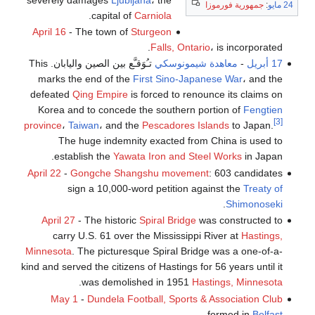
24 مايو
:
جمهورية فورموزا
.
capital of
Carniola
April 16
- The town of
Sturgeon
Falls, Ontario
، is incorporated.
17 أبريل
-
معاهدة شيمونوسكي
تـُوَقـَّع بين الصين واليابان. This
marks the end of the
First Sino-Japanese War
، and the
defeated
Qing Empire
is forced to renounce its claims on
Korea and to concede the southern portion of
Fengtien
[3]
province
،
Taiwan
، and the
Pescadores Islands
to Japan.
The huge indemnity exacted from China is used to
establish the
Yawata Iron and Steel Works
in Japan.
April 22
-
Gongche Shangshu movement
: 603 candidates
sign a 10,000-word petition against the
Treaty of
.
Shimonoseki
April 27
- The historic
Spiral Bridge
was constructed to
carry U.S. 61 over the Mississippi River at
Hastings,
Minnesota
. The picturesque Spiral Bridge was a one-of-a-
kind and served the citizens of Hastings for 56 years until it
.
was demolished in 1951
Hastings, Minnesota
May 1
-
Dundela Football, Sports & Association Club
.
formed in
Belfast