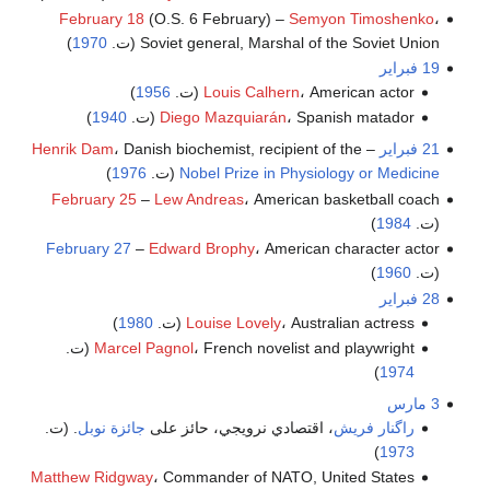
February 18
(O.S. 6 February) –
Semyon Timoshenko
،
Soviet general, Marshal of the Soviet Union (ت.
1970
)
19 فبراير
، American actor (ت.
Louis Calhern
1956
)
، Spanish matador (ت.
Diego Mazquiarán
1940
)
21 فبراير
–
، Danish biochemist, recipient of the
Henrik Dam
Nobel Prize in Physiology or Medicine
(ت.
1976
)
February 25
–
Lew Andreas
، American basketball coach
(ت.
1984
)
February 27
–
Edward Brophy
، American character actor
(ت.
1960
)
28 فبراير
، Australian actress (ت.
Louise Lovely
1980
)
، French novelist and playwright (ت.
Marcel Pagnol
)
1974
3 مارس
راگنار فريش
، اقتصادي نرويجي، حائز على
جائزة نوبل
. (ت.
)
1973
Matthew Ridgway
، Commander of NATO, United States