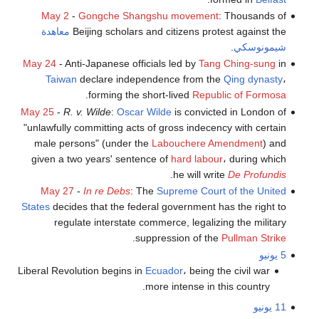
May 2
-
Gongche Shangshu movement
: Thousands of
Beijing scholars and citizens protest against the
معاهدة
شيمونوسكي
.
May 24
- Anti-Japanese officials led by
Tang Ching-sung
in
Taiwan
declare independence from the
Qing dynasty
،
.
forming the short-lived
Republic of Formosa
May 25
-
R. v. Wilde
:
Oscar Wilde
is convicted in London of
"unlawfully committing acts of gross indecency with certain
male persons" (under the
Labouchere Amendment
) and
given a two years' sentence of
hard labour
، during which
.
he will write
De Profundis
May 27
-
In re Debs
: The
Supreme Court of the United
States
decides that the federal government has the right to
regulate interstate commerce, legalizing the military
.
suppression of the
Pullman Strike
5 يونيو
Liberal Revolution begins in
Ecuador
، being the civil war
more intense in this country.
11 يونيو