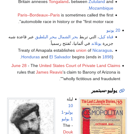
Britain annexes
Tongaland
، between
Zululand
and
.
Mozambique
Paris–Bordeaux–Paris
is sometimes called the first
automobile race in history or the "first motor race".
20 يونيو
قناة كيل
، التي تربط
بحر الشمال
ببحر البلطيق
عبر قاعدة شبه
جزيرة
يوتلاند
في ألمانيا، تُفتتح رسمياً.
Treaty of Amapala establishes
union
of
Nicaragua
،
Honduras
and
El Salvador
begins (ends in
1898
).
June 28
- The
United States Court of Private Land Claims
rules that
James Reavis
's claim to Barony of Arizona is
"wholly fictitious and fraudulent".
يوليو-سبتمبر
ليلة
10
يوليو
-
1
1 يوليو
- The
Douk