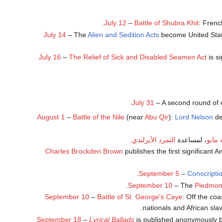
July 12
–
Battle of Shubra Khit
: Frenc
July 14
– The
Alien and Sedition Acts
become United States
July 16
–
The Relief of Sick and Disabled Seamen Act
is si
July 31
– A second round of e
August 1
–
Battle of the Nile
(near
Abu Qir
):
Lord Nelson
de
مايو
، لمساعدة
التمرد الأيرلندي
.
Charles Brockden Brown
publishes the first significant 
September 5
–
Conscripti
September 10
– The
Piedmon
September 10
–
Battle of St. George's Caye
: Off the coa
nationals and African sla
September 18
–
Lyrical Ballads
is published anonymously 