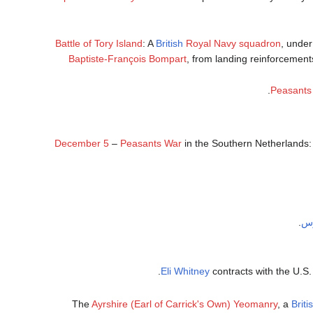
Battle of Tory Island
: A
British
Royal Navy
squadron
, unde
Baptiste-François Bompart
, from landing reinforcement
.
Peasants
December 5
–
Peasants War
in the Southern Netherlands: 
وس
.
.
Eli Whitney
contracts with the U.S
The
Ayrshire (Earl of Carrick's Own) Yeomanry
, a
Briti