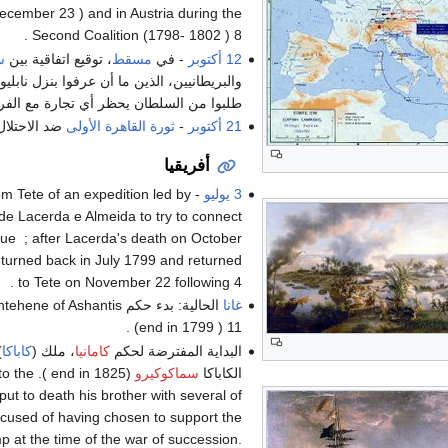
December 23 ) and in Austria during the
Second Coalition (1798- 1802 ) 8 .
12 أكتوبر
- في
مسقط
، توقيع اتفاقية بين
س
والبريطانيين، الذين ما أن عرفوا بنزل ناب
طلبوا من السلطان يحظر أي تجارة مع الفرنس
21 أكتوبر
-
ثورة القاهرة الأولى
ضد الاحتلال
أفريقيا
3 يوليو
rom Tete of an expedition led by
de Lacerda e Almeida to try to connect
e ; after Lacerda's death on October
n turned back in July 1799 and returned
to Tete on November 22 following 4 .
غانا
الحالية: بدء حكم
ntehene of Ashantis
(end in 1799 ) 11 .
البداية المفترضة لحكم
كامانيا
، ملك (
كاباكا
)
الكاباكا
سماكوكيرو
es to the
put to death his brother with several of
cused of having chosen to support the
 at the time of the war of succession.