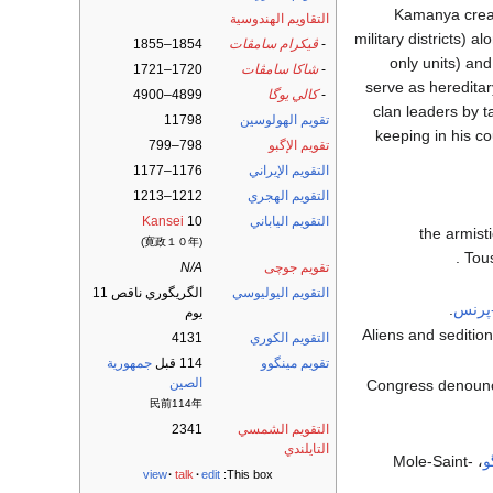
Kamanya creat
التقاويم الهندوسية
military districts) 
-
ڤيكرام سامڤات
1854–1855
only units) and
-
شاكا سامڤات
1720–1721
serve as hereditar
-
كالي يوگا
4899–4900
clan leaders by t
تقويم الهولوسين
11798
keeping in his co
تقويم الإگبو
798–799
التقويم الإيراني
1176–1177
التقويم الهجري
1212–1213
التقويم الياباني
10
Kansei
- the armi
(寛政１０年)
Tous
تقويم جوچى
N/A
التقويم اليوليوسي
الگريگوري ناقص 11
-پرنس
.
يوم
- Aliens and sediti
التقويم الكوري
4131
تقويم مينگوو
114 قبل
جمهورية
الصين
- Congress denounc
民前114年
التقويم الشمسي
2341
التايلندي
و
، Mole-Saint-
view
talk
edit
This box: