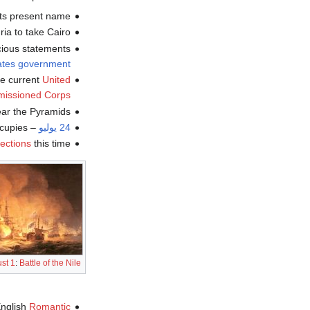
its present name.
a to take Cairo.
icious statements
ates government
he current
United
mmissioned Corps
ar the Pyramids.
24 يوليو
– Napoleon occupies
lections
this time.
st 1
:
Battle of the Nile
English
Romantic