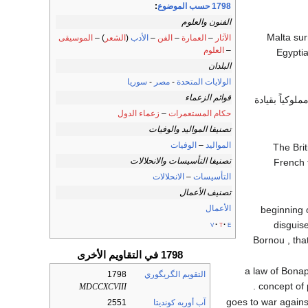
1798 حسب الموضوع
:
الفنون والعلوم
- Malta s
الآثار
–
العمارة
–
الفن
–
الأدب
(
الشعر
) –
الموسيقى
–
العلوم
Egyptia
البلدان
الولايات المتحدة
-
مصر
-
سوريا
قوائم الزعماء
حكام المستعمرات
–
زعماء الدول
تصنيفا المواليد والوفيات
المواليد
–
الوفيات
- The B
تصنيفا التأسيسات والانحلالات
French f
التأسيسات
–
الانحلالات
تصنيف الأعمال
الأعمال
- beginnin
disguis
v
t
e
Bornou , tha
1798 في التقاويم الأخرى
- a law of Bon
التقويم الگريگوري
1798
concept of 
MDCCXCVIII
goes to war against
آب أوربه كونديتا
2551