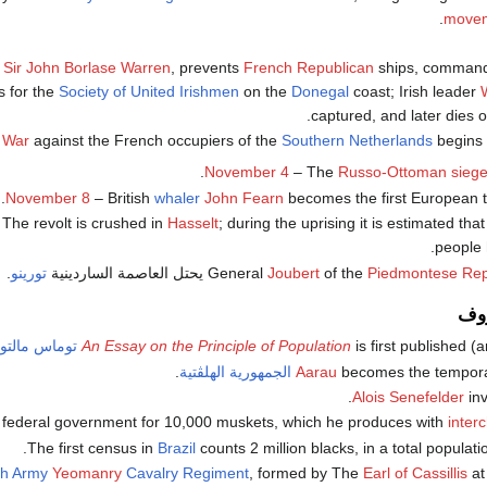
move
r
Sir John Borlase Warren
, prevents
French Republican
ships, comman
s for the
Society of United Irishmen
on the
Donegal
coast; Irish leader
captured, and later dies o
 War
against the French occupiers of the
Southern Netherlands
begins
November 4
– The
Russo-Ottoman sieg
.
November 8
– British
whaler
John Fearn
becomes the first European 
The revolt is crushed in
Hasselt
; during the uprising it is estimated tha
people 
Piedmontese Rep
of the
Joubert
يحتل العاصمة الساردينية
تورينو
.
روف
is first published 
An Essay on the Principle of Population
توماس مالت
becomes the temporar
Aarau
الجمهورية الهلڤتية
.
.
Alois Senefelder
in
. federal government for 10,000 muskets, which he produces with
inter
The first census in
Brazil
counts 2 million blacks, in a total populatio
sh Army
Yeomanry
Cavalry
Regiment
, formed by The
Earl of Cassillis
a