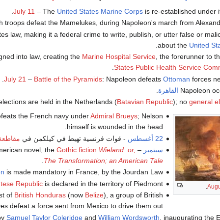
July 11
– The
United States Marine Corps
is re-established under 
h troops defeat the Mamelukes, during Napoleon's march from Alexandri
 law, making it a federal crime to write, publish, or utter false or mal
.
about the
United St
gned into law, creating the
Marine Hospital Service
, the forerunner to t
.
States Public Health Service Co
July 21
–
Battle of the Pyramids
: Napoleon defeats
Ottoman
forces ne
القاهرة
.
lections are held in the Netherlands (
Batavian Republic
); no
general e
feats the French navy under
Admiral Brueys
; Nelson
himself is wounded in the head.
22 أغسطس
- قوات فرنسية تهبط في كيلكمن في
مقاطعة 
سبتمبر
–
Wieland: or,
Gothic fiction
American novel, the
.
The Transformation; an American Tale
on
is made mandatory in France, by the Jourdan Law.
tese Republic
is declared in the territory of Piedmont.
.
Augu
st of
British Honduras
(now
Belize
), a group of British
ves defeat a force sent from Mexico to drive them out.
by
Samuel Taylor Coleridge
and
William Wordsworth
, inaugurating the 