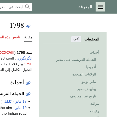
المعرفة
القائمة الرئيسية
1798
مقالة
ناقش هذه ال
المحتويات
أخف
أحداث
سنة 1798 (
CXCVIII
الگريگوري
، السنة 1798
الحملة الفرنسية على مصر
1790
أفريقيا
التحول الكامل إلى ال
الولايات المتحدة
أحداث
يناير-يونيو
يوليو-ديسمبر
الحملة الفرن
تاريخ غير معروف
17 مايو
-
كلكتا
: Richard Wellesley takes office as Governor General of British India (ending in 1805 )
مواليد
19 مايو
 the aim
وفيات
ff the Indian road