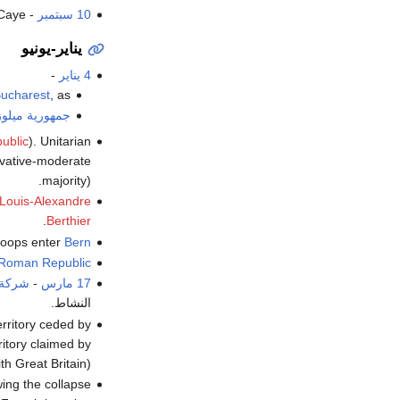
10 سبتمبر
- Battle of St George's Caye في
يناير-يونيو
4 يناير
-
ucharest
, as
جمهورية ميلوز
ublic
). Unitarian
rvative-moderate
majority).
Louis-Alexandre
.
Berthier
roops enter
Bern
Roman Republic
17 مارس
-
شركة ا
النشاط.
erritory ceded by
rritory claimed by
h Great Britain).
wing the collapse