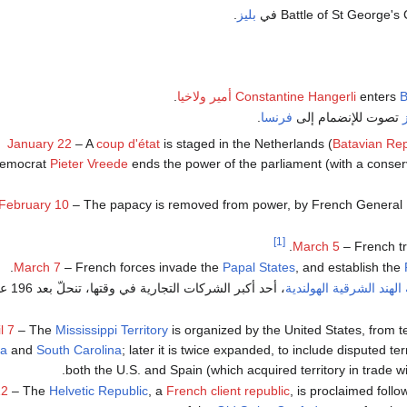
بليز
.
B
enters
Constantine Hangerli
أمير ولاخيا
.
تصوت للإنضمام إلى
فرنسا
.
January 22
– A
coup d'état
is staged in the Netherlands (
Batavian Rep
emocrat
Pieter Vreede
ends the power of the parliament (with a conse
February 10
– The papacy is removed from power, by French General
[1]
.
March 5
– French t
.
March 7
– French forces invade the
Papal States
, and establish the
لهند الشرقية الهولندية
، أحد أكبر الش
l 7
– The
Mississippi Territory
is organized by the United States, from t
ia
and
South Carolina
; later it is twice expanded, to include disputed te
both the U.S. and Spain (which acquired territory in trade wit
12
– The
Helvetic Republic
, a
French client republic
, is proclaimed follo