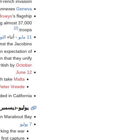
e French invasion.
annexes
Geneva
Brueys
's flagship
ing almost 37,000
[2]
troops.
11 مايو
- أثناء
الثو
st the Jacobins .
 in expectation of
 that they unify
ritish by
October
June 12
ch take
Malta
ieter Vreede
ded in California.
يوليو-ديسمبر
in Marabout Bay.
7 يوليو
king the war.
first capture.