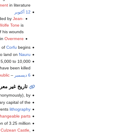
ment
in literature.
12 أكتوبر
ded by
Jean-
Wolfe Tone
is
f his wounds.
 in
Overmere
e
of
Corfu
begins.
to land on
Nauru
t 5,000 to 10,000
have been killed.
6 ديسمبر
– General
ublic
تاريخ غير مع
(anonymously), by
y capital of the
vents
lithography
changeable parts
n of 3.25 million.
t
Culzean Castle
,