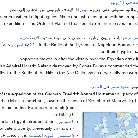
طة
في
11 يونيو
.
بريطانية تستولي على جزيرة
مينورقا
، لإيقاف نابوليون من الذهاب إلى مصر.
urrenders without a fight against Napoleon, who has gone with his troops
n expedition . The Order of Malta of the Hospitallers then leaves the i
فرنسية
بقيادة نابليون بونابرت تستولي على ميناء ومدينة
الإسكندرية
.
July 21 : In the Battle of the Pyramids , Napoleon Bon يهزم جيشاً مملوكياً بقيادة
ritish Admiral Horatio Nelson destroyed by Comte Brueys commanded th
leet in the Battle of the Nile in the Nile Delta, which never fully recover
سيس
معهد مصر
في
القاهرة
.
g of the expedition of the German Friedrich Konrad Hornemann , party of
ed as Muslim merchant, towards the oases of Siouah and Mourzouk ( F
t he is the first European to reach (end
in 1801 ) 6 .
6 سبتمبر
aparte in Egypt introduced the
private property, previously unknown 7 .
9 سبتمبر
-
الدولة العثمانية
 France . It is