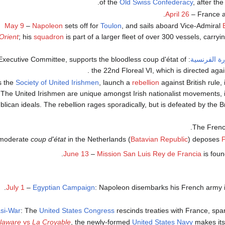
of the
Old Swiss Confederacy
, after th
.
April 26
– France 
May 9
–
Napoleon
sets off for
Toulon
, and sails aboard Vice-Admiral
Orient
; his
squadron
is part of a larger fleet of over 300 vessels, carry
رة الفرنسية
Executive Committee, supports the bloodless coup d'état of
the 22nd Floreal VI, which is directed again
s the
Society of United Irishmen
, launch a
rebellion
against British rule,
he United Irishmen are unique amongst Irish nationalist movements, in
ican ideals. The rebellion rages sporadically, but is defeated by the B
.
The Fren
moderate
coup d'état
in the Netherlands (
Batavian Republic
) deposes
P
June 13
–
Mission San Luis Rey de Francia
is foun
July 1
–
Egyptian Campaign
: Napoleon disembarks his French army 
si-War
: The
United States Congress
rescinds treaties with France, spar
laware
vs
La Croyable
, the newly-formed
United States Navy
makes its 