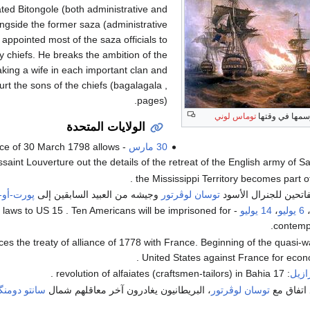
ed Bitongole (both administrative and
alongside the former saza (administrative
 appointed most of the saza officials to
y chiefs. He breaks the ambition of the
aking a wife in each important clan and
urt the sons of the chiefs (bagalagala ,
pages).
سمها في وقتها
توماس لوني
الولايات المتحدة
30 مارس
stice of 30 March 1798 allows
saint Louverture out the details of the retreat of the English army of S
اتحين للجنرال الأسود
توسان لوڤرتور
وجيشه من العبيد السابقين إلى
پورت-أو
6 يوليو
،
14 يوليو
on laws to US 15 . Ten Americans will be imprisoned for
contemp
es the treaty of alliance of 1778 with France. Beginning of the quasi-w
United States against France for econo
رازيل
: revolution of alfaiates (craftsmen-tailors) in Bahia 17 .
 اتفاق مع
توسان لوڤرتور
، البريطانيون يغادرون آخر معاقلهم شمال
سانتو دومنگ