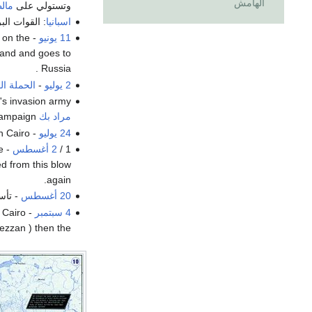
الهامش
وتستولي على
مال
اسبانيا
: القوات ال
11 يونيو
 on the
sland and goes to
Russia .
2 يوليو
-
الحملة ال
aparte's invasion army
مراد بك
on their Egyptian campaign .
24 يوليو
- Napoleon moves in after the victory over the Egyptian army in Cairo .
1 /
2 أغسطس
e
ed from this blow
again.
20 أغسطس
- تأ
4 سبتمبر
 Cairo
ezzan ) then the