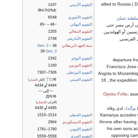
allied to Russia ( 
التقويم الأرمني
1247
ԹՎ ՌՄԽԷ
التقويم الآشوري
6548
لطنة عمان
التقويم البهائي
−46 – −45
ليون أرض مصر حتى
يين أو الهولنديين.
التقويم البنغالي
1205
 الفرنسي.
التقويم الأمازيغي
2748
سنة العهد البريطاني
38
–
Geo. 3
39
Geo. 3
التقويم البوذي
2342
- departure f
التقويم البورمي
1160
Francisco Jose 
التقويم البيزنطي
7306–7307
Angola to Mozambiqu
التقويم الصيني
年
丁巳
18 , the expeditio
(النار
الثعبان
)
4494 أو 4434
— إلى —
Opoku Fofie
، asa
戊午年
(التراب
الحصان
)
بوگندا
، لدى وفاة
4495 أو 4435
(end in 1825 ). Kamanya acced
التقويم القبطي
1514–1515
throne after having 
التقويم الديسكوردي
2964
his own sons ac
التقويم الإثيوپي
1790–1791
opposing camp
التقويم العبري
5558–5559