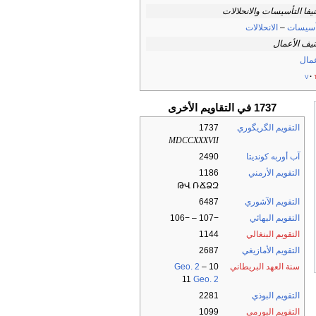
يفا التأسيسات والانحلالات
أسيسات
–
الانحلالات
يف الأعمال
عمال
v
1737 في التقاويم الأخرى
التقويم الگريگوري
1737
MDCCXXXVII
آب أوربه كونديتا
2490
التقويم الأرمني
1186
ԹՎ ՌՃՁԶ
التقويم الآشوري
6487
التقويم البهائي
−107 – −106
التقويم البنغالي
1144
التقويم الأمازيغي
2687
سنة العهد البريطاني
10
–
Geo. 2
11
Geo. 2
التقويم البوذي
2281
التقويم البورمي
1099