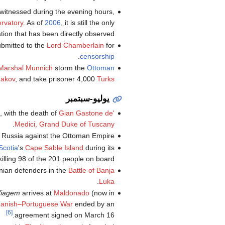
 witnessed during the evening hours,
rvatory
. As of
2006
, it is still the only
tion that has been directly observed.
ubmitted to the
Lord Chamberlain
for
.
censorship
 Marshal
Munnich
storm the
Ottoman
akov
, and take prisoner 4,000
Turks
يوليو-سبتمبر
, with the death of
Gian Gastone de'
.
Medici, Grand Duke of Tuscany
f Russia against the Ottoman Empire.
Scotia
's
Cape Sable Island
during its
 killing 98 of the 201 people on board.
nian defenders in the
Battle of Banja
.
Luka
Viagem
arrives at
Maldonado
(now in
anish–Portuguese War
ended by an
[6]
agreement signed on March 16.