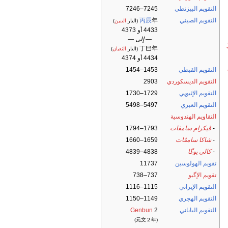
التقويم البيزنطي
7245–7246
التقويم الصيني
年
丙辰
(النار
التنين
)
4433 أو 4373
— إلى —
丁巳年
(النار
الثعبان
)
4434 أو 4374
التقويم القبطي
1453–1454
التقويم الديسكوردي
2903
التقويم الإثيوپي
1729–1730
التقويم العبري
5497–5498
التقاويم الهندوسية
-
ڤيكرام سامڤات
1793–1794
-
شاكا سامڤات
1659–1660
-
كالي يوگا
4838–4839
تقويم الهولوسين
11737
تقويم الإگبو
737–738
التقويم الإيراني
1115–1116
التقويم الهجري
1149–1150
التقويم الياباني
2
Genbun
(元文２年)