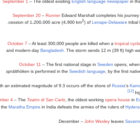
September 1
– The oldest existing
English language
newspaper
in th
September 20
–
Runner
Edward Marshall completes his journey 
2
.
cession of 1،200،000 acre (4،900 km
) of
Lenape-Delaware
tribal
October 7
– At least 300,000 people are killed when a
tropical cycl
and modern-day
Bangladesh
. The storm sends 12 m (39 ft) high w
October 11
– The first national stage in
Sweden
opens, whe
sprätthöken
is performed in the
Swedish language
, by the first nat
h an estimated magnitude of 9.3 occurs off the shore of
Russia
's
Kamc
[12]
mber 4
– The
Teatro di San Carlo
, the oldest working
opera house
in
E
 the
Maratha Empire
in India defeats the armies of the rulers of
Hydera
December –
John Wesley
leaves
Savann