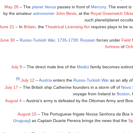
May 28
– The
planet
Venus
passes in front of
Mercury
. The event is
by the amateur
astronomer
John Bevis
, at the
Royal Greenwich Obse
such planet/planet occulta
June 21
– In
Britain
, the
Theatrical Licensing Act
requires plays to be s
June 30
–
Russo-Turkish War, 1735-1739
:
Russian
forces under
Field
.
fortress
of
Och
July 9
– The direct male line of the
Medici
family becomes extinct
[9]
July 12
–
Austria
enters the
Russo-Turkish War
as an ally o
July 17
– The British ship
Catherine
founders in a storm off of
Nova 
voyage from Ireland to
Boston
,
August 4
– Austria's army is defeated by the Ottoman Army and Bos
August 15
– The Portuguese frigate
Nossa Senhora da Boa 
Uruguay
) as Captain Duarte Pereira brings the news that the
Sp