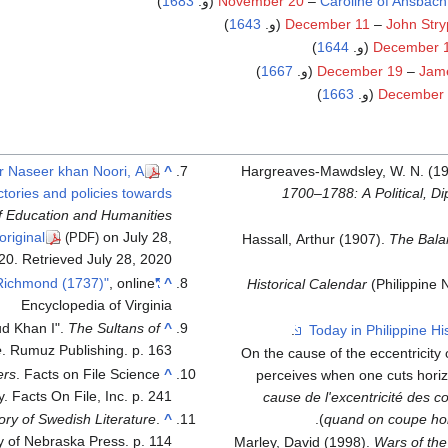
Caroline of Ansbach
–
November 20
(و.
1683
)
)
1643
December 11
–
John Stry
)
1644
December 
)
1667
December 19
–
Jame
)
1663
December 
r Naseer khan Noori, A
^
Hargreaves-Mawdsley, W. N. (1
ictories and policies towards
1700–1788: A Political, Dip
f Education and Humanities
original
on July 28,
(PDF)
Hassall, Arthur (1907).
The Bala
20
. Retrieved
July 28,
2020
, online
"Advertisement for the Founding of Richmond (1737)"
^
Historical Calendar
(Philippine 
Encyclopedia of Virginia
d Khan I".
The Sultans of
^
e
. Rumuz Publishing. p. 163.
"On the cause of the eccentricit
ers
. Facts on File Science
^
perceives when one cuts horizon
y. Facts On File, Inc. p. 241.
cause de l'excentricité des 
ory of Swedish Literature
.
^
).
quand on coupe hor
y of Nebraska Press. p. 114.
Marley, David (1998).
Wars of the