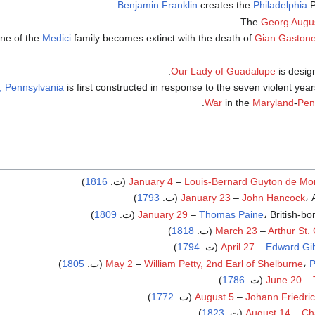
Benjamin Franklin
creates the
Philadelphia
P
The
Georg Augus
ine of the
Medici
family becomes extinct with the death of
Gian Gastone
.
Our Lady of Guadalupe
is desig
, Pennsylvania
is first constructed in response to the seven violent ye
War
in the
Maryland
-
Pen
)
1816
January 4
–
Louis-Bernard Guyton de Mo
ت.
John Hancock
–
January 23
1793
)
British- (ت.
Thomas Paine
–
January 29
1809
)
)
1818
March 23
–
Arthur St. 
)
1794
April 27
–
Edward Gi
P
،
William Petty, 2nd Earl of Shelburne
–
May 2
(ت.
1805
)
)
1786
June 20
–
)
1772
August 5
–
Johann Friedri
)
1823
August 14
–
Ch