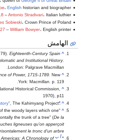
، queen of
George II of Great Britain
historian and biographer (و.
English
،
pe
، Italian luthier (و.
Antonio Stradivari
–
18
، Crown Prince of Poland (و.
s Sobieski
، English printer (و.
William Bowyer
–
27
الهامش
979).
Eighteenth-Century Spain
^
lomatic and Institutional History
.
London: Palgrave Macmillan.
nce of Power, 1715-1789
. New
^
York: Macmillan. p. 119.
National Historical Commission,
^
1970), p11
, The Kahimyang Project.
"Today in Philippine History"
^
y of the woody layers which one
^
tally the trunk of a tree" (
De la
couches ligneuses qu'on apperçoit
isontalement le tronc d'un arbre
أ
ب
 Americas: A Chronology of
^