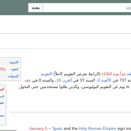
بحث
القرون
:
ع1700
العقود
:
ة
تبدأ يوم الثلاثاء
(الرابط يعرض التقويم كاملاً)
التقويم
السنوات
:
7 في
الألفية 2
، السنة 37 في
القرن 18
، والسنة 8 في
عقد
بين 1583 و 1929 ومع فارق 1737 is 11 يوم عن التقويم اليوليوسي، والذين ظلوا مستخدمين حتى التحول
ألفي
قرو
عقو
سني
January 5
–
Spain
and the
Holy Roman Empire
sign in