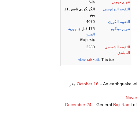
تقويم جوچى
N/A
التقويم اليوليوسي
الگريگوري ناقص 11
يوم
التقويم الكوري
4070
تقويم مينگوو
175 قبل
جمهورية
الصين
民前175年
التقويم الشمسي
2280
التايلندي
view
talk
edit
This box:
– An earthquake wit
October 16
. Tsunamis up to 60 متر
.
Nove
December 24
– General
Baji Rao I
of