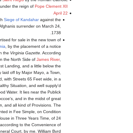
under the reign of
Pope Clement XII
April 22
th
Siege of Kandahar
against the
Afghanis surrender on March 24,
1738.
ertised for sale in the new town of
nia
, by the placement of a notice
in the
Virginia Gazette
. According
 on the North Side of
James River
,
t Landing, and a little below the
ely laid off by Major Mayo, a Town,
, with Streets 65 Feet wide, in a
lthy Situation, and well supply'd
od Water. It lies near the Publick
coe's, and in the midst of great
n, and all kind of Provisions. The
anted in Fee Simple, on Condition
 House in Three Years Time, of 24
d according to the Convenience of
eneral Court, by me, William Byrd."