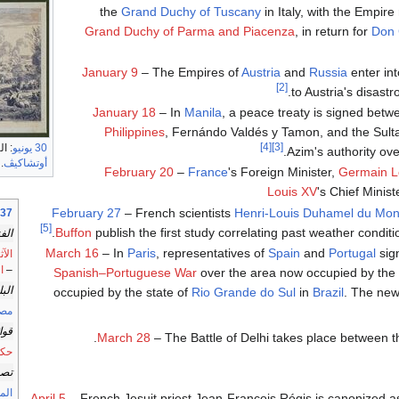
the
Grand Duchy of Tuscany
in Italy, with the Empire
Grand Duchy of Parma and Piacenza
, in return for
Don 
January 9
– The Empires of
Austria
and
Russia
enter int
[2]
to Austria's disast
January 18
– In
Manila
, a peace treaty is signed bet
Philippines
, Fernándo Valdés y Tamon, and the Sul
[4]
[3]
30 يونيو
: الروس 
.
Azim's authority ove
أوتشاكيڤ
.
February 20
–
France
's Foreign Minister,
Germain L
Louis XV
's Chief Minist
February 27
– French scientists
Henri-Louis Duhamel du Mo
1737 حسب
[5]
.
Buffon
publish the first study correlating past weather condit
الف
March 16
– In
Paris
, representatives of
Spain
and
Portugal
sign
الآث
–
ا
Spanish–Portuguese War
over the area now occupied by the 
الب
occupied by the state of
Rio Grande do Sul
in
Brazil
. The new
مص
قوا
.
March 28
– The Battle of Delhi takes place between 
حكا
تصن
المو
April 5
– French Jesuit priest Jean-François Régis is canonized 