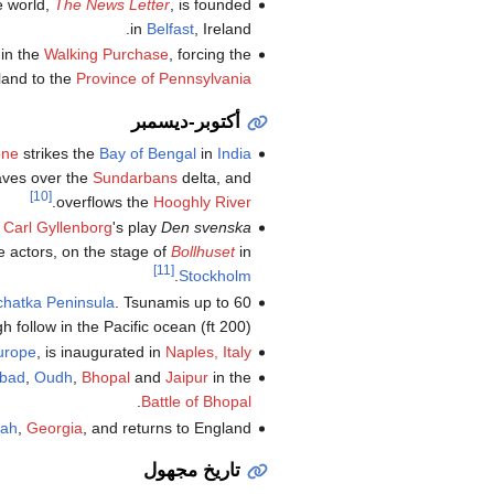
e world,
The News Letter
, is founded
in
Belfast
, Ireland.
in the
Walking Purchase
, forcing the
 land to the
Province of Pennsylvania
أكتوبر-ديسمبر
one
strikes the
Bay of Bengal
in
India
aves over the
Sundarbans
delta, and
[10]
.
overflows the
Hooghly River
n
Carl Gyllenborg
's play
Den svenska
ive actors, on the stage of
Bollhuset
in
[11]
.
Stockholm
hatka Peninsula
(200 ft) high follow in the Pacific ocean.
urope
, is inaugurated in
Naples, Italy
bad
,
Oudh
,
Bhopal
and
Jaipur
in the
.
Battle of Bhopal
ah
,
Georgia
, and returns to England.
تاريخ مجهول