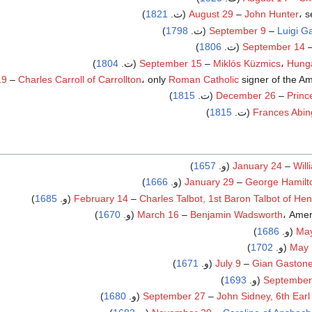
(ت.
John Hunter
–
August 29
1821
)
)
1798
September 9
–
Luigi G
)
1806
September 14
)
1804
September 15
–
Miklós Küzmics
،
Hunga
signer of the (ت.
Roman Catholic
، only
Charles Carroll of Carrollton
–
19
)
1815
December 26
–
Princ
)
1815
Frances Abin
Wil
–
January 24
(و.
1657
)
)
1666
January 29
–
George Hamilto
Charles Talbot, 1st Baron Talbot of Hen
–
February 14
(و.
1685
)
Ame (و.
Benjamin Wadsworth
–
March 16
1670
)
)
1686
Ma
)
1702
May 
Gian Gastone
–
July 9
(و.
1671
)
)
1693
September
)
1680
September 27
–
John Sidney, 6th Earl 