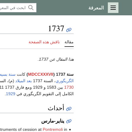
المعرفة
القائمة الرئيسية
1737
مقالة
ناقش هذه الصفحة
هذا المقال عن 1737.
سنة 1737 (
MDCCXXXVII
)
كانت
سنة بسيط
الگريگوري
، السنة 1737
بعد الميلاد
(م)، السنة 37
1730
الكامل إلى التقويم الگريگوري في
1929
.
أحداث
يناير-مارس
struments of cession at
Pontremoli
in