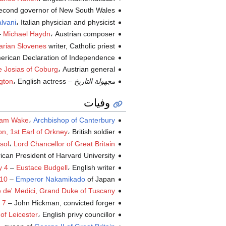
، second governor of New South Wales 
، Italian physician and physicist (ت.
alvani
، Austrian composer (ت.
Michael Haydn
–
writer, Catholic priest (ت.
rian Slovenes
 American Declaration of Independence
، Austrian general (ت.
e Josias of Coburg
مجهولة التاريخ
–
، English actress (ت.
gton
وفيات
liam Wake
،
Archbishop of Canterbury
، British soldier (و.
n, 1st Earl of Orkney
sol
،
Lord Chancellor of Great Britain
، rican President of Harvard University
، English writer (و.
Eustace Budgell
–
y 4
of Japan (و.
Emperor Nakamikado
–
10
 de' Medici, Grand Duke of Tuscany
– John Hickman, convicted forger (و.
 7
، English privy councillor (و.
of Leicester