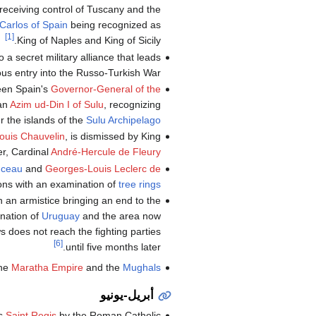
 receiving control of Tuscany and the
Carlos of Spain
being recognized as
[1]
King of Naples and King of Sicily.
o a secret military alliance that leads
rous entry into the Russo-Turkish War.
ween Spain's
Governor-General of the
tan
Azim ud-Din I of Sulu
, recognizing
r the islands of the
Sulu Archipelago
ouis Chauvelin
, is dismissed by King
er, Cardinal
André-Hercule de Fleury
nceau
and
Georges-Louis Leclerc de
ions with an examination of
tree rings
 an armistice bringing an end to the
nation of
Uruguay
and the area now
s does not reach the fighting parties
[6]
until five months later.
the
Maratha Empire
and the
Mughals
أبريل-يونيو
as
Saint Regis
by the Roman Catholic