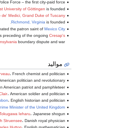
olice Force – the first city-paid force.
t University of Göttingen
is founded.
 de' Medici, Grand Duke of Tuscany
Richmond, Virginia
is founded.
nated the patron saint of
Mexico City
ars preceding of the ongoing
Cresap's
nsylvania
boundary dispute and war.
مواليد
، French chemist and politician (ت.
rveau
، American politician and revolutionary (
، born American patriot and pamphleteer
، American soldier and politician (ت.
Clair
، English historian and politician (ت.
bbon
rime Minister of the United Kingdom
، Japanese shogun (ت.
Tokugawa Ieharu
، Danish royal physician (ت.
ch Struensee
، English mathematician (ت.
arles Hutton