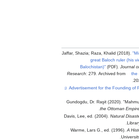
Jaffar, Shazia; Raza, Khalid (2018).
"Mi
great Baloch ruler (his v
Balochistan)"
.
Journal o
(PDF)
Research
: 279. Archived from
the 
.
20
Gundogdu, Dr. Raşit (2020). "Mahmu
the Ottoman Empir
Davis, Lee, ed. (2004).
Natural Disast
Librar
Warme, Lars G., ed. (1996).
A Hist
Universit