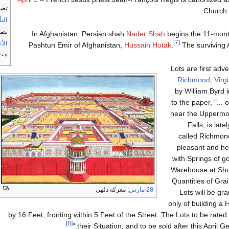
تصن
.
Church 
الت
تصن
In Afghanistan, Persian shah
Nader Shah
begins the 11-mon
[7]
الأ
Pashtun Emir of Afghanistan,
Hussain Hotak
.
The surviving 
t
e
Lots are first adv
Richmond, Virgi
by William Byrd 
to the paper, "...
near the Uppermos
Falls, is lat
called Richmond
pleasant and hea
with Springs of go
Warehouse at Shoc
Quantities of Grai
28 مارس
: معركة دلهي
Lots will be gr
only of building a
by 16 Feet, fronting within 5 Feet of the Street. The Lots to be rate
[8]
their Situation, and to be sold after this April G