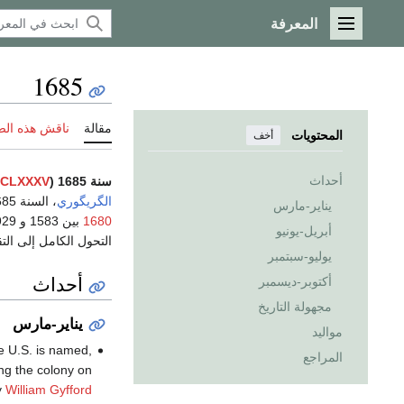
المعرفة
القائمة الرئيسية
1685
مقالة
ناقش هذه ال
المحتويات
أخف
أحداث
سنة 1685 (
CLXXXV
الگريگوري
، السنة 1685
يناير-مارس
1680
أبريل-يونيو
التحول الكامل إلى ال
يوليو-سبتمبر
أحداث
أكتوبر-ديسمبر
مجهولة التاريخ
يناير-مارس
مواليد
e U.S. is named,
المراجع
ing the colony on
y
William Gyfford