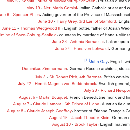
May 6
-
Sophia Louise of Mecklenburg-Schwerin
، Prussian queen c
May 19
-
Neri Maria Corsini
، Italian Catholic priest and c
une 6
-
Spencer Phips
، Acting governor of the Province of Massachuset
June 10
-
Harry Grey, 3rd Earl of Stamford
، Engli
June 11
-
Thomas Wedgwood III
، English potter, father of Josiah W
elmine of Saxe-Coburg-Saalfeld
، countess by marriage of Hanau-Münz
June 23
-
Antonio Bernacchi
، Italian opera
June 24
-
Hans von Lehwaldt
، German g
[11]
John Gay
، English wr
Dominikus Zimmermann
، German Rococo architect, stucco
July 3
-
Sir Robert Rich, 4th Baronet
، British cavalry
July 22
-
Henrik Magnus von Buddenbrock
، Swedish general,
July 28
-
Richard Newpor
August 6
-
Martin Bouquet
، French Benedictine monk and his
August 7
-
Claude Lamoral, 6th Prince of Ligne
، Austrian field 
August 8
-
Claude Joseph Geoffroy
، brother of Étienne François G
August 15
-
Jacob Theodor Klein
، German s
August 18
-
Brook Taylor
، English mathema