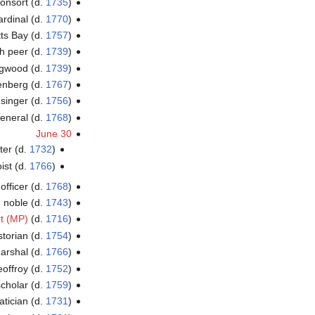
onsort (d.
1735
)
ardinal (d.
1770
)
ts Bay (d.
1757
)
sh peer (d.
1739
)
edgwood (d.
1739
)
enberg (d.
1767
)
 singer (d.
1756
)
eneral (d.
1768
)
June 30
iter (d.
1732
)
ist (d.
1766
)
 officer (d.
1768
)
 noble (d.
1743
)
t (MP)
(d.
1716
)
torian (d.
1754
)
marshal (d.
1766
)
eoffroy (d.
1752
)
cholar (d.
1759
)
tician (d.
1731
)