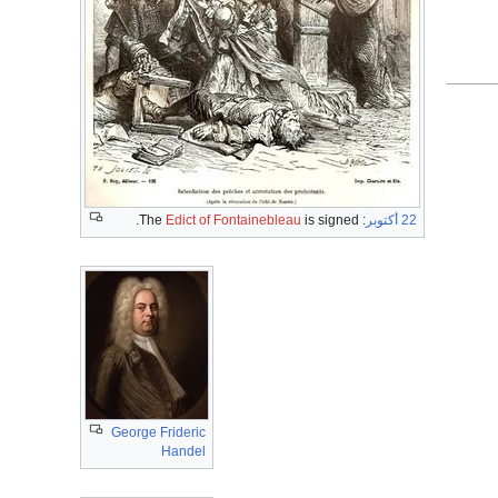
22 أكتوبر
: The
is signed.
Edict of Fontainebleau
George Frideric
Handel