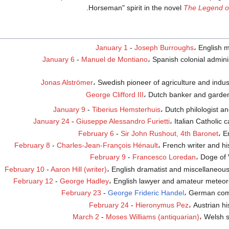
Horseman" spirit in the novel
The Legend o
January 1
-
Joseph Burroughs
، English m
January 6
-
Manuel de Montiano
، Spanish colonial admini
Jonas Alströmer
، Swedish pioneer of agriculture and indus
George Clifford III
، Dutch banker and garde
January 9
-
Tiberius Hemsterhuis
، Dutch philologist an
January 24
-
Giuseppe Alessandro Furietti
، Italian Catholic 
February 6
-
Sir John Rushout, 4th Baronet
، E
February 8
-
Charles-Jean-François Hénault
، French writer and hi
February 9
-
Francesco Loredan
، Doge of 
February 10
-
Aaron Hill (writer)
، English dramatist and miscellaneous
February 12
-
George Hadley
، English lawyer and amateur meteoro
February 23
-
George Frideric Handel
، German com
February 24
-
Hieronymus Pez
، Austrian hi
March 2
-
Moses Williams (antiquarian)
، Welsh s