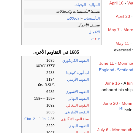
April 16
-
Wa
المواليد
-
الوفيات
تصنيفا التأسيسات والانحلالات
April 23
-
التأسيسات
-
الانحلالات
تصنيف الأعمال
May 7
-
More
الأعمال
v
t
e
May 11
-
executed 
1685 في التقاويم الأخرى
التقويم الگريگوري
1685
June 11
-
Monmout
MDCLXXXV
England
،
Scotlan
آب أوربه كونديتا
2438
التقويم الأرمني
1134
June 16
- A
lun
ԹՎ ՌՃԼԴ
onboard his ship
التقويم الآشوري
6435
التقويم البهائي
−159 – −158
June 20
-
Monmo
التقويم البنغالي
1092
[4]
heir
التقويم الأمازيغي
2635
سنة العهد الإنگليزي
36
Ja. 2
– 1
Cha. 2
التقويم البوذي
2229
July 6
-
Monmouth 
التقويم البورمي
1047