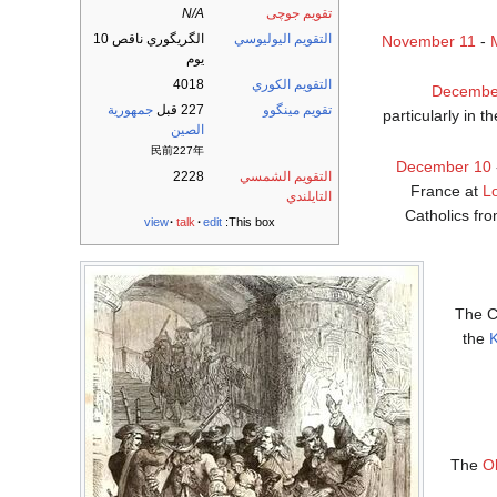
تقويم جوچى
N/A
التقويم اليوليوسي
الگريگوري ناقص 10
November 11
-
يوم
التقويم الكوري
4018
Decembe
تقويم مينگوو
227 قبل
جمهورية
particularly in t
الصين
民前227年
December 10
التقويم الشمسي
2228
France at
L
التايلندي
Catholics fro
view
talk
edit
This box:
The C
the
K
The
O