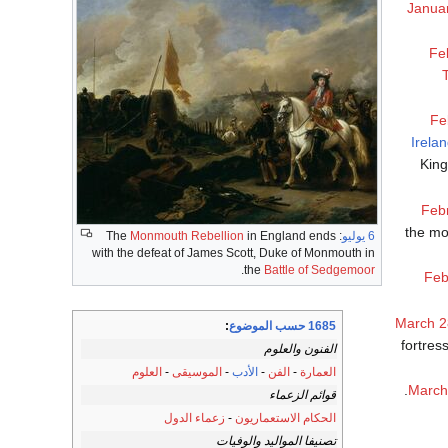
Janua
Fe
Fe
Irela
King
Feb
the mo
6 يوليو
: The
in England ends
Monmouth Rebellion
with the defeat of James Scott, Duke of Monmouth in
.
the
Battle of Sedgemoor
Feb
March 2
1685 حسب الموضوع
:
fortres
الفنون والعلوم
العمارة
-
الفن
-
الأدب
-
الموسيقى
-
العلوم
March
قوائم الزعماء
الحكام الاستعماريون
-
زعماء الدول
تصنيفا المواليد والوفيات