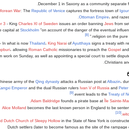
.
December 1 in Saxony as a community separate
Morean War
: The
Republic of Venice
captures the fortress town of
Igou
Ottoman Empire
، and razes
r 3
- King
Charles XI of Sweden
issues an order banning
Jews
from set
he capital at
Stockholm
"on account of the danger of the eventual influen
[8]
religion on the pure e
- In what is now
Thailand
،
King Narai
of
Ayutthaya
signs a treaty with r
opburi
، allowing
Roman Catholic
missionaries to preach the
Gospel
and
m work on Sunday, as well as appointing a special court to settle disp
Christians an
خ
hinese army of the
Qing dynasty
attacks a Russian post at
Albazin
، dur
angxi Emperor
and the dual Russian rulers
Ivan V of Russia
and
Peter
[9]
event leads to the
Treaty of N
.
Adam Baldridge
founds a pirate base at
Île Sainte-Ma
Alice Molland
becomes the last known person in England to be senten
[10]
.
wit
ld Dutch Church of Sleepy Hollow
in the State of New York is constructe
Dutch settlers (later to become famous as the site of the rampage 