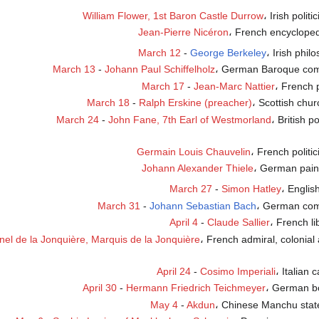
William Flower, 1st Baron Castle Durrow
، Irish politi
Jean-Pierre Nicéron
، French encycloped
March 12
-
George Berkeley
، Irish phil
March 13
-
Johann Paul Schiffelholz
، German Baroque com
March 17
-
Jean-Marc Nattier
، French 
March 18
-
Ralph Erskine (preacher)
، Scottish chu
March 24
-
John Fane, 7th Earl of Westmorland
، British po
Germain Louis Chauvelin
، French politi
Johann Alexander Thiele
، German pain
March 27
-
Simon Hatley
، English
March 31
-
Johann Sebastian Bach
، German com
April 4
-
Claude Sallier
، French li
nel de la Jonquière, Marquis de la Jonquière
، French admiral, colonial 
April 24
-
Cosimo Imperiali
، Italian 
April 30
-
Hermann Friedrich Teichmeyer
، German bo
May 4
-
Akdun
، Chinese Manchu sta