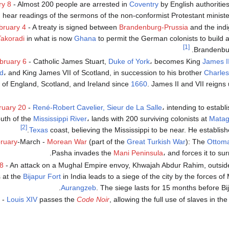
ry 8
- Almost 200 people are arrested in
Coventry
by English authorities
hear readings of the sermons of the non-conformist Protestant minist
bruary 4
- A treaty is signed between
Brandenburg-Prussia
and the indi
Takoradi
in what is now
Ghana
to permit the German colonists to build a 
[1]
Brandenbur
bruary 6
- Catholic James Stuart,
Duke of York
، becomes King
James I
nd
، and King James VII of Scotland, in succession to his brother
Charles 
 of England, Scotland, and Ireland since
1660
. James II and VII reigns 
ruary 20
-
René-Robert Cavelier, Sieur de La Salle
، intending to establ
uth of the
Mississippi River
، lands with 200 surviving colonists at
Matag
[2]
.
Texas
coast, believing the Mississippi to be near. He establis
ruary
-March -
Morean War
(part of the
Great Turkish War
): The
Ottom
Pasha invades the
Mani Peninsula
، and forces it to su
8
- An attack on a Mughal Empire envoy, Khwajah Abdur Rahim, outsid
s at the
Bijapur Fort
in India leads to a siege of the city by the forces 
Aurangzeb
. The siege lasts for 15 months before Bi
-
Louis XIV
passes the
Code Noir
, allowing the full use of slaves in th