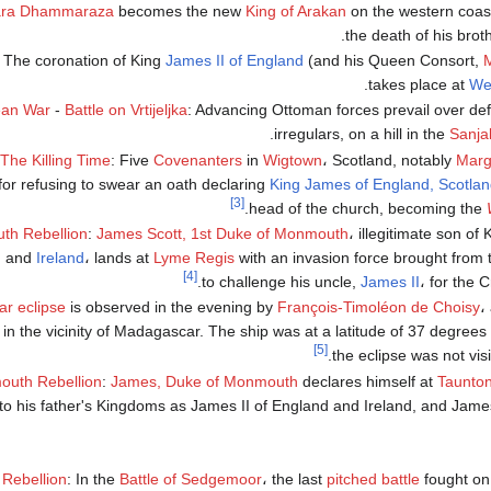
ra Dhammaraza
becomes the new
King of Arakan
on the western coas
.
the death of his brot
 The coronation of King
James II of England
(and his Queen Consort,
.
takes place at
We
an War
-
Battle on Vrtijeljka
: Advancing Ottoman forces prevail over d
.
irregulars, on a hill in the
Sanja
The Killing Time
: Five
Covenanters
in
Wigtown
، Scotland, notably
Marg
for refusing to swear an oath declaring
King James of England, Scotlan
[3]
.
head of the church, becoming the
h Rebellion
:
James Scott, 1st Duke of Monmouth
، illegitimate son of
d
and
Ireland
، lands at
Lyme Regis
with an invasion force brought from 
[4]
to challenge his uncle,
James II
، for the 
ar eclipse
is observed in the evening by
François-Timoléon de Choisy
،
 in the vicinity of Madagascar. The ship was at a latitude of 37 degree
[5]
the eclipse was not vis
uth Rebellion
:
James, Duke of Monmouth
declares himself at
Taunto
 to his father's Kingdoms as James II of England and Ireland, and James
Rebellion
: In the
Battle of Sedgemoor
، the last
pitched battle
fought o