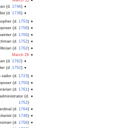
cian (d.
1746
)
ist (d.
1738
)
osopher (d.
1753
)
poser (d.
1758
)
painter (d.
1766
)
rchman (d.
1752
)
litician (d.
1762
)
March 26
cian (d.
1762
)
ter (d.
1752
)
 sailor (d.
1723
)
poser (d.
1750
)
brarian (d.
1761
)
administrator (d.
1752
)
cardinal (d.
1764
)
tanist (d.
1746
)
tesman (d.
1756
)