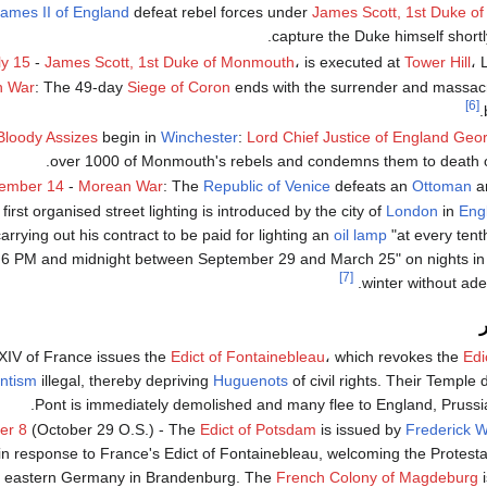
ames II of England
defeat rebel forces under
James Scott, 1st Duke o
capture the Duke himself shortly 
ly 15
-
James Scott, 1st Duke of Monmouth
، is executed at
Tower Hill
، 
n War
: The 49-day
Siege of Coron
ends with the surrender and massacre
[6]
Bloody Assizes
begin in
Winchester
:
Lord Chief Justice of England
Geor
over 1000 of Monmouth's rebels and condemns them to death or
ember 14
-
Morean War
: The
Republic of Venice
defeats an
Ottoman
a
first organised street lighting is introduced by the city of
London
in
Eng
rying out his contract to be paid for lighting an
oil lamp
"at every ten
 6 PM and midnight between September 29 and March 25" on nights in
[7]
winter without ade
XIV of France issues the
Edict of Fontainebleau
، which revokes the
Edi
antism
illegal, thereby depriving
Huguenots
of civil rights. Their Temple
Pont is immediately demolished and many flee to England, Prussi
er 8
(October 29 O.S.) - The
Edict of Potsdam
is issued by
Frederick Wi
in response to France's Edict of Fontainebleau, welcoming the Protest
in eastern Germany in Brandenburg. The
French Colony of Magdeburg
i