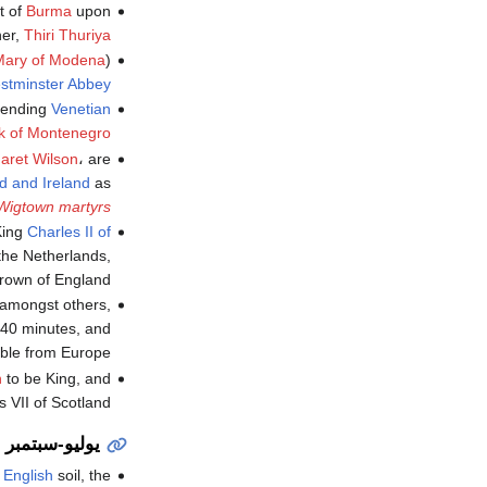
t of
Burma
upon
her,
Thiri Thuriya
Mary of Modena
)
stminster Abbey
efending
Venetian
k of Montenegro
aret Wilson
، are
d and Ireland
as
Wigtown martyrs
 King
Charles II of
the Netherlands,
Crown of England.
 amongst others,
s 40 minutes, and
ible from Europe.
n
to be King, and
 VII of Scotland.
يوليو-سبتمبر
n
English
soil, the