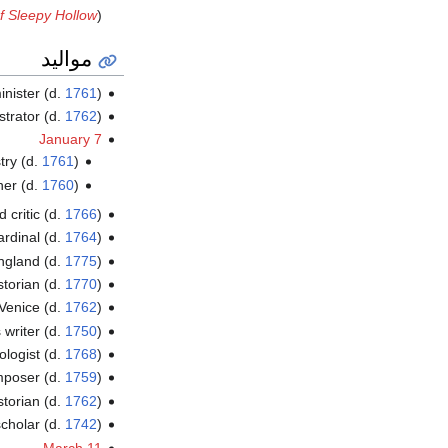
f Sleepy Hollow
).
مواليد
inister (d.
1761
)
strator (d.
1762
)
January 7
try (d.
1761
)
ner (d.
1760
)
d critic (d.
1766
)
cardinal (d.
1764
)
ngland (d.
1775
)
storian (d.
1770
)
Venice (d.
1762
)
 writer (d.
1750
)
logist (d.
1768
)
poser (d.
1759
)
storian (d.
1762
)
cholar (d.
1742
)
March 11