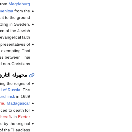
 from
Magdeburg
menitsa
from the
 it to the ground.
tling in Sweden,
ce of the Jewish
vangelical faith."
epresentatives of
 exempting Thai
utes between Thai
d non-Christians.
مجهولة التاري
ing the reigns of
 I of Russia
. The
erchinsk
in 1689.
rie
،
Madagascar
ced to death for
chcraft
، in
Exeter
d by the original
of the "Headless