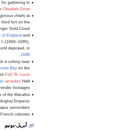
 for gathering to
er
Obadiah Grew
genous chiefs at
third fort on the
ger Gold Coast.
I of England
and
II
(1660–1685),
until deposed, in
.
1688
ish a colony near
orda Bay
on the
hes
Fort St. Louis
an
serasker
Halil
rrender hostages.
e of the Maratha
of Mughal Emperor
japur surrenders.
e French colonies.
أبريل-يونيو