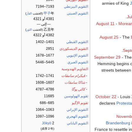
armies of King
J
التقويم البيزنطي
7193–7194
التقويم الصيني
年
甲子
(الخشب
الفأر
)
Ju
4381 أو 4321
August 11
-
Morea
— إلى —
乙丑年
(الخشب
الثور
)
4382 أو 4322
August 25
- The
التقويم القبطي
1401–1402
التقويم الديسكوردي
2851
.
Sept
التقويم الإثيوپي
1677–1678
September 29
- The 
التقويم العبري
5445–5446
Hemming begins car
التقاويم الهندوسية
streets between
-
ڤيكرام سامڤات
1741–1742
-
شاكا سامڤات
1607–1608
-
كالي يوگا
4786–4787
تقويم الهولوسين
11685
October 22
- Louis 
declares
Protest
تقويم الإگبو
685–686
التقويم الإيراني
1063–1064
Novemb
التقويم الهجري
1096–1097
Brandenburg
التقويم الياباني
2
Jōkyō
France to resettle 
(貞享２年)