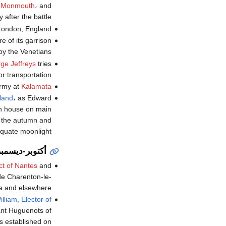
f Monmouth
، and
after the battle.
London, England.
 of its garrison
by the Venetians.
ge Jeffreys
tries
 transportation.
rmy at
Kalamata
land
، as Edward
th house on main
 the autumn and
quate moonlight.
أكتوبر-ديسمبر
ct of Nantes
and
 de Charenton-le-
a and elsewhere.
lliam, Elector of
ant Huguenots of
s established on