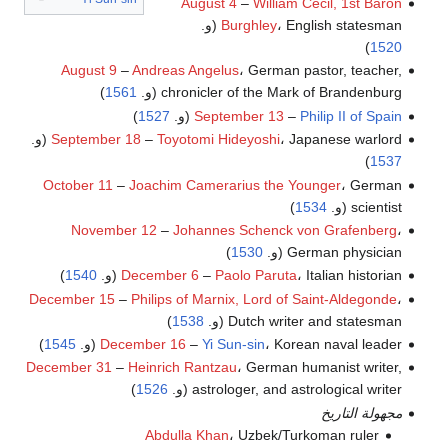
August 4
–
William Cecil, 1st Baron
، English statesman (و.
Burghley
)
1520
August 9
–
Andreas Angelus
، German pastor, teacher,
chronicler of the Mark of Brandenburg (و.
1561
)
Philip II of Spain
–
September 13
(و.
1527
)
، Japanese warlord (و.
Toyotomi Hideyoshi
–
September 18
)
1537
October 11
–
Joachim Camerarius the Younger
، German
scientist (و.
1534
)
November 12
–
Johannes Schenck von Grafenberg
،
German physician (و.
1530
)
، Italian historian (و.
Paolo Paruta
–
December 6
1540
)
December 15
–
Philips of Marnix, Lord of Saint-Aldegonde
،
Dutch writer and statesman (و.
1538
)
، Korean naval leader (و.
Yi Sun-sin
–
December 16
1545
)
December 31
–
Heinrich Rantzau
، German humanist writer,
astrologer, and astrological writer (و.
1526
)
مجهولة التاريخ
Abdulla Khan
، Uzbek/Turkoman ruler