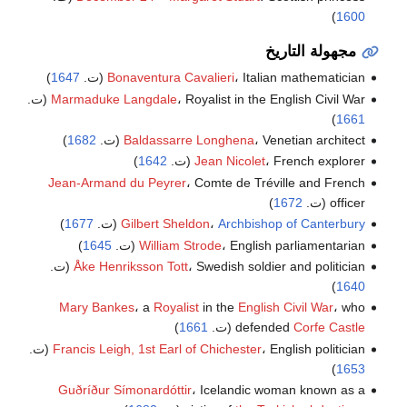
)
1600
مجهولة التاريخ
، Italian mathematician (ت.
Bonaventura Cavalieri
1647
)
، Royalist in the English Civil War (ت.
Marmaduke Langdale
)
1661
، Venetian architect (ت.
Baldassarre Longhena
1682
)
، French explorer (ت.
Jean Nicolet
1642
)
Jean-Armand du Peyrer
، Comte de Tréville and French
officer (ت.
1672
)
Archbishop of Canterbury
،
Gilbert Sheldon
(ت.
1677
)
، English parliamentarian (ت.
William Strode
1645
)
، Swedish soldier and politician (ت.
Åke Henriksson Tott
)
1640
Mary Bankes
، a
Royalist
in the
English Civil War
، who
Corfe Castle
defended
(ت.
1661
)
، English politician (ت.
Francis Leigh, 1st Earl of Chichester
)
1653
Guðríður Símonardóttir
، Icelandic woman known as a