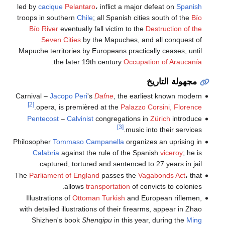
led by
cacique
Pelantaro
، inflict a major defeat on
Spanish
troops in southern
Chile
; all Spanish cities south of the
Bío
Bío River
eventually fall victim to the
Destruction of the
Seven Cities
by the Mapuches, and all conquest of
Mapuche territories by Europeans practically ceases, until
.
the later 19th century
Occupation of Araucanía
مجهولة التاريخ
Carnival –
Jacopo Peri
's
Dafne
, the earliest known modern
[2]
.
opera, is premièred at the
Palazzo Corsini, Florence
Pentecost
–
Calvinist
congregations in
Zürich
introduce
[3]
music into their services.
Philosopher
Tommaso Campanella
organizes an uprising in
Calabria
against the rule of the Spanish
viceroy
; he is
captured, tortured and sentenced to 27 years in jail.
The
Parliament of England
passes the
Vagabonds Act
، that
allows
transportation
of convicts to colonies.
Illustrations of
Ottoman Turkish
and European riflemen,
with detailed illustrations of their firearms, appear in Zhao
Shizhen's book
Shenqipu
in this year, during the
Ming