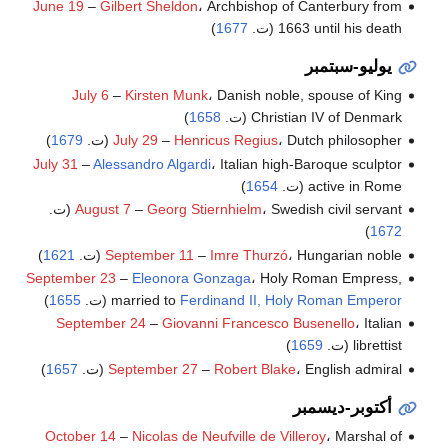
June 19
–
Gilbert Sheldon
، Archbishop of Canterbury from
1663 until his death (ت.
1677
)
يوليو-سبتمبر
July 6
–
Kirsten Munk
، Danish noble, spouse of King
Christian IV of Denmark (ت.
1658
)
، Dutch philosopher (ت.
Henricus Regius
–
July 29
1679
)
July 31
–
Alessandro Algardi
، Italian high-Baroque sculptor
active in Rome (ت.
1654
)
، Swedish civil servant (ت.
Georg Stiernhielm
–
August 7
)
1672
، Hungarian noble (ت.
Imre Thurzó
–
September 11
1621
)
September 23
–
Eleonora Gonzaga
، Holy Roman Empress,
Ferdinand II, Holy Roman Emperor
married to
(ت.
1655
)
September 24
–
Giovanni Francesco Busenello
، Italian
librettist (ت.
1659
)
، English admiral (ت.
Robert Blake
–
September 27
1657
)
أكتوبر-ديسمبر
October 14
–
Nicolas de Neufville de Villeroy
، Marshal of