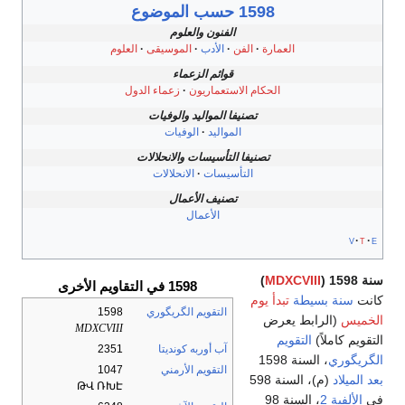
1598 حسب الموضوع
الفنون والعلوم
العمارة
الفن
الأدب
الموسيقى
العلوم
قوائم الزعماء
الحكام الاستعماريون
زعماء الدول
تصنيفا المواليد والوفيات
المواليد
الوفيات
تصنيفا التأسيسات والانحلالات
التأسيسات
الانحلالات
تصنيف الأعمال
الأعمال
v
t
e
سنة 1598 (
MDXCVIII
)
1598 في التقاويم الأخرى
كانت
سنة بسيطة
تبدأ يوم
التقويم الگريگوري
1598
الخميس
(الرابط يعرض
MDXCVIII
التقويم كاملاً)
التقويم
آب أوربه كونديتا
2351
الگريگوري
، السنة 1598
التقويم الأرمني
1047
بعد الميلاد
(م)، السنة 598
ԹՎ ՌԽԷ
في
الألفية 2
، السنة 98