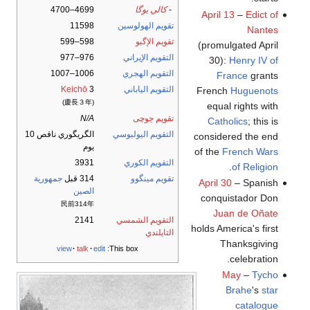
-
كالي يوگا
4699–4700
April 13
–
Edict of
تقويم الهولوسين
11598
Nantes
تقويم الإگبو
598–599
(promulgated April
التقويم الإيراني
976–977
30):
Henry IV of
التقويم الهجري
1006–1007
France
grants
التقويم الياباني
3
Keichō
French
Huguenots
(慶長３年)
equal rights with
تقويم جوچى
N/A
Catholics
; this is
التقويم اليوليوسي
الگريگوري ناقص 10
considered the end
يوم
of the
French Wars
التقويم الكوري
3931
.
of Religion
تقويم مينگوو
314 قبل
جمهورية
April 30
– Spanish
الصين
conquistador Don
民前314年
Juan de Oñate
التقويم الشمسي
2141
holds America's first
التايلندي
Thanksgiving
view
talk
edit
This box:
celebration.
May
–
Tycho
Brahe
's
star
catalogue