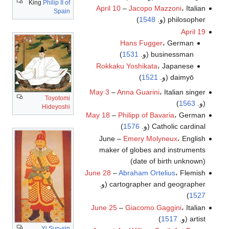
King
Philip II of
April 10
–
Jacopo Mazzoni
، Italian
Spain
philosopher (و.
1548
)
April 19
Hans Fugger
، German
businessman (و.
1531
)
Rokkaku Yoshikata
، Japanese
daimyō (و.
1521
)
May 3
–
Anna Guarini
، Italian singer
Toyotomi
(و.
1563
)
Hideyoshi
May 18
–
Philipp of Bavaria
، German
Catholic cardinal (و.
1576
)
June –
Emery Molyneux
، English
maker of globes and instruments
(date of birth unknown)
June 28
–
Abraham Ortelius
، Flemish
cartographer and geographer (و.
)
1527
June 25
–
Giacomo Gaggini
، Italian
artist (و.
1517
)
Yi Sun-sin