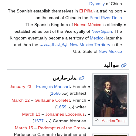
Dynasty
of China.
The Spanish establish themselves in
El Piñal
، a trading port
.
on the coast of China in the
Pearl River Delta
The Spanish Kingdom of
Nuevo México
is officially
established as part of the Viceroyalty of
New Spain
. The
Kingdom eventually become a territory of
Mexico
، later the
in the
New Mexico Territory
الولايات المتحدة
، and then the
U.S. State of
New Mexico
مواليد
يناير-مارس
January 23
–
François Mansart
، French
architect (ت.
1666
)
March 12
–
Guillaume Colletet
، French
writer (ت.
1659
)
March 13
–
Johannes Loccenius
،
German historian (ت.
1677
)
Maarten Tromp
March 15
–
Redemptus of the Cross
،
Portuguese Carmelite lay brother and