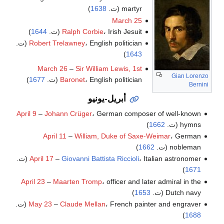
martyr (ت.
1638
)
March 25
، Irish Jesuit (ت.
Ralph Corbie
1644
)
، English politician (ت.
Robert Trelawney
)
1643
March 26
–
Sir William Lewis, 1st
Gian Lorenzo
، English politician (ت.
Baronet
1677
)
Bernini
أبريل-يونيو
April 9
–
Johann Crüger
، German composer of well-known
hymns (ت.
1662
)
April 11
–
William, Duke of Saxe-Weimar
، German
nobleman (ت.
1662
)
، Italian astronomer (ت.
Giovanni Battista Riccioli
–
April 17
)
1671
April 23
–
Maarten Tromp
، officer and later admiral in the
Dutch navy (ت.
1653
)
، French painter and engraver (ت.
Claude Mellan
–
May 23
)
1688