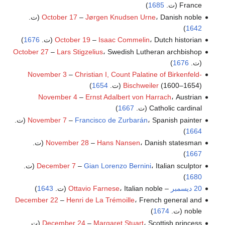
France (ت.
1685
)
، Danish noble (ت.
Jørgen Knudsen Urne
–
October 17
)
1642
، Dutch historian (ت.
Isaac Commelin
–
October 19
1676
)
October 27
–
Lars Stigzelius
، Swedish Lutheran archbishop
(ت.
1676
)
November 3
–
Christian I, Count Palatine of Birkenfeld-
(1600–1654) (ت.
Bischweiler
1654
)
November 4
–
Ernst Adalbert von Harrach
، Austrian
Catholic cardinal (ت.
1667
)
، Spanish painter (ت.
Francisco de Zurbarán
–
November 7
)
1664
، Danish statesman (ت.
Hans Nansen
–
November 28
)
1667
، Italian sculptor (ت.
Gian Lorenzo Bernini
–
December 7
)
1680
20 ديسمبر
–
، Italian noble (ت.
Ottavio Farnese
1643
)
December 22
–
Henri de La Trémoille
، French general and
noble (ت.
1674
)
، Scottish princess (ت.
Margaret Stuart
–
December 24