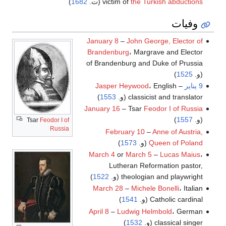
the Turkish abductions
victim of
(ت.
1682
)
وفيات
January 8
–
John George, Elector of
Brandenburg
، Margrave and Elector
of Brandenburg and Duke of Prussia
(و.
1525
)
9 يناير
–
، English
Jasper Heywood
classicist and translator (و.
1553
)
January 16
– Tsar
Feodor I of Russia
(و.
1557
)
Tsar
Feodor I of
Russia
February 10
–
Anne of Austria,
Queen of Poland
(و.
1573
)
March 4
or
March 5
–
Lucas Maius
،
Lutheran Reformation pastor,
theologian and playwright (و.
1522
)
March 28
–
Michele Bonelli
، Italian
Catholic cardinal (و.
1541
)
April 8
–
Ludwig Helmbold
، German
classical singer (و.
1532
)