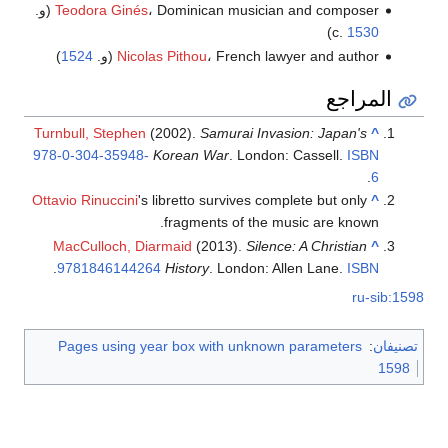
Teodora Ginés
، Dominican musician and composer (و.
)
c.
1530
، French lawyer and author (و.
Nicolas Pithou
1524
)
المراجع
Turnbull, Stephen
(2002).
Samurai Invasion: Japan's
^
978-0-304-35948-
Korean War
. London: Cassell.
ISBN
.
6
Ottavio Rinuccini
's libretto survives complete but only
^
fragments of the music are known.
MacCulloch, Diarmaid
(2013).
Silence: A Christian
^
.
9781846144264
History
. London: Allen Lane.
ISBN
ru-sib:1598
تصنيفان
:
Pages using year box with unknown parameters
1598