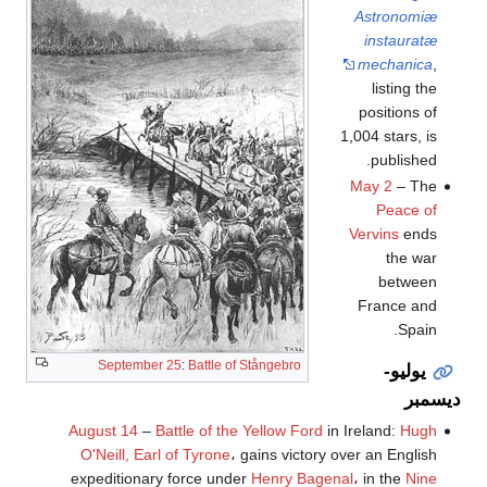
Astronomiæ
instauratæ
mechanica
,
listing the
positions of
1,004 stars, is
published.
May 2
– The
Peace of
Vervins
ends
the war
between
France and
Spain.
September 25
:
Battle of Stångebro
يوليو-
ديسمبر
August 14
–
Battle of the Yellow Ford
in Ireland:
Hugh
O'Neill, Earl of Tyrone
، gains victory over an English
expeditionary force under
Henry Bagenal
، in the
Nine