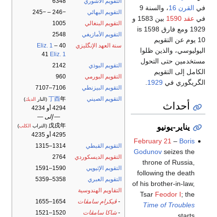
التقويم الآشوري
6348
في
القرن 16
، والسنة 9
التقويم البهائي
−246 – −245
في
عقد 1590
بين 1583 و
التقويم البنغالي
1005
1929 ومع فارق 1598 is
التقويم الأمازيغي
2548
10 يوم عن التقويم
سنة العهد الإنگليزي
40
–
Eliz. 1
اليوليوسي، والذين ظلوا
41
Eliz. 1
مستخدمين حتى التحول
التقويم البوذي
2142
الكامل إلى التقويم
التقويم البورمي
960
الگريگوري في
1929
.
التقويم البيزنطي
7106–7107
التقويم الصيني
年
丁酉
(النار
الديك
)
أحداث
4294 أو 4234
— إلى —
戊戌年
يناير-يونيو
(التراب
الكلب
)
4295 أو 4235
February 21
–
Boris
التقويم القبطي
1314–1315
Godunov
seizes the
التقويم الديسكوردي
2764
throne of Russia,
التقويم الإثيوپي
1590–1591
following the death
التقويم العبري
5358–5359
of his brother-in-law,
التقاويم الهندوسية
Tsar
Feodor I
; the
-
ڤيكرام سامڤات
1654–1655
Time of Troubles
-
شاكا سامڤات
1520–1521
starts.