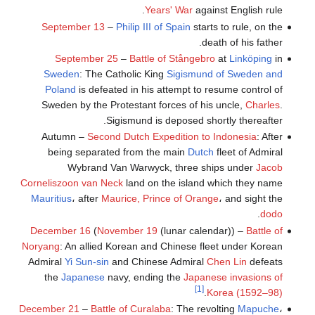
Years' War
against English rule.
September 13
–
Philip III of Spain
starts to rule, on the
death of his father.
September 25
–
Battle of Stångebro
at
Linköping
in
Sweden
: The Catholic King
Sigismund of Sweden and
Poland
is defeated in his attempt to resume control of
Sweden by the Protestant forces of his uncle,
Charles
.
Sigismund is deposed shortly thereafter.
Autumn –
Second Dutch Expedition to Indonesia
: After
being separated from the main
Dutch
fleet of Admiral
Wybrand Van Warwyck, three ships under
Jacob
Corneliszoon van Neck
land on the island which they name
Mauritius
، after
Maurice, Prince of Orange
، and sight the
.
dodo
December 16
(
November 19
(lunar calendar)) –
Battle of
Noryang
: An allied Korean and Chinese fleet under Korean
Admiral
Yi Sun-sin
and Chinese Admiral
Chen Lin
defeats
the
Japanese
navy, ending the
Japanese invasions of
[1]
.
Korea (1592–98)
December 21
–
Battle of Curalaba
: The revolting
Mapuche
،