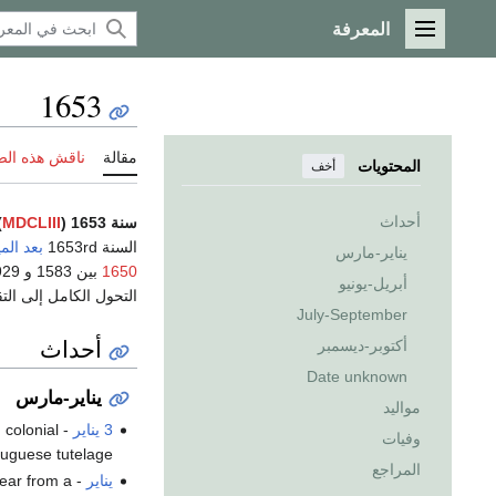
المعرفة
القائمة الرئيسية
1653
مقالة
ناقش هذه ال
المحتويات
أخف
أحداث
سنة 1653 (
MDCLIII
)
السنة 1653rd
بعد المي
يناير-مارس
1650
أبريل-يونيو
التحول الكامل إلى ال
July-September
أحداث
أكتوبر-ديسمبر
Date unknown
يناير-مارس
مواليد
3 يناير
- By the
 colonial
وفيات
uguese tutelage.
المراجع
يناير
- The
ear from a