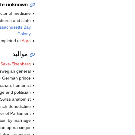
te unknown
tor of medicine.
church and state
ssachusetts Bay
.
Colony
mpleted at
Agra
مواليد
f Saxe-Eisenberg
، orwegian general
، German prince (ت.
، quarian, humanist
، dge and politician
، Swiss anatomist (ت
، rench Benedictine
، er of Parliament
، aun by marriage
، talian opera singer
، Italian composer (