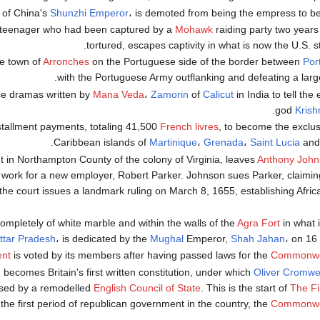
t of China's
Shunzhi Emperor
، is demoted from being the empress to b
 teenager who had been captured by a
Mohawk
raiding party two years
tortured, escapes captivity in what is now the U.S. s
e town of
Arronches
on the Portuguese side of the border between
Por
with the Portuguese Army outflanking and defeating a large
nce dramas written by
Mana Veda
،
Zamorin
of
Calicut
in India to tell the
god
Krish
stallment payments, totaling 41,500
French livres
, to become the exclus
.
Caribbean islands of
Martinique
،
Grenada
،
Saint Lucia
and
nt in Northampton County of the colony of Virginia, leaves
Anthony John
o work for a new employer, Robert Parker. Johnson sues Parker, claiming
d the court issues a landmark ruling on March 8, 1655, establishing Afr
mpletely of white marble and within the walls of the
Agra Fort
in what i
ttar Pradesh
، is dedicated by the
Mughal
Emperor,
Shah Jahan
، on 16
ent
is voted by its members after having passed laws for the
Commonwea
becomes Britain's first written constitution, under which
Oliver Cromwel
sed by a remodelled
English Council of State
. This is the start of
The Fi
the first period of republican government in the country, the
Commonwea