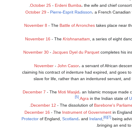
.
October 25
-
Erdeni Bumba
، the wife and chief consor
October 29
-
Pierre-Esprit Radisson
، a French Canadian
November 8
- The
Battle of Arronches
takes place near th
November 16
- The
Krishnanattam
, a series of eight da
November 30
-
Jacques Dyel du Parquet
completes his in
November
-
John Casor
، a servant of African desce
claiming his contract of indenture had expired, and goes t
slave for life, rather than an indentured servant, an
December 7
- The
Moti Masjid
، an Islamic mosque made co
[5]
Agra
in the Indian state of
U
.
December 12
- The dissolution of
Barebone's Parliam
December 16
- The
Instrument of Government
in England 
[6]
[7]
Protector
of England,
Scotland
، and
Ireland
,
being advi
.
bringing an end to 