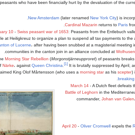
peasants who have been financially hurt by the devaluation of the curr
New Amsterdam
(later renamed
New York City
) is incor
Cardinal Mazarin
returns to
Paris
from
uary 10
-
Swiss peasant war of 1653
: Peasants from the Entlebuch vall
e at Heiligkreuz to organize a plan to suspend all tax payments to the a
anton of Lucerne
، after having been snubbed at a magisterial meeting 
communities in the canton join in an alliance concluded at
Wolhusen
The
Morning Star Rebellion
(
Morgonstjärneupproret
) of peasants breaks
[1]
of
Närke
، against
Queen Christina
.
It is brutally suppressed by April, a
claimed King Olof Mårtensson (who uses a
morning star
as his
scepter
)
breaking
March 14
- A Dutch fleet defeats t
Battle of Leghorn
in the Mediterrane
commander,
Johan van Galen
April 20
-
Oliver Cromwell
expels the
R