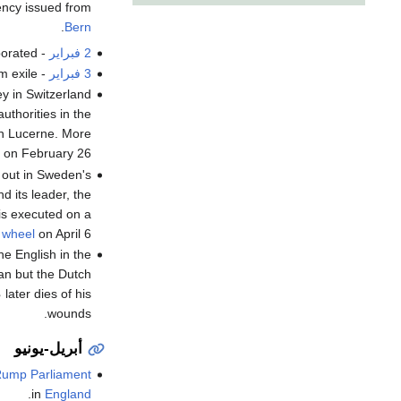
ency issued from
.
Bern
2 فبراير
-
porated.
3 فبراير
-
 exile.
ey in Switzerland
uthorities in the
in Lucerne. More
on February 26.
 out in Sweden's
nd its leader, the
 is executed on a
 wheel
on April 6.
he English in the
an but the Dutch
، later dies of his
wounds.
أبريل-يونيو
ump Parliament
.
in
England