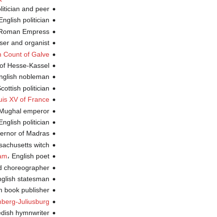
، olitician and peer
، English politician (
، y Roman Empress
، er and organist
h Count of Galve
،  of Hesse-Kassel
، English nobleman 
، Scottish politician 
uis XV of France
، Mughal emperor (
، English politician (
، overnor of Madras
، sachusetts witch
، English poet (ت.
am
، d choreographer
، English statesman
، n book publisher
mberg-Juliusburg
، edish hymnwriter