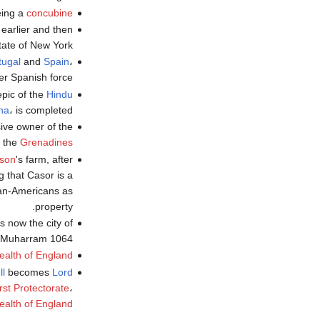
eing a
concubine
 earlier and then
tate of New York.
tugal
and
Spain
،
r Spanish force.
 epic of the
Hindu
na
، is completed.
ive owner of the
 the
Grenadines
son
's farm, after
 that Casor is a
ican-Americans as
property.
s now the city of
 Muharram 1064.
lth of England
l
becomes
Lord
rst Protectorate
،
lth of England