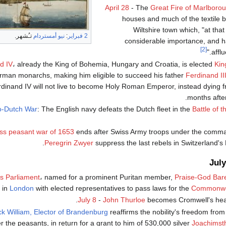
April 28
- The
Great Fire of Marlboro
houses and much of the textile b
Wiltshire town which, "at tha
2 فبراير
:
نيو أمستردام
تـُشهر.
considerable importance, and 
[2]
affl
d IV
، already the King of Bohemia, Hungary and Croatia, is elected
Kin
erman monarchs, making him eligible to succeed his father
Ferdinand II
rdinand IV will not live to become Holy Roman Emperor, instead dying 
months after
lo-Dutch War
: The English navy defeats the Dutch fleet in the
Battle of 
ss peasant war of 1653
ends after Swiss Army troops under the comm
Peregrin Zwyer
suppress the last rebels in Switzerland's 
Jul
s Parliament
، named for a prominent Puritan member,
Praise-God Bar
 in
London
with elected representatives to pass laws for the
Commonwea
July 8
-
John Thurloe
becomes Cromwell's head 
ck William, Elector of Brandenburg
reaffirms the nobility's freedom from 
r the peasants, in return for a grant to him of 530,000 silver
Joachimst