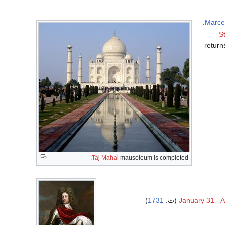
Marcel
S
return
Taj Mahal
mausoleum is completed.
)
1731
January 31
-
A