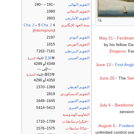
التقويم البهائي
−191 – −190
التقويم البنغالي
1060
التقويم الأمازيغي
2603
سنة العهد الإنگليزي
4
Cha. 2
– 5
Cha. 2
)
Interregnum
(
التقويم البوذي
2197
May 31
-
Ferdinan
by his fellow G
التقويم البورمي
1015
Emperor
. Fe
التقويم البيزنطي
7161–7162
التقويم الصيني
年
壬辰
(الماء
التنين
)
4349 أو 4289
June 13
-
First Ang
— إلى —
癸巳年
(الماء
الثعبان
)
June 20
- The
Swi
4350 أو 4290
التقويم القبطي
1369–1370
التقويم الديسكوردي
2819
التقويم الإثيوپي
1645–1646
July 4
-
Barebone'
التقويم العبري
5413–5414
.
session
التقاويم الهندوسية
-
ڤيكرام سامڤات
1709–1710
August 5
-
Frederi
-
شاكا سامڤات
1575–1576
unlimited control ove