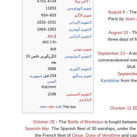
-
كالي يوگا
4754–4755
تقويم الهولوسين
11653
August 8
- Th
تقويم الإگبو
653–654
Paris by
Jean-
التقويم الإيراني
1031–1032
التقويم الهجري
1063–1064
August 10
- T
التقويم الياباني
2
Jōō
three days of fi
(承応２年)
تقويم جوچى
N/A
September 13
- A vi
التقويم اليوليوسي
الگريگوري ناقص 10
commandeered me
يوم
Mull
التقويم الكوري
3986
Septembe
تقويم مينگوو
259 قبل
جمهورية
Kandahar
from th
الصين
民前259年
التقويم الشمسي
2196
التايلندي
view
talk
edit
This box:
October 11
(O
October 20
- The
Battle of Bordeaux
is fought betwee
Spanish War
. The Spanish fleet of 30 warships, under t
the French fleet of
César, Duke of Vendôme
and capt