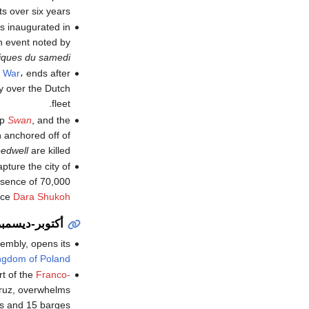
ts over six years.
 is inaugurated in
 an event noted by
iques du samedi
h War
، ends after
ry over the Dutch
fleet.
ip
Swan
, and the
n anchored off of
edwell
are killed.
apture the city of
resence of 70,000
nce
Dara Shukoh
أكتوبر-ديسمبر
embly, opens its
ingdom of Poland
t of the
Franco-
Cruz, overwhelms
s and 15 barges.