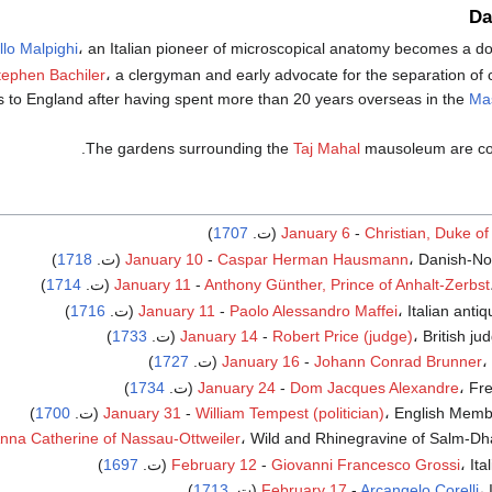
Da
lo Malpighi
، an Italian pioneer of microscopical anatomy becomes a doc
tephen Bachiler
، a clergyman and early advocate for the separation of 
s to England after having spent more than 20 years overseas in the
Ma
.
The gardens surrounding the
Taj Mahal
mausoleum are co
Christian, Duke o
-
January 6
(ت.
1707
)
Danish-N (ت.
Caspar Herman Hausmann
-
January 10
1718
)
)
1714
January 11
-
Anthony Günther, Prince of Anhalt-Zerbst
Italian anti (ت.
Paolo Alessandro Maffei
-
January 11
1716
)
British ju (ت.
Robert Price (judge)
-
January 14
1733
)
.
Johann Conrad Brunner
-
January 16
1727
)
F (ت.
Dom Jacques Alexandre
-
January 24
1734
)
English Memb (ت.
William Tempest (politician)
-
January 31
1700
)
Wild and Rhinegravine of Salm-Dh (ت.
nna Catherine of Nassau-Ottweiler
I (ت.
Giovanni Francesco Grossi
-
February 12
1697
)
ت.
Arcangelo Corelli
-
February 17
1713
)