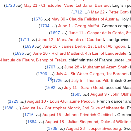
English p (ت.
Christopher Vane, 1st Baron Barnard
-
May 21
1723
)
ت.
Peter Gott
-
May 22
1712
)
Hol (ت.
Claudia Felicitas of Austria
-
May 30
1676
)
German compos (ت.
Georg Muffat
-
June 1
1704
)
Gaspar de la Cerda, 8t
-
June 11
(ت.
1697
)
Landgravine (ت.
Maria Amalia of Courland
-
June 12
1711
)
(ت.
James Bertie, 1st Earl of Abingdon
-
June 16
1699
)
(ت.
Richard Maitland, 4th Earl of Lauderdale
-
June 20
1695
)
-Hercule de Fleury, Bishop of Fréjus
، chief minister of France under
Lo
ت.
Muhammad Azam Shah
-
June 28
1707
)
ت.
Sir Walter Clarges, 1st Baronet
-
July 4
1706
)
[9]
British G (ت.
Thomas Pitt
-
July 5
1726
)
accused Mas (ت.
Sarah Good
-
July 11
1692
)
)
1683
August 9
-
John Oldh
French dancer an (ت.
Louis-Guillaume Pécour
-
August 10
1729
)
 (ت.
Christopher Monck, 2nd Duke of Albemarle
-
August 14
1688
)
Germa (ت.
Johann Friedrich Gleditsch
-
August 15
1716
)
Julius Siegmund, Duke of Württe
-
August 18
(ت.
1684
)
Sw (ت.
Jesper Swedberg
-
August 28
1735
)