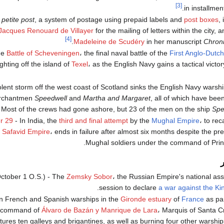
[3]
in installmen
e
petite post
, a system of postage using prepaid labels and
post boxes
,
Jacques Renouard de Villayer
for the mailing of letters within the city,
[4]
.
Madeleine de Scudéry
in her manuscript
Chron
he
Battle of Scheveningen
، the final naval battle of the
First Anglo-Dutc
ghting off the island of
Texel
، as the English Navy gains a tactical victo
olent storm off the west coast of Scotland sinks the English Navy warsh
rchantmen
Speedwell
and
Martha and Margaret
, all of which have bee
. Most of the crews had gone ashore, but 23 of the men on the ship
Spe
r 29
- In India, the
third and final attempt
by the
Mughal Empire
، to rec
e
Safavid Empire
، ends in failure after almost six months despite the p
.
Mughal soldiers under the command of Pri
ctober 1 O.S.) - The
Zemsky Sobor
، the Russian Empire's national ass
.
session to declare
a war against the K
n French and Spanish warships in the
Gironde estuary
of
France
as par
he command of
Álvaro de Bazán y Manrique de Lara
، Marquis of Santa 
ures ten galleys and brigantines, as well as burning four other warship