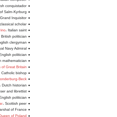
، nish conquistador
، of Salm-Kyrburg
،  Grand Inquisitor
، classical scholar
، Italian saint (ت.
rino
، British politician (ت
، English clergyman
، yal Navy Admiral
، English politician (
، ch mathematician
of Great Britain
، n Catholic bishop
-Sonderburg-Beck
، Dutch historian (ت.
، er and librettist
، English politician (
، Scottish peer (ت.
ar
، Marshal of France
 Queen of Poland