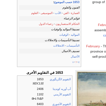
group of 
1653 حسب الموضوع
:
الفنون والعلوم
العمارة
-
الفن
-
الأدب
-
الموسيقى
-
العلوم
قوائم الزعماء
الحكام الاستعماريون
-
زعماء الدول
Febr
تصنيفا المواليد والوفيات
assembl
المواليد
-
الوفيات
c
تصنيفا التأسيسات والانحلالات
التأسيسات
-
الانحلالات
February
- 
province 
تصنيف الأعمال
self-pro
الأعمال
v
t
e
1653 في التقاويم الأخرى
التقويم الگريگوري
1653
MDCLIII
آب أوربه كونديتا
2406
التقويم الأرمني
1102
ԹՎ ՌՃԲ
التقويم الآشوري
6403