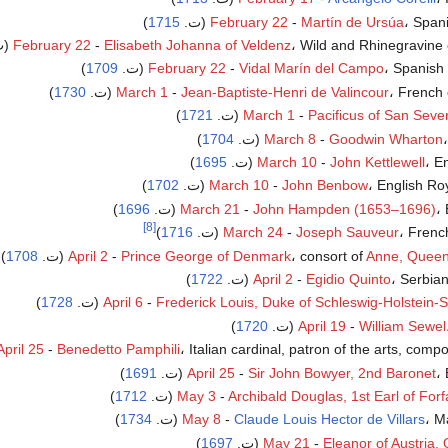
Spa (ت.
Martín de Ursúa
-
February 22
1715
)
Wild and Rhinegravine  (ت.
Elisabeth Johanna of Veldenz
-
February 22
Spanish (ت.
Vidal Marín del Campo
-
February 22
1709
)
French  (ت.
Jean-Baptiste-Henri de Valincour
-
March 1
1730
)
)
1721
March 1
-
Pacificus of San Seve
.
Goodwin Wharton
-
March 8
1704
)
 (ت.
John Kettlewell
-
March 10
1695
)
English Ro (ت.
John Benbow
-
March 10
1702
)
ت.
John Hampden (1653–1696)
-
March 21
1696
)
[8]
Fren (ت.
Joseph Sauveur
-
March 24
1716
)
Anne, Queen 
، consort of
Prince George of Denmark
-
April 2
(ت.
1708
)
Serbia (ت.
Egidio Quinto
-
April 2
1722
)
Frederick Louis, Duke of Schleswig-Holstein
-
April 6
(ت.
1728
)
)
1720
April 19
-
William Sewel
Italian cardinal, patron of the arts, compos (ت.
Benedetto Pamphili
-
April 25
ت.
Sir John Bowyer, 2nd Baronet
-
April 25
1691
)
)
1712
May 3
-
Archibald Douglas, 1st Earl of Forf
 (ت.
Claude Louis Hector de Villars
-
May 8
1734
)
Eleanor of Austria,
-
May 21
(ت.
1697
)