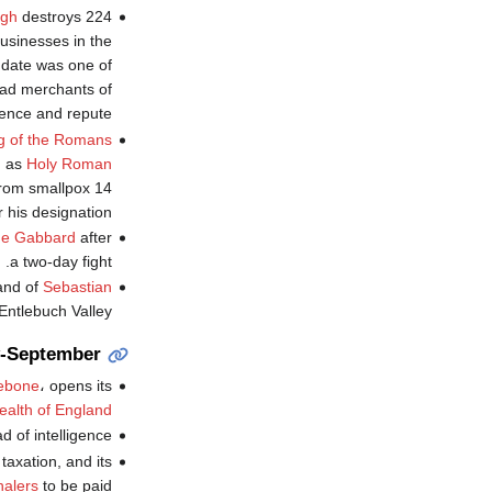
ugh
destroys 224
usinesses in the
t date was one of
had merchants of
uence and repute."
g of the Romans
I
as
Holy Roman
from smallpox 14
 his designation.
the Gabbard
after
a two-day fight.
and of
Sebastian
Entlebuch Valley.
y-September
ebone
، opens its
lth of England
of intelligence.
taxation, and its
halers
to be paid