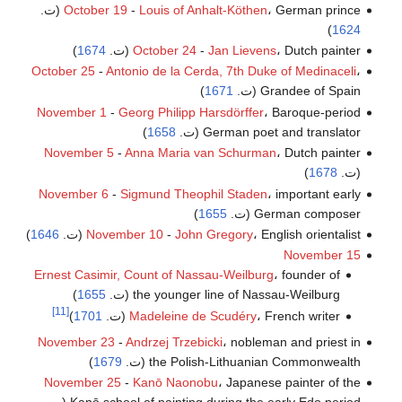
، German prince (ت.
Louis of Anhalt-Köthen
-
October 19
)
1624
، Dutch painter (ت.
Jan Lievens
-
October 24
1674
)
October 25
-
Antonio de la Cerda, 7th Duke of Medinaceli
،
Grandee of Spain (ت.
1671
)
November 1
-
Georg Philipp Harsdörffer
، Baroque-period
German poet and translator (ت.
1658
)
November 5
-
Anna Maria van Schurman
، Dutch painter
(ت.
1678
)
November 6
-
Sigmund Theophil Staden
، important early
German composer (ت.
1655
)
، English orientalist (ت.
John Gregory
-
November 10
1646
)
November 15
Ernest Casimir, Count of Nassau-Weilburg
، founder of
the younger line of Nassau-Weilburg (ت.
1655
)
[11]
، French writer (ت.
Madeleine de Scudéry
1701
)
November 23
-
Andrzej Trzebicki
، nobleman and priest in
the Polish-Lithuanian Commonwealth (ت.
1679
)
November 25
-
Kanō Naonobu
، Japanese painter of the