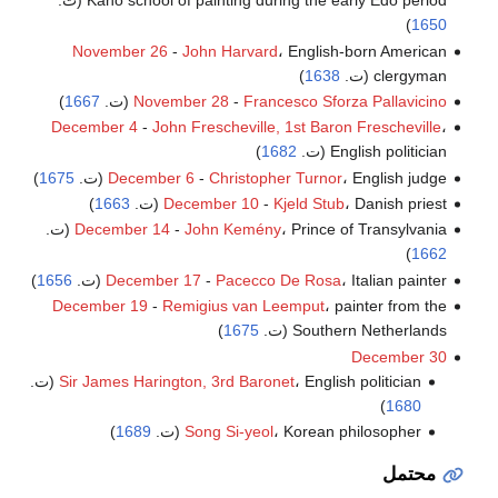
Kanō school of painting during the early Edo period (ت.
)
1650
November 26
-
John Harvard
، English-born American
clergyman (ت.
1638
)
Francesco Sforza Pallavicino
-
November 28
(ت.
1667
)
December 4
-
John Frescheville, 1st Baron Frescheville
،
English politician (ت.
1682
)
، English judge (ت.
Christopher Turnor
-
December 6
1675
)
، Danish priest (ت.
Kjeld Stub
-
December 10
1663
)
، Prince of Transylvania (ت.
John Kemény
-
December 14
)
1662
، Italian painter (ت.
Pacecco De Rosa
-
December 17
1656
)
December 19
-
Remigius van Leemput
، painter from the
Southern Netherlands (ت.
1675
)
December 30
، English politician (ت.
Sir James Harington, 3rd Baronet
)
1680
، Korean philosopher (ت.
Song Si-yeol
1689
)
محتمل