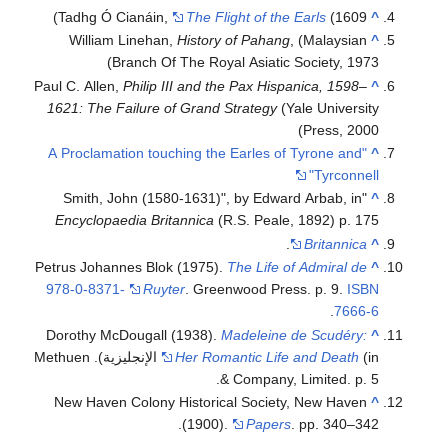
Tadhg Ó Cianáin,
The Flight of the Earls
(1609)
^
William Linehan,
History of Pahang
, (Malaysian
^
Branch Of The Royal Asiatic Society, 1973)
Paul C. Allen,
Philip III and the Pax Hispanica, 1598–
^
1621: The Failure of Grand Strategy
(Yale University
Press, 2000)
"A Proclamation touching the Earles of Tyrone and
^
Tyrconnell"
"Smith, John (1580-1631)", by Edward Arbab, in
^
Encyclopaedia Britannica
(R.S. Peale, 1892) p. 175
.
Britannica
^
Petrus Johannes Blok (1975).
The Life of Admiral de
^
978-0-8371-
Ruyter
. Greenwood Press. p. 9.
ISBN
.
7666-6
Dorothy McDougall (1938).
Madeleine de Scudéry:
^
Her Romantic Life and Death
(in الإنجليزية). Methuen
& Company, Limited. p. 5.
New Haven Colony Historical Society, New Haven
^
(1900).
Papers
. pp. 340–342.