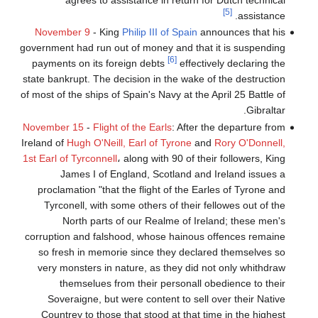
agrees to assistance in return for Dutch technical
[5]
assistance.
November 9
- King
Philip III of Spain
announces that his
government had run out of money and that it is suspending
[6]
payments on its foreign debts
effectively declaring the
state bankrupt. The decision in the wake of the destruction
of most of the ships of Spain's Navy at the April 25 Battle of
Gibraltar.
November 15
-
Flight of the Earls
: After the departure from
Ireland of
Hugh O'Neill, Earl of Tyrone
and
Rory O'Donnell,
1st Earl of Tyrconnell
، along with 90 of their followers, King
James I of England, Scotland and Ireland issues a
proclamation "that the flight of the Earles of Tyrone and
Tyrconell, with some others of their fellowes out of the
North parts of our Realme of Ireland; these men's
corruption and falshood, whose hainous offences remaine
so fresh in memorie since they declared themselves so
very monsters in nature, as they did not only whithdraw
themselues from their personall obedience to their
Soveraigne, but were content to sell over their Native
Countrey to those that stood at that time in the highest