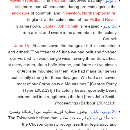
8 يونيو
-
landowners family
Tresham
: The
Newton rebellion
kills more than 40 peasants, during protests against the
enclosure
of common land in
Newton, Northamptonshire
،
.
England, at the culmination of the
Midland Revolt
10 يونيو
- In Jamestown,
is released
Captain John Smith
from arrest and sworn in as a member of the colony
Council.
June 15
- At Jamestown, the triangular fort is completed
and armed: "The fifteenth of June we had built and finished
our Fort, which was triangle wise, having three Bulwarkes,
at every corner, like a halfe Moone, and foure or five pieces
of Artillerie mounted in them. We had made our selves
sufficiently strong for these Savages. We had also sowne
most of our Corne on two Mountaines." [George Percy
(Tyler 1952:19)] The colony bears reportedly bears
extreme toil in strengthening the fort [from John Smith,
Proceedings
(Barbour 1964:210)].
20 يونيو
،
اليابان
- وصول سفارة كورية مكونة من أربعمائة وستين
شخصاً إلى
إدو
لإبرام معاهدة سلام. The Tokugawa believe that
the Choson dynasty recognizes their legitimacy and