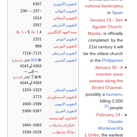
التقويم الآشوري
6357
national bankruptcy
التقويم البهائي
−237 – −236
.
in
Spain
التقويم البنغالي
1014
January 19
-
San
التقويم الأمازيغي
2557
Agustin Church,
سنة العهد الإنگليزي
4
Ja. 1
– 5
Ja. 1
Manila
، is officially
التقويم البوذي
2151
completed; by the
التقويم البورمي
969
21st century it will
be the oldest church
التقويم البيزنطي
7115–7116
.
in the
Philippines
التقويم الصيني
年
丙午
(النار
الحصان
)
4303 أو 4243
January 30
-
A
— إلى —
massive wave
丁未年
(النار
الماعز
)
sweeps along the
4304 أو 4244
Bristol Channel
،
التقويم القبطي
1323–1324
possibly a
tsunami
،
التقويم الديسكوردي
2773
killing 2,000
التقويم الإثيوپي
1599–1600
[1]
people.
التقويم العبري
5367–5368
February 24
-
التقاويم الهندوسية
Claudio
-
ڤيكرام سامڤات
1663–1664
Monteverdi
's
-
شاكا سامڤات
1529–1530
L'Orfeo
, the earliest