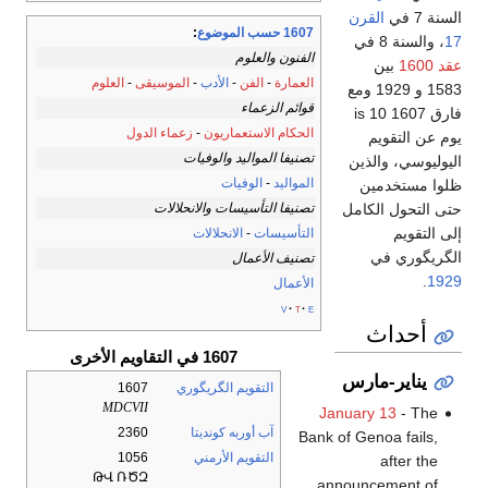
السنة 7 في
القرن
1607 حسب الموضوع
:
17
، والسنة 8 في
الفنون والعلوم
عقد 1600
بين
العمارة
-
الفن
-
الأدب
-
الموسيقى
-
العلوم
1583 و 1929 ومع
قوائم الزعماء
فارق 1607 is 10
الحكام الاستعماريون
-
زعماء الدول
يوم عن التقويم
تصنيفا المواليد والوفيات
اليوليوسي، والذين
المواليد
-
الوفيات
ظلوا مستخدمين
تصنيفا التأسيسات والانحلالات
حتى التحول الكامل
إلى التقويم
التأسيسات
-
الانحلالات
الگريگوري في
تصنيف الأعمال
.
1929
الأعمال
v
t
e
أحداث
1607 في التقاويم الأخرى
يناير-مارس
التقويم الگريگوري
1607
MDCVII
January 13
- The
آب أوربه كونديتا
2360
Bank of Genoa fails,
التقويم الأرمني
1056
after the
ԹՎ ՌԾԶ
announcement of