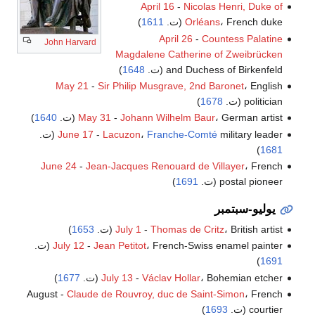
April 16
-
Nicolas Henri, Duke of
، French duke (ت.
Orléans
1611
)
April 26
-
Countess Palatine
John Harvard
Magdalene Catherine of Zweibrücken
and Duchess of Birkenfeld (ت.
1648
)
May 21
-
Sir Philip Musgrave, 2nd Baronet
، English
politician (ت.
1678
)
، German artist (ت.
Johann Wilhelm Baur
-
May 31
1640
)
military leader (ت.
Franche-Comté
،
Lacuzon
-
June 17
)
1681
June 24
-
Jean-Jacques Renouard de Villayer
، French
postal pioneer (ت.
1691
)
يوليو-سبتمبر
، British artist (ت.
Thomas de Critz
-
July 1
1653
)
، French-Swiss enamel painter (ت.
Jean Petitot
-
July 12
)
1691
، Bohemian etcher (ت.
Václav Hollar
-
July 13
1677
)
August -
Claude de Rouvroy, duc de Saint-Simon
، French
courtier (ت.
1693
)