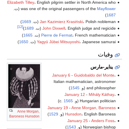
Elizabeth Tilley
، English pilgrim settler in North America who
Mayflower
was one of the original passengers of the
(ت.
)
1687
، Polish nobleman (ت.
Jan Kazimierz Krasiński
1669
)
[12]
، English judge and regicide (ت.
John Dixwell
1689
)
، French mathematician (ت.
Pierre de Fermat
1665
)
، Japanese samurai (ت.
Yagyū Jūbei Mitsuyoshi
1650
)
وفيات
يناير-مارس
January 6
-
Guidobaldo del Monte
،
Italian mathematician, astronomer
and philosopher (و.
1545
)
January 12
-
Mihály Káthay
،
Hungarian politician (و. c.
1565
)
January 19
-
Anne Morgan, Baroness
Anne Morgan,
، English Baroness (و.
Hunsdon
1529
)
Baroness Hunsdon
January 25
-
Anders Foss
،
Norwegian bishop (و.
1543
)