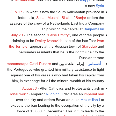
chief
Ali Janbulad
، who has seized control of
Aleppo
in what
.
is now
Syria
July 17
- In what is now the South Kalimantan province in
Indonesia,
Sultan Mustain Billah
of
Banjar
orders the
massacre of the crew of a Netherlands East India Company
.
ship visiting the capital at
Banjarmasin
July 20
- The second "
False Dmitry
", one of three people
claiming to be
Dmitry Ivanovich
، son of the late Tsar
Ivan
the Terrible
، appears at the Russian town of
Starodub
and
persuades residents that he is the rightful heir to the
Russian throne.
1 أغسطس
- إبرام معاهدة بين
and
monomotapa Gatsi Rusere
the Portuguese who granted him military assistance to fight
against one of his vassals who had taken his capital from
him, in exchange for all the mineral wealth of his country
August 3
- After Catholics and Protestants clash in
Donauwörth
، emperor
Rudolph II
declares an
imperial ban
over the city and orders Bavarian duke
Maximilian I
to
execute the ban leading to the occupation of the city by a
force of 15,000 in December. This in turn leads to the