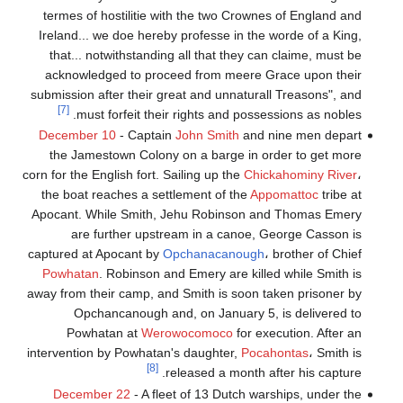
termes of hostilitie with the two Crownes of England and
Ireland... we doe hereby professe in the worde of a King,
that... notwithstanding all that they can claime, must be
acknowledged to proceed from meere Grace upon their
submission after their great and unnaturall Treasons", and
[7]
must forfeit their rights and possessions as nobles.
December 10
- Captain
John Smith
and nine men depart
the Jamestown Colony on a barge in order to get more
corn for the English fort. Sailing up the
Chickahominy River
،
the boat reaches a settlement of the
Appomattoc
tribe at
Apocant. While Smith, Jehu Robinson and Thomas Emery
are further upstream in a canoe, George Casson is
captured at Apocant by
Opchanacanough
، brother of Chief
Powhatan
. Robinson and Emery are killed while Smith is
away from their camp, and Smith is soon taken prisoner by
Opchancanough and, on January 5, is delivered to
Powhatan at
Werowocomoco
for execution. After an
intervention by Powhatan's daughter,
Pocahontas
، Smith is
[8]
released a month after his capture.
December 22
- A fleet of 13 Dutch warships, under the