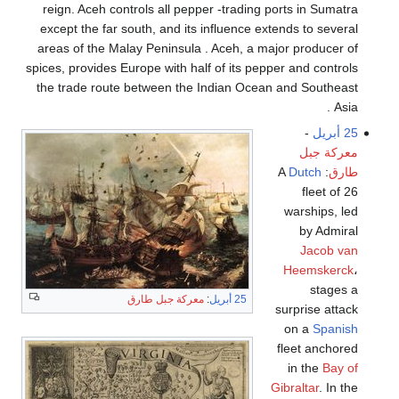
reign. Aceh controls all pepper -trading ports in Sumatra
except the far south, and its influence extends to several
areas of the Malay Peninsula . Aceh, a major producer of
spices, provides Europe with half of its pepper and controls
the trade route between the Indian Ocean and Southeast
Asia .
25 أبريل
-
معركة جبل
طارق
: A
Dutch
fleet of 26
warships, led
by Admiral
Jacob van
Heemskerck
،
stages a
25 أبريل
:
معركة جبل طارق
surprise attack
on a
Spanish
fleet anchored
in the
Bay of
Gibraltar
. In the