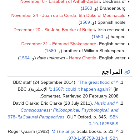
November 8
-
Elisabeth of Anhalt-Zerbst
، Electress of
Brandenburg (و.
1563
)
November 24
-
Juan de la Cerda, 6th Duke of Medinaceli
،
Spanish noble (و.
1569
)
December 20
-
Sir John Bourke of Brittas
، Irish recusant,
hanged (و.
1550
)
December 31
-
Edmund Shakespeare
، English actor,
brother of William Shakespeare (و.
1580
)
، English writer (و.
Henry Chettle
-
date unknown
1564
)
المراجع
BBC staff (24 September 2014).
"The great flood of
^
1607: could it happen again?"
(in الإنجليزية). BBC
.
Somerset
. Retrieved
20 February
2008
David Clarke; Eric Clarke (28 July 2011).
Music and
^
Consciousness: Philosophical, Psychological, and
978-
Cultural Perspectives
. OUP Oxford. p. 345.
ISBN
.
0-19-162558-9
Roger Quarm (1992).
The Ship
. Scala Books. p. 23.
^
.
978-1-85759-010-4
ISBN