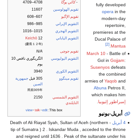
-
كالي يوگا
4708–4709
fully developed
تقويم الهولوسين
11607
opera
in the
تقويم الإگبو
607–608
modern-day
التقويم الإيراني
985–986
repertoire,
التقويم الهجري
1015–1016
premieres at the
التقويم الياباني
12
Keichō
Ducal Palace of
(慶長１２年)
[2]
.
Mantua
تقويم جوچى
N/A
March 10
- Battle of
التقويم اليوليوسي
الگريگوري ناقص 10
Gol in
Gojjam
:
يوم
Susenyos
defeats
التقويم الكوري
3940
the combined
تقويم مينگوو
305 قبل
جمهورية
armies of
Yaqob
and
الصين
Abuna
Petros II,
民前305年
which makes him
التقويم الشمسي
2150
إمبراطور إثيوبيا
.
التايلندي
view
talk
edit
This box:
أبريل-يونيو
4 أبريل
- Death of Ali Riayat Syah, Sultan of Aceh (northern
tip of Sumatra ) 2 . Iskandar Muda , acceded to the throne
and reigned until 1636 . Peak of the sultanate under his