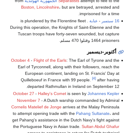
attempt to flee to the
Separatists
الجمهورية الهولندية
from
Boston, Lincolnshire
، but are betrayed, arrested and
imprisoned for a time.
16 سبتمبر
-
عنابة
is plundered by the Florentine fleet .
During this operation, the Knights of Saint-Etienne and the
Tuscan troops have forty-seven wounded, but capture
1464 prisoners وقتلوا 470 مسلم.
أكتوبر-ديسمبر
October 4
-
Flight of the Earls
: The Earl of Tyrone and the
Earl of Tyrconnell, along with their followers, reach the
European continent, landing on St. Francis' Day at
[4]
Quilleboeuf in France with 99 people.
after having
departed Rathmullan in Ireland on September 12.
October 27
-
Halley's Comet
is seen by
Johannes Kepler
November 7
- A Dutch warship commanded by Admiral
Cornelis Matelief de Jonge
arrives at the Malay Peninsula
to attempt opening trade with the
Pahang Sultanate
، and
get Pahang's assistance in the Dutch Navy's fight against
the Portuguese Navy in Asian trade.
Sultan Abdul Ghafur