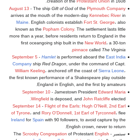
creation of the
Protestant Union
in 1608.
August 13
- The ship
Gift of God
of the
Plymouth Company
arrives at the mouth of the modern-day
Kennebec River
in
Maine
. English colonists establish
Fort St. George
، also
known as the
Popham Colony
. The settlement lasts little
more than a year, before residents return to England in the
first oceangoing ship built in the
New World
، a 30-ton
.
pinnace
called
The Virginia
September 5
-
Hamlet
is performed aboard the
East India
Company
ship
Red Dragon
, under the command of Capt.
William Keeling
، anchored off the coast of
Sierra Leone
،
the first known performance of a Shakespeare play outside
England in English, and the first by amateurs.
September 10
- Jamestown President
Edward Maria
Wingfield
is deposed, and
John Ratcliffe
elected.
September 14
-
Flight of the Earls
:
Hugh O'Neill, 2nd Earl
of Tyrone
، and
Rory O'Donnell, 1st Earl of Tyrconnell
، flee
Ireland
for
Spain
with 90 followers, to avoid capture by the
English crown, never to return.
سبتمبر - The
English
of Protestant
Scrooby Congregation