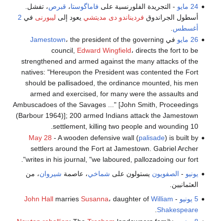
24 مايو
- التجريدة الفلورنسية على
فاماگوستا
،
قبرص
، تفشل.
أسطول الجراندوق
فرديناندو دى مديتشي
يعود إلى
ليبورنى
في
2
أغسطس
.
26 مايو
في
، the president of the governing
Jamestown
council,
Edward Wingfield
، directs the fort to be
strengthened and armed against the many attacks of the
natives: "Hereupon the President was contented the Fort
should be pallisadoed, the ordinance mounted, his men
armed and exercised, for many were the assaults and
Ambuscadoes of the Savages ..." [John Smith, Proceedings
(Barbour 1964)]; 200 armed Indians attack the Jamestown
settlement, killing two people and wounding 10.
May 28
- A wooden defensive wall (
palisade
) is built by
settlers around the Fort at Jamestown. Gabriel Archer
writes in his journal, "we laboured, pallozadoing our fort".
يونيو
-
الصفويون
يستولون على
شماخي
، عاصمة
شيروان
، من
العثمانيين.
5 يونيو
-
William
، daughter of
Susanna
marries
John Hall
.
Shakespeare