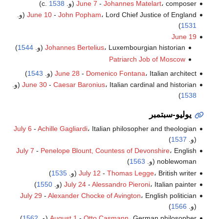
، composer (و. c.
Johannes Matelart
-
June 7
1538
)
، Lord Chief Justice of England (و.
John Popham
-
June 10
)
1531
June 19
، Luxembourgian historian (و.
Johannes Bertelius
1544
)
Patriarch Job of Moscow
، Italian architect (و.
Domenico Fontana
-
June 28
1543
)
، Italian cardinal and historian (و.
Caesar Baronius
-
June 30
)
1538
يوليو-سبتمبر
July 6
-
Achille Gagliardi
، Italian philosopher and theologian
(و.
1537
)
July 7
-
Penelope Blount, Countess of Devonshire
، English
noblewoman (و.
1563
)
، British writer (و.
Thomas Legge
-
July 12
1535
)
، Italian painter (و.
Alessandro Pieroni
-
July 24
1550
)
July 29
-
Alexander Chocke of Avington
، English politician
(و.
1566
)
، German philosopher (و.
Otto Casmann
-
August 1
1562
)