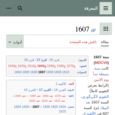
المعرفة
القائمة الرئيسية
بحث
أدوات
1607
تبديل عرض جدول المحتويات
مقالة
ناقش هذه الصفحة
أدوات
سنة 1607
قرن 16
·
قرن 17
·
قرن 18
القرون
:
)
MDCVII
(
ع1570
ع1580
ع1590
ع1600
ع1610
ع1620
ع1630
العقود
:
كانت
سنة
1604
1605
1606
1607
1608
1609
1610
السنوات
:
بسيطة
تبدأ
يوم الاثنين
الألفية 2
ألفية
:
(الرابط يعرض
القرن 16
–
القرن 17
–
القرن 18
قرون
:
التقويم كاملاً)
عقود
:
عقد 1570
عقد 1580
عقد 1590
–
عقد 1600
–
التقويم الگريگوري
،
عقد 1610
عقد 1620
عقد 1630
السنة 1607
بعد
1609
1608
–
1607
–
1606
1605
1604
سنين
:
الميلاد
(م)، السنة
1610
607 في
الألفية 2
،