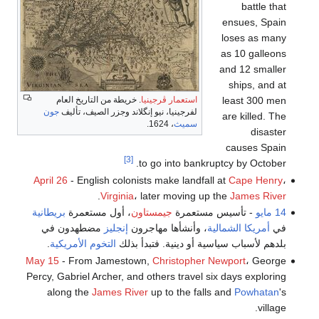
battle that
ensues, Spain
loses as many
as 10 galleons
and 12 smaller
ships, and at
استعمار ڤرجينيا
. خريطة من التاريخ العام
least 300 men
لفرجينيا، نيو إنگلاند وجزر الصيف، تأليف
جون
are killed. The
سميث
، 1624.
disaster
causes Spain
[3]
to go into bankruptcy by October.
April 26
- English colonists make landfall at
Cape Henry
،
.
Virginia
، later moving up the
James River
14 مايو
- تأسيس مستعمرة
جيمستاون
، أول مستعمرة
بريطانية
في
أمريكا الشمالية
، وأنشأها مهاجرون
إنجليز
مضطهدون في
بلدهم لأسباب سياسية أو دينية. فتبدأ بذلك
التخوم الأمريكية
.
May 15
- From Jamestown,
Christopher Newport
، George
Percy, Gabriel Archer, and others travel six days exploring
along the
James River
up to the falls and
Powhatan
's
village.