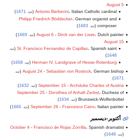
August 5
، Italian Catholic cardinal (ت.
Antonio Barberini
1671
)
Philipp Friedrich Böddecker
، German organist and
composer (ت.
1683
)
، Dutch painter (ت.
Dirck van der Lisse
-
August 6
1669
)
August 15
، Spanish saint (ت.
St. Francisco Fernandez de Capillas
)
1648
Herman IV, Landgrave of Hesse-Rotenburg
(ت.
1658
)
، German bishop (ت.
Sebastian von Rostock
-
August 24
)
1671
Archduke Charles of Austria
-
September 15
(ت.
1632
)
September 25
-
Dorothea of Anhalt-Zerbst
، Duchess of
Brunswick-Wolfenbüttel (ت.
1634
)
، Italian painter (ت.
Francesco Cairo
-
September 26
1665
)
أكتوبر-ديسمبر
October 4
-
Francisco de Rojas Zorrilla
، Spanish dramatist
(ت.
1648
)