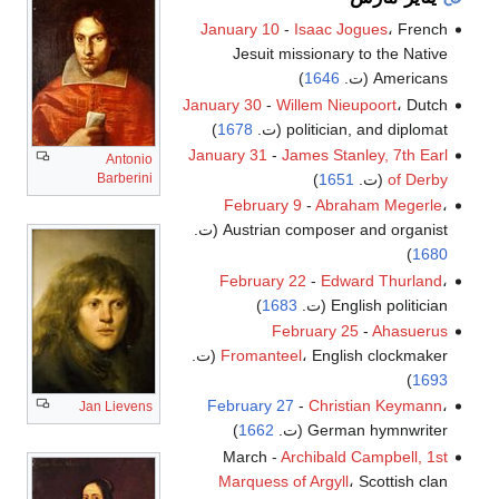
January 10
-
Isaac Jogues
، French
Jesuit missionary to the Native
Americans (ت.
1646
)
January 30
-
Willem Nieupoort
، Dutch
politician, and diplomat (ت.
1678
)
January 31
-
James Stanley, 7th Earl
Antonio
Barberini
of Derby
(ت.
1651
)
February 9
-
Abraham Megerle
،
Austrian composer and organist (ت.
)
1680
February 22
-
Edward Thurland
،
English politician (ت.
1683
)
February 25
-
Ahasuerus
، English clockmaker (ت.
Fromanteel
)
1693
February 27
-
Christian Keymann
،
Jan Lievens
German hymnwriter (ت.
1662
)
March -
Archibald Campbell, 1st
Marquess of Argyll
، Scottish clan