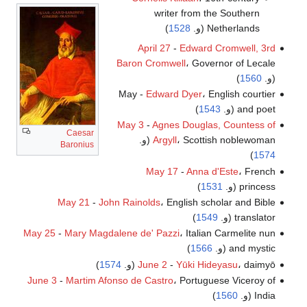
writer from the Southern
Netherlands (و.
1528
)
April 27
-
Edward Cromwell, 3rd
Baron Cromwell
، Governor of Lecale
(و.
1560
)
May -
Edward Dyer
، English courtier
and poet (و.
1543
)
May 3
-
Agnes Douglas, Countess of
Caesar
، Scottish noblewoman (و.
Argyll
Baronius
)
1574
May 17
-
Anna d'Este
، French
princess (و.
1531
)
May 21
-
John Rainolds
، English scholar and Bible
translator (و.
1549
)
May 25
-
Mary Magdalene de' Pazzi
، Italian Carmelite nun
and mystic (و.
1566
)
، daimyō (و.
Yūki Hideyasu
-
June 2
1574
)
June 3
-
Martim Afonso de Castro
، Portuguese Viceroy of
India (و.
1560
)