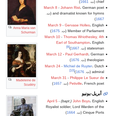
chief (ت.
1661
)
March 8
-
Johann Rist
، German poet
and dramatist known for hymns (ت.
)
1667
March 9
-
Gervase Holles
، English
Anna Maria van
Member of Parliament (ت.
1675
)
Schurman
March 10
-
Thomas Wriothesley, 4th
Earl of Southampton
، English
[9]
statesman (ت.
1667
)
March 12
-
Paul Gerhardt
، German
theologian (ت.
1676
)
March 24
-
Michiel de Ruyter
، Dutch
[10]
admiral (ت.
1676
)
March 31
-
Philippe Le Sueur de
Madeleine de
، French poet (ت.
Petiville
1657
)
Scudéry
أبريل-يونيو
April 5
-
(bapt.)
John Boys
، English
Royalist soldier, Lord Warden of the
Cinque Ports (ت.
1664
)