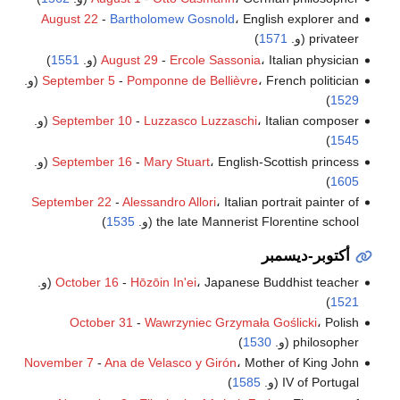
August 22
-
Bartholomew Gosnold
، English explorer and
privateer (و.
1571
)
، Italian physician (و.
Ercole Sassonia
-
August 29
1551
)
، French politician (و.
Pomponne de Bellièvre
-
September 5
)
1529
، Italian composer (و.
Luzzasco Luzzaschi
-
September 10
)
1545
، English-Scottish princess (و.
Mary Stuart
-
September 16
)
1605
September 22
-
Alessandro Allori
، Italian portrait painter of
the late Mannerist Florentine school (و.
1535
)
أكتوبر-ديسمبر
، Japanese Buddhist teacher (و.
Hōzōin In'ei
-
October 16
)
1521
October 31
-
Wawrzyniec Grzymała Goślicki
، Polish
philosopher (و.
1530
)
November 7
-
Ana de Velasco y Girón
، Mother of King John
IV of Portugal (و.
1585
)