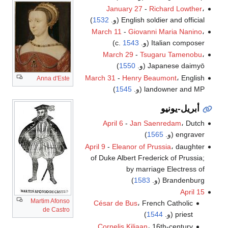
January 27
-
Richard Lowther
،
English soldier and official (و.
1532
)
March 11
-
Giovanni Maria Nanino
،
Italian composer (و. c.
1543
)
March 29
-
Tsugaru Tamenobu
،
Japanese daimyō (و.
1550
)
March 31
-
Henry Beaumont
، English
Anna d'Este
landowner and MP (و.
1545
)
أبريل-يونيو
April 6
-
Jan Saenredam
، Dutch
engraver (و.
1565
)
April 9
-
Eleanor of Prussia
، daughter
of Duke Albert Frederick of Prussia;
by marriage Electress of
Brandenburg (و.
1583
)
April 15
Martim Afonso
César de Bus
، French Catholic
de Castro
priest (و.
1544
)
Cornelis Kiliaan
، 16th-century