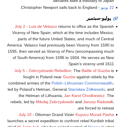
declares itself a tributary of Japan.
22 يونيو
- Christopher Newport sails back to England.
يوليو-سبتمبر
July 2
-
Luis de Velasco
returns to office as the Spanish
Viceroy of New Spain, which at the time includes Mexico,
parts of the future United States, and much of Central
America. Velasco had previously been Viceroy from 1590 to
1595, then served as Viceroy of Peru (encompassing much
of South America) from 1596 to 1604. He serves as New
Spain's viceroy until 1611.
July 5
-
Zebrzydowski Rebellion
: The
Battle of Guzów
is
fought in Poland near
Guzów
against rebels by the
combined armies of the
Polish–Lithuanian Commonwealth
،
led by Poland's Hetman, General
Stanisław Żółkiewski
، and
the Hetman of Lithuania,
Jan Karol Chodkiewicz
. The
rebels, led by
Mikołaj Zebrzydowski
and
Janusz Radziwiłł
،
are forced to retreat.
July 10
- Ottoman Grand Vizier
Kuyucu Murad Pasha
launches a secret expedition to confront rebel Kurdish tribal