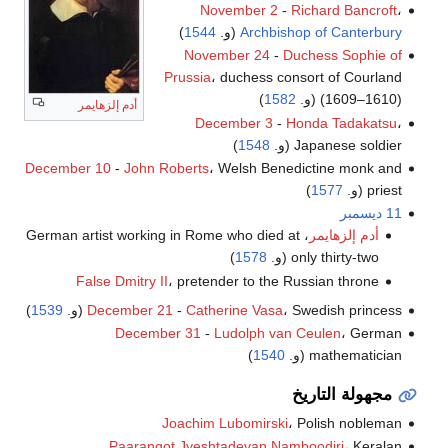
November 2
-
Richard Bancroft
،
Archbishop of Canterbury
(و.
1544
)
November 24
-
Duchess Sophie of
Prussia
، duchess consort of Courland
(1609–1610) (و.
1582
)
أدم إلزهايمر
December 3
-
Honda Tadakatsu
،
Japanese soldier (و.
1548
)
December 10
-
John Roberts
، Welsh Benedictine monk and
priest (و.
1577
)
11 ديسمبر
أدم إلزهايمر
، German artist working in Rome who died at
only thirty-two (و.
1578
)
False Dmitry II
، pretender to the Russian throne
، Swedish princess (و.
Catherine Vasa
-
December 21
1539
)
December 31
-
Ludolph van Ceulen
، German
mathematician (و.
1540
)
مجهولة التاريخ
Joachim Lubomirski
، Polish nobleman
Paarangot Jyeshtadevan Namboodiri
، Keralan