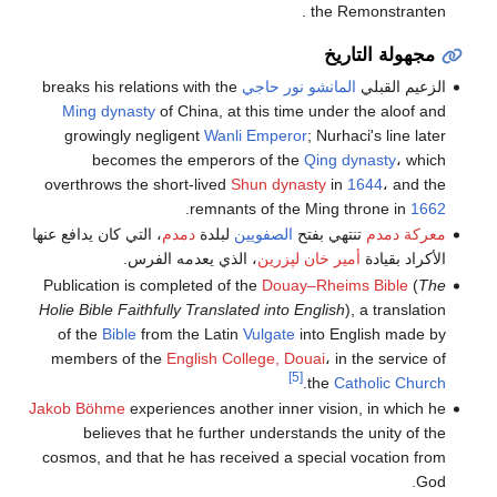
the Remonstranten .
مجهولة التاريخ
الزعيم القبلي
المانشو
نور حاجي
breaks his relations with the
Ming dynasty
of China, at this time under the aloof and
growingly negligent
Wanli Emperor
; Nurhaci's line later
becomes the emperors of the
Qing dynasty
، which
overthrows the short-lived
Shun dynasty
in
1644
، and the
.
remnants of the Ming throne in
1662
معركة دمدم
تنتهي بفتح
الصفويين
لبلدة
دمدم
، التي كان يدافع عنها
الأكراد بقيادة
أمير خان لپزرين
، الذي يعدمه الفرس.
Publication is completed of the
Douay–Rheims Bible
(
The
Holie Bible Faithfully Translated into English
), a translation
of the
Bible
from the Latin
Vulgate
into English made by
members of the
English College, Douai
، in the service of
[5]
.
the
Catholic Church
Jakob Böhme
experiences another inner vision, in which he
believes that he further understands the unity of the
cosmos, and that he has received a special vocation from
God.