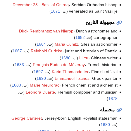
December 28
-
Basil of Ostrog
، Serbian Orthodox bishop
venerated as Saint Vasilije (ت.
1671
)
مجهولة التاريخ
Dirck Rembrantsz van Nierop
، Dutch astronomer and
cartographer (ت.
1682
)
، Silesian astronomer (ت.
Maria Cunitz
1664
)
، jurist and historian of Danzig (ت.
Reinhold Curicke
1667
)
، Chinese writer (ت.
Li Yu
1680
)
، French historian (ت.
François Eudes de Mézeray
1683
)
، Finnish official (ت.
Karin Thomasdotter
1697
)
، Greek painter (ت.
Emmanuel Tzanes
1690
)
، French chemist and alchemist (ت.
Marie Meurdrac
1680
)
، Flemish composer and musician (ت.
Leonora Duarte
)
1678
محتملة
George Carteret
، Jersey-born English Royalist statesman
(ت.
1680
)