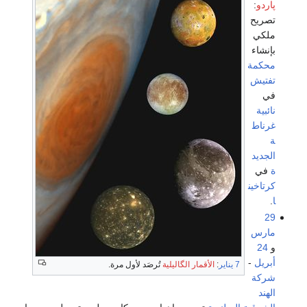
پاردو
:
تصريح
ملكي
بإنشاء
محكمة
تفتيش
في
نائبية
غرناط
ة
الجديد
ة
في
كرتاخين
ا
.
29
مارس
و
24
أبريل
-
7 يناير
:
الأقمار الگاليلية
تُرصَد لأول مرة.
شركة
الهند