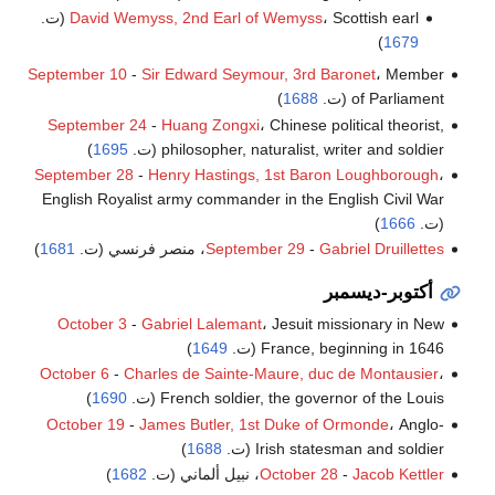
، Scottish earl (ت.
David Wemyss, 2nd Earl of Wemyss
)
1679
September 10
-
Sir Edward Seymour, 3rd Baronet
، Member
of Parliament (ت.
1688
)
September 24
-
Huang Zongxi
، Chinese political theorist,
philosopher, naturalist, writer and soldier (ت.
1695
)
September 28
-
Henry Hastings, 1st Baron Loughborough
،
English Royalist army commander in the English Civil War
(ت.
1666
)
Gabriel Druillettes
-
September 29
، منصر فرنسي (ت.
1681
)
أكتوبر-ديسمبر
October 3
-
Gabriel Lalemant
، Jesuit missionary in New
France, beginning in 1646 (ت.
1649
)
October 6
-
Charles de Sainte-Maure, duc de Montausier
،
French soldier, the governor of the Louis (ت.
1690
)
October 19
-
James Butler, 1st Duke of Ormonde
، Anglo-
Irish statesman and soldier (ت.
1688
)
Jacob Kettler
-
October 28
، نبيل ألماني (ت.
1682
)