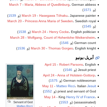
March 7
-
Maria, Abbess of Quedlinburg
، German abbess
(و.
1571
)
، Japanese painter (و.
Hasegawa Tōhaku
-
March 19
1539
)
March 20
-
Princess Anna Maria of Sweden
، Swedish royal
(و.
1545
)
، English politician (و.
Henry Cocke
-
March 24
1538
)
March 28
-
Wolfgang, Count of Hohenlohe-Weikersheim
،
German count (و.
1546
)
، English knight (و.
Thomas Gorges
-
March 30
1536
)
أبريل-يونيو
April 15
-
Robert Parsons
، English
Jesuit priest (و.
1546
)
April 24
-
Anna of Holstein-Gottorp
،
German noblewoman (و.
1575
)
May 11
-
Matteo Ricci
، Italian
Jesuit
priest and servant of God (و.
1552
)
May 14
- King
Henry IV of France
،
(assassinated) (و.
1553
)
Servant of God
Matteo Ricci