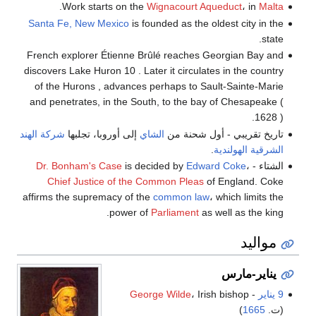
.
Work starts on the
Wignacourt Aqueduct
، in
Malta
Santa Fe, New Mexico
is founded as the oldest city in the
state.
French explorer Étienne Brûlé reaches Georgian Bay and
discovers Lake Huron 10 . Later it circulates in the country
of the Hurons , advances perhaps to Sault-Sainte-Marie
and penetrates, in the South, to the bay of Chesapeake (
1628 ).
تاريخ تقريبي - أول شحنة من
الشاي
إلى أوروبا، تجلبها
شركة الهند
الشرقية الهولندية
.
الشتاء -
،
Edward Coke
is decided by
Dr. Bonham's Case
Chief Justice of the Common Pleas
of England. Coke
affirms the supremacy of the
common law
، which limits the
power of
Parliament
as well as the king.
مواليد
يناير-مارس
9 يناير
-
، Irish bishop
George Wilde
(ت.
1665
)