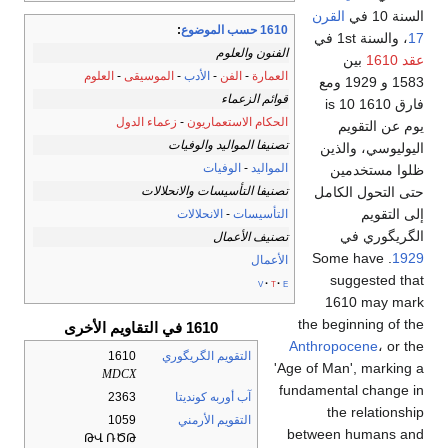
السنة 10 في
القرن
1610 حسب الموضوع
:
17
، والسنة 1st في
الفنون والعلوم
عقد 1610
بين
العمارة
-
الفن
-
الأدب
-
الموسيقى
-
العلوم
1583 و 1929 ومع
قوائم الزعماء
فارق 1610 is 10
الحكام الاستعماريون
-
زعماء الدول
يوم عن التقويم
تصنيفا المواليد والوفيات
اليوليوسي، والذين
المواليد
-
الوفيات
ظلوا مستخدمين
تصنيفا التأسيسات والانحلالات
حتى التحول الكامل
إلى التقويم
التأسيسات
-
الانحلالات
الگريگوري في
تصنيف الأعمال
. Some have
1929
الأعمال
suggested that
v
t
e
1610 may mark
the beginning of the
1610 في التقاويم الأخرى
Anthropocene
، or the
التقويم الگريگوري
1610
'Age of Man', marking a
MDCX
fundamental change in
آب أوربه كونديتا
2363
the relationship
التقويم الأرمني
1059
between humans and
ԹՎ ՌԾԹ