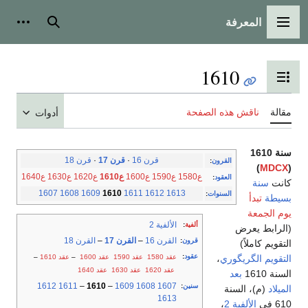
المعرفة
القائمة الرئيسية
بحث
أدوات
1610
تبديل عرض جدول المحتويات
مقالة
ناقش هذه الصفحة
أدوات
سنة 1610
قرن 16
·
قرن 17
·
قرن 18
القرون
:
)
MDCX
(
ع1580
ع1590
ع1600
ع1610
ع1620
ع1630
ع1640
العقود
:
كانت
سنة
1607
1608
1609
1610
1611
1612
1613
السنوات
:
بسيطة
تبدأ
يوم الجمعة
الألفية 2
ألفية
:
(الرابط يعرض
القرن 16
–
القرن 17
–
القرن 18
قرون
:
التقويم كاملاً)
عقود
:
عقد 1580
عقد 1590
عقد 1600
–
عقد 1610
–
التقويم الگريگوري
،
عقد 1620
عقد 1630
عقد 1640
السنة 1610
بعد
1612
1611
–
1610
–
1609
1608
1607
سنين
:
الميلاد
(م)، السنة
1613
610 في
الألفية 2
،