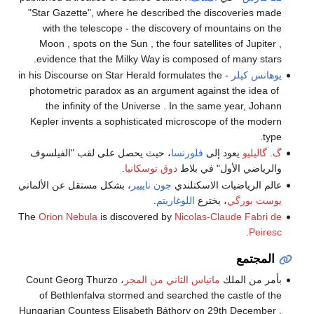
"Star Gazette", where he described the discoveries made
with the telescope - the discovery of mountains on the
Moon , spots on the Sun , the four satellites of Jupiter ,
evidence that the Milky Way is composed of many stars.
يوهانس كپلر
- in his Discourse on Star Herald formulates the
photometric paradox as an argument against the idea of ​​
the infinity of the Universe . In the same year, Johann
Kepler invents a sophisticated microscope of the modern
type.
گ. گاليليو
يعود إلى
فلورنسا
، حيث يحصل على لقب "الفيلسوف
والرياضي الأول" في بلاط
دوق توسكانيا
.
عالم الرياضيات الاسكتلندي
جون ناپيير
، بشكل مستقل عن الألماني
يوست بورگي
، يخترع
اللوغاريتم
.
The
Orion Nebula
is discovered by
Nicolas-Claude Fabri de
.
Peiresc
المجتمع
بأمر من الملك
ماتياس الثاني من المجر
، Count Georg Thurzo
of Bethlenfalva stormed and searched the castle of the
Hungarian Countess Elisabeth Báthory on 29th December .