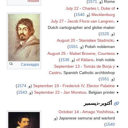
Tesdale
Rome (و.
1571
)
July 22
-
Charles I, Duke of
Mecklenburg
(و.
1540
)
July 27
-
Jacob Floris van Langren
،
Dutch cartographer and globe-maker
(و.
1525
)
August 20
-
Stanisław Stadnicki
،
Polish nobleman (و.
1551
)
August 25
-
Mabel Browne, Countess
، Irish noble (و.
of Kildare
1536
)
Caravaggio
September 13
-
Tomás de Borja y
Castro
، Spanish Catholic archbishop
(و.
1551
)
Frederick IV, Elector Palatine
-
September 19
(و.
1574
)
، Belgian printer (و.
Jan Moretus
-
September 22
1543
)
أكتوبر-ديسمبر
October 14
-
Amago Yoshihisa
،
Japanese samurai and warlord (و.
)
1540