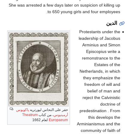
She was arrested a few days later on suspicion of killing up
to 650 young girls and four employees.
الدين
Protestants under the
leadership of Jacobus
Arminius and Simon
Episcopius write a
remonstrance to the
Estates of the
Netherlands, in which
they emphasize the
freedom of will and
belief of man and
reject the Calvinistic
doctrine of
حفر على النحاس لپورتريه
ياكوبوس
predestination . From
أرمينيوس
، من كتاب
Theatrum
this develops the
Europaeum
لعام 1662
Arminianismus and the
community of faith of