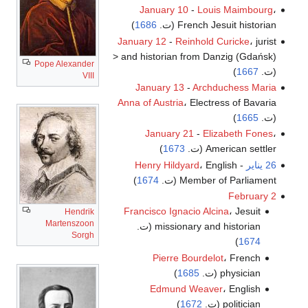
January 10
-
Louis Maimbourg
،
French Jesuit historian (ت.
1686
)
January 12
-
Reinhold Curicke
، jurist
and historian from Danzig (Gdańsk) <
Pope Alexander
(ت.
1667
)
VIII
January 13
-
Archduchess Maria
Anna of Austria
، Electress of Bavaria
(ت.
1665
)
January 21
-
Elizabeth Fones
،
American settler (ت.
1673
)
26 يناير
-
، English
Henry Hildyard
Member of Parliament (ت.
1674
)
February 2
Francisco Ignacio Alcina
، Jesuit
Hendrik
Martenszoon
missionary and historian (ت.
Sorgh
)
1674
Pierre Bourdelot
، French
physician (ت.
1685
)
Edmund Weaver
، English
politician (ت.
1672
)