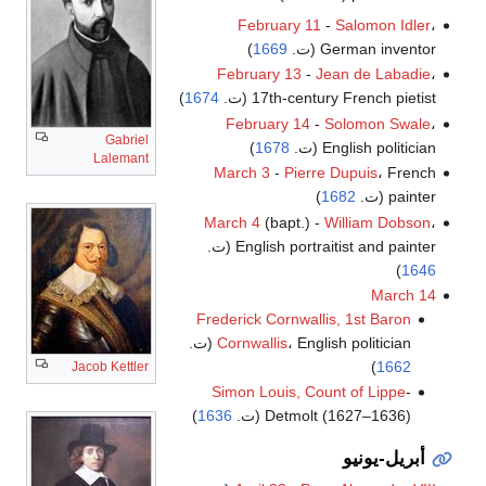
February 11
-
Salomon Idler
،
German inventor (ت.
1669
)
February 13
-
Jean de Labadie
،
17th-century French pietist (ت.
1674
)
February 14
-
Solomon Swale
،
Gabriel
English politician (ت.
1678
)
Lalemant
March 3
-
Pierre Dupuis
، French
painter (ت.
1682
)
March 4
(bapt.) -
William Dobson
،
English portraitist and painter (ت.
)
1646
March 14
Frederick Cornwallis, 1st Baron
، English politician (ت.
Cornwallis
)
1662
Jacob Kettler
Simon Louis, Count of Lippe
-
Detmolt (1627–1636) (ت.
1636
)
أبريل-يونيو