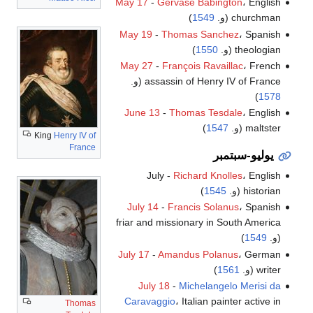
May 17
-
Gervase Babington
، English
churchman (و.
1549
)
May 19
-
Thomas Sanchez
، Spanish
theologian (و.
1550
)
May 27
-
François Ravaillac
، French
assassin of Henry IV of France (و.
)
1578
June 13
-
Thomas Tesdale
، English
maltster (و.
1547
)
King
Henry IV of
France
يوليو-سبتمبر
July -
Richard Knolles
، English
historian (و.
1545
)
July 14
-
Francis Solanus
، Spanish
friar and missionary in South America
(و.
1549
)
July 17
-
Amandus Polanus
، German
writer (و.
1561
)
July 18
-
Michelangelo Merisi da
Caravaggio
، Italian painter active in
Thomas