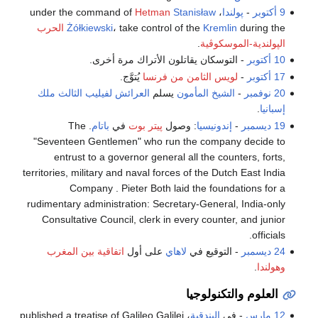
9 أكتوبر
-
پولندا
، under the command of
Stanisław
Hetman
during the
Kremlin
، take control of the
Żółkiewski
الحرب
الپولندية-الموسكوڤية
.
10 أكتوبر
- التوسكان يقاتلون الأتراك مرة أخرى.
17 أكتوبر
-
لويس الثامن من فرنسا
يُتوَّج.
20 نوفمبر
-
الشيخ المأمون
يسلم
العرائش
لفيليب الثالث ملك
إسبانيا
.
19 ديسمبر
-
إندونيسيا
: وصول
پيتر بوت
في
باتام
. The
"Seventeen Gentlemen" who run the company decide to
entrust to a governor general all the counters, forts,
territories, military and naval forces of the Dutch East India
Company . Pieter Both laid the foundations for a
rudimentary administration: Secretary-General, India-only
Consultative Council, clerk in every counter, and junior
officials.
24 ديسمبر
- التوقيع في
لاهاي
على أول
اتفاقية بين المغرب
وهولندا
.
العلوم والتكنولوجيا
12 مارس
- في
البندقية
، published a treatise of Galileo Galilei