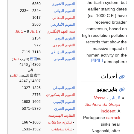
the Earth system, but
التقويم الآشوري
6360
earlier starting dates
التقويم البهائي
−234 – −233
(ca. 1000 C.E.) have
التقويم البنغالي
1017
received broader
التقويم الأمازيغي
2560
consensus, based on
سنة العهد الإنگليزي
7
Ja. 1
– 8
Ja. 1
high resolution pollution
التقويم البوذي
2154
records that show the
التقويم البورمي
972
massive impact of
التقويم البيزنطي
7118–7119
human activity on the
التقويم الصيني
年
己酉
(التراب
الديك
)
[3]
[2]
[1]
atmosphere.
4306 أو 4246
— إلى —
أحداث
庚戌年
(المعدن
الكلب
)
4307 أو 4247
التقويم القبطي
1326–1327
يناير-يونيو
التقويم الديسكوردي
2776
6 يناير
-
Nossa
التقويم الإثيوپي
1602–1603
Senhora da Graça
التقويم العبري
5370–5371
incident
: A
التقاويم الهندوسية
Portuguese
carrack
-
ڤيكرام سامڤات
1666–1667
sinks near
-
شاكا سامڤات
1532–1533
Nagasaki, after