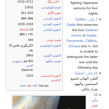
-
كالي يوگا
4711–4712
fighting Japanese
تقويم الهولوسين
11610
samurai for four
تقويم الإگبو
610–611
nights.
التقويم الإيراني
988–989
7 يناير
-
Galileo
التقويم الهجري
1018–1019
Galilei
first observes
the four
Galilean
التقويم الياباني
15
Keichō
(慶長１５年)
moons
of
Jupiter
:
تقويم جوچى
N/A
Ganymede
،
Callisto
،
التقويم اليوليوسي
الگريگوري ناقص 10
Europa
and
Io
، but
يوم
is unable to
التقويم الكوري
3943
distinguish the latter
تقويم مينگوو
302 قبل
جمهورية
two until the
الصين
following day.
民前302年
12 يناير
-
اسبانيا
:
التقويم الشمسي
2153
الطرد النهائي لجميع
التايلندي
المسلمين واليهود
view
talk
edit
This box:
بقرار ملكي.
25
يناير
-
قصر