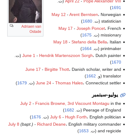
Pope Alexander VIII
-
April 22
(ت.
)
1691
May 12
-
Arent Berntsen
، Norwegian
statistician (ت.
1680
)
Adriaen van
May 17
-
Joseph Poncet
، French
Ostade
missionary (ت.
1675
)
May 18
-
Stefano della Bella
، Italian
printmaker (ت.
1664
)
، Dutch painter (ت.
Hendrik Martenszoon Sorgh
-
June 1
)
1670
June 17
-
Birgitte Thott
، Danish scholar, writer and
translator (و.
1662
)
، Connecticut settler (ت.
Thomas Hales
-
June 24
1679
)
يوليو-سبتمبر
July 2
-
Francis Browne, 3rd Viscount Montagu
in the
Peerage of England (ت.
1682
)
، English politician (ت.
Hugh Forth
-
July 6
1676
)
July 8
(bapt.)
-
Richard Deane
، English military commander
and regicide (ت.
1653
)