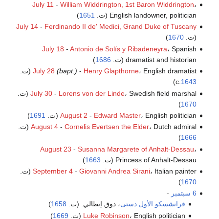
July 11
-
William Widdrington, 1st Baron Widdrington
،
English landowner, politician (ت.
1651
)
July 14
-
Ferdinando II de' Medici, Grand Duke of Tuscany
(ت.
1670
)
July 18
-
Antonio de Solís y Ribadeneyra
، Spanish
dramatist and historian (ت.
1686
)
Henry Glapthorne
-
(bapt.)
July 28
، English dramatist (ت.
)
c.
1643
، Swedish field marshal (ت.
Lorens von der Linde
-
July 30
)
1670
، English politician (ت.
Edward Master
-
August 2
1691
)
، Dutch admiral (ت.
Cornelis Evertsen the Elder
-
August 4
)
1666
August 23
-
Susanna Margarete of Anhalt-Dessau
،
Princess of Anhalt-Dessau (ت.
1663
)
، Italian painter (ت.
Giovanni Andrea Sirani
-
September 4
)
1670
6 سبتمبر
-
فرانشسكو الأول دستى
، دوق إيطالي. (ت.
1658
)
، English politician (ت.
Luke Robinson
1669
)