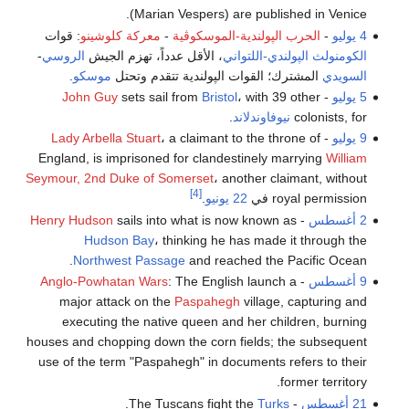
(Marian Vespers) are published in Venice.
4 يوليو
-
الحرب الپولندية-الموسكوڤية
-
معركة كلوشينو
: قوات
الكومنولث الپولندي-اللتواني
، الأقل عدداً، تهزم الجيش
الروسي
-
السويدي
المشترك؛ القوات الپولندية تتقدم وتحتل
موسكو
.
5 يوليو
-
، with 39 other
Bristol
sets sail from
John Guy
colonists, for
نيوفاوندلاند
.
9 يوليو
-
، a claimant to the throne of
Lady Arbella Stuart
England, is imprisoned for clandestinely marrying
William
Seymour, 2nd Duke of Somerset
، another claimant, without
[4]
royal permission في
22 يونيو
.
2 أغسطس
-
sails into what is now known as
Henry Hudson
Hudson Bay
، thinking he has made it through the
Northwest Passage
and reached the Pacific Ocean.
9 أغسطس
-
: The English launch a
Anglo-Powhatan Wars
major attack on the
Paspahegh
village, capturing and
executing the native queen and her children, burning
houses and chopping down the corn fields; the subsequent
use of the term "Paspahegh" in documents refers to their
former territory.
21 أغسطس
- The Tuscans fight the
Turks
.