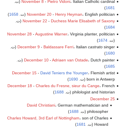
، Italian Catholic cardinal (ت.
Pietro Vidoni
-
November 8
)
1681
، English politician (ت.
Henry Heyman
-
November 20
1658
)
Duchess Marie Elisabeth of Saxony
-
November 22
(ت.
)
1684
November 28
-
Augustine Warner
، Virginia planter, politician
(ت.
1674
)
singer (ت.
castrato
، Italian
Baldassare Ferri
-
December 9
)
1680
، Dutch painter (ت.
Adriaen van Ostade
-
December 10
)
1685
December 15
-
David Teniers the Younger
، Flemish artist
born in Antwerp (ت.
1690
)
December 18
-
Charles du Fresne, sieur du Cange
، French
philologist and historian (ت.
1688
)
December 25
David Christiani
، German mathematician and
philosopher (ت.
1688
)
Charles Howard, 3rd Earl of Nottingham
، son of Charles
Howard (ت.
1681
)