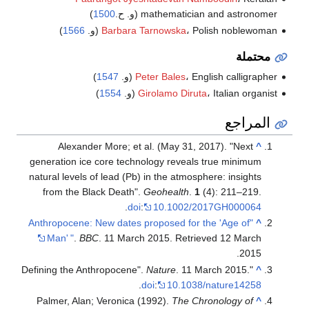
mathematician and astronomer (و. ح.
1500
)
، Polish noblewoman (و.
Barbara Tarnowska
1566
)
محتملة
، English calligrapher (و.
Peter Bales
1547
)
، Italian organist (و.
Girolamo Diruta
1554
)
المراجع
Alexander More; et al. (May 31, 2017). "Next
^
generation ice core technology reveals true minimum
natural levels of lead (Pb) in the atmosphere: insights
from the Black Death".
Geohealth
.
1
(4): 211–219.
.
doi
:
10.1002/2017GH000064
"Anthropocene: New dates proposed for the 'Age of
^
Man'
"
.
BBC
. 11 March 2015
. Retrieved
12 March
.
2015
Nature
. 11 March 2015.
"Defining the Anthropocene".
^
.
doi
:
10.1038/nature14258
Palmer, Alan; Veronica (1992).
The Chronology of
^