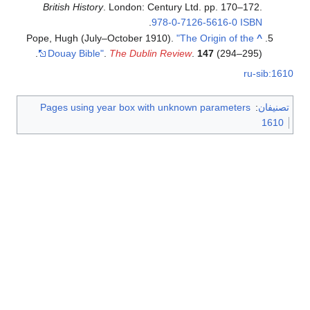
British History
. London: Century Ltd. pp. 170–172.
.
978-0-7126-5616-0
ISBN
Pope, Hugh (July–October 1910).
"The Origin of the
^
Douay Bible"
.
The Dublin Review
.
147
(294–295).
ru-sib:1610
تصنيفان
:
Pages using year box with unknown parameters
1610