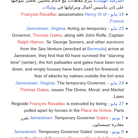
الشرقية الهولندية
تبرم معاهدات مع حكام محليين تحصل بموجبها
على إذن بتأسيس أعمال ومزاولتها في
پوليكات
.
14 مايو
-
Henry IV of
assassinates
François Ravaillac
.
France
23 مايو
-
: Acting as temporary
Jamestown, Virginia
Governor,
Thomas Gates
، along with John Rolfe, Captain
Ralph Hamor
، Sir George Somers, and other survivors
from the
Sea Venture
(wrecked at
Bermuda
) arrive at
Jamestown; they find that 60 have survived the "starving
time" (winter), the fort palisades and gates have been torn
down, and empty houses have been used for firewood, in
fear of attacks by natives outside the fort area.
24 مايو
-
: The temporary Governor,
Jamestown, Virginia
Thomas Gates
، issues
The Divine, Moral, and Martial
.
Laws
27 مايو
- Regicide
is executed by being
François Ravaillac
pulled apart by horses in the
Place de Grève
، Paris.
7 يونيو
-
Gates
: Temporary Governor
Jamestown
يقرر
مغادرة جيمستاون.
8 يونيو
-
: Temporary Governor Gates' convoy
Jamestown