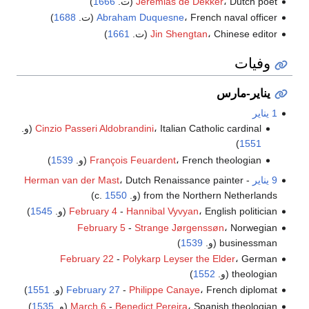
، Dutch poet (ت.
Jeremias de Dekker
1666
)
، French naval officer (ت.
Abraham Duquesne
1688
)
، Chinese editor (ت.
Jin Shengtan
1661
)
وفيات
يناير-مارس
1 يناير
، Italian Catholic cardinal (و.
Cinzio Passeri Aldobrandini
)
1551
، French theologian (و.
François Feuardent
1539
)
9 يناير
-
، Dutch Renaissance painter
Herman van der Mast
from the Northern Netherlands (و. c.
1550
)
، English politician (و.
Hannibal Vyvyan
-
February 4
1545
)
February 5
-
Strange Jørgenssøn
، Norwegian
businessman (و.
1539
)
February 22
-
Polykarp Leyser the Elder
، German
theologian (و.
1552
)
، French diplomat (و.
Philippe Canaye
-
February 27
1551
)
، Spanish theologian (و.
Benedict Pereira
-
March 6
1535
)