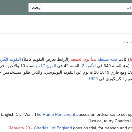
بحث
صفحة
)
كانت
سنة بسيطة
تبدأ يوم الجمعة
(الرابط يعرض التقويم كاملاً)
التقويم الگر
(م)، السنة 649 في
الألفية 2
، السنة 49 في
القرن 17
، والسنة 10 والأخيرة في
بين 1583 و 1929 ومع فارق 1649 is 10 يوم عن التقويم اليوليوسي، والذين ظلوا مستخدمي
تقويم الگريگوري في
1929
.
 English Civil War: The
Rump Parliament
passes an ordinance to set up
Justice, to try Charles I
".
January 20
-
Charles I of England
goes on trial, for treason and ot