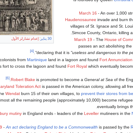
March 16
- An over 1,000 str
Haudenosaunee
invade and burn th
villages of St. Ignace and St. Lou
Simcoe County, Ontario, killing 
30 يناير
:
إعدام تشارلز الأول
March 19
- The
House of Comm
passes an act abolishing the
[4]
.
declaring that it is
"useless and dangerous to the pe
colonists from
Martinique
land in a lagoon and found
Fort Annunciation
 fort to cross the lagoon and found
Fort Royal
which eventually beco
[6]
Robert Blake
is promoted to become a
General at Sea
of the Engl
aryland Toleration Act
is passed in the American colony, allowing all fr
The
Wendat
burn 15 of their own villages, to
prevent their stores from b
ost all the remaining people (approximately 10,000) become refugees
.
eventually brings 
bury mutiny
in England ends - leaders of the
Leveller
mutineers in the
9
-
An act declaring England to be a Commonwealth
is passed by the
R