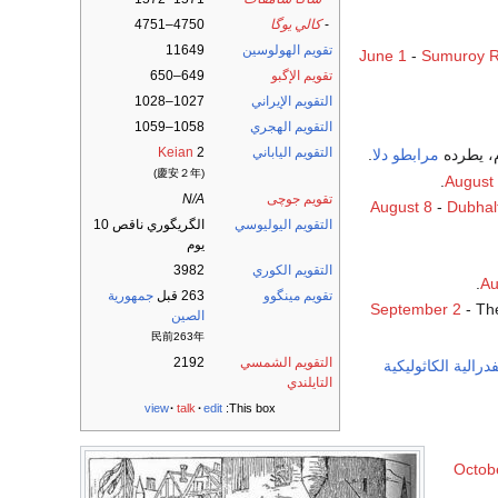
-
كالي يوگا
4750–4751
تقويم الهولوسين
11649
June 1
-
Sumuroy R
تقويم الإگبو
649–650
التقويم الإيراني
1027–1028
التقويم الهجري
1058–1059
التقويم الياباني
2
Keian
م، يطرده
مرابطو
دلا
.
(慶安２年)
August
تقويم جوچى
N/A
August 8
-
Dubhal
التقويم اليوليوسي
الگريگوري ناقص 10
يوم
التقويم الكوري
3982
.
Au
تقويم مينگوو
263 قبل
جمهورية
September 2
- T
الصين
民前263年
التقويم الشمسي
2192
درالية الكاثوليكية
التايلندي
view
talk
edit
This box:
Octob