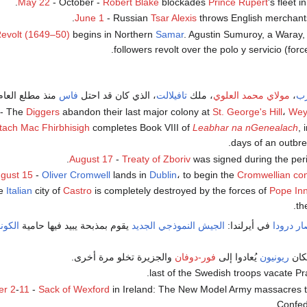
May 22
- October -
Robert Blake
blockades
Prince Rupert
's fleet i
June 1
- Russian
Tsar Alexis
throws English merchant
evolt (1649–50)
begins in Northern
Samar
. Agustin Sumuroy, a Waray,
followers revolt over the polo y servicio (forc
رب
،
مولاي محمد العلوي
، ملك
تافيلالت
، الذي كان قد احتل
فاس
منذ مطلع العا
- The
Diggers
abandon their last major colony at
St. George's Hill
،
Wey
tach Mac Fhirbhisigh
completes Book VIII of
Leabhar na nGenealach
, 
.
days of an outbre
.
August 17
-
Treaty of Zboriv
was signed during the per
gust 15
-
Oliver Cromwell
lands in
Dublin
، to begin the
Cromwellian con
he
Italian
city of
Castro
is completely destroyed by the forces of
Pope In
.
th
ر درودا
في أيرلندا:
الجيش النموذجي الجديد
يقوم بمذبحة يبيد فيها حامية
الكونف
كان
ريونيون
يُعادوا إلى
فور-دوفان
والجزيرة تخلو مرة أخرى.
er 2
-
11
-
Sack of Wexford
in Ireland: The New Model Army massacres th
Confed