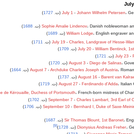
Jul
G (ت.
Johann Wilhelm Petersen
-
July 1
1727
)
Danish noblewoman an (ت.
Sophie Amalie Lindenov
1688
)
English engraver an (ت.
William Lodge
1689
)
)
1711
July 19
-
Charles, Landgrave of Hesse-Wan
William Bentinck, 1st
-
July 20
(ت.
1709
)
-
July 23
(ت.
1721
)
Gov (ت.
Diego de Salinas
-
August 3
1720
)
Roman (ت.
Archduke Charles Joseph of Austria
-
August 7
1664
)
)
1737
August 16
-
Barent van Kalra
Italia (ت.
Ferdinando d'Adda
-
August 27
1719
)
French-born mistress of Charl (ت.
e de Kérouaille, Duchess of Portsmouth
)
1702
September 7
-
Charles Lambart, 3rd Earl of 
)
1706
September 10
-
Bernhard I, Duke of Saxe-Mein
Eng (ت.
Sir Thomas Blount, 1st Baronet
1687
)
[9]
 (ت.
Dionysius Andreas Freher
1728
)