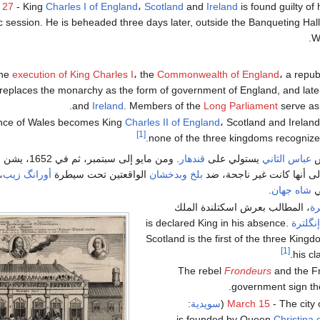
 27
- King
Charles I of England
،
Scotland
and
Ireland
is found guilty of 
c session. He is beheaded three days later, outside the Banqueting Hall
W
the
execution of King Charles I
، the
Commonwealth of England
، a repub
replaces the monarchy as the form of government of England, and late
and
Ireland
. Members of the
Long Parliament
serve as
ince of Wales becomes King
Charles II of England
، Scotland and Ireland
[1]
none of the three kingdoms recognize 
س
عباس الثاني
يستولي على
قندهار
. ومن مايو إلى سبتمبر،
لى أنها كانت غير ناجحة، ضد
بلخ
وبدخشان
الواقعتين تحت سيطرة
أورانگ زيب
،
ني
شاه جهان
.
رة
، المطالب بعرش اسكتلندة الملك
نگلترة
is declared King in his absence.
Scotland is the first of the three King
[1]
his cl
Frondeurs
and the F
.
government sign t
- The city 
March 15
(
سويدية
:
Christina 