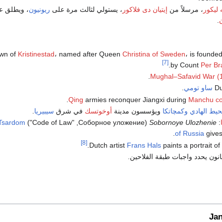
 ليكور
، مرسلاً من
إيتيان دى فلاكور
، يستولي لثالث مرة على
ريونيون
، ويطلق عل
.
wn of
Kristinestad
، named after Queen
Christina of Sweden
، is founde
[7]
.
by Count
Per Br
Mughal–Safavid War (
Du
ساو تومي
.
.
Qing
armies reconquer Jiangxi during
Manchu co
حيط الهادي
وكمچاتكا
ويؤسسون مدينة
أوخوتسك
في شرق
سيبيريا
.
Tsardom
, "Code of Law") in the
Соборное уложение
(
Sobornoye Ulozhenie
:
of Russia
gives 
[8]
.
Dutch artist
Frans Hals
paints a portrait of
نون يحدد واجبات طبقة الفلاحين.
Ja