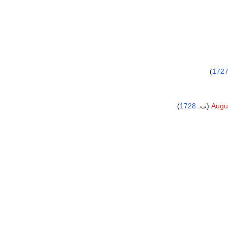
)
172
)
1728
Augus