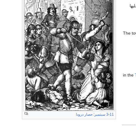
يها
The to
11 سبتمبر
-
3
:
حصار درودا