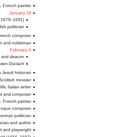
، French painter (ت.
January 18
(1679–1691) (ت
، lish politician
، French composer 
، cian and nobleman
February 6
، n and deacon
، aden-Durlach
، h Jesuit historian
، Scottish minister (
، olific Italian writer
، st and composer
، French painter (ت.
، roque composer
، German politician 
، sician and author
، t and playwright
-tmold (1666–1697