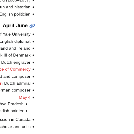
، un and historian
، English politician (
April-June
،  Yale University
، English diplomat (
، land and Ireland
، k III of Denmark
، Dutch engraver (ت
nce of Commercy
، st and composer
، Dutch admiral (ت.
r
، German composer
May 4
، hya Pradesh
، dish painter
، ission in Canada
، scholar and critic