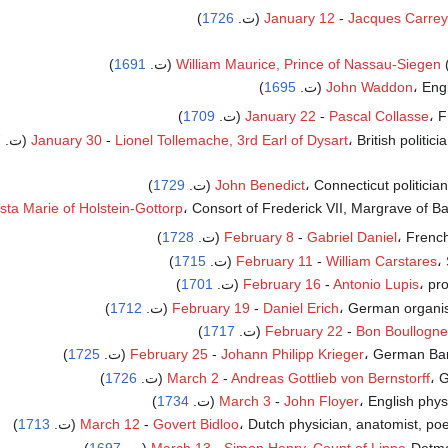
)
1726
January 12
-
Jacques Carrey
.
William Maurice, Prince of Nassau-Siegen
1691
)
Eng (ت.
John Waddon
1695
)
(ت.
Pascal Collasse
-
January 22
1709
)
British politi (ت.
Lionel Tollemache, 3rd Earl of Dysart
-
January 30
7
Connecticut politicia (ت.
John Benedict
1729
)
Consort of Frederick VII, Margrave of B (ت.
ta Marie of Holstein-Gottorp
Frenc (ت.
Gabriel Daniel
-
February 8
1728
)
ت.
William Carstares
-
February 11
1715
)
pr (ت.
Antonio Lupis
-
February 16
1701
)
German organi (ت.
Daniel Erich
-
February 19
1712
)
)
1717
February 22
-
Bon Boullogne
German Ba (ت.
Johann Philipp Krieger
-
February 25
1725
)
(ت.
Andreas Gottlieb von Bernstorff
-
March 2
1726
)
English phy (ت.
John Floyer
-
March 3
1734
)
Dutch physician, anatomist, poe (ت.
Govert Bidloo
-
March 12
1713
)
De) (ت.
Simon Henry, Count of Lippe
-
March 13
1697
)