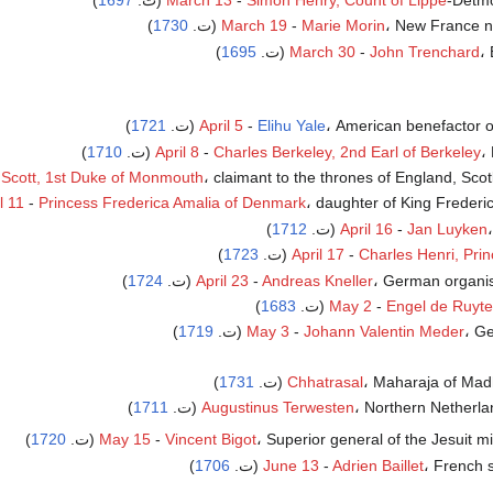
New France n (ت.
Marie Morin
-
March 19
1730
)
ت.
John Trenchard
-
March 30
1695
)
American benefactor of (ت.
Elihu Yale
-
April 5
1721
)
ت.
Charles Berkeley, 2nd Earl of Berkeley
-
April 8
1710
)
claimant to the thrones of England, Scot (ت.
Scott, 1st Duke of Monmouth
daughter of King Frederic (ت.
Princess Frederica Amalia of Denmark
-
l 11
.
Jan Luyken
-
April 16
1712
)
Charles Henri, Pri
-
April 17
(ت.
1723
)
German organi (ت.
Andreas Kneller
-
April 23
1724
)
)
1683
May 2
-
Engel de Ruyte
 (ت.
Johann Valentin Meder
-
May 3
1719
)
Maharaja of Mad (ت.
Chhatrasal
1731
)
Northern Netherlan (ت.
Augustinus Terwesten
1711
)
Superior general of the Jesuit m (ت.
Vincent Bigot
-
May 15
1720
)
French  (ت.
Adrien Baillet
-
June 13
1706
)