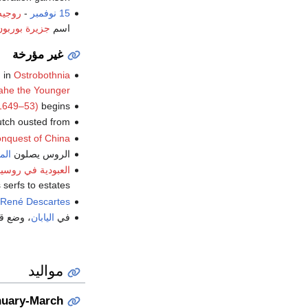
15 نوفمبر
-
روجيه
اسم
جزيرة بوربون
غير مؤرخة
d in
Ostrobothnia
ahe the Younger
1649–53)
begins.
tch ousted from
nquest of China
الروس يصلون
الم
العبودية في روسيا
serfs to estates.
René Descartes
في
اليابان
، وضع قا
مواليد
nuary-March