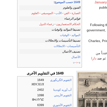
January
1649 حسب الموضوع
:
publi
الفنون والعلوم
العمارة
-
الفن
-
الأدب
-
الموسيقى
-
العلوم
قوائم الزعماء
الحكام الاستعماريون
-
زعماء الدول
Following 
تصنيفا المواليد والوفيات
government, 
المواليد
-
الوفيات
تصنيفا التأسيسات والانحلالات
Charles, Pr
التأسيسات
-
الانحلالات
تصنيف الأعمال
 ثم في 1652، يشن عدداً من
الأعمال
 ثم ضد
دارا
v
t
e
1649 في التقاويم الأخرى
التقويم الگريگوري
1649
MDCXLIX
آب أوربه كونديتا
2402
التقويم الأرمني
1098
ԹՎ ՌՂԸ
التقويم الآشوري
6399