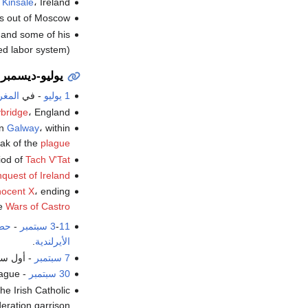
n
Kinsale
، Ireland.
s out of Moscow.
 and some of his
ed labor system).
يوليو-ديسمبر
1 يوليو
- في
المغ
bridge
، England.
in
Galway
، within
ak of the
plague
iod of
Tach V'Tat
quest of Ireland
nocent X
، ending
e
Wars of Castro
11 سبتمبر
-
3
-
حصا
الأيرلندية
.
7 سبتمبر
- أول س
30 سبتمبر
- last of the Swedish troops vacate Prague.
e Irish Catholic
eration garrison.