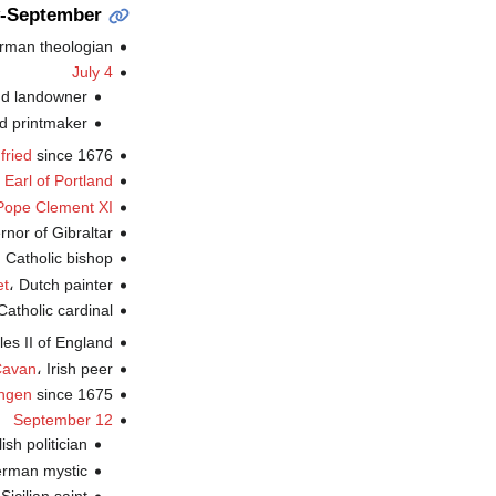
y-September
، erman theologian
July 4
، d landowner
، d printmaker
since 1676 (ت.
fried
 Earl of Portland
Pope Clement XI
، ernor of Gibraltar
،  Catholic bishop
، Dutch painter (ت.
et
، n Catholic cardinal
، es II of England
، Irish peer (ت.
Cavan
since 1675 (ت.
ingen
September 12
، lish politician
، German mystic