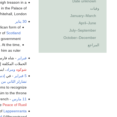
Date unknown
high treason in a
 in the Palace of
وفيات
hitehall, London.
January–March
30 يناير
April–June
lican form of
July–September
r of
Scotland
October–December
 government.
. At the time,
المراجع
him as ruler.
فبراير
- شاه فار
الحملات المكلفة إ
شوكوه
ومراد
، اب
5 فبراير
- في
إدنب
تشارلز الثاني من إ
doms to recognize
aim to the throne.
11 مارس
- The rebel
rench
he
Peace of Rueil
of
Lappeenranta
of
) is founded by Queen
Villmanstrand