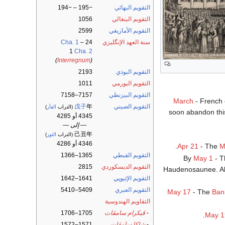
التقويم البهائي
−195 – −194
التقويم البنغالي
1056
التقويم الأمازيغي
2599
سنة العهد الإنگليزي
24
–
Cha. 1
1
Cha. 2
)
Interregnum
(
التقويم البوذي
2193
التقويم البورمي
1011
التقويم البيزنطي
7157–7158
March
- French 
التقويم الصيني
年
戊子
(التراب
الفأر
)
soon abandon this
4345 أو 4285
— إلى —
己丑年
(التراب
الثور
)
4346 أو 4286
Apr 21
- The
M
التقويم القبطي
1365–1366
By
May 1
- 
التقويم الديسكوردي
2815
Haudenosaunee. Alm
التقويم الإثيوپي
1641–1642
التقويم العبري
5409–5410
May 17
- The
Ban
التقاويم الهندوسية
-
ڤيكرام سامڤات
1705–1706
.
May 1
-
شاكا سامڤات
1571–1572