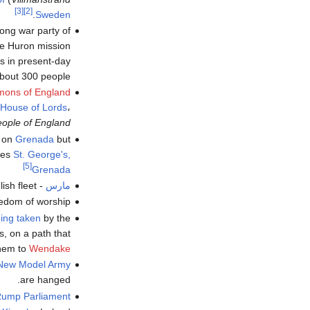
[3]
[2]
.
Sweden
ong war party of
e Huron mission
is in present-day
about 300 people.
ons of England
House of Lords
،
ople of England"
on
Grenada
but
mes
St. George's,
[5]
Grenada
مارس
-
ish fleet.
eedom of worship.
eing taken
by the
, on a path that
them to
Wendake
New Model Army
are hanged.
ump Parliament