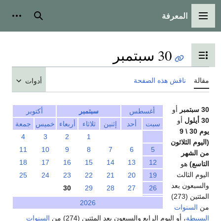
المعرفة
القائمة الرئيسية
بحث
أدوات
30 سبتمبر
تبديل عرض جدول المحتويات
مقالة
ناقش هذه الصفحة
أدوات
30 سبتمبر
أو
أغسطس
سبتمبر
أكتوبر
30 أيلول
أو
سبت
أحد
إثنين
ثلاثاء
أربعاء
خميس
جمعة
يوم 30 \ 9
4
3
2
1
(اليوم الثلاثون
11
10
9
8
7
6
5
من الشهر
18
17
16
15
14
13
12
التاسع)
هو
اليوم الثالث
25
24
23
22
21
20
19
والسبعون بعد
30
29
28
27
26
المئتين (273)
2026
من
السنوات
البسيطة
، أو اليوم الرابع والسبعون بعد المئتين (274) من
السنوات