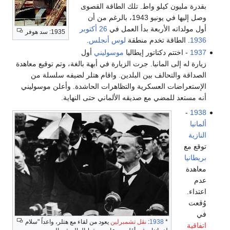
بقدرة مليون كيلو واط. تلك الطاقة القصوى
وصل إليها في يونيو 1943، بالرغم من أن
أول مولداته الأربعة بدأ العمل في
26 أكتوبر
1935: سد هوفر
1936
. الطاقة تخدم منطقة
لوس أنجلس
.
1937
- اختتم دكتاتور إيطاليا
موسوليني
أول
زيارة له إلى المانيا. جرت الزيارة في أبهة بالغة، وتم توقيع معاهدة
الصداقة والتحالف بين البلدين. واقام هتلر لضيفه سلسلة من
الإستعراضات العسكرية والتظاهرات الحاشدة. وأعلن موسوليني
أنه مستعد للمضي مع صديقه الألماني حتى النهاية.
-
1938
ألمانيا
النازية
توقع مع
بريطانيا
معاهدة
عدم
اعتداء.
وُقعت
في
*
1938
:
نڤل تشمبرلين
يعود من لقاء مع هتلر، واعداً "سلام
اتفاقية