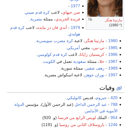
-
1977
صن جيهاي
، لاعب
كرة قدم
صيني
.
فريدة الجريدي
، ممثلة
مصرية
.
مارتينا هنگز
(* 1980)
1979
-
أندي فان در مايده
، لاعب
كرة قدم
هولندي
.
1980
-
مارتينا هنگز
، لاعبة
كرة مضرب
سويسرية
.
1985
-
تي-بين
، مغني
أمريكي
.
1986
-
كريستيان زاپاتا
، لاعب
كرة قدم
كولومبي
.
1987
-
حلا
، ممثلة
سعودية
تعمل في
الكويت
.
1989
-
رهف شقير
، ممثلة سورية.
1997
-
نوران جوهر
، لاعبة اسكواش مصرية.
وفيات
420
-
جيروم
، قديس
كاثوليكي
.
788
-
عبد الرحمن الداخل
(عبد الرحمن الأول)، مؤسس
الدولة
الأموية في الأندلس
.
954
- الملك
لويس الرابع من فرنسا
(و. 920)
1246
-
ياروسلاڤ الثاني من روسيا
(و. 1191)