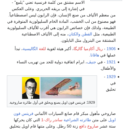
الاسم مشتق من كلمة فرنسية تعني "يلمع" -
في إشارة إلى بريقه الحريري. وعلى العكس
من معظم الألياف من صنع الإنسان، فإن الرايون ليس اصصطناعياً.
فهو مصنوع من لب الخشب، المادة الخام السليولوزية المتوفرة في
الطبيعة، ولذلك فإن خصائص الرايون هي أقرب للألياف السليولوزية
الطبيعية، مثل
القطن
والكتان
، منه إلى الألياف الاصطناعية
المشتقة من البترول مثل النايلون.
1906
-
ريال أكادِميا گالـِگا
، أكبر هيئة لغوية
للغة
الگاليسية
، تبدأ
عملها في
هاڤانا
.
1921
- في
جنيڤ
، ابرام اتفاقية دولية للحد من تهريب النساء
والأطفال.
-
1929
في
تحليق
1929: فريتس فون اوبل يصنع ويحلق في أول طائرة صاروخية.
صاروخي مأهول مبكر قام صانع السيارات الألماني
فريتس فون
اوپل
على متن
طائرته الشراعية
ساندر راك-1
التي كان يحركها
ستة عشر
صاروخ دافع
زنة 50 رطل. وعلى متنها قام اوپل بتحليق