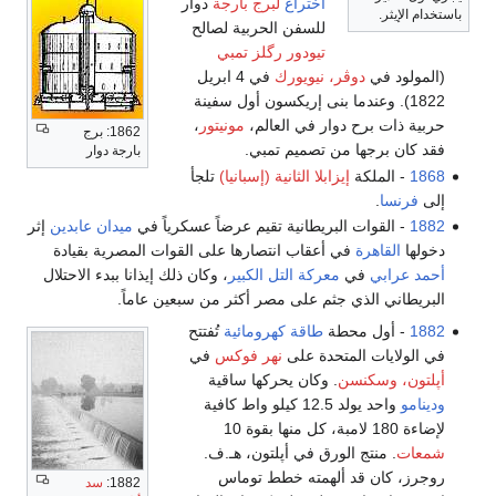
اختراع
لبرج بارجة
دوار
باستخدام الإيثر.
للسفن الحربية لصالح
تيودور رگلز تمبي
(المولود في
دوڤر، نيويورك
في 4 ابريل
1822). وعندما بنى إريكسون أول سفينة
حربية ذات برح دوار في العالم،
مونيتور
،
1862: برج
فقد كان برجها من تصميم تمبي.
بارجة دوار
1868
- الملكة
إيزابلا الثانية (إسبانيا)
تلجأ
إلى
فرنسا
.
1882
- القوات البريطانية تقيم عرضاً عسكرياً في
ميدان عابدين
إثر
دخولها
القاهرة
في أعقاب انتصارها على القوات المصرية بقيادة
أحمد عرابي
في
معركة التل الكبير
، وكان ذلك إيذانا ببدء الاحتلال
البريطاني الذي جثم على مصر أكثر من سبعين عاماً.
1882
- أول محطة
طاقة كهرومائية
تُفتتح
في الولايات المتحدة على
نهر فوكس
في
أپلتون، وسكنسن
. وكان يحركها ساقية
ودينامو
واحد يولد 12.5 كيلو واط كافية
لإضاءة 180 لامبة، كل منها بقوة 10
شمعات
. منتج الورق في أپلتون، هـ.ف.
روجرز، كان قد ألهمته خطط توماس
1882:
سد