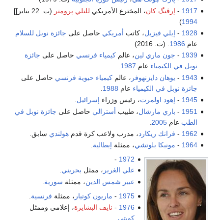
1917
-
إرڤنگ كان
، المخترع الأمريكي
للتلي پرومتر
(ت. 22 يناير]]
)
1994
1928
-
إيلي فيزيل
، كاتب
أمريكي
حاصل على
جائزة نوبل للسلام
عام
1986
. (ت. 2016)
1939
-
جون ماري لين
، عالم
كيمياء
فرنسي
حاصل على
جائزة
نوبل في الكيمياء
عام
1987
.
1943
-
يوهان دايزنهوفر
، عالم
كيمياء حيوية
فرنسي
حاصل على
جائزة نوبل في الكيمياء
عام
1988
.
1945
-
إهود اولمرت
، رئيس وزراء
إسرائيل
.
1951
-
باري مارشال
، طبيب
أسترالي
حاصل على
جائزة نوبل في
الطب
عام
2005
.
1962
-
فرانك ريكارد
، مدرب ولاعب كرة قدم
هولندي
سابق.
1964
-
مونيكا بلوتشي
، ممثلة
إيطالية
.
-
1972
علي الغرير
، ممثل
بحريني
.
عبير شمس الدين
، ممثلة
سورية
.
1975
-
ماريون كوتيار
، ممثلة
فرنسية
.
1976
-
نايف البشايرة
، إعلامي وممثل
كويتي
.