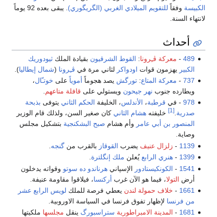
الكبيسة
وفقاً
للتقويم الميلادي الغربي (الگريگوري)
. يبقى بعده 92 يوماً
لانتهاء السنة.
أحداث
489
-
معركة ڤـِرونا
:
القوط الشرقيون
بقيادة الملك
ثيودوريك
الكبير
يهزمون قوات
اودواكر
لثاني مرة في
ڤـِرونا
(
شمال إيطاليا
).
737
-
معركة المتاع
:
تورگش
يصد هجوماً
أموياً
على
خوتـّال
،
ويطارده جنوب
نهر جيحون
ويستولي على
قافلة متاعهم
.
978
- في
قرطبة
،
الأندلس
، الخليفة
الحكم الثاني
يتوفى
بذبحة
[1]
صدرية
.
خليفته
هشام الثاني
كان صغير السن، ولذلك قام الوزير
المنصور بن أبي عامر
وأم هشام
صبح البشكنجية
بتشكيل مجلس
وصاية.
1139
-
زلزال عنيف
يضرب
القوقاز
بالقرب من
گنجه
.
1399
-
هنري الرابع
يُعلن
ملك إنگلترة
.
1541
-
الكونكيستادور
الإسپاني
هرناندو ده سوتو
وقواته يدخلون
أرض
التولا
، فيما هو الآن غرب
أركنسا
، فيلاقوا مقاومة عنيفة.
1661
-
خلاف حمولة لندن
يعطي فرصة للملك
لويس الرابع عشر
من فرنسا
لإظهار تفوق فرنسا في السياسة الاوروبية.
1681
-
المدينة الامبراطورية
ستراسبورگ
ينقل
مجلسها
ملكيتها