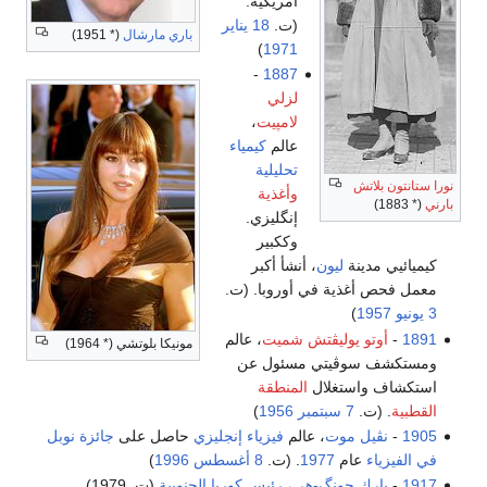
أمريكية.
(ت.
18 يناير
باري مارشال
(* 1951)
)
1971
-
1887
لزلي
لامپيت
،
عالم
كيمياء
تحليلية
نورا ستانتون بلاتش
وأغذية
بارني
(* 1883)
إنگليزي.
وككبير
كيميائيي مدينة
ليون
، أنشأ أكبر
معمل فحص أغذية في أوروبا. (ت.
3 يونيو
1957
)
1891
-
أوتو يوليڤتش شميت
، عالم
مونيكا بلوتشي (* 1964)
ومستكشف سوڤيتي مسئول عن
استكشاف واستغلال
المنطقة
القطبية
. (ت.
7 سبتمبر
1956
)
1905
-
نڤيل موت
، عالم
فيزياء
إنجليزي
حاصل على
جائزة نوبل
في الفيزياء
عام
1977
. (ت.
8 أغسطس
1996
)
1917
-
پارك چونگ-هي
،
رئيس كوريا الجنوبية
(ت. 1979)