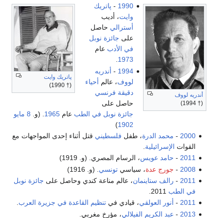
1990
-
پاتريك
وايت
، أديب
أسترالي
حاصل
على
جائزة نوبل
في الأدب
عام
.
1973
1994
-
أندريه
پاتريك وايت
لووف
، عالم
أحياء
(† 1990)
دقيقة
فرنسي
أندريه لووف
حاصل على
(† 1994)
جائزة نوبل في الطب
عام
1965
. (و.
8 مايو
)
1902
2000
-
محمد الدرة
، طفل
فلسطيني
قتل أثناء إحدى المواجهات مع
القوات
الإسرائيلية
.
2011
-
حامد عويس
، الرسام المصري. (و. 1919)
2008
-
جورج عدة
، سياسي
تونسي
. (و. 1916)
2011
-
رالف ستاينمان
، عالم مناعة كندي وحاصل على
جائزة نوبل
في الطب
2011.
2011
-
أنور العولقي
، قيادي في
تنظيم القاعدة في جزيرة العرب
.
2013
-
عبد الكريم الفيلالي
، مؤرخ مغربي.