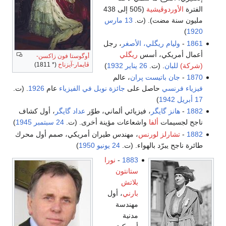
الفترة
الأوردوڤيشية
(505 إلى 438
مليون سنة مضت). (ت.
13 مارس
)
1920
1861
-
وليام ريگلي، الأصغر
، رجل
أعمال أمريكي، أسس
ريگلي
أوگوستا فون زاكسن-
ڤايمار-آيزناخ
(* 1811)
(شركة)
للبان
. (ت.
26 يناير
1932
)
1870
-
جان باتيست پران
، عالم
فيزياء
فرنسي
حاصل على
جائزة نوبل في الفيزياء
عام
1926
. (ت.
17 أبريل
1942
)
1882
-
هانز گايگر
، فيزيائي ألماني، طوّر
عداد گايگر
، أول كشاف
ناجح لجسيمات
ألفا
واشعاعات مؤينة أخرى. (ت.
24 سبتمبر
1945
)
1882
-
تشارلز لورنس
، مهندس طيران أمريكي، صمم أول محرك
طائرة ناجح يبرّد بالهواء. (ت.
24 يونيو
1950
)
1883
-
نورا
ستانتون
بلاتش
بارني
، أول
مهندسة
مدنية