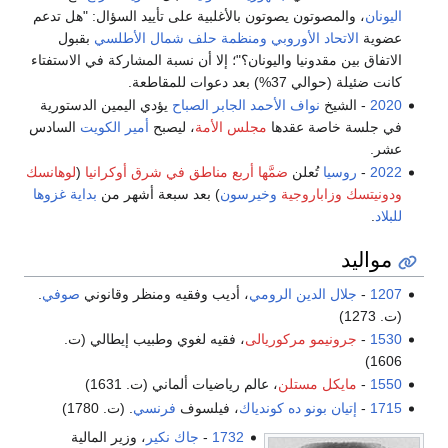
اليونان
، والمصوتون يصوتون بالأغلبية على تأييد السؤال: "هل تدعم
عضوية
الاتحاد الأوروبي
ومنظمة حلف شمال الأطلسي
بقبول
الاتفاق بين مقدونيا واليونان؟"؛ إلا أن نسبة المشاركة في الاستفتاء
كانت ضئيلة (حوالي 37%) بعد دعوات للمقاطعة.
2020
- الشيخ
نواف الأحمد الجابر الصباح
يؤدي اليمين الدستورية
في جلسة خاصة عقدها
مجلس الأمة
، ليصبح
أمير الكويت
السادس
عشر.
2022
-
روسيا
تُعلن
ضمَّها أربع مناطق في شرق أوكرانيا
(
لوهانسك
ودونيتسك
وزاباروجية
وخيرسون
) بعد سبعة أشهر من
بداية غزوها
للبلاد
.
مواليد
1207
-
جلال الدين الرومي
، أديب وفقيه ومنظر وقانوني
صوفي
.
(ت. 1273)
1530
-
جرونيمو مركوريالى
، فقيه لغوي وطبيب إيطالي (ت.
1606)
1550
-
مايكل مستلن
، عالم رياضيات ألماني (ت. 1631)
1715
-
إتيان بونو ده كوندياك
، فيلسوف
فرنسي
. (ت. 1780)
1732
-
جاك نكير
، وزير المالية