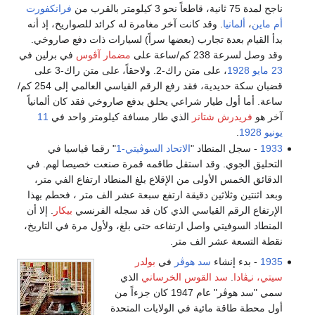
ناجح لمدة 75 ثانية، قاطعاً نحو 3 كيلومتر بالقرب من
فرانكفورت
أم ماين
،
ألمانيا
. وقد كانت آخر مغامرة له كرائد للصواريخ، إذ أنه
بدأ القيام بعدة تجارب (بعضها سراً) لسيارات ذات دفع صاروخي.
وقد وصل لسرعة 238 كم/ساعة على
مضمار آڤوس
في برلين في
23 مايو
1928
، على متن راك-2. ولاحقاً، على متن راك-3 على
قضبان سكة حديدية، فقد رفع الرقم القياسي العالمي إلى 254 كم/
ساعة. أما أول طيار شراعي يحلق بدفع صاروخي فقد كان ألمانياً
آخر هو
فريدرش شتانر
الذي طار مسافة كيلومتر واحد في
11
يونيو
1928
.
1933
- سجل المنطاد "
الاتحاد السوڤيتي-1
" رقما قياسيا في
التحليق الجوي. وقد استقل طاقمه قمرة صنعت خصيصا لهم. في
الدقائق الخمس الأولى من الإقلاع بلغ المنطاد ارتفاع الفي متر،
وبعد اثنتين وثلاثين دقيقة ارتفع سبعة عشر الف متر ، فحطم بهذا
الإرتفاع الرقم القياسي الذي كان قد سجله الفرنسي
بيكار
. إلا أن
المنطاد السوفيتي واصل ارتفاعه حتى بلغ، ولأول مرة في التاريخ،
نقطة التسعة عشر الف متر.
1935
- بدء إنشاء
سد هوڤر
في
بولدر
سيتي، نـِڤادا
.
سد القوس الخرساني
الذي
سمي "سد هوڤر" عام 1947 كان جزءاً من
أول محطة طاقة مائية في الولايات المتحدة