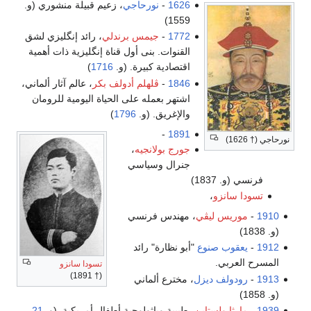
1626
-
نورحاجي
، زعيم قبيلة منشوري (و.
1559)
1772
-
جيمس برندلي
، رائد إنگليزي لشق
القنوات. بنى أول قناة إنگليزية ذات أهمية
اقتصادية كبيرة. (و.
1716
)
1846
-
ڤلهلم أدولف بكر
، عالم آثار ألماني،
اشتهر بعمله على الحياة اليومية للرومان
والإغريق. (و.
1796
)
-
1891
نورحاجي († 1626)
جورج بولانجيه
،
جنرال وسياسي
فرنسي (و. 1837)
تسودا سانزو
،
1910
-
موريس ليڤي
، مهندس فرنسي
(و. 1838)
1912
-
يعقوب صنوع
"أبو نظارة" رائد
المسرح العربي.
تسودا سانزو
(† 1891)
1913
-
رودولف ديزل
، مخترع ألماني
(و. 1858)
1939
-
مارثا ولستاين
، طبيبة وباثولوجية أطفال أمريكية. (و.
21