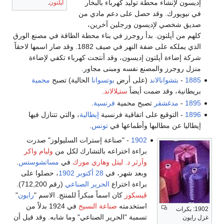
إديسون لإنشاء محطة توليد كهرباء بالبخار
أپلتون
.
في نيويورك. وقد حصل على دعم مادي من
صديق شخصي لإديسون ورجلين آخرين،
كلهم من أپلتون. بدأ روجرز في بناء محطة الطاقة في مصنع الورق
الذي يملكه على ضفة النهر في صيف 1882. وقد صار اسمها لاحقاً
شركة إضاءة أپلتون إديسون، وقد أنتجت كهرباء تكفي لإضاءة
منزل روجرز والمصنع نفسه ومبنى مجاور.
1885
-
بتشوانالاند
(على أرض
بوتسوانا
الحالية) تصبح
محمية
بريطانية، وقد ضمت أيضاً
ستـِلالاند
.
1895
-
مدغشقر
تصبح محمية
فرنسية
.
1896
- التوقيع على اتفاقية فرنسية
إيطالية
، والتي تتنازل فيها
إيطاليا عن مطالبها وأطماعها في
تونس
.
1902
- "صناعة إسترات السليولوز" صدرت
براءة اختراعه بالتشارك لكل من
وليام واكر
وآرثر د. ليتل
وهاري مورك
في
مساتشوستس
.
وبعد شهر، في
28 أكتوبر
1902
، حصلوا على
براءة اختراع
الحرير الصناعي
(رقم 712,200).
ڤيسكوز
كان اسماً مبكراً للمنتج. الاسم "
رايون
"
استخدمته
صناعة النسيح
في 1924 بدلاً من
1902: بكرات
تسمية "الحرير الصناعي" وما شابه. وقد قيل أن
غزل رايون