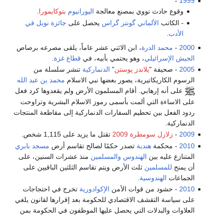
-
1999
وقوع حادث نووي بمصنع معالجة
اليورانيوم
بتوكايمورا
.
- الكاتب
الألماني
گونتر گراس
يحصل على
جائزة نوبل في
الأدب
.
2000
-
محمد الدرة
، ابن الاثني عشر عاماً، يلقى مصرعه برصاص
الجيش الإسرائيلي
، وهو يحتمي بأبيه، في
قطاع غزة
.
2005
- صحيفة "
يلاندز پوستن
"
الدنماركية
تنشر سلسلة من
الرسوم الكاريكاتيرية، يصور بعضها نبي الاسلام
محمد بن عبد الله
على أنه إرهابي. أقام المسلمون الأرض ولم يقعدوها كرد فعل
على الاساءة التي ألمت بأسمى رموز الاسلام البشرية وتراوحت
ردود الفعل بين تحطيم السفارات الدنماركية إلى مقاطعة المنتجات
الدنماركية.
2009
-
زلازل سومطرة 2009
تقتل ما يزيد على 1,115 شخص.
2010
- محكمة
هندية
تصدر حكمًا لصالح تقاسم أرض
مسجد بابري
المتنازع عليه بين
الهندوس
والمسلمين
منذ عشرات السنين، على
أن يمنح
للمسلمين
ثلث الأرض ويتم تقاسم الثلثين الباقيين على
الجماعات
الهندوسية
.
2010
- حشود من قوات الأمن
الإكوادورية
تخرج في احتجاجات
على سياسة التقشف الاقتصادي للحكومة بعد إقرارها لقانون يلغي
العلاوات والبدلات التي يحصل عليها الموظفون في الحكومة بمن