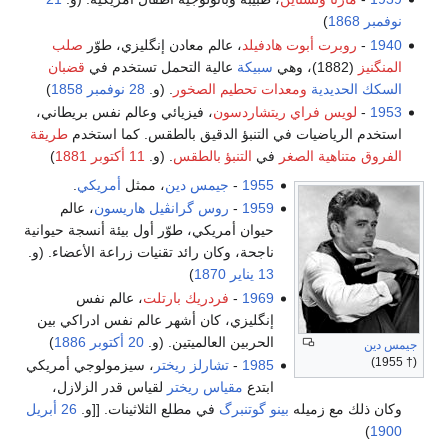
نوفمبر
1868
)
1940
-
روبرت أبوت هادفيلد
، عالم معادن إنگليزي، طوّر
صلب
المنگنيز
(1882)، وهي
سبيكة
عالية التحمل تستخدم في
قضبان
السكك الحديدية
ومعدات تحطيم الصخور
. (و.
28 نوفمبر
1858
)
1953
-
لويس فراي ريتشاردسون
، فيزيائي وعالم نفس بريطاني،
استخدم الرياضيات في التنبؤ الدقيق بالطقس. كما استخدم
طريقة
الفروق متناهية الصغر
في
التنبؤ بالطقس
. (و.
11 أكتوبر 1881
)
1955
-
جيمس دين
، ممثل
أمريكي
.
1959
-
روس گرانڤيل هاريسون
، عالم
حيوان أمريكي، طوّر أول بيئة أنسجة حيوانية
ناجحة، وكان رائد تقنيات زراعة الأعضاء. (و.
13 يناير
1870
)
1969
-
فردريك بارتلت
، عالم نفس
إنگليزي، كان أشهر عالم نفس ادراكي بين
الحربين العالميتين. (و.
20 أكتوبر
1886
)
جيمس دين
(† 1955)
1985
-
تشارلز ريختر
، سيزمولوجي أمريكي
ابتدع
مقياس ريختر
لقياس قدر الزلازل،
وكان ذلك مع زميله
بينو گوتنبرگ
في مطلع الثلاثينات. [[و.
26 أبريل
)
1900