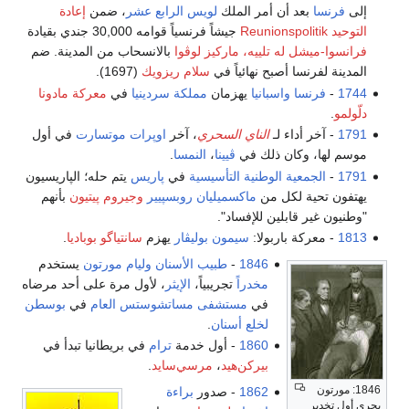
إلى
فرنسا
بعد أن أمر الملك
لويس الرابع عشر
، ضمن
إعادة
التوحيد Reunionspolitik
جيشاً فرنسياً قوامه 30,000 جندي بقيادة
فرانسوا-ميشل له تلييه، ماركيز لوڤوا
بالانسحاب من المدينة. ضم
المدينة لفرنسا أصبح نهائياً في
سلام ريزويك
(1697).
1744
-
فرنسا
واسبانيا
يهزمان
مملكة سردينيا
في
معركة مادونا
دلّولمو
.
1791
- آخر أداء لـ
الناي السحري
، آخر
اوپرات
موتسارت
في أول
موسم لها، وكان ذلك في
ڤيينا
،
النمسا
.
1791
-
الجمعية الوطنية التأسيسية
في
پاريس
يتم حله؛ الپاريسيون
يهتفون تحية لكل من
ماكسميليان روبسپيير
وجيروم پيتيون
بأنهم
"وطنيون غير قابلين للإفساد".
1813
- معركة باربولا:
سيمون بوليڤار
يهزم
سانتياگو بوباديا
.
1846
-
طبيب الأسنان
وليام مورتون
يستخدم
مخدراً
تجريبياً،
الإيثر
، لأول مرة على أحد مرضاه
في
مستشفى مساتشوستس العام
في
بوسطن
لخلع أسنان
.
1860
- أول خدمة
ترام
في بريطانيا تبدأ في
بيركن‌هيد
،
مرسي‌سايد
.
1846: مورتون
1862
- صدور
براءة
يجري أول تخدير