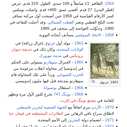
1954
. الطاقم: 11 ضابطاً و 100 جندي. الطول: 319 قدم، عرض
(قطر البدن): 27 قدم. أقصى عمق: 400+ قدم. واصلت نوتيلس
كسر الأرقام القياسية في 1958 حين أصبحت أول مركبة تسافر
تحت الثلج القطبي وتعبر
القطب الشمالي
. وقد أحيلت للتقاعد في
1980، وحـُوِّلت الغواصة إلى متحف في 1985.
1958
-
الاتحاد السوفيتي
يستأنف أبحاثه النووية.
1963
- مولد أول
غرنوق
(غزال زرافة) في
الولايات المتحدة
، وكان ذلك في
حديقة حيوان
برونكس
في
مدينة نيويورك
.
1965
- الجنرال
سوهارتو
يستولي على الحكم
في إندونسيا إثر محاولة انقلاب مزعومة من
الحزب الشيوعي
. ورداً على تلك المحاولة قام
سوهارتو بمذبحة قتل فيها مليون إندونيسي.
1963: غرنوق
1966
- استقلال
بوتسوانا
.
1968
-
بوينگ 747
تخرج للنور لأول مرة وتظهر
للعامة في
مصنع بوينگ في إڤرت
.
1970
-
الأردن
تبرم اتفاقاً مع
الجبهة الشعبية لتحرير فلسطين
لاطلاق سراح باقي الرهائن من
الطائرات المختطفة في قيعان خنا
.
1971
- انضمام دولة
البحرين
إلى الأمم المتحدة.
1973
- الجمعية التأسيسية لدولة الوحدة "مصر وليبيا" تعقد أول