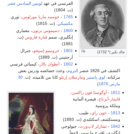
الفرنسي في عهد
لويس السادس عشر
(ت. 1804)
1765
-
خوسيه ماريا مورلوس
، ثوري
مكسيكي
. (ت. 1815)
1800
-
دسيموس برتون
، معماري
إنگليزي، صمم
فنارة فاروس
(ت.
1881)
1801
-
خرونيمو إسپخو
، جنرال
جاك نكير (* 1732)
أرجنتيني (ت. 1889)
1802
-
أنطوان بالار
، كيميائي فرنسي
اكتشف في 1826 عنصر
البروم
، وحدد خصائصه ودرس بعض
مركباته.
لوي پاستير
ومارسلان إرتلو
كانا من تلاميذه. (ت.
30
مارس
1876
)
1811
-
أوگوستا فون زاكسن-
ڤايمار-آيزناخ
، قيصرة ألمانية
وملكة پروسية
1813
-
جون راي
، طبيب
ومستكشف اسكتلندي (ت. 1893)
1842
-
تشارلز لاپ‌ورث
، جيولوجي
إنگليزي، اقترح ما سمي لاحقاً