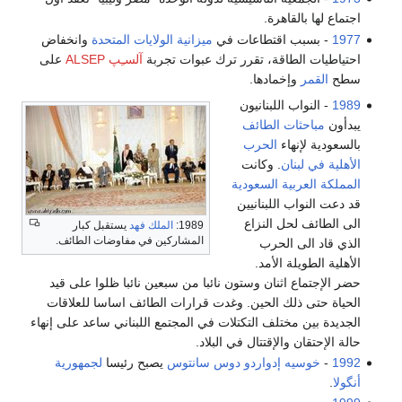
اجتماع لها بالقاهرة.
1977
- بسبب اقتطاعات في
ميزانية الولايات المتحدة
وانخفاض
احتياطيات الطاقة، تقرر ترك عبوات تجربة
آلسـِپ ALSEP
على
سطح
القمر
وإخمادها.
1989
- النواب اللبنانيون
يبدأون
مباحثات
الطائف
بالسعودية لإنهاء
الحرب
الأهلية في لبنان
. وكانت
المملكة العربية السعودية
قد دعت النواب اللبنانيين
الى الطائف لحل النزاع
1989:
الملك فهد
يستقبل كبار
المشاركين في مفاوضات الطائف.
الذي قاد الى الحرب
الأهلية الطويلة الأمد.
حضر الإجتماع اثنان وستون نائبا من سبعين نائبا ظلوا على قيد
الحياة حتى ذلك الحين. وغدت قرارات الطائف اساسا للعلاقات
الجديدة بين مختلف التكتلات في المجتمع اللبناني ساعد على إنهاء
حالة الإحتقان والإقتتال في البلاد.
1992
-
خوسيه إدواردو دوس سانتوس
يصبح رئيسا
لجمهورية
أنگولا
.