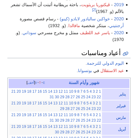
2019
-
ڤيكتوريا بريثويت
، باحثة بريطانية أثبتت أن الأسماك تشعر
[2]
بالألم (و. 1967)
2020
-
خواكبن سالبادور لابادو (كينو)
- رسام قصص مصورة
أرجنتيني
، مبتكر شخصية
مافالدا
. (و. 1932)
2020
-
ياسر عبد اللطيف
ممثل و مخرج مسرحي
سوداني
. (و.
1970)
أعياد ومناسبات
اليوم الدولي للترجمة
.
عيد الاستقلال
في
بوتسوانا
.
شهور
وأيام
السنة
e
t
v
أخف
21
20
19
18
17
16
15
14
13
12
11
10
9
8
7
6
5
4
3
2
1
يناير
31
30
29
28
27
26
25
24
23
22
21
20
19
18
17
16
15
14
13
12
11
10
9
8
7
6
5
4
3
2
1
فبراير
29
28
27
26
25
24
23
22
21
20
19
18
17
16
15
14
13
12
11
10
9
8
7
6
5
4
3
2
1
مارس
31
30
29
28
27
26
25
24
23
22
21
20
19
18
17
16
15
14
13
12
11
10
9
8
7
6
5
4
3
2
1
أبريل
30
29
28
27
26
25
24
23
22