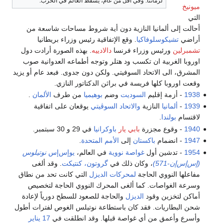
لزماننا. وفي أقل من عام، يسقط العالم في الحرب.
ميونيخ
التي
أحالت إلى ألمانيا النازية دون أية شروط مساحات شاسعة من
أراضي
تشيكوسلوفاكيا
. وقع الإتفاقية رئيس وزراء بريطانيا
تشمبرلين
ورئيس وزراء فرنسا
دالادييه
. بهذه الصورة أرادت دول
اوروبا الغربية ان تكسب ود هتلر وتوجه أطماعه العدوانية صوب
المشرق، الى الاتحاد السوفيتي. ولكن دون جدوى. فبعد عام أو يزيد
وقعت اوروبا كلها فريسة في براثن الدكتاتور النازي.
1938
- أزمة إقليم
السوديت
وضم
بوهيميا
من طرف
الألمان
.
1939
-
ألمانيا
النازية
والاتحاد السوڤيتي
يوقعان على اتفاقية
لاقتسام
بولندا
.
1940
- وقوع مجزرة
بابي يار
باوكرانيا
في 29 و 30 سبتمبر.
1947
- انضمام
باكستان
إلى
الأمم المتحدة
.
1954
- تدشين أول
غواصة نووية
في العالم،
يوإس‌إس
نوتيلوس
(إس‌إس‌إن-571)
، وكان ذلك في
گروتون، كنتيكت
. وقد ألغى
مفاعلها النووي الحاجة
لمحركات الديزل
التي كانت تحد من نطاق
وسرعة الغواصات. كما ألغى المحرك النووي الحاجة لتخصيص
أماكن لتخزين وقود
الديزل
والحاجة للصعود للسطح دورياً لإعادة
شحن البطاريات. فقد كان باستطاعة نوتيلس الغوص لفترات أطول
وأسرع وأعمق من أي غواصة قبلها. وقد انطلقت في
17 يناير