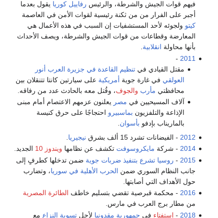
فيهم قوات الجيش والشرطة، والرئيس
رفاييل كوريا
يقول بعدما
أجبر على الفرار من من ثكنة رئيسية لقوات الأمن في العاصمة
كيتو
ولجوئه لأحد المستشفيات إن السبب في هذه الأعمال هي
المعارضة وقطاعات من قوات الجيش والشرطة، ويصف الأحداث
بأنها محاولة
انقلابية
.
-
2011
مقتل القيادي في
تنظيم القاعدة في جزيرة العرب
أنور
العولقي
في غارة جوية
أمريكية
على سيارتين كانتا تتنقلان بين
محافظتي
مأرب
والجوف
، وقُتل معه بالحادث عدد من رفاقه.
آلاف المسيحيين في
مصر
يعلنون عزمهم الاعتصام أمام مبنى
الإذاعة والتلفزيون
بماسبيرو
احتجاجًا على حرق كنيسة
بالماريناب بإدفو
بأسوان
.
2012
- الفيضانات تشرد 15 ألف بشرق
نيجيريا
.
2014
- شركة
مايكروسوفت
تكشف عن نظامها
ويندوز 10
الجديد.
2015
-
روسيا تشرع بتنفيذ ضربات جوية
ضمن تدخلها كطرفٍ إلى
جانب النظام السوري ضمن
الحرب الأهلية في سوريا
، وتضارب
حول الأهداف التي أصابتها.
2016
- محكمة قبرصية تقضي بتسليم خاطف
الطائرة المصرية
من مطار برج العرب في مارس.
2018
-
استفتاء
في
جمهورية مقدونيا
لأجل
تسوية النزاع
مع