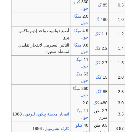
360
كيلو
0.5
85
گ
جول
2.0
ميگا
1.0
480
گ
جول
4.9
ميگا
أصبع ديناميت واحد [دينوماكس
1.2
1.1
كگ
جول
پرو]
9.8
ميگا
التأثير السيزمي لانفجار تقليدي
1.4
2.2
كگ
جول
لمنشأة صغيرة
11
ميگا
1.5
2.7
كگ
جول
63
ميگا
2.0
15
كگ
جول
360
ميگا
2.5
85
كگ
جول
3.0
480
كگ
2.0
2.7 طن
11
ميگا
3.5
انفجار محطة پپكون للوقود
، 1988
متري
جول
9.5 طن
40
كيلو
3.87
كارثة تشرنوبل
، 1986
متري
جول