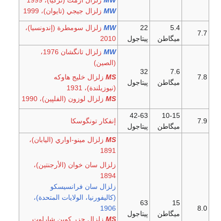
W
M
زلزال جيجي (تايوان)، 1999
5.4
22
W
M
زلزال سومطرة (إندونسيا)،
7.7
ميگاطن
پيتاجول
2010
W
M
زلزال تانگشان 1976،
(الصين)
32
7.6
7.8
S
M
زلزال خليج هاوكه
ميگاطن
پيتاجول
(نيوزيلندة)، 1931
S
M
زلزال لوزون (الفلپين)، 1990
42-63
10-15
7.9
إنفكار تونگوسكا
ميگاطن
پيتاجول
S
M
زلزال مينو-اواري (اليابان)،
1891
زلزال سان خوان (الأرجنتين)،
1894
زلزال سان فرانسيسكو
(كاليفورنيا، الولايات المتحدة)،
63
15
1906
8.0
ميگاطن
پيتاجول
S
M
زلزال جزر كوين شارلوت