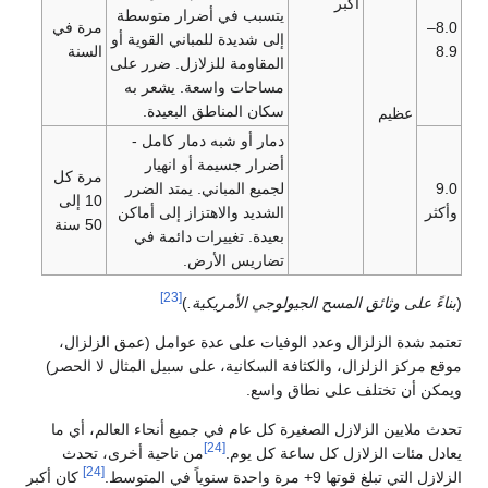
أكبر
يتسبب في أضرار متوسطة
8.0–
مرة في
إلى شديدة للمباني القوية أو
8.9
السنة
المقاومة للزلازل. ضرر على
مساحات واسعة. يشعر به
سكان المناطق البعيدة.
عظيم
دمار أو شبه دمار كامل -
أضرار جسيمة أو انهيار
مرة كل
9.0
لجميع المباني. يمتد الضرر
10 إلى
وأكثر
الشديد والاهتزاز إلى أماكن
50 سنة
بعيدة. تغييرات دائمة في
تضاريس الأرض.
[23]
(
بناءً على وثائق المسح الجيولوجي الأمريكية.
)
تعتمد شدة الزلزال وعدد الوفيات على عدة عوامل (عمق الزلزال،
موقع مركز الزلزال، والكثافة السكانية، على سبيل المثال لا الحصر)
ويمكن أن تختلف على نطاق واسع.
تحدث ملايين الزلازل الصغيرة كل عام في جميع أنحاء العالم، أي ما
[24]
يعادل مئات الزلازل كل ساعة كل يوم.
من ناحية أخرى، تحدث
[24]
الزلازل التي تبلغ قوتها 9+ مرة واحدة سنوياً في المتوسط.
كان أكبر