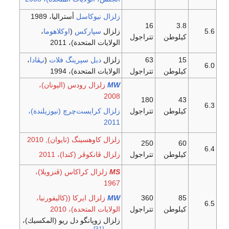
زلزال نيوكاسل
أستراليا، 1989
16
3.8
5.6
زلزال
سپاركس
(
اوكلاهوما
،
كيلوطن
تتراجول
الولايات المتحدة)، 2011
15
63
زلزال
دبل سپرينگ فلات
(
نـِڤادا
،
6.0
كيلوطن
تتراجول
الولايات المتحدة)، 1994
W
M
زلزال رودس (اليونان)،
2008
180
43
6.3
كيلوطن
تتراجول
زلزال كرايست‌چرچ (نيوزيلندة)،
2011
زلزال كاوهسينگ (تايوان), 2010
250
60
6.4
كيلوطن
تتراجول
زلزال ڤانكوڤر (كندا)، 2011
S
M
زلزال كراكاس (ڤنزويلا)،
1967
85
360
W
M
زلزال ايركا ((كاليفورنيا،
6.5
كيلوطن
تتراجول
الولايات المتحدة)، 2010
زلزال زوپانگو دل ريو (المكسيك)،
[31]