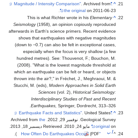
. Archived from
"Magnitude / Intensity Comparison"
^
the original
on 2011-06-23.
This is what Richter wrote in his
Elementary
^
Seismology
(1958), an opinion copiously reproduced
afterwards in Earth's science primers. Recent evidence
shows that earthquakes with negative magnitudes
(down to −0.7) can also be felt in exceptional cases,
especially when the focus is very shallow (a few
hundred metres). See: Thouvenot, F.; Bouchon, M.
(2008). "What is the lowest magnitude threshold at
which an earthquake can be felt or heard, or objects
thrown into the air?," in Fréchet, J., Meghraoui, M. &
Stucchi, M. (eds),
Modern Approaches in Solid Earth
Sciences
(vol. 2),
Historical Seismology:
Interdisciplinary Studies of Past and Recent
Earthquakes,
Springer, Dordrecht, 313–326.
. United States
"Earthquake Facts and Statistics"
^
Geological Survey. نوفمبر 29, 2012. Archived from
the
on مايو 24, 2010
original
. Retrieved ديسمبر 18, 2013
.
أ
ب
.
"How Often Do Earthquakes Occur"
^
(PDF)