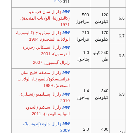
2011
W
M
زلزال سان فرناندو
500
120
6.6
(كاليفورنيا، الولايات المتحدة)،
كيلوطن
تتراجول
1971
170
710
W
M
زلزال نورثريدج (كاليفورنيا،
6.7
كيلوطن
تتراجول
الولايات المتحدة)، 1994
W
M
زلزال نيسكالي (جزيرة
240 كيلو
1.0
أندرسون)، 2001
6.8
طن
پيتاجول
زلزال گيسبورن 2007
W
M
زلزال منطقة خليج سان
فرانسيسكو(كاليفورنيا، الولايات
المتحدة)، 1989
1.4
340
6.9
W
M
زلزال پيشليميو (تشيلي)،
كيلوطن
پيتاجول
2010
W
M
زلزال سيكيم (الحدود
النيپالية-الهندية)، 2011
W
M
زلزال جاوة (إندونسيا)،
2.0
480
2009
7.0