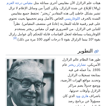
هيئات علم الزلازل الآن مقاييس أخرى مماثلة مثل
مقياس درجة العزم
(M
) للإبلاغ عن شدة الزلزال، ولكن كثيراً من وسائل الإعلام لا تزال
w
تشير بشكل خاطئ إلى هذه المقادير "ريختر". تحتفظ جميع مقاييس
الشدة بالحرف
اللوغاريتمي
الخاص بالأصل ويتم تحجيمها بحيث تحتوي
على قيم رقمية قابلة للمقارنة (عادةً في منتصف المقياس). نظراً
للتباين في الزلازل، من الضروري فهم أن مقياس ريختر يستخدم
اللوغاريتمات ببساطة لجعل القياسات قابلة للتحكم (أي عوامل زلزال
[4]
بقوة 10³ بينما الزلزال بقوة 5 درجات أقوى 100 مرة من ذلك).
التطوير
طور هذا النظام عالم الزلازل
الأمريكي،
تشارلز ريختر
عام
1935. بدأ عمله في فيه
بمتابعة تسجيلات الزلازل
وتحديد مواقع الهزات الأرضية،
ووضع جدولاً يضم مراكز
الزلازل وأوقات حدوثها،
باشراف
هاري وود
الذي كان
مسؤولاً عن برنامج رصد