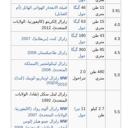
11 طن
46
گيگا
قنبلة الانفجار الهوائي الهائل (أم
3.91
متري
جول
القنابل)
15 طن
63
گيگا
زلزال إلكريتو (كاليفورنيا، الولايات
4.0
متري
جول
المتحدة)، 2012
43 طن
180
گيگا
4.3
زلزال كنت (بريطانيا)، 2007
متري
جول
85 طن
360
گيگا
4.5
زلزال طاجيكستان 2006
متري
جول
زلزال لينكولنشير (المملكة
المتحدة)، 2008
480 طن
2.0
5.0
متري
تتراجول
W
M
زلزال اونتاريو-كوبيك (كندا)،
[30]
[29]
2010
زلزال ليتل سكل (نڤادا، الولايات
المتحدة)، 1992
2.7 كيلو
11
تيرا
W
M
زلزال ألوم روك (كاليفورنيا،
5.5
طن
جول
الولايات المتحدة)، 2007
W
M
زلزال چينو هيلز (لوس
أنجلس، الولايات المتحدة)، 2008