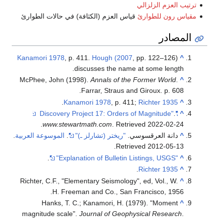
ترتيب العزم الزلزالي
مقياس رون للطوارئ
قياس العزم (الكثافة) في حالات الطوارئ
المصادر
Kanamori 1978
, p. 411.
Hough (2007
, pp. 122–126)
^
discusses the name at some length.
McPhee, John (1998).
Annals of the Former World
.
^
Farrar, Straus and Giroux. p. 608.
.
Kanamori 1978
, p. 411;
Richter 1935
^
.
"Discovery Project 17: Orders of Magnitude"
^
.
www.stewartmath.com
. Retrieved
2022-02-24
^
دانة العرقسوسي.
" ريختر (تشارلز ـ)"
.
الموسوعة العربية
.
.
Retrieved
2012-05-13
.
"Explanation of Bulletin Listings, USGS"
^
.
Richter 1935
^
Richter, C.F., "Elementary Seismology", ed, Vol., W.
^
H. Freeman and Co., San Francisco, 1956.
Hanks, T. C.; Kanamori, H. (1979). "Moment
^
magnitude scale".
Journal of Geophysical Research
.