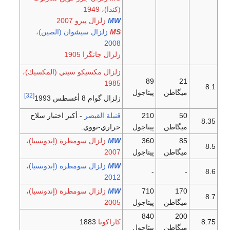
(كندا)، 1949
W
M
زلزال پيرو 2007
S
M
زلزال سيشوان (الصين)،
2008
زلزال جانگرا 1905
زلزال مكسيكو سيتي (المكسيك)،
89
21
1985
8.1
ميگاطن
پيتاجول
[32]
زلزال گوام 8 أغسطس 1993
50
210
قنبلة القيصر
- أكبر اختبار سلاح
8.35
ميگاطن
پيتاجول
حراري-نووي.
85
360
W
M
زلزال سومطرة (إندونسيا)،
8.5
ميگاطن
پيتاجول
2007
W
M
زلزال سومطرة (إندونسيا)،
-
-
8.6
2012
170
710
W
M
زلزال سومطرة (إندونسيا)،
8.7
ميگاطن
پيتاجول
2005
840
200
8.75
كاراكوتا
1883
ميگاطن
پيتاجول