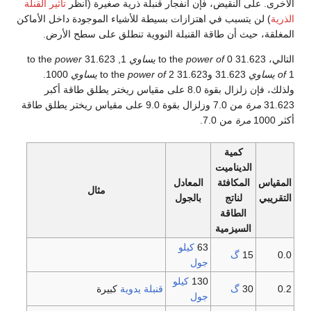
الأخرى. على النقيض، فإن انفجار قنبلة ذرية صغيرة (انظر
تأثير القنلة
الذرية
) لن يتسبب في اهتزازات بسيطة للأشياء الموجودة داخل الأماكن
المغلقة، حيث أن طاقة القنبلة النووية تنطلق على سطح الأرض.
التالي، 31.623 to the
0
power of
يساوي
1, 31.623 to the
power
1
of
يساوي
31.623 و31.623 to the
2
power of
يساوي
1000.
ولذلك، فإن زلزال بقوة 8.0 على مقياس ريختر يطلق طاقة أكبر
31.623
مرة
من 7.0 وزلزال بقوة 9.0 على مقياس ريختر يطلق طاقة
أكثر 1000
مرة
من 7.0.
كمية
الديناميت
المقياس
المكافئة
المعادل
مثال
التقريبي
لناتج
بالجول
الطاقة
السيزمية
63
كيلو
0.0
15
گ
جول
130
كيلو
0.2
30
گ
قنبلة يدوية
كبيرة
جول