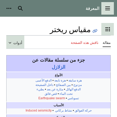
المعرفة
القائمة الرئيسية
بحث
أدوات
مقياس ريختر
تبديل عرض جدول المحتويات
مقالة
ناقش هذه الصفحة
أدوات
جزء من سلسلة مقالات عن
الزلازل
الأنواع
هزة سابقة
•
هزة تابعة
•
الدفع الأعمى
مزدوج
•
بين الصفائح
•
داخل الصفيحة
الدفع الهائل
•
مثارة عن بعد
•
بطيء
تحت الماء
•
قص فائق
تسونامي
•
Earthquake swarm
الأسباب
حركة الفوالق
•
نشاط بركاني
•
Induced seismicity