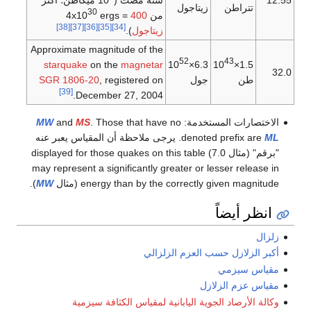
تتراطن
زيتاجول
30
من 4x10
400
ergs =
[38]
[37]
[36]
[35]
[34]
زيتاجول
).
Approximate magnitude of the
52
43
starquake
on the
magnetar
6.3×10
1.5×10
32.0
طن
جول
, registered on
SGR 1806-20
[39]
December 27, 2004.
الاختصارات المستخدمة:
. Those that have no
S
M
and
W
M
L
M
denoted prefix are
. يرجى ملاحظة أن المقياس يعبر عنه
"برقم" (مثال 7.0) displayed for those quakes on this table
may represent a significantly greater or lesser release in
energy than by the correctly given magnitude (مثال
W
M
).
انظر أيضاً
زلزال
أكبر الزلازل حسب العزم الزلزالي
مقياس سيزمي
مقياس عزم الزلازل
وكالة الأرصاد الجوية اليابانية لمقياس الكثافة سيزمية