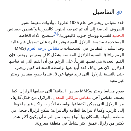
التفاصيل
حُدد مقياس ريختر في عام 1935 لظروف وأدوات معينة؛ تشير
الظروف الخاصة إلى أنه تم تعريفه لجنوب كاليفورنيا و"يتضمن خصائص
[6]
التخميد
لقشرة ووشاح جنوب كاليفورنيا."
ستصبح الأداة الخاصة
المستخدمة مشبعة بالزلازل القوية وغير قادرة على تسجيل قيم عالية.
وقد استُبدل المقياس في السبعينيات بـ
مقياس درجة العزم
(MMS،
الرمز M
)؛ بالنسبة للزلازل المقاسة بشكل كافٍ بمقياس ريختر، فإن
w
القيم العددية هي نفسها تقريباً. على الرغم من أن القيم التي تم قياسها
للزلازل الآن هي M
، فقد أُبلغ عنها بواسطة الصحافة كقيم ريختر،
w
حتى بالنسبة للزلازل التي تزيد قوتها عن 8، عندما يصبح مقياس ريختر
غير مفيد.
بقوم مقياسا ريختر وMMS بقياس "الطاقة" التي يطلقها الزلزال. كما
يصنف مقياس آخر،
مقياس مركالي المعدل
، الزلازل من خلال
آثارها
،
من الزلازل التي يمكن اكتشافها بواسطة الأدوات ولكن غير ملحوظ
إلى كارثي. وكما لا تترابط الطاقة والتأثيرات؛ يمكن لزلزال ضحل في
منطقة مأهولة بالسكان بها أنواع معينة من التربة أن يكون أكثر شدة
بكثير من زلزال عميق أكثر نشاطاً في منطقة معزولة.