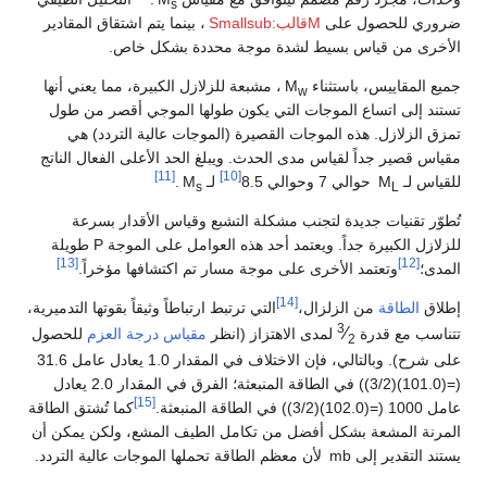
s
ضروري للحصول على
Mقالب:Smallsub
، بينما يتم اشتقاق المقادير
الأخرى من قياس بسيط لشدة موجة محددة بشكل خاص.
جميع المقاييس، باستثناء M
، مشبعة للزلازل الكبيرة، مما يعني أنها
w
تستند إلى اتساع الموجات التي يكون طولها الموجي أقصر من طول
تمزق الزلازل. هذه الموجات القصيرة (الموجات عالية التردد) هي
مقياس قصير جداً لقياس مدى الحدث. ويبلغ الحد الأعلى الفعال الناتج
[11]
[10]
للقياس لـ M
حوالي 7 وحوالي 8.5
لـ M
.
s
L
تُطوّر تقنيات جديدة لتجنب مشكلة التشبع وقياس الأقدار بسرعة
للزلازل الكبيرة جداً. ويعتمد أحد هذه العوامل على الموجة P طويلة
[13]
[12]
المدى؛
وتعتمد الأخرى على موجة مسار تم اكتشافها مؤخراً.
[14]
إطلاق
الطاقة
من الزلزال،
التي ترتبط ارتباطاً وثيقاً بقوتها التدميرية،
3
⁄
تتناسب مع قدرة
لمدى الاهتزاز (انظر
مقياس درجة العزم
للحصول
2
على شرح). وبالتالي، فإن الاختلاف في المقدار 1.0 يعادل عامل 31.6
(
=
(
0
.
1
0
1
)
(
2
/
3
)
) في الطاقة المنبعثة؛ الفرق في المقدار 2.0 يعادل
[15]
عامل 1000 (
=
(
0
.
2
0
1
)
(
2
/
3
)
) في الطاقة المنبعثة.
كما تُشتق الطاقة
المرنة المشعة بشكل أفضل من تكامل الطيف المشع، ولكن يمكن أن
يستند التقدير إلى mb لأن معظم الطاقة تحملها الموجات عالية التردد.