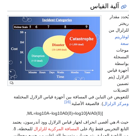
آلية القياس
يُحدد مقدار
ريختر
للزلزال من
لوغاريتم
سعة
موجات
المسجلة
بواسطة
أجهزة قياس
الزلازل (يتم
تضمين
التعديلات
للتعويض عن التباين في المسافة بين أجهزة قياس الزلازل المختلفة
[16]
ومركز الزلزال
). فالصيغة الأصلية:
,
M
L
=
log
1
0
A
−
log
1
0
A
0
(
δ
)
=
log
1
0
[
A
/
A
0
(
δ
)
]
حيث
A
هي أقصى انحراف لجهاز قياس الزلازل وود أندرسون، يعتمد
التابع التجريبي فقط
A
على
المسافة المركزية للزلزال
للمحطة،
δ
.
0
من الناحية العملية، يتم حساب متوسط القراءات من جميع محطات