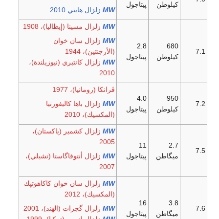
كيلوطن
پيتاجول
W
M
زلزال هايتي 2010
W
M
زلزال مسينا (إيطاليا)، 1908
W
M
زلزال سان خوان
2.8
680
7.1
(الأرجنتين)، 1944
كيلوطن
پيتاجول
W
M
زلزال كانتبري (نيوزيلندة)،
2010
ڤرانكا (رومانيا)، 1977
4.0
950
7.2
W
M
زلزال باها كاليفورنيا
كيلوطن
پيتاجول
(المكسيك)، 2010
W
M
زلزال كشمير (پاكستان)،
2005
11
2.7
7.5
ميگاطن
پيتاجول
W
M
زلزال أنتوفاگاستا (تشيلي)،
2007
W
M
زلزال سان خوان كاكاهوتپك
(المكسيك)، 2012
16
3.8
7.6
W
M
زلزال گجرات (الهند)، 2001
ميگاطن
پيتاجول
W
M
زلزال ازمت (تركيا)، 1999