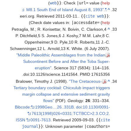
)
web
}}
:
Check
|url=
value (
help
.
"M8.1 South End of Island August 8, 1993"
^
eeri.org
. Retrieved 2011-03-11.
.
{{
cite web
}}
:
)
Check date values in:
|accessdate=
(
help
Petraglia, M.; R. Korisettar, N. Boivin, C. Clarkson,4
^
P. Ditchfield,5 S. Jones,6 J. Koshy,7 M.M. Lahr,8 C.
Oppenheimer,9 D. Pyle,10 R. Roberts,11 J.-C.
Schwenninger,12 L. Arnold,13 K. White. (6 July 2007).
"Middle Paleolithic Assemblages from the Indian
Subcontinent Before and After the Toba Super-
eruption"
. Science 317 (5834): 114–116.
doi:10.1126/science.1141564. PMID 17615356.
Bralower, Timothy J. (1998).
"The Cretaceous-
^
Tertiary boundary cocktail: Chicxulub impact triggers
margin collapse and extensive sediment gravity
flows"
.
Geology
.
26
: 331–334.
(PDF)
Bibcode
:
1998Geo....26..331B
.
doi
:
10.1130/0091-
7613(1998)026<0331:TCTBCC>2.3.CO;2
.
ISSN
0091-7613
. Retrieved
2009-09-03
.
{{
cite
journal
}}
:
Unknown parameter
|coauthors=