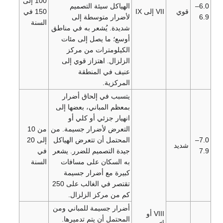
100 إلى
6.0–
الهياكل سيئة التصميم
قوي
VII إلى IX
150 في
6.9
لأضرار متوسطة إلى
السنة
شديدة. يُشعر به في مناطق
أوسع؛ ما يصل إلى مئات
الكيلومترات من مركز
الزلزال. اهتزاز قوي إلى
عنيف في المنطقة
المركزية.
يتسبب في إلحاق أضرار
بمعظم المباني، بعضها إلى
انهيار جزئي أو كلي أو
التعرض لأضرار جسيمة. من
من 10
7.0–
المحتمل أن تتعرض الهياكل
إلى 20
شديد
7.9
جيدة التصميم للضرر. يشعر
في
به السكان على مسافات
السنة
كبيرة مع أضرار جسيمة
تقتصر في الغالب على 250
كم من مركز الزلزال.
أضرار جسيمة للمباني ومن
VIII أو
المحتمل أن يتم تدميرها.