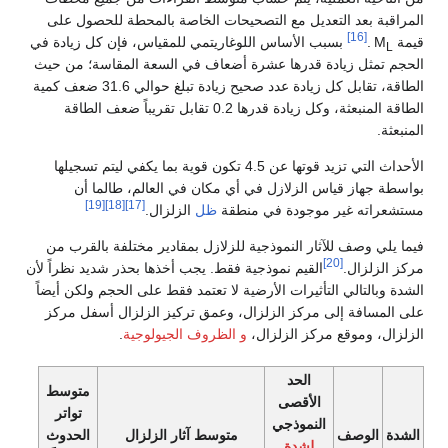
المراقبة بعد التعديل مع التصحيحات الخاصة بالمحطة للحصول على
[16]
قيمة M
.
بسبب الأساس اللوغاريتمي للمقياس، فإن كل زيادة في
L
الحجم تمثل زيادة قدرها عشرة أضعاف في السعة المقاسة؛ من حيث
الطاقة، تقابل كل زيادة عدد صحيح زيادة تبلغ حوالي 31.6 ضعف كمية
الطاقة المنبعثة، وكل زيادة قدرها 0.2 تقابل تقريباً ضعف الطاقة
المنبعثة.
الأحداث التي تزيد قوتها عن 4.5 تكون قوية بما يكفي ليتم تسجيلها
بواسطة جهاز قياس الزلازل في أي مكان في العالم، طالما أن
[19]
[18]
[17]
مستشعراته غير موجودة في منطقة
ظل
الزلزال.
فيما يلي وصف للآثار النموذجية للزلازل بمقادير مختلفة بالقرب من
[20]
مركز الزلزال.
القيم نموذجية فقط. يجب أخذها بحذر شديد نظراً لأن
الشدة وبالتالي التأثيرات الأرضية لا تعتمد فقط على الحجم ولكن أيضاً
على المسافة إلى مركز الزلزال، وعمق تركيز الزلزال أسفل مركز
الزلزال، وموقع مركز الزلزال،
و الظروف الجيولوجية
.
الحد
متوسط
الأقصى
تواتر
النموذجي
الشدة
الوصف
متوسط آثار الزلزال
الحدوث
لشدة