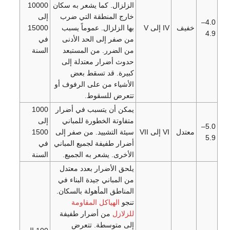
الزلزال. كما يشعر به سكان
10000
خارج المنطقة التي ضرب
إلى
4.0–
خفيف
IV إلى V
بها الزلزال. عموماً يسبب
15000
4.9
من صفر إلى الحد الأدنى
في
من الضرر. من المستبعد
السنة
حدوث أضرار معتدلة إلى
كبيرة. قد تسقط بعض
الأشياء من على الرفوف أو
تتعرض للسقوط.
يمكن أن يتسبب في أضرار
1000
متفاوتة الخطورة للمباني
إلى
5.0–
معتدل
VI إلى VII
سيئة التشييد. من صفر إلى
1500
5.9
أضرار طفيفة لجميع المباني
في
الأخرى. يشعر به الجميع.
السنة
يلحق الأضرار بعدد معتدل
من المباني جيدة البناء في
المناطق المأهولة بالسكان.
تنجو
الهياكل المقاومة
للزلازل
من أضرار طفيفة
إلى متوسطة. تتعرض