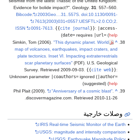
seismite from the latest Triassic of the United Kingdom:
Evidence for bolide impact?".
Geology
.
31
: 557–560.
Bibcode
:
2003Geo....31..557S
.
doi
:
10.1130/0091-
7613(2003)031<0557:UESFTL>2.0.CO;2
.
ISSN
0091-7613
.
{{
cite journal
}}
:
|access-
)
date=
requires
|url=
(
help
Simkin, Tom (2006).
"This dynamic planet. World
^
map of volcanoes, earthquakes, impact craters, and
plate tectonics. Inset VI. Impacting extraterrestrials
scar planetary surfaces"
. U.S. Geological
(PDF)
Survey
. Retrieved
2009-09-03
.
{{
cite web
}}
:
Unknown parameter
|coauthors=
ignored (
|author=
)
suggested) (
help
Phil Plait (2009).
"Anniversary of a cosmic blast"
.
^
.
discovermagazine.com
. Retrieved
2010-11-26
وصلات خارجية
IRIS Real-time Seismic Monitor of the Earth
USGS: magnitude and intensity comparison
USGS: Earthquake Magnitude Policy