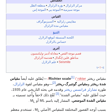
الخصائص
مركز الزلزال
•
بؤرة الزلزال
•
منطقة الظل
موجة سيزمية
•
الموجة پي
•
الموجة إس
القياس
مقاييس زلزالية
•
السيزموگراف
مقياس مدة الزلزال
التنبؤ
اللجنة المنسقة لتوقع الزلازل
حساس بالزلازل
أخرى
فصم موجة القص
•
معادلة أدمز-وليامسون
مناطق فلين-إنگدال
•
هندسة الزلزال
Seismite
•
علم الزلازل
v
t
e
[1]
مقياس ريختر
ər
t
k
ɪ
r
ˈ
/
Richter scale
/
—يُطلق عليه أيضاً
مقياس
[2]
شدة ريختر
و
مقياس گوتنبرگ-ريختر
—وهو مقياس لقوة
الزلزال
،
طوره
تشارلز فرانسس ريختر
وقدمه في بحثه التاريخي عام 1935،
[3]
حيث أطلق عليه "مقياس الشدة".
نُقّح ذلك لاحقاً وأُعيد تسميته بـ
مقياس الشدة الموضعي
، المشار إليه باسم ML أو M
.
L
بسبب أوجه القصور المختلفة للمقياس الأصلي M
، تستخدم معظم
L