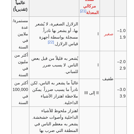
عالمياً
مركالي
(تقديرياً)
[21]
المعدلة
مستمرة/
الزلازل الصغيرة، لا يُشعر
عدة
1.0–
بها، أو يشعر بها نادراً.
صغير
I
ملايين
1.9
مسجلة بواسطة أجهزة
في
[22]
قياس الزلازل.
السنة
أكثر من
يُشعر به قليلاً من قبل بعض
2.0–
مليون
I
الناس. لا يسبب ضرر
2.9
في
للمباني.
السنة
طفيف
غالباً ما يشعر به الناس، لكن
أكثر من
3.0–
نادراً ما يسبب ضرراً. يمكن
100,000
II إلى III
3.9
ملاحظة اهتزاز الأشياء
في
الداخلية.
السنة
اهتزاز ملحوظ للأشياء
الداخلية وأصوات خشخشة.
يشعر به معظم الناس في
المنطقة التي ضرب بها