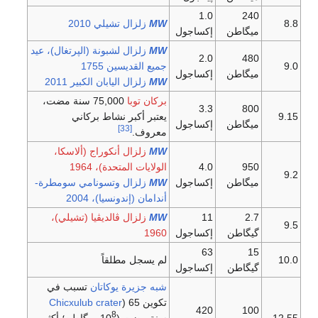
1.0
240
8.8
W
M
زلزال تشيلي 2010
ميگاطن
إكساجول
W
M
زلزال لشبونة (الپرتغال)، عيد
2.0
480
9.0
جميع القديسين 1755
ميگاطن
إكساجول
W
M
زلزال اليابان الكبير 2011
بركان توبا
75,000 سنة مضت،
3.3
800
9.15
يعتبر أكبر نشاط بركاني
ميگاطن
إكساجول
[33]
معروف.
W
M
زلزال أنكوراج (ألاسكا،
950
4.0
الولايات المتحدة)، 1964
9.2
ميگاطن
إكساجول
W
M
زلزال وتسونامي سومطرة-
أندامان (إندونسيا)، 2004
2.7
11
W
M
زلزال ڤالديڤيا (تشيلي)،
9.5
گيگاطن
إكساجول
1960
63
15
10.0
لم يسجل مطلقاً
گيگاطن
إكساجول
شبه جزيرة يوكاتان
تسبب في
تكوين
) 65
Chicxulub crater
420
100
8
12.55
سنة مضت (10
ميگاطن؛ أكثر