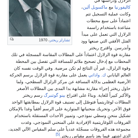
الزلازل ودراستها في
كاليفورنيا
مع
ماكسويل ألين
،
وكانت عملية التسجيل تتم
اعتماداً على سبع محطات
متباعدة باستخدام راسمة
الزلازل التي تعمل على مبدأ
تشارلز ريختر
، 1970
الفتل الأفقي التي صنعها وود
وأندرسن. واقترح ريختر
مقارنة قوة الزلازل اعتماداً على المطالات المقاسة المسجلة في تلك
المحطات مع إدخال تصحيح ملائم للمسافة التي تفصل بين المحطة
وقوة الزلزال، غير أن النتائج لم تكن مرضية. وفي الوقت نفسه كان
العالم الياباني
ك. واداتي
يعمل على مقارنة قوة الزلازل برسم الحركة
الأرضية العظمى بدلالة المسافة عن مركز الزلزال السطحي، ولما
حاول ريختر إجراء مقارنة مشابهة بدا المدى بين المطالات الأصغر
والأكبر كبيراً للغاية. وبناءً على اقتراح
بينو گوتنبرگ
رسم ريختر
المطالات لوغاريتمياً فتوصّل إلى تصنيف قوة الزلازل بمطابقتها الواحد
فوق الآخر، وتحريك منحنياتها المتوازية على الرسم أفقياً وغدا بالإمكان
تشكيل منحنٍ وسطي نموذجي، وتمييز الأحداث المستقلة باستخدام
الفروقات اللوغاريتمية الإفرادية على المنحني النموذجي، وغدت
مجموعة هذه الفروقات مسجّلة عددياً على سلم المقياس الآلي الجديد،
[5]
الذي اشتهر فيما بعد باسم مقياس ريختر.