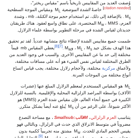
وُصفت العديد من المقاييس تاريخياً باسم "مقياس ريختر"،
]
citation needed
[
خاصةً
الشدة الموضعية
M
ومقياس الموجة السطحية
L
M
. بالإضافة إلى ذلك، تم استخدام
حجم موجة الكتلة
، mb ، و
شدة
s
العزم
، M
، MMS المختصرة، على نطاق واسع لعقود. هناك طريقتان
w
جديدتان لقياس الشدة في مرحلة التطوير بواسطة علماء الزلازل.
صُممت جميع مقاييس الشدة لإعطاء نتائج متشابهة عددياً. لقد تم تحقيق
[8]
[7]
هذا الهدف بشكل جيد M
، M
، وM
.
يعطي المقياس mb قيماً
w
L
s
مختلفة إلى حد ما عن المقاييس الأخرى. والسبب في وجود العديد من
الطرق المختلفة لقياس نفس الشيء هو أنه على مسافات مختلفة،
ولأعماق
مركزية
مختلفة، ولأحجام زلازل مختلفة، يجب قياس اتساع
أنواع مختلفة من الموجات المرنة.
M
هو المقياس المستخدم لمعظم الزلازل المبلغ عنها (عشرات
L
الآلاف) بواسطة المراصد الزلزالية المحلية والإقليمية. بالنسبة للزلازل
الكبيرة في جميع أنحاء العالم، فإن مقياس شدة العزم (MMS) هو
الأكثر شيوعاً، على الرغم من أن M
يُبلغ عنه أيضاً بشكل متكرر.
s
يتناسب
العزم الزلزالي
،
Mقالب:Smallsub
، مع مساحة التصدع
مضروباً في متوسط الانزلاق الذي حدث في الزلزال، وبالتالي فهو
يقيس الحجم المادي للحدث. M
مشتق منه تجريبياً ككمية بدون
w
[9]
وحدات، مجرد رقم مصمم ليتوافق مع مقياس M
.
التحليل الطيفي