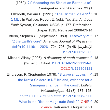
(1989).
"Measuring the Size of an Earthquake"
.
Earthquakes and Volcanoes
.
21
(1).
أ
ب
Ellsworth, William L. (1991).
"The Richter Scale
^
ML"
. In Wallace, Robert E. (ed.).
The San Andreas
Fault System, California
. USGS. p. 177. Professional
.
Paper 1515
. Retrieved
2008-09-14
Brush, Stephen G. (September 1980).
"Discovery of
^
the Earth's core"
.
American Journal of Physics
(in
الإنجليزية).
48
(9): 705–724.
.
10.1119/1.12026
:
doi
.
ISSN
0002-9505
Michael Allaby (2008).
A dictionary of earth sciences
^
(3rd ed.). Oxford.
ISBN
978-0-19-921194-4
.
.
OCLC
177509121
Einarsson, P. (September 1978).
"S-wave shadows in
^
the Krafla Caldera in NE-Iceland, evidence for a
magma chamber in the crust"
.
Bulletin
Volcanologique
.
41
(3): 187–195.
.
doi
:
10.1007/bf02597222
.
ISSN
0258-8900
.
GNS
"What is the Richter Magnitude Scale?"
^
.
Science
. Retrieved
3 August
2021