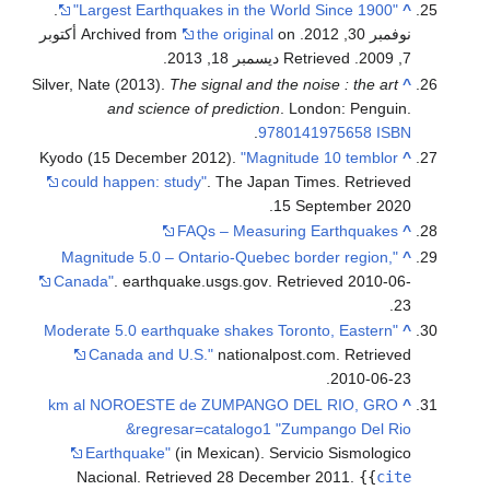
.
"Largest Earthquakes in the World Since 1900"
^
نوفمبر 30, 2012. Archived from
the original
on أكتوبر
7, 2009
. Retrieved ديسمبر 18, 2013
.
Silver, Nate (2013).
The signal and the noise : the art
^
and science of prediction
. London: Penguin.
.
9780141975658
ISBN
Kyodo (15 December 2012).
"Magnitude 10 temblor
^
could happen: study"
. The Japan Times
. Retrieved
.
15 September
2020
FAQs – Measuring Earthquakes
^
"Magnitude 5.0 – Ontario-Quebec border region,
^
Canada"
. earthquake.usgs.gov
. Retrieved
2010-06-
.
23
"Moderate 5.0 earthquake shakes Toronto, Eastern
^
Canada and U.S."
nationalpost.com
. Retrieved
.
2010-06-23
km al NOROESTE de ZUMPANGO DEL RIO, GRO
^
&regresar=catalogo1 "Zumpango Del Rio
Earthquake"
(in Mexican). Servicio Sismologico
Nacional
. Retrieved
28 December
2011
.
{{
cite