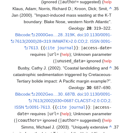
)
ignored (
|author=
suggested) (
help
Klaus, Adam; Norris, Richard D.; Kroon, Dick; Smit,
^
Jan (2000). "Impact-induced mass wasting at the K-T
boundary: Blake Nose, western North Atlantic".
Geology
.
28
: 319–322.
Bibcode
:
2000Geo....28..319K
.
doi
:
10.1130/0091-
7613(2000)28<319:IMWATK>2.0.CO;2
.
ISSN
0091-
7613
.
{{
cite journal
}}
:
|access-date=
requires
|url=
(
help
)
;
Unknown parameter
)
|unused_data=
ignored (
help
Busby, Cathy J. (2002). "Coastal landsliding and
^
catastrophic sedimentation triggered by Cretaceous-
Tertiary bolide impact: A Pacific margin example?".
Geology
.
30
: 687–690.
Bibcode
:
2002Geo....30..687B
.
doi
:
10.1130/0091-
7613(2002)030<0687:CLACST>2.0.CO;2
.
ISSN
0091-7613
.
{{
cite journal
}}
:
|access-
date=
requires
|url=
(
help
)
;
Unknown parameter
)
|coauthors=
ignored (
|author=
suggested) (
help
Simms, Michael J. (2003). "Uniquely extensive
^