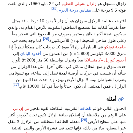
زلزال مسجل هو
زلزال تشيلي العظيم
في 22 مايو 1960، والذي بلغت
[25]
قوته 9.5 درجة على
مقياس درجة العزم
.
اقترحت عالمة الزلازل سوزان هو أن زلزالاً بقوة 10 درجات قد يمثل
حداً تقريبياً للغاية لما تستطيع المناطق التكتونية للأرض القيام به، والذي
سيكون نتيجة أكبر نطاق مستمر معروف من الصدوع التي تنفجر معاً
[26]
(على طول ساحل المحيط الهادئ للأمريكتين).
كما وجد بحث في
جامعة توهكو
في اليابان أن زلزالاً بقوة 10 درجات كان ممكناً نظرياً إذا
تمزق 3،000 كيلومتر (1،900 mi) من الصدوع من
أخدود اليابان
إلى
أخدود كوريل –كامتشاتكا
معاً وتحرك بواسطة 60 متر (200 ft) (أو إذا
حدث تمزق واسع النطاق مماثل في مكان آخر). مثل هذا الزلزال من
شأنه أن يتسبب في حركات أرضية لمدة تصل إلى ساعة، مع تسونامي
يضرب الشواطئ بينما لا تزال الأرض تهتز، وإذا حدث هذا النوع من
[27]
الزلزال، فمن المحتمل أن يكون حدثاً واحداً في كل 10000 عام.
أمثلة
الجدول التالي قوائم
للطاقة
التقريبية المكافئة لقوة تفجير
تي إن تي
-
على الرغم من ملاحظة أن إنطلاق طاقة الزلال تكون
تحت الأرض
أكثر
[28]
منها على سطح الأرض.
معظم الطاقة المنطلقة من الزلازل لا تنقل
عبر السطح، بدلا من ذلك، فإنها تتبدد في قشرة الأرض والبنى التحتية