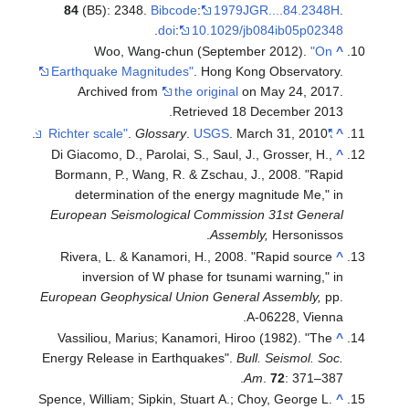
84
(B5): 2348.
Bibcode
:
1979JGR....84.2348H
.
.
doi
:
10.1029/jb084ib05p02348
Woo, Wang-chun (September 2012).
"On
^
Earthquake Magnitudes"
. Hong Kong Observatory.
Archived from
the original
on May 24, 2017
.
.
Retrieved
18 December
2013
.
Glossary
.
USGS
. March 31, 2010.
"Richter scale"
^
Di Giacomo, D., Parolai, S., Saul, J., Grosser, H.,
^
Bormann, P., Wang, R. & Zschau, J., 2008. "Rapid
determination of the energy magnitude Me," in
European Seismological Commission 31st General
Assembly,
Hersonissos.
Rivera, L. & Kanamori, H., 2008. "Rapid source
^
inversion of W phase for tsunami warning," in
European Geophysical Union General Assembly,
pp.
A-06228, Vienna.
Vassiliou, Marius; Kanamori, Hiroo (1982). "The
^
Energy Release in Earthquakes".
Bull. Seismol. Soc.
Am
.
72
: 371–387.
Spence, William; Sipkin, Stuart A.; Choy, George L.
^