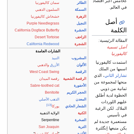
تصاد
الطائر
سمان كاليفورنيا
السمكة
السلمون الذهبي
الزهرة
خشخاش كاليفورنيا
النجيل
Purple Needlegrass
الحشرة
California Dogface Butterfly
الزاحف
Desert Tortoise
:
الشجرة
California Redwood
الشارات الجامدة
المشروب
النبيذ
نيا
الألوان
الأزرق
والذهبي
ك
الرقصة
West Coast Swing
الذي
الرقصة الشعبية
رقصة الميدان
 من
الأحفورة
Sabre-toothed cat
الحجر الكريم
Benitoite
طلق
المعدن
الذهب الأصلي
[13]
الشعار الحادي
يوركا
غبة
الكنية
الولاية الذهبية
الصخرة
Serpentine
 لم
التربة
San Joaquin
ترة
الأغنية
"
أحبك، كاليفورنيا
"