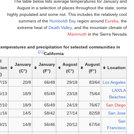
The table below lists average temperatures fo
August in a selection of places throughout t
highly populated and some not. This includes the r
summers of the
Humboldt Bay
region arou
extreme heat of
Death Valley
, and the mount
Mammoth
in the 
Average temperatures and precipitation for selected commu
[21]
California
Annual
January
January
August
August
precipitation
(°C)
(°F)
(°C)
(°F)
(mm/in)
377/15
20/8
66/48
29/18
83/64
326/13
18/9
65/49
23/18
75/64
262/10
18/9
65/49
24/19
76/67
401/16
14/5
58/42
27/14
82/58
538/21
14/8
56/46
20/12
67/54