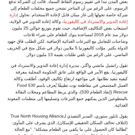
 في تقييم رسوم التقاط السماد. قالت إن الشركة تدفع
لرغم من أن المتاجر تشحن جميع مخلفات الطعام إلى
ها إلى غاز ميثان قابل لإعادة الاستخدام. تحاول
إدارة
الاسترداد في كاليفورنيا
، وكالة إعادة التدوير في الولاية،
استيعاب بعض التكاليف الإضافية، حيث تقوم بتوزيع حوالي 25 مليون
دولار منذ عام 2018 لمساعدة بنوك الطعام على شراء ثلاجات
ل مع التبرعات الغذائية الإضافية. لكن الطلب فاق جهود
الدولة بكثير. موّلت كاليفورنيا 5 ملايين دولار في شكل منح في الخريف
من تلقي طلبات بقيمة 13 مليون دولار.
تشي واگنر، مديرة إدارة إعادة التدوير والاسترداد في
ع الأمر في الواقع على عاتق الحكومة المحلية معرفة
امها. في مواجهة ارتفاع تكاليف الوقود، أطلقت وكالة
ي في مقاطعة بوت تطبيقًا يُعرف باسم
530 Food
(إنقاذ الطعام 530)، والذي يربط المطاعم ومحلات البقالة
ين يمكنهم جمع التبرعات وتسليمها إلى منظمات المعونة
يقول تايلور ستوري، المدير التنفيذي لـTrue North Housing Alliance
السكان الحقيقي للإسكان)، الذي يشرف على المأوى:
حصول على ما يكفي من الطعام مشكلة". "مع الحالة