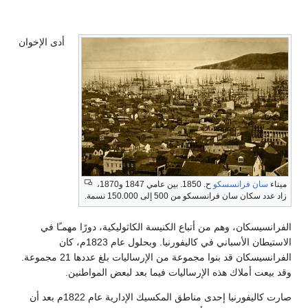
أدى الإخوان
سسكو
ح. 1850. بين عامي 1847 و1870،
كو من 500 إلى 150.000 نسمة.
هم من أتباع الكنيسة الكاثوليكية، دورًا مهمـًا في
الاستيطان الأسباني في كاليفورنيا. وبحلول عام 1823م، كان
الفرانسيسكان قد بنوا مجموعة من الإرساليات بلغ عددها 21 مجموعة.
 هذه الإرساليات فيما بعد لبعض المواطنين.
صارت كاليفورنيا إحدى مناطق المكسيك الإدارية عام 1822م بعد أن