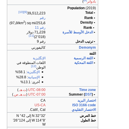
[8]
بادواتر
)
Population
(2019)
[10]
[9]
• Total
39٫512٫223
• Rank
رقم
2
• Density
)
253٫6/sq mi (97٫9/km
• Rank
رقم 11
•
الدخل الأوسط للأسرة
71٫228 دولار
[11]
(2٬018)
• ترتيب الدخل
رقم 9
Demonym
كاليفورني
اللغة
•
اللغة الرسمية
الإنگليزية
•
اللغة المحكية
اللغات المنطوقة في
[12]
الوطن
الإنگليزية
: 58.1%
الإسپانية
: 28.8%
أخرى: 13.1%
Time zone
UTC-08:00
(
ت.هـ.
)
• Summer (
)
DST
UTC-07:00
(
ت.هـ.ص.
)
اختصار البريد
CA
US-CA
ISO 3166 code
الاختصار التقليدي
Calif., Cal.
خط العرض
32°32′ N إلى 42° N
خط الطول
114°8′ W إلى 124°26′
W