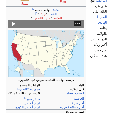
Flag
الشعار
[2]
الكنية:
الولاية الذهبية
[3]
الشعار:
"
يوركا
"
النشيد:
"
أحبك، كاليفورنيا
"
1:08
المدة: دقائق و 8 ثواني.
خريطة الولايات المتحدة، موضح فيها كاليفورنيا
البلد
الولايات المتحدة
قبل الولائية
جمهورية كاليفورنيا
انضمت للاتحاد
9 سبتمبر 1850 (رقم 31)
[2]
العاصمة
ساكرامنتو
أكبر مدينة
لوس أنجلس
أكبر منطقة عمرانية
لوس أنجلس الكبرى
Government