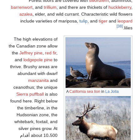
Forest floors are covered with
swordfe
barrenwort
, and
trillium
, and there are thickets 
azalea
, elder, and wild currant. Characterist
include varieties of mariposa,
tulip
, and
tige
The high elevations of
the Canadian zone allow
the
Jeffrey pine
,
red fir
,
and
lodgepole pine
to
thrive. Brushy areas are
abundant with dwarf
manzanita
and
ceanothus; the unique
A
California sea lion
in
Sierra puffball
is also
found here. Right below
the timberline, in the
Hudsonian zone, the
whitebark, foxtail, and
silver pines grow. At
about 10،500 أقدام