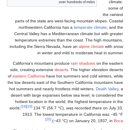
over hundreds of miles.
parts of the state are west-facing mountain s
northwestern California has a
temperate cl
Central Valley has a Mediterranean climate bu
temperature extremes than the coast. The hi
including the Sierra Nevada, have an
alpine clim
in winter and mild to moderate h
California's mountains produce
rain shadows
o
side, creating extensive
deserts
. The higher ele
of
eastern California
have hot summers and cold w
the low deserts east of the Southern California 
hot summers and nearly frostless mild winters.
D
desert with large expanses below sea level, is 
hottest location in the world; the highest temp
[18]
[19]
world,
134 °F (56.7 °C), was recorded ther
1913. The lowest temperature in Californ
[20]
.
(−43 °C) on January 20, 