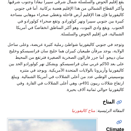
وض والسلسلة شمال شرقي سييرا نيفادا وجنوب شرقيها.
لشمالي من هذا الإقليم هضبة بركانية. أما في جنوبي
 هذا الإقليم أرض قاحلة وتغطي صحراء موهابي مساحة
ي سييرا ونهر كولورادو. وتقع صحراء كولورادو في
ادي الموت، وهو أكثر المناطق انخفاضـًا في أمريكا
قليم الحوض والسلسلة.
ي كاليفورنيا شواطئ رملية كثيرة عريضة، وعلى ساحل
مرفآن طبيعيان كبيران هما خليج سان فرانسيسكو وخليج
 جزر فارالون الصخرية الصغيرة فترتفع من المحيط
بعد 50كم غربي سان فرانسيسكو. ويشكل نهر كولورادو الحد بين
زونا بالولايات المتحدة الأمريكية. ويوجد في متنزه
ي عدد من أعلى الشلالات في أمريكا الشمالية. ويبلغ
ارتفاع شلالات ريبون 491م، وهي أعلى الشلالات في القارة. وفي
ي ثمانية آلاف بحيرة.
ة:
مناخ كاليفورنيا