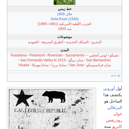
خط زمني
خلال 1899
Gold Rush (1848)
الحرب الأهلية الأمريكية (1861–1865)
منذ 1900
موضوعات
بحري
السكك الحديدية
الطرق السريعة
العبودية
المدن
نجلس
Sacramento
Riverside
Piedmont
Pasadena
San Be
سان دييگو
San Fernando Valley to 1915
نسيسكو
San Jose
سانتا بربرا
سانتا مونيكا
Visalia