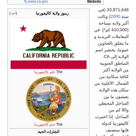
www
.ca
.gov
Website
33,8 (في
رموز ولاية كاليفورنيا
أخف
الث
حة
410,00 كم²). في
دية و
وين
اسم
إلى CA.
ة
The
علم كاليفورنيا
من
ة من
ية
طي
تبرت
The
ختم كاليفورنيا
الشارات الحية