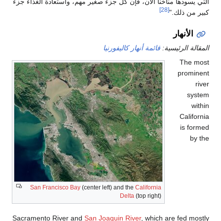
اخنا الآن، فإن كل جزء صغير مهم، واستعادة الغذاء جزء
ة:
قائمة أنهار كاليفورنيا
San Francisco Bay
(center left) and the
California
Delta
(top right)
Sacramento River and
San Joaquin River
, which 