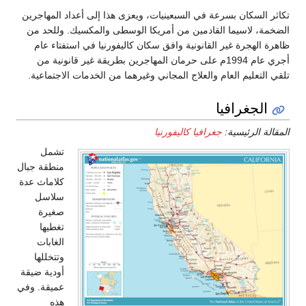
سرعة في السبعينيات، ويعزى هذا إلى أعداد المهاجرين
ا القادمين من أمريكا الوسطى والمكسيك. وللحد من
ير القانونية وافق سكان كاليفورنيا في استفتاء عام
أجري عام 1994م على حرمان المهاجرين بطريقة غير قانونية من
عام والعلاج المجاني وغيرهما من الخدمات الاجتماعية.
يا
ة:
جغرافيا كاليفورنيا
تشمل
منطقة جبال
كلاماث عدة
سلاسل
صغيرة
تغطيها
الغابات
وتتخللها
أودية ضيقة
عميقة. وفي
هذه