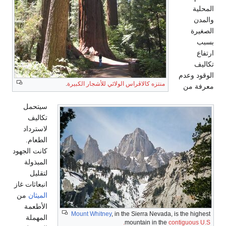
منتزه كالاڤراس الولائي للأشجار الكبيرة
.
سيتحمل
تكاليف
لاسترداد
الطعام.
كانت الجهود
المبذولة
لتقليل
انبعاثات غاز
الميثان
من
الأطعمة
Mount Whitney
, in the Sierra Nevada,
المهملة
mountain in the
c