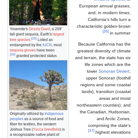
European an
and, in 
Californi
characteristic
Yosemite's
Grizzly Giant
, a 209'
tall giant sequoia, Earth's
largest
[29]
tree species
.
Listed as
Because Calif
endangered by the
IUCN
, most
sequoia groves
have been
greatest diver
[30]
granted protected status.
and terrain, the
life zones
lower
So
upper Son
regions and
lands), tran
ar
northeastern c
the Canadia
Originally utilized by
Indigenous
and 
peoples
as a source of food and
fiber for textiles, the western
comprisi
Joshua Tree (
Yucca brevifolia
) is
[37]
highe
a recognizable native plant of