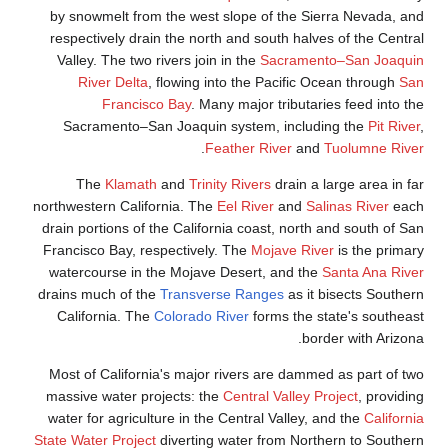
by snowmelt from the west slope of the Sierr
respectively drain the north and south halves 
Valley. The two rivers join in the
Sacramento
River Delta
, flowing into the Pacific Oce
Francisco Bay
. Many major tributaries
Sacramento–San Joaquin system, includin
.
Feather River
and
Tu
The
Klamath
and
Trinity Rivers
drain a lar
northwestern California. The
Eel River
and
Salin
drain portions of the California coast, north an
Francisco Bay, respectively. The
Mojave River
watercourse in the Mojave Desert, and the
Sa
drains much of the
Transverse Ranges
as it bi
California. The
Colorado River
forms the stat
border
Most of California's major rivers are dammed 
massive water projects: the
Central Valley Proj
water for agriculture in the Central Valley, and
State Water Project
diverting water from Norther