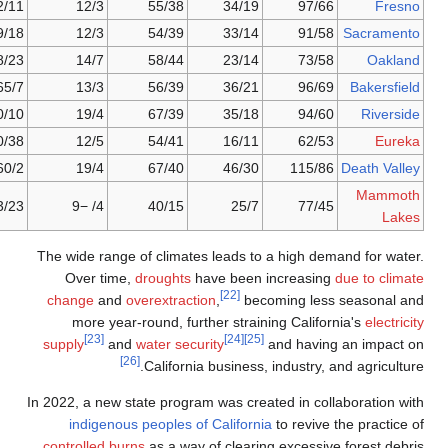
292/11
12/3
55/38
34/19
97/66
469/18
12/3
54/39
33/14
91/58
588/23
14/7
58/44
23/14
73/58
165/7
13/3
56/39
36/21
96/69
260/10
19/4
67/39
35/18
94/60
960/38
12/5
54/41
16/11
62/53
60/2
19/4
67/40
46/30
115/86
583/23
4/ −9
40/15
25/7
77/45
The wide range of climates leads to a high dem
Over time,
droughts
have been increasing
[22]
change
and
overextraction
,
becoming less 
more year-round, further straining Califor
[23]
[24]
[25]
supply
and
water security
and having
[26]
California business, industry, a
In 2022, a new state program was created in coll
indigenous peoples of California
to revive t
controlled burns
as a way of clearing excessive