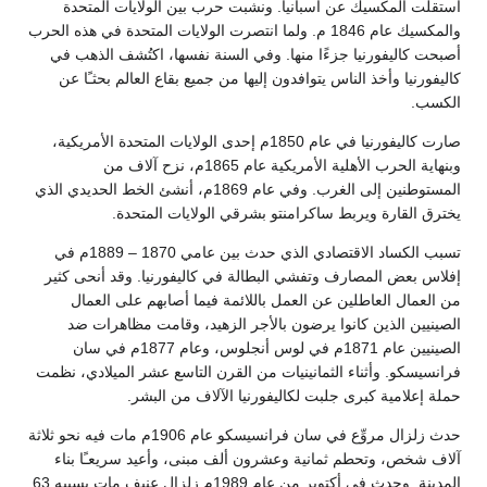
 عن أسبانيا. ونشبت حرب بين الولايات المتحدة
والمكسيك عام 1846 م. ولما انتصرت الولايات المتحدة في هذه الحرب
يا جزءًا منها. وفي السنة نفسها، اكتُشف الذهب في
 الناس يتوافدون إليها من جميع بقاع العالم بحثـًا عن
صارت كاليفورنيا في عام 1850م إحدى الولايات المتحدة الأمريكية،
وبنهاية الحرب الأهلية الأمريكية عام 1865م، نزح آلاف من
المستوطنين إلى الغرب. وفي عام 1869م، أنشئ الخط الحديدي الذي
يربط ساكرامنتو بشرقي الولايات المتحدة.
تسبب الكساد الاقتصادي الذي حدث بين عامي 1870 – 1889م في
ارف وتفشي البطالة في كاليفورنيا. وقد أنحى كثير
طلين عن العمل باللائمة فيما أصابهم على العمال
 كانوا يرضون بالأجر الزهيد، وقامت مظاهرات ضد
الصينيين عام 1871م في لوس أنجلوس، وعام 1877م في سان
ناء الثمانينيات من القرن التاسع عشر الميلادي، نظمت
برى جلبت لكاليفورنيا الآلاف من البشر.
حدث زلزال مروِّع في سان فرانسيسكو عام 1906م مات فيه نحو ثلاثة
م ثمانية وعشرون ألف مبنى، وأعيد سريعـًا بناء
المدينة. وحدث في أكتوبر من عام 1989م زلزال عنيف مات بسببه 63