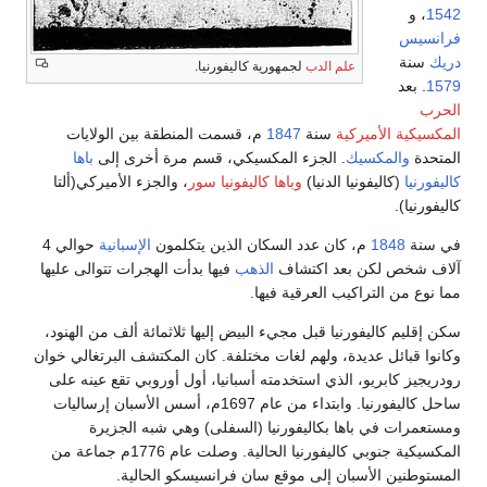
علم الدب
لجمهورية كاليفورنيا.
يركية
سنة
1847
م، قسمت المنطقة بين الولايات
يك
. الجزء المكسيكي، قسم مرة أخرى إلى
باها
نيا الدنيا)
وباها كاليفونيا سور
، والجزء الأميركي(ألتا
، كان عدد السكان الذين يتكلمون
الإسبانية
حوالي 4
 بعد اكتشاف
الذهب
فيها بدأت الهجرات تتوالى عليها
اكيب العرقية فيها.
ورنيا قبل مجيء البيض إليها ثلاثمائة ألف من الهنود،
ديدة، ولهم لغات مختلفة. كان المكتشف البرتغالي خوان
و، الذي استخدمته أسبانيا، أول أوروبي تقع عينه على
ساحل كاليفورنيا. وابتداء من عام 1697م، أسس الأسبان إرساليات
اها بكاليفورنيا (السفلى) وهي شبه الجزيرة
المكسيكية جنوبي كاليفورنيا الحالية. وصلت عام 1776م جماعة من
سبان إلى موقع سان فرانسيسكو الحالية.