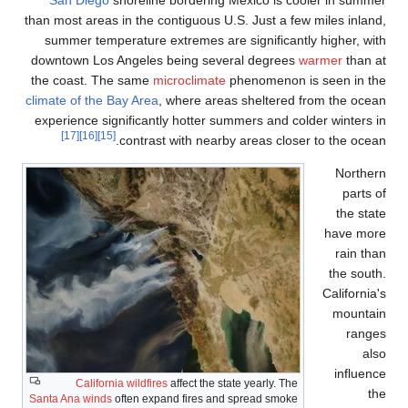
San Diego
shoreline bordering Mexico is coo
than most areas in the contiguous U.S. Just a few
summer temperature extremes are significantly
downtown Los Angeles being several degrees
w
the coast. The same
microclimate
phenomenon is
climate of the Bay Area
, where areas sheltered f
experience significantly hotter summers and col
[17]
[16]
[15]
contrast with nearby areas closer
California wildfires
affect the state yearly. The
Santa Ana winds
often expand fires and spread smoke