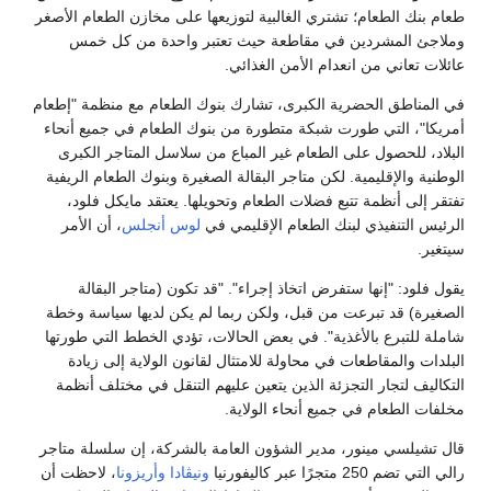
م؛ تشتري الغالبية لتوزيعها على مخازن الطعام الأصغر
دين في مقاطعة حيث تعتبر واحدة من كل خمس
 انعدام الأمن الغذائي.
حضرية الكبرى، تشارك بنوك الطعام مع منظمة "إطعام
 طورت شبكة متطورة من بنوك الطعام في جميع أنحاء
 على الطعام غير المباع من سلاسل المتاجر الكبرى
مية. لكن متاجر البقالة الصغيرة وبنوك الطعام الريفية
 تتبع فضلات الطعام وتحويلها. يعتقد مايكل فلود،
ي لبنك الطعام الإقليمي في
لوس أنجلس
، أن الأمر
ا ستفرض اتخاذ إجراء". "قد تكون (متاجر البقالة
برعت من قبل، ولكن ربما لم يكن لديها سياسة وخطة
الأغذية". في بعض الحالات، تؤدي الخطط التي طورتها
عات في محاولة للامتثال لقانون الولاية إلى زيادة
 التجزئة الذين يتعين عليهم التنقل في مختلف أنظمة
في جميع أنحاء الولاية.
نور، مدير الشؤون العامة بالشركة، إن سلسلة متاجر
ا
ونيڤادا
وأريزونا
، لاحظت أن