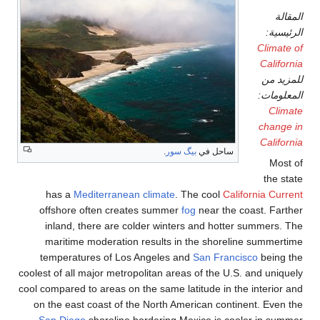
ساحل في
بيگ سور
.
has a
Mediterranean climate
. The cool
Cali
offshore often creates summer
fog
near the c
inland, there are colder winters and hotte
maritime moderation results in the shoreli
temperatures of Los Angeles and
San Franci
coolest of all major metropolitan areas of the U.S
cool compared to areas on the same latitude in th
on the east coast of the North American conti