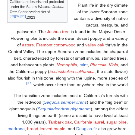
Californian deserts and protected
Plant life in 
under the State's
Western Joshua
of the lower
Tree Conservation Act
of
[33]
[32]
[31]
2023.
contains a dive
cactus, 
paloverde. The
Joshua tree
is found in the 
Flowering plants include the dwarf desert poppy
of
asters
.
Fremont cottonwood
and
valley oa
Central Valley. The upper Sonoran zone includes 
belt, characterized by forests of small shrubs, 
and herbaceous plants.
Nemophila
,
mint
,
Phacel
the California poppy (
Eschscholzia californica
, th
also flourish in this zone, along with the lupine, m
[37]
which occur here than anywhere else
The transition zone includes most of California'
the redwood (
Sequoia sempervirens
) and th
giant sequoia (
Sequoiadendron giganteum
), amo
living things on earth (some are said to have 
4,000 years).
Tanbark oak
,
California laure
madrona
,
broad-leaved maple
, and
Douglas-fir
al