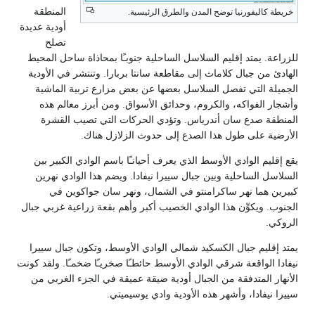
المنطقة
ا توضح المدن والطرق الرئيسية.
أودية عديدة
تصلح
إقليم السلاسل الساحلية جنوبـًا بمحاذاة ساحل المحيط
 كلاماث إلى مقاطعة سانتا بربارا. وتنتشر في الأودية
فصل السلاسل بعضها عن بعض مزارع تربية الماشية
، والكروم، وحدائق الأسواق. ومن أبرز معالم هذه
ان أندرياس. وتؤدي الحركات التي تصيب القشرة
ل هذا الصدع إلى حدوث الزلازل هناك.
ي الأوسط الذي يعرف أحيانـًا باسم الوادي الكبير بين
ية وبين جبال سييرا نيفادا. ويضم هذا الوادي نهرين
 ساكرامنتو في الشمال، ونهر سان جواكوين في
ن هذا الوادي الخصيب أكبر وأهم بقعة زراعية غربي جبال
ل الكسكيد شمالي الوادي الأوسط، وتكون جبال سييرا
شرقي الوادي الأوسط حائطـًا صخريـًا ضخمـًا. ولقد كونت
قة من الجبال أودية ضيقة عميقة في الجزء الغربي من
أشهر هذه الأودية وادي يوسيميتي.