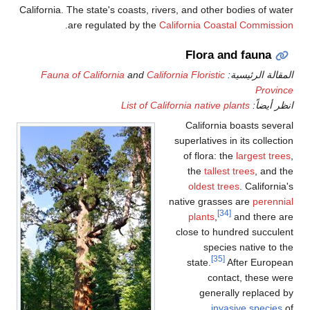
California. The state's coasts, rivers, and other b
.
are regulated by the
California Coast
Flora an
ة:
California Floristic
and
Fauna of California
List of California native pl
California 
superlatives in
of flora: th
the
tallest 
oldest tree
native grasses
[34]
plants
,
close to hund
species
[35]
state.
Af
contac
generall
invas