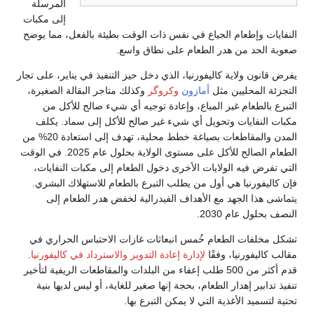
المرسلة
إلى مكبات
م الجياع في نفس ذات الوقت بطيئة بالفعل، مما يوضح
 هدر الطعام على نطاق واسع.
ة كاليفورنيا، الذي دخل حيز التنفيذ في يناير، على تجار
ين مثل
أمازون
وكروگر
وكذلك متاجر البقالة الصغيرة،
 غير المباع، وإعادة توجيه أي شيء صالح للأكل من
 وتحويل أي شيء غير صالح للأكل إلى سماد. يكلف
المدن والمقاطعات بصياغة خطط محلية، تهدف إلى استعادة 20% من
الطعام الصالح للأكل على مستوى الولاية بحلول عام 2025. في الوقت
الولايات الأخرى دخول الطعام إلى مكبات النفايات،
 هي أول من يطلب التبرع بالطعام للاستهلاك البشري.
هد مع الأهداف الفيدرالية لخفض هدر الطعام إلى
203.
لطعام خُمس انبعاثات غازات الاحتباس الحراري في
ا، وفقًا
لإدارة إعادة التدوير والاسترداد في كاليفورنيا
.
قدم أكثر من 500 طلب إعفاء من البلدات والمقاطعات الريفية لتأخير
ار الطعام، بحجة إنها صغير للغاية، أو ليس لديها بنية
غذية التي لا يمكن التبرع بها.