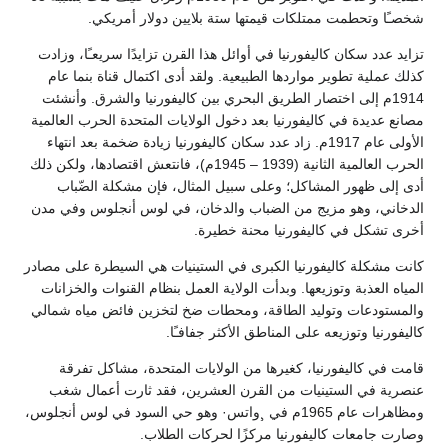
ممتلكات قيمتها ستة بلايين دولار أمريكي.
كاليفورنيا في أوائل هذا القرن تزايدًا سريعـًا، وزادت
ر مواردها الطبيعية. ولقد أدى اكتمال قناة بنما عام
 اختصار الطريق البحري بين كاليفورنيا والشرق. وأنشئت
كاليفورنيا بعد دخول الولايات المتحدة الحرب العالمية
الأولى عام 1917م. زاد عدد سكان كاليفورنيا زيادة ضخمة بعد انتهاء
الحرب العالمية الثانية (1939 – 1945م)، فانتعش اقتصادها، ولكن ذلك
لمشاكل؛ وعلى سبيل المثال، فإن مشكلة الضّباب
مزيج من الضباب والدخان، في لوس أنجلوس وفي مدن
كاليفورنيا محنة خطيرة.
يفورنيا الكبرى في الستينيات هي السيطرة على مصادر
توزيعها. وبدأت الولاية العمل بنظام القنوات والخزانات
توليد الطاقة، ومحطات ضخ لتخزين فائض مياه شمالي
يعه على المناطق الأكثر جفافـًا.
رنيا، كغيرها من الولايات المتحدة، مشاكل تفرقة
تينيات من القرن العشرين، فقد ثارت أعمال شغب
ومظاهرات عام 1965م في ¸واتس· وهو حي السود في لوس أنجلوس،
اليفورنيا مركزًا لحركات الطلاب.