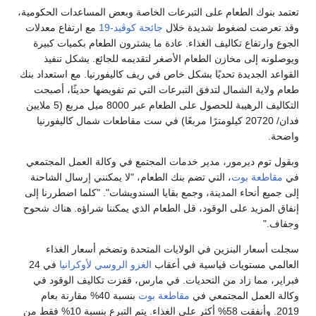
عام على التبرعات الخاصة وبعض المساعدات الحكومية،
غوط شديدة خلال
جائحة كوڤيد-19
مع ارتفاع معدلات
كاليف الغذاء. عادة ما يشترون الطعام بكميات كبيرة
خازن الطعام الأصغر لتقديمه للجائع. يشكل تنفيذ
ة تحديًا بشكل خاص في ريف كاليفورنيا. مع استعداد بنك
مال لتدفق التبرعات التي تم تفويضها حديثًا، أصبحت
التكاليف الرهيبة للحصول على الطعام عبر 8000 ميل مربع (5 ملايين
ان/ 20720 كيلومترًا مربعًا) في ست مقاطعات شمال كاليفورنيا
ور، مدير خدمات المجتمع في وكالة العمل المجتمعي
ت
، التي تضم بنك الطعام، "لا يمكنني إرسال الشاحنة
المدينة، وجمع بقايا السندويشات". "كلما اضطررنا إلى
لى الوقود، قل الطعام الذي يمكننا شراؤه. هناك شحوح
نزين في الولايات المتحدة وتضخم أسعار الغذاء
ات قياسية في أعقاب
الغزو الروسي لأوكرانيا
في 24
د من التحديات. في مارس، قفزت تكاليف الوقود في
لمجتمعي في
مقاطعة بوت
بنسبة 40% مقارنة بعام
2019. وأنفقت 58% أكثر على الغذاء. يتم التبرع بنسبة 10% فقط من