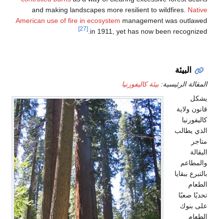
and making landscapes more resilient to wil
American use of fire in ecosystem
management w
[27]
in 1911, yet has now bee
ة:
بيئة كاليفورنيا