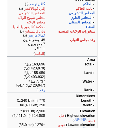
•
الحاكم
گاڤن نوسم
(
د
)
•
نائب الحاكم
إلني كونالاكيس
(د)
المجلس التشريعي
المجلس التشريعي
•
المجلس العلوي
مجلس شيوخ الولاية
•
المجلس السفلى
مجلس الولاية
القضاء
محكمة كاليفورنيا العليا
سناتورات الولايات المتحدة
ديان فاينستاين
(د)
كمالا هاريس
(د)
وفد مجلس النواب
45 ديمقراطيون
7 جمهوريون
1 شاغر
(
القائمة
)
Area
• Total
163٫696 ميل²
(423٫970 كم²)
• Land
155٫959 ميل²
(403٫932 كم²)
• Water
7٫737 ميل²
(20٫047 كم²) 4.7%
• Rank
رقم 3
Dimensions
770 mi (1٫240 km)
• Length
250 mi (400 km)
• Width
2٫900 ft (880 m)
Elevation
Highest elevation
(
جبل
14٫505 ft (4٫421٫0 m)
[7]
[6]
[5]
[4]
ويتني
)
Lowest elevation
(
حوض
−279 ft (−85٫0 m)