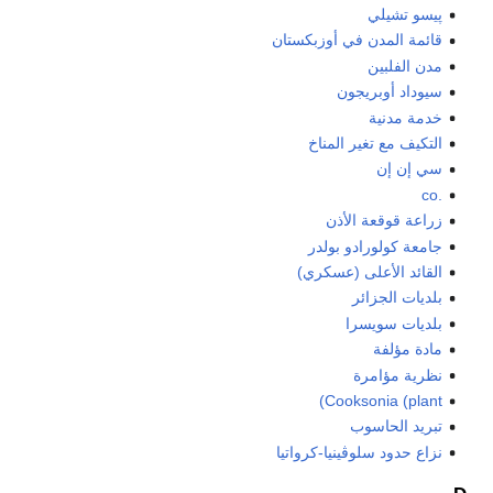
پيسو تشيلي
قائمة المدن في أوزبكستان
مدن الفلبين
سيوداد أوبريجون
خدمة مدنية
التكيف مع تغير المناخ
سي إن إن
.co
زراعة قوقعة الأذن
جامعة كولورادو بولدر
القائد الأعلى (عسكري)
بلديات الجزائر
بلديات سويسرا
مادة مؤلفة
نظرية مؤامرة
Cooksonia (plant)
تبريد الحاسوب
نزاع حدود سلوڤينيا-كرواتيا