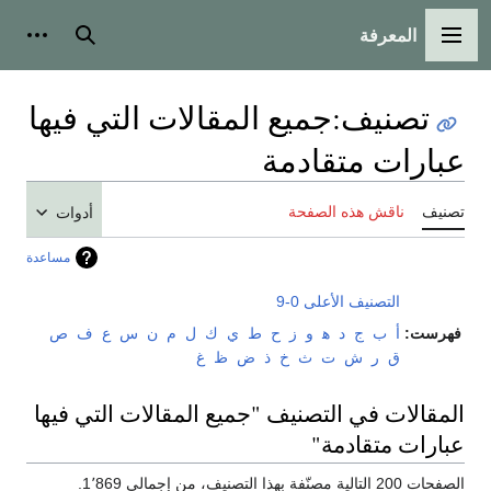
المعرفة
القائمة الرئيسية
بحث
أدوات
تصنيف
:
جميع المقالات التي فيها
عبارات متقادمة
تصنيف
ناقش هذه الصفحة
أدوات
مساعدة
التصنيف الأعلى
0-9
فهرست:
أ
ب
ج
د
ﻫ
و
ز
ح
ط
ي
ك
ل
م
ن
س
ع
ف
ص
ق
ر
ش
ت
ث
خ
ذ
ض
ظ
غ
المقالات في التصنيف "جميع المقالات التي فيها
عبارات متقادمة"
الصفحات 200 التالية مصنّفة بهذا التصنيف، من إجمالي 1٬869.