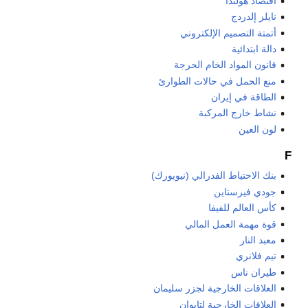
اقتصاد هولندا
نايلز إلدردج
أتمتة التصميم الإلكتروني
دالة ابتدائية
قانون المواد الخام الحرجة
منع الحمل في حالات الطوارئ
الطاقة في إيران
نشاط خارج المركبة
لون العين
F
بنك الاحتياط الفدرالي (نيويورك)
جودي فيرستاين
كأس العالم للفيفا
قوة مهمة العمل المالي
معبد النار
تيم فلانري
طيران ناس
العلاقات الخارجية لجزر سليمان
العلاقات الخارجية لتايوان