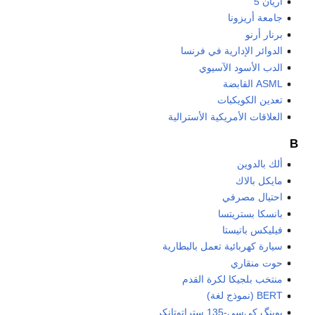
آريان 5
جامعة أريزونا
برنار أرنو
الدوائر الإدارية في فرنسا
الدب الأسود الآسيوي
ASML القابضة
تعدين الكويكبات
العلاقات الأمريكية الأسترالية
B
ألك بالدوين
مايكل بالاك
احتيال مصرفي
بانسكا بستريتسا
فيليكس باتيستا
سيارة كهربائية تعمل بالبطارية
حوت منقاري
منتخب بلجيكا لكرة القدم
BERT (نموذج لغة)
بوينگ كى‌سي-135 ستراتوتانكر