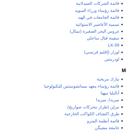
قائمة الشركات الصيدلانية
قائمة رؤساء وزراء السويد
قائمة الجامعات في الهند
تسمية الأعاصير الاستوائية
عروس البحر الصغيرة (تمثال)
سفينة قتال ساحلي
LK-99
لوزار (إقليم فرنسي)
لودريتس
M
نيازك مريخية
قائمة رؤساء معهد مساتشوستس للتكنولوجيا
أناليليا ميهيا
ميريدا، ميريدا
مرلن (طراز محركات صواريخ)
طرق اكتشاف الكواكب الخارجية
قائمة أنظمة المترو
جامعة مشيگن