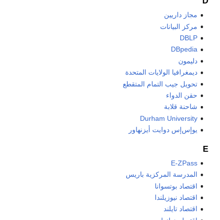
D
مجاز داريين
مركز البيانات
DBLP
DBpedia
دليمون
ديمغرافيا الولايات المتحدة
تحويل جيب التمام المتقطع
حقن الدواء
شاحنة قلابة
Durham University
يوإس‌إس دوايت أيزنهاور
E
E-ZPass
المدرسة المركزية باريس
اقتصاد بوتسوانا
اقتصاد نيوزيلندا
اقتصاد تايلند