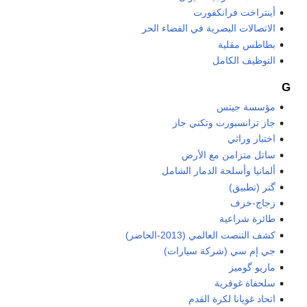
أينتراخت فرانكفورت
الاتصالات البصرية في الفضاء الحر
بطاطس مقلية
التوظيف الكامل
G
مؤسسة جيتس
جاز ترانسبورت وتكني جاز
اختبار وراثي
ساتل متزامن مع الأرض
ألمانيا وأسلحة الدمار الشامل
گتر (تطبيق)
زجاج-خزف
طائرة شراعية
كشف التنصت العالمي (2013-الحاضر)
جي إم سي (شركة سيارات)
ماريو گوميز
سلحفاة غوفرية
اتحاد غويانا لكرة القدم