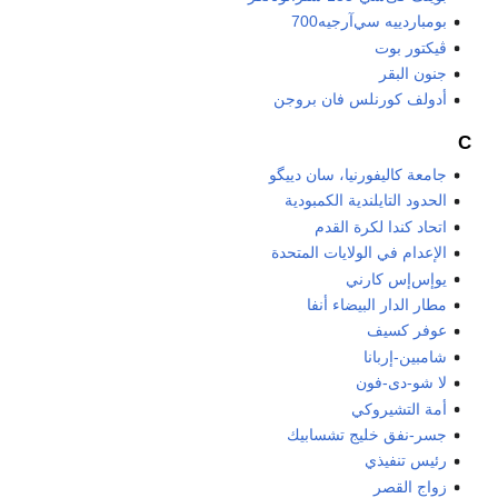
بومباردييه سي‌آرجيه700
ڤيكتور بوت
جنون البقر
أدولف كورنلس فان بروجن
C
جامعة كاليفورنيا، سان دييگو
الحدود التايلندية الكمبودية
اتحاد كندا لكرة القدم
الإعدام في الولايات المتحدة
يوإس‌إس كارني
مطار الدار البيضاء أنفا
عوفر كسيف
شامبين-إربانا
لا شو-دى-فون
أمة التشيروكي
جسر-نفق خليج تشسابيك
رئيس تنفيذي
زواج القصر