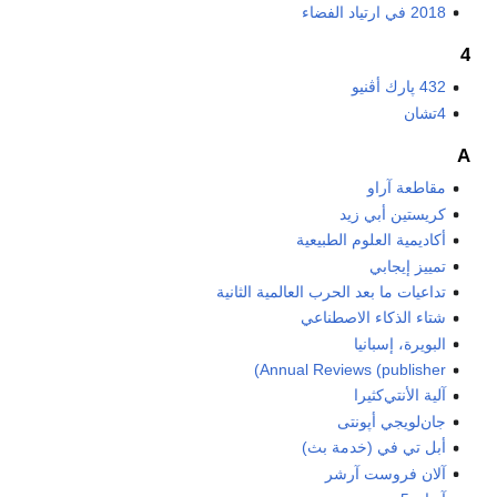
2018 في ارتياد الفضاء
4
432 پارك أڤنيو
4تشان
A
مقاطعة آراو
كريستين أبي زيد
أكاديمية العلوم الطبيعية
تمييز إيجابي
تداعيات ما بعد الحرب العالمية الثانية
شتاء الذكاء الاصطناعي
البويرة، إسبانيا
Annual Reviews (publisher)
آلية الأنتي‌كثيرا
جان‌لويجي أپونتى
أبل تي في (خدمة بث)
آلان فروست آرشر