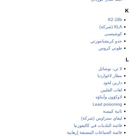
K
K2-18b
KLA (شركة)
كوشيتسى
جدو كريشنامورتي
طوني كروس
L
لا تن، نوشاتل
مطار لاغوارديا
دارين لحود
لغات الفلبين
لاوكؤون وأبناؤه
Lead poisoning
ثانية كبيسة
ليفاي ستراوس (شركة)
قائمة البلديات في كاليفورنيا
قائمة الجماعات المصنفة إرهابية