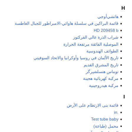
H
هاتشي‌أوجي
قائمة البراكين في سلسلة هاوائي-الامبراطور للجبال الغاطسة
HD 209458 b
شراب الذرة عالي الفركتوز
الموصلية الفائقة مرتفعة الحرارة
الطوائف الهندوسية
تاريخ الألمان في روسيا وأوكرانيا والاتحاد السوفيتي
تاريخ المشرق القديم
توماس هتسلشپرگر
مركبة كهربائية هجينة
مركبة هيدروجينية
I
قائمة بنى الارتطام على الأرض
.in
Test tube baby
محمل (طباعة)