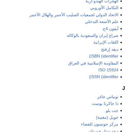
الهجرات الهندو-آرية
التكامل الأوروبي
الاتحاد الدولي لجمعيات الصليب الأحمر والهلال الأحمر
علم الأشعة التدخلي
آيفون 4ج
صراع إيران والسعودية بالوكالة
اللغات الإيرانية
ديفد إرفنج
ISBN (identifier)
المقاومة الإسلامية في العراق
ISO 15924
ISSN (identifier)
J
توماس جاغر
ذا جاكرتا بوست
جت بلو
جويل (مغنية)
مركز جونسون للفضاء
ديفد ستار جوردان