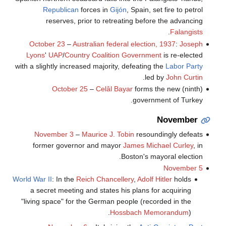
Republican
forces in
Gijón
, Spain, set fire to petrol
reserves, prior to retreating before the advancing
.
Falangists
October 23
–
Australian federal election, 1937
:
Joseph
Lyons
'
UAP
/
Country
Coalition
Government
is re-elected
with a slightly increased majority, defeating the
Labor Party
.
led by
John Curtin
October 25
–
Celâl Bayar
forms the new (ninth)
government of Turkey.
November
November 3
–
Maurice J. Tobin
resoundingly defeats
former governor and mayor
James Michael Curley
, in
Boston's mayoral election.
November 5
World War II
: In the
Reich Chancellery
,
Adolf Hitler
holds
a secret meeting and states his plans for acquiring
"living space" for the German people (recorded in the
Hossbach Memorandum
).