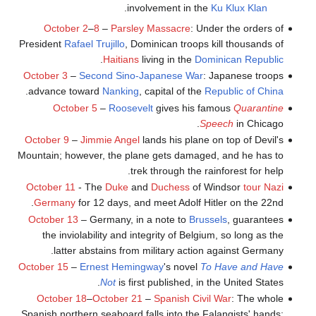
.
involvement in the
Ku Klux Klan
October 2
–
8
–
Parsley Massacre
: Under the orders of
President
Rafael Trujillo
, Dominican troops kill thousands of
.
Haitians
living in the
Dominican Republic
October 3
–
Second Sino-Japanese War
: Japanese troops
.
advance toward
Nanking
, capital of the
Republic of China
October 5
–
Roosevelt
gives his famous
Quarantine
Speech
in Chicago.
October 9
–
Jimmie Angel
lands his plane on top of Devil's
Mountain; however, the plane gets damaged, and he has to
trek through the rainforest for help.
October 11
- The
Duke
and
Duchess
of Windsor
tour Nazi
Germany
for 12 days, and meet Adolf Hitler on the 22nd.
October 13
– Germany, in a note to
Brussels
, guarantees
the inviolability and integrity of Belgium, so long as the
latter abstains from military action against Germany.
October 15
–
Ernest Hemingway
's novel
To Have and Have
Not
is first published, in the United States.
October 18
–
October 21
–
Spanish Civil War
: The whole
Spanish northern seaboard falls into the Falangists' hands;