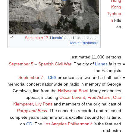
Hong
Kong
Typhoo
n
kills
an
September 17
:
Lincoln
's head is dedicated at
.
Mount Rushmore
estimated 11,000 persons.
September 5
–
Spanish Civil War
: The city of
Llanes
falls to
the Falangists.
September 7
–
CBS
broadcasts a two-and-a-half hour
memorial concert nationwide on radio in memory of George
Gershwin, live from the
Hollywood Bowl
. Many celebrities
appear, including
Oscar Levant
,
Fred Astaire
,
Otto
Klemperer
,
Lily Pons
and members of the original cast of
Porgy and Bess
. The concert is recorded and released
complete years later in what is excellent sound for its time,
on
CD
. The
Los Angeles Philharmonic
is the featured
orchestra.