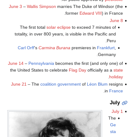
June 3
–
Wallis Simpson
marries The Duke of Windsor (the
former
Edward VIII
) in France.
June 8
The first total
solar eclipse
to exceed 7 minutes of
totality, in over 800 years, is visible in the Pacific and
Peru.
Carl Orff
's
Carmina Burana
premieres in
Frankfurt
,
Germany.
June 14
–
Pennsylvania
becomes the first (and only one) of
the United States to celebrate
Flag Day
officially as a
state
.
holiday
June 21
– The
coalition government
of
Léon Blum
resigns
.
in
France
July
July 1
The
Ge
sta