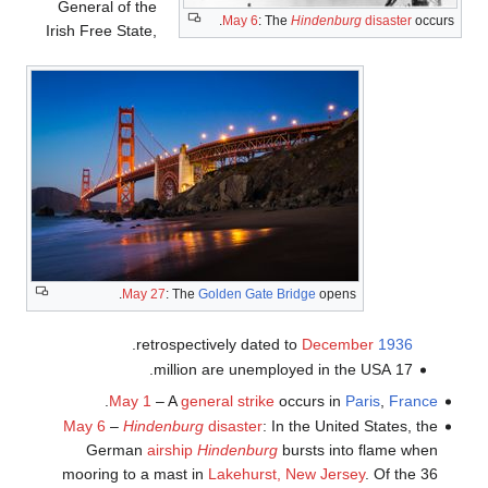
General of the
May 6
: The
Hindenburg
disaster
occurs.
Irish Free State,
May 27
: The
Golden Gate Bridge
opens.
.
retrospectively dated to
December
1936
17 million are unemployed in the USA.
.
May 1
– A
general strike
occurs in
Paris
,
France
May 6
–
Hindenburg
disaster
: In the United States, the
German
airship
Hindenburg
bursts into flame when
mooring to a mast in
Lakehurst, New Jersey
. Of the 36