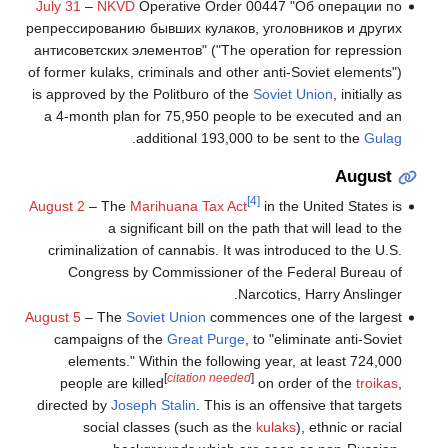
July 31
–
NKVD
Operative Order 00447 "Об операции по
репрессированию бывших кулаков, уголовников и других
антисоветских элементов" ("The operation for repression
of former kulaks, criminals and other anti-Soviet elements")
is approved by the Politburo of the
Soviet Union
, initially as
a 4-month plan for 75,950 people to be executed and an
.
additional 193,000 to be sent to the
Gulag
August
[4]
August 2
– The
Marihuana Tax Act
in the United States is
a significant bill on the path that will lead to the
criminalization of cannabis. It was introduced to the U.S.
Congress by Commissioner of the Federal Bureau of
Narcotics, Harry Anslinger.
August 5
– The
Soviet Union
commences one of the largest
campaigns of the
Great Purge
, to "eliminate anti-Soviet
elements." Within the following year, at least 724,000
[
citation needed
]
people are killed
on order of the
troikas
,
directed by
Joseph Stalin
. This is an offensive that targets
social classes (such as the
kulaks
), ethnic or racial