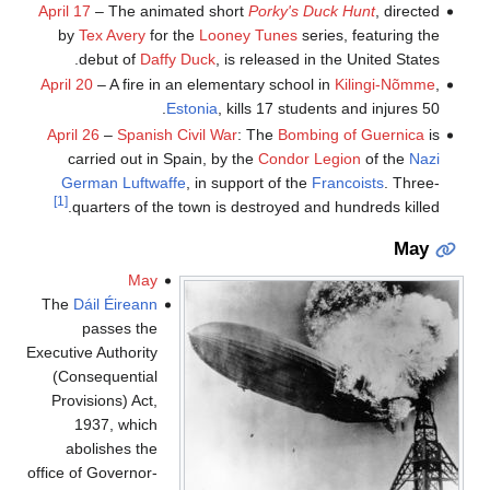
April 17
– The animated short
Porky's Duck Hunt
, directed
by
Tex Avery
for the
Looney Tunes
series, featuring the
debut of
Daffy Duck
, is released in the United States.
April 20
– A fire in an elementary school in
Kilingi-Nõmme
,
Estonia
, kills 17 students and injures 50.
April 26
–
Spanish Civil War
: The
Bombing of Guernica
is
carried out in Spain, by the
Condor Legion
of the
Nazi
German
Luftwaffe
, in support of the
Francoists
. Three-
[1]
quarters of the town is destroyed and hundreds killed.
May
May
The
Dáil Éireann
passes the
Executive Authority
(Consequential
Provisions) Act,
1937, which
abolishes the
office of Governor-