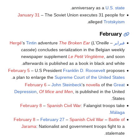
.
anniversary as a
U.S. state
January 31
– The Soviet Union executes 31 people for
.
alleged
Trotskyism
February
فبراير
–
L'Oreille
(
The Broken Ear
adventure
Tintin
's
Hergé
cassée
) concludes serialization in the Belgian weekly
newspaper supplement
Le Petit Vingtième
, and soon
afterwards is published as a book in black and white.
February 5
– U.S President
Franklin D. Roosevelt
proposes
.
a plan to enlarge the
Supreme Court of the United States
February 6
–
John Steinbeck
's
novella
of the
Great
Depression
,
Of Mice and Men
, is published in the United
States.
February 8
–
Spanish Civil War
: Falangist troops take
.
Málaga
February 8
–
February 27
–
Spanish Civil War
–
Battle of
Jarama
: Nationalist and government troops fight to a
stalemate.