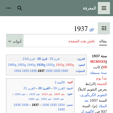
المعرفة
القائمة الرئيسية
بحث
أدوات
1937
تبديل عرض جدول المحتويات
مقالة
ناقش هذه الصفحة
أدوات
سنة 1937
قرن 19
·
قرن 20
·
قرن 21st
القرون
:
MCMXXX
(
ع1900
ع1910
ع1920
ع1930
ع1940
ع1950
ع1960
العقود
:
VII
)
كانت
1934
1935
1936
1937
1938
1939
1940
السنوات
:
سنة بسيطة
تبدأ يوم
الألفية 2
ألفية
:
الجمعة
(الرابط
القرن 19
–
القرن 20
–
القرن 21
قرون
:
يعرض التقويم كاملاً)
عقود
:
عقد 1900
عقد 1910
عقد 1920
–
عقد 1930
–
التقويم الگريگوري
،
عقد 1940
عقد 1950
عقد 1960
السنة 1937
بعد
1939
1938
–
1937
–
1936
1935
1934
سنين
:
الميلاد
(م)، السنة
1940
937 في
الألفية 2
،