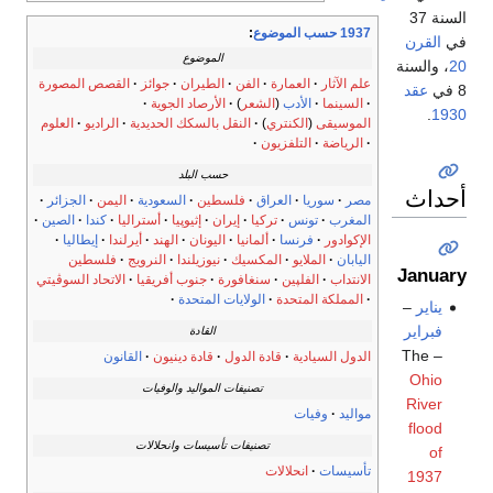
السنة 37
1937 حسب الموضوع
:
في
القرن
الموضوع
20
، والسنة
علم الآثار
العمارة
الفن
الطيران
جوائز
القصص المصورة
8 في
عقد
السينما
الأدب
(
الشعر
)
الأرصاد الجوية
.
1930
الموسيقى
(
الكنتري
)
النقل بالسكك الحديدية
الراديو
العلوم
الرياضة
التلفزيون
حسب البلد
أحداث
مصر
سوريا
العراق
فلسطين
السعودية
اليمن
الجزائر
المغرب
تونس
تركيا
إيران
إثيوپيا
أستراليا
كندا
الصين
الإكوادور
فرنسا
ألمانيا
اليونان
الهند
أيرلندا
إيطاليا
اليابان
الملايو
المكسيك
نيوزيلندا
النرويج
فلسطين
January
الانتداب
الفلپين
سنغافورة
جنوب أفريقيا
الاتحاد السوڤيتي
المملكة المتحدة
الولايات المتحدة
يناير
–
فبراير
القادة
– The
الدول السيادية
قادة الدول
قادة دينيون
القانون
Ohio
تصنيفات المواليد والوفيات
River
مواليد
وفيات
flood
تصنيفات تأسيسات وانحلالات
of
تأسيسات
انحلالات
1937