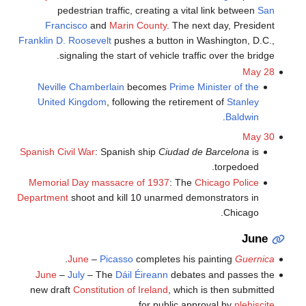
pedestrian traffic, creating a vital link between
San
Francisco
and
Marin County
. The next day, President
Franklin D. Roosevelt
pushes a button in Washington, D.C.,
signaling the start of vehicle traffic over the bridge.
May 28
Neville Chamberlain
becomes
Prime Minister of the
United Kingdom
, following the retirement of
Stanley
.
Baldwin
May 30
Spanish Civil War
: Spanish ship
Ciudad de Barcelona
is
torpedoed.
Memorial Day massacre of 1937
: The
Chicago Police
Department
shoot and kill 10 unarmed demonstrators in
Chicago.
June
.
June
–
Picasso
completes his painting
Guernica
June
–
July
– The
Dáil Éireann
debates and passes the
new draft
Constitution of Ireland
, which is then submitted
.
for public approval by
plebiscite