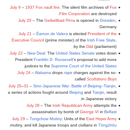
July 9
–
1937 Fox vault fire
: The silent film archives of
Fox
Film Corporation
are destroyed.
July 20
– The
Geibeltbad Pirna
is opened in
Dresden
,
Germany.
July 21
–
Éamon de Valera
is elected
President of the
Executive Council
(prime minister) of the
Irish Free State
,
by the
Dáil
(parliament).
July 22
–
New Deal
: The
United States Senate
votes down
President
Franklin D. Roosevelt
's proposal to add more
.
justices to the
Supreme Court of the United States
July 24
–
Alabama
drops
rape
charges against the so-
.
called
Scottsboro Boys
July 25
–
31
–
Sino-Japanese War
:
Battle of Beiping–Tianjin
,
a series of actions fought around
Beiping
and
Tianjin
, result
in Japanese victory.
July 28
– The
Irish Republican Army
attempts the
.
assassination by bomb of
George VI
in
Belfast
July 29
–
Tungchow Mutiny
: Units of the
East Hopei Army
.
mutiny, and kill Japanese troops and civilians in
Tōngzhōu