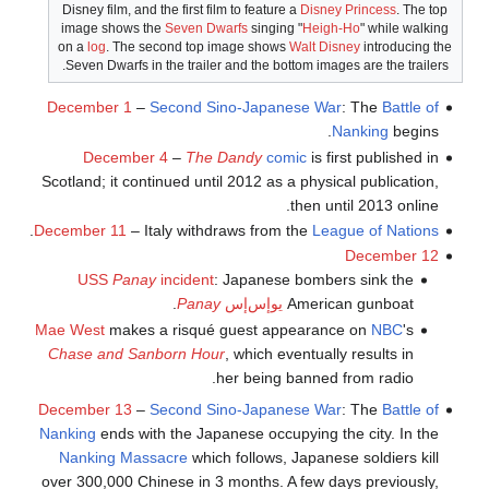
Disney film, and the first film to feature a
Disney Princess
. The top
image shows the
Seven Dwarfs
singing "
Heigh-Ho
" while walking
on a
log
. The second top image shows
Walt Disney
introducing the
Seven Dwarfs in the trailer and the bottom images are the trailers.
December 1
–
Second Sino-Japanese War
: The
Battle of
Nanking
begins.
December 4
–
The Dandy
comic
is first published in
Scotland; it continued until 2012 as a physical publication,
then until 2013 online.
.
December 11
– Italy withdraws from the
League of Nations
December 12
USS
Panay
incident
: Japanese bombers sink the
American gunboat
يوإس‌إس
Panay
.
Mae West
makes a risqué guest appearance on
NBC
's
Chase and Sanborn Hour
, which eventually results in
her being banned from radio.
December 13
–
Second Sino-Japanese War
: The
Battle of
Nanking
ends with the Japanese occupying the city. In the
Nanking Massacre
which follows, Japanese soldiers kill
over 300,000 Chinese in 3 months. A few days previously,