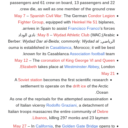
passengers and 61 crew on board, 13 passengers and 22
crew die, as well as one member of the ground crew.
May 7
–
Spanish Civil War
: The German
Condor Legion
Fighter Group
, equipped with
Heinkel He 51
biplanes,
arrives in Spain to assist
Francisco Franco
's forces.
Wydad Athletic Club
–
May 8
(WAC;(Arabic: نادي الوداد
الرياضي; Berber:
Wydad al
; commonly:
Wydad Dar al-Beida
ouma
is established in
Casablanca
, Morocco; it will be best
known for its Casablanca
Association football
team.
May 12
– The
coronation of King George VI and Queen
Elizabeth
takes place at
Westminster Abbey
, London.
May 21
A
Soviet station
becomes the first scientific research
settlement to operate on the
drift ice
of the Arctic
Ocean.
As one of the reprisals for the attempted assassination
of Italian viceroy
Rodolfo Graziani
, a detachment of
Italian troops massacres the entire community of
Debre
Libanos
, killing 297 monks and 23 laymen.
May 27
– In
California
, the
Golden Gate Bridge
opens to