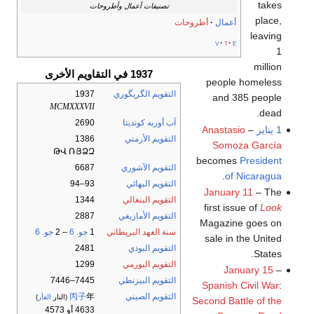
takes
تصنيفات أعمال وأطروحات
place,
أعمال
أطروحات
leaving
v
t
e
1
million
1937 في التقاويم الأخرى
people homeless
التقويم الگريگوري
1937
and 385 people
MCMXXXVII
dead.
آب أوربه كونديتا
2690
1 يناير
–
Anastasio
التقويم الأرمني
1386
Somoza García
ԹՎ ՌՅՁԶ
becomes
President
التقويم الآشوري
6687
.
of Nicaragua
التقويم البهائي
93–94
January 11
– The
التقويم البنغالي
1344
first issue of
Look
التقويم الأمازيغي
2887
Magazine goes on
سنة العهد البريطاني
1
جو. 6
– 2
جو. 6
sale in the United
التقويم البوذي
2481
States.
التقويم البورمي
1299
January 15
–
التقويم البيزنطي
7445–7446
Spanish Civil War
:
التقويم الصيني
年
丙子
(النار
الفأر
)
Second Battle of the
4633 أو 4573