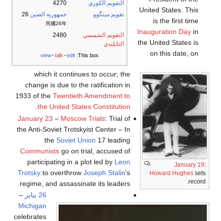
التقويم الكوري
4270
United States. This
تقويم مينگوو
جمهورية الصين
26
is the first time
民國26年
Inauguration Day
in
التقويم الشمسي
2480
the United States is
التايلندي
on this date, on
view
talk
edit
This box:
which it continues to occur; the
change is due to the ratification in
1933 of the
Twentieth Amendment to
.
the United States Constitution
January 23
–
Moscow Trials
: Trial of
the Anti-Soviet Trotskyist Center – In
the
Soviet Union
17 leading
Communists
go on trial, accused of
participating in a plot led by
Leon
January 19
:
Trotsky
to overthrow
Joseph Stalin
's
Howard Hughes
sets
record.
regime, and assassinate its leaders.
26 يناير
–
Michigan
celebrates