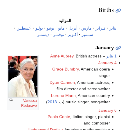
Births
المواليد
يناير
·
فبراير
·
مارس
·
أبريل
·
مايو
·
يونيو
·
يوليو
·
أغسطس
·
سبتمبر
·
أكتوبر
·
نوفمبر
·
ديسمبر
January
1 يناير
–
, British actress
Anne Aubrey
January 4
Grace Bumbry
, American opera
singer
Dyan Cannon
, American actress,
film director and screenwriter
Lorene Mann
, American country
Vanessa
music singer, songwriter (ت.
2013
)
Redgrave
January 6
Paolo Conte
, Italian singer, pianist
and composer
Underwood Dudley
, American mathematician