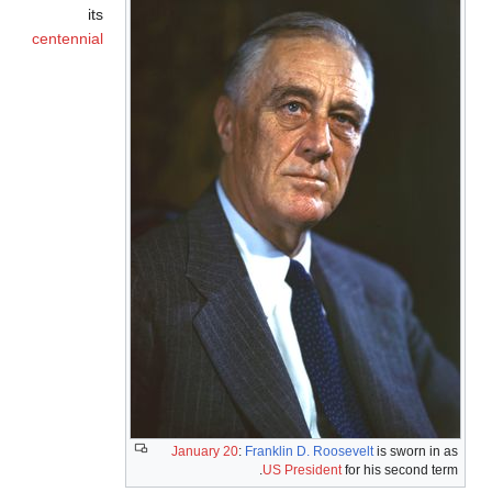
its
centennial
January 20
:
Franklin D. Roosevelt
is sworn in as
US President
for his second term.