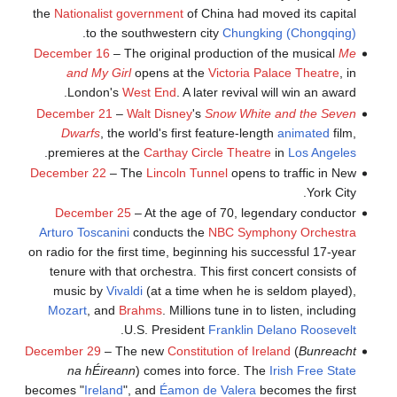
the
Nationalist government
of China had moved its capital
.
to the southwestern city
Chungking (Chongqing)
December 16
– The original production of the musical
Me
and My Girl
opens at the
Victoria Palace Theatre
, in
London's
West End
. A later revival will win an award.
December 21
–
Walt Disney
's
Snow White and the Seven
Dwarfs
, the world's first feature-length
animated
film,
.
premieres at the
Carthay Circle Theatre
in
Los Angeles
December 22
– The
Lincoln Tunnel
opens to traffic in New
York City.
December 25
– At the age of 70, legendary conductor
Arturo Toscanini
conducts the
NBC Symphony Orchestra
on radio for the first time, beginning his successful 17-year
tenure with that orchestra. This first concert consists of
music by
Vivaldi
(at a time when he is seldom played),
Mozart
, and
Brahms
. Millions tune in to listen, including
.
U.S. President
Franklin Delano Roosevelt
December 29
– The new
Constitution of Ireland
(
Bunreacht
na hÉireann
) comes into force. The
Irish Free State
becomes "
Ireland
", and
Éamon de Valera
becomes the first