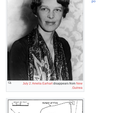
po
July 2
:
Amelia Earhart
disappears from
New
.
Guinea