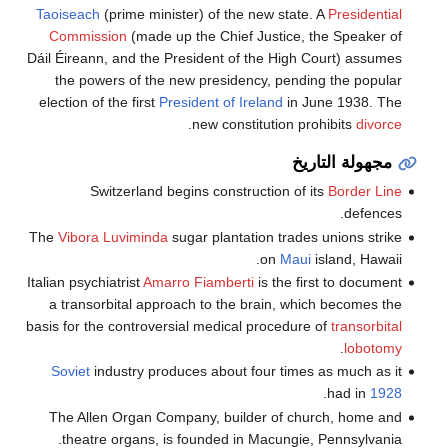
Taoiseach
(prime minister) of the new state. A
Presidential
Commission
(made up the Chief Justice, the Speaker of
Dáil Éireann, and the President of the High Court) assumes
the powers of the new presidency, pending the popular
election of the first
President of Ireland
in June 1938. The
.
new constitution prohibits
divorce
مجهولة التاريخ
Switzerland begins construction of its
Border Line
defences.
The
Vibora Luviminda
sugar plantation trades unions strike
on
Maui
island, Hawaii.
Italian psychiatrist
Amarro Fiamberti
is the first to document
a transorbital approach to the brain, which becomes the
basis for the controversial medical procedure of
transorbital
.
lobotomy
Soviet
industry produces about four times as much as it
.
had in
1928
The Allen Organ Company, builder of church, home and
theatre organs, is founded in Macungie, Pennsylvania.