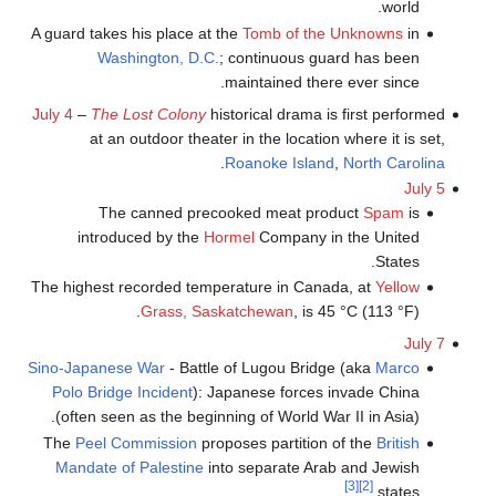
world.
A guard takes his place at the
Tomb of the Unknowns
in
Washington, D.C.
; continuous guard has been
maintained there ever since.
July 4
–
The Lost Colony
historical drama is first performed
at an outdoor theater in the location where it is set,
.
Roanoke Island
,
North Carolina
July 5
The canned precooked meat product
Spam
is
introduced by the
Hormel
Company in the United
States.
The highest recorded temperature in Canada, at
Yellow
Grass, Saskatchewan
, is 45 °C (113 °F).
July 7
Sino-Japanese War
- Battle of Lugou Bridge (aka
Marco
Polo Bridge Incident
): Japanese forces invade China
(often seen as the beginning of World War II in Asia).
The
Peel Commission
proposes partition of the
British
Mandate of Palestine
into separate Arab and Jewish
[3]
[2]
states.