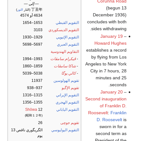
Corunna Road
— إلى —
(begun 13
丁丑年
(النار
الثور
)
December 1936)
4634 أو 4574
concludes with both
التقويم القبطي
1653–1654
sides withdrawing.
التقويم الديسكوردي
3103
January 19
–
التقويم الإثيوپي
1929–1930
Howard Hughes
التقويم العبري
5697–5698
establishes a record
التقاويم الهندوسية
by flying from Los
-
ڤيكرام سامڤات
1993–1994
Angeles to New York
-
شاكا سامڤات
1859–1860
City in 7 hours, 28
-
كالي يوگا
5038–5039
minutes and 25
تقويم الهولوسين
11937
seconds.
تقويم الإگبو
937–938
January 20
–
التقويم الإيراني
1315–1316
Second inauguration
التقويم الهجري
1355–1356
of Franklin D.
التقويم الياباني
12
Shōwa
Roosevelt
:
Franklin
(昭和１２年)
D. Roosevelt
is
تقويم جوچى
26
sworn in for a
التقويم اليوليوسي
الگريگوري ناقص 13
second term as
يوم
President of the