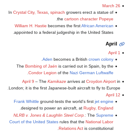
March 26
In
Crystal City, Texas
,
spinach
growers erect a statue of
.
the
cartoon character
Popeye
William H. Hastie
becomes the first
African American
appointed to a federal judgeship in the United States.
April
April 1
.
Aden
becomes a British
crown colony
The
Bombing of Jaén
is carried out in Spain, by the
.
Condor Legion
of the
Nazi German
Luftwaffe
April 9
– The
Kamikaze
arrives at
Croydon Airport
in
London; it is the first Japanese-built aircraft to fly to Europe.
April 12
Frank Whittle
ground-tests the world's first
jet engine
.
designed to power an aircraft, at
Rugby, England
NLRB v. Jones & Laughlin Steel Corp.
: The
Supreme
Court of the United States
rules that the
National Labor
Relations Act
is constitutional.