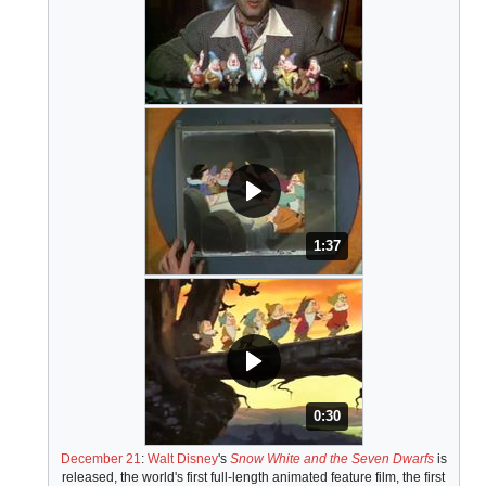
1:37
المدة: دقائق و 37 ثواني.
0:30
المدة: 30 ثانية.
December 21
:
Walt Disney
's
Snow White and the Seven Dwarfs
is
released, the world's first full-length animated feature film, the first