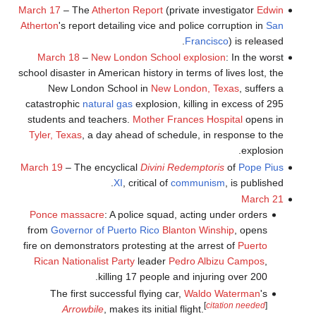
March 17
– The
Atherton Report
(private investigator
Edwin
Atherton
's report detailing vice and police corruption in
San
Francisco
) is released.
March 18
–
New London School explosion
: In the worst
school disaster in American history in terms of lives lost, the
New London School in
New London, Texas
, suffers a
catastrophic
natural gas
explosion, killing in excess of 295
students and teachers.
Mother Frances Hospital
opens in
Tyler, Texas
, a day ahead of schedule, in response to the
explosion.
March 19
– The encyclical
Divini Redemptoris
of
Pope Pius
XI
, critical of
communism
, is published.
March 21
Ponce massacre
: A police squad, acting under orders
from
Governor of Puerto Rico
Blanton Winship
, opens
fire on demonstrators protesting at the arrest of
Puerto
Rican Nationalist Party
leader
Pedro Albizu Campos
,
killing 17 people and injuring over 200.
The first successful flying car,
Waldo Waterman
's
[
citation needed
]
Arrowbile
, makes its initial flight.