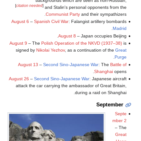
backgrounds which are seen as non-Russian,
[
citation needed
]
and Stalin's personal opponents from the
Communist Party
and their sympathizers.
August 6
–
Spanish Civil War
: Falangist artillery bombards
.
Madrid
August 8
– Japan occupies Beijing.
August 9
– The
Polish Operation of the NKVD (1937–38)
is
signed by
Nikolai Yezhov
, as a continuation of the
Great
.
Purge
August 13
–
Second Sino-Japanese War
: The
Battle of
Shanghai
opens.
August 26
–
Second Sino-Japanese War
: Japanese aircraft
attack the car carrying the ambassador of Great Britain,
during a raid on Shanghai.
September
Septe
mber 2
– The
Great