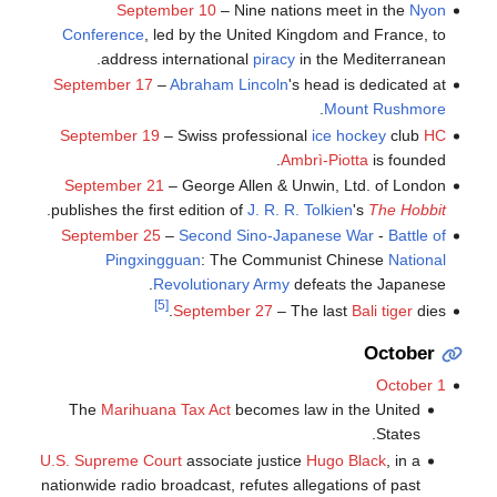
September 10
– Nine nations meet in the
Nyon
Conference
, led by the United Kingdom and France, to
address international
piracy
in the Mediterranean.
September 17
–
Abraham Lincoln
's head is dedicated at
.
Mount Rushmore
September 19
– Swiss professional
ice hockey
club
HC
Ambrì-Piotta
is founded.
September 21
– George Allen & Unwin, Ltd. of London
.
publishes the first edition of
J. R. R. Tolkien
's
The Hobbit
September 25
–
Second Sino-Japanese War
-
Battle of
Pingxingguan
: The Communist Chinese
National
Revolutionary Army
defeats the Japanese.
[5]
September 27
– The last
Bali tiger
dies.
October
October 1
The
Marihuana Tax Act
becomes law in the United
States.
U.S. Supreme Court
associate justice
Hugo Black
, in a
nationwide radio broadcast, refutes allegations of past