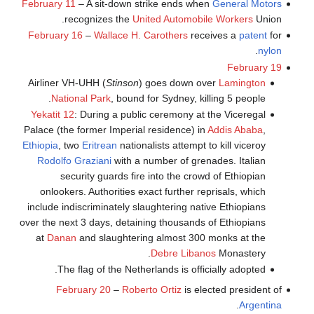
February 11
– A sit-down strike ends when
General Motors
recognizes the
United Automobile Workers
Union.
February 16
–
Wallace H. Carothers
receives a
patent
for
.
nylon
February 19
Airliner VH-UHH (
Stinson
) goes down over
Lamington
National Park
, bound for Sydney, killing 5 people.
Yekatit 12
: During a public ceremony at the Viceregal
Palace (the former Imperial residence) in
Addis Ababa
,
Ethiopia
, two
Eritrean
nationalists attempt to kill viceroy
Rodolfo Graziani
with a number of grenades. Italian
security guards fire into the crowd of Ethiopian
onlookers. Authorities exact further reprisals, which
include indiscriminately slaughtering native Ethiopians
over the next 3 days, detaining thousands of Ethiopians
at
Danan
and slaughtering almost 300 monks at the
Debre Libanos
Monastery.
The flag of the Netherlands is officially adopted.
February 20
–
Roberto Ortiz
is elected president of
.
Argentina