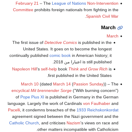
February 21
– The
League of Nations
Non-Intervention
Committee
prohibits foreign nationals from fighting in the
.
Spanish Civil War
March
March
The first issue of
Detective Comics
is published in the
United States. It goes on to become the longest
continually published
comic book
in American history; it
is still published اعتبارا من 2018
.
Napoleon Hill
's
self-help
book
Think and Grow Rich
is
first published in the United States.
March 10
(dated
March 14
(
Passion Sunday
)) – The
encyclical
Mit brennender Sorge
("With burning concern")
of
Pope Pius XI
is published in Germany in the German
language. Largely the work of Cardinals
von Faulhaber
and
Pacelli
, it condemns breaches of the
1933
Reichskonkordat
agreement signed between the Nazi government and the
Catholic Church
, and criticises
Nazism
's views on race and
other matters incompatible with Catholicism.