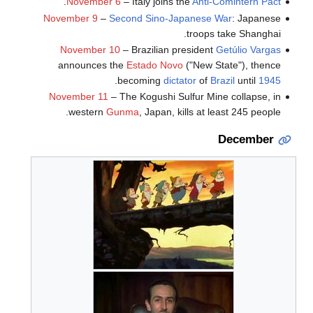
.
November 6
– Italy joins the
Anti-Comintern Pact
November 9
–
Second Sino-Japanese War
: Japanese
troops take Shanghai.
November 10
– Brazilian president
Getúlio Vargas
announces the
Estado Novo
("New State"), thence
.
becoming
dictator
of
Brazil
until
1945
November 11
– The Kogushi Sulfur Mine collapse, in
western
Gunma
, Japan, kills at least 245 people.
December