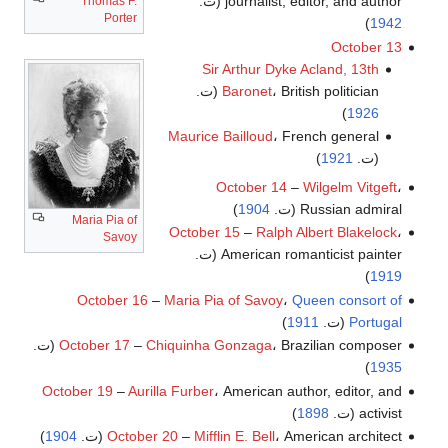
journalist, editor, and author (ت.
Thomas F.
Porter
)
1942
October 13
Sir Arthur Dyke Acland, 13th
، British politician (ت.
Baronet
)
1926
Maurice Bailloud
، French general
(ت.
1921
)
October 14
–
Wilgelm Vitgeft
،
Russian admiral (ت.
1904
)
Maria Pia of
October 15
–
Ralph Albert Blakelock
،
Savoy
American romanticist painter (ت.
)
1919
October 16
–
Maria Pia of Savoy
،
Queen consort of
Portugal
(ت.
1911
)
، Brazilian composer (ت.
Chiquinha Gonzaga
–
October 17
)
1935
October 19
–
Aurilla Furber
، American author, editor, and
activist (ت.
1898
)
، American architect (ت.
Mifflin E. Bell
–
October 20
1904
)