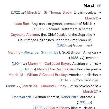
March
، English sculptor (ت.
Sir Thomas Brock
–
March 1
1922
)
March 2
Isaac Barr
، Anglican clergyman, promoter of British
colonial settlement schemes (ت.
1937
)
Cayetano Arellano
، first Chief Justice of the Supreme
Court of the Philippines under the American Civil
Government (ت.
1920
)
March 3
–
Alexander Graham Bell
، Scottish-born American
inventor (ت.
1922
)
، Austrian chemist (ت.
Carl Josef Bayer
–
March 4
1904
)
، Brazilian poet (ت.
Castro Alves
–
March 14
1871
)
March 18
–
William O'Connell Bradley
، American politician
from Kentucky (ت.
1914
)
، British psychologist (ت.
Edmund Gurney
–
March 23
1888
)
March 27
Otto Wallach
، German chemist,
Nobel Prize
laureate
(ت.
1931
)
، Irish musician (ت.
Garret Barry
1899
)