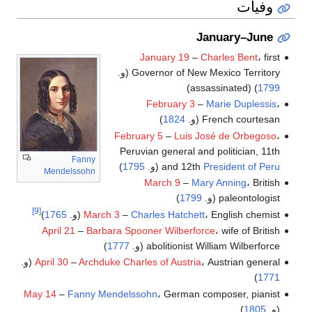
وفيات
January–June
January 19
–
Charles Bent
، first
Governor of New Mexico Territory (و.
) (assassinated)
1799
February 3
–
Marie Duplessis
،
French courtesan (و.
1824
)
February 5
–
Luis José de Orbegoso
،
Peruvian general and politician, 11th
Fanny
President of Peru
and 12th
(و.
1795
)
Mendelssohn
March 9
–
Mary Anning
، British
paleontologist (و.
1799
)
[9]
، English chemist (و.
Charles Hatchett
–
March 3
1765
)
April 21
–
Barbara Spooner Wilberforce
، wife of British
abolitionist William Wilberforce (و.
1777
)
، Austrian general (و.
Archduke Charles of Austria
–
April 30
)
1771
May 14
–
Fanny Mendelssohn
، German composer, pianist
(و.
1805
)