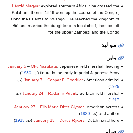
László Magyar
explored southern Africa : he crossed the
Kalahari , then in 1848 went up the course of the Congo ,
along the Cuanza to Kwango . He reached the kingdom of
Bié and married the daughter of a local chief, then set off
for the upper Zambezi and the Congo
مواليد
يناير
January 5
–
Oku Yasukata
، Japanese field marshal, leading
figure in the early Imperial Japanese Army (ت.
1930
)
، American admiral (ت.
Caspar F. Goodrich
–
January 7
)
1925
، Serbian field marshal (ت.
Radomir Putnik
–
January 24
)
1917
January 27
–
Ella Maria Dietz Clymer
، American actress
and author (ت.
1920
)
، Dutch naval hero (ت.
Dorus Rijkers
–
January 28
1928
)
فبراير