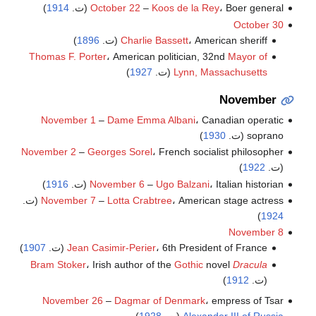
، Boer general (ت.
Koos de la Rey
–
October 22
1914
)
October 30
، American sheriff (ت.
Charlie Bassett
1896
)
Thomas F. Porter
، American politician, 32nd
Mayor of
Lynn, Massachusetts
(ت.
1927
)
November
November 1
–
Dame Emma Albani
، Canadian operatic
soprano (ت.
1930
)
November 2
–
Georges Sorel
، French socialist philosopher
(ت.
1922
)
، Italian historian (ت.
Ugo Balzani
–
November 6
1916
)
، American stage actress (ت.
Lotta Crabtree
–
November 7
)
1924
November 8
، 6th President of France (ت.
Jean Casimir-Perier
1907
)
Bram Stoker
، Irish author of the
Gothic
novel
Dracula
(ت.
1912
)
November 26
–
Dagmar of Denmark
، empress of Tsar
Alexander III of Russia
(ت.
1928
)