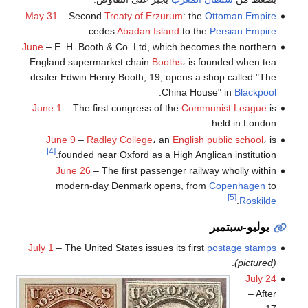
May 31
– Second
Treaty of Erzurum
: the
Ottoman Empire
.
cedes
Abadan Island
to the
Persian Empire
June
– E. H. Booth & Co. Ltd, which becomes the northern
England supermarket chain
Booths
، is founded when tea
dealer Edwin Henry Booth, 19, opens a shop called "The
.
China House" in
Blackpool
June 1
– The first congress of the
Communist League
is
held in London.
June 9
–
Radley College
، an
English public school
، is
[4]
founded near Oxford as a High Anglican institution.
June 26
– The first passenger railway wholly within
modern-day Denmark opens, from
Copenhagen
to
[5]
.
Roskilde
يوليو-سبتمبر
July 1
– The United States issues its first
postage stamps
.
(pictured)
July 24
– After