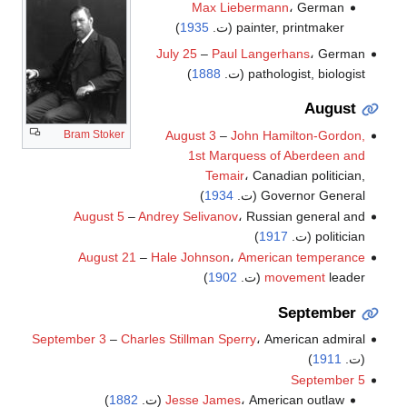
Max Liebermann
، German
painter, printmaker (ت.
1935
)
July 25
–
Paul Langerhans
، German
pathologist, biologist (ت.
1888
)
August
August 3
–
John Hamilton-Gordon,
Bram Stoker
1st Marquess of Aberdeen and
Temair
، Canadian politician,
Governor General (ت.
1934
)
August 5
–
Andrey Selivanov
، Russian general and
politician (ت.
1917
)
August 21
–
Hale Johnson
،
American temperance
leader (ت.
movement
1902
)
September
September 3
–
Charles Stillman Sperry
، American admiral
(ت.
1911
)
September 5
، American outlaw (ت.
Jesse James
1882
)