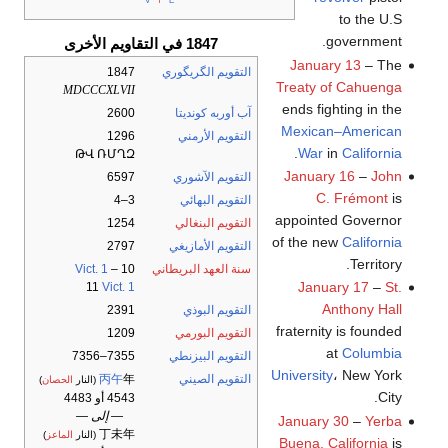
to the U.S
government.
1847 في التقاويم الأخرى
January 13
– The
التقويم الگريگوري
1847
Treaty of Cahuenga
MDCCCXLVII
ends fighting in the
آب أوربه كونديتا
2600
Mexican–American
التقويم الأرمني
1296
.
War
in
California
ԹՎ ՌՄՂԶ
January 16
–
John
التقويم الآشوري
6597
C. Frémont
is
التقويم البهائي
3–4
appointed Governor
التقويم البنغالي
1254
of the new
California
التقويم الأمازيغي
2797
Territory.
سنة العهد البريطاني
10
–
Vict. 1
January 17
–
St.
11
Vict. 1
Anthony Hall
التقويم البوذي
2391
fraternity is founded
التقويم البورمي
1209
at
Columbia
التقويم البيزنطي
7355–7356
University
، New York
التقويم الصيني
年
丙午
(النار
الحصان
)
City.
4543 أو 4483
— إلى —
January 30
–
Yerba
丁未年
(النار
الماعز
)
Buena, California
is