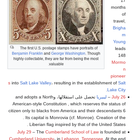
17
months
of
travel,
Brigha
m
Young
The first U.S. postage stamps have portraits of
leads
Benjamin Franklin
and
George Washington
. Though
148
highly collectable, they are far from being the most
Mormo
valuable.
n
pioneer
s
into
Salt Lake Valley
، resulting in the establishment of
Salt
.
Lake City
July 26
–
ليبيريا
تحصل على استقلالها، وand adopts a North
American-style Constitution , which reserves the status of
citizen only to blacks from America and their descendants 6
. Its capital is Monrovia (cf. Monroe). Creation of the
Liberian flag inspired by that of the United States .
July 29
– The
Cumberland School of Law
is founded at
Cumberland University
، in
Lebanon, Tennessee
. At the end