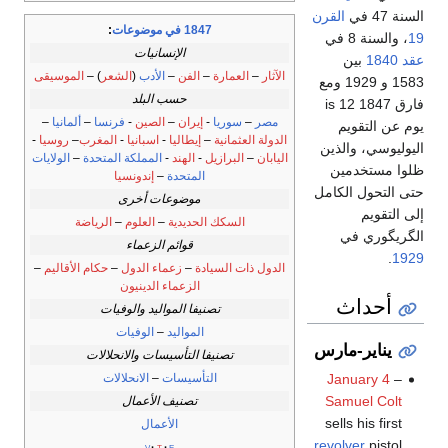
السنة 47 في
القرن
1847 في موضوعات
:
19
، والسنة 8 في
الإنسانيات
عقد 1840
بين
الآثار
–
العمارة
–
الفن
–
الأدب
(
الشعر
) –
الموسيقى
1583 و 1929 ومع
حسب البلد
فارق 1847 is 12
مصر
–
سوريا
-
إيران
–
الصين
-
فرنسا
–
ألمانيا
–
يوم عن التقويم
الدولة العثمانية
–
إيطاليا
-
اسبانيا
-
المغرب
–
روسيا
-
اليوليوسي، والذين
اليابان
–
البرازيل
-
الهند
-
المملكة المتحدة
–
الولايات
ظلوا مستخدمين
المتحدة
–
إندونسيا
حتى التحول الكامل
موضوعات أخرى
إلى التقويم
السكك الحديدية
–
العلوم
–
الرياضة
الگريگوري في
قوائم الزعماء
.
1929
الدول ذات السيادة
–
زعماء الدول
–
حكام الأقاليم
–
الزعماء الدينيون
أحداث
تصنيفا المواليد والوفيات
المواليد
–
الوفيات
يناير-مارس
تصنيفا التأسيسات والانحلالات
التأسيسات
–
الانحلالات
January 4
–
Samuel Colt
تصنيف الأعمال
sells his first
الأعمال
revolver
pistol
v
t
e