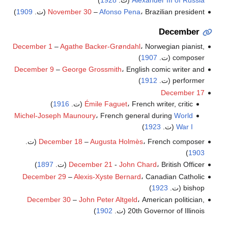
، Brazilian president (ت.
Afonso Pena
–
November 30
1909
)
December
December 1
–
Agathe Backer-Grøndahl
، Norwegian pianist,
composer (ت.
1907
)
December 9
–
George Grossmith
، English comic writer and
performer (ت.
1912
)
December 17
، French writer, critic (ت.
Émile Faguet
1916
)
Michel-Joseph Maunoury
، French general during
World
War I
(ت.
1923
)
، French composer (ت.
Augusta Holmès
–
December 18
)
1903
، British Officer (ت.
John Chard
-
December 21
1897
)
December 29
–
Alexis-Xyste Bernard
، Canadian Catholic
bishop (ت.
1923
)
December 30
–
John Peter Altgeld
، American politician,
20th Governor of Illinois (ت.
1902
)