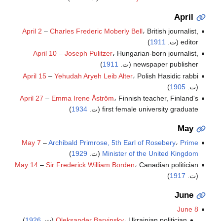
April
April 2
–
Charles Frederic Moberly Bell
، British journalist,
editor (ت.
1911
)
April 10
–
Joseph Pulitzer
، Hungarian-born journalist,
newspaper publisher (ت.
1911
)
April 15
–
Yehudah Aryeh Leib Alter
، Polish Hasidic rabbi
(ت.
1905
)
April 27
–
Emma Irene Åström
، Finnish teacher, Finland's
first female university graduate (ت.
1934
)
May
May 7
–
Archibald Primrose, 5th Earl of Rosebery
،
Prime
Minister of the United Kingdom
(ت.
1929
)
May 14
–
Sir Frederick William Borden
، Canadian politician
(ت.
1917
)
June
June 8
، Ukrainian politician (ت.
Oleksander Barvinsky
1926
)