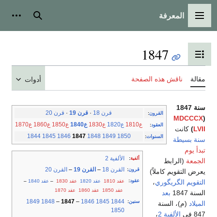
المعرفة
القائمة الرئيسية
بحث
أدوات
1847
تبديل عرض جدول المحتويات
مقالة
ناقش هذه الصفحة
أدوات
سنة 1847
قرن 18
·
قرن 19
·
قرن 20
القرون
:
MDCCCX
(
ع1810
ع1820
ع1830
ع1840
ع1850
ع1860
ع1870
العقود
:
LVII
)
كانت
1844
1845
1846
1847
1848
1849
1850
السنوات
:
سنة بسيطة
تبدأ يوم
الألفية 2
ألفية
:
الجمعة
(الرابط
القرن 18
–
القرن 19
–
القرن 20
قرون
:
يعرض التقويم كاملاً)
عقود
:
عقد 1810
عقد 1820
عقد 1830
–
عقد 1840
–
التقويم الگريگوري
،
عقد 1850
عقد 1860
عقد 1870
السنة 1847
بعد
1849
1848
–
1847
–
1846
1845
1844
سنين
:
الميلاد
(م)، السنة
1850
847 في
الألفية 2
،