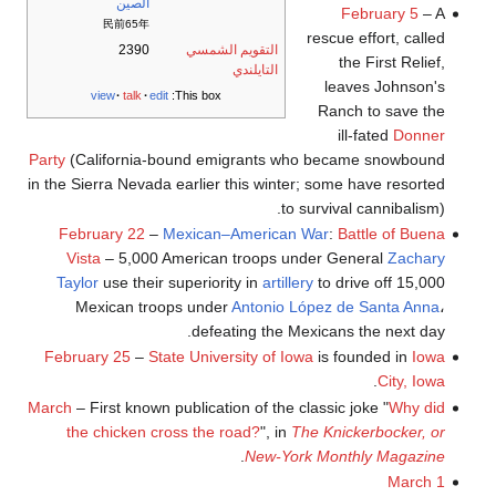
الصين
February 5
– A
民前65年
rescue effort, called
التقويم الشمسي
2390
the First Relief,
التايلندي
leaves Johnson's
view
talk
edit
This box:
Ranch to save the
ill-fated
Donner
Party
(California-bound emigrants who became snowbound
in the Sierra Nevada earlier this winter; some have resorted
to survival cannibalism).
February 22
–
Mexican–American War
:
Battle of Buena
Vista
– 5,000 American troops under General
Zachary
Taylor
use their superiority in
artillery
to drive off 15,000
Mexican troops under
Antonio López de Santa Anna
،
defeating the Mexicans the next day.
February 25
–
State University of Iowa
is founded in
Iowa
.
City, Iowa
March
– First known publication of the classic joke "
Why did
the chicken cross the road?
", in
The Knickerbocker, or
.
New-York Monthly Magazine
March 1