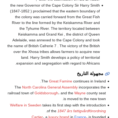
the new Governor of the Cape Colony Sir Harry Smith
(1847-1852 ) proclaimed that the eastern boundary of
the colony was carried forward from the Great Fish
River to the line formed by the Keiskamma River and
the Tyhume River. The territory located between
Keiskamma and Grand Kei , the district of Queen
Adelaide, was annexed to the Cape Colony and took
the name of British Cafrerie 7 . The victory of the British
over the Xhosa tribes allows farmers to acquire new
land. Harry Smith develops a policy of territorial
expansion and segregation with regard to Africans.
مجهولة التاريخ
The
Great Famine
continues in Ireland.
The
North Carolina General Assembly
incorporates the
railroad town of
Goldsborough
، and the
Wayne
county seat
is moved to the new town.
Welfare in Sweden
takes its first step with the introduction
.
of the
1847 års fattigvårdförordning
Cartier
، a
luxury brand
in
France
، is founded.