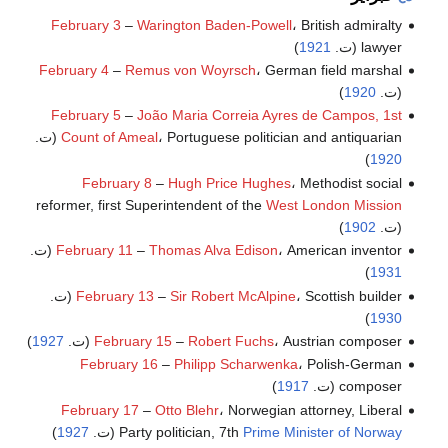
February 3
–
Warington Baden-Powell
، British admiralty
lawyer (ت.
1921
)
February 4
–
Remus von Woyrsch
، German field marshal
(ت.
1920
)
February 5
–
João Maria Correia Ayres de Campos, 1st
، Portuguese politician and antiquarian (ت.
Count of Ameal
)
1920
February 8
–
Hugh Price Hughes
، Methodist social
reformer, first Superintendent of the
West London Mission
(ت.
1902
)
، American inventor (ت.
Thomas Alva Edison
–
February 11
)
1931
، Scottish builder (ت.
Sir Robert McAlpine
–
February 13
)
1930
، Austrian composer (ت.
Robert Fuchs
–
February 15
1927
)
February 16
–
Philipp Scharwenka
، Polish-German
composer (ت.
1917
)
February 17
–
Otto Blehr
، Norwegian attorney, Liberal
Prime Minister of Norway
Party politician, 7th
(ت.
1927
)