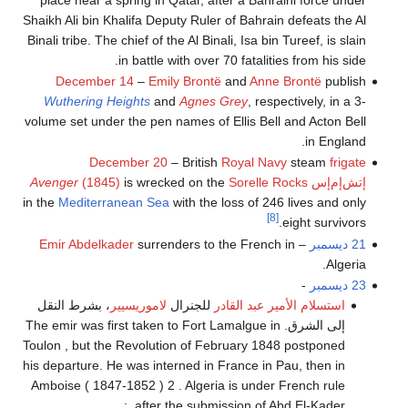
Shaikh Ali bin Khalifa Deputy Ruler of Bahrain defeats the Al
Binali tribe. The chief of the Al Binali, Isa bin Tureef, is slain
in battle with over 70 fatalities from his side.
December 14
–
Emily Brontë
and
Anne Brontë
publish
Wuthering Heights
and
Agnes Grey
, respectively, in a 3-
volume set under the pen names of Ellis Bell and Acton Bell
in England.
December 20
– British
Royal Navy
steam
frigate
إتش‌إم‌إس
Sorelle Rocks
is wrecked on the
(1845)
Avenger
in the
Mediterranean Sea
with the loss of 246 lives and only
[8]
eight survivors.
21 ديسمبر
–
surrenders to the French in
Emir Abdelkader
Algeria.
23 ديسمبر
-
استسلام الأمير عبد القادر
للجنرال
لاموريسيير
، بشرط النقل
إلى الشرق. The emir was first taken to Fort Lamalgue in
Toulon , but the Revolution of February 1848 postponed
his departure. He was interned in France in Pau, then in
Amboise ( 1847-1852 ) 2 . Algeria is under French rule
after the submission of Abd El-Kader ;