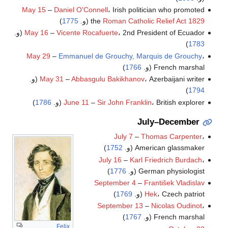
May 15
–
Daniel O'Connell
، Irish politician who promoted
Roman Catholic Relief Act 1829
the
(و.
1775
)
، 2nd President of Ecuador (و.
Vicente Rocafuerte
–
May 16
)
1783
May 29
–
Emmanuel de Grouchy, Marquis de Grouchy
،
French marshal (و.
1766
)
، Azerbaijani writer (و.
Abbasgulu Bakikhanov
–
May 31
)
1794
، British explorer (و.
Sir John Franklin
–
June 11
1786
)
July–December
July 7
–
Thomas Carpenter
،
American glassmaker (و.
1752
)
July 16
–
Karl Friedrich Burdach
،
German physiologist (و.
1776
)
September 4
–
František Vladislav
، Czech patriot (و.
Hek
1769
)
September 13
–
Nicolas Oudinot
،
French marshal (و.
1767
)
Felix