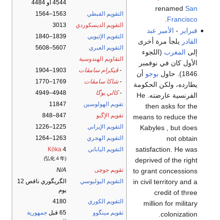
4544 أو 4484
renamed
San
التقويم القبطي
1563–1564
.
Francisco
التقويم الديسكوردي
3013
فبراير
-
الأمير عبد
التقويم الإثيوپي
1839–1840
القادر
يلجأ مرة أخرى
التقويم العبري
5607–5608
إلى
المغرب
(اللجوء
التقاويم الهندوسية
الأول كان في نوفمبر
-
ڤيكرام سامڤات
1903–1904
1846). حاول
بوجو
أن
-
شاكا سامڤات
1769–1770
يطارده، ولكن الحكومة
-
كالي يوگا
4948–4949
الفرنسية عارضته. He
تقويم الهولوسين
11847
then asks for the
تقويم الإگبو
847–848
means to reduce the
التقويم الإيراني
1225–1226
Kabyles , but does
not obtain
التقويم الهجري
1263–1264
satisfaction. He was
التقويم الياباني
4
Kōka
(弘化４年)
deprived of the right
تقويم جوچى
N/A
to grant concessions
in civil territory and a
التقويم اليوليوسي
الگريگوري ناقص 12
يوم
credit of three
التقويم الكوري
4180
million for military
تقويم مينگوو
65 قبل
جمهورية
colonization.