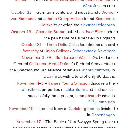
West Java
occurs.
October 12
– German inventors and industrialists
Werner
von Siemens
and
Johann Georg Halske
found
Siemens &
.
Halske
to develop the
electrical telegraph
October 19
–
Charlotte Brontë
publishes
Jane Eyre
under
the pen name of Currer Bell in England.
October 31
–
Theta Delta Chi
is founded as a social
.
fraternity
at
Union College
،
Schenectady, New York
November 3
–
29
–
Sonderbund War
: In Switzerland,
General
Guillaume-Henri Dufour
's Federal Army defeats
the
Sonderbund
(an alliance of seven
Catholic
cantons
) in
a civil war, with a total of only 86 deaths.
November 4
–
8
–
James Young Simpson
discovers the
anesthetic
properties of
chloroform
and first uses it,
successfully, on a patient, in an
obstetric
case in
[7]
[6]
.
Edinburgh
November 10
– The first brew of
Carlsberg
beer
is finished
.
in
Copenhagen
November 17
– The Battle of Um Swayya Spring takes
place near a spring in Qatar, after a Bahraini force under