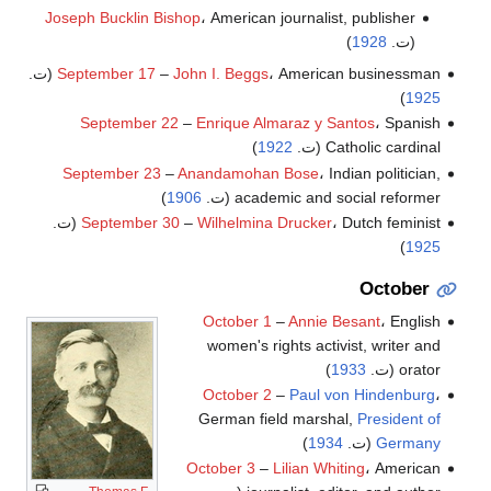
Joseph Bucklin Bishop
، American journalist, publisher
(ت.
1928
)
، American businessman (ت.
John I. Beggs
–
September 17
)
1925
September 22
–
Enrique Almaraz y Santos
، Spanish
Catholic cardinal (ت.
1922
)
September 23
–
Anandamohan Bose
، Indian politician,
academic and social reformer (ت.
1906
)
، Dutch feminist (ت.
Wilhelmina Drucker
–
September 30
)
1925
October
October 1
–
Annie Besant
، English
women's rights activist, writer and
orator (ت.
1933
)
October 2
–
Paul von Hindenburg
،
German field marshal,
President of
Germany
(ت.
1934
)
October 3
–
Lilian Whiting
، American