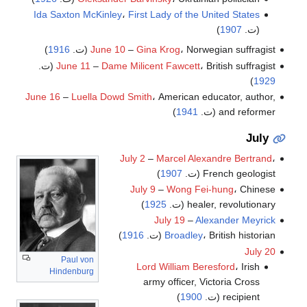
Ida Saxton McKinley
،
First Lady of the United States
(ت.
1907
)
، Norwegian suffragist (ت.
Gina Krog
–
June 10
1916
)
، British suffragist (ت.
Dame Milicent Fawcett
–
June 11
)
1929
June 16
–
Luella Dowd Smith
، American educator, author,
and reformer (ت.
1941
)
July
July 2
–
Marcel Alexandre Bertrand
،
French geologist (ت.
1907
)
July 9
–
Wong Fei-hung
، Chinese
healer, revolutionary (ت.
1925
)
July 19
–
Alexander Meyrick
، British historian (ت.
Broadley
1916
)
July 20
Paul von
Lord William Beresford
، Irish
Hindenburg
army officer, Victoria Cross
recipient (ت.
1900
)