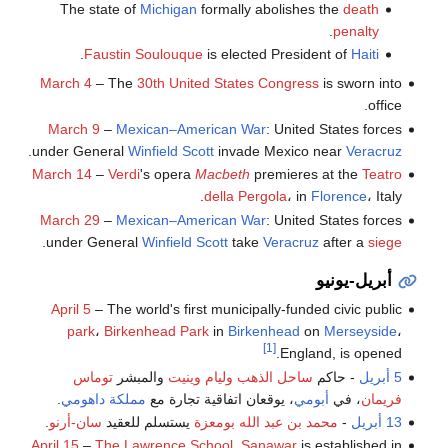
The state of
Michigan
formally abolishes the
death
.
penalty
.
Faustin Soulouque
is elected President of
Haiti
March 4
– The
30th United States Congress
is sworn into
office.
March 9
–
Mexican–American War
: United States forces
.
under General
Winfield Scott
invade Mexico near
Veracruz
March 14
–
Verdi
's opera
Macbeth
premieres at the
Teatro
della Pergola
، in
Florence
، Italy.
March 29
–
Mexican–American War
: United States forces
.
under General
Winfield Scott
take
Veracruz
after a
siege
أبريل-يونيو
April 5
– The world's first municipally-funded civic public
park
،
Birkenhead Park
in
Birkenhead
on
Merseyside
،
[1]
England, is opened.
5 أبريل
- حاكم
ساحل الذهب
وليام وينيت
والمبشر
توماس
فريمان
، في
أبومي
، يوقعان اتفاقية تجارة مع
مملكة داهومي
.
13 أبريل
-
محمد بن عبد الله بومعزة
يستسلم للعقيد
سان-أرنو
.
April 15
–
The Lawrence School, Sanawar
is established in