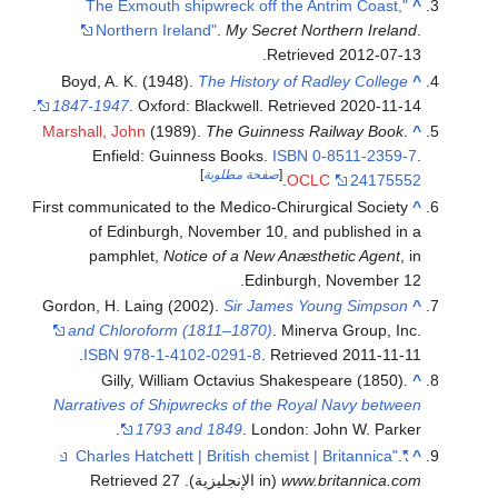
"The Exmouth shipwreck off the Antrim Coast,
^
Northern Ireland"
.
My Secret Northern Ireland
.
.
Retrieved
2012-07-13
Boyd, A. K. (1948).
The History of Radley College
^
.
1847-1947
. Oxford: Blackwell
. Retrieved
2020-11-14
Marshall, John
(1989).
The Guinness Railway Book
.
^
Enfield: Guinness Books.
ISBN
0-8511-2359-7
.
[
صفحة مطلوبة
]
.
OCLC
24175552
First communicated to the Medico-Chirurgical Society
^
of Edinburgh, November 10, and published in a
pamphlet,
Notice of a New Anæsthetic Agent
, in
Edinburgh, November 12.
Gordon, H. Laing (2002).
Sir James Young Simpson
^
and Chloroform (1811–1870)
. Minerva Group, Inc.
.
ISBN
978-1-4102-0291-8
. Retrieved
2011-11-11
Gilly, William Octavius Shakespeare (1850).
^
Narratives of Shipwrecks of the Royal Navy between
1793 and 1849
. London: John W. Parker.
.
"Charles Hatchett | British chemist | Britannica"
^
www.britannica.com
(in الإنجليزية)
. Retrieved
27