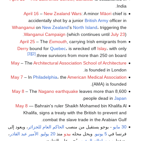
India.
April 16
–
New Zealand Wars
: A minor
Māori
chief is
accidentally shot by a junior
British Army
officer in
Whanganui
on
New Zealand
's
North Island
، triggering the
Wanganui Campaign
(which continues until
July 23
).
April 25
– The
Exmouth
, carrying Irish emigrants from
Derry
bound for
Quebec
، is wrecked off
Islay
، with only
[3]
[2]
three survivors from more than 250 on board.
May
– The
Architectural Association School of Architecture
is founded in London.
May 7
– In
Philadelphia
، the
American Medical Association
(AMA) is founded.
May 8
– The
Nagano earthquake
leaves more than 8,600
.
people dead in
Japan
May 8
— Bahrain's ruler Shaikh Mohamed bin Khalifa Al
Khalifa, signs a treaty with the British to prevent and
combat the slave trade in the Arabian Gulf.
30 مايو
- بوجو يستقيل من منصب
الحاكم العام للجزائر
، ويعود إلى
فرنسا في
5 يونيو
. ويحل محله
بيدو
منذ
20 يوليو
.
الأمير عبد القادر
،
بضغط من
سلطان المغرب
يُجبر على التفاوض.