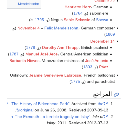
October 22
Mendelssohn
Henriette Herz
، German
salonnière (و.
1764
)
Shewa
of
Sahle Selassie
Negus
(و. c.
1795
)
، German composer (و.
Felix Mendelssohn
–
November 4
)
1809
December 14
، British psalmist (و.
Dorothy Ann Thrupp
1779
)
، Central American politician (و.
Manuel José Arce
1787
)
Barbarita Nieves
، Venezuelan mistress of
José Antonio
Páez
(و.
1803
)
Unknown:
Jeanne Geneviève Labrosse
، French balloonist
and parachutist (و.
1775
)
المراجع
. Archived from
the
"The History of Birkenhead Park"
^
.
original
on June 26, 2008
. Retrieved
2007-09-13
.
Isle of
"The Exmouth - a terrible tragedy on Islay"
^
.
Islay
. 2011
. Retrieved
2012-07-13