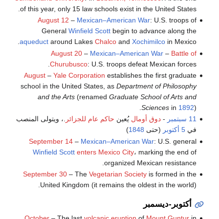
of this year, only 15 law schools exist in the United States.
August 12
–
Mexican–American War
: U.S. troops of
General
Winfield Scott
begin to advance along the
aqueduct
around Lakes
Chalco
and
Xochimilco
in Mexico.
August 20
–
Mexican–American War
–
Battle of
Churubusco
: U.S. troops defeat Mexican forces.
August
–
Yale Corporation
establishes the first graduate
school in the United States, as
Department of Philosophy
and the Arts
(renamed
Graduate School of Arts and
Sciences
in
1892
).
11 سبتمبر
-
دوق أومال
يُعين
حاكم عام للجزائر
.، ويتولى المنصب
في
5 أكتوبر
(حتى
1848
)
September 14
–
Mexican–American War
: U.S. general
Winfield Scott
enters Mexico City
، marking the end of
organized Mexican resistance.
September 30
– The
Vegetarian Society
is formed in the
United Kingdom (it remains the oldest in the world).
أكتوبر-ديسمبر
October
– The last
volcanic eruption
of
Mount Guntur
in