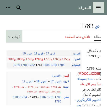
المعرفة
القائمة الرئيسية
بحث
أدوات
1783
مقالة
ناقش هذه الصفحة
أدوات
هذا المقال
قرن 17
·
قرن 18
·
قرن 19
القرون
:
عن 1783.
ع1750
ع1760
ع1770
ع1780
ع1790
ع1800
ع1810
العقود
:
1780
1781
1782
1783
1784
1785
1786
السنوات
:
سنة 1783
)
MDCCLXXXIII
(
الألفية 2
ألفية
:
كانت
سنة بسيطة
القرن 17
–
القرن 18
–
القرن 19
قرون
:
تبدأ يوم الاربعاء
عقود
:
عقد 1750
عقد 1760
عقد 1770
–
عقد 1780
–
(الرابط يعرض
عقد 1790
عقد 1800
عقد 1810
التقويم كاملاً)
1785
1784
–
1783
–
1782
1781
1780
سنين
:
التقويم الگريگوري
،
1786
السنة 1783rd
بعد