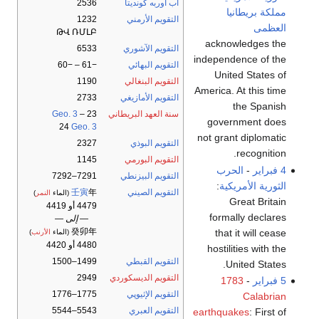
آب أوربه كونديتا
2536
مملكة بريطانيا
التقويم الأرمني
1232
العظمى
ԹՎ ՌՄԼԲ
acknowledges the
التقويم الآشوري
6533
independence of the
التقويم البهائي
−61 – −60
United States of
التقويم البنغالي
1190
America. At this time
التقويم الأمازيغي
2733
the Spanish
سنة العهد البريطاني
23
–
Geo. 3
government does
24
Geo. 3
not grant diplomatic
التقويم البوذي
2327
recognition.
التقويم البورمي
1145
4 فبراير
-
الحرب
التقويم البيزنطي
7291–7292
الثورية الأمريكية
:
التقويم الصيني
年
壬寅
(الماء
النمر
)
Great Britain
4479 أو 4419
formally declares
— إلى —
癸卯年
that it will cease
(الماء
الأرنب
)
4480 أو 4420
hostilities with the
التقويم القبطي
1499–1500
United States.
التقويم الديسكوردي
2949
5 فبراير
-
1783
التقويم الإثيوپي
1775–1776
Calabrian
التقويم العبري
5543–5544
earthquakes
: First of