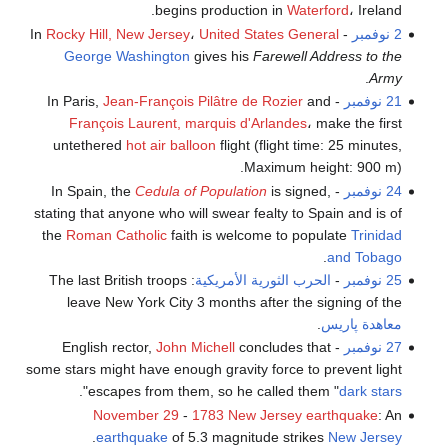
begins production in
Waterford
، Ireland.
2 نوفمبر
- In
United States General
،
Rocky Hill, New Jersey
George Washington
gives his
Farewell Address to the
.
Army
21 نوفمبر
- In Paris,
and
Jean-François Pilâtre de Rozier
François Laurent, marquis d'Arlandes
، make the first
untethered
hot air balloon
flight (flight time: 25 minutes,
Maximum height: 900 m).
24 نوفمبر
- In Spain, the
is signed,
Cedula of Population
stating that anyone who will swear fealty to Spain and is of
the
Roman Catholic
faith is welcome to populate
Trinidad
.
and Tobago
25 نوفمبر
-
الحرب الثورية الأمريكية
: The last British troops
leave New York City 3 months after the signing of the
معاهدة پاريس
.
27 نوفمبر
- English rector,
concludes that
John Michell
some stars might have enough gravity force to prevent light
".
escapes from them, so he called them "
dark stars
November 29
-
1783 New Jersey earthquake
: An
.
earthquake
of 5.3 magnitude strikes
New Jersey