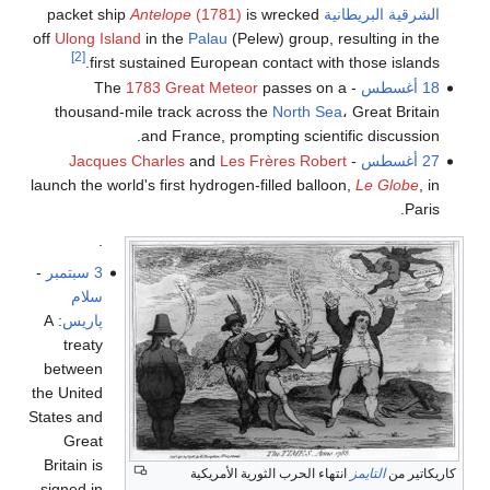
الشرقية البريطانية
packet ship
is wrecked
(1781)
Antelope
off
Ulong Island
in the
Palau
(Pelew) group, resulting in the
[2]
first sustained European contact with those islands.
18 أغسطس
- The
passes on a
1783 Great Meteor
thousand-mile track across the
North Sea
، Great Britain
and France, prompting scientific discussion.
27 أغسطس
-
Les Frères Robert
and
Jacques Charles
launch the world's first hydrogen-filled balloon,
Le Globe
, in
Paris.
.
3 سبتمبر
-
سلام
پاريس
: A
treaty
between
the United
States and
Great
Britain is
كاريكاتير من
التايمز
انتهاء الحرب الثورية الأمريكية
signed in