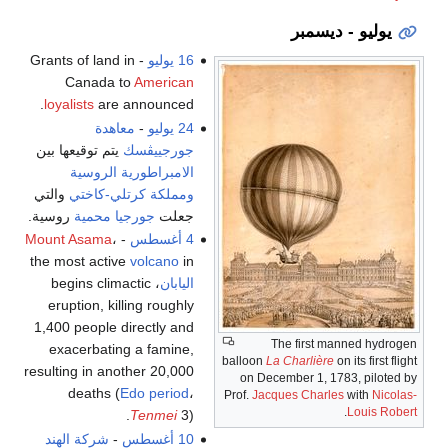
يوليو - ديسمبر
16 يوليو
- Grants of land in
Canada to
American
loyalists
are announced.
24 يوليو
-
معاهدة
جورجييڤسك
يتم توقيعها بين
الامبراطورية الروسية
ومملكة كرتلي-كاختي
والتي
جعلت
جورجيا
محمية
روسية.
4 أغسطس
-
،
Mount Asama
the most active
volcano
in
اليابان
، begins climactic
eruption, killing roughly
1,400 people directly and
The first manned hydrogen
exacerbating a famine,
balloon
La Charlière
on its first flight
resulting in another 20,000
on December 1, 1783, piloted by
deaths (
Edo period
،
Prof.
Jacques Charles
with
Nicolas-
.
Louis Robert
Tenmei
3).
10 أغسطس
-
شركة الهند