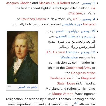
1 ديسمبر
-
make
Nicolas-Louis Robert
and
Jacques Charles
the first manned flight in a hydrogen-filled balloon,
La
Charlière
, in Paris.
4 ديسمبر
- At
U.S.
in New York City,
Fraunces Tavern
General
جورج واشنطن
formally bids his officers farewell.
19 ديسمبر
-
وليام پت الأصغر
، يصبح
رئيس وزراء بريطانيا العظمى
، في
الرابعة والعشرين من عمره، ليصبح
أصغر رئيس وزراء بريطاني.
23 ديسمبر
-
George
U.S. General
Washington
resigns his
commission as commander-in-
chief of the
Continental Army
to
the
Congress of the
Confederation
in the
Maryland
State House
in Annapolis,
وليام پت الأصغر
Maryland and retires to his home
at
Mount Vernon
. Washington's
resignation, described by historian Thomas Fleming as "the
[3]
most important moment in American history,"
affirms the