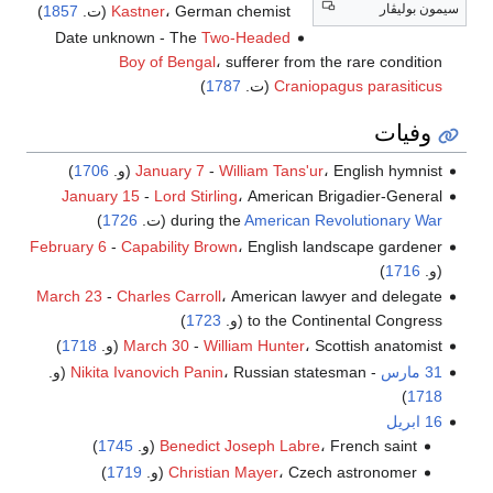
سيمون بوليڤار
، German chemist (ت.
Kastner
1857
)
Date unknown - The
Two-Headed
Boy of Bengal
، sufferer from the rare condition
Craniopagus parasiticus
(ت.
1787
)
وفيات
، English hymnist (و.
William Tans'ur
-
January 7
1706
)
January 15
-
Lord Stirling
، American Brigadier-General
American Revolutionary War
during the
(ت.
1726
)
February 6
-
Capability Brown
، English landscape gardener
(و.
1716
)
March 23
-
Charles Carroll
، American lawyer and delegate
to the Continental Congress (و.
1723
)
، Scottish anatomist (و.
William Hunter
-
March 30
1718
)
31 مارس
-
، Russian statesman (و.
Nikita Ivanovich Panin
)
1718
16 ابريل
، French saint (و.
Benedict Joseph Labre
1745
)
، Czech astronomer (و.
Christian Mayer
1719
)