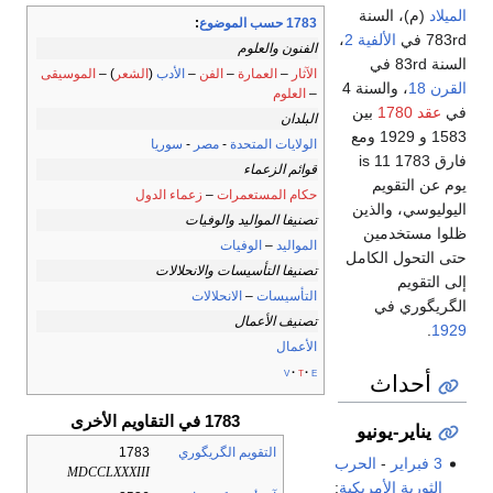
الميلاد
(م)، السنة
1783 حسب الموضوع
:
783rd في
الألفية 2
،
الفنون والعلوم
السنة 83rd في
الآثار
–
العمارة
–
الفن
–
الأدب
(
الشعر
) –
الموسيقى
القرن 18
، والسنة 4
–
العلوم
في
عقد 1780
بين
البلدان
1583 و 1929 ومع
الولايات المتحدة
-
مصر
-
سوريا
فارق 1783 is 11
قوائم الزعماء
يوم عن التقويم
حكام المستعمرات
–
زعماء الدول
اليوليوسي، والذين
تصنيفا المواليد والوفيات
ظلوا مستخدمين
المواليد
–
الوفيات
حتى التحول الكامل
تصنيفا التأسيسات والانحلالات
إلى التقويم
التأسيسات
–
الانحلالات
الگريگوري في
تصنيف الأعمال
.
1929
الأعمال
v
t
e
أحداث
1783 في التقاويم الأخرى
يناير-يونيو
التقويم الگريگوري
1783
3 فبراير
-
الحرب
MDCCLXXXIII
الثورية الأمريكية
: