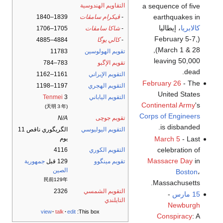
a sequence of five
التقاويم الهندوسية
earthquakes in
-
ڤيكرام سامڤات
1839–1840
كالابريا
، إيطاليا
-
شاكا سامڤات
1705–1706
(February 5-7,
-
كالي يوگا
4884–4885
March 1 & 28),
تقويم الهولوسين
11783
leaving 50,000
تقويم الإگبو
783–784
dead.
التقويم الإيراني
1161–1162
February 26
- The
التقويم الهجري
1197–1198
United States
التقويم الياباني
3
Tenmei
Continental Army
's
(天明３年)
Corps of Engineers
تقويم جوچى
N/A
is disbanded.
التقويم اليوليوسي
الگريگوري ناقص 11
March 5
- Last
يوم
celebration of
التقويم الكوري
4116
Massacre Day
in
تقويم مينگوو
129 قبل
جمهورية
الصين
Boston
،
民前129年
Massachusetts.
التقويم الشمسي
2326
15 مارس
-
التايلندي
Newburgh
view
talk
edit
This box:
Conspiracy
: A