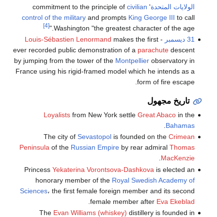
الولايات المتحدة
' commitment to the principle of
civilian
control of the military
and prompts
King George III
to call
[4]
Washington "the greatest character of the age."
31 ديسمبر
-
makes the first
Louis-Sébastien Lenormand
ever recorded public demonstration of a
parachute
descent
by jumping from the tower of the
Montpellier
observatory in
France using his rigid-framed model which he intends as a
form of fire escape.
تاريخ مجهول
Loyalists
from New York settle
Great Abaco
in the
.
Bahamas
The city of
Sevastopol
is founded on the
Crimean
Peninsula
of the
Russian Empire
by rear admiral
Thomas
.
MacKenzie
Princess
Yekaterina Vorontsova-Dashkova
is elected an
honorary member of the
Royal Swedish Academy of
Sciences
، the first female foreign member and its second
.
female member after
Eva Ekeblad
The
Evan Williams (whiskey)
distillery is founded in