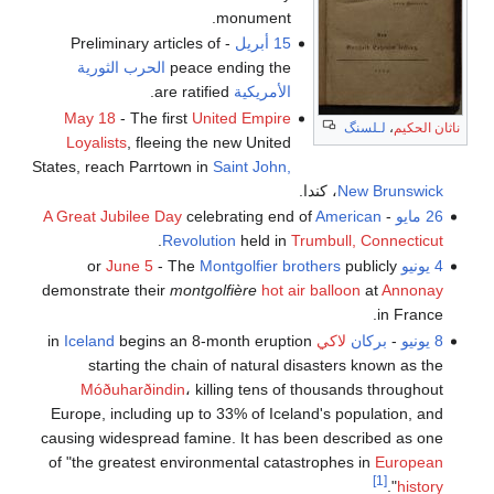
monument.
15 أبريل
- Preliminary articles of
peace ending the
الحرب الثورية
الأمريكية
are ratified.
May 18
- The first
United Empire
ناثان الحكيم
،
لـلسنگ
Loyalists
, fleeing the new United
States, reach Parrtown in
Saint John,
New Brunswick
، كندا.
26 مايو
-
American
celebrating end of
A Great Jubilee Day
.
Revolution
held in
Trumbull, Connecticut
4 يونيو
or
publicly
Montgolfier brothers
- The
June 5
demonstrate their
montgolfière
hot air balloon
at
Annonay
in France.
8 يونيو
-
بركان
لاكي
in
begins an 8-month eruption
Iceland
starting the chain of natural disasters known as the
Móðuharðindin
، killing tens of thousands throughout
Europe, including up to 33% of Iceland's population, and
causing widespread famine. It has been described as one
of "the greatest environmental catastrophes in
European
[1]
".
history