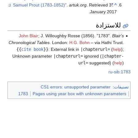
.
artuk.org
. Retrieved
3
"Samuel Prout (1783-1852)"
^
.
January
2017
للاستزادة
John Blair
; J. Willoughby Rosse (1856). "1783".
Blair's
Chronological Tables
. London:
H.G. Bohn
– via Hathi Trust.
{{
cite book
}}
:
External link in
|chapterurl=
(
help
)
;
Unknown parameter
|chapterurl=
ignored (
|chapter-
url=
suggested) (
help
)
ru-sib:1783
تصنيفات
:
CS1 errors: unsupported parameter
1783
Pages using year box with unknown parameters