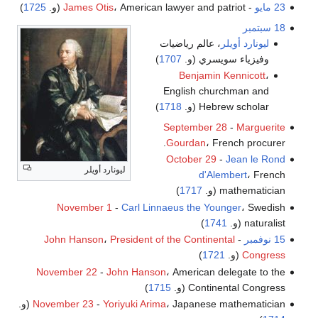
23 مايو
-
، American lawyer and patriot (و.
James Otis
1725
)
18 سبتمبر
ليونارد أويلر
، عالم رياضيات
وفيزياء سويسري (و.
1707
)
Benjamin Kennicott
،
English churchman and
Hebrew scholar (و.
1718
)
September 28
-
Marguerite
Gourdan
، French procurer.
October 29
-
Jean le Rond
ليونارد أويلر
d'Alembert
، French
mathematician (و.
1717
)
November 1
-
Carl Linnaeus the Younger
، Swedish
naturalist (و.
1741
)
15 نوفمبر
-
President of the Continental
،
John Hanson
Congress
(و.
1721
)
November 22
-
John Hanson
، American delegate to the
Continental Congress (و.
1715
)
، Japanese mathematician (و.
Yoriyuki Arima
-
November 23