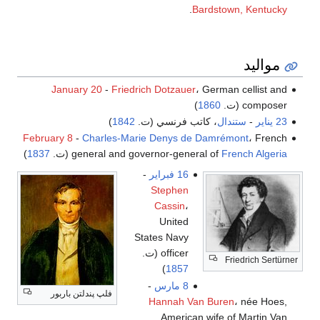
.
Bardstown, Kentucky
مواليد
January 20
-
Friedrich Dotzauer
، German cellist and
composer (ت.
1860
)
23 يناير
-
ستندال
، كاتب فرنسي (ت.
1842
)
February 8
-
Charles-Marie Denys de Damrémont
، French
French Algeria
general and governor-general of
(ت.
1837
)
16 فبراير
-
Stephen
Cassin
،
United
States Navy
officer (ت.
Friedrich Sertürner
)
1857
8 مارس
-
فلپ پندلتن باربور
Hannah Van Buren
، née Hoes,
American wife of Martin Van