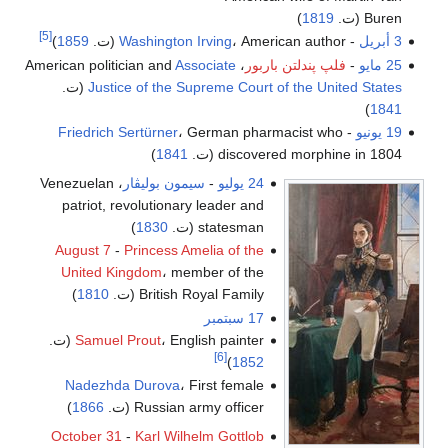
Buren (ت.
1819
)
[5]
3 أبريل
-
، American author (ت.
Washington Irving
1859
)
25 مايو
-
فلپ پندلتن باربور
، American politician and
Associate
Justice of the Supreme Court of the United States
(ت.
)
1841
19 يونيو
-
، German pharmacist who
Friedrich Sertürner
discovered morphine in 1804 (ت.
1841
)
24 يوليو
-
سيمون بوليڤار
، Venezuelan
patriot, revolutionary leader and
statesman (ت.
1830
)
August 7
-
Princess Amelia of the
United Kingdom
، member of the
British Royal Family (ت.
1810
)
17 سبتمبر
، English painter (ت.
Samuel Prout
[6]
)
1852
Nadezhda Durova
، First female
Russian army officer (ت.
1866
)
October 31
-
Karl Wilhelm Gottlob