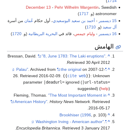
)
1714
December 13
-
Pehr Wilhelm Wargentin
، Swedish
astronomer (و.
1717
)
15 ديسمبر
-
أحمد بن سعيد البوسعيدي
، أول حكام
عُمان
من أسرة
آل سعيد
(و.
1710
)
16 ديسمبر
-
وليام جيمس
، قائد في
البحرية البريطانية
(و.
1720
)
الهامش
Bressan, David.
"8, June 1783: The Laki eruptions"
.
^
.
Retrieved
30 April
2012
. Archived from
the original
on 2007-12-
"Palau"
^
26
. Retrieved
2016-02-09
.
{{
cite web
}}
:
Unknown
parameter
|deadurl=
ignored (
|url-status=
suggested) (
help
)
Fleming, Thomas.
"The Most Important Moment in
^
American History"
.
History News Network
. Retrieved
.
2016-05-17
Brookhiser (1996
, p. 103)
^
.
"Washington Irving - American author"
^
.
Encyclopedia Britannica
. Retrieved
3 January
2017