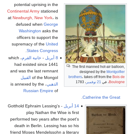
potential uprising in the
Continental Army
stationed
at
Newburgh, New York
، is
defused when
George
Washington
asks the
officers to support the
supremacy of the
United
.
States Congress
8 أبريل
-
خانية القرم
، which
had existed since 1441
The first manned hot-air balloon,
and was the last remnant
designed by the
Montgolfier
brothers
، takes off from the
Bois de
of the Mongol
القبيل
Boulogne
، في
21 نوفمبر
، 1783
الذهبي
، is annexed by the
Russian Empire
of
.
Catherine the Great
14 أبريل
- Gotthold Ephraim Lessing's
play Nathan the Wise is first
performed two years after the poet's
death in Berlin. Lessing has so his
friend Moses Mendelssohn a literary