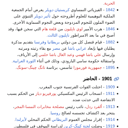
الحرية
.
1842
- الفيزيائي النمساوي
كريستيان دوپلر
يعرض أمام الجمعية
الملكية البوهيمية للعلوم أطروحته حول
تأثير دوپلر
التنبؤي على
الضوء الملون للنجوم المزدوجة وبعض النجوم السماوية الأخرى.
1846
- هرب الأمير
لوي ناپليون
من
قلعة هام
التي سجن فيها، وقد
أصبح في ما بعد الامبراطور
ناپليون الثالث
.
1882
- قيام قنصل كل من دولتي
بريطانيا
وفرنسا
بتقديم مذكرة
يطلبان فيها بإبعاد
عرابي باشا
عن
مصر
مع بقاء رتبته ومرتبه
وإرسال
علي باشا فهمي
وعبد العال باشا حلمي
إلى الأرياف،
واستقالة حكومة سامي البارودي، وذلك في أثناء
الثورة العرابية
.
1895
-
جمهورية فورموزا
تتأسس، برئاسة
تانگ چينگ-سونگ
.
1901 - الحاضر
1909
- احتلت القوات الفرنسية جنوب المغرب.
1911
- انسحاب الرئيس المكسيكي
پورفيريو دياز
من الحكم بسبب
الانتفاضة التي حدثت ضده.
1913
-
ألفرد ردل
، نائب رئيس
مصلحة مخابرات النمسا-المجر
،
ينتحر بعد اكتشاف تجسسه لصالح
روسيا
.
1914
- إقرار مجلس العموم
البريطاني
الحكم المحلي
لأيرلندا
.
1919
- وصلت
لجنة كينگ-كرين
لدراسة الموقف في فلسطين.