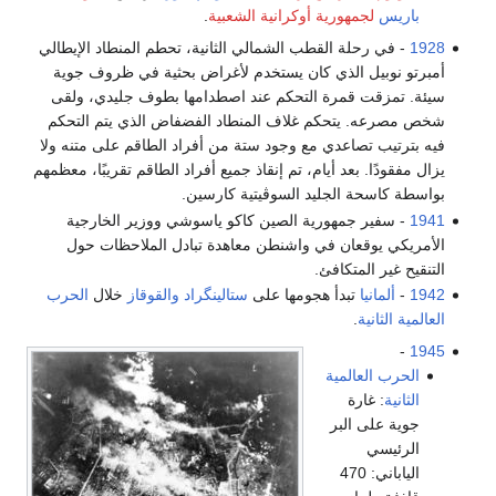
باريس
لجمهورية أوكرانية الشعبية
.
1928
- في رحلة القطب الشمالي الثانية، تحطم المنطاد الإيطالي
أمبرتو نوبيل الذي كان يستخدم لأغراض بحثية في ظروف جوية
سيئة. تمزقت قمرة التحكم عند اصطدامها بطوف جليدي، ولقى
شخص مصرعه. يتحكم غلاف المنطاد الفضفاض الذي يتم التحكم
فيه بترتيب تصاعدي مع وجود ستة من أفراد الطاقم على متنه ولا
يزال مفقودًا. بعد أيام، تم إنقاذ جميع أفراد الطاقم تقريبًا، معظمهم
بواسطة كاسحة الجليد السوڤيتية كارسين.
1941
- سفير جمهورية الصين كاكو ياسوشي ووزير الخارجية
الأمريكي يوقعان في واشنطن معاهدة تبادل الملاحظات حول
التنقيح غير المتكافئ.
1942
-
ألمانيا
تبدأ هجومها على
ستالينگراد
والقوقاز
خلال
الحرب
العالمية الثانية
.
-
1945
الحرب العالمية
الثانية
: غارة
جوية على البر
الرئيسي
الياباني: 470