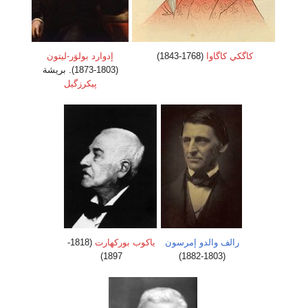
كاگكي كاگاوا
(1768-1843)
إدوارد بولوَر-ليتون
(1803-1873). بريشة
پيكرزگيل
رالف والدو إمرسون
ياكوب بوركهارت
(1818-
1897)
(1803-1882)