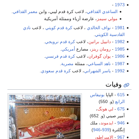
-
1973
الساعدي القذافي
، لاعب كرة قدم ليبي، وابن
معمر القذافي
.
مولي سيمز
، عارضة أزياء وممثلة أمريكية
1981
-
نواف الخالدي
، لاعب
كرة قدم
كويتي
، لاعب
نادي
القادسية الكويتي
.
1982
-
دانييل براتين
، لاعب
كرة قدم
نرويجي
.
1985
-
رومان رينز
، مصارع
أمريكي
.
1986
-
يوان گوفران
، لاعب
كرة قدم
فرنسي
.
1987
-
ناهد السباعي
، ممثلة
مصرية
.
1992
-
ياسر الشهراني
، لاعب
كرة قدم
سعودي
.
وفيات
615
- الپاپا
بونيفاس
الرابع
(و. 550)
675
-
لي هونگ
،
أمير صيني (و. 652)
946
-
ايدموند
، ملك
إنگلترة (
939
-
946
)
967
-
الامبراطور