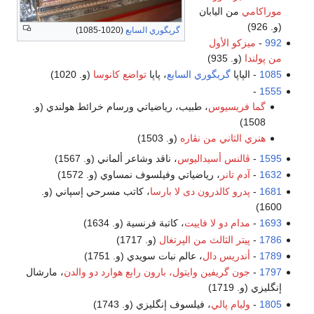
موراكامي
من اليابان
(و. 926)
گريگوري السابع
(1020-1085)
992
-
ميزكو الأول
من پولندا
(و. 935)
1085
- الپاپا
گريگوري السابع
، پاپا
تواضع كانوسا
(و. 1020)
-
1555
گما فريسيوس
، طبيب، رياضياتي ورسام خرائط هولندي (و.
1508)
هنري الثاني من نڤاره
(و. 1503)
1595
-
ڤالنس أسيداليوس
، ناقد وشاعر ألماني (و. 1567)
1632
-
آدم تانر
، رياضياتي وفيلسوف نمساوي (و. 1572)
1681
-
پدرو كالدرون دى لا بارسا
، كاتب مسرحي إسپاني (و.
1600)
1693
-
مدام دو لا فاييت
، كاتبة فرنسية (و. 1634)
1786
-
پيتر الثالث من الپرتغال
(و. 1717)
1789
-
أندريس دال
، عالم نبات سويدي (و. 1751)
1797
-
جون گريفين وايتول، بارون رابع هوارد دو والدن
، مارشال
إنگليزي (و. 1719)
1805
-
وليام پالي
، فيلسوف إنگليزي (و. 1743)