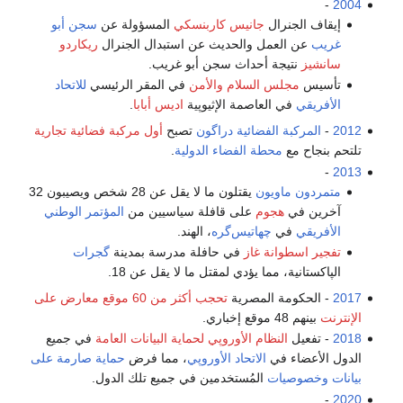
-
2004
إيقاف الجنرال
جانيس كاربنسكي
المسؤولة عن
سجن أبو
غريب
عن العمل والحديث عن استبدال الجنرال
ريكاردو
سانشيز
نتيجة أحداث سجن أبو غريب.
تأسيس
مجلس السلام والأمن
في المقر الرئيسي
للاتحاد
الأفريقي
في العاصمة الإثيوپية
اديس أبابا
.
2012
-
المركبة الفضائية دراگون
تصبح
أول مركبة فضائية تجارية
تلتحم بنجاح مع
محطة الفضاء الدولية
.
-
2013
متمردون ماويون
يقتلون ما لا يقل عن 28 شخص ويصيبون 32
آخرين في
هجوم
على قافلة سياسيين من
المؤتمر الوطني
الأفريقي
في
چهاتيس‌گره
، الهند.
تفجير
اسطوانة غاز
في حافلة مدرسة بمدينة
گجرات
الپاكستانية، مما يؤدي لمقتل ما لا يقل عن 18.
2017
- الحكومة المصرية
تحجب أكثر من 60 موقع معارض على
الإنترنت
بينهم 48 موقع إخباري.
2018
- تفعيل
النظام الأوروپي لحماية البيانات العامة
في جميع
الدول الأعضاء في
الاتحاد الأوروپي
، مما فرض
حماية صارمة على
بيانات وخصوصيات
المُستخدمين في جميع تلك الدول.
-
2020