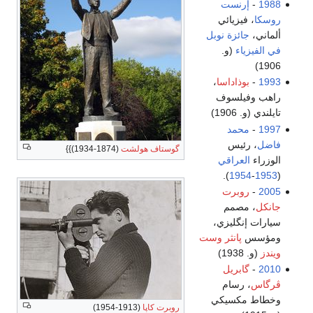
1988
-
إرنست
روسكا
، فيزيائي
ألماني،
جائزة نوبل
في الفيزياء
(و.
1906)
1993
-
بوذاداسا
،
راهب وفيلسوف
تايلندي (و. 1906)
1997
-
محمد
فاضل
، رئيس
گوستاف هولشت
(1874-1934)}}
الوزراء
العراقي
).
1954
-
1953
(
2005
-
روبرت
جانكل
، مصمم
سيارات إنگليزي،
ومؤسس
پانثر وست
ويندز
(و. 1938)
2010
-
گابريل
ڤرگاس
، رسام
وخطاط مكسيكي
روبرت كاپا
(1913-1954)