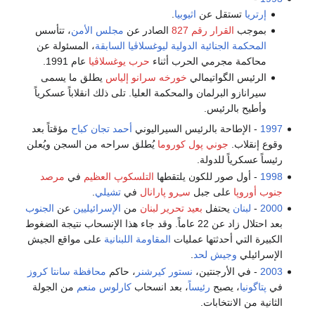
إرتريا
تستقل عن
اثيوبيا
.
بموجب
القرار رقم 827
الصادر عن
مجلس الأمن
، تتأسس
المحكمة الجنائية الدولية ليوغسلاڤيا السابقة
، المسئولة عن
محاكمة مجرمي الحرب أثناء
حرب يوغسلاڤيا
عام 1991.
الرئيس الگواتيمالي
خورخه سرانو إلياس
يطلق ما يسمى
سيرانازو البرلمان والمحكمة العليا. تلى ذلك انقلاباً عسكرياً
وأطيح بالرئيس.
1997
- الإطاحة بالرئيس السيراليوني
أحمد تجان كباح
مؤقتاً بعد
وقوع إنقلاب.
جوني پول كوروما
يُطلق سراحه من السجن ويُعلن
رئيساً عسكرياً للدولة.
1998
- أول صور للكون يلتقطها
التلسكوپ العظيم
في
مرصد
جنوب أوروپا
على جبل
سـِرو پارانال
في
تشيلي
.
2000
-
لبنان
يحتفل
بعيد تحرير لبنان
من
الإسرائيليين
عن
الجنوب
بعد احتلال زاد عن 22 عاماً. وقد جاء هذا الإنسحاب نتيجة الضغوط
الكبيرة التي أحدثتها عمليات
المقاومة اللبنانية
على مواقع الجيش
الإسرائيلي
وجيش لحد
.
2003
- في الأرجنتين،
نستور كيرشنر
، حاكم
محافظة سانتا كروز
في
پتاگونيا
، يصبح
رئيساً
، بعد انسحاب
كارلوس منعم
من الجولة
الثانية من الانتخابات.