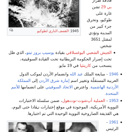
قاذفة طراز
بي 29
تشن
غارة على
طوكيو، وتحرق
جزء كبير من
1945:
القصف الناري لطوكيو
المدينة وتؤدي
لمقتل 3651
شخص.
الجيش الشعبي اليوغسلاڤي
بقيادة
يوسيپ بروز تيتو
، الذي ظل
تحت إصرار الحكومة البريطانية تحت القيادة السوڤيتية،
ينسحب من
كارينثيا
في 19 مايو.
1946
- مبايعة الملك
عبد الله
وانضمام الأردن لموكب الدول
العربية المستقلّة وتغيير اسم
إمارة شرق الأردن
إلى
المملكة
الأردنية الهاشمية
. واعترض
الاتحاد السوفيتي
على انضمامها
للأمم
المتحدة
.
1953
-
العملية أپ‌شوت-نوت‌هول
، ضمن سلسلة الاختبارات
النووية الأمريكية، الموجودة في موقع إختبارات نـِڤادا حتى اليوم،
هي القذيفة الصاروخية النووية الوحيدة التي تم اختبارها.
-
1961
الرئيس