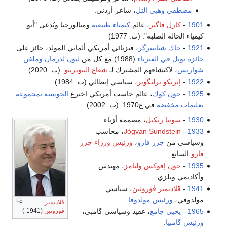
مصطفى وهبي التل
، شاعر أردني.
1901
-
كارل ڤاگنر
، عالم
كيمياء طبيعية
ومتالورجيا ويُدعى "أبو
كيمياء الحالة الصلبة". (ت. 1977)
1921
-
جاك شتاينبرگر
، فيزيائي أمريكي ألماني المولد، حائز على
جائزة نوبل في الفيزياء
(1988) مع كل من
ليون لدرمان
وملفن
شوارتس
، لاكتشافهم المشترك لـ
شعاع النيوترينو
. (ت. 2020)
1922
-
إنريكو برلنگوير
، سياسي إيطالي (ت. 1984)
1925
-
جون كوك
، عالم حاسب أمريكي اخترع
الحوسبة بمجموعة
تعليمات مخفضة
في ع1970. (ت. 2002)
1930
-
سونيا ريكيل
، مصممة أزياء.
1933
-
Jógvan Sundstein
، محاسب
وسياسي من
جزر فارو
،
ورئيس وزراء جزر
فارو
السابع
1935
-
جون إفوكس وليامز
، مهندس
وأكاديمي ويلزي.
1941
-
ڤلاديمير ڤورونين
، سياسي
مولدوڤي،
ورئيس مولدوڤا
.
ڤلاديمير
ڤورونين
(1941-)
1965
-
يحيى جامع
، عقيد وسياسي گامبي،
ورئيس گامبيا
.