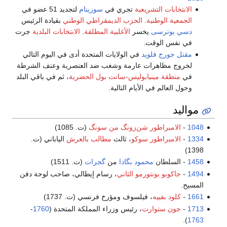
الانتخابات التشريعية
تجري في
سورينام
لتجديد 51 عضو في
الجمعية الوطنية
.
الحزب الديمقراطي الوطني
بقيادة الرئيس
دسي بوترسى
يخسر
الأغلبية المطلقة
.
الانتخابات البلدية
جرت
في نفس الوقت.
مقتل جورج فلويد
في الولايات المتحدة أدى في اليوم التالي
لخروج مظاهرات عارمة وشغب ضد العنصرية وعنف الشرطة
في
منطقة مينيابوليس-سانت بول الحضرية
، ثم في باقي البلد
وحول العالم في الأيام التالية.
مواليد
1048
-
الامبراطور شن‌زونگ من سونگ
(ت. 1085)
1334
-
الامبراطور سوكو
، ثالث
مطالب بالعرش
الياباني (ت.
1398)
1458
- السلطان
محمود بگادا
من
گجرات
(ت. 1511)
1494
-
جاكوبو بونتورمو الثاني
، رسام إيطالي، صاحب لوحة دفن
المسيح.
1661
-
كلود بفييه
، فيلسوف ومؤرخ فرنسي (ت. 1737)
1713
-
جون ستوارت
، رئيس وزراء المملكة المتحدة (
1760
-
).
1763