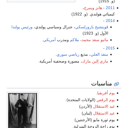
(و. 1915)
2011
-
هانز وينبرج
،
كيميائي هولندي. (و. 1922)
-
2014
ڤويتشيخ ياروزلسكي
، جنرال وسياسي پولندي،
ورئيس پولندا
الأول (و. 1923)
ماثيو سعد محمد
،
ملاكم
ومدرب
أمريكي
.
-
2015
منقذ العلي
، مذيع
رياضي
سوري
.
ماري إلين مارك
، مصورة وصحفية أمريكية.
مناسبات
يوم أفريقيا
.
يوم الرقص
(الولايات المتحدة)
عيد الاستقلال
(الأردن)
عيد الاستقلال
(لبنان)
يوم ثورة مايو (الأرجنتين)
يوم راحة الزوجة المنزلية.