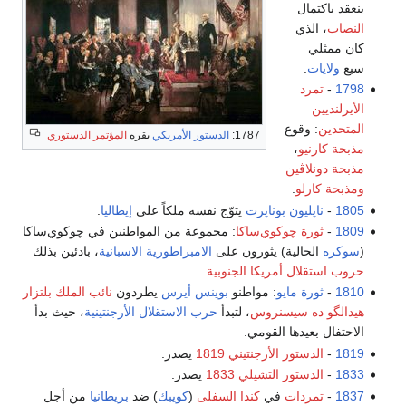
ينعقد باكتمال
النصاب
، الذي
كان ممثلي
سبع
ولايات
.
1798
-
تمرد
الأيرلنديين
المتحدين
: وقوع
1787:
الدستور الأمريكي
يقره
المؤتمر الدستوري
مذبحة كارنيو
،
مذبحة دونلاڤين
ومذبحة كارلو
.
1805
-
ناپليون بوناپرت
يتوّج نفسه ملكاً على
إيطاليا
.
1809
-
ثورة چوكوي‌ساكا
: مجموعة من المواطنين في چوكوي‌ساكا
(
سوكره
الحالية) يثورون على
الامبراطورية الاسبانية
، بادئين بذلك
حروب استقلال أمريكا الجنوبية
.
1810
-
ثورة مايو
: مواطنو
بوينس أيرس
يطردون
نائب الملك
بلتزار
هيدالگو ده سيسنروس
، لتبدأ
حرب الاستقلال الأرجنتينية
، حيث بدأ
الاحتفال بعيدها القومي.
1819
-
الدستور الأرجنتيني 1819
يصدر.
1833
-
الدستور التشيلي 1833
يصدر.
1837
-
تمردات
في
كندا السفلى
(
كويبك
) ضد
بريطانيا
من أجل