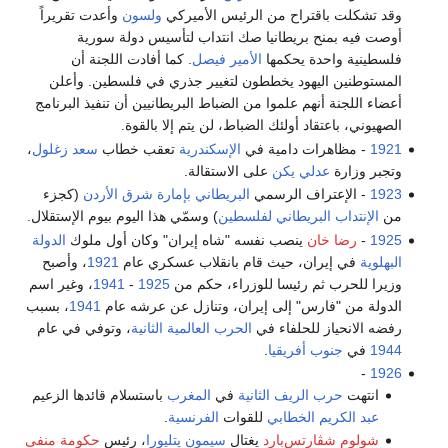
وقد تشكلت باقتراح من الرئيس الأميركي
ولسون
وأعدت تقريراً
أوصت فيه بمنح بريطانيا صك انتداب لتأسيس دولة سورية
فلسطينية واحدة يحكمها
الأمير فيصل
. كما أفادت اللجنة أن
المستوطنين اليهود يخططون لتغيير جذري في فلسطين. وأعلن
أعضاء اللجنة أنهم علموا من الضباط البريطانيين أن تنفيذ البرنامج
الصهيوني، باعتقاد أولئك الضباط، لن يتم إلا بالقوة.
1921
- مظاهرات دامية في
الإسكندرية
تعقب خطاب
سعد زغلول
،
وتجبر وزارة
عدلي يكن
على الاستقالة.
1923
- الإعتراف الرسمي
البريطاني
بإمارة شرق الأردن
(كجزء
من
الإنتداب البريطاني لفلسطين
) وسمّي هذا اليوم بيوم الإستقلال.
1925
-
رضا خان
ينصب نفسه "شاه إيران" وكان أول ملوك
الدولة
البهلوية
في إيران، حيث قام بانقلاب عسكري عام
1921
، وأصبح
وزيرا للحرب ثم رئيسا للوزراء، حكم من
1925
-
1941
، وغير اسم
الدولة من "فارس" إلى إيران، وتنازل عن عرشه عام
1941
، بسبب
رفضه الانحياز للحلفاء في
الحرب العالمية الثانية
، وتوفي في عام
1944
في
جنوب أفريقيا
.
-
1926
انتهت
حرب الريف الثانية
في
المغرب
باستسلام قائدها الزعيم
عبد الكريم الخطابي
للقوات
الفرنسية
.
شولوم شڤارتس‌بارد
يغتال
سيمون پتليورا
، رئيس
حكومة منفى