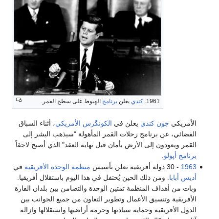
1961:
كندي
يعلن
برنامج
الهبوط على سطح القمر.
الأمريكي
جون كندي
يعلن في
الكونگرس الأمريكي
، أثناء السباق
الفضائي، عن برنامج رحلات القمر المأهولة "سيذهب البشر إلى
القمر ويعودون إلى الأرض بأمان قبل نهاية العقد" الذي أصبح لاحقاً
برنامج أپولو
.
1963
- 30 دولة أفريقية تعلن تأسيس
منظمة الوحدة الأفريقية
في
أديس أبابا
. ومن ذلك الحين يُحتفل في هذا اليوم باستقلال أفريقيا.
وبات من أهداف المنظمة تمتين الوحدة والتضامن بين بلدان القارة
الأفريقية وتنسيق الأعمال وتطوير التعاون من جميع الجوانب بين
الدول الأفريقية وحماية سيادتها وحرمة أراضيها واستقلالها وازالة