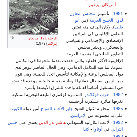
أمريكان إيرلاينز
.
1981
- تأسيس
مجلس التعاون
لدول الخليج العربية
(في
أبو
ظبي
). وكان الهدف منه تمتين
التعاون الإقليمي في الميادين
الرحلة 191 أمريكان
الإقتصادي والإجتماعي والسياسي
إيرلاينز
(1979)
والعسكري. ويعتبر مجلس
التعاون الخليجي المنظمة العربية
الإقليمية الأكثر فاعلية والتي حققت تقدما ملحوظا في التكامل
عموما، بما فيه التكامل الدفاعي. وفي الحال الحاضر تتوفر لدى
دول المجلس الرغبة والإمكانية لتأسس اتحاد للعملة. وهي تنوي
بمر الزمن استبدال عملاتها الوطنية بعملة خليجية موحدة قد تغدو
في المستقبل أساساً لعملة واحدة للشرق الأوسط بأسره.
1982
-
حرب فوكلاندز
: المدمرة كوڤنتري التابعة للبحرية الملكية
تغرقها طائرة عسكرية أرجنتينية.
1985
- محاولة اغتيال الشيخ
جابر الأحمد الصباح
أمير دولة
الكويت
على يد مجموعة من
الإيرانيين
.
1992
- لاعب الكاراتيه السوداني
هاشم بدر الدين
يعتدي على
حسن
الترابي
في
أوتاوا
-
كندا
.
-
1993