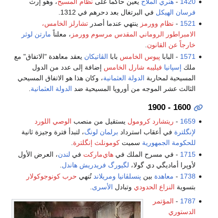
1420
-
هنري الملاح
يعين حاكماً على
نظام المسيح
، وهو إرث
فرسان الهيكل
في البرتغال بعد دحرهم في 1312.
1521
-
نظام وورمز
ينتهي عندما أصدر
تشارلز الخامس،
الامبراطور الروماني المقدس
مرسوم وورمز
، معلناً
مارتن لوثر
خارجاً عن القانون
.
1571
- البابا
پيوس الخامس
بابا
الڤاتيكان
يعقد معاهدة "الاتفاق" مع
ملك
إسپانيا
فيليبه شارل الخامس
إضافة إلى عدد من الدول
المسيحية لمحاربة
الدولة العثمانية
، وكان هذا هو الاتفاق المسيحي
الثالث عشر الموجه من أوروپا المسيحية ضد
الدولة العثمانية
.
1600 - 1900
1659
-
ريتشارد كرومول
يستقيل من منصب
الوصي اللورد
لإنگلترة
في أعقاب استرداد
برلمان لونگ
، لتبدأ فترة وجيزة ثانية
للحكومة
الجمهورية
سميت
كومونلث إنگلترة
.
1715
- في مسرح الملك في
هاي‌ماركت
في
لندن
، العرض الأول
لأوپرا أماديگي دي گولا،
لگيورگ فريدريش هاندل
.
1738
-
معاهدة
بين
پنسلڤانيا
ومريلاند
تُنهي
حرب كونوجوكولار
بتسوية
النزاع الحدودي
وتبادل
الأسرى
.
1787
-
المؤتمر
الدستوري