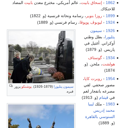
1862
-
إسحاق بابيت
، عالم أمريكي، مخترع معدن
بابيت
المضاد
للاحتكاك.
1899
-
روزا بنوير
، رسامة ونحاتة فرنسية (و. 1822)
1924
-
ليوبوڤ پوپوڤا
، رسام فرنسي (و. 1889)
1926
-
سيمون
پتليورا
، بطل وطني
أوكراني. أغتيل في
پاريس. (و. 1879)
1934
-
گوستاف
هولشت
، ملحن. (و.
1874)
1954
-
روبرت كاپا
،
مصور صحفي. لقي
سيمون پتليورا
(1879-1926).
يوشنكو
يزور
مصرعه بانفجار لغم
قبره.
في
ڤيتنام
(و. 1913)
1983
- ملك
ليبيا
محمد إدريس
السنوسي
بالقاهرة
(و. 1889)