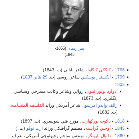
پيتر زيمان
(1865-
1943)
1768
-
كاگكي كاگاوا
، شاعر ياباني (ت. 1843)
1799
-
ألكسندر بوشكين
شاعر روسي (ت.
29 يناير
1837
)
-
1803
إدوارد بولوَر-ليتون
، روائي وشاعر وكاتب مسرحي وسياسي
إنگليزي. (ت. 1873)
رالف والدو إمرسون
شاعر أمريكي ورائد
الفلسفة المتسامية
.
(ت. 1882)
1818
-
ياكوب بوركهارت
، مؤرخ فني سويسري. (ت. 1897)
1845
-
أوجين گراسيه
، مصمم گرافيكي ورائد
آرت نوڤو
(ت. )
1860
-
دانيال بارينگر
، مهندس مناجم وجيولوجي أمريكي، تعرف