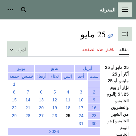
المعرفة
القائمة الرئيسية
بحث
أدوات
25 مايو
تبديل عرض جدول المحتويات
مقالة
ناقش هذه الصفحة
أدوات
25 مايو
أو
25
أبريل
مايو
يونيو
أيَّار
أو
25
سبت
أحد
إثنين
ثلاثاء
أربعاء
خميس
جمعة
مايس
أو
25
1
نوَّار
أو
يوم
8
7
6
5
4
3
2
25 \ 5 (اليوم
15
14
13
12
11
10
9
الخامس
والعشرون
22
21
20
19
18
17
16
من الشهر
29
28
27
26
25
24
23
الخامس)
هو
31
30
اليوم
2026
الخامس