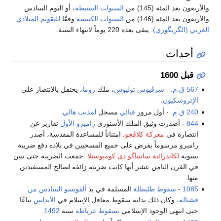
والأربعون بعد المئة (145) من
السنوات البسيطة
، أو اليوم السادس
والأربعون بعد المئة (146) من
السنوات الكبيسة
وفقًا
للتقويم الميلادي
الغربي (الگريگوري)
. يبقى بعده 220 يوماً لانتهاء السنة.
أحداث
قبل 1600
567 ق.م.
-
سرڤيوس توليوس
، ملك
روما
، يحتفل بالانتصار على
الإتروسكيون
.
240 ق.م.
- أول مرور
قبائي
مسجل
لمذنب هالي
.
844
- أصدرت وثيق الملك الأستوري
راميرو الأول
تقارير عن
انتصاره في
معركة كلاڤجو
. امتناناً للمساعدة المقدسة، أصدر
راميرو مرسوماً يفرض على جميع المسحيين في بلاده دفع ضريبة
سنوية
لكاتدرائية سانتياگو دى كومپوستلا
. جمعت الضريبة حتى تبين
في القرن الثامن عشر أنها كانت ضريبة زائفة لصالح المستفيدين
منها.
1085
-
سقوط طليطلة
المسلمة في يد
ألفونسو السادس من
قشتالة
، وكان ذلك بداية سقوط معاقل الإسلام في
الأندلس
تباعًا
حتى انتهى الوجود الإسلامي
بسقوط غرناطة
سنة
1492
.