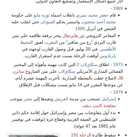
آثار جميع اشكال الإستعمار وتشجيع التعاون الدولي.
-
1969
قام
جعفر محمد نميري
بانقلاب اسماه
ثورة مايو
على حكومة
محمد أحمد محجوب
واستمر يحكم
السودان
حتي انقلب عليه
الجيش في أبريل
1985
المغامر النرويجي
ثور هايردهال
يبحر برفقة طاقمه على متن
قارب البردي "رع من صافي" من
المغرب
لعبور
المحيط
الأطلسي
. في 20 يوليو، قبل وصول القارب لوجهته في
باربادوس
أوقفت الرحلة بسبب عدم استقرار القارب.
1973
- اطلاق
سكاي‌لاب 2
التي كانت مهمة مأهولة إلى المختبر
الفضائي المداري الأمريكي
سكاي‌لاب
على متن الصاروخ
ساترن
IB
، لاصلاح عطب بالمحطة المدارية. تأخرت المهمة عشرة أيام،
عن موعدها المقرر في 14 مايو بسبب مشكلات قبل الإطلاق.
-
1979
إسرائيل
تنسحب من مدينة
العريش
وتعيدها إلى
مصر
بموجب
معاهدة كامپ ديڤيد
.
بدء أول مفاوضات بين مصر وإسرائيل حول إقامة حكم ذاتي
فلسطيني في الضفة الغربية وقطاع غزة (توقفت في نوفمبر
عام 1981 بعد 47 جولة).
سقوط طائرة
الرحلة 191