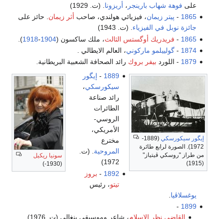
على
فوهة شهاب بارينجر
،
أريزونا
. (ت. 1929)
1865
-
پيتر زيمان
، فيزيائي هولندي، صاحب
أثر زيمان
. حائز على
جائزة نوبل في الفيزياء
. (ت. 1943)
1865
-
فريدريك أوگستس الثالث
، ملك ساكسون (
1904
-
1918
).
1874
-
گولييلمو ماركوني
، العالم الايطالي .
1879
- اللورد
بيفر بروك
رائد الصحافة الشعبية البريطانية.
1889
-
إيگور
سيكورسكي
،
رائد صناعة
الطائرات
الروسي-
الأمريكي،
إيگور سيكورسكي
(1889-
مخترع
1972). الصورة لرابع طائرة
المروحية
. (ت.
من طراز "روسكي ڤيتياز"
سونيا ريكيل
1972)
(1915)
(1930-)
1892
-
بروز
تيتو
، رئيس
يوغسلاڤيا
.
-
1899
القاضي نظر الإسلام
، شاعر وموسيقي بنغالي (ت. 1976)