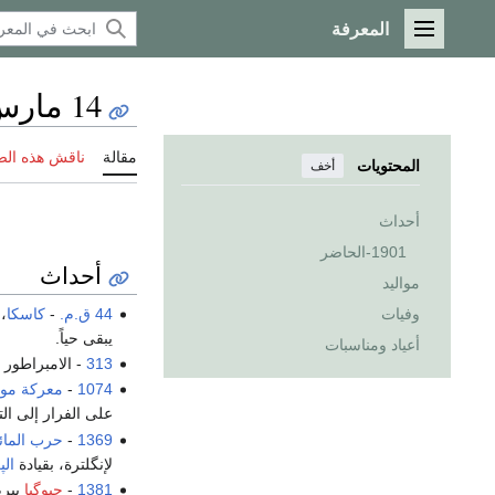
المعرفة
القائمة الرئيسية
14 مارس
مقالة
ناقش هذه ال
المحتويات
أخف
أحداث
1901-الحاضر
أحداث
مواليد
44 ق.م.
-
كاسكا
،
وفيات
يبقى حياً.
أعياد ومناسبات
313
- الامبراطور
1074
-
معركة موگ
على الفرار إلى الت
1369
-
حرب المائ
لإنگلترة، بقيادة
الپ
1381
-
چيوگيا
يبرم