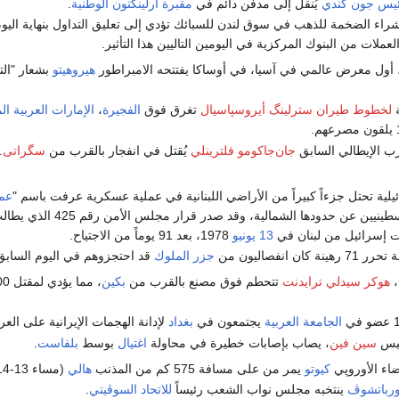
ئيس
جون كندي
يُنقل إلى مدفن دائم في
مقبرة أرلينگتون الوطنية
.
شراء الضخمة للذهب في سوق لندن للسبائك تؤدي إلى تعليق التداول بنهاية الي
لات من البنوك المركزية في اليومين التاليين هذا التأثير.
 أول معرض عالمي في آسيا، في أوساكا يفتتحه الامبراطور
هيروهيتو
بشعار "التق
ة
لخطوط طيران سترلينگ أيروسپاسيال
تغرق فوق
الفجيرة
،
الإمارات العربية ال
رب الإيطالي السابق
جان‌جاكومو فلترينلي
يُقتل في انفجار بالقرب من
سگراتى
.
يلية تحتل جزءاً كبيراً من الأراضي اللبنانية في عملية عسكرية عرفت باسم "
عمل
الفدائيين الفلسطينيين عن حدودها 
ت إسرائيل من لبنان في
13 يونيو
1978، بعد 91 يوماً من الاجتياح.
نة كان انفصاليون من
جزر الملوك
قد احتجزوهم في اليوم السابق
،
هوكر سيدلي ترايدنت
تتحطم فوق مصنع بالقرب من
بكين
، مما يؤدي لمقتل 200 شخص.
الجامعة العربية
يجتمعون في
بغداد
لإدانة الهجمات الإيرانية على العر
ئيس
سين فين
، يصاب بإصابات خطيرة في محاولة
اغتيال
بوسط
بلفاست
.
ضاء الأوروپي
كيوتو
يمر من على مسافة 575 كم من المذنب
هالي
(مساء 13-14 مارس).
ورباتشوڤ
ينتخبه مجلس نواب الشعب رئيساً
للاتحاد السوڤيتي
.