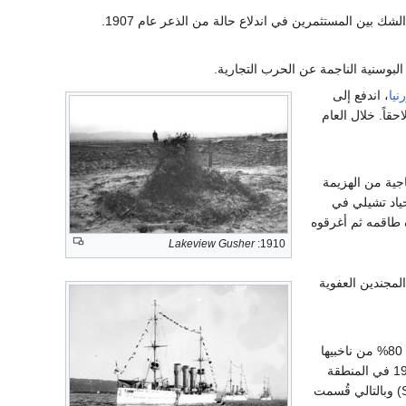
لبوسنية الناجمة عن الحرب التجارية.
نيا
، اندفع إلى
فورنيا ببئر ليك‌ڤيو 1 الذي سينفجر لاحقاً. خلال العام
ناجية من الهزيمة
حياد تشيلي في
 طاقمه ثم أغرقوه
Lakeview Gusher
1910:
مجندين العفوية
) يصوت 80% من ناخبيها
. كان سكان المنطقة الأولى قد صوتوا في 10 فبراير 1920 في المنطقة
هي شمال (وتُعرف أيضاً Sønderjylland) وبالتالي قُسمت