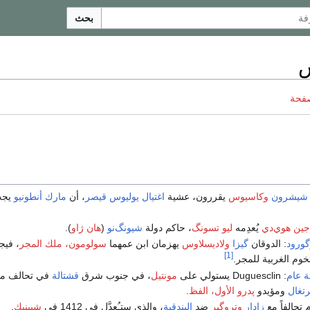
بحث
صفحة
شيشرون
وكاسيوس
يقررون، عشية
اغتيال يوليوس قيصر
، أن
مارك أنطونيو
يجب
جين هوي‌دي
يُعدِمه
ليو تسونگ
، حاكم دولة
شيونگ‌نو
(
هان ژاو
).
ورود
: الدوقان
گيزا
ولاديسلاوس
يهزمان ابن عمهما
سولومون، ملك المجر
، فيج
[1]
خوم الغربية للمجر.
ة عام
: Duguesclin يستولي على
مونتيل
، في جنوب شرق
قشتالة
في تحالف مو
رتغال
ومؤيدو
پدرو الأول، الفظ
.
 تحالفاً مع
زادار
وتروگير
ضد
البندقية
، والذي ستـُعدَّل في 1412 في
شيبنيك
.