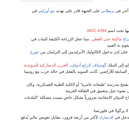
آخر ثغر
بريطاني
على الجبهة قادر على تهديد
نيو أورلينز
في
ويبها تحت اسم
NGC 4394
.
راع
ماكينة جني القطن
. مما جعل الزراعة الكثيفة للنبات في
وم به العبيد.
لى إذن بدخول الكاثوليك الأيرلنديين إلى البرلمان من
جورج
لم إلى الملك
گوستاڤ الرابع أدولف
،
الحرب الدنماركية السويدية
ئر السابقة للأراضي. كانت السويد بالفعل في حالة حرب مع روسيا
فتتح مدرسة "طبخانه عامرة" أو الكلية الطبية العسكرية، وكان
ى نشوء جيل متعمق في الثقافة الغربية.
 الدوائر الانتخابية ضرورياً بشكل خاص بسبب مشكلة "البلديات
ا پرگولا في فلورنسا.
للدخل في
الدنمارك
لأكثر من أربعة قرون، مقابل تعويض مالي يُدفع