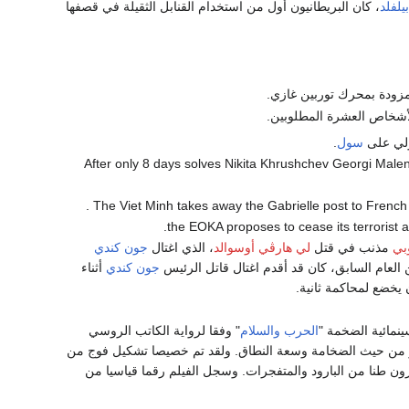
يلفلد
، كان البريطانيون أول من استخدام القنابل الثقيلة في قصفها
لأشخاص العشرة المطلوبين.
لي على
سول
.
- After only 8 days solves Nikita Khrushchev Georgi Mal
بي
مذنب في قتل
لي هارڤي أوسوالد
، الذي اغتال
جون كندي
العام السابق، كان قد أقدم اغتال قاتل الرئيس
جون كندي
أثناء
نمائية الضخمة "
الحرب والسلام
" وفقا لرواية الكاتب الروسي
 من حيث الضخامة وسعة النطاق. ولقد تم خصيصا تشكيل فوج من
ون طنا من البارود والمتفجرات. وسجل الفيلم رقما قياسيا من