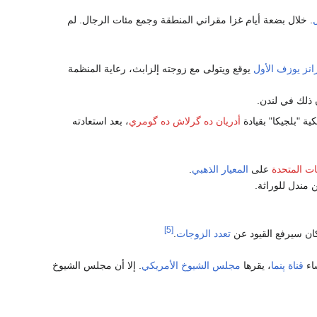
ل
. خلال بضعة أيام غزا مقراني المنطقة وجمع مئات الرجال. لم
انز يوزف الأول
يوقع ويتولى مع زوجته إلزابث، رعاية المنظمة
 ذلك في لندن.
أدريان ده گرلاش ده گومري
، بعد استعادته
ات المتحدة
على
المعيار الذهبي
.
 مندل للوراثة.
[5]
ان سيرفع القيود عن
تعدد الزوجات
.
اء
قناة پنما
، يقرها
مجلس الشيوخ الأمريكي
. إلا أن مجلس الشيوخ