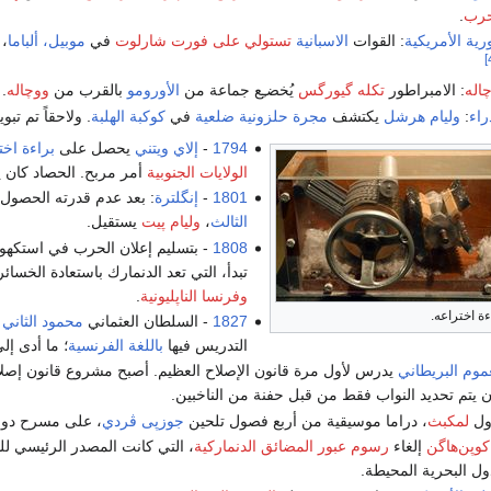
حرب
.
رية الأمريكية
: القوات
الاسبانية
تستولي على
فورت شارلوت
في
موبيل، ألباما
، 
اله
: الامبراطور
تكله گيورگس
يُخضـِع جماعة من
الأورومو
بالقرب من
ووچاله
.
راء
:
وليام هرشل
يكتشف
مجرة حلزونية ضلعية
في
كوكبة
الهلبة
. ولاحقاً تم تب
1794
-
إلاي ويتني
يحصل على
براءة اخت
الولايات الجنوبية
أمر مربح. الحصاد كان يق
1801
-
إنگلترة
: بعد عدم قدرته الحصول ع
الثالث
،
وليام پيت
يستقيل.
1808
- بتسليم إعلان الحرب في استكهو
تبدأ، التي تعد الدنمارك باستعادة الخسا
وفرنسا الناپليونية
.
ة اختراعه.
1827
- السلطان العثماني
محمود الثاني
ي
التدريس فيها
باللغة الفرنسية
؛ ما أدى إل
وم البريطاني
يدرس لأول مرة قانون الإصلاح العظيم. أصبح مشروع قانون إصلاح
 يتم تحديد النواب فقط من قبل حفنة من الناخبين.
ول
لمكبث
، دراما موسيقية من أربع فصول تلحين
جوزپى ڤردي
، على مسرح دو ل
كوپن‌هاگن
إلغاء
رسوم عبور المضائق الدنماركية
، التي كانت المصدر الرئيسي 
ل البحرية المحيطة.