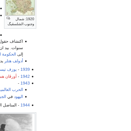
1920: شمال
وجنوب الشلسڤيگ
اكتشاف حقول
سنوات. بيد ا
إلى
الحكومة ا
أدولف هتلر
يد
1939
-
يوزف تيس
1942
-
أورڤان ه
-
1943
الحرب العالمية 
اليهود
في
الجز
1944
- المناضل ا