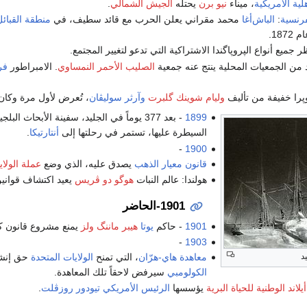
لية الأمريكية
، ميناء
نيو برن
يحتله
الجيش الشمالي
.
فرنسية
:
الباش‌أغا
محمد مقراني يعلن الحرب مع قائد سطيف، في
منطقة القبائ
187.
ر جميع أنواع الپروپاگندا الاشتراكية التي تدعو لتغيير المجتمع.
 من الجمعيات المحلية ينتج عنه جمعية
الصليب الأحمر النمساوي
. الامبراطور
فر
پرا خفيفة من تأليف
وليام شوينك گلبرت
وآرثر سوليڤان
، تُعرض لأول مرة وكان
1899
- بعد 377 يوماً في الجليد، سفينة الأبحاث البلجيكية "بلجيكا" بقيادة
السيطرة عليها، تستمر في رحلتها إلى
أنتارتيكا
.
-
1900
قانون معيار الذهب
يصدق عليه، الذي وضع
عملة الولاي
هولندا: عالم النبات
هوگو دو ڤريس
يعيد اكتشاف قوانين
1901-الحاضر
1901
- حاكم
يوتا
هيبر ماننگ ولز
يمنع مشروع قانون ك
-
1903
معاهدة هاي-هرّان
، التي تمنح
الولايات المتحدة
حق إنش
د
الكولومبي
سيرفض لاحقاً تلك المعاهدة.
لاند الوطنية للحياة البرية
يؤسسها
الرئيس الأمريكي
تيودور روزڤلت
.