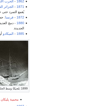
1862
-
الحرب الأه
1871
-
الجزائر ال
يُقمع التمرد حتى عام 2
1872
-
فرنسا
: حظ
1880
- دمج العديد
الجديدة.
1885
-
الميكادو
أو
1899:
بلجيكا
وسط الجلي
محمية پليكان أي