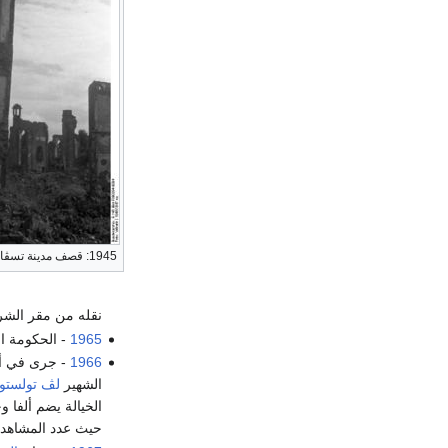
1945: قصف مدينة تسڤايبروكن
نقله من مقر الشرطة إلى س
1965
- الحكومة ال
1966
- جرى في أك
الشهير
لڤ تولستو
الخيالة يضم ألفا
حيث عدد المشاهدي