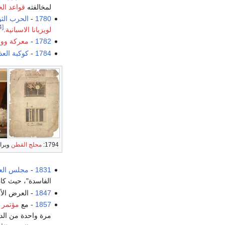
لمخالفته
قواعد ال
1780
-
الحرب الثو
[4]
لويزيانا الاسبانية
.
1782
-
معركة ووچ
1784
-
كوكبة العذ
1794:
محلج القطن
وبراء
1831
-
مجلس العم
الفاسدة"، حيث كان
1847
- العرض الأ
1857
- مع
مؤتمر 
مرة واحدة من الدو