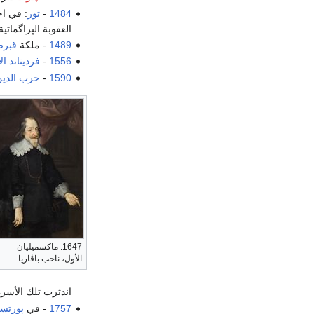
1484
-
تور
العقوبة الپراگمات
1489
- ملكة
قبر
1556
-
فرديناند ال
1590
-
حرب الدين 
1647: ماكسميليان
الأول، ناخب باڤاريا
اندثرت تلك الأسرة
1757
- في
پورتس