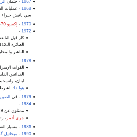
1967
- جثمان
الر
1968
- عمليات ال
سي ناقش خبراء العم
1970
-
إكسپو 70
،
-
1972
كاراڤيل التابع
الطائرة الـ112 يلقون مصرعهم.
الناشر والمحا
-
1978
القوات الإسرائ
لبنان، وانسحب
هولندا
: الشرطة تحرر 71 رهي
1979
- في
الصين
-
1984
ممثلون عن 19 عضو في
جري أدمز
، ر
1986
- مسبار الف
1990
-
ميخائيل گ