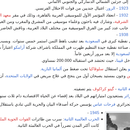
إلى جزئين الشمالي الدنماركي والجنوبي الألماني.
1923
-
الرور
: اغتيال جنديين من قوات الاحتلال الفرنسي.
1932
- انعقاد المؤتمر الأول للموسيقى العربية بالقاهرة، وذلك في مقر
معهد ا
الشرقية
، وشارك فيه باحثون وعلماء موسيقى من المشرق والمغرب ومن العر
جانب عدد كبير من الفرق الموسيقية من مختلف البلاد العربية، وناقش الحاضرو
-
1938
 نفطية كبرى في
السعودية
بعد تنقيب باهظ الثمن استمر خمس سنوات. وبسبب 
ن صناعة نفطية جيدة التنظيم ظهرت في المملكة باشراف شركة
أرامكو
اعتباراً
لسعودية
إلا بعد مرور أربعين عاماً.
خل
ڤيينا
، حيث تحتشد في استقباله 200.000 نمساوي.
و
يعلن استقلال
سلوڤاكيا
تحت ضغط من
ألمانيا النازية
.
س
وجون بمستيد يصبحان أول من ينجح في علاج مريض في
الولايات المتحدة
، آن
الثانية
-
گيتو كراكوڤ
يتم تصفيته.
ائر
يستعيدون امتيازاتهم في البلاد بعد إقصاء عن الحياة الاقتصادية دام ثلاث سنو
لجزائري
فرحات عباس
يؤسس حركة أصدقاء البيان والحرية التي تنادي باستقلال 
-
1945
الحرب العالمية الثانية
: سرب من طائرات
القوات الجوية الملك
كانت أكثر المدن تضرراً في الحرب العالمثة الثانية.