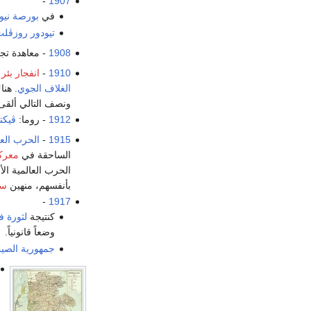
-
1907
في
بورصة نيو
تيودور روزڤل
1908
- معاهدة تجا
1910
-
انفجار بئر 
الغلاف الجوي
ونصف التالي ألقى بئر ليك‌ڤيو 1.400.000 م³ من 
1912
- روما:
ڤيكت
1915
-
الحرب العا
الساحقة في
معركة
الحرب العالمية الأ
بأنفسهم، منهين
سر
-
1917
كنتيجة
لثورة ف
وضعاً قانونياً.
جمهورية الصي