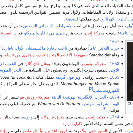
: في اجتماع الولايات العام الذي عُقد في 15 يناير، يُطرح
ية، واستقلال ولايات المقاطعات. ولأول مرة، تتضمن القوانين الرسمية للدول م
ص
،
كاثرين كورنارو
، تبيع مملكتها
للبندقية
.
أول
يصبح أول من يحصل على لقب
الامبراطور الروماني المقدس
بدون أن يتوّجه 
الثامنة
: نشوب
معركة إڤري
حيث هزم
هنري من ناڤار
والهيوگنو
قوات
العصبة ا
-
1647
حرب الثلاثين عاماً
: بمبادرة من
ناخب باڤاريا
ماكسميليان الأول
،
باڤاريا
،
ك
وفاة Stadtholder
جمهورية الأقاليم المتحدة
فردريك هنري من ناساو
، و
1653
-
معركة ليڤورنو
، الهولنديون بقيادة
يوهان ڤان گالن
في
الحرب الإن
الأولى
يقمعون سرب إنگليزي، ويحصلون على السيادة في
البحر المتو
1663
- حسب روايته،
أوتو فون گريكه
يكمل كتابه
Nova (ut vocantur)
Magdeburgica de Vacuo Spatio
، الذي يفصّل تجاربه على الفراغ وا
[2]
الكهروستاتيكي
.
1674
-
الحرب الإنگليزية الهولندية الثالثة
:
معركة روناس ڤو
تسفر عن أ
الهند الشرقية الهولندية
Wapen van Rotterdam
[3]
هولندي.
1744
-
مؤتمر إمدن
يقضي بضم
شرق فريزلاند
إلى
پروسيا
بعد اندثار
أس
 في نفس السنة بوفاة الأمير
كارل إدزارد
.
موث
، الأميرال
السير جون بينگ
يعدمه
فريق اعدام رمياً بالرصاص
على متن
إتش