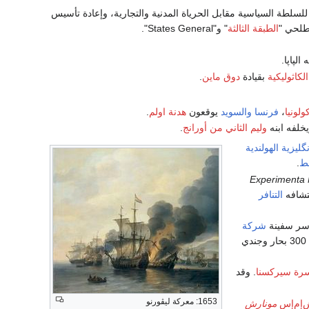
 برنامج سياسي كامل يخصص للسلطة السياسية مقابل الحرياة المدنية والتجارية، وإعادة تأسيس
صطلحي "
الطبقة الثالثة
" و"States General".
الپاپا.
لكاثوليكية
بقيادة
دوق ماين
.
ولونيا
،
فرنسا
والسويد
يوقعون
هدنة اولم
.
يخلفه ابنه
وليم الثاني من أورانج
.
گليزية الهولندية
سط
.
Experimenta 
كتشافه
التنافر
سر سفينة
شركة
مع حصيلة قتلى بلغت 300 بحار وجندي
رة سيركسنا
. وقد
1653: معركة ليڤورنو
‌إم‌إس
مونارش