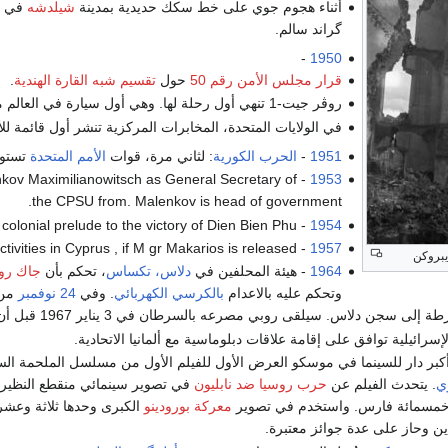
أثناء هجوم جوي على خط سكك حديدية بمدينة
شيلدشه
في
ب
گراند سالم.
-
1950
قرار مجلس الأمن رقم 50
حول
تقسيم شبه القارة الهندية
.
روڤر جيت-1 تنهي أول رحلة لها. وهي أول سيارة في العالم مزودة بمحرك توربين غازي.
في الولايات المتحدة، المخابرات المركزية تنشر أول قائمة ل
1951
-
الحرب الكورية
: لثاني مرة، قوات
الأمم المتحدة
تستو
enkov Maximilianowitsch as General Secretary of
1953
the CPSU from. Malenkov is head of government.
- The Viet Minh takes away the Gabrielle post to French colonial prelude to the victory of Dien Bien Phu .
1954
- the EOKA proposes to cease its terrorist activities in Cyprus , if M gr Makarios is released.
1957
1964
- هيئة المحلفين في
دلاس، تكساس
، تحكم بأن
جاك رو
وتحكم عليه بالاعدام
بالكرسي الكهربائي
. وفي
24 نوفمبر
من 
جن دلاس. سيلقى روبي مصرعه بالسرطان في 3 يناير 1967 قبل أن يخضع لمحاكمة ثانية.
إسرائيلية توافق على إقامة علاقات دبلوماسية مع ألمانيا الاتحادية.
بر دار للسينما في موسكو العرض الأول للفيلم الأول من مسلسل الملحمة السي
ي
. يتحدث الفيلم عن
حرب روسيا ضد نابليون
في تصوير سينمائي منقطع النظير
 وخمسمائة فارس. واستخدم في تصوير
معركة بورودينو
الكبرى وحدها ثلاثة وعشر
ن وحاز على عدة جوائز معتبرة.