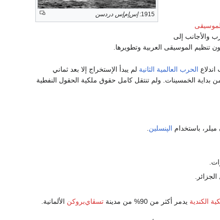
1915:
إس‌إم‌إس دردسن
لموسيقى
ب والأجانب إلى
ن تنظيم الموسيقى العربية وتطويرها.
اندلاع
الحرب العالمية الثانية
لم يبدأ الإستخراج إلا بعد ثماني
 من بداية الخمسينات. ولم تنتقل كامل حقوق ملكية الحقول النفطية
 ميلر، باستخدام
الپنسلين
.
ات.
الجزائر.
ية الكندية
يدمر أكثر من 90% من مدينة
تسڤاي‌بروكن
الألمانية.