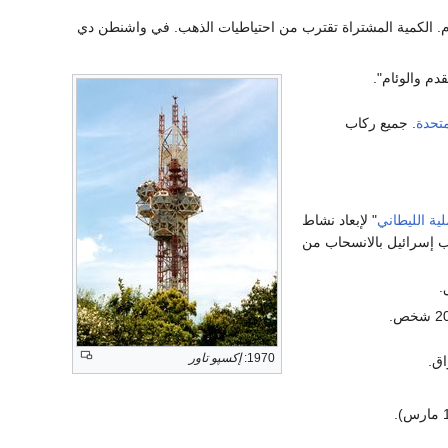
وم. الكمية المشتراة تقترب من احتياطيات الذهب. في واشنطن دي
دم والوئام".
متحدة
. جميع ركاب
ية الليطاني
" لإبعاد نشاط
الشمالية، وقد صدر قرار مجلس الأمن رقم 425 الذي يطالب إسرائيل بالانسحاب من
.
1970:
إكسپو تاور
اق.