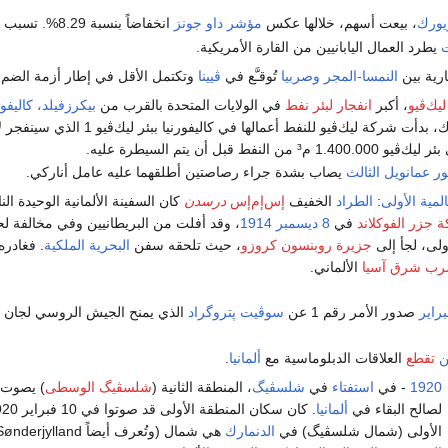
يورك
، بيعت أسهم، خلالها عكس
مؤشر داو جونز
انخفاضاً بنسبة 8.29%. تسبب الشك بين المستثمرين في اندلاع حالة من الذعر عام 1907.
ت
يطرد العمال اليابانيين من القارة الأمريكية.
رية بين
النمسا-المجر
وصربيا
تُوقـَّع في
ڤيينا
وتكتمل الأقل في إطار أزمة الضم ا
ليك‌ڤيو
، أكبر
انفجار لبئر نفط
في الولايات المتحدة بالقرب من
بيكرزفيلد، كاليفور
. هناك، بدأت شركة ليك‌ڤيو للنفط أعمالها في كالي
النفط قبل أن يتم السيطرة عليه.
ور عمانويل الثالث
يصاب بشدة جراء رصاصتين أطلقهما عليه عامل أناركي.
لمية الأولى
:
الطراد
الخفيف
إس‌إم‌إس
درسدن
كان السفينة الألمانية الوحيدة ال
 جزر الفوكلاند
في
8 ديسمبر
1914
، وقد أفلت من البريطانيين وفي مخالفة ل
ولى، لجأ إلى
جزيرة روبنسون كروزو
، حيث تلحقه سفن
البحرية الملكية
. فغادره
ب شرق آسيا
الألماني.
براير
صدور الأمر رقم 1 عن
سوڤيت پتروگراد
الذي يمنح الجيش الروسي لجان ال
ن
تقطع
العلاقات الدبلوماسية مع
ألمانيا
.
1920
- في
استفتاء
في
شلسڤيگ
، المنطقة الثانية (
شلسڤيگ الوسطى
لصالح البقاء في
ألمانيا
الأولى (شمال شلسڤيگ) في
الدنمارك