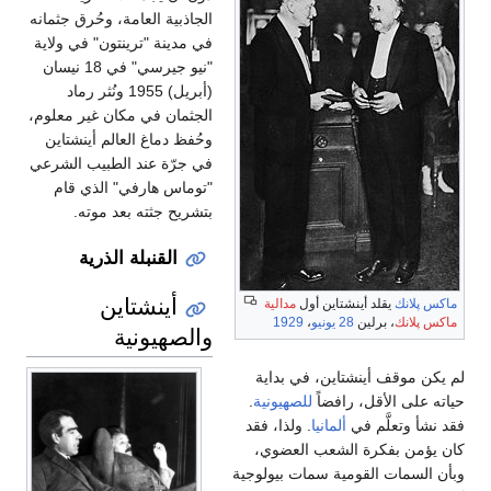
الجاذبية العامة، وحُرق جثمانه
في مدينة "ترينتون" في ولاية
"نيو جيرسي" في 18 نيسان
(أبريل) 1955 ونُثر رماد
الجثمان في مكان غير معلوم،
وحُفظ دماغ العالم أينشتاين
في جرّة عند الطبيب الشرعي
"توماس هارفي" الذي قام
بتشريح جثته بعد موته.
القنبلة الذرية
أينشتاين
ماكس پلانك
يقلد أينشتاين أول
مدالية
ماكس پلانك
، برلين
28 يونيو
،
1929
والصهيونية
لم يكن موقف أينشتاين، في بداية
حياته على الأقل، رافضاً
للصهيونية
.
فقد نشأ وتعلَّم في
ألمانيا
. ولذا، فقد
كان يؤمن بفكرة الشعب العضوي،
وبأن السمات القومية سمات بيولوجية