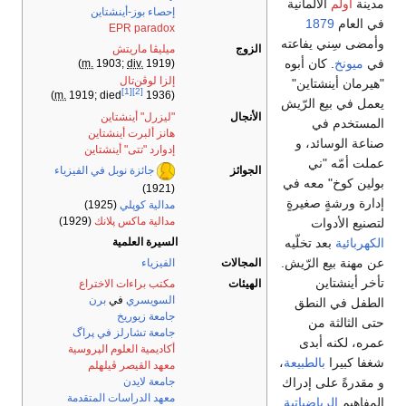
مدينة
أُولم
الألمانية
إحصاء بوز-أينشتاين
في العام
1879
EPR paradox
وأمضى سِني يفاعته
الزوج
ميليڤا ماريتش
في
ميونخ
. كان أبوه
m.
1903;
div.
1919)
(
إلزا لوڤن‌تال
"هيرمان أينشتاين"
[1]
[2]
m.
1919; died
1936)
(
يعمل في بيع الرّيش
الأنجال
"ليزرل" أينشتاين
المستخدم في
هانز ألبرت أينشتاين
صناعة الوسائد، و
إدوارد "تتى" أينشتاين
عملت أمّه "ني
الجوائز
جائزة نوبل في الفيزياء
بولين كوخ" معه في
(1921)
إدارة ورشةٍ صغيرةٍ
مدالية كوپلي
(1925)
مدالية ماكس پلانك
(1929)
لتصنيع الأدوات
السيرة العلمية
الكهربائية
بعد تخلّيه
عن مهنة بيع الرّيش.
المجالات
الفيزياء
تأخر أينشتاين
الهيئات
مكتب براءات الاختراع
السويسري
في
برن
الطفل في النطق
جامعة زيوريخ
حتى الثالثة من
جامعة تشارلز في پراگ
عمره، لكنه أبدى
أكاديمية العلوم الپروسية
شغفا كبيرا
بالطبيعة
،
معهد القيصر ڤيلهلم
جامعة لايدن
و مقدرةً على إدراك
معهد الدراسات المتقدمة
المفاهيم
الرياضياتية