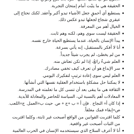
الحقيقة هي ما يثبُت أمام إمتحان التجربة.
يستطيع أي أحمقٍ جعل الأشياء تبدو أكبر وأعقد, لكنك تحتاج إلى
عبقري شجاع لجعلها تبدو عكس ذلك.
الخيال أهم من المعرفة.
الحقيقة ليست سوى وهم، لكنه وهم ثابت.
يبدأ الإنسان بالحياة، عندما يستطيع الحياة خارج نفسه.
أنا لا أفكر بالمستقبل، إنه يأتي بسرعة.
من لم يخطئ، لم يجرب شيئاً جديداً.
العلم شيءٌ رائعٌ، إذا لم تكن تعتاش منه.
سر الإبداع هو أن تعرف كيف تخفي مصادرك.
العلم ليس سوى إعادة ترتيبٍ لتفكيرك اليومي.
لا يمكننا حل مشكلةٍ باستخدام العقلية نفسها التي أنشأتها.
الثقافة هي ما يبقى بعد أن تنسى كل ما تعلمته في المدرسة.
المعادلات أهم بالنسبة لي، السياسة للحاضر والمعادلة للأبدية.
إذا كان أ= النجاح . فإن أ = ب +ج + ص. حيث ب=العمل. ج=اللعب.
ص=إبقاء فمك مغلقاً.
كلما اقتربت القوانين من الواقع أصبحت غير ثابتة، وكلما اقتربت
من الثبات أصبحت غير واقعية.
أنا لا أعرف السلاح الذي سيستخدمه الإنسان في الحرب العالمية