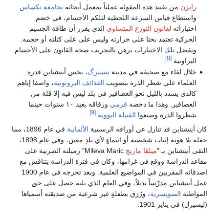
رايزن
من تفنيد هذه المقولة عملياً بمعمل أبحاثه
بجامعة تكساس
واستطاع قياس السرعة اللحظية لتلكم الأجسام، في خضم
اختباراته
لقانون التوزع المتساوي
الذي يقرر أن طاقة الجسيم
الحركية تعتمد بحتا على حرارته وليس على على كتلته أو حجمه.
وبفضل تلك الاختبارات برهن بالتجريب صحة القانون على الأجسام
[8]
البراونية
.
خلال لقاء مع صحيفة في مدينة
پتسبرگ
، بخس أينشتاين قدرة
العلماء علي شطر الذرة بتصويب
القذائف البروتونية
، واصفا إياهم
كالذي يسدد بالليل نحو العصافير في بلد ليس فيه إلا قلة من
العصافير. وهذا ما دحضه
فرمي
ورفاقه بعيد ١٠ سنوات حينما
[9]
شطروا الذرة وصنعوا
القنبلة النووية
كان أينشتاين قد تنازل عن أوراقه الرسمية
الألمانية
في عام 1896، مما
جعله بلا هوية إثبات شخصية أو انتماءٍ لأي بلدٍ معين، وفي عام 1898،
التقى أينشتاين بـ "
ميلڤا ماريچ
Mileva Maric" زميلته الصربية على
مقاعد الدراسة ووقع في غرامها، وكان في فترة الدراسة يتناقش مع
اصدقائه المقربين في المواضيع العلمية. وبعد تخرجه في عام 1900
عمل أينشتاين مدرّساً بديلاً، وفي العام الذي يليه حصل على حق
المواطنة
السويسرية
، ورُزق بطفلةٍ غير شرعية من صديقته أسمياها
(ليسيرل) في يناير 1901.