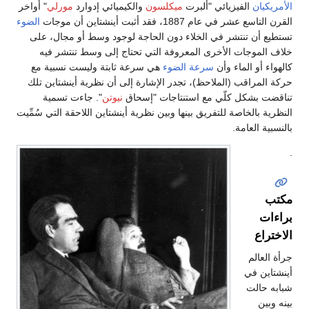
الأمريكيان
الفيزيائي "ألبرت
ميكلسون
والكيميائي إدوارد
مورلي
" أواخر
القرن التاسع عشر في عام 1887، فقد أثبت أينشتاين أن موجات
الضوء
تستطيع أن تنتشر في الخلاء دون الحاجة لوجود وسط أو مجال، على
خلاف الموجات الأخرى المعروفة التي تحتاج إلى وسط تنتشر فيه
كالهواء أو الماء وأن
سرعة الضوء
هي سرعة ثابتة وليست نسبية مع
حركة المراقب (الملاحظ)، تجدر الإشارة إلى أن نظرية أينشتاين تلك
تناقضت بشكل كلّي مع استنتاجات "إسحاق
نيوتن
". جاءت تسمية
النظرية بالخاصة للتفريق بينها وبين نظرية أينشتاين اللاحقة التي سُمِّيت
بالنسبية العامة.
.
مكتب
براءات
الاختراع
جرأة العالم
أينشتاين في
شبابه حالت
بينه وبين