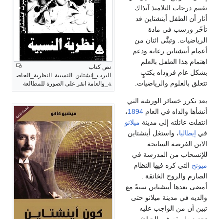
تقييم درجات التلاميذ آنذاك
أثار أن الطفل أينشتاين قد
تأخّر ورسب في مادة
الرياضيات. وتبنَّى اثنان من
أعمام أينشتاين رعاية ودعم
اهتمام هذا الطفل بالعلم
نص كتاب
بشكل عام فزوداه بكتبٍ
البرت_إنشتاين..النسبية..النظرية_الخاص
تتعلق بالعلوم والرياضيات.
ة_والعامة انقر على الصورة للمطالعة
بعد تكرر خسائر الورشة التي
أنشأها والداه في العام
1894
،
انتقلت عائلته إلى مدينة
ميلانو
في
إيطاليا
، واستغل أينشتاين
الابن الفرصة السانحة
للإنسحاب من المدرسة في
ميونخ
التي كره فيها النظام
الصارم والروح الخانقة .
أمضى بعدها أينشتاين سنةً مع
والديه في مدينة ميلانو حتى
تبين أن من الواجب عليه
تحديد طريقه في الحياة؛