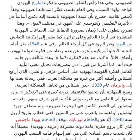
الصهيوني، وفي هذا رَفْض للفكر الصهيوني ولفكرة
التاريخ
اليهودي
الواحد. ولهذا السبب، وفي العام نفسه، فسَّر انتماءاته الصهيونية وفقاً
لأسس ثقافية، فصرح بأن قيمة الصهيونية بالنسبة إليه تكمن أساساً في
«
تأثيرها التعليمي والتوحيدي على اليهود في مختلف الدول
». وهذا
تصريح ينطوي على الإيمان بضرورة الحفاظ على الجماعات اليهودية
المنتشرة في أرجاء العالم وعلى تراثها، كما يشير إلى إمكانية التعايش
بين
اليهود
وغير اليهود في كل أرجاء العالم. وفي عام
1946
، مَثل أمام
اللجنة الأنجلو أمريكية وأعرب عن عدم رضاه عن فكرة الدولة اليهودية،
وأضاف قائلاً: «
كنت ضد هذه الفكرة دائماً
». وهذه مُبالَغة من جانبه
حيث أنه، كما أشرنا من قبل، أدلى بتصريحات تحمل معنى التأييد
الكامل لفكرة القومية اليهودية على أساس عرْفي. والشيء الذي أزعج
أينشتاين وأقلقه أكثر من غيره هو مشكلة العرب. ففي رسالة بعث بها
إلى
وايزمان
عام
1920
، حذر أينشتاين من تجاهل المشكلة العربية،
ونصح الصهاينة بأن يتجنبوا «
الاعتماد بدرجة كبيرة على الإنجليز
»، وأن
يسعوا إلى التعاون مع العرب وإلى عَقْد مواثيق شرف معهم. وقد نبه
أينشتاين إلى الخطر الكامن في الهجرة الصهيونية. ولم تتضاءل جهود
أينشتاين أو اهتمامه بالعرب على مر السنين. ففي خطاب بتاريخ أبريل
سنة
1948
، أيَّد هو
والحاخام
ليو بايك
موقف
الحاخام
يهودا ماجنيس
الذي كان يروج فكرة إقامة دولة مشتركة (عربية ـ يهودية)، مضيفاً أنه
كان يتحدث باسم المبادئ التي هي أهم إسهام قدَّمه الشعب اليهودي