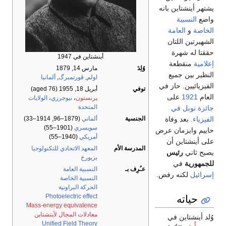
يشتهر أينشتاين بانه
واضع
النسبية
الخاصة
و
العامة
الشهيرتين اللتان
حققتا له شهرة
أينشتاين في 1947
إعلامية
منقطعة
وُلِدَ
مارس 14, 1879
النظير بين جميع
اولم
,
ڤورتمبرگ
,
ألمانيا
الفيزيائيين. حاز في
توفي
أبريل 18, 1955
(aged 76)
العام
1921
على
پرنستون
،
نيوجرزي
،
الولايات
المتحدة
جائزة نوبل في
الفيزياء
. بعد وفاة
الجنسية
ألماني
(1879–96, 1914–33)
سويسري
(1901–55)
حاييم وايزمان عرض
أمريكي
(1940–55)
على أينشتاين أن
المدرسة الأم
المعهد الاتحادي للتكنولوجيا
يصبح ثاني
رئيس
بزيورخ
للجمهورية
في
عـُرِف بـ
النسبية العامة
إسرائيل
لكنه رفض.
النسبية الخاصة
الحركة البراونية
حياته
Photoelectric effect
Mass-energy equivalence
معادلات المجال لأينشتاين
وُلد أينشتاين في
Unified Field Theory