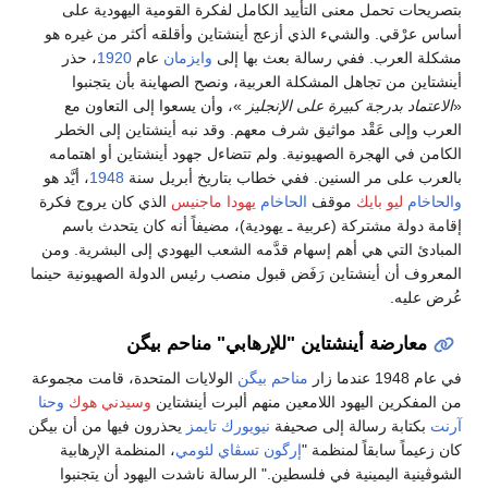
بتصريحات تحمل معنى التأييد الكامل لفكرة القومية اليهودية على
أساس عرْقي. والشيء الذي أزعج أينشتاين وأقلقه أكثر من غيره هو
مشكلة العرب. ففي رسالة بعث بها إلى
وايزمان
عام
1920
، حذر
أينشتاين من تجاهل المشكلة العربية، ونصح الصهاينة بأن يتجنبوا
«
الاعتماد بدرجة كبيرة على الإنجليز
»، وأن يسعوا إلى التعاون مع
العرب وإلى عَقْد مواثيق شرف معهم. وقد نبه أينشتاين إلى الخطر
الكامن في الهجرة الصهيونية. ولم تتضاءل جهود أينشتاين أو اهتمامه
بالعرب على مر السنين. ففي خطاب بتاريخ أبريل سنة
1948
، أيَّد هو
والحاخام
ليو بايك
موقف
الحاخام
يهودا ماجنيس
الذي كان يروج فكرة
إقامة دولة مشتركة (عربية ـ يهودية)، مضيفاً أنه كان يتحدث باسم
المبادئ التي هي أهم إسهام قدَّمه الشعب اليهودي إلى البشرية. ومن
المعروف أن أينشتاين رَفَض قبول منصب رئيس الدولة الصهيونية حينما
عُرض عليه.
معارضة أينشتاين "للإرهابي" مناحم بيگن
في عام 1948 عندما زار
مناحم بيگن
الولايات المتحدة، قامت مجموعة
من المفكرين اليهود اللامعين منهم ألبرت أينشتاين
وسيدني هوك
وحنا
آرنت
بكتابة رسالة إلى صحيفة
نيويورك تايمز
يحذرون فيها من أن بيگن
كان زعيماً سابقاً لمنظمة "
إرگون تسڤاي لئومي
، المنظمة الإرهابية
الشوڤينية اليمينية في فلسطين." الرسالة ناشدت اليهود أن يتجنبوا