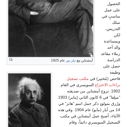
الحصول
على عمل
مناسبٍ في
سلك
التدريس،
لكن
وبمساعدة
والد أحد
زملاء مقاعد
الدراسة
أينشتاين مع
نيلز بور
عام 1925
حصل على
وظيفة
فاحص (مُختبِر) في
مكتب تسجيل
براءات الاختراع
السويسري في العام
1902. تزوج أينشتاين من صديقته
"ميلِفا" في 6 كانون الثاني (يناير) 1903
ورُزق بمولودٍ ذكر حمل اسم "هانز" في
14 من أيار (مايو) عام 1904. وفي هذه
الأثناء، أصبح عمل أينشتاين في مكتب
التسجيل السويسري دائماً، وقام