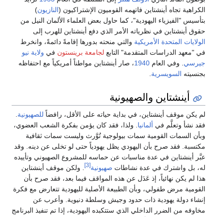
الكراهية تجاه أينشتاين فاتهمه القوميون الإشتراكيون (
النازيون
)
بتأسيس "الفيزياء اليهودية"، كما حاول بعض العلماء الألمان النيل من
حقوق أينشتاين في نظرياته الأمر الذي دفع أينشتاين للهرب إلى
الولايات المتحدة الأمريكية
والتي منحته بدورها إقامةً دائمةً، وانخرط
في "معهد الدراسات المتقدمة" التابع
لجامعة برينستون
في
ولاية نيو
جيرسي
. وفي العام
1940
، صار أينشتاين مواطناً أمريكياً مع احتفاظه
بجنسيته
السويسرية
.
أينشتاين والصهيونية
لم يكن موقف أينشتاين، في بداية حياته على الأقل، رافضاً
للصهيونية
.
فقد نشأ وتعلَّم في
ألمانيا
. ولذا، فقد كان يؤمن بفكرة الشعب العضوي،
وبأن السمات القومية سمات بيولوجية تُوَّرث وليست سمات ثقافية
مكتسبة. فقد صرح بأن اليهودي يظل يهودياً حتى لو تخلى عن دينه. وقد
عبَّر أينشتاين في عدة مناسبات عن حماسه للمشروع الصهيوني وتأييده
[3]
له، بل واشترك في عدة نشاطات
صهيونية
. ولكن موقف أينشتاين
هذا لم يكن نهائياً، إذ عَدَل عن هذه المواقف فيما بعد، فقد صرح بأن
القومية مرض طفولي، وبأن الطبيعة الأصلية لليهودية تتعارض مع فكرة
إنشاء دولة يهودية ذات حدود وجيش وسلطة دنيوية. وأعرب عن
مخاوفه من الضرر الداخلي الذي ستتكبده اليهودية، إذا تم تنفيذ البرنامج