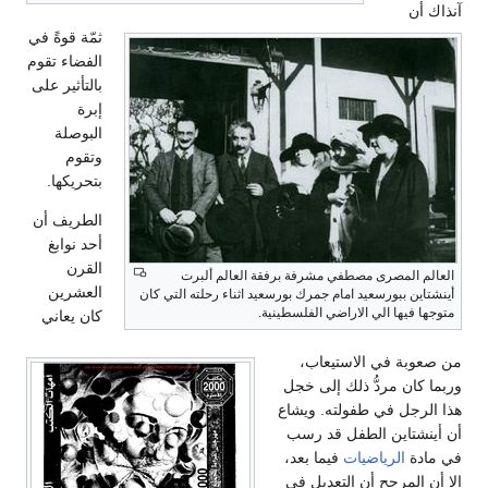
آنذاك أن
ثمّة قوةً في
الفضاء تقوم
بالتأثير على
إبرة
البوصلة
وتقوم
بتحريكها.
الطريف أن
أحد نوابغ
القرن
العالم المصرى مصطفي مشرفة برفقة العالم ألبرت
العشرين
أينشتاين ببورسعيد امام جمرك بورسعيد اثناء رحلته التي كان
متوجها فيها الي الاراضي الفلسطينية.
كان يعاني
من صعوبة في الاستيعاب،
وربما كان مردُّ ذلك إلى خجل
هذا الرجل في طفولته. ويشاع
أن أينشتاين الطفل قد رسب
في مادة
الرياضيات
فيما بعد،
إلا أن المرجح أن التعديل في