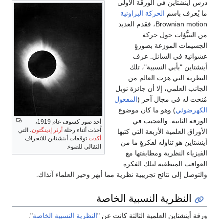
درس أينشتاين في الورقة الأولى
ما يُعرف باسم
الحركة البراونية
Brownian motion، فقدم العديد
من التنبُّؤات حول حركة
الجسيمات الموزعة بصورةٍ
عشوائية في السائل. عرف
أينشتاين "بأبي النسبية"، تلك
النظرية التي هزت العالم من
الجانب العلمي، إلا أن جائزة نوبل
مُنحت له في مجال آخر (
المفعول
الكهرضوئي
) وهو ما كان موضوع
الورقة الثانية. والعجيب في
أحد صور كسوف عام 1919،
اُخذت أثناء رحلة
أرثر إدينگتون
، التي
الأوراق العلمية الأربعة التي كتبها
أكدت
توقعات أينشتاين للانحراف
أينشتاين هو تناوله لفكرةٍ ما من
الثقالي للضوء.
الفيزياء النظرية ومطابقتها مع
العواقب المنطقية لتلك الفكرة
والتوصل إلى نتائج تجريبية نظرية مما أبهر وحير العلماء آنذاك.
النظرية النسبية الخاصة
ورقة أينشتاين العلمية الثالثة كانت عن "
النظرية النسبية الخاصة
".