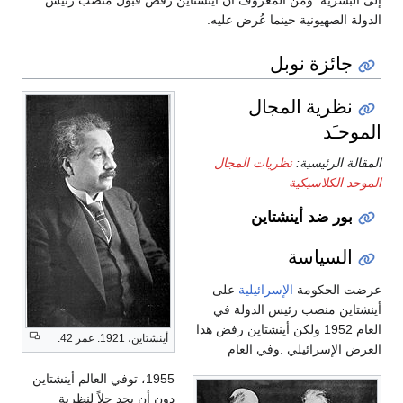
إلى البشرية. ومن المعروف أن أينشتاين رَفَض قبول منصب رئيس
الدولة الصهيونية حينما عُرض عليه.
جائزة نوبل
نظرية المجال
الموحـَد
المقالة الرئيسية:
نظريات المجال
الموحد الكلاسيكية
بور ضد أينشتاين
السياسة
عرضت الحكومة
الإسرائيلية
على
أينشتاين منصب رئيس الدولة في
العام 1952 ولكن أينشتاين رفض هذا
أينشتاين، 1921. عمر 42.
العرض الإسرائيلي .وفي العام
1955، توفي العالم أينشتاين
دون أن يجد حلاً لنظرية