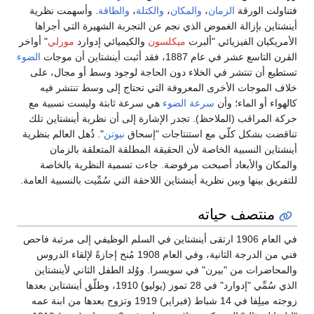
فتناولت الورقة
الزمان
،
والمكان
،
والكتلة
،
والطاقة
. وأسهمت نظرية
أينشتاين بإزالة الغموض الذي نجم عن التجربة الشهيرة التي أجراها
الأمريكيان الفيزيائي "ألبرت
ميكلسون
والكيميائي إدوارد
مورلي
" أواخر
القرن التاسع عشر في عام 1887، فقد أثبت أينشتاين أن موجات
الضوء
تستطيع أن تنتشر في الخلاء دون الحاجة لوجود وسط أو مجال، على
خلاف الموجات الأخرى المعروفة التي تحتاج إلى وسط تنتشر فيه
كالهواء أو الماء؛ وأن
سرعة الضوء
هي سرعة ثابتة وليست نسبية مع
حركة المراقب (الملاحظ). تجدر الإشارة إلى أن نظرية أينشتاين تلك
تناقضت بشكل كلّي مع استنتاجات "إسحاق
نيوتن
". ذُهل العالم بنظرية
أينشتاين النسبية الخاصة لأن الحقيقة المطلقة المتعلقة بالزمان
والمكان والأبعاد أصبحت مرفوضة. جاءت تسمية النظرية بالخاصة
للتفريق بينها وبين نظرية أينشتاين اللاحقة التي سُمِّيت بالنسبية العامة.
منتصف حياته
في العام 1906 ارتقى أينشتاين في السلم الوظيفي إلى مرتبة فاحص
فني من الدرجة الثانية، وفي العام 1908 مُنح إجازةً لإلقاء الدروس
والمحاضرات من "بيرن" في سويسرا. ووُلد الطفل الثاني لأينشتاين
الذي سُمِّي "إدوارد" في 28 تموز (يوليو) 1910، وطلّق أينشتاين بعدها
زوجته ميلِفا في 14 شباط (فبراير) 1919 وتزوج بعدها من ابنة عمه