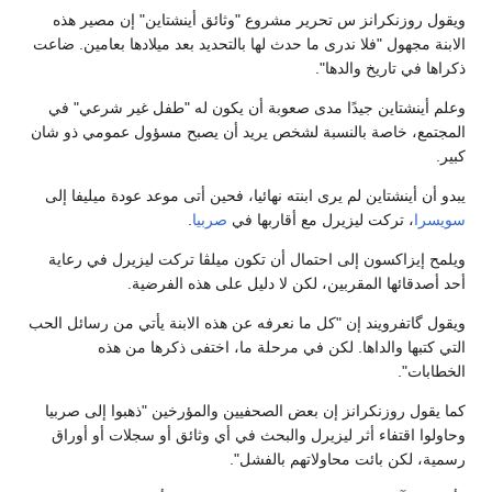
ويقول روزنكرانز س تحرير مشروع "وثائق أينشتاين" إن مصير هذه
الابنة مجهول "فلا ندرى ما حدث لها بالتحديد بعد ميلادها بعامين. ضاعت
ذكراها في تاريخ والدها".
وعلم أينشتاين جيدًا مدى صعوبة أن يكون له "طفل غير شرعي" في
المجتمع، خاصة بالنسبة لشخص يريد أن يصبح مسؤول عمومي ذو شان
كبير.
يبدو أن أينشتاين لم يرى ابنته نهائيا، فحين أتى موعد عودة ميليفا إلى
سويسرا
، تركت ليزيرل مع أقاربها في
صربيا
.
ويلمح إيزاكسون إلى احتمال أن تكون ميلڤا تركت ليزيرل في رعاية
أحد أصدقائها المقربين، لكن لا دليل على هذه الفرضية.
ويقول گاتفرويند إن "كل ما نعرفه عن هذه الابنة يأتي من رسائل الحب
التي كتبها والداها. لكن في مرحلة ما، اختفى ذكرها من هذه
الخطابات".
كما يقول روزنكرانز إن بعض الصحفيين والمؤرخين "ذهبوا إلى صربيا
وحاولوا اقتفاء أثر ليزيرل والبحث في أي وثائق أو سجلات أو أوراق
رسمية، لكن بائت محاولاتهم بالفشل".