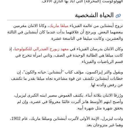
الهولوكوست (المحرقة) التي أباد بها النازي الألاف.
الحياة الشخصية
تزوج أينشتاين من عالمة الفيزياء
ميلڤا ماريك
، وكانا الاثنان مغرمين
ببعضهما البعض. ويرجح أن علاقتهما بدأت عندما كان أينشتاين في الثالثة
والعشرين، وكانت ميليفا في التاسعة عشرة.
وكان الاثنان يدرسان الفيزياء في
معهد زيورخ الفيدرالي للتكنولوجيا
، إذ
كانت ميلڤا هي الطالبة الوحيدة في الصف، وثاني امرأة تتخرج في
قسم الرياضيات والفيزياء.
ويقول والتر إيزاكسون، مؤلف كتاب "أينشتاين: حياته والكون"، إن
خطابات أينشتاين تكشف عن قوة مشاعره تجاه ميلڤا بقدر ما تكشف
عن رفض والدته لها.
ورُزقا الاثنان بثلاثة أبناء. يكتنف الغموض مصير ابنته الكبرى ليزيرل،
وأصبح ابنهم الأوسط هانز ألبرت عالمًا معروفًا في عصره، وإن لم
يحقق شهرة مثل شهرة أبيه.
ولدت ليزيرل، الإبنة الأولى لألبرت أينشتاين وميلڤا ماريك، عام 1902،
وهما غير متزوجان بعد.