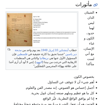
مأثورات
الشيئان
الذان
ليس
لهما
حدود،
الكون و
غباء
الإنسان،
خطاب
أينشتاين
10 إبريل
1948
بعد يوم واحد من
مذبحة
مع أني
دير ياسين
"عندما تحيق بنا كارثة حقيقية في
فلسطين
فإن
المسؤول الأول عنها هي
بريطانيا
والثاني هي المنظمات
لست
الارهابية التي خرجت من بيننا (
اليهود
). إنني لا أود أن أرى أحدا
متأكدا
على علاقة بهؤلاء المجرمين المُضَلَّلِين"
بخصوص الكون.
أهم شيء أن لا تتوقف عن التساؤل.
أجمل إحساس هو الغموض، إنه مصدر الفن والعلوم.
كل ما هو عظيم وملهم صنعه إنسان عَمِل بحرية.
إذا لم يوافق الواقعُ النظريةَ، غيِّر الواقع.
الجنون هو أن تفعل الشيء مرةً بعد مرةٍ وتتوقع نتيجةً مختلفةً.