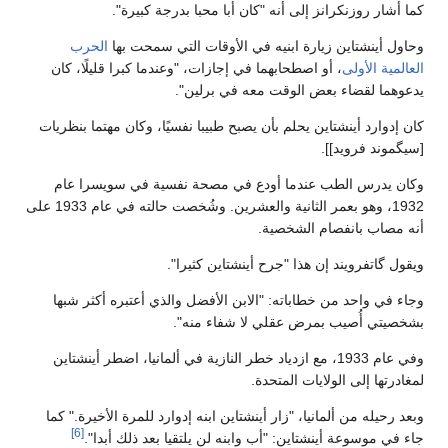
كما أشار روزنكرانز إلى أنه "كان أبا محبا بدرجة كبيرة".
وحاول أينشتاين زيارة ابنيه في الأوقات التي سمحت بها
الحرب
العالمية الأولى
، أو اصطحابهما في إجازات، "وعندما كبرا قليلًا، كان
يدعوهما لقضاء بعض الوقت معه في برلين".
كان إدوارد أينشتاين يحلم بأن يصبح طبيبا نفسيًا، وكان مهتما بنظريات
[سيگموند فرويد]].
وكان يدرس الطب عندما أودع في مصحة نفسية في سويسرا عام
1932، وهو بعمر الثانية والعشرين. وشُخصت حالته في عام 1933 على
أنه مصاب بانفصام الشخصية.
ويقول گاتفرويند إن هذا "جرح أينشتاين كثيرا".
وجاء في واحد من خطاباته: "الابن الأفضل والذي أعتبره أكثر شبها
بشخصيتي أُصيب بمرض عقلي لا شفاء منه".
وفي عام 1933، مع ازدياد خطر النازية في ألمانيا، اضطر أينشتاين
لمغادرتها إلى الولايات المتحدة.
وبعد رحيله من ألمانيا، "زار أينشتاين ابنه إدوارد للمرة الأخيرة." كما
[6]
جاء في موسوعة أينشتاين: "أب وابنه لن يلتقيا بعد ذلك أبدا".