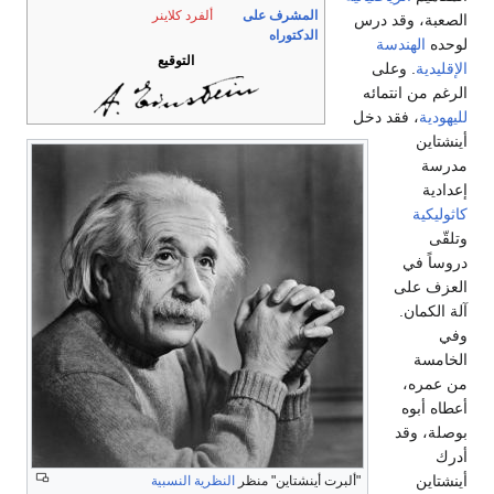
المشرف على
ألفرد كلاينر
الصعبة، وقد درس
الدكتوراه
لوحده
الهندسة
التوقيع
الإقليدية
. وعلى
الرغم من انتمائه
لليهودية
، فقد دخل
أينشتاين
مدرسة
إعدادية
كاثوليكية
وتلقّى
دروساً في
العزف على
آلة الكمان.
وفي
الخامسة
من عمره،
أعطاه أبوه
بوصلة، وقد
أدرك
أينشتاين
"ألبرت أينشتاين" منظر
النظرية النسبية