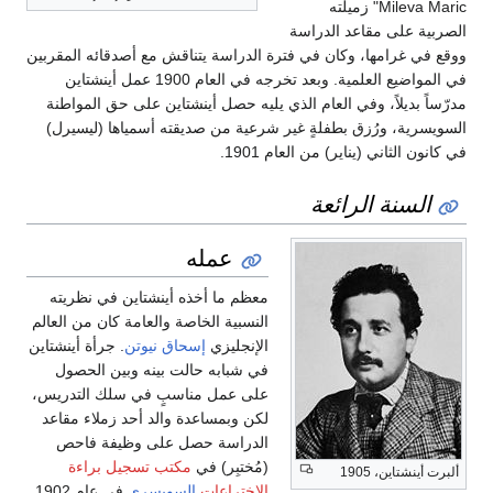
Mileva Maric" زميلته
الصربية على مقاعد الدراسة
ووقع في غرامها، وكان في فترة الدراسة يتناقش مع أصدقائه المقربين
في المواضيع العلمية. وبعد تخرجه في العام 1900 عمل أينشتاين
مدرّساً بديلاً، وفي العام الذي يليه حصل أينشتاين على حق المواطنة
السويسرية، ورُزق بطفلةٍ غير شرعية من صديقته أسمياها (ليسيرل)
في كانون الثاني (يناير) من العام 1901.
السنة الرائعة
عمله
معظم ما أخذه أينشتاين في نظريته
النسبية الخاصة والعامة كان من العالم
الإنجليزي
إسحاق نيوتن
. جرأة أينشتاين
في شبابه حالت بينه وبين الحصول
على عمل مناسبٍ في سلك التدريس،
لكن وبمساعدة والد أحد زملاء مقاعد
الدراسة حصل على وظيفة فاحص
(مُختبِر) في
مكتب تسجيل براءة
ألبرت أينشتاين، 1905
الاختراعات
السويسري
في عام 1902.