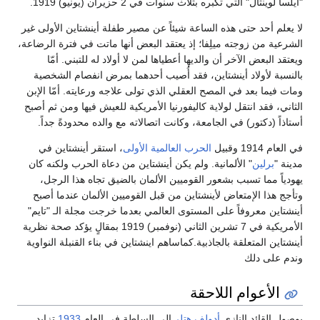
"ايلسا لوينثال" التي تكبره بثلاث سنوات في 2 حزيران (يونيو) 1919.
لا يعلم أحد حتى هذه الساعة شيئاً عن مصير طفلة أينشتاين الأولى غير
الشرعية من زوجته ميلِفا؛ إذ يعتقد البعض أنها ماتت في فترة الرضاعة،
ويعتقد البعض الآخر أن والديها أعطياها لمن لا أولاد له للتبني. أمّا
بالنسبة لأولاد أينشتاين، فقد أُصيب أحدهما بمرض انفصام الشخصية
ومات فيما بعد في المصح العقلي الذي تولى علاجه ورعايته. أمّا الإبن
الثاني، فقد انتقل لولاية كاليفورنيا الأمريكية للعيش فيها ومن ثم أصبح
أستاذاً (دكتور) في الجامعة، وكانت اتصالاته مع والده محدودةً جداً.
في العام 1914 وقبيل
الحرب العالمية الأولى
، استقر أينشتاين في
مدينة "
برلين
" الألمانية. ولم يكن أينشتاين من دعاة الحرب ولكنه كان
يهودياً مما تسبب بشعور القوميين الألمان بالضيق تجاه هذا الرجل،
وتأجج هذا الإمتعاض لأينشتاين من قبل القوميين الألمان عندما أصبح
أينشتاين معروفاً على المستوى العالمي بعدما خرجت مجلة الـ "تايم"
الأمريكية في 7 تشرين الثاني (نوفمبر) 1919 بمقالٍ يؤكد صحة نظرية
أينشتاين المتعلقة بالجاذبية.كماساهم اينشتاين في بناء القنبلة النواوية
وندم على دلك
الأعوام اللاحقة
بوصول القائد النازي
أدولف هتلر
إلى السلطة في العام
1933
تزايد