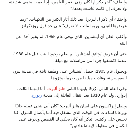
وأضاف: "آخر ذكر لها كان وهي بعمر العامين، إذ أصيبت بحمى شديدة،
ولا نعرف إن كانت عاشت بعدها."
واختفاء أي ذكر ل ليزيرل بعد ذلك أثار الكثير من التكهنات. "ربما
عرضوها للتبني، وربما ماتت. لا نعرف" على حد قول روزنكرانز.
وأغلب الظن أن أينشتاين، الذي توفي عام 1955، لم يخبر أحدًا عن
ابنته.
حتى أن فريق "وثائق أينشتاين" لم يعلم بوجود البنت قبل عام 1986،
عندما اكتشفوا جزءا من مراسلاته مع ميلڤا.
وبحلول عام 1903، حصل أينشتاين على وظيفة ثابتة في مدينة بيرن
السويسرية، وعادت ميليفا من صربيا، وتزوجا.
وفي العام التالي، رُزقا بابنهما الثاني
هانز ألبرت
. أما ابنهما الثالث،
إدوارد، ولد عام 1910 بعد انتقال العائلة إلى مدينة
زيورخ
.
وينقل إيزاكسون على لسان هانز ألبرت: "كان أبي ينحي عمله جانبًا
ويرعانا لساعات في الوقت الذي تنشغل فيه أمنا بأعمال المنزل. كنا
نجلس على ركبتيه. أتذكر أنه كان يحكي لنا القصص ويعزف على
الكمان في محاولة لإبقائنا هادئين".