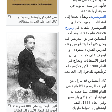
فأنهى دراسته الثانوية في
مدينة آروا Aarua
السويسرية
، وتقدَّم بعدها إلى
نص كتاب كون أينشتاين - ميشيو
كاكو انقر على الصورة للمطالعة
امتحانات المعهد الاتحادي
السويسري للتقانة في
زيورخ
Zürich عام 1895، وقد أحب
أينشتاين طرائق التدريس فيه،
وكان كثيراً ما يقتطع من وقته
ليدرس الفيزياء بمفرده، أو
ليعزف على كمانه. إلى أن
اجتاز الامتحانات وتخرَّج في
العام 1900. لكن مُدرِّسيه لم
يُرشِّحوه للدخول إلى الجامعة.
كان أينشتاين قد تنازل عن
أوراقه الرسمية الألمانية في
العام 1896، مما جعله بلا
ثبوتية أو انتماءٍ لأي بلدٍ معين،
وفي العام 1898، التقى
ألبرت أينشتاين عام 1893 (عمر 14)،
أينشتاين بـ "ميلِفا ماريك
اُخذت قبل انتقال الأسرة إلى إيطاليا