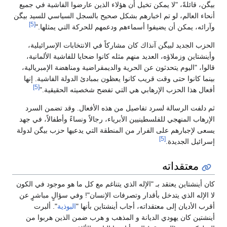
بيگن، قائلةً، "لا يمكن تخيل أن هؤلاء الذين عارضوا الفاشية في جميع
أنحاء العالم، لو تم اخبارهم بشكل صحيح بالسجل السياسي للسيد بيگن
[5]
وآرائه، يمكن أن يضيفوا أسماءهم ودعمهم للحركة التي يمثلها."
الحزب الجديد لبيگن آنذاك كان مشاركاً في الانتخابات الإسرائيلية،
وأينشتاين وزملاؤه، العديد منهم مثله كانوا ضحايا للفاشية الألمانية،
قالوا، "اليوم يتحدثون عن الحرية والديمقراضية ومناهضة الإمبريالية،
بينما كانوا حتى وقت قريب كانوا يعظون بمبادئ الدولة الفاشية. إنها
[5]
أفعال هذا الحزب الإرهابي هي التي تفضح شخصيته الحقيقية."
ثم دلفت الرسالة لسرد تفاصيل من هذه الأفعال. وقد تضمن السرد
الإرهاب المنهجي للفلسطينيين الأبرياء، رجالاً ونساءً وأطفالاً، في جهد
يسعى لإجبارهم على الفرار من المنطقة التي يدعيها حزب بيگن لدولة
[5]
إسرائيل الجديدة.
معتقداته
كان أينشتاين يعتقد بـ "الإله الذي يتناغم مع كل ما هو موجود في الكون
لا الإله الذي يتدخل بأقدار وتصرفات الإنسان"! وفي سؤالٍ مباشرٍ عن
أقرب الأديان إلى معتقداته، أجاب أينشتاين بأنها "
البوذية
". ألبرت
أينشتين كان يهودي الديانة و المذهب و هرب ضمن الذين هربوا من