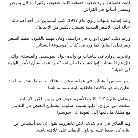
كانت طفولة إدوارد صعبة، فصحته كانت ضعيفة، وكثيرا ما كان يمرض
ويمضي أسابيع في الفراش.
وعند إصابته بالتهاب رئوي عام 1917، كتب أينشتاين إلى أحد أصدقائه:
"حالة ابني الأصغر الصحية تصيبني بالكثير من الإحباط".
ورغم ذلك، "تفوق إدوارد في دراسته، وكان مهتما بالفنون، ينظم الشعر
ويعزفعلى البيانو" كما ورد في كتاب "موسوعة أينشتاين".
وانخرط إدوارد في نقاشات مع والده حول الموسيقى والفلسفة، والتي
قال عنها أينشتاين إنها كشفت له أن ابنه "يجهد عقله بشأن الأمور الهامة
في الحياة".
ومع انغماس أينشتاين في عمله، تدهورت علاقته بـ ميلڤا بشدة. وما زاد
الطين بلة هو علاقته العاطفية بابنة عمومته إلسا.
وبحلول عام 1914، كانت الأسرة تعيش في
برلين
، لكن الأزمات
تمكنت من الزواج، أغلبها بسبب أسلوب أينشتاين البغيض في التعامل
مع ميلڤا، ما دفعها إلى العودة إلى سويسرا.
وتم الطلاق في عام 1919، لكن غاتفرويند يقول إن بعد أينشتاين عن
أبنائه كان صعبا عليه، وحاول الحفاظ على علاقته بابنيه.