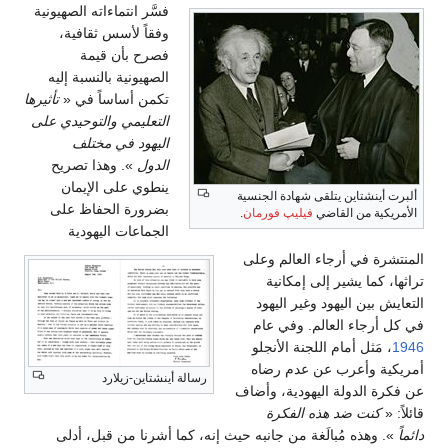
فسَّر انتماءاته الصهيونية
وفقاً لأسس ثقافية،
فصرح بأن قيمة
الصهيونية بالنسبة إليه
تكمن أساساً في «
تأثيرها
التعليمي والتوحيدي على
اليهود في مختلف
الدول
». وهذا تصريح
ينطوي على الإيمان
ألبرت أينشتاين يتلقى شهادة الجنسية
بضرورة الحفاظ على
الأمريكية من القاضي
فيليپ فورمان
.
الجماعات اليهودية
المنتشرة في أرجاء العالم وعلى
تراثها، كما يشير إلى إمكانية
التعايش بين اليهود وغير اليهود
في كل أرجاء العالم. وفي عام
1946
، مَثل أمام اللجنة الأنجلو
أمريكية وأعرب عن عدم رضاه
رسالة أينشتاين-زيلارد
عن فكرة الدولة اليهودية، وأضاف
قائلاً: «
كنت ضد هذه الفكرة
دائماً
». وهذه مُبالَغة من جانبه حيث إنه، كما أشرنا من قبل، أدلى