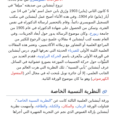
تزوج أينشتاين من صديقته "ميلِفا" في
6 كانون الثاني (يناير) 1903 ورُزق بابن حمل اسم "هانز" في 14 من
أيار (مايو) عام 1904، وفي هذه الأثناء أصبح عمل أينشتاين في مكتب
التسجيل السويسري دائماً، وقام بالتحضير لرسالة الدكتوراه في نفس
الفترة، وتمكن من الحصول على شهادة الدكتوراه في عام 1905 من
جامعة
زيورخ
، وكان موضوع الرسالة يدور حول أبعاد الجزيئات، وفي
العام نفسه كتب أينشتاين 4 مقالاتٍ علميةٍ دون الرجوع للكثير من
المراجع العلمية أو التشاور مع زملائه الأكاديميين، وتعتبر هذه المقالات
العلمية اللبنة الأولى
للفيزياء
الحديثة التي نعرفها اليوم. درس أينشتاين
في الورقة الأولى مايُعرف باسم
الحركة البراونية
، فقدم العديد من
التنبُّؤات حول حركة الجسيمات الموزعة بصورةٍ عشوائية في السائل.
عرف أينشتاين "بأبي النسبية"، تلك النظرية التي هزت العالم من
الجانب العلمي، إلا أن جائزة نوبل مُنحت له في مجال آخر (
المفعول
الكهرضوئي
) وهو ما كان موضوع الورقة الثانية.
النظرية النسبية الخاصة
ورقة أينشتاين العلمية الثالثة كانت عن "
النظرية النسبية الخاصة
"،
فتناولت الورقة
الزمان
،
والمكان
،
والكتلة
،
والطاقة
، وأسهمت نظرية
أينشتاين بإزالة الغموض الذي نجم عن التجربة الشهيرة التي أجراها