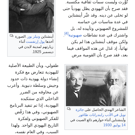
تُوَّرث وليست سمات ثقافية مكتسبة.
فقد صرح بأن اليهودي يظل يهودياً حتى
لو تخلى عن دينه. وقد عبَّر أينشتاين
في عدة مناسبات عن حماسه
للمشروع الصهيوني وتأييده له، بل
[4]
واشترك في عدة نشاطات
صهيونية
.
أينشتاين
ونيلز بور
. الصورة
ولكن موقف أينشتاين هذا لم يكن
أخذها
پول إرنفست
أثناء
زيارتهم لمدينة لايدن في
نهائياً، إذ عَدَل عن هذه المواقف فيما
ديسمبر 1925.
بعد، فقد صرح بأن القومية مرض
طفولي، وبأن الطبيعة الأصلية
لليهودية تتعارض مع فكرة
إنشاء دولة يهودية ذات حدود
وجيش وسلطة دنيوية. وأعرب
عن مخاوفه من الضرر
الداخلي الذي ستتكبده
اليهودية، إذا تم تنفيذ البرنامج
الشاعر الهندي الحاصل على
جائزة
الصهيوني، وفي هذا رَفْض
نوبل في الأدب
رابندرانات طاغور
للفكر الصهيوني ولفكرة
وأينشتاين أثناء حوارهم ذائع الصيت في
التاريخ اليهودي الواحد. ولهذا
14 يوليو
,
1930
السبب، وفي العام نفسه،