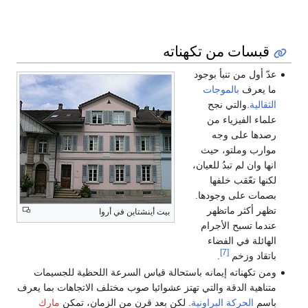
قبسات من تكهناته
عدّ أول من تنبأ بوجود
ما يعرف
بالموجات
الثقالية
.والتي نجح
علماء الفيزياء من
رصدها على وجه
موارب وملتو، حيث
انها وان لم تبدُ للعيان،
لكنها تعّقب خلفها
بصمات على وجودها.
تظهر أكثر ماتظهر
بيت أينشتاين في أروا
عندما تسبح الأجرام
الهائلة في الفضاء
[7]
باتقاد وزخم
.
ومن تكهناته إيمانه باستحالة قياس السرعة اللحظية للجسيمات
متناهية الدقة والتي تهتز عشوائيا صوب مختلف الاتجاهات بما يعرف
باسم
الحركة البراونية
. لكن بعد قرن من الزمان، تمكن
مارك