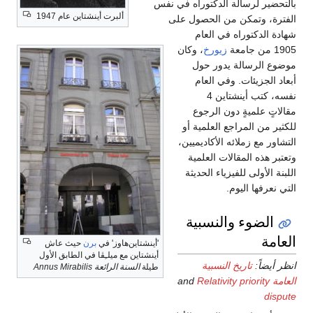
بالتحضير لرسالة الدكتوراه في نفس
ألبرت أينشتاين عام 1947
الفترة، وتمكن من الحصول على
شهادة الدكتوراه في العام
1905 من جامعة
زيورخ
، وكان
موضوع الرسالة يدور حول
أبعاد الجزيئات. وفي العام
نفسه، كتب أينشتاين 4
مقالاتٍ علميةٍ دون الرجوع
للكثير من المراجع العلمية أو
التشاور مع زملائه الأكاديميين،
وتعتبر هذه المقالات العلمية
اللبنة الأولى للفيزياء الحديثة
التي نعرفها اليوم.
الضوء والنسبية
العامة
'أينشتاين‌هاوز' في
برن
حيث عاش
أينشتاين مع ميلـِڤا في الطابق الأول
انظر أيضاً:
تاريخ النسبية
طيلة
السنة الرائعة Annus Mirabilis
العامة
and
Relativity priority
dispute