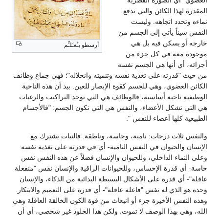
المقدرة لهذا الكائن والتي تدفع
نماءه وتحدد اتجاهه. وليست
النفس شيئاً يأتي إلى الجسم من
خارجه أو يسكن فيه بل هي
أرسطو يـُعـَلـِّم
موجودة معه في كل جزء من
أجزائه، أي أنها هي الجسم نفسه
من حيث "قدرته على تغذية نفسه وتنميته وانحلاله"؛ فهي جماع وظائف
الكائن العضوي، وهي للجسم كقوة الإبصار للعين. بيد أن هذه الناحية
الوظيفية ناحية أساسية، فالوظائف هي التي توجد التراكيب والرغبات
هي التي تشكل الأعضاء، والنفس هي التي تكون الجسم: "فالأجسام
الطبيعية كلها أعضاء للنفس ".
والنفس ثلاث درجات: نامية، وحاسة، وناطقة. فالنبات يشترك مع
الإنسان والحيوان في النفس النامية- أي في قدرته على تغذية نفسه
وعلى النماء الداخلي، وللحيوان والإنسان فضلاً عن هذه النفس نفس
حاسة- أي قدرة الإحساس، وللحيوانات الراقية والإنسان نفس "منفعلة
عاقلة"- أي قدرة على الأشكال البسيطة البدائية من الذكاء، والإنسان
وحده هو الذي له نفس "فاعلة عاقلة"- أي قدرة على التعميم والابتكار.
وهذه النفس الأخيرة جزء أو انبعاث من قوة الكون الخالقة العاقلة وهي
الله، وهي بهذا الوصف لا تموت. ولكن هذا الخلود غير شخصي، أي أن