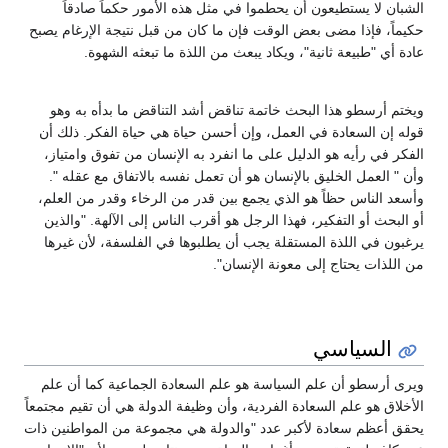
الشبان لا يستطيعون أن يحطموا في مثل هذه الأمور حكماً صادقاً
حكيماً، فإذا مضى بعض الوقت فإن ما كان من قبل نتيجة الإرغام يصبح
عادة أي "طبيعة ثانية"، ويكاد يبعث من اللذة ما تبعثه الشهوة.
ويختم أرسطو هذا البحث خاتمة تناقض أشد التناقض ما بدأه به وهو
قوله إن السعادة في العمل، وإن أحسن حياة هي حياة الفكر. ذلك أن
الفكر في رأيه هو الدليل على ما انفرد به الإنسان من تفوق وامتياز،
وأن " العمل الخليق بالإنسان هو أن تعمل نفسه بالاتفاق مع عقله ".
وأسعد الناس حظاً هو الذي يجمع بين قدر من الرخاء وقدر من العلم،
أو البحث أو التفكير، فهذا الرجل هو أقرب الناس إلى الآلهة. "والذين
يرغبون في اللذة المستقلة يجب أن يطلبوها في الفلسفة، لأن غيرها
من اللذات يحتاج إلى معونة الإنسان".
السياسي
ويرى أرسطو أن علم السياسة هو علم السعادة الجماعية كما أن علم
الأخلاق هو علم السعادة الفردية، وأن وظيفة الدولة هي أن تقيم مجتمعاً
يحقق أعظم سعادة لأكبر عدد "والدولة هي مجموعة من المواطنين ذات