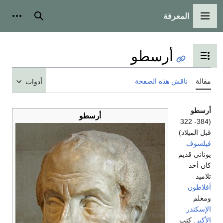
المعرفة
القائمة الرئيسية
بحث
أدوات
أرسطو
تبديل عرض جدول المحتويات
مقالة
ناقش هذه الصفحة
أدوات
أرسطو
أرسطو
(384- 322
قبل الميلاد)
فيلسوف
يوناني قديم
كان أحد
تلاميذ
أفلاطون
ومعلم
الإسكندر
الأكبر
. كتب