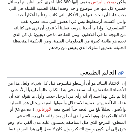
ولكن
ديوجين ليرتس
يضيف إليها 360 كتاباً أخرى أكبر الظن أنها رسائل
قصيرة كل منها في موضوع واحد. وهذه البقايا العلمية القليلة هي التي
يجب علينا أن نبحث فيها عن الأفكار التي كانت وقتاً ما أفكاراً حية،
والتي أكسبت أرسطوطاليس في العصور التي تلت عصره لقب
"الفيلسوف". وإذا ما أخذنا ندرسه فعلينا ألا نتوقع أن نرى في كتاباته
من البهجة ما في أفلاطون، ومن الفكاهة ما في ديجين؛ بل كل الذي
نجده هو طائفة كبيرة من المعلومات القيمة، ومن الحكمة المتحفظة
الخليقة بصديق الملوك الذي يعيش من رفدهم .
العالم الطبيعي
إن الاعتقاد السائد هو أن أرسطو فيلسوف قبل كل شيء، ولعل هذا من
الأخطاء الشائعة؛ بيد أننا سنعده في هذا الكتاب عالماً طبيعياً أولاً، حتى
إذا لم يكن لهذا سند إلا أنه رأى في الرجل جديد. وأول ما نقوله عنه أن
عقله الطلَعة يهتم بعملية الاستدلال وأصولها الفنية، ويحلل هذه العملية
والأصول تحليلاً بلغ من الدقة حداً اصبح معه
الأورغانون
(Organon) أو
الآلة )الفكرية(- وهو الاسم الذي أطلق بعد وفاته على رسالاته في
المنطق- المرجع الذي ظل المناطقة يعتمدون علية مدى ألفي عام. وهو
يتوق إلى أن يكون واضح التفكير، وإن كان لا يصل إلى هذا الغرض فيما