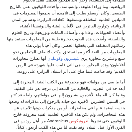
الرياضية، وما وراء الطبيعة، والسياسة، وأخذت اللوقيون تعنى بالتاريخ
الطبيعي. وكان أرسطو يطلب إلى تلاميذه أن يجمعوا المعلومات في
الميادين العلمية المختلفة وينسقوها: كعادات البرابرة؛ ودساتير المدن
اليونانية، وتواريخ الفائزين في الألعاب البيثية والديونيشيا الأثينية،
وأعضاء الحيوانات، وعاداتها، وأصناف النباتات وتوزيعها؛ وتاريخ العلوم
والفلسفة، وأضحت هذه البحوث ذخيرة طيبة من المعلومات يستمد منها
رسائلهم المختلفة التي يخطئها الحصر، وكان أحياناً يولي هذه
المعلومات من الثقة أكثر مما تستحق. وكتب لأنصاف المتعلمين نحو
سبع وعشرين محاورة يرى
شيشرون
وكونتليان
أنها تضارع محاورات
أفلاطون؛ وهذه المحاورات هي التي قامت عليها شهرته في الزمن
القديم؛ وقد ضاعت فيما ضاع على أثر استيلاء البرابرة على رومة.
أما ما بقي من مؤلفاته فهو مجموعة من الكتب الفنية، المجردة إلى
أبعد حد في التجريد، والخالية من المتعة إلى درجة تعز على التقليد،
وقلما كان العلماء الأقدمون يشيرون إليها في مؤلفاتهم، ولعله قد كتبها
في السنين العشرين الأخيرة من حياته بالرجوع إلى مذكرات له وضعها
بنفسه ليعتمد عليها في محاضراته، أو من مذكرات دونها تلاميذه عن
هذه المحاضرات. ولم تكن هذه الذخيرة العلمية الفنية معروفة خارج
اللوقيون حتى نشرها
أندرونيكوس
Andronicus من أهل رودس في
القرن الأول قبل الميلاد. وقد بقيت لنا من هذه الكتب أربعون كتاباً،