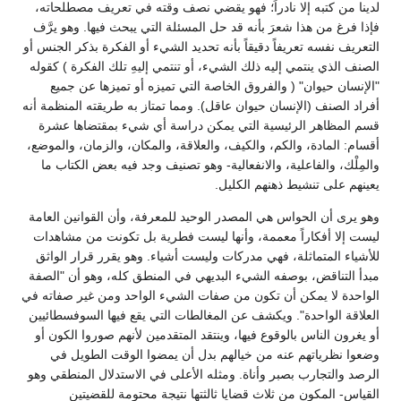
لدينا من كتبه إلا نادراً؛ فهو يقضي نصف وقته في تعريف مصطلحاته،
فإذا فرغ من هذا شعرَ بأنه قد حل المسئلة التي يبحث فيها. وهو يرَّف
التعريف نفسه تعريفاً دقيقاً بأنه تحديد الشيء أو الفكرة بذكر الجنس أو
الصنف الذي ينتمي إليه ذلك الشيء، أو تنتمي إليهِ تلك الفكرة ) كقوله
"الإنسان حيوان" ( والفروق الخاصة التي تميزه أو تميزها عن جميع
أفراد الصنف (الإنسان حيوان عاقل). ومما تمتاز به طريقته المنظمة أنه
قسم المظاهر الرئيسية التي يمكن دراسة أي شيء بمقتضاها عشرة
أقسام: المادة، والكم، والكيف، والعلاقة، والمكان، والزمان، والموضع،
والمِلْك، والفاعلية، والانفعالية- وهو تصنيف وجد فيه بعض الكتاب ما
يعينهم على تنشيط ذهنهم الكليل.
وهو يرى أن الحواس هي المصدر الوحيد للمعرفة، وأن القوانين العامة
ليست إلا أفكاراً معممة، وأنها ليست فطرية بل تكونت من مشاهدات
للأشياء المتماثلة، فهي مدركات وليست أشياء. وهو يقرر قرار الواثق
مبدأ التناقض، بوصفه الشيء البديهي في المنطق كله، وهو أن "الصفة
الواحدة لا يمكن أن تكون من صفات الشيء الواحد ومن غير صفاته في
العلاقة الواحدة". ويكشف عن المغالطات التي يقع فيها السوفسطائيين
أو يغرون الناس بالوقوع فيها، وينتقد المتقدمين لأنهم صوروا الكون أو
وضعوا نظرياتهم عنه من خيالهم بدل أن يمضوا الوقت الطويل في
الرصد والتجارب بصبر وأناة. ومثله الأعلى في الاستدلال المنطقي وهو
القياس- المكون من ثلاث قضايا ثالثتها نتيجة محتومة للقضيتين