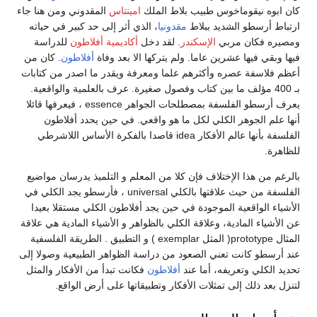
كان ابوه نيقوماخوس طبيب بلاط الملك
امينتاس
المقدوني ومن هنا جاء
ارتباط أرسطو الشديد ببلاط
مقدونيا
، الذي أثر إلى حد كبير في حياته
ومصيره فكان مربي
الإسكندر
. لقد دخل
أكاديمية أفلاطون
للدراسة
فيها وبقي فيها عشرين عاما. ولم يتركها الا بعد وفاة
أفلاطون
. كان من
أعظم فلاسفة عصره وأكثرهم علما ومعرفة ويقدر ما اصدر من كتابات
بـ 400 مؤلف ما بين كتاب وفصول صغيرة. عرف بالعلمية والواقعية.
يعرف أرسطو الفلسفة بمصطلحات الجواهر essence ، فيعرفها قائلا
أنها علم الجوهر الكلي لكل ما هو واقعي. في حين يحدد أفلاطون
الفلسفة بأنها عالم الأفكار idea قاصدا بالفكرة الأساس اللاشرطي
للظاهرة.
بالرغم من هذا الإختلاف فإن كلا من المعلم و التلميذ يدرسان مواضيع
الفلسفة من حيث علاقتها بالكلي universal ، فأرسطو يجد الكلي في
الأشياء الواقعية الموجودة في حين يجد أفلاطون الكلي مستقلا بعيدا
عن الأشياء المادية، وعلاقة الكلي بالظواهر و الأشياء المادية هي علاقة
المثال prototype( المثل exemplar ) و التطبيق . الطريقة الفلسفية
عند أرسطو كانت تعني الصعود من دراسة الظواهر الطبيعية وصولا إلى
تحديد الكلي وتعريفه، أما عند
أفلاطون
فكانت تبدأ من الأفكار والمثل
لتنزل بعد ذلك إلى تمثلات الأفكار وتطبيقاتها على أرض الواقع.