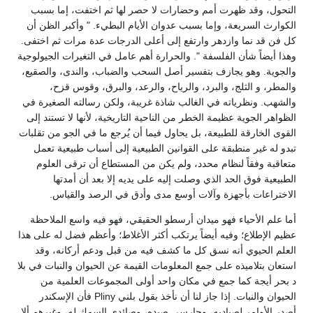
التحول، وقد ظهرت أمم وحضارات لا حصر لها ثم اختفت، إما بسبب
الكوارث السريعة، وإما بسبب عدوان الأيام البطيء. " وأكبر الظن أن
كل فن قد نما وازدهر وارتفع إلى أعلى الدرجات عدة مرات ثم اختفى.
وهذا أيضاً شأن الفلسفة ". والحرارة أهم عامل في التغيرات الجيولوجية
والجوية. وهو يجازف بتفسير أصل السحب والضباب، والندى، والصقيع،
والمطر، و الثلج، والبرد، والرياح، والرعد، والبرق، وقوس قزح،
والشهب. ونظرياته في الغالب شاذة غريبة، ولكن رسالته الصغيرة في
الظواهر الجوية عظيمة الخطر من الناحية التاريخية، لأنها لا تستند إلى
القوى الخارقة للطبيعة، بل يحاول فيما أن يُرجع ما في الجو من تقلبات
تبدو له غير منطبقة على القوانين الطبيعية إلى أسباب طبيعية تعمل
متعاقبة وفقاً لنظام محدد، ولم يكن من المستطاع أن ترقى العلوم
الطبيعية فوق الحد الذي وصلت إليه على يديه إلا بعد أن أمدتها
الاختراعات بأجهزة وآلات أوسع مدى وأدق في الرصد والقياس.
أما علم الأحياء فهو ميدان أرسطو الحقيقي، فهو فيه واسع الملاحظة
عظيم الإطلاع؛ وفيه أيضاً يرتكب أكثر الأغلاط؛ وأعظم فضل له على هذا
العلم الحيوي أنه نسق كل ما كشف فيه من قبل ودعم أركانه، وقد
استعان بتلاميذه على جمع المعلومات القيمة عن الحيوان والنبات في بلا
د بحر أيجة كما جمع في مكان واحد أولى المجموعات العلمية من
الحيوان والنبات. إذا جاز لنا أن نأخذ بقول بلني Pliny فأن الإسكندر
أصدر الأوامر لصياديه، وحارسي صيده، وصائدي السمك له، وغيرهم ألا