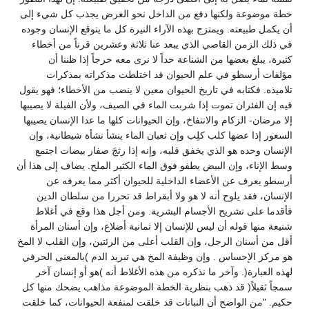
خطة موضوعة ولكنها دفع من الداخل نحو الغرض يجذب كل شيء إلى
أن يكمل طبيعته. ويمتزج بهذه الآراء النيرة كل ما يتوقع الإنسان وجوده
في ذلك الزمن القاصي الذي يبعد عنا ثلاثة وعشرين قرناً من أخطاء
كثيرة، يبلغ بعضها من الشناعة حداً لا نرى معه حرجاً إذا ظننا أن
مؤلفات أرسطو في علم الحيوان قد اختلطت مذكراته بمذكرات
تلاميذه. فكتابه في تاريخ الحيوان معين لا ينضب من الأخطاء؛ فهو يقول
فيه إن الفئران تموت إذا شربت الماء في الصيف، ولأن الفيلة لا يصيبها
إلا مرضان- الزكام والانتفاخ، وإن الحيوانات كلها ما عدا الإنسان يصيبها
السعور إذا عضها كلب كلِب وإن ثعبان الماء ينشأ نشأة شيطانية، وإن
الإنسان وحده هو الذي يخفق قلبه، وإنه إذا رثجَ صفار بيضات اجتمع
وسط الإناء، وإن البيض يطفو فوق الماء الكثير الملح. يضاف إلى هذا أن
أرسطو يعرف عن الأعضاء الداخلية للحيوان أكثر مما يعرفه عن
الإنسان، فقد يلوح أنه لا هو ولا أبقراط قد تحررا من سلطان الدين
فأقدما على تشريح الأجسام البشرية. ومن أجل هذا وقع في أغلاط
شنيعة منها قوله أن ليس للإنسان إلا ثمانية أضلاع، وإن أسنان المرأة
أقل من أسنان الرجل، وإن القلب أعلى من الرئتين، وإن القلب لا المخ
هو مركز الإحساس . وإن وظيفة المخ هي تبريد الدم )بالمعنى الحرفي
لهذه العبارة(. وآخر ما نذكره من هذه الأغلاط أنه )هو أو إنسان آخر
سمجاً ثقيلاً( قد ذهب بنظرية الخطة الموضوعة مذاهب يضحك منها كل
حكيم. "من الواضح أن النباتات قد خلقت لمنفعة الحيوانات، كما خلقت