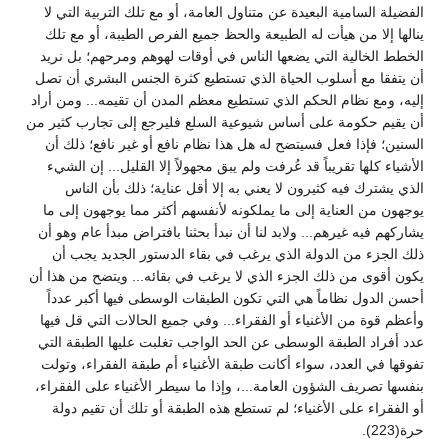
الفضيلة السامية البعيدة عن متناول العامة، أو مع تلك التربية التي لا
ينالها إلا من هيأت له الطبيعة والحظ جميع الفرص الطيبة، أو مع تلك
الخطط الخالية التي يضعها الناس في أوقات لهوهم ومرحهم؛ بل نريد
أن يتفقا مع أسلوب الحياة الذي تستطيع كثرة الجنس البشري أن تصل
إليه، ومع نظام الحكم الذي تستطيع معظم المدن أن تقيمه... ومن أراد
أن يقيم حكومة على أساس شيوعية السلع فليرجع إلى تجارب كثير من
السنين؛ فإذا فعل فسيتضح له هل هذا نظام نافع أو غير نافع؛ ذلك أن
الأشياء كلها تقريباً قد عُرفت ولم يبق مجهولاً إلا القليل... إن الشيء
الذي يشترك فيه كثيرون لا يعني به إلا أقل عناية؛ ذلك بأن الناس
يوجهون من العناية إلى ما يملكونه لأنفسهم أكثر مما يوجهون إلى ما
يشاركهم فيه غيرهم... ولابد لنا أن نبدأ بحثنا بافتراض مبدأ عام وهو أن
ذلك الجزء من الدولة الذي يرغب في بقاء الدستور الجديد يجب أن
يكون أقوى من ذلك الجزء الذي لا يرغب في بقائه... ويتضح من هذا أن
أحسن الدول نظاماً هي التي تكون الطبقات الوسطى فيها أكبر عدداً
وأعظم قوة من الأغنياء أو الفقراء... وفي جميع الحالات التي قل فيها
عدد أفراد الطبقة الوسطى عن الحد الواجب تغلبت عليها الطبقة التي
تفوقها في العدد، سواء أكانت طبقة الأغنياء أم طبقة الفقراء، وتولت
بنفسها تصريف الشؤون العامة...، وإذا ما سيطر الأغنياء على الفقراء،
أو الفقراء على الأغنياء؛ لم تستطع هذه الطبقة أو تلك أن تقيم دولة
حرة(223).