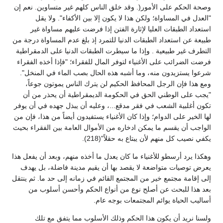
وصحة الحكم على الأمور(. وقد خلق الناس كلهم غير متساوين. نعم إن
"العدل في المساواة؛ ولكن هذا لا يكون إلا بين الأكفاء". ولا يقل
استعداد الطبقات العليا لإثارة الفتن إذا فرضت عليهم مساواة غير
طبيعة عن استعداد الطبقات الدنيا للتمرد إذ بلغ عدم المساواة درجة من
التطرف غير طبيعية . وإذا ما سيطرت الطبقات الدنيا على الدمقراطية
فرضت الضرائب على الأغنياء لتوفر المال للفقراء؛ "فإذا أخذه الفقراء
شرعوا يستزيدون منه، وما أشبه هذه الحال بصب الماء في المنخل".
ومع هذا فإن الرجل المحافظ الحكيم لن يترك الناس يموتون جوعاً،
"يجب على الوطني الحق في الحكومة الديمقراطية أن يحذر من أن
تكون أغلبية الشعب في فقر مدقع...، وعليه أن يبذل جهده في أن يوفر
لها الخير على الدوام؛ وإذا كان الأغنياء يستفيدون أيضاً من هذا، فإن من
الواجب أن يقسم ما يمكن ادخاره من الأموال العامة بين الفقراء بحيث
يكفي نصيب كل منهم لأن يبتاع به حقلاً"(218).
وهكذا يرد أرسطو للأغنياء ما كان يعدل ما أخذه منهم، وبعد أن يفعل هذا
يعرض توصيات متواضعة لا يقصد بها أن يقيم مدينة فاضلة، بل يهدف
إلى إقامة مجتمع خير من المجتمع القائم في زمانه إلى حد ما. ثم ينتقل
بعد هذا للبحث عن أصلح نوع من أنواع الحكم وأحسن أسلوب من
أساليب الحياة يوائم المجتمعات بوجه عام.
ولسنا نريد أن يكون هذا الحكم وذلك الأسلوب مما يتفق مع تلك