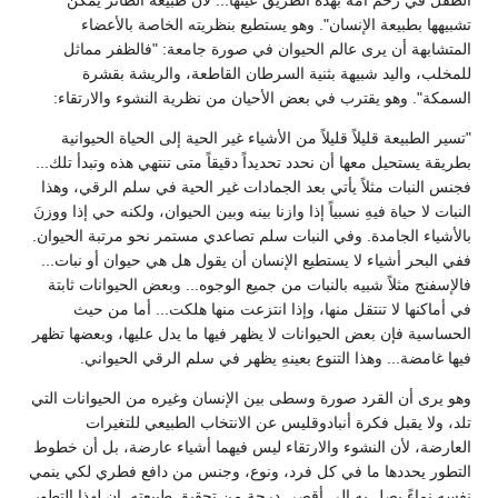
تشبيهها بطبيعة الإنسان". وهو يستطيع بنظريته الخاصة بالأعضاء
المتشابهة أن يرى عالم الحيوان في صورة جامعة: "فالظفر مماثل
للمخلب، واليد شبيهة بثنية السرطان القاطعة، والريشة بقشرة
السمكة". وهو يقترب في بعض الأحيان من نظرية النشوء والارتقاء:
"تسير الطبيعة قليلاً قليلاً من الأشياء غير الحية إلى الحياة الحيوانية
بطريقة يستحيل معها أن نحدد تحديداً دقيقاً متى تنتهي هذه وتبدأ تلك...
فجنس النبات مثلاً يأتي بعد الجمادات غير الحية في سلم الرقي، وهذا
النبات لا حياة فيهِ نسبياً إذا وازنا بينه وبين الحيوان، ولكنه حي إذا ووزنَ
بالأشياء الجامدة. وفي النبات سلم تصاعدي مستمر نحو مرتبة الحيوان.
ففي البحر أشياء لا يستطيع الإنسان أن يقول هل هي حيوان أو نبات...
فالإسفنج مثلاً شبيه بالنبات من جميع الوجوه... وبعض الحيوانات ثابتة
في أماكنها لا تنتقل منها، وإذا انتزعت منها هلكت... أما من حيث
الحساسية فإن بعض الحيوانات لا يظهر فيها ما يدل عليها، وبعضها تظهر
فيها غامضة... وهذا التنوع بعينهِ يظهر في سلم الرقي الحيواني.
وهو يرى أن القرد صورة وسطى بين الإنسان وغيره من الحيوانات التي
تلد، ولا يقبل فكرة أنبادوقليس عن الانتخاب الطبيعي للتغيرات
العارضة، لأن النشوء والارتقاء ليس فيهما أشياء عارضة، بل أن خطوط
التطور يحددها ما في كل فرد، ونوع، وجنس من دافع فطري لكي ينمي
نفسه نماءً يصل به إلى أقصى درجة من تحقيق طبيعته. إن لهذا التطور