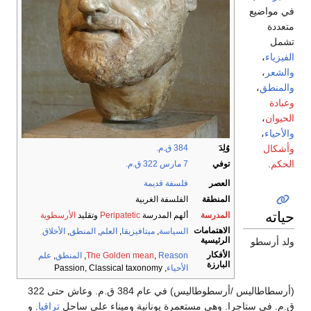
في مواضيع
متعددة
تشمل
الفيزياء
،
والشعر
،
والمنطق
،
وعبادة
الحيوان
،
والأحياء
،
وأشكال
وُلِدَ
384 ق.م.
الحكم
.
توفي
7 مارس
322 ق.م.
العصر
فلسفة قديمة
المنطقة
الفلسفة الغربية
حياته
المدرسة
ألهم المدرسة
Peripatetic
وتقليد
الأرسطوية
الاهتمامات
السياسة
,
ميتافيزيقا
,
العلم
,
المنطق
,
الأخلاق
الرئيسية
ولد أرسطو
الأفكار
Reason
,
The Golden mean
,
المنطق
,
علم
البارزة
الأحياء
, Passion, Classical taxonomy
(أرسطاطاليس /أرسطوطاليس) في عام 384 ق.م. وعاش حتى 322
ق.م. في ستاجرا. وهي مستعمرة يونانية وميناء على ساحل
تراقيا
. و