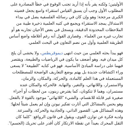
الأوليتين؛ ولكنه يقر بأنه إذا أريد تجنب الوقوع في خطأ المصادرة على
المطلوب الأول وجب أن يسبق القياس استقراء واسع يجعل قضيته
الكبرى مرجحة؛ وهو وإن كان في رسائله الفلسفية يضل في بيداء
الاستدلال يمجد الاستقراء ويجمع في كتبه العلمية ذخيرة طيبة من
الملاحظات المحدودة الدقيقة، ويسجل في بعض الأحيان تجاربه هو أو
تجارب غيره من العلماء . وقصارى القول أنه رغم أغلاطه واضع أساس
الطريقة العلمية وأول من نضم التعاون في البحث العلمي.
فهو يبدأ بحثه العلمي من حيث انتهى
ديموقريطس
، ولا يخشى أن يلج
كل ميدان فيه. وهو أضعف ما يكون في الرياضيات والطبيعة، ويقتصر
فيهما على دراسة المبادئ الأساسية. فهو في كتابه "الطبيعة" لا يسعى
وراء اكتشافات جديدة بل يهتم بوضع التعاريف الواضحة للمصطلحات
المستعملة في هذا العلم كالمادة، والحركة، والمكان، والزمان،
والاستمرار، واللانهائي، والتغير، والنهاية. فالحركة والمكان عنده
مستمران، وهما لا تتكونان، كما يفترض زينون، من لحظات أو أجزاء
صغيرة غير قابلة للانقسام، والشيء "اللانهائي" موجود بالقوة لا بالفعل.
وهو يحس بالمشاكل التي أثارت تفكير نيوتن وإن لم يعمل شيئاً لحلها؛
وهذه المشاكل هي: القصور الذاتي، والجاذبية والحركة، والسرعة.
ولديه فكرة عن توازن القوى، ويقول في قانون الروافع: "كلما كان
الثقل المحرك بعيداً عن نقطة الارتكاز كان أقدر على تحريك (الجسم)".