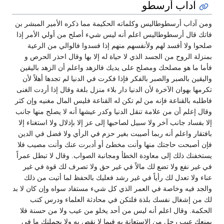
آداب أرسطو
ومن آداب أرسطوطاليس وكلماته الحكيمة مما ذكره الأمير المبشر بن
فاتك قال أرسطوطاليس اعلم أنه ليس شيء أصلح من أولي الأمر إذا
صلحوا ولا أفسد لهم ولأنفسهم منهم إذا فسدوا فالوالي من الرعية
بمنزلة الروح من الجسد الذي لا حياة له إلا بها وقال احذر الحرص و
فأما ما هو مصلحك ومصلح على يديك فالزهد واعلم أن الزهد باليقين
واليقين بالصبر والصبر بالفكر فإذا فكرت في الدنيا لم تجدها أهلاً لأن
تكرمها بهوان الآخرة لأن الدنيا دار بلاء منزل بلغة وقال إذا أردت الغنى
فاطلبه بالقناعة فإنه من لم تكن له القناعة فليس المال مغنيه وإن كثر
وقال إعلم أن من علامة تنقل الدنيا وكدر عيشها أنه لا يصلح منها جانب
إلا بفساد جانب آخر ولا سبيل لصاحبها إلى عز إلا بإذلال ولا استغناء إلا
بافتقار واعلم أنه ربما أصيبت بغير حزم في الرأي ولا فضل في الدين
فإن أصبحت حاجتك منها وأنت مخطئ أو أدبرت عنك وأنت مصيب فلا
يستخفنك ذلك إلى معاودة الخطأ ومجانبة الصواب‏.‏ وقال لا تبطل عمراً
في غير نفع ولا تضع لك مالاً في غير حق ولا تصرف لك قوة في غير
عناء ولا تعدل لك رأياً في غير رشد فعليك بالحفظ لما أتيت من ذلك
والجد فيه وخاصة في العمر الذي كل شيء مستفاد سواه وإن كان لا بد
لك من إشغال نفسك بلذة فلتكن في محادثة العلماء ودرس كتب
الحكمة‏.‏ وقال اعلم أنه ليس من أحد يخلو من عيب ولا من حسنة فلا
يمنعك عيب رجل من الاستعانة به فيما لا نقص به ولا يحملنك ما في