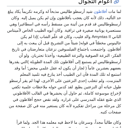
أعوام التجوال
لما مات
أفلاطون
شيد أرسطو طاليس مذبحاً له وكرمه تكريماً يكاد يبلغ
حد التأليه، ذلك لأنه كان يعجب بأفلاطون وإن لم يكن يميل إليه. وكان
أرسطوطاليس قد قدم من أثينة من مسقط رأسه في اسطاغيرا وهي
مستعمرة يونانية صغيرة في تراقية. وكان أبوه الطبيب الخاص لأمينتاس
الثاني Amyntas II والد فليب، وكان قد علّم الشاب )إذا لم يكن
جالينوس مخطئاً في قوله( شيئاً من التشريح قبل أن يبعث به إلى
أفلاطون. واجتمعت باجتماع الفيلسوفين نزعتان متعارضتان في تاريخ
الفكر- النزعة الصوفية والنزعة الطبيعية- وأخذتا تحتربان. ولو أن
أرسطوطاليس لم يستمع إلى أفلاطون تلك المدة الطويلة )التي يقدرها
بعضهم بعشرين عاماً ( لجاز أن يكون له عقل علمي محض؛ أما وقد
استمع له تلك المدة فأن ابن الطبيب أخذ ينازع فيه تلميذ المعلم
المتزمت، ولم تتغلب إحدى النزعتين على الأخرى، لهذا لم يقر أرسطو
طول حياته أي النزعتين يطيع. لقد كدس حوله ملاحظات علمية تكفي
لإخراج موسوعة كاملة، ثم حاول أن يحشرها في القالب الأفلاطوني
الذي صُنع عقله المدرسي على غراره. ولقد نقض حجج أفلاطون في
كل مرحلة من مراحل تفكيره لأنه كان يستعير منه في كل صفحة من
صفحات كتبه.
وكان طالباً مجداً، وسرعان ما لاحظ فيه معلمه هذا الجد. ولما قرأ