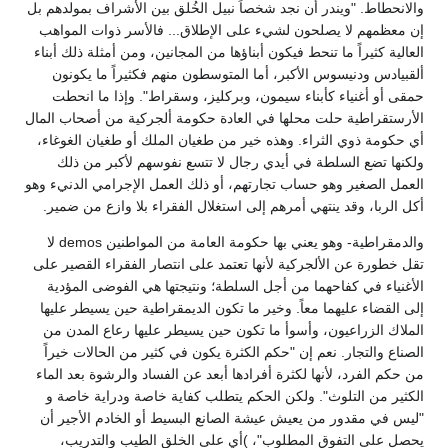
والانحطاط. "ويندر أن نجد شخصاً نبيل الخُلق بين الأشراف بمولدهم بل
إن معظمهم لا يصلحون لشيء على الإطلاق... فالأسر ذوات المواهب
العالية كثيراً ما تنحط فيكون أبناؤها من المجانين، ومن أمثلة ذلك أبناء
ألقبيادس ودنيسوس الأكبر، أما المتوسطون منهم فكثيراً ما يكونون
حمقى أو أغنياء كأبناء سيمون، وبركليز، وسقراط". وإذا ما انحطت
الأرستقراطية حلت محلها في العادة حكومة ألجركية من أصحاب المال
أي حكومة ذوي الثراء. وهذه خير من طغيان الملك أو طغيان الغوغاء،
ولكنها تضع السلطة في أيدي رجال لا تتسع نفوسهم لأكبر من ذلك
العمل الصغير وهو حساب تجارتهم، أو ذلك العمل الإجرامي الدنيء وهو
أكل الربا، وقد ينتهي أمرهم إلى استغلال الفقراء بلا وازع من ضمير.
والدمقراطية- وهو يعني بها حكومة العامة من المواطنين demos لا
تقل خطورة عن الألجركية لأنها تعتمد على انتصار الفقراء القصير على
الأغنياء في كفاحهما من أجل السلطة؛ ونتيجتها هي الفوضى المؤدية
إلى القضاء عليهما معاً. وخير ما تكون الديمقراطية حين يسيطر عليها
الملاك الزراعيون، وأسوأ ما تكون حين يسيطر عليها رعاع المدن من
الصناع والتجار. نعم إن "حكم الكثرة يكون في كثير من الحالات خيراً
من حكم الفرد، لأنها لكثرة أفرادها أبعد عن الفساد والرشوة بعد الماء
الكثير من التلوث". ولكن الحكم يتطلب كفاية خاصة ودراية خاصة و
"ليس في مقدور من يعيش عيشة الصانع البسيط أو الخادم الأجير أن
يحصل على التفوق المطلوب"، )أي على الخلق الطيب والتدريب،