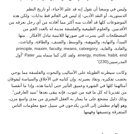
وليس في وسعنا أن نقول إنه قد علم الأحياء، أو تاريخ النظم
الدستورية، أو النقد الأدبي- إذ ليس في العالم قط بدايات- ولكن هذه
الموضوعات كلها قد أفادت منه أكثر مما أفادته من أي رجل نعرفه من
الأقدمين. والعلوم الطبيعية والفلسفة مدينة له بالعدد الجم من
المصطلحات التي يسرت في صورتها اللاتينية تبادل الأفكار... منها:
المبدأ، والنهاية، والموهبة، والوسط، والصنف، والطاقة، والباعث،
والعادة، والغاية، principle, maxim, faculty, means, catxegory,
energy, motive, habit, end. ولقد كان كما سماه بيتر Pater "أول
المدرسيين(230)"
وكانت سيطرته الطويلة على الأساليب والبحوث والفلسفة مما يوحي
بخصب تفكيره، ونفاذ بصيرته. وإن كتابيه في الأخلاق والسياسة ليفوقان
أمثالهما كلها في الشهرة وعميق التأثير حتى أيامنا هذه، وإذا ما أنقصنا
من تقديرنا له كل ما فيه من عيوب، فإنه يبقى بعدها "سيد العارفين".
وذلك دليل مشجع على ما يمتاز به العقل البشري من مدى واسع مرن،
وهو إلهام مطمئن إلى الذين يكدحون في سبيل جمع معلومات الناس
المتفرقة وتنسيقها وفهمها.