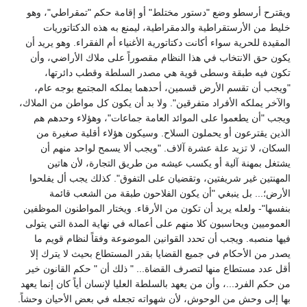
ويقترح أرسطو وضع "دستور مختلط" أو إقامة حكم "تمقراطي"، وهو
خليط من الأرستقراطية والدمقراطية، ليمنع به هذه الدكتاتوريات
المقيدة للحرية سواء أكانت دكتاتورية الأغنياء أم الفقراء. وهو يريد أن
يكون حق الانتخاب في هذا النظام مقصوراً على ملاك الأراضي، وأن
تكون فيه طبقة وسطى قوية هي مصدر السلطة وقطب دائرتها،
"ويجب أن تقسم الأرض قسمين، أحدهما يملكه المجتمع بوجه عام،
والآخر يملكه الأفراد متفرقين". ولا بد أن يكون كل مواطن من الملاك،
ويجب "أن يطعموا على الموائد العامة جماعات"، وهؤلاء وحدهم هم
الذين يقترعون أو يحملون السلاح. وسيكون هؤلاء أقلية صغيرة من
السكان، لا تزيد علة عشرة آلاف. "ويجب ألا يسمح لواحد منهم أن
يشتغل بمهنة آلية أو يكسب عيشه من طريق التجارة، لأن هاتين
المهنتين غير شريفتين، وتقضيان على التفوق". كذلك يجب أل يفلحوا
الأرض؛... بل ينبغي "أن يكون الفلاحون طبقة من الشعب قائمة
بنفسها"- ولعله يريد أن تكون من الأرقاء. ويختار المواطنون الموظفين
العموميين ويحاسبون كلا منهم على أعماله في نهاية المدة التي يتولى
فيها منصبه. ويجب أن تحدد القوانين الموضوعة وفقاً لنظام قويم ما
يصدر من الأحكام في جميع القضايا بقدر المستطاع بحيث لا يترك إلا
أقل عدد مستطاع منها لتصرف القضاة... " ذلك أن " حكم القانون خير
من حكم الفرد...، وأن من يعهد بالسلطة العليا لإنسان أياً كان إنما يعهد
بها إلى وحش من الوحوش، لأن شهواته تجعله في بعض الأحيان وحشاً.