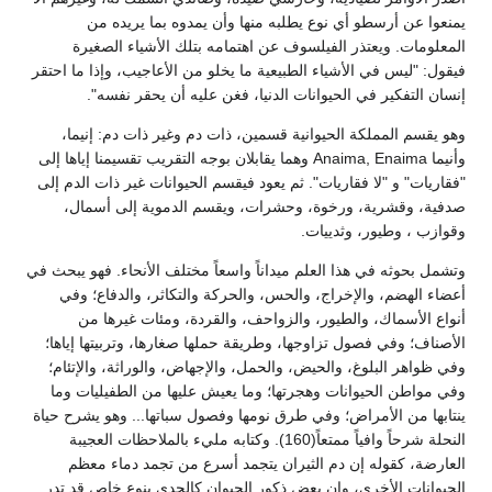
يمنعوا عن أرسطو أي نوع يطلبه منها وأن يمدوه بما يريده من
المعلومات. ويعتذر الفيلسوف عن اهتمامه بتلك الأشياء الصغيرة
فيقول: "ليس في الأشياء الطبيعية ما يخلو من الأعاجيب، وإذا ما احتقر
إنسان التفكير في الحيوانات الدنيا، فغن عليه أن يحقر نفسه".
وهو يقسم المملكة الحيوانية قسمين، ذات دم وغير ذات دم: إنيما،
وأنيما Anaima, Enaima وهما يقابلان بوجه التقريب تقسيمنا إياها إلى
"فقاريات" و "لا فقاريات". ثم يعود فيقسم الحيوانات غير ذات الدم إلى
صدفية، وقشرية، ورخوة، وحشرات، ويقسم الدموية إلى أسمال،
وقوازب ، وطيور، وثدييات.
وتشمل بحوثه في هذا العلم ميداناً واسعاً مختلف الأنحاء. فهو يبحث في
أعضاء الهضم، والإخراج، والحس، والحركة والتكاثر، والدفاع؛ وفي
أنواع الأسماك، والطيور، والزواحف، والقردة، ومئات غيرها من
الأصناف؛ وفي فصول تزاوجها، وطريقة حملها صغارها، وتربيتها إياها؛
وفي ظواهر البلوغ، والحيض، والحمل، والإجهاض، والوراثة، والإتئام؛
وفي مواطن الحيوانات وهجرتها؛ وما يعيش عليها من الطفيليات وما
ينتابها من الأمراض؛ وفي طرق نومها وفصول سباتها... وهو يشرح حياة
النحلة شرحاً وافياً ممتعاً(160). وكتابه مليء بالملاحظات العجيبة
العارضة، كقوله إن دم الثيران يتجمد أسرع من تجمد دماء معظم
الحيوانات الأخرى، وإن بعض ذكور الحيوان كالجدي بنوع خاص قد تدر