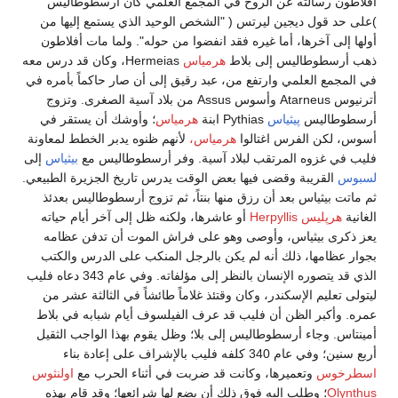
أفلاطون رسالته عن الروح في المجمع العلمي كان أرسطوطاليس
)على حد قول ديجين ليرتس ( "الشخص الوحيد الذي يستمع إليها من
أولها إلى آخرها، أما غيره فقد انفضوا من حوله". ولما مات أفلاطون
ذهب أرسطوطاليس إلى بلاط
هرمياس
Hermeias، وكان قد درس معه
في المجمع العلمي وارتفع من، عبد رقيق إلى أن صار حاكماً بأمره في
أترنيوس Atarneus وأسوس Assus من بلاد آسية الصغرى. وتزوج
أرسطوطاليس
پيثياس
Pythias ابنة
هرمياس
؛ وأوشك أن يستقر في
أسوس، لكن الفرس اغتالوا
هرمياس،
لأنهم ظنوه يدبر الخطط لمعاونة
فليب في غزوه المرتقب لبلاد آسية. وفر أرسطوطاليس مع
بيثياس
إلى
لسبوس
القريبة وقضى فيها بعض الوقت يدرس تاريخ الجزيرة الطبيعي.
ثم ماتت بيثياس بعد أن رزق منها بنتاً، ثم تزوج أرسطوطاليس بعدئذ
الغانية
هرپليس Herpyllis
أو عاشرها، ولكنه ظل إلى آخر أيام حياته
يعز ذكرى بيثياس، وأوصى وهو على فراش الموت أن تدفن عظامه
بجوار عظامها، ذلك أنه لم يكن بالرجل المنكب على الدرس والكتب
الذي قد يتصوره الإنسان بالنظر إلى مؤلفاته. وفي عام 343 دعاه فليب
ليتولى تعليم الإسكندر، وكان وقتئذ غلاماً طائشاً في الثالثة عشر من
عمره. وأكبر الظن أن فليب قد عرف الفيلسوف أيام شبابه في بلاط
أمينتاس. وجاء أرسطوطاليس إلى بلا؛ وظل يقوم بهذا الواجب الثقيل
أربع سنين؛ وفي عام 340 كلفه فليب بالإشراف على إعادة بناء
اسطرخوس
وتعميرها، وكانت قد ضربت في أثناء الحرب مع
اولنثوس
Olynthus
؛ وطلب إليه فوق ذلك أن يضع لها شرائعها؛ وقد قام بهذه