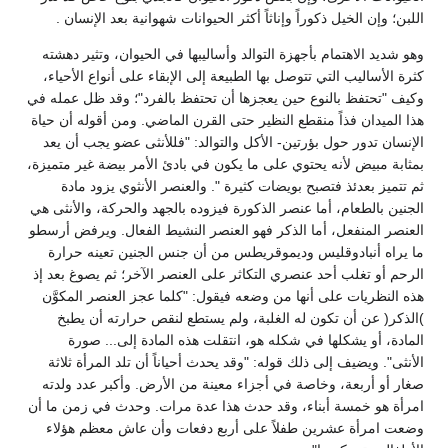
اللبن؛ وإن الخيل ذكوراً وإناثاً أكثر الحيوانات شهوانية بعد الإنسان .
وهو شديد الاهتمام بأجهزة التوالد وأساليبها في الحيوان، وتثير دهشته
كثرة الأساليب التي تتوصل بها الطبيعة إلى الإبقاء على أنواع الأحياء،
وكيف "تحتفظ بالنوع حين يعجزها أن تحتفظ بالفرد"؛ وقد ظل عمله في
هذا الميدان فذاً منقطع النظير حتى القرن الماضي. ومن أقوله أن حياة
الإنسان تدور حول بؤرتين- الأكل والتوالد: "فللأنثى عضو يجب أن يعد
بمثابة مبيض لأنه يحتوي على ما يكون في بادئ الأمر بيضة غير متميزة،
ثم تتميز بعدئذ فتصبح بويضات كثيرة ". والعنصر الأنثوي يزود مادة
الجنين بالطعام، أما عنصر الذكورة فيزوده بالجهد والحركة، والأنثى هي
العنصر المنفعل، أما الذكر فهو العنصر النشيط الفعال. ويرفض أرسطو
ما يراه أنبادوقليس وديموقريطس من أن جنس الجنين تعينه حرارة
الرحم أو تغلب أحد عنصري التكاثر على العنصر الآخر؛ ثم يصوغ بعد إذ
هذه النظريات على أنها من وضعه فيقول: "كلما عجز العنصر المكوَّن
)الذكر( عن أن تكون له الغلبة، ولم يستطع لنقص حرارته أن يطبخ
المادة، أو يشكلها في شكله هو، انتقلت هذه المادة إلى... صورة
الأنثى". ويضيف إلى ذلك قوله: "وقد يحدث أحياناً أن تلد المرأة ثلاثة
صغار أو أربعة، وخاصة في أجزاء معينة من الأرض. وأكبر عدد ولدته
امرأة هو خمسة أبناء، وقد حدث هذا عدة مرات. وحدث في زمن ما أن
وضعت امرأة عشرين طفلاً على أربع دفعات وأن عاش معظم هؤلاء