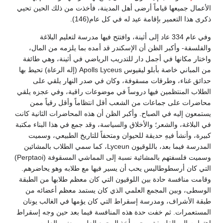
الأعمال جميعها قياماً أرضى أهل المدينة، فأخذت من ذلك الحين تحيي
ذكرى هذا التعمير بإقامة عيد له في كل عام(146).
وفي عام 334 عاد إلى أثينة، وافتتح فيها مدرسة لتعليم البلاغة
والفلسفة- وأكبر الظن أن الإسكندر قد أمده بما يلزمه من المال،
واختار مكانها في أجمل دار للتدريب الرياضي في أثينة، وهي طائفة
من المباني خاصة بأبلو ليقيوس Apolls Lyceus (إله الرعاة) تحيط بها
حدائق غناء، وطرقات مسقوفة، وكان في صدر النهار يلقي على
الطلاب المنتظمين فيها دروساً في موضوعات راقية، وفي عجزه يلقي
محاضرات على جماعات من الشعب أقل انتظاماً وأقل رقياً ممن
يستمعون إليه في الصباح. وأكبر الظن أن هذه المحاضرات الثانية كانت
في البلاغة، والشعر؛ والأخلاق والسياسة، وقد جمع في هذا البناء مكتبة
كبيرة، وأنشأ فيهِ حديقة للحيوان ومتحفاً للتاريخ الطبيعي، وسميت
المدرسة فيما بعد، باللوقيون Lyceun، كما سمي الطلاب بالمشائين
وسميت فلسفتهم بالمشائية نسبة إلى المماشي المسقوفة (Perptaoi)
التي كان أرسطوطاليس يحب أن يسير فيها مع طلابه وهو يحاضرهم.
وقامت منافسة حادة بين اللوقيون التي كان معظم طلابها من الطبقة
الوسطى، وبين المجمع العلمي الذي كان يستمد معظم أعضائه من
طبقة الأشراف، ومدرسة إسقراط التي كان يؤمها في الغالب يونان
المستعمرات. ثم خفت حدة هذه المنافسة فيما بعد حين وجه إسقراط
اهتمامه إلى الفلسفة، وحين أخذ المجمع العلمي يعنى بالعلوم