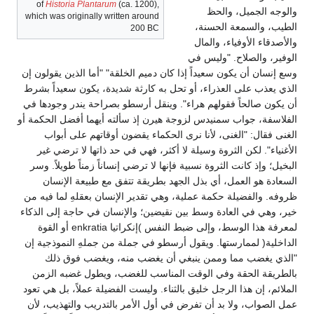
of
Historia Plantarum
(ca. 1200),
والوجه الجميل، والحظ
which was originally written around
الطيب، والسمعة الحسنة،
200 BC
والأصدقاء الأوفياء، والمال
الوفير، والصلاح. "وليس في
وسع إنسان أن يكون سعيداً إذا كان دميم الخلقة" "أما الذين يقولون إن
الذي يعذب على العذراء، أو تحل به كارثة شديدة، يكون سعيداً بشرط
أن يكون صالحاً فقولهم هراء". وينقل أرسطو بصراحة يندر وجودها في
الفلاسفة، جواب سمنيدس لزوجة هيرن إذ سألته أيهما أفضل الحكمة أو
الغنى فقال: "الغنى، لأنا نرى الحكماء يقضون أوقاتهم على أبواب
الأغنياء". لكن الثروة وسيلة لا أكثر، فهي في حد ذاتها لا ترضي غير
البخيل؛ وإذ كانت الثروة نسبية فإنها لا ترضي إنساناً زمناً طويلاً. وسر
السعادة هو العمل، أي بذل الجهد بطريقة تتفق مع طبيعة الإنسان
ظروفه. والفضيلة حكمة عملية، وهي تقدير الإنسان بعقلهِ لما فيه من
خير، وهي في العادة وسط بين نقيضين؛ والإنسان في حاجة إلى الذكاء
لمعرفة هذا الوسط، وإلى ضبط النفس )إنكراتيا enkratia أو القوة
الداخلية( لممارستها. ويقول أرسطو في جملة من جملهِ النموذجية إن
"الذي يغضب مما وممن ينبغي أن يغضب منه، ويغضب فوق ذلك
بالطريقة الحقة وفي الوقت المناسب للغضب، ويطول غضبه الزمن
الملائم، إن هذا الرجل خليق بالثناء. وليست الفضيلة عملاً، بل هي تعود
عمل الصواب، ولا بد أن تفرض في أول الأمر بالتدريب والتهذيب، لأن