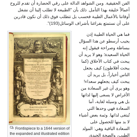
الفن الحقيقية. ومن الشواهد الدالة على رقي الحضارة أن تقدم للروح
أعمالاً خليقة بهذا التأمل. ذلك بأن "الطبيعة لا تطلب إلينا أن نشغل
أوقاتنا بالأعمال الطيبة فحسب بل تتطلب فوق ذلك أن نكون قادرين
على أن نستمتع بفراغنا بأشراف الوسائل(193)".
فما هي الحياة الطيبة إذن
يجيب أرسطو عن هذا السؤال
ببساطة وصراحة فيقول إنه
الحياة السعيدة؛ وهو لا يريد أن
يبحث في كتاب الأخلاق (كما
يبحث أفلاطون) كيف يجعل
الناس أخياراً، بل يريد أن
يبحث كيف يجعلهم سعداء!
وهو يرى أن غير السعادة من
الأغراض لا يسعى إليها لذاتها
بل هي وسيلة لغاية، أما
السعادة فهي وحدها التي
تُبتغى لذاتها. وثمة بعض أشياء
لا بد منها للحصول على
السعادة الباقية وهي: المولد
Frontispiece to a 1644 version of
the expanded and illustrated edition
الطيب، والصحة الجيدة،