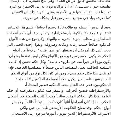
عدد كاف لتحقيق جميع أغراض الحياة، وهي نتاج طبيعي، لأن "الإنسان
بطبيعته حيوان سياسي"، أي أن غرائزه تؤدي به إلى الاجتماع مع غيره.
"والدولة سابقة بطبيعتها على الأسرة، وعلى الفرد": ذلك أن الإنسان
كما نعرفه يولد في مجتمع منظم من قبل يشكله في صورته.
وبعد أن درس أرسطو مع طلابه 158 دستوراً يونانياً ، قسم هذا الدساتير
ثلاثة أنواع مختلفة: ملكية، وأرستقراطية، وتمقراطية، أي حكم أصحاب
السلطان، وأصحاب المولد الشريف، والنبهاء. وكل نوع من هذه الأنواع
قد يكون صالحاً حسب زمانه ومكانه وظروفه. وتقول إحدى الجمل التي
يجب على كل أمريكي أن يحفظها عن ظهر قلب "إن نوعاً من أنواع
الحكم قد يكون أحسن من غيره من الأنواع ولكن ليس ثمة ما يمنع أن
يكون نوع آخر خيراً منه في ظروف خاصة". وكل حكم حسن إذا كانت
السلطة الحاكمة تعمل لمصلحة الناس جميعاً لا لمصلحتها الخاصة، فإذا
لم تفعل هذا فكل حكم سيء. ومن ثم كان لكل نوع من أنواع الحكم
الصالح شبيه فاسد حين يكون حكماً لمصلحة الحاكمين لا لمصلحة
المحكومين؛ ففي هذه الحال تنحط الملكية فتصير استبداداً،
والأرستقراطية فتصبح ألجركية، والتمقراطية فتكون دمقراطية أي حكم
العامة. فإذا كان الحاكم المفرد صالحاً وقديراً كانت الملكية خير أشكال
الحكم، أما إذا كان أتقراطياً أنانياً كان حكمه استبداداً ظالماً، وهو شر
أنواع الحكم. وقد تصلح الحكومة الأرستقراطية إلى حين ولكن
الأشراف )الأرستقراط( الذين يتولون أمورها ينزعون إلى الاضمحلال