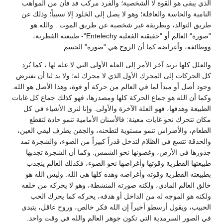
الذي يبقى هو القوة لا الشخصية؛ والفرد مركب فد فان من المواهب
النامية والحاسة والعاقلة؛ وهو لا يصل إلى الخلود إلا نسبياً؛ وذلك عن
طريق التوالد، وبطريقة غير شخصية عن طريق الموت . والله هو
"صورة" العالم أو "حقيقته الفعلية Entelechy"- طبيعته الفطرية،
ووظائفه، وأغراضه كما أن الروح هي "صورة" الجسم.
والعلل كلها ترتد آخر الأمر إلى العلة الأولى التي لا علة لها ، كما تُرد
كل الحركات إلى المحرك الأول الذي لا محرك له؛ ولا بد لنا أن نفترض
وجود أصل أو مبدأ لما في العالم من حركة أو قوة، وهذا الأصل هو الله.
وكما أن الله هو جماع الحركة كلها ومصدرها، فهو كذلك جماع كل غايات
الطبيعة وهدفها، فهو العلة الآخرة والأولى. وإنا لنرى الأشياء في كل
مكان تتحرك نحو غايات معينة: فالأسنان الأمامية تنمو حادة لتقطع
الطعام، والأضراس تنمو مستوية لتطحنه، والجفن يطرف ليقي العين،
والحدقة تتسع في الظلام لتدخل قدراً كبيراً من الضوء، والشجرة تمد
جذورها في الأرض، وغصونها نحو الشمس. وكما أن الشجرة تجذبها
طبيعتها الفطرية وقوتها وأغراضها نحو الضوء، فكذلك العالم ينجذب
بطبيعته الفطرية وقوته وأغراضه وهذه كلها هي الله. وليس الله هو
خالق العالم المادي، ولكنه صورته المنشطة، وهو لا يحركه من خلفه
ولكنه هو الموجه له من الداخل أو هدفه، يحركه كما يحرك الحب
الحبيب، ويقول أرسطو أخيراً إن الله فكر خالص، وروح عاقل، يتبدى
في الصور السرمدية التي تكون جوهر العالم والله في وقت واحد.