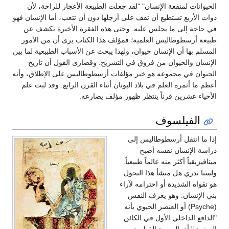
الحيوانات لمنفعة الإنسان" "لقد جعلت الطبيعة الأعجاز للراحة، لأن
ذوات الأربع تستطيع أن تقف على أرجلها دون أن تتعب، أما الإنسان فهو
في حاجة إلى ما يجلس عليه. وحتى هذه الفقرة الأخيرة تكشف عن
طبيعة أرسطوطاليس العلمية؛ فمؤلف هذا الكتاب يرى أن من الأمور
المسلم بها أن الإنسان حيوان، ولهذا يبحث عن الأسباب الطبيعية لما بين
الإنسان والحيوان من فروق في التشريح. وقصارى القول أن تاريخ
الحيوان في مجموعه هو خير مؤلفات أرسطوطاليس على الإطلاق، وأنه
أعظم ما أثمره العلم في بلاد اليونان أثناء القرن الرابع. وقد لبث علم
الأحياء عشرين قرناً ينتظر ظهور مؤلف يضارعه.
الفيلسوف
إذا ما انتقل أرسطوطاليس إلى
دراسة الإنسان نفسه أصبح
ميتافيزيقياً أكثر منه عالماً طبيعياً.
ولسنا ندري هل منشأ هذا التحول
هو تقواه الشديدة أو احترامه لآراء
بني الإنسان. وهو يعرف النفس
(Psyche) أو العنصر الحيوي بأنه
"الدافع الداخلي الأول في الكائن
العضوي" أي الصورة الفطرية