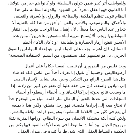
وللعواطف أثر كبير فيمن يتولون السلطة، ولو كانوا هم خير من يتولاها،
أما القانون فهو العقل مجرداً عن الشهوة. والدولة المقامة على هذا
النظام تتولى تنظيم الملكية، والصناعة، والزواج، والأسرة، والتعليم،
والأخلاق، والموسيقى، والأدب، والفن. "وأحق من هذا كله بالعناية ألا
يتجاوز عدد الناس حداً معيناً... لأن إهمال هذا الواجب يؤدي إلى افتقار
المواطنين؛ ويجب ألا يُسمح بتربية أبناء مشوهين عاجزين"، ومن هذه
الأسس تتفتح أزهار الحضارة والطمأنينة. "وإذ كان الذكاء أعظم
الفضائل، فإن أهم ما يجب على الدولة ليس هو إعداد المواطنين للتفوق
الحربي، بل هو تعليمهم كيف يستفيدون من السلم الاستفادة الصحيحة".
وبعد فليس من الضروري أن ننصب أنفسنا حكاماً على أعمال
أرطوطاليس. وحسبنا أن نقول إنا نعرف أحداً من الناس قبله قد شاد
مثل هذا الصرح الرائع من التفكير. وحين يمتد نشاط الإنسان الذهبي
إلى ميادين واسعة، فإن من حقه علينا أن نعفو عن كثير من زلاته، إذا
ما وسعت نتائج بحوثه إدراكنا للحياة. وإن أخطاء أرسطو- أو أخطاء
المجلدات التي نعدها بالحق أو الباطل ثمار قلمه- لتبلغ من الوضوح حداً
لا نحتاج معه إلى إيرادها مفصلة. فهو رجل منطق، ولكن هذا لا يمنعه
أن يقع في كثير من الأغلاط المنطقية؛ وهو يضع قواعد البلاغة والشعر،
ولكن كتبه أيكة مشتبكة الأغصان من سوء النظام، أوراقها المتربة نفثةٌ
من ريح الخيال. بيد أننا إذا ما توغلنا في هذه الأيكة، التقينا فيها بكنز من
الحكمة والنشاط العقلي الذي شق طرقاً كثيرة في ميدان العقل.