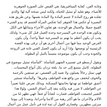
وغاية الفن، كفاية الميتافيزيقيا، هي القبض على الصورة الجوهرية
للأشياء، وهو تقليد أو تمثيل للحياة، ولكنه ليس نسخة آلية لها؛ والذي
تقلده هو روح المادة لا جسم المادة ولا المادة نفسها؛ وعن طريق هذه
البصيرة أو عكس هذا الجوهر كما تعكس المرآة الجسم قد يبدو الشيء
القبيح جميلا. والجمال هو الوحدة، هو تعاون الأجزاء وتماثلها في الكل.
وتكون هذه الوحدة في المسرحية وحدة العمل قبل كل شيء؛ ولذلك
يجب أن يكون أعظم ما تهتم بهِ المسرحية عملاً واحداً، وأن يكون
الغرض الوحيد مما فيها من أعمال أخرى هو أن ترقى بهذه القصة
الرئيسية أو توضحها. وإذا أريد أن يكون العمل الفني غاية في الروعة
والجودة وجب أن يكون موضوعه متسماً بالنبل أو البطولة.
ويقول أرسطو في تفسيره الشهير للمأساة: "المأساة تمثيل موضوع في
البطولة، كامل متسع إلى حد ما، بلغة تزدان بكل أنواع المحسنات...
فهي تمثل رجالاً يعملون ولا تعمد إلى القصص، ثم تستعين بالرحمة
والخوف لتخفف من واقع هذه العواطف وغيرها". والمأساة تستثير
أعمق عواطفنا ثم تهدئها بخاتمتها المسكنة. ويذلك تعرض علينا تعبيراً
عن العواطف لا ضرر فيه ولكنه ينفذ إلى أعماق النفس، ولولا هذا
التعبير لتجمعت العواطف فصارت عُصَاباً أو عنفاً. فهي تظهر لنا من
الآلام والأحزان ما هو أكثر رهبة من آلامنا وأحزاننا، وتعيدنا إلى بيوتنا
مبرئين مطهرين. وقصارى القول أن ثمة لذة في تأمل عمل من أعمال