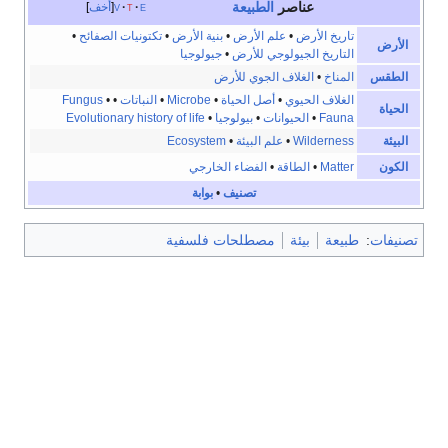
عناصر
الطبيعة
e
t
v
أخف
تاريخ الأرض
•
علم الأرض
•
بنية الأرض
•
تكتونيات الصفائح
•
الأرض
التاريخ الجيولوجي للأرض
•
جيولوجيا
الطقس
المناخ
•
الغلاف الجوي للأرض
الغلاف الحيوي
•
أصل الحياة
•
Microbe
•
النباتات
•
•
Fungus
الحياة
Fauna
•
الحيوانات
•
بيولوجيا
•
Evolutionary history of life
البيئة
Wilderness
•
علم البيئة
•
Ecosystem
الكون
Matter
•
الطاقة
•
الفضاء الخارجي
تصنيف
•
بوابة
تصنيفات
:
طبيعة
بيئة
مصطلحات فلسفية