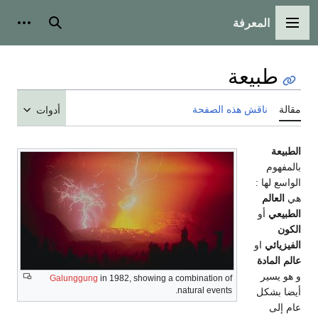
المعرفة
القائمة الرئيسية
بحث
أدوات
طبيعة
مقالة
ناقش هذه الصفحة
أدوات
الطبيعة
بالمفهوم
الواسع لها :
هي
العالم
الطبيعي
أو
الكون
الفيزيائي
او
عالم المادة
و هو يسير
Galunggung
in 1982, showing a combination of
natural events.
أيضا بشكل
عام إلى