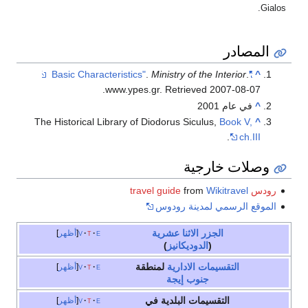
Gialos.
المصادر
.
Ministry of the Interior
.
"Basic Characteristics"
^
.
www.ypes.gr
. Retrieved
2007-08-07
^
في عام 2001
The Historical Library of Diodorus Siculus,
Book V,
^
.
ch.III
وصلات خارجية
رودس travel guide
Wikitravel
from
الموقع الرسمي لمدينة رودوس
الجزر الاثنا عشرية
e
t
v
أظهر
(
الدوديكانيز
)
التقسيمات الادارية
لمنطقة
e
t
v
أظهر
جنوب إيجة
التقسيمات البلدية في
e
t
v
أظهر