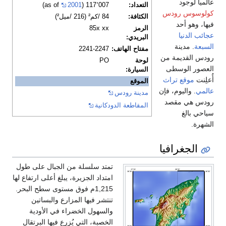
عالمياً لوجود
التعداد:
117٬007 (as of
2001
)
كولوسوس رودس
الكثافة:
84 /كم² (216 /ميل²)
فيها، وهو أحد
الرمز
85x xx
عجائب الدنيا
البريدي:
السبعة
. مدينة
مفتاح الهاتف:
2241-2247
رودس القديمة من
لوحة
ΡΟ
العصور الوسطى
السيارة:
أُعلِنت
موقع تراث
الموقع
عالمي
. واليوم، فإن
مدينة رودس
رودس هي مقصد
المقاطعة الدودكانية
سياحي بالغ
الشهرة.
الجغرافيا
تمتد سلسلة من الجبال على طول
امتداد الجزيرة، يبلغ أعلى ارتفاع لها
1,215م فوق مستوى سطح البحر.
تنتشر فيها المزارع والبساتين
والسهول الخضراء في الأودية
الخصبة، التي يُزرع فيها البرتقال