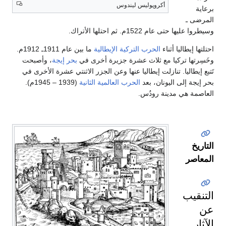
أكروپوليس ليندوس
برعاية
المرضى ـ
وسيطروا عليها حتى عام 1522م. ثم احتلها الأتراك.
احتلتها إيطاليا أثناء
الحرب التركية الإيطالية
ما بين عام 1911ـ 1912م.
وخَسِرتها تركيا مع ثلاث عشرة جزيرة أخرى في
بحر إيجة
، وأصبحت
تَتبع إيطاليا. تنازلت إيطاليا عنها وعن الجزر الاثنتي عشرة الأخرى في
بحر إيجة إلى اليونان، بعد
الحرب العالمية الثانية
(1939 – 1945م).
العاصمة هي مدينة رودُس.
التاريخ
المعاصر
التنقيب
عن
الآثار