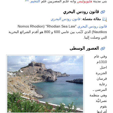
بنى مدينة
هليوپوليس
وأنه علـَّم المصريين علم
التنجيم
.
قانون رودس البحري
مقالة مفصلة
:
قانون رودس البحري
قانون رودس البحري
"Rhodian Sea Law" ‏(Nomos Rhodion
Nautikos) الذي كـُتب بين عامي 600 و 800 هو أقدم الشرائع البحرية
التي وصلت إلينا.
العصور الوسطى
وفي عام
1310م
احتل
الجزيرة
فرسان
رعاية
المرضى ـ
وهي منظمة
نصرانيَّة
يقوم
أفرادها