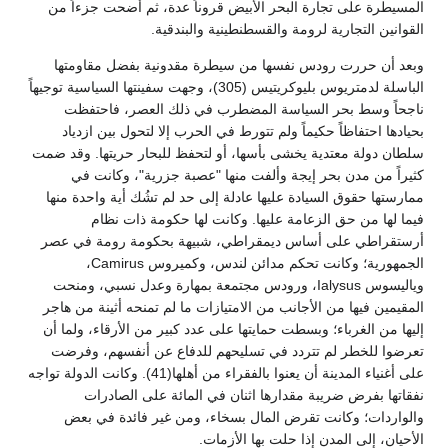
المسيطرة على تجارة البحر الأبيض قروناً عدة، ثم أضحت جزءاً من
القوانين التجارية لرومة والقسطنطينية والبندقية.
وبعد أن حررت رودس نفسها من سيطرة مقدونية بفضل مقاومتها
الباسلة لدمتريوس بليوكريتيس (305)، وجهت سفينتها السياسية توجيهاً
ناجحاً وسط بحر السياسة المضطرب في ذلك العصر، فاحتفظت
بحيادها احتفاظاً حكيماً ولم تتورط في الحرب إلا لتحول بين ازدياد
سلطان دولة معتدية يخشى بأسها، أو لتحفظ للبحار حريتها. وقد ضمت
كثيراً من مدن بحر إيجة وألفت منها "عصبة جزرية"، وكانت في
ممارستها حقوق السيادة عليها عادلة إلى حد لم تشُك أية واحدة منها
فيما لها من حق الزعامة عليها. وكانت لها حكومة ذات نظام
أرستقراطي على أساس ديمقراطي، شبيهة بحكومة رومة في عصر
الجمهورية؛ وكانت تحكم مدائن لندس، وكميروس Camirus،
وياليسوس Ialysus، ورودس مجتمعة بمهارة وعدل نسبي، ومنحت
المقيمين فيها من الأجانب من الامتيازات ما لم تمنحه أثينة من هاجر
إليها من الغرباء؛ وبسطت حمايتها على عدد كبير من الأرقاء، ولما أن
تعرضوا للخطر لم تتردد في تسليحهم للدفاع عن أنفسهم، وفرضت
على أغنياء المدينة أن يعنوا بالفقراء من أهلها(41). وكانت الدولة تواجه
نفقاتها بفرض ضريبة مقدارها اثنان في المائة على الصادرات
والواردات؛ وكانت تقرض المال بسخاء، ومن غير فائدة في بعض
الأحيان، إلى المدن إذا حلت بها الأزمات.