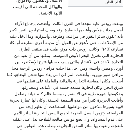
الأعمال وبالقصور، والأكواخ،
أغلب الظن
والهياكل المختلفة التي أقيمت
للآلهة الأجنبية.
وبلغت رودس غاية مجدها في القرن الثالث، وأضحت بإجماع الآراء
أجمل مدائن هلاس وأعظمها حضارة. وقد وصف استرايون الثغر الكبير
بأنه "يفوق سائر الثغور في مرافئه، وطرقه، وأسواره، وما أدخل عليه
من الإصلاحات، حتى لأعجز عن القول بأن مدينة أخرى تضارعه أو تكاد
تضارعه(40)". وكانت رودس ذات موقع طيب في ملتقى الطرق
التجارية التي تخترق البحر الأبيض المتوسط، يمكنها من أن تفيد من
التجارة الآخذة في الانتشار والتي يسرت سبلها فتوح الإسكندر، بين
أوربا، ومصر، وآسية، ومن أجل هذا حلت مرافئ رودس الرحبة محل
مرافئ صور وبيرية، وأضحت المرافئ التي يعاد منها شحن البضائع، كما
أضحت مكان المقاصة التجارية والمالية والعاملة على تنظيمها في
شرق البحر. وكان لتجارها سمعة حسنة في الأمانة، ولمصارفها
وحكومتها شهرة طيبة في الاستقرار، وسط عالم كله خيانة وتقلقل.
وأفادت الجزيرة كثيراً من هذهِ السمعة الحسنة، وكان لها عمارة بحرية
قوية يسيرها ملاحون من مواطنيها، استطاعت أن تطهر إيجة من
القراصنة، وتؤمن السبل البحرية لجميع السفن التجارية لسائر الأمم
على قدم المساواة، وأن تضع قوانين صالحة للملاحة تدل على عقلية
ناضجة، رضيت بها سائر السفن التجارية، وظلت هذه القوانين هي