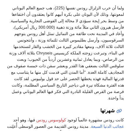
ولما أن خرب الزلزال رودس نفسها (225)، هب جميع العالم اليوناني
لمعونتها، وذلك لأن اليونان على بكرة أبيهم كانوا يعتقدون أن اختفاءها
من وسط بحر إيجة سيؤدي لا محالة إلى الفوضى التجارية والسياسية.
فأرسل هيرون الثاني مثلاً مائة وزنة ذهبية (300.000 ريال أمريكي)،
وأعاد في المدينة نحت طائفة من التماثيل تمثل أهل رودس يتوجهم
السرقوسيون، وأرسل بطليموس الثالث ثلثمائة وزنة ، وأنتجونس
الثالث ثلاثة آلاف، ومعها مقادير كبيرة من الخشب والقار لتستخدمها
في البناء، وتبرعت زوجته الملكة كريسيس Chryseis بثلاثة آلاف وزنة
من الرصاص، وبما يعادل ثمانية وعشرين أردباً من الحبوب؛ وبعث
سلوقس الثالث بضعفي هذا القدر وبعشر سفن ذات خمسة صفوف من
المجاديف كاملة العدة. "أما المدن التي قدمت كل منها ما يتناسب مع
قدرتها المالية فهذه يخطئها الحصر على حد قول بولبيوس. لقد كانت
هذه الفترة مشكاة نيرة في دياجير التاريخ السياسي المظلمة، وكانت
فرصة من الفرص القليلة النادرة التي فكر فيها العالم اليوناني وعمل
يداً واحدة.
شهرتها
كانت رودس مشهورة عالمياً لوجود
كولوسوس رودس
فيها، وهو أحد
عجائب الدنيا السبعة
. مدينة رودس القديمة من العصور الوسطى أُعلِنت