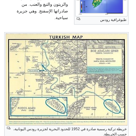
والزيتون والتبغ والعنب. من
صادراتها الإسفنج. وهي جزيرة
سياحية.
طبوغرافية رودس
خريطة تركية رسمية صادرة في 1952 للحدود البحرية لجزيرة رودس اليونانية،
حسب الخريطة.