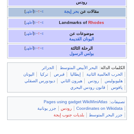
رودس
مقالات عن
بحر إيجة
e
t
v
أظهر
Landmarks of
Rhodes
e
t
v
أظهر
موضوعات عن
e
t
v
أظهر
اليونان القديمة
الرحلة الثالثة
e
t
v
أظهر
بولس الرسول
الكلمات الدالة:
البحر الأبيض المتوسط
الجزائر
الحرب العالمية الثانية
إيطاليا
قبرص
تركيا
اليونان
هليوبوليس
رودس
هيرون الثاني
ديودورس الصقلي
پافوس
قانون رودس البحري
تصنيفات
:
Pages using gadget WikiMiniAtlas
Coordinates on Wikidata
رودس
جزر يونانية
جزر البحر المتوسط
بلديات جنوب إيجة