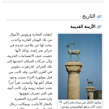
التاريخ
الأزمنة القديمة
انتقلت التجارة ورؤوس الأموال
من بلاد اليونان القارية وأخذت
تبحث لها عن ملاجئ جديدة في
جزائر بحر إيجة، وذلك لأنها
خشيت عنف الانقسامات الحزبية،
ولأن حركات السكان اجتذبتها إلى
تلك الجزائر. فازدهرت ديلوس
في القرن الثاني، وقد كانت من
قبل موفورة الثراء بسبب وجود
هيكل أبلو بها؛ وأضحت ثغراً حراً
تحت حماية رومة وإن كانت أثينة
هي التي تصرف شؤونها.
وازدحمت الجزيرة الصغيرة
تماثيل الأيائل في ميناء ماندراكي,
بالتجار الأجانب، وبمكاتب رجال
حيث كان يرتفع كولوسوس رودس،