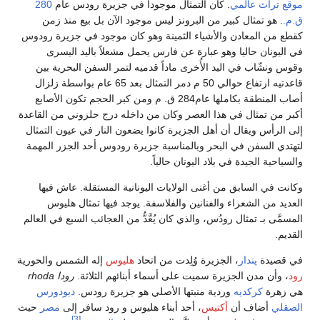
موقع تراث عالمي
. كان التمثال موجوداً في جزيرة رودس عام
280
ق.م.
. هو تمثال كبير من البرونز ليس موجود الآن بل بيع منذ زمن
كقطع من المعادن والأشياء الثمينة وهو كان موجود في جزيرة رودوس
في اليونان حاليا وهو عبارة عن فارس يحمل مشعلاً باليد اليسرى
وقوس ونشّاب في اليد الأُخرى ماداً قدميه لتمر السفن البحرية بين
قاعدتيه ارتفاع حوالي 50 م دمر التمثال بعد 65 عام بواسطة زلزال
أصاب المنطقة بكاملها عام284 ق. م ومن كبر الحجم تكون الأصابع
أكبر من تمثال في هذا العصر وكان من داخله درج حلزوني من القاعدة
إلى الرأس ويقال أن أهل الجزيرة كانوا يضعون النار في عيون التمثال
لتهتدي السفن في البحر وبالمناسبة جزيرة رودوس أحد الجزر المهمة
والسياحية الجيدة في بلاد اليونان حالياً.
وكانت في السابق من أغنى الولايات اليونانية المستقلة. عاش فيها
العديد من الشعراء والفنانين والفلاسفة. يوجد فيها تمثال هليوس
المسمَّى بـ تمثال رودُس، والذي كان يُعَّدُّ من العجائب السبع في العالم
القديم.
في قصيدة
پندار
، الجزيرة وُلِدت من اتحاد
هليوس
إله الشمس والحورية
رود
، وأن مدن الجزيرة سميت على أسماء أبنائهم الثلاثة.
رودا rhoda
هي زهرة
كركديه
وردية منبتها الأصلي هو جزيرة رودس.
ديودورس
الصقلي
أضاف أن
أكتيس
، أحد أبناء هليوس و رود سافر إلى
مصر
حيث
[3]