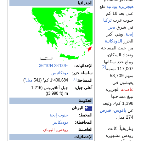
الجغرافيا
هيجزيرة
يونانية
تقع
على بعد 18 كم
جنوب غرب
تركيا
في شرق
بحر
إيجة
. وهي أكبر
الجزر
الدودكانية
من حيث المساحة
وتعداد السكان،
ويبلغ عدد سكانها
الإحداثيات:
28°00′E
36°10′N
[2]
117,007 نسمة
سلسلة جزر:
دودكانيس
منهم 53,709
[1]
1٬400٫684 كم² (541
ميل²
)
المساحة:
يعيشون في
أعلى جبل:
جبل أتاڤيروس (1٬216
عاصمة
الجزيرة.
m (3٬990 ft))
تبلغ مساحتها
الحكومة
1,398 كم². وتبعد
اليونان
عن
پافوس
،
قبرص
المحيط:
جنوب إيجة
274 ميل.
المحافظة:
دوديكانيز
وتاريخياً، كانت
العاصمة:
رودس, اليونان
رودس مشهورة
الإحصائيات