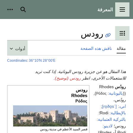
المعرفة
القائمة الرئيسية
بحث
أدوات
رودس
تبديل عرض جدول المحتويات
مقالة
ناقش هذه الصفحة
أدوات
Coordinates
:
36°10′N
28°00′E
هذا المقال هو عن جزيرة رودس اليونانية. إذا كنت تريد
للاستعمالات الأخرى، انظر
رودس (توضيح)
.
رودُس
Rhodes
رودس
((
باليونانية
:
),
Ρόδος
Rhodes
رودُس
،
Ρόδος
;
[ˈɾo̞ðo̞s]
:
أص‌د
بالإيطالية
: Rodi؛
بالتركية العثمانية
:
رودس؛
لادينو
:
قصر السيد الأعظم في مدينة رودس
Rodi
أو
Rodes
)