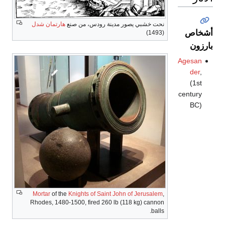
نحت خشبي يصور مدينة رودس، من صنع
هارتمان شدل
أشخاص
(1493)
بارزون
Agesan
der
,
(1st
century
BC)
Mortar
of the
Knights of Saint John of Jerusalem
,
Rhodes, 1480-1500, fired 260 lb (118 kg) cannon
balls.