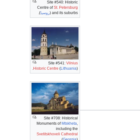
Site #540: Historic
Centre of
St. Petersburg
and its suburbs (
روسيا
).
Site #541:
Vilnius
Historic Centre
(
Lithuania
).
Site #708: Historical
Monuments of
Mtskheta
,
including the
Svetitskhoveli Cathedral
(
Georgia
).