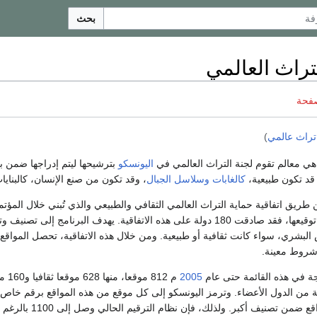
بحث
تراث العالمي
صفحة
تراث عالمي
)
ي معالم تقوم لجنة التراث العالمي في
اليونسكو
بترشيحها ليتم إدراجها ضمن بر
 قد تكون طبيعية،
كالغابات
وسلاسل الجبال
، وقد تكون من صنع الإنسان، كالبنايا
 طريق اتفاقية حماية التراث العالمي الثقافي والطبيعي والذي تُبني خلال المؤت
م. ومنذ توقيعها، فقد صادقت 180 دولة على هذه الاتفاقية. يهدف البرنامج
البشري، سواء كانت ثقافية أو طبيعية. ومن خلال هذه الاتفاقية، تحصل المواقع
شروط معينة.
رجة في هذه القائمة حتى عام
2005
ين، في 137 دولة من الدول الأعضاء. وترمز اليونسكو إلى كل موقع من هذه المواقع برقم خ
إعادة إدراج بعض المواق