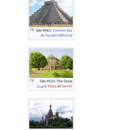
Site #483:
Chichen Itza
in
Yucatán
(
Mexico
).
Site #524: The Great
Sanchi
at
Stupa
(
الهند
).