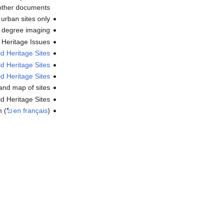
 other documents
urban sites only
0 degree imaging
Heritage Issues
d Heritage Sites
ld Heritage Sites
d Heritage Sites
 and map of sites
 Heritage Sites
 (
en français
)