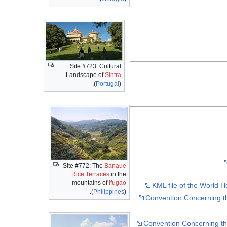
Site #723: Cultural
Landscape of
Sintra
(
Portugal
).
Site #772: The
Banaue
Rice Terraces
in the
mountains of
Ifugao
KML file of the World He
(
Philippines
).
Convention Concerning th
Convention Concerning the