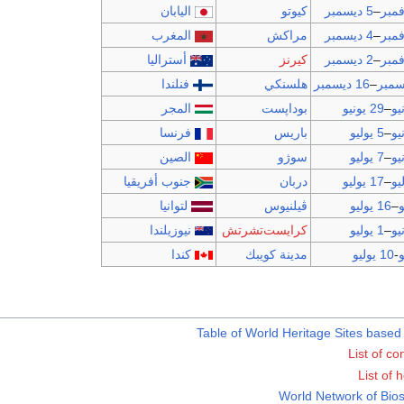
–
5 ديسمبر
كيوتو
اليابان
–
4 ديسمبر
مراكش
المغرب
–
2 ديسمبر
كيرنز
أستراليا
–
16 ديسمبر
هلسنكي
فنلندا
–
29 يونيو
بوداپست
المجر
–
5 يوليو
باريس
فرنسا
–
7 يوليو
سوژو
الصين
–
17 يوليو
دربان
جنوب أفريقيا
–
16 يوليو
ڤيلنيوس
لتوانيا
–
1 يوليو
كرايست‌تشرتش
نيوزيلندا
-
10 يوليو
مدينة كويبك
كندا
Table of World Heritage Sites based 
List of co
List of 
World Network of Bio