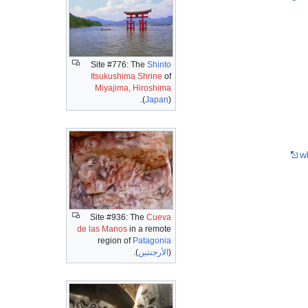
Site #776: The
Shinto
Itsukushima Shrine
of
Miyajima, Hiroshima
(
Japan
).
w
Site #936: The
Cueva
de las Manos
in a remote
region of
Patagonia
(
الأرجنتين
).