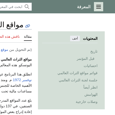
المعرفة
القائمة الرئيسية
مواقع ال
مقالة
ناقش هذه ال
المحتويات
أخف
(تم التحويل من
موقع 
تاريخ
قبل المؤتمر
مواقع التراث العالمي
ه
اليونسكو. هذه المعالم
احصائيات
قوائم مواقع التراث العالمي
انطلق هذا البرنامج عن
نوفمبر
1972
جلسة لجنة التراث العالمي
الأهمية الخاصة للجنس 
انظر أيضاً
مساعدات مالية تحت 
الهوامش
بلغ عدد المواقع المد
وصلات خارجية
الصنف