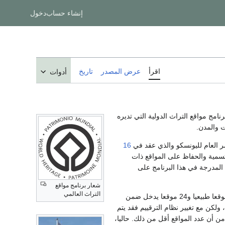
إنشاء حساب
دخول
اقرأ
عرض المصدر
تاريخ
أدوات
نامج مواقع التراث الدولية التي تديره
ت والمدن.
مر العام لليونسكو والذي عقد في
16
 إلى تصنيف وتسمية والحفاظ على المواقع ذات
 المدرجة في هذا البرنامج على
شعار برنامج مواقع
التراث العالمي
م 812 موقعا، منها 628 موقعا ثقافيا و160 موقعا طبيعيا و24 موقعا يدخل ضمن
اص، ولكن مع تغيير نظام الترقييم فقد يتم
ع ضمن تصنيف أكبر. ولذلك، فإن نظام الترقيم الحالي وصل إلى 1100 بالرغم من أن عدد المواقع أقل من ذلك. حاليا،