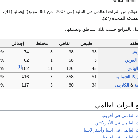
يل بالمواقع حسب تلك المناطق وتصنيفها:
نطقة
طبيعي
ثقافي
مختلط
إجمالي
يقيا
33
38
3
74
9%
العربي
3
58
1
62
7%
[1]
الهادي
45
126
11
182
1%
يكا الشمالية
51
358
7
416
9%
ية
&
الكاريبي
34
80
3
117
4%
 التراث العالمي
 العالمي في أفريقيا
ث العالمي في الأمريكتين
ث العالمي في آسيا وأسترالاسيا
ث العالمي في اوروبا