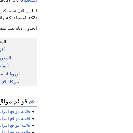
المتحدة
which nominated the site.
(32)، فرنسا (31)، والمملكة المتحدة (27).
الجدول أدناه يضم تفص
الم
أفر
الوطن 
آسيا-
اوروبا
&
أمر
أمريكا اللاتين
قوائم مواقع
قائمة مواقع التراث
قائمة مواقع الترا
قائمة مواقع الترا
قائمة مواقع الترا