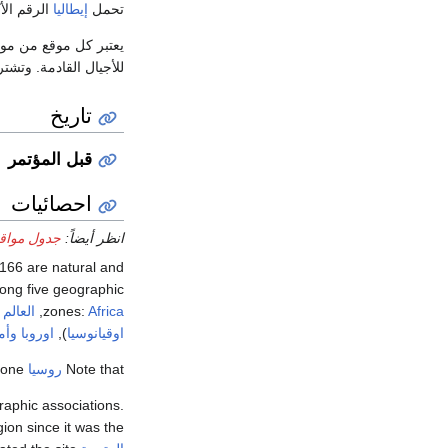
تحمل
إيطاليا
الرقم الأكبر
يعتبر كل موقع من موا
للأجيال القادمة. وتشترك جميع الدول 
تاريخ
قبل المؤتمر
احصائيات
انظر أيضاً:
جدول مواقع
 166 are natural and
among five geographic
Africa
zones:
,
العالم 
اوقيانوسيا
),
اوروبا
وأم
Note that
روسيا
and the
one.
aphic associations.
gion since it was the