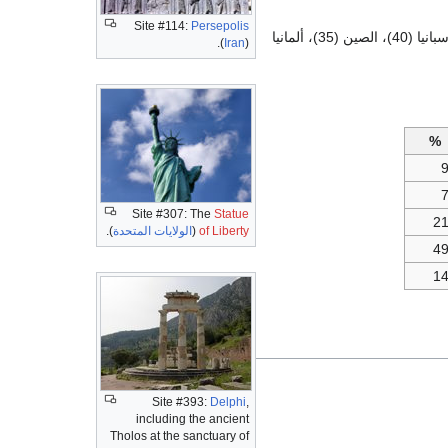
Site #114:
Persepolis
البلدان التي تضم أكبر قوائم من التراث العالمي هي التالية (في 2007، من 851 موقع)؛ إيطاليا (41)، اسبانيا (40)، الصين (35)، ألمانيا
(
Iran
).
%
Site #307: The
Statue
2
of Liberty
(
الولايات المتحدة
).
4
1
Site #393:
Delphi
,
including the ancient
Tholos at the sanctuary of