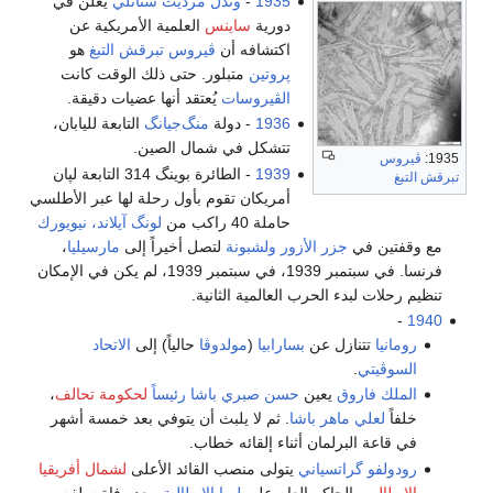
1935
-
وندل مرديث ستانلي
يعلن في
دورية
ساينس
العلمية الأمريكية عن
اكتشافه أن
ڤيروس تبرقش التبغ
هو
پروتين
متبلور. حتى ذلك الوقت كانت
الڤيروسات
يُعتقد أنها عضيات دقيقة.
1936
- دولة
منگ‌جيانگ
التابعة لليابان،
تتشكل في شمال الصين.
1935:
ڤيروس
1939
- الطائرة بوينگ 314 التابعة لپان
تبرقش التبغ
أمريكان تقوم بأول رحلة لها عبر الأطلسي
حاملة 40 راكب من
لونگ آيلاند، نيويورك
مع وقفتين في
جزر الأزور
ولشبونة
لتصل أخيراً إلى
مارسيليا
،
فرنسا. في سبتمبر 1939، في سبتمبر 1939، لم يكن في الإمكان
تنظيم رحلات لبدء الحرب العالمية الثانية.
-
1940
رومانيا
تتنازل عن
بسارابيا
(
مولدوڤا
حالياً) إلى
الاتحاد
السوڤيتي
.
الملك فاروق
يعين
حسن صبري باشا
رئيساً
لحكومة تحالف
،
خلفاً
لعلي ماهر باشا
. ثم لا يلبث أن يتوفي بعد خمسة أشهر
في قاعة البرلمان أثناء إلقائه خطاب.
رودولفو گراتسياني
يتولى منصب القائد الأعلى
لشمال أفريقيا
الإيطالي
والحاكم العام على
ليبيا الإيطالية
، بعد وفاة سلفه