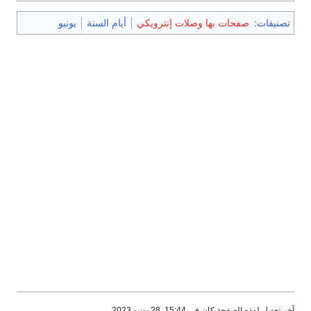
تصنيفات
:
صفحات بها وصلات إنترويكي
أيام السنة
يونيو
آخر تعديل لهذه الصفحة كان في 15:44, 28 يونيو 2023.