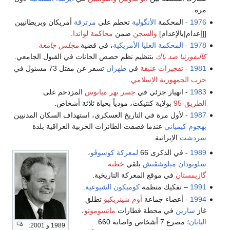
مرة.
1976
- المحكمة
الأنگولية
تحطم على
مرتزقة
أمريكان وبريطانيين
[[إعدام|بالإعدام]
والسجن
ضمن
محاكمة لواندا
.
1978
-
المحكمة العليا الأمريكية
، في قضية
مجلس جامعة
كاليفورنيا ضد باك
بتنظيم نظم حصص الحانات في القبول الجامعي.
1981
-
تفجيرات عنيفة
في
طهران
تسفر عن مقتل 73 مسئول في
حزب الجمهورية الإسلامي
.
1983
- انهيار جزئي في
جسر نهر ميانوس
المزدحم على
الطريق-95
بولاية كنتيكت، مودياً بحياة ثلاثة أشخاص.
1987
- لأول مرة في التاريخ العسكري، استهداف السكان المدنيين
بهجوم كيميائي
عندما قصفت الطائرات الحربية العراقية بلدة
سردشت
الإيرانية.
1989
- في الذكرى 66
لمعركة كوسوڤو
،
سلوبودان ميلوشڤتش
يلقي
خطبة
گازيمستان
في موقع المعركة التاريخية.
1991
– تفكيك منظمة
كوميكون
الشيوعية
.
1994
- أعضاء جماعة
أوم شينريكيو
تطلق
غاز
سارين
في محطة قطارات
ماتسوموتو
،
اليابان
؛ مصرع 7 أشخاص واصابة 660.
1989 و 2001: