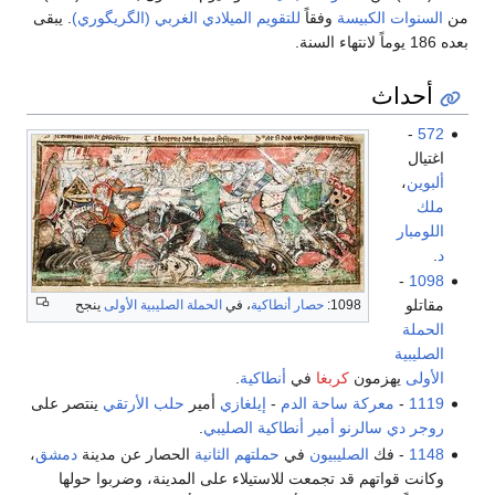
من
السنوات الكبيسة
وفقاً
للتقويم الميلادي الغربي (الگريگوري)
. يبقى
بعده 186 يوماً لانتهاء السنة.
أحداث
-
572
اغتيال
ألبوين
،
ملك
اللومبار
د
.
-
1098
مقاتلو
1098:
حصار أنطاكية
، في
الحملة الصليبية الأولى
ينجح
الحملة
الصليبية
الأولى
يهزمون
كربغا
في
أنطاكية
.
1119
-
معركة ساحة الدم
-
إيلغازي
أمير
حلب
الأرتقي
ينتصر على
روجر دي سالرنو
أمير
أنطاكية
الصليبي
.
1148
- فك
الصليبيون
في
حملتهم الثانية
الحصار عن مدينة
دمشق
،
وكانت قواتهم قد تجمعت للاستيلاء على المدينة، وضربوا حولها