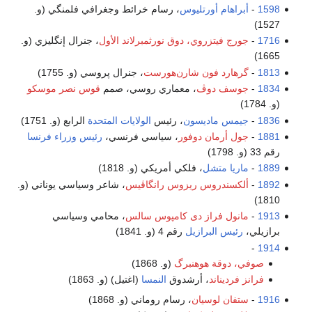
1598
-
أبراهام أورتليوس
، رسام خرائط وجغرافي فلمنگي (و.
1527)
1716
-
جورج فيتزروي، دوق نورثمبرلاند الأول
، جنرال إنگليزي (و.
1665)
1813
-
گرهارد فون شارن‌هورست
، جنرال پروسي (و. 1755)
1834
-
جوسف دوڤ
، معماري روسي، صمم
قوس نصر موسكو
(و. 1784)
1836
-
جيمس ماديسون
، رئيس
الولايات المتحدة
الرابع (و. 1751)
1881
-
جول أرمان دوفور
، سياسي فرنسي،
رئيس وزراء فرنسا
رقم 33 (و. 1798)
1889
-
ماريا متشل
، فلكي أمريكي (و. 1818)
1892
-
ألكسندروس ريزوس رانگاڤيس
، شاعر وسياسي يوناني (و.
1810)
1913
-
مانول فراز دى كامپوس سالس
، محامي وسياسي
برازيلي،
رئيس البرازيل
رقم 4 (و. 1841)
-
1914
صوفي، دوقة هوهنبرگ
(و. 1868)
فرانز فرديناند
، أرشدوق
النمسا
(اغتيل) (و. 1863)
1916
-
ستفان لوسيان
، رسام روماني (و. 1868)