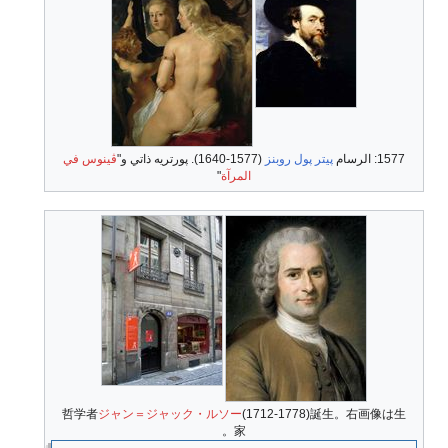
1577: الرسام
پيتر پول روبنز
(1577-1640). پورتريه ذاتي و"
ڤينوس في
المرآة
"
哲学者
ジャン＝ジャック・ルソー
(1712-1778)誕生。右画像は生
家。