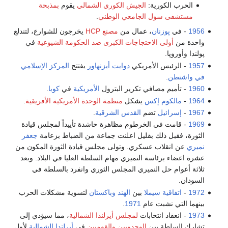
الحرب الكورية:
الجيش الكوري الشمالي
يقوم
بمذبحة
مستشفى سول الجامعي الوطني
.
1956
- في
پوزنان
، عمال من
مصنع HCP
يخرجون للشوارع، لتندلع
واحدة من
أولى الاحتجاجات الكبرى ضد الحكومة الشيوعية
في
پولندا وأوروپا.
1957
- الرئيس الأمريكي
دوايت أيزنهاور
يفتتح
المركز الإسلامي
في واشنطن
.
1960
- تأميم مصافي تكرير البترول
الأمريكية
في
كوبا
.
1964
-
مالكوم إكس
يشكل
منظمة الوحدة الأمريكية الأفريقية
.
1967
-
إسرائيل
تضم
القدس الشرقية
.
1969
- قامت في الخرطوم مظاهرة حاشدة تأييداً لمجلس قيادة
الثورة، فقبل ذلك بقليل اعلنت جماعة من الضباط بزعامة
جعفر
نميري
عن انقلاب عسكري. وتولى مجلس قيادة الثورة المكون من
عشرة اعضاء برئاسة النميري مهام السلطة العليا في البلاد. وبعد
ثلاثة أعوام حل النميري المجلس الثوري وانفرد بالسلطة في
السودان.
1972
-
اتفاقية سيملا
بين
الهند
وباكستان
لتسوية مشكلات الحرب
بينهما التي نشبت عام
1971
.
1973
- انعقاد انتخابات
لمجلس أيرلندا الشمالية
، مما سيؤدي إلى
تشارك السلطة بين
الوحدويين
والقوميين
في
أيرلندا الشمالية
لأول