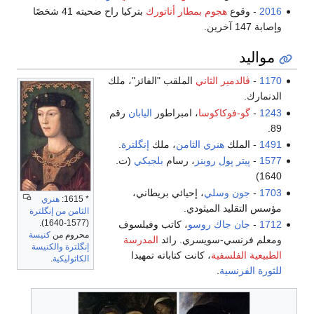
2016
- وقوع
هجوم بمطار أتاتورك
بتركيا راح ضحيته 41 شخصًا
وإصابة 147 آخرين.
مواليد
1170
-
ڤالدمير الثاني
الملقب "الفائز"، ملك
الدنمارك.
1243
-
گو-فوكاكوسا
، امبراطور
اليابان
رقم
89.
1491
- الملك
هنري الثامن
، ملك
إنگلترة
.
1577
-
پيتر پول روبنز
، رسام
بلجيكي
(ت.
1640)
1703
-
جون وسلي
، إحيائي بريطاني،
* 1615:
هنري
مؤسس التقليد الميثودي.
الثامن من إنگلترة
(1577-1640).
1712
-
جان جاك روسو
، كاتب وفيلسوف
محروم من
كنيسة
ومعلم فرنسي-سويسري. رائد
المدرسة
إنگلترة
والكنيسة
الطبيعية الفلسفية
، كانت كتاباته تمهيدا
الكاثوليكية
.
للثورة الفرنسية
.