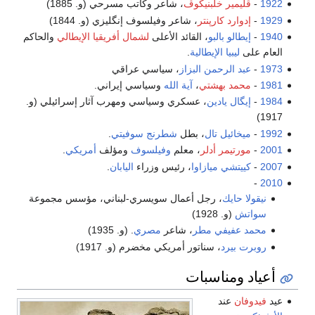
1922
-
ڤليمير خلبنيكوڤ
، شاعر وكاتب مسرحي (و. 1885)
1929
-
إدوارد كارپنتر
، شاعر وفيلسوف إنگليزي (و. 1844)
1940
-
إيطالو بالبو
، القائد الأعلى
لشمال أفريقيا الإيطالي
والحاكم
العام على
ليبيا الإيطالية
.
1973
-
عبد الرحمن البزاز
، سياسي عراقي
1981
-
محمد بهشتي
،
آية الله
وسياسي إيراني.
1984
-
إيگال يادين
، عسكري وسياسي ومهرب آثار إسرائيلي (و.
1917)
1992
-
ميخائيل تال
، بطل
شطرنج
سوفيتي
.
2001
-
مورتيمر أدلر
، معلم
وفيلسوف
ومؤلف
أمريكي
.
2007
-
كييتشي ميازاوا
، رئيس وزراء
اليابان
.
-
2010
نيقولا حايك
، رجل أعمال سويسري-لبناني، مؤسس مجموعة
سواتش
(و. 1928)
محمد عفيفي مطر
، شاعر
مصري
. (و. 1935)
روبرت بيرد
، سناتور أمريكي مخضرم (و. 1917)
أعياد ومناسبات
عيد
فيدوفان
عند