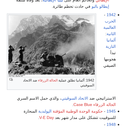
إيطالو بالبو
في حادث تحطم طائرة.
-
1942
الحرب
العالمية
الثانية
:
ألمانيا
النازية
تبدأ
هجومها
الصيفي
1942: ألمانيا تطلق عملية
الحالة الزرقاء
ضد الاتحاد
السوفيتي
الاستراتيجي ضد
الاتحاد السوڤيتي
، والذي حمل الاسم السري
الحالة الزرقاء Case Blue
.
1945
-
حكومة الوحدة الوطنية المؤقتة
الپولندية
المنحازة
للسوڤييت تتشكل على مدار شهر بعد
V-E Day
.
-
1948