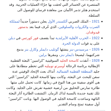
المنتصرة عن الخسائر التي لحقت بها جرّاءَ العمليات الحربية. وقد
استخدم هتلر تذمر الألمان من معاهدة فرساي للوصول الى
السلطة.
1921
- الملك الصربي
ألكسندر الأول
يعلن دستوراً جديداً
لمملكة
الصرب والكروات والسلوڤين
، الذي عُرف فيما بعد
بدستور
ڤيدوڤدان
.
1922
-
الحرب الأهلية الأيرلندية
تبدأ بقصف
فور كورتس
في
دبلن
على يد قوات
الدولة الحرة
.
1926
-
مرسيدس-بنز
ينشئها
گوتليب دايملر
وكارل بنز
بدمج
شركتيهما، ليصبحا
دايملر-بنز
، ومقرها
برلين
.
1928
- أنقذت
كاسحة الجليد
السوڤيتية "كراسين" البعثة القطبية
الإيطالية برئاسة الرحالة
أومبرتو نوبيليه
التي تحطم منطادها على
جليد
المنطقة القطبية الشمالية
. آنذاك بعث الإتحاد الوفيتي عدة
سفن للبحث عن البعثة، وكانت بينها كاسحة الجليد "كراسين" التي
هي أقوى سفينة من هذا النوع في زمانها. كانت تحمل على متنها
طائرة تمارس التحليق من أرضية خشبية تفرش على الجليد. وكانت
تلك تقنية جديدة بالنسبة لذاك الزمان. اكتشفت الطائرة آثار البعثة
التائهة وساعدت كاسحة الجليد في الوصول اليها. وباتت "كراسين"
أول سفينة تمنح وسام التقدير.