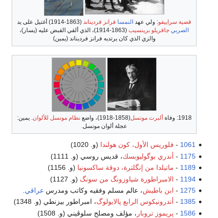
قضية سراييفو
: ولي عهد
النمسا
فرانز فرديناند
(1863-1914) أغتيل على يد
الصربي
جافريلو برينسيب
(1863-1914)، الذي ألقي القبض عليه (يسار)،
والزي الذي كان يرتديه فرانز فرديناند (يمين)
1918: وفاة
ألبرت مونسل
(1858-1918)، واضع
نظام مونسل للألوان
. يمين:
عجلة ألوان مونسل.
1061
-
فلوريس الأول، كون هولندا
(و. 1020)
1175
-
أندري بوگوليوبسك
، قديس روسي (و. 1111)
1189
-
ماتيلدا من إنگلترة، دوقة ساكسونيا
(و. 1156)
1194
-
الامبراطورة شياوزونگ من سونگ
(و. 1127)
1275
-
ابن باطيش
، عالم مسلم وفقيه وكاتب ومدرس
عراقي
.
1385
-
أندرونيكوس الرابع پالايولوگ
، امبراطور بيزنطي (و. 1348)
1586
-
پريموز تروبار
، مؤلف ومصلح سلوڤيني (و. 1508)