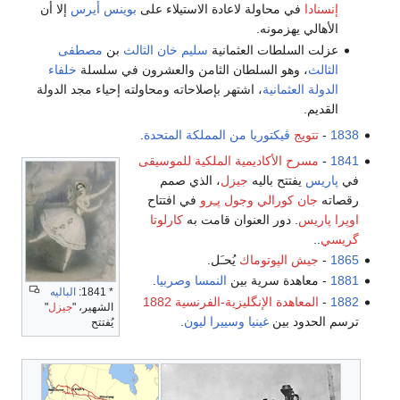
إنسنادا
في محاولة لاعادة الاستيلاء على
بوينس أيرس
إلا أن
الأهالي يهزمونه.
عزلت السلطات العثمانية
سليم خان الثالث
بن
مصطفى
الثالث
، وهو السلطان الثامن والعشرون في سلسلة
خلفاء
الدولة العثمانية
، اشتهر بإصلاحاته ومحاولته إحياء مجد الدولة
القديم.
1838
-
تتويج
ڤيكتوريا من المملكة المتحدة
.
1841
-
مسرح الأكاديمية الملكية للموسيقى
في
پاريس
يفتتح باليه
جيزل
، الذي صمم
رقصاته
جان كورالي
وجول پـِرو
في افتتاح
اوپرا پاريس
. دور العنوان قامت به
كارلوتا
گريسي
..
1865
-
جيش الپوتوماك
يُحـَل.
1881
- معاهدة سرية بين
النمسا
وصربيا
.
* 1841:
الباليه
1882
-
المعاهدة الإنگليزية-الفرنسية 1882
الشهير، "
جيزل
"
ترسم الحدود بين
غينيا
وسييرا ليون
.
يُفتتح