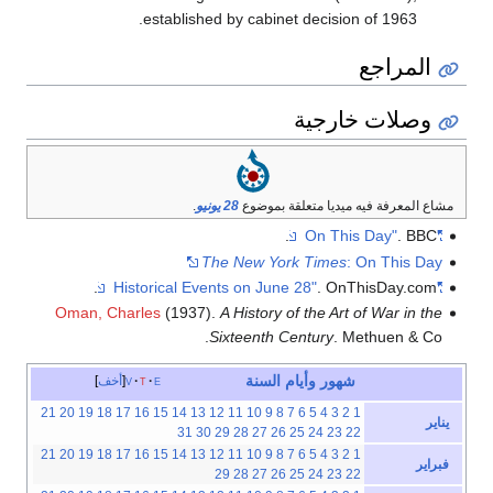
established by cabinet decision of 1963.
المراجع
وصلات خارجية
مشاع المعرفة فيه ميديا متعلقة بموضوع
28 يونيو
.
. BBC.
"On This Day"
The New York Times
: On This Day
. OnThisDay.com.
"Historical Events on June 28"
Oman, Charles
(1937).
A History of the Art of War in the
Sixteenth Century
. Methuen & Co.
شهور
وأيام
السنة
e
t
v
أخف
21
20
19
18
17
16
15
14
13
12
11
10
9
8
7
6
5
4
3
2
1
يناير
31
30
29
28
27
26
25
24
23
22
21
20
19
18
17
16
15
14
13
12
11
10
9
8
7
6
5
4
3
2
1
فبراير
29
28
27
26
25
24
23
22