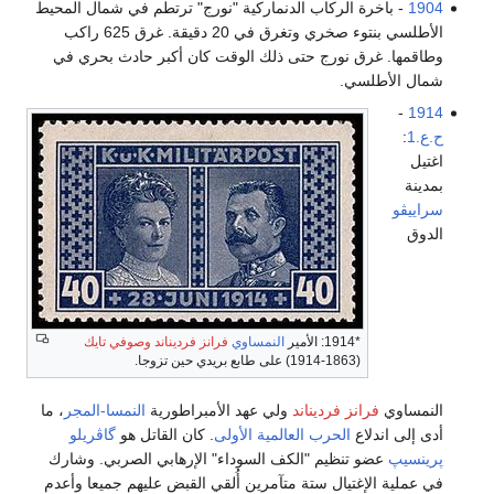
1904
- باخرة الركاب الدنماركية "نورج" ترتطم في شمال المحيط
الأطلسي بنتوء صخري وتغرق في 20 دقيقة. غرق 625 راكب
وطاقمها. غرق نورج حتى ذلك الوقت كان أكبر حادث بحري في
شمال الأطلسي.
-
1914
ح.ع.1
:
اغتيل
بمدينة
سراييڤو
الدوق
*1914: الأمير
النمساوي
فرانز فرديناند
وصوفي تايك
(1863-1914) على طابع بريدي حين تزوجا.
النمساوي
فرانز فرديناند
ولي عهد الأمبراطورية
النمسا-المجر
، ما
أدى إلى اندلاع
الحرب العالمية الأولى
. كان القاتل هو
گاڤريلو
پرينسيپ
عضو تنظيم "الكف السوداء" الإرهابي الصربي. وشارك
في عملية الإغتيال ستة متآمرين أُلقي القبض عليهم جميعا وأعدم