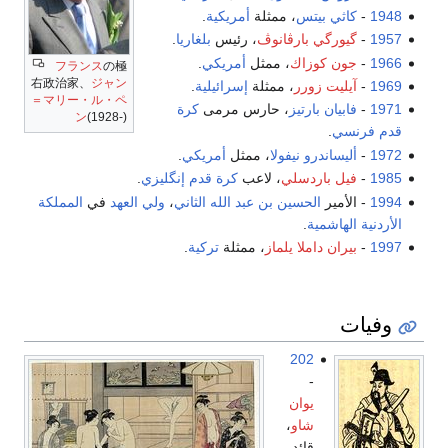
1948
-
كاثي بيتس
، ممثلة
أمريكية
.
1957
-
گيورگي بارڤانوڤ
، رئيس
بلغاريا
.
1966
-
جون كوزاك
، ممثل
أمريكي
.
フランス
の極
右政治家、
ジャン
1969
-
آيليت زورر
، ممثلة
إسرائيلية
.
＝マリー・ル・ペ
1971
-
فابيان بارتيز
، حارس مرمى
كرة
ン
(1928-)
قدم
فرنسي
.
1972
-
أليساندرو نيفولا
، ممثل
أمريكي
.
1985
-
فيل باردسلي
، لاعب
كرة قدم
إنگليزي
.
1994
- الأمير
الحسين بن عبد الله الثاني
،
ولي العهد
في
المملكة
الأردنية الهاشمية
.
1997
-
بيران داملا يلماز
، ممثلة
تركية
.
وفيات
202
-
يوان
شاو
،
قائد