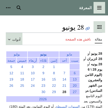
المعرفة
القائمة الرئيسية
بحث
أدوات
28 يونيو
تبديل عرض جدول المحتويات
مقالة
ناقش هذه الصفحة
أدوات
28 يونيو
أو
مايو
يونيو
يوليو
28 حُزيران
أو
سبت
أحد
إثنين
ثلاثاء
أربعاء
خميس
جمعة
28 يونيه
أو
5
4
3
2
1
يوم 28 \ 6
12
11
10
9
8
7
6
(اليوم الثامن
19
18
17
16
15
14
13
والعشرون
من الشهر
26
25
24
23
22
21
20
السادس)
هو
30
29
28
27
اليوم التاسع
2026
والسبعون بعد
المئة (179) من
السنوات البسيطة
، أو اليوم الثمانون بعد المئة (180)