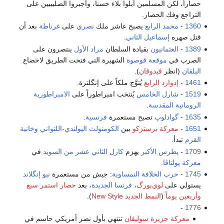
حصاراً، لكن المسلمين أبلوا بلاء حسنا، وأجبروا الصليبيين على
التراجع وفك الحصار.
1360
-
محمد الرابع
يصبح عاشر ملك
نصري
على
غرناطة
بعد أن
قتل صهره
إسماعيل الثاني
.
1389
-
العثمانيون
بقيادة السلطان
مراد الأول
ينتصرون على
الصرب في
موقعة قوصوة
الشهيرة التي فتحت الطريق لاخضاع
البلقان
(انظر
ڤيدوڤان
).
1461
-
إدوارد الرابع
يُتوَّج ملكاً على إنگلترة.
1519
-
شارل الخامس
يُنتخب امبراطوراً على
الامبراطورية
الرومانية المقدسة
.
1635
-
گوادلوپ
تصبح مستعمرة
فرنسية
.
1651
-
معركة برستزكو
بين
الكومنولث الپولندي-اللتواني
وخانية
القرم
تبدأ.
1709
-
پطرس الأكبر
يهزم
كارل الثاني عشر من السويد
في
معركة پولتاڤا
.
1745
-
حرب الخلافة النمساوية
: جيش من مستعمرة
نيو إنگلاند
يستولي على
لوي‌بورگ
،
فرنسا الجديدة
، بعد
حصار استمر سبع
وأربعين يوماً
(
النمط الجديد New Style
).
-
1776
معركة جزيرة سوليڤان
تنتهي بأول نصر أمريكي حاسم في