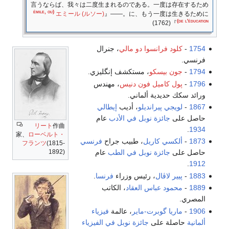
言うならば、我々は二度生まれるのである。一度は存在するため
‏
(émile, ou
エミール (ルソー)
に、もう一度は生きるために。――『
de l'éducation)
』(1762)
1754
-
كلود فرانسوا دو مالي
، جنرال
فرنسي.
1794
-
جون بيسكو
، مستكشف إنگليزي.
1796
-
پول كاميل فون دنيس
، مهندس
ورائد سكك حديدية ألماني.
1867
-
لويجي پيرانديلو
، أديب
إيطالي
حاصل على
جائزة نوبل في الأدب
عام
リート
作曲
.
1934
家、
ローベルト・
1873
-
ألكسي كاريل
، طبيب جراح
فرنسي
フランツ
(1815-
1892)
حاصل على
جائزة نوبل في الطب
عام
.
1912
1883
-
پيير لاڤال
، رئيس وزراء
فرنسا
.
1889
-
محمود عباس العقاد
، الكاتب
المصري.
1906
-
ماريا گوبرت-ماير
، عالمة
فيزياء
ألمانية
حاصلة على
جائزة نوبل في الفيزياء