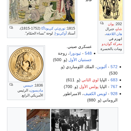
202:
يوان
1815:
توري‌ئي كي‌يوناگا
(1752-1815)،
شاو
، جنرال
أستاذ
أوكي‌يو-إ
. لوحة "نساء الحمّام".
هان اللاحقة
،
انهزم في
معركة گوان‌دو
عسكري صيني.
ومات بالحسرة.
548
-
ثيودورا
، زوجة
جستنيان الأول
(و. 500)
572
-
ألبوين
، الملك اللومباردي (و.
530)
683
- الپاپا
لوي الثاني
(و. 611)
1836:
جيمس
767
- الپاپا
پولس الأول
(و. 700)
ماديسون
، الرئيس
928
-
لويس الكفيف
، الامبراطور
الأمريكي الرابع.
الروماني (و. 880)