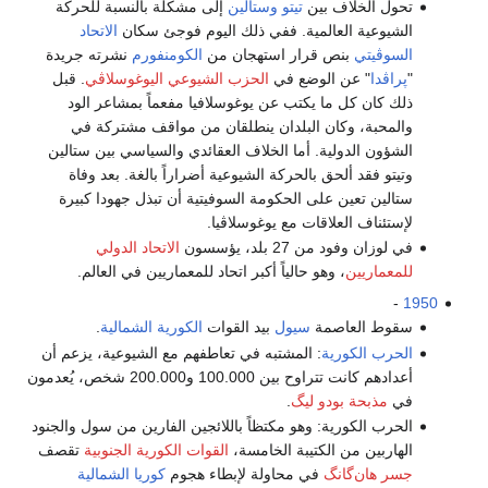
تحول الخلاف بين
تيتو
وستالين
إلى مشكلة بالنسبة للحركة
الشيوعية العالمية. ففي ذلك اليوم فوجئ سكان
الاتحاد
السوڤيتي
بنص قرار استهجان من
الكومنفورم
نشرته جريدة
"
پراڤدا
" عن الوضع في
الحزب الشيوعي اليوغوسلاڤي
. قبل
ذلك كان كل ما يكتب عن يوغوسلافيا مفعماً بمشاعر الود
والمحبة، وكان البلدان ينطلقان من مواقف مشتركة في
الشؤون الدولية. أما الخلاف العقائدي والسياسي بين ستالين
وتيتو فقد ألحق بالحركة الشيوعية أضراراً بالغة. بعد وفاة
ستالين تعين على الحكومة السوفيتية أن تبذل جهودا كبيرة
لإستئناف العلاقات مع يوغوسلاڤيا.
في لوزان وفود من 27 بلد، يؤسسون
الاتحاد الدولي
للمعماريين
، وهو حالياً أكبر اتحاد للمعماريين في العالم.
-
1950
سقوط العاصمة
سيول
بيد القوات
الكورية الشمالية
.
الحرب الكورية
: المشتبه في تعاطفهم مع الشيوعية، يزعم أن
أعدادهم كانت تتراوح بين 100.000 و200.000 شخص، يُعدمون
في
مذبحة بودو ليگ
.
الحرب الكورية: وهو مكتظاً باللائجين الفارين من سول والجنود
الهاربين من الكتيبة الخامسة،
القوات الكورية الجنوبية
تقصف
جسر هان‌گانگ
في محاولة لإبطاء هجوم
كوريا الشمالية