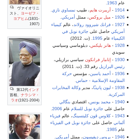
عام
1963
.
ヴァイオリニ
1914
-
أريبرت هايم
، طبيب
نمساوي
نازي
.
スト、
ヨーゼフ・
1926
-
ميل بروكس
، ممثل
أمريكي
.
ヨアヒム
(1831-
1907)
1927
-
فرانك شيروود رولاند
، عالم
كيمياء
أمريكي
حاصل على
جائزة نوبل في
الكيمياء
عام
1995
. (ت. 2012)
1928
-
هانز بليكس
، دبلوماسي وسياسي
سويدي
1930
-
إتامار فرانكون
سياسي برازيلي،
رئيس البرازيل
رقم 33. (ت. 2011)
1936
-
أحمد ياسين
، مؤسس
حركة
المقاومة الإسلامية - حماس
.
1938
-
ليون پانـِتـّا
، مدير
وكالة المخابرات
第12代
インド
المركزية
.
首相、
ナラシマ・
ラオ
(1921-2004)
1940
-
محمد يونس
، اقتصادي
بنگالي
حاصل على
جائزة نوبل للسلام
عام
2006
.
1943
-
كلاوس ڤون كليتسينگ
، عالم
فيزياء
ألماني
حاصل على
جائزة نوبل في الفيزياء
عام
1985
.
1946
-
بروس ديفيسون
، ممثل
أمريكي
.