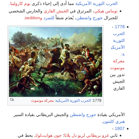
الحرب الثورية الأمريكية
مما أدى إلى إحياء ذكرى
يوم كارولينا
.
توماس هيكي
، المرتزق في
الجيش القاري
والحارس الشخصي
للجنرال
جورج واشنطن
، يُعدَم شنقاً
للتمرد
وsedition
.
-
1778
الحرب
الثورية
الأمريكي
ة
:
معركة
مونموث
تدور بين
الجيش
القاري
1778:
الحرب الثورية الأمريكية
:
معركة مونموث
الأمريكي بقيادة
جورج واشنطن
والجيش البريطاني بقيادة السير
هنري كلنتون
.
-
1807
ثاني
غزو بريطاني لريو دل پلاتا
؛
جون هوايت‌لوك
يحط في