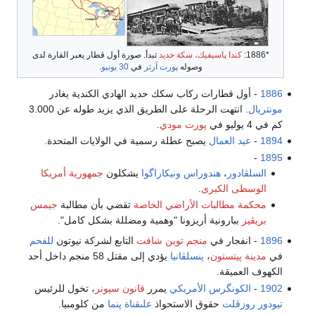
*1886:
كندا پاسيفيك، سكة حديد
تبدأ. صورة أول قطار يعبر القارة لدى
وصوله
پورت آرثر
في
30 يونيو
.
1886
- أول قطارات ركاب سكك حديد الهادي الكندية يغادر
مونتريال
. انتهت الرحلة على الطريق الذي يزيد طوله عن 3.000
كم في 4 يوليو في
پورت مودي
.
1894
-
عيد العمال
يصبح عطلة رسمية في الولايات المتحدة.
-
1895
السلڤادور
،
هندوراس
ونيكاراگوا
يشكلون
جمهورية أمريكا
الوسطى الكبرى
.
محكمة مطالبات الأراضي الخاصة
تقضي بأن مطالبة
جيمس
بريڤيز
ببارونية أريزونا "وهمية ومضللة بشكل كامل".
1896
- انفجار في
منجم توين شافت
التابع لشركة نيوتون
للفحم
في
مدينة پيتستون
،
پنسلڤانيا
يؤدي إلى مقتل 58 منجم داخل أحد
الكهوف العميقة.
1902
-
الكونگرس الأمريكي
يمرر
قانون سپونر
، تخول للرئيس
تيودور روزڤلت
حقوق الاستحواذ
علىقناة پنما
من كلومبيا.