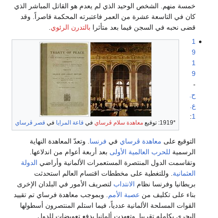
خمسة منهم. الشخص الوحيد الذي لم يعدم هو القاتل المباشر الذي
كان في التاسعة عشرة من العمر فاعتبرته المحكمة قاصراً. وقد
قضى نحبه في السجن فيما بعد متأثرا
بالتدرن الرئوي
.
1
9
1
9
-
ح.
ع.
:
1
*1919: توقيع
معاهدة سلام ڤرساي
في
قاعة المرايا
في
قصر ڤرساي
التوقيع على
معاهدة ڤرساي
في
فرنسا
. وتعدّ المعاهدة النهاية
الرسمية
للحرب العالمية الأولى
بعد أربعة أعوام من اندلاعها.
وتقاسمت الدول المنتصرة المستعمرات الألمانية وأراضي
الدولة
العثمانية
. وللتغطية على مخططات اقتسام العالم استحدثت
بريطانيا وفرنسا نظام
الانتداب
لتصريف الأمور في البلدان الإخرى
بناء على تكليف من
عصبة الأمم
. وبموجب معاهدة فرساي تم تقييد
القوات المسلحة الألمانية عددياً، فيما استلم المنتصرون أسطولها
البحري بكامله تقريبا. وتعهدت ألمانيا بدفع تعويضات للدول