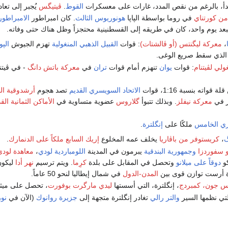
دأ، بالرغم من نقص المدد، غارات على معسكرات
القوط
.
ڤيتيگس
يُجبر إلى تعا
 من كورتناي
في روما بواسطة الپاپا
هونوريوس الثالث
. كان امبراطور
الامبراطوري
بعد يوم واحد، كان في طريقه إلى القسطنينية محتجزاً وظل هناك حتى وفاته.
،
معركة ليگنتس (أو ڤالشتات)
: قوات
القبيل الذهبي
المنغولية
تهزم الجيوش
الپو
لذي سقط صريع الوغى.
ولي لڤيتنام
: قوات
يوان
تنهزم أمام قوات
تران
في
معركة باتش دانگ
- في ڤيتن
قواته بنسبة 1:16، قوات
الاتحاد السويسري القديم
تصد هجوم
أرشدوقية ال
ر في
معركة نيفلز
. وبذلك تتبوأ
گلاروس
عضوية متساوية في
الأماكن الثمانية الق
ري الخامس
ملكًا على
إنگلترة
.
گ
،
كريستوفر من باڤاريا
يخلف عمه المخلوع
إريك السابع
ملكاً على الدنمارك
.
 سفوردزا
وجمهورية البندقية
يبرمون في المدينة
اللومباردية
لودي
،
معاهدة لودي
كو
دوقاً على ميلانو
وتحصل في المقابل على بلدة
كرِما
. ويتم ترسيم
نهر أدا
ليكون
دة أرست توازن قوى بين
المدن-الدول
في شمال إيطاليا لنحو 50 عاماً.
يس جون، كمبردج
، إنگلترة، التي أسستها
ليدي مارگرت بوفورت
، تحصل على ميثا
لتي نظمها السير
والتر رالي
تغادر إنگلترة متجهة إلى
جزيرة روانوك
(الآن في
نور