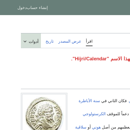
إنشاء حساب
دخول
اقرأ
عرض المصدر
تاريخ
أدوات
Hijri/Calendar".
. فكان الثاني في
سنة الأباطرة
 دعماً للموقف
الكرستولوجي
هوني
أو
سلاڤية