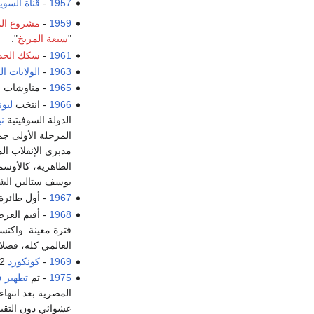
1957
-
قناة السو
1959
-
مشروع الم
"
سبعة المريخ
".
1961
-
سكك الحديد
1963
-
الولايات ا
1965
- مناوشات 
1966
- انتخب
ليون
الدولة السوفيتية
ن
المرحلة الأولى جم
مدبري الإنقلاب ال
الظاهرية، كالأوسم
يوسف ستالين الشخ
1967
- أول طائرة
1968
- أقيم العر
فترة معينة. واكتسب
العالمي كله، فضلا
1969
-
كونكورد
002، أول طائرات الموديل مصنوعة في بريطانيا، تقوم بأول رحلاتها من
1975
- تم
تطهير
ق
المصرية بعد انتهاء
عشوائي دون التقي