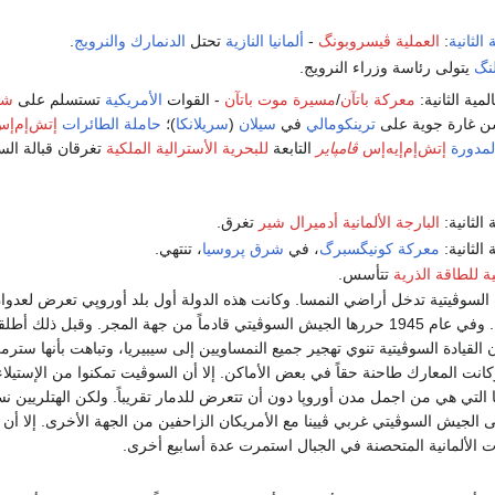
الثانية
:
العملية ڤيسروبونگ
-
ألمانيا النازية
تحتل
الدنمارك
والنرويج
.
نگ
يتولى رئاسة وزراء النرويج.
مية الثانية:
معركة باتآن
/
مسيرة موت باتآن
- القوات
الأمريكية
تستسلم على
شب
 غارة جوية على
ترينكومالي
في
سيلان
(
سريلانكا
)؛
حاملة الطائرات
إتش‌إم‌إ
لمدورة
إتش‌إم‌إيه‌إس
ڤامپاير
التابعة
للبحرية الأسترالية الملكية
تغرقان قبالة ال
الثانية:
البارجة الألمانية أدميرال شير
تغرق.
الثانية:
معركة كونيگسبرگ
، في
شرق پروسيا
، تنتهي.
ية للطاقة الذرية
تتأسس.
 السوڤيتية تدخل أراضي النمسا. وكانت هذه الدولة أول بلد أوروپي تعرض لعدوان 
منذ عام 1938. وفي عام 1945 حررها الجيش السوڤيتي قادماً من جهة المجر. وقبل ذلك أ
 القيادة السوڤيتية تنوي تهجير جميع النمساويين إلى سيبيريا، وتباهت بأنها س
كانت المعارك طاحنة حقاً في بعض الأماكن. إلا أن السوڤيت تمكنوا من الإستيلا
نا التي هي من اجمل مدن أوروپا دون أن تتعرض للدمار تقريباً. ولكن الهتلريين 
ى الجيش السوڤيتي غربي ڤيينا مع الأمريكان الزاحفين من الجهة الأخرى. إلا أن 
 الألمانية المتحصنة في الجبال استمرت عدة أسابيع أخرى.