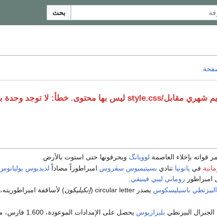
بحث
صفحة
هري مقابل/style.css
ليس بها محتوى.
خطأ: لا توجد وحدة بهذا الاسم "
ر قواته بإخلاء العاصمة
لوويانگ
ويحرقونها حتى استوت بالأرض.
مانية
في
پانونيا
تنادي
بسپتيميوس سڤروس
امبراطوراً مضاداً
لديديوس يوليانوس
ل امبراطور
روماني
ليبي
فينيقي
.
البيزنطي
باسيليسكوس
يصدر circular letter (
إنكيليكون
) لأساقفة امبراطوريته،
 الجنرال البيزنطي
بليزاريوس
يحصل على الإمدادات الموعودة، 1.600 فارس، معظمهم من أصل