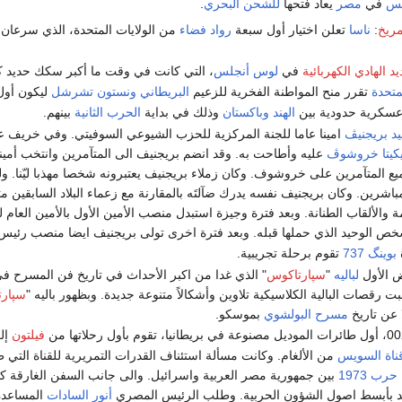
يس
في
مصر
يعاد فتحها
للشحن البحري
.
ريخ
:
ناسا
تعلن اختيار أول سبعة
رواد فضاء
من الولايات المتحدة، الذي سرعان 
 الهادي الكهربائية
في
لوس أنجلس
، التي كانت في وقت ما أكبر سكك حديد كهرب
لمتحدة
تقرر منح المواطنة الفخرية للزعيم
البريطاني
ونستون تشرشل
ليكون أول
عسكرية حدودية بين
الهند
وباكستان
وذلك في بداية
الحرب الثانية
بينهم.
يد بريجنيڤ
يكيتا خروشوڤ
عليه وأطاحت به. وقد انضم بريجنيف الى المتآمرين وانتخب أمين
يع المتآمرين على خروشوف. وكان زملاء بريجنيف يعتبرونه شخصا مهذبا ليّنا. 
مباشرين. وكان بريجنيف نفسه يدرك ضآلتَه بالمقارنة مع زعماء البلاد السابقين 
ة والألقاب الطنانة. وبعد فترة وجيزة استبدل منصب الأمين الأول بالأمين العا
ص الوحيد الذي حملها قبله. وبعد فترة اخرى تولى بريجنيف ايضا منصب رئيس 
بوينگ 737
تقوم برحلة تجريبية.
ض الأول
لباليه
"
سپارتاكوس
" الذي غدا من اكبر الأحداث في تاريخ فن المسرح 
ت رقصات البالية الكلاسيكية تلاوين وأشكالاً متنوعة جديدة. وبظهور باليه "
سپار
 عن تاريخ
مسرح البولشوي
بموسكو.
فيلتون
إل
ناة السويس
من الألغام. وكانت مسألة استئناف القدرات التمريرية للقناة التي
حرب 1973
بين جمهورية مصر العربية واسرائيل. والى جانب السفن الغارقة كانت 
د بأبسط اصول الشؤون الحربية. وطلب الرئيس المصري
أنور السادات
المساعدة