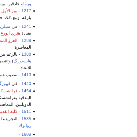
ورماة
حاذقين. ويب
1217
-
پيير الأول
باركه. ومع ذلك، ف
1241
- في
سيلزيا
بقيادة
هنري الورع
ا
1288
-
الغزو المنغ
المعاصرة.
1388
- بالرغم من قلة 
هابسبورگ
) وتنتص
للاتحاد.
1413
- تنصيب
هن
1440
- في
ڤيبور
1454
-
فرانشسكو
البندقية بفرانشس
الدويلتين. المعاه
1511
-
كلية القد
1585
- التجريدة ا
روانوك
.
-
1609