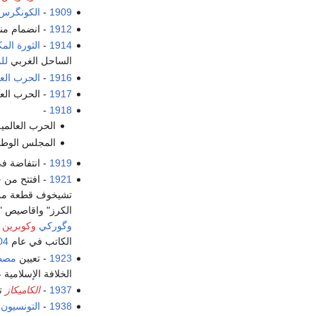
1909
-
الكونگرس 
1912
- انضمام م
1914
-
الثورة الم
الساحل الغربي
لل
1916
-
الحرب العا
1917
- الحرب العا
-
1918
الحرب العالمية
المجلس الوط
1919
- انتفاضة ف
1921
- افتتح من 
تشيخوف قطعة من ال
الكرز" واقاصيص "
وگوركي
وكوبرين
الكاتب في عام
04
1923
- تعيين
مصطف
الخلافة الإسلامية 
1937
-
الكاميكاز
ت
1938
-
التونسيون
ي