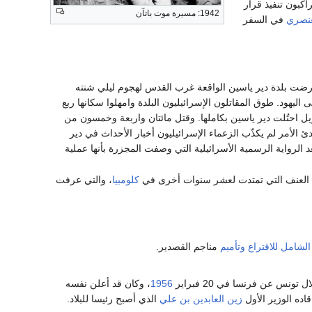
لراكبون تنفيذ قرار
1942: مسيرة موت باتآن
عنصري
في السفر
ا 360 قتيل. تعرضت بلدة دير ياسين الواقعة غرب القدس لهجوم ليلي شنته
ليهود. طوق المقاتلون الإسرائيليون البلدة وامهلوا سكانها ربع
ل احتُلت دير ياسين بكاملها. وقتل مائتان واربعة وخمسون من
 الأمر لم يكذّب الزعماء الإسرائيليون أخبار الأحداث في دير
د الرواية الرسمية الأسرائيلية التي وصفت المجزرة بأنها عملية
 العنف التي تمتدت لعشر سنوات أخرى في
كلومبيا
، والتي عرفت
لشامل للاقتراع
وتأميم
مناجم القصدير.
ونس عن فرنسا في 20 فبراير
1956
، وكان قد أعلن نفسه
ده الوزير الأول
زين العابدين بن علي
الذي أصبح رئيسا للبلاد.