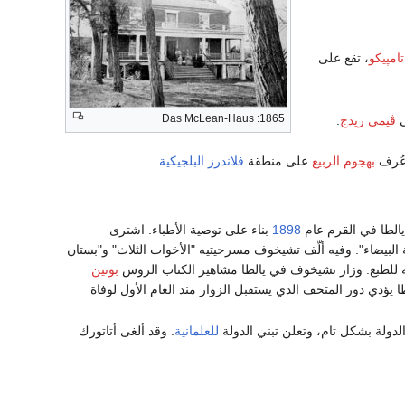
تامپيكو
، تقع على
1865: Das McLean-Haus
ى
ڤيمي ريدج
.
عُرف
بهجوم الربيع
على منطقة
فلاندرز
البلجيكية
.
يالطا في القرم عام
1898
بناء على توصية الأطباء. اشترى
لبيضاء". وفيه ألّف تشيخوف مسرحيتيه "الأخوات الثلاث" و"بستان
ه للطبع. وزار تشيخوف في يالطا مشاهير الكتاب الروس
بونين
يؤدي دور المتحف الذي يستقبل الزوار منذ العام الأول لوفاة
والدولة بشكل تام، وتعلن تبني الدولة
للعلمانية
. وقد ألغى أتاتورك