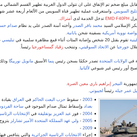
ابل مبلغ ضخم تم الإتفاق على ان تتولى الدول الغربية تطهير القسم الشمالي من 
ليج السويس
. واستغرقت عملية تطهير قناة السويس من الألغام أربعة عشر شهرا
يزل
EMD F40PH
تدخل الخدمة لدى
أمتراك
.
كر الإسلامي السيد
محمد باقر الصدر
وأخته آمنة الصدر على يد نظام
صدام حس
واصة نووية
أمريكية
بسفينة شحن
يابانية
.
تية
تقوم بقتل 20 شخص وإصابة المئات أثناء قمع مظاهرة سلمية في
تبليسي
ض
قلال
جورجيا
عن
الاتحاد السوڤيتي
، وتنتخب
زڤياد گمساخورجيا
رئيساً.
ة في
الولايات المتحدة
تصدر حكمًا بسجن رئيس
پنما
الأسبق
مانويل نورييگا
وذلك 
بح أور رئيس غير شيوعي
لألبانيا
.
مهورية
النيجر
إبراهيم باري معين الصرة
.
ل عمر جيله
رئيساً
لجيبوتي
.
2003
- سقوط
حزب البعث الحاكم
في
العراق
بقيادة 
بغداد
وإسقاط تمثال صدام الموجود في
ساحة الفردو
2004
- فوز
عبد العزيز بوتفليقة
في
الإنتخابات الرئاسي
2005
-
ولي عهد
المملكة المتحدة
الأمير تشارلز
يتزوج
-
2009
إجراء
الانتخابات الرئاسية الجزائرية
والتي يتنافس فيها 