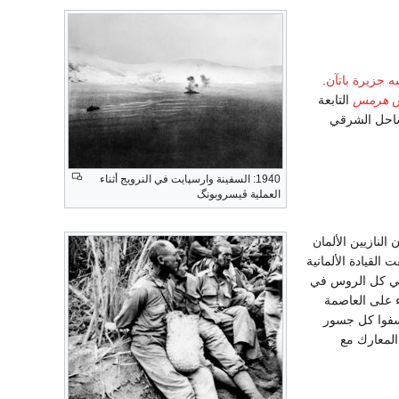
ه جزيرة باتآن
.
س
هرمس
التابعة
ساحل الشرقي
1940: السفينة وارسپايت في النرويج أثناء
العملية ڤيسروبونگ
النازيين الألمان
طلقت القيادة الألمانية
ترمي كل الروس في
ء على العاصمة
نسفوا كل جسور
المعارك مع