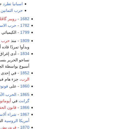
اسبانيا
تطرد
جم
حرب الثمانين ع
1682
-
روبير گاڤل
1782
-
حرب الاستق
1799
- الكيميائي 
1809
- منذ
حرب ال
وبدأوا تمردًا قاد
1834
- أدى إغراق 
نساجو الحرير بنسب
أسبوع بواسطة ال
1852
- في إحدى
الرب
، جزء هام في
1860
- على
فونوغ
1865
-
الحرب الأه
گرانت
في
أپومات
1866
-
قانون الحق
1867
-
شراء ألاس
أمريكا الروسية
الت
1870
-
فريدريش ڤ