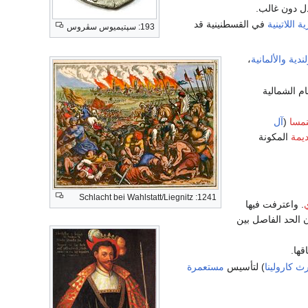
دل دون غالب.
ة اللاتينية
في القسطنينية قد
193: سپتيميوس سڤروس
لندية
والألمانية
،
ام الشمالية
نمسا
(
آل
ديمة
المكونة
1241: Schlacht bei Wahlstatt/Liegnitz
. واعترفت فيها
 الحد الفاصل بين
قها.
ث كارولينا
) لتأسيس
مستعمرة