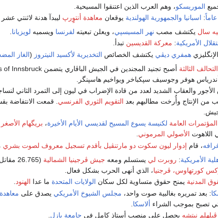
يع
الموريسكو
، وهم العرب الذين اعتنقوا المسيحية.
اماً
:
اسبانيا
والجمهورية الهولندية
يوقعان
معاهدة أنتوٍرپ
ليبدآ هدنة لاثنتي عشر ع
يه سال
يكتشف مصب
نهر المسيسپي
، ويعلن تبعيته
لفرنسا
ويسميه
لويزيانا
.
لال الأمريكية
:
معركة القديسين
تبدأ.
الإنگليزي
همفري ديڤي
يكتشف الخصائص
التخديرية
لأكسيد النيتروز
(
الغاز المض
تحالف الثالثة
ه أندرياس هوفر وجوسيف سپكباخر ويواخيم هاسپنگر.
الأجور والعقاب الشديد لعدد من قادة الإضراب في ليون إلى التمرد الثاني لنسا
 من الإنتاج وأُرخت مطالبهم بعد
التقويم الثوري الفرنسي
. قمعت الانتفاضة ب
جيش.
المؤتمرات العامة
لكنيسة يسوع المسيح لقديسي الأيام الأخيرة
،
بريگهام الأصغر
ي
 اللاهوت
الأصولي المرموني
.
رافه
، قام
إدوار ليون سكوت دو مارتنڤيل
بأقدم تسجيل معروف
لصوت بشري
م
لية الأمريكية
:
روبرت لي
يستسلم ومعه
جيش ڤرجينيا الشمالية
(26.765 مقاتل)
وكس كورتهاوس، ڤرجنيا
، الذي أنهى الحرب بشكل فعال.
وق المدنية
يمنح حقوق متساوية لكل سكان
الولايات المتحدة
ما عدا
الهنود
.
كا
: بعد تمريره بغالبية صوت واحد،
مجلس الشيوخ الأمريكي
يصدق على
معاهدة
ي تصبح بموجب الشراء
ألاسكا
.
يلهلم نيتشه
يحصل على منصب أستاذ كامل في
جامعة بازل
.