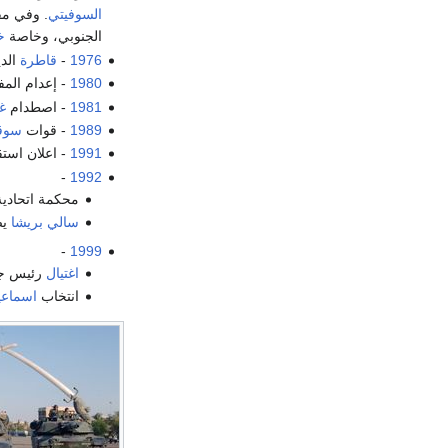
السوفيتي
. وفي مق
الجنوبي، وخاصة
خ
1976
-
قاطرة
الد
1980
- إعدام المف
1981
- اصطدام
غ
1989
- قوات
سوڤي
1991
- اعلان است
-
1992
محكمة اتحادي
سالي بريشا
يص
-
1999
اغتيال
رئيس ج
انتخاب
اسماعي