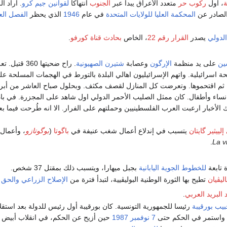
ة
، أول
ركوب حر
متعدد الأعراق يبدأ عبر
الجنوب
انتهاكاً
لقوانين جيم كرو
. أراد ا
لصادر عن
المحكمة العليا للولايات المتحدة
في عام
1946
الذي يحظر
الفصل ال
لدولي
يصدر
القرار رقم 22
، الخاص
بحادث قناة كورفو
.
ين
على يد منظمة
الإرگون
وعصابة
شتيرن
الصهيونية
. راح ضحيته
اسرائيلية. واتهم الإسرائيليون اهالي البلدة بالتورط في الهجمات المسلحة على ا
، ثم اقتحموها. وتعرضت كل المنازل لقصف مكثف. وبحلول صباح العاشر من أبري
م نساء وأطفال. كان ممثل الصليب الأحمر الدولي اول شاهد على المجزرة. في بادئ
 الأخبار ارعبت العرب الفلسطينيين وحملتهم على الفرار. الا انه طُرحت فيما بع
ييثير گايتان
يتسبب في إندلاع أعمال شغب عنيفة في
باگوتا
(
بوگوتازو
، وأعمال
.
La v
 تابعة
للخطوط الجوية اليابانية
بجبل ميهارا، ويتسبب ذلك بمقتل 37 شخص.
ليڤيان
تطيح بها الثورة الوطنية البوليڤيية، لتبدأ فترة من
الإصلاح الزراعي
والحق ا
د البريد العربي
.
بيب بورقيبة
رئيسا للجمهورية التونسية. كان بورقيبة أول رئيس للدولة بعد استقلال ت
، واستمر في الحكم حتى
7 نوفمبر
1987
حين أزيح عن الحكم، في انقلاب أبيض قا