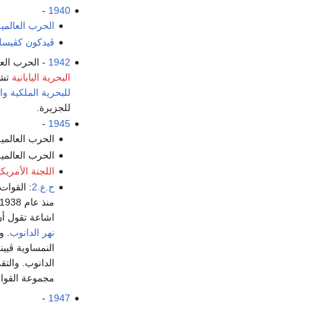
-
1940
الحرب العالمية 
ڤيدكون كڤيسل
1942
- الحرب العال
البحرية اليابانية
تشن
للبحرية الملكية
وا
للجزيرة.
-
1945
الحرب العالمية 
الحرب العالمية 
اللجنة الأمريك
ح.ع.2
: القوات
اشاعة تقول أن
نهر الدانوب
. و
النمساوية ڤيي
الدانوب. والتق
مجموعة القوات
-
1947