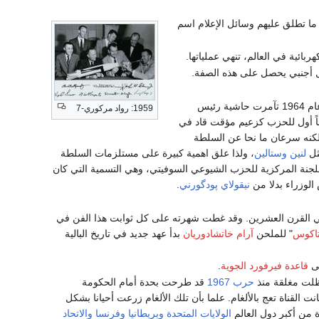
ما تطلق عليهم وسائل الإعلام اسم
ائية في العالم، تنهي عملياتها.
 أجنبي يحصل على هذه الصفة.
امينا عاما للجنة المركزية للحزب الشيوعي السوفيتي. وفي خريف عام 1964 تآمرت حاشية رئيس
1959: رواد مركوري-7
اً أول للحزب كزعيم مؤقت قاد في
ولكنه سرعان ما نحا عن السلطة
مثل
لنين
وستالين
، ولذا علق اهمية كبيرة على مستلزمات السلطة
م للجنة المركزية للحزب الشيوعي السوفيتي، وهي التسمية التي كان
الوزراء بدلا من
نيقولاي پودگورني
.
في القرن العشرين. وقد غطت شهرته على كل ثوابت هذا الفن في
تاكوس
" للملحن
آرام خاتشادوريان
بدأ عهد جديد في تاريخ البالية
ى
قاعدة فيرفورد الجوية
.
 ظلت مغلقة منذ
حرب 1967
قد طرحت بحدة أمام الحكومة
القناة تعج بالألغام. علما بأن تلك الألغام زرعت أحيانا بشكل
 من أكبر دول العالم
الولايات المتحدة
وبريطانيا
وفرنسا
والاتحاد