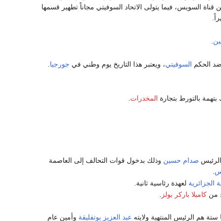
قناة السويس، فيما يتولى الاتحاد السوفيتي مجاناً تطهير قسمها
ً.
ين
.
د الحكم
السوفيتي
، ويعتبر هذا التاريخ يوم وطني في
جورجيا
.
بتهمة بالتورط بتجارة
المخدرات
.
الرئيس
صدام حسين
وذلك بدخول قوات التحالف إلى العاصمة
س
.
ة الجزائرية
لعهدة رئاسية ثانية.
 من
كاميلا باركر بولز
.
ستة هم الرئيس المنتهية ولايته
عبد العزيز بوتفليقة
وأمين عام