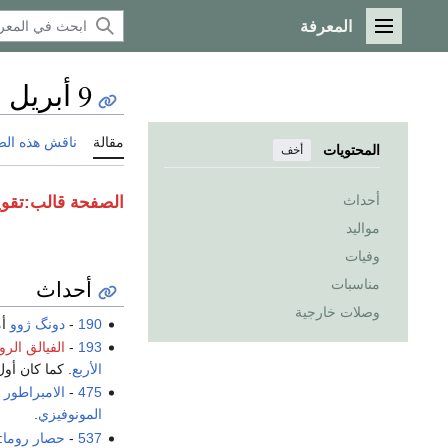
المعرفة
القائمة الرئيسية
9 أبريل
مقالة
ناقش هذه ال
المحتويات
أخف
أحداث
الصفحة
قالب:تقويم ش
مواليد
وفيات
أحداث
مناسبات
وصلات خارجية
190
-
دونگ ژوو
أم
193
-
الفيالق الرو
الأربع
. كما كان أو
475
-
الامبراطور 
المونوفيزي
.
537
-
حصار روما
: