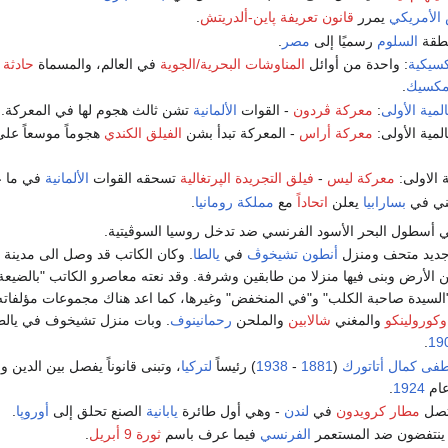
الأمريكي
يمرر
قانون تعريفة پاين-ألدريتش
.
نطقة
السلوم
رسميًا إلى
مصر
.
كسيكية
: واحدة من أوائل
المناوشات البحرية/الجوية
في العالم، والمسماة
حادثة 
مكسيك
.
لمية الأولى
:
معركة ڤردون
- القوات
الألمانية
تشن ثالث هجوم لها في المعركة.
لمية الأولى:
معركة أراس
- المعركة تبدأ بشن
الفيلق الكندي
هجوماً موسعاً عل
 الاولى:
معركة ليس
-
فيلق التجريدة الپرتغالية
تسحقه القوات
الألمانية
في ما 
ني في
بسارابيا
يعلن
اتحاداً
مع
مملكة رومانيا
.
ي أسطول البحر الأسود الفرنسي ضد تدخل روسيا السوڤيتية.
جديد متحف ومنزل
أنطون تشيخوڤ
في
يالطا
. وكان الكاتب قد وصل الى مدينة 
أرض وبنى فيها منزلا من طابقين وشرفة. وقد نعته معاصرو الكاتب "بالضيعة ا
السيدة صاحبة الكلب" و"في المنخفض" وغيرها، كما اعد هناك مجموعات مؤلفات
وكورولينكو
والمغني
شالابين
والملحن
رحمانينوف
. وبات منزل تشيخوف في يالطا 
.
19
ى كمال أتاتورك
(
1881
-
1938
) رئيساً
لتركيا
، وتبنى قانوناً يفصل بين الدين 
عام
1924
.
صل
مطار كرويدون
في
لندن
- وهي أول طائرة
يابانية
الصنع تحلق إلى
أوروپا
.
نتفضون ضد المستعمر
الفرنسي
فيما عرف باسم
ثورة 9 أبريل
.