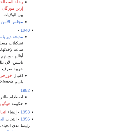
رحلة المصالح
إرين مورگان
ا
بين الولايات.
مجلس الأمن ا
-
1948
مذبحة دير ياس
تشكيلات مسلحة 
ساعة لإخلائها
أهاليها، وبينه
ياسين، لأن تلك
حربية صرف.
اغتيال
خورخى إل
باسم
iolencia
-
1952
اصطدام طائرة
حكومة
هوگو با
1953
- إنشاء
اتحا
1956
- انتخاب
الح
رئيسا مدى الحياة