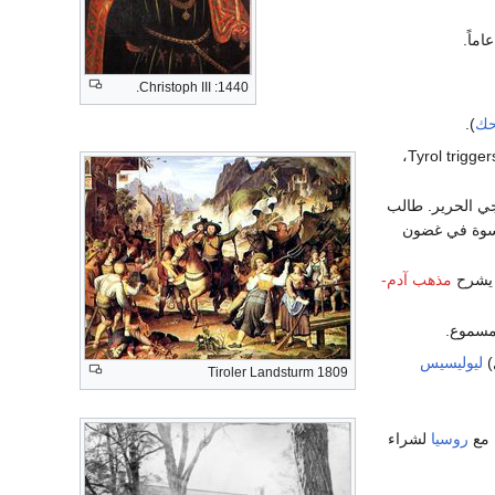
اماً.
1440: Christoph III.
حك
).
أصبح تجنيد المجندين في الجيش الباڤاري يتضمن Tyrol triggers of Innsbruck،
جي الحرير. طالب
قسوة في غضون
شرح
مذهب آدم-
سموع.
ليوليسيس
Tiroler Landsturm 1809
مع
روسيا
لشراء